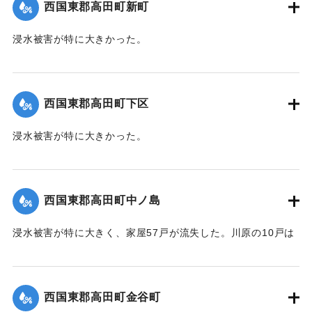
西国東郡高田町新町
浸水被害が特に大きかった。
【出典：大分新聞 1941年10月4日朝刊3面】
｜固有コード:
004710113
西国東郡高田町下区
浸水被害が特に大きかった。
【出典：大分新聞 1941年10月4日朝刊3面】
｜固有コード:
004710105
西国東郡高田町中ノ島
浸水被害が特に大きく、家屋57戸が流失した。川原の10戸は
根こそぎ跡形もなくなった。上流に製材所の材木置場があっ
たため出水時に無数の材木が流れ込み突入したたため、路地
裏に至るまで数百本の材木が食い込んでいる。
西国東郡高田町金谷町
【出典：大分新聞 1941年10月4日朝刊3面】