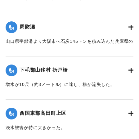
【出典：大分新聞 1941年10月4日朝刊3面】
｜固有コード:
004710100
周防灘
山口県宇部港より大阪市へ石炭145トンを積み込んだ兵庫県の
発動機船が姫島沖合の笠戸島の中間にさしかかった際、暴風
雨に遭い沈没。船長以下、乗組員4人は伝馬船で避難していた
ところ伝馬船も転覆。2人は近くに停留していた漁船に救助さ
下毛郡山移村 折戸橋
れたが3人は行方不明になった。
【出典：大分新聞 1941年10月4日朝刊3面】
増水が10尺（約3メートル）に達し、橋が流失した。
【出典：大分新聞 1941年10月4日朝刊3面】
｜固有コード:
004710101
｜固有コード:
004710102
西国東郡高田町上区
浸水被害が特に大きかった。
【出典：大分新聞 1941年10月4日朝刊3面】