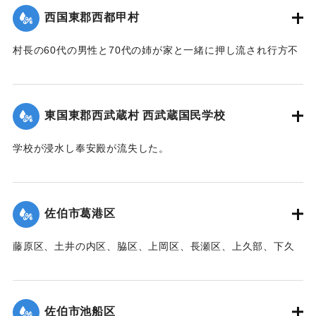
｜固有コード:
00471097
西国東郡西都甲村
村長の60代の男性と70代の姉が家と一緒に押し流され行方不
明になった。村内では長岩屋集落を中心として住宅24戸が流
失、水田15町歩が泥に埋まった。
【出典：大分新聞 1941年10月4日朝刊3面】
東国東郡西武蔵村 西武蔵国民学校
｜固有コード:
00471098
学校が浸水し奉安殿が流失した。
【出典：大分新聞 1941年10月4日朝刊3面】
｜固有コード:
00471099
佐伯市葛港区
藤原区、土井の内区、脇区、上岡区、長瀬区、上久部、下久
部、蛇崎、池船、向島一帯、女島、長島、中村、常盤通り一
帯、田の浦区、葛港区で1300戸の住宅が倒壊、5戸が倒壊し
た。
佐伯市池船区