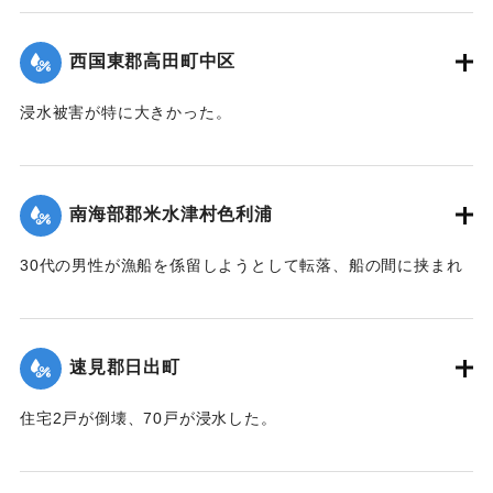
｜固有コード:
004710103
西国東郡高田町中区
浸水被害が特に大きかった。
【出典：大分新聞 1941年10月4日朝刊3面】
｜固有コード:
004710104
南海部郡米水津村色利浦
30代の男性が漁船を係留しようとして転落、船の間に挟まれ
て頭部を負傷し、その後死亡した。
【出典：大分新聞 1941年10月3日朝刊3面】
速見郡日出町
｜固有コード:
00471096
住宅2戸が倒壊、70戸が浸水した。
【出典：大分新聞 1941年10月3日朝刊3面】