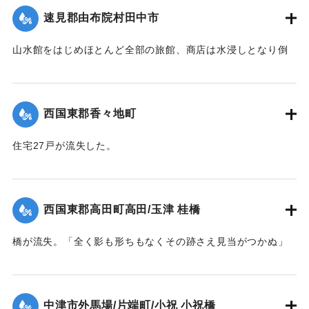
速見郡由布院村田中市
｜固有コード:
004710129
山水館をはじめほとんど全部の旅館、商店は水浸しとなり倒
影湖や付近の稲田は一面の泥海となった。
｜固有コード:
004710123
西国東郡香々地町
住宅27戸が流失した。
【出典：大分新聞 1941年10月4日夕刊2面】
｜固有コード:
004710124
西国東郡高田町高田/玉津 桂橋
橋が流失。「全く影も形ちもなくその跡さえ見当がつかぬ」
ほどの様子だった。また隣接の桂小橋も流失した。
【出典：大分新聞 1941年10月4日夕刊2面】
中津市外馬場/片端町/小祝 小祝橋