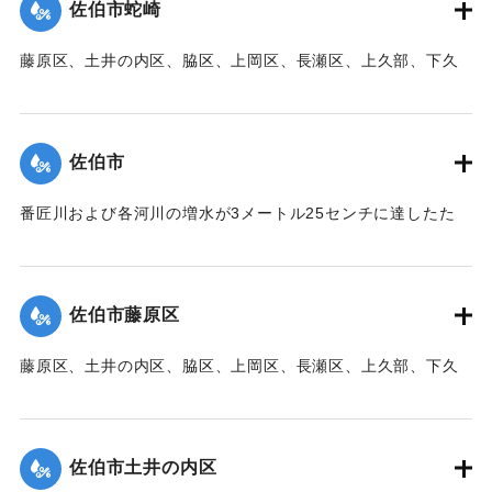
佐伯市蛇崎
【出典：大分新聞 1941年10月3日朝刊3面】
藤原区、土井の内区、脇区、上岡区、長瀬区、上久部、下久
｜固有コード:
00471083
部、蛇崎、池船、向島一帯、女島、長島、中村、常盤通り一
帯、田の浦区、葛港区で1300戸の住宅が倒壊、5戸が倒壊し
た。
佐伯市
【出典：大分新聞 1941年10月3日朝刊3面】
番匠川および各河川の増水が3メートル25センチに達したた
｜固有コード:
00471084
め、佐伯市内に濁流が押し寄せた。
【出典：大分新聞 1941年10月3日朝刊3面】
佐伯市藤原区
｜固有コード:
00471076
藤原区、土井の内区、脇区、上岡区、長瀬区、上久部、下久
部、蛇崎、池船、向島一帯、女島、長島、中村、常盤通り一
帯、田の浦区、葛港区で1300戸の住宅が倒壊、5戸が倒壊し
た。
佐伯市土井の内区
【出典：大分新聞 1941年10月3日朝刊3面】