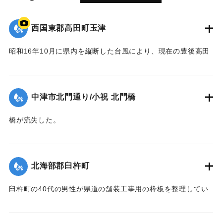
西国東郡高田町玉津
昭和16年10月に県内を縦断した台風により、現在の豊後高田
市では桂川の増水により大きな被害が出た。川沿いにあった
映画館「東天紅」も流失した。ポイントは「東天紅」の跡
地。番組で調査した際に位置を特定。
中津市北門通り/小祝 北門橋
【出典：NHK災害記録マップ】
橋が流失した。
1941/10/1｜固有コード:
004710130
【出典：大分新聞 1941年10月4日夕刊2面】
｜固有コード:
004710128
北海部郡臼杵町
臼杵町の40代の男性が県道の舗装工事用の枠板を整理してい
る最中に、誤って深みにはまり濁流に押し流され死亡した。
【出典：大分新聞 1941年10月4日夕刊2面】