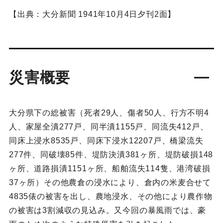
【出典：大分新聞 1941年10月4日夕刊2面】
災害概要
大分県下の総被害（死者29人、傷者50人、行方不明4
人、家屋全潰277戸、同半潰1155戸、同流失412戸、
同床上浸水8535戸、同床下浸水12207戸、橋梁流失
277件、同破壊85件、堤防決潰381ヶ所、堤防破損148
ヶ所、道路損潰1151ヶ所、船舶流失114隻、港湾破損
37ヶ所）その他農倉の浸水により、倉内の米麦合せて
4835俵の被害を出し、農地浸水、その他により農作物
の被害は3割減収の見込み。又今回の暴風雨では、豪