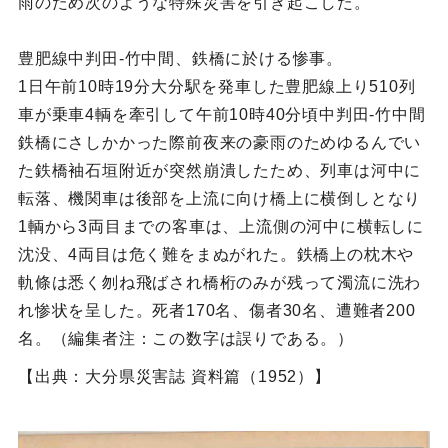
雨のため次のような特殊災害を引き起こした。
豊肥線中判田‐竹中間、鉄橋に於ける惨事。
1日午前10時19分大分駅を発車した豊肥線上り510列
車が乗車4輌を牽引して午前10時40分頃中判田‐竹中間
鉄橋にさしかかった際前夜来の豪雨のためゆるんでい
た鉄橋袖石垣附近が突然崩潰したため、列車は河中に
転落、機関車は後部を上流に向け橋上に横倒しとなり
1輌から3両目までの客車は、上流側の河中に横転しに
沈没、4両目は危く難をまぬがれた。鉄橋上の枕木や
軌條は悉く刎ね飛ばされ橋桁のみが残って濁流に洗わ
れ惨状を呈した。死者170名、傷者30名、遭難者200
名。（編集者注：この数字は誤りである。）
【出典：大分県災害誌 資料篇（1952）】