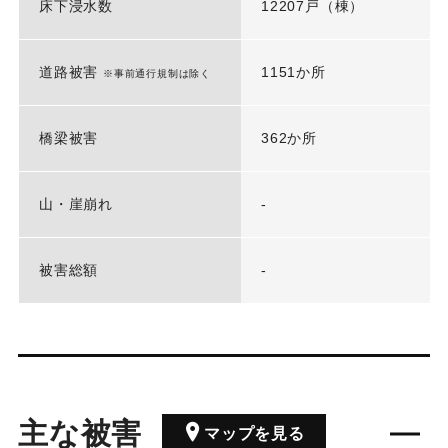
床下浸水数
12207戸（棟）
道路被害
1151か所
※事前通行規制は除く
橋梁被害
362か所
山・崖崩れ
-
被害総額
-
主な被害
マップを見る