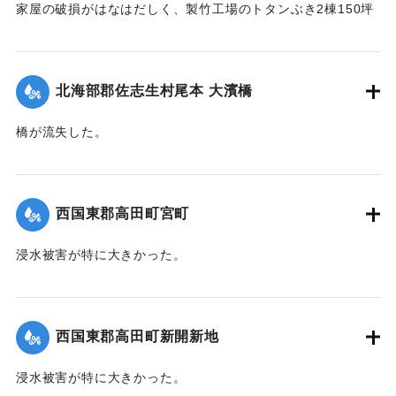
家屋の破損がはなはだしく、製竹工場のトタンぶき2棟150坪
が全部倒壊して、損害7、800円の見込み。また稲作はほとん
ど倒伏して相当の減収とされている。
【出典：大分新聞 1941年10月4日朝刊3面】
北海部郡佐志生村尾本 大濱橋
｜固有コード:
004710121
橋が流失した。
【出典：大分新聞 1941年10月4日朝刊3面】
｜固有コード:
004710122
西国東郡高田町宮町
浸水被害が特に大きかった。
【出典：大分新聞 1941年10月4日朝刊3面】
｜固有コード:
004710114
西国東郡高田町新開新地
浸水被害が特に大きかった。