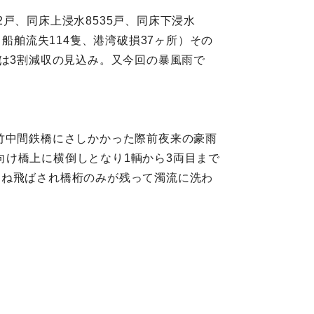
2戸、同床上浸水8535戸、同床下浸水
所、船舶流失114隻、港湾破損37ヶ所）その
害は3割減収の見込み。又今回の暴風雨で
田‐竹中間鉄橋にさしかかった際前夜来の豪雨
け橋上に横倒しとなり1輌から3両目まで
刎ね飛ばされ橋桁のみが残って濁流に洗わ