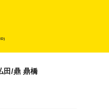
D)
田/鼎 鼎橋