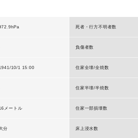
972.9hPa
死者・行方不明者数
-
負傷者数
1941/10/1 15:00
住家全壊/全焼数
-
住家半壊/半焼数
16メートル
住家一部損壊数
大分
床上浸水数