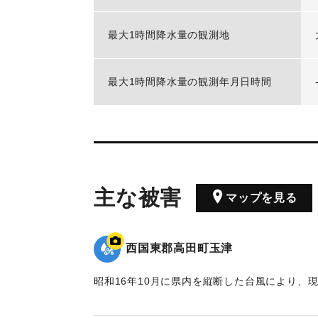
最大1時間降水量の観測地
最大1時間降水量の観測年月日時間
主な被害
マップを見る
西国東郡高田町玉津
昭和16年10月に県内を縦断した台風により、
増水により大きな被害が出た。川沿いにあった
た。ポイントは「東天紅」の跡地。番組で調査