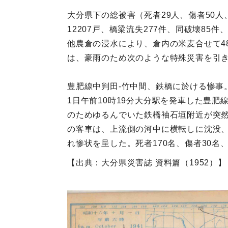
大分県下の総被害（死者29人、傷者50人、
12207戸、橋梁流失277件、同破壊85
他農倉の浸水により、倉内の米麦合せて4
は、豪雨のため次のような特殊災害を引
豊肥線中判田‐竹中間、鉄橋に於ける惨事
1日午前10時19分大分駅を発車した豊肥
のためゆるんでいた鉄橋袖石垣附近が突然
の客車は、上流側の河中に横転しに沈没
れ惨状を呈した。死者170名、傷者30名
【出典：大分県災害誌 資料篇（1952）】