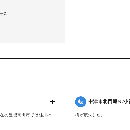
大分
-
中津市北門通り/小
現在の豊後高田市では桂川の
橋が流失した。
映画館「東天紅」も流失し
【出典：大分新聞 1941年1
した際に位置を特定。