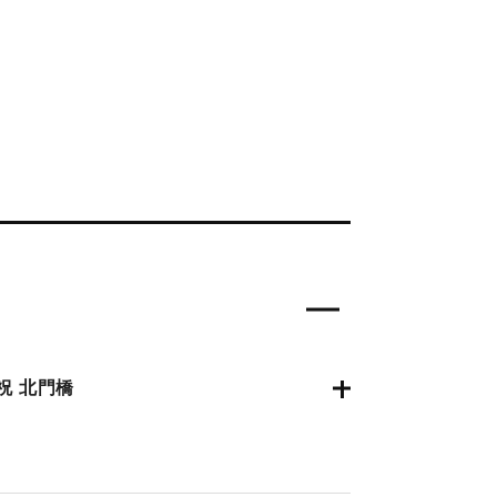
祝 北門橋
0月4日夕刊2面】