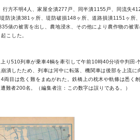
行方不明4人、家屋全潰277戸、同半潰1155戸、同流失41
件、堤防決潰381ヶ所、堤防破損148ヶ所、道路損潰1151ヶ
835俵の被害を出し、農地浸水、その他により農作物の被
き起こした。
。
線上り510列車が乗車4輌を牽引して午前10時40分頃中判
崩潰したため、列車は河中に転落、機関車は後部を上流に向
、4両目は危く難をまぬがれた。鉄橋上の枕木や軌條は悉く
、遭難者200名。（編集者注：この数字は誤りである。）