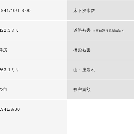
1941/10/1 8:00
床下浸水数
422.3ミリ
道路被害
※事前通行規制は除く
津房
橋梁被害
263.1ミリ
山・崖崩れ
今市
被害総額
1941/9/30
-