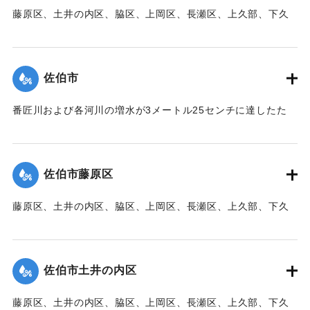
藤原区、土井の内区、脇区、上岡区、長瀬区、上久部、下久
｜固有コード:
00471083
部、蛇崎、池船、向島一帯、女島、長島、中村、常盤通り一
帯、田の浦区、葛港区で1300戸の住宅が倒壊、5戸が倒壊し
た。
佐伯市
【出典：大分新聞 1941年10月3日朝刊3面】
番匠川および各河川の増水が3メートル25センチに達したた
｜固有コード:
00471084
め、佐伯市内に濁流が押し寄せた。
【出典：大分新聞 1941年10月3日朝刊3面】
佐伯市藤原区
｜固有コード:
00471076
藤原区、土井の内区、脇区、上岡区、長瀬区、上久部、下久
部、蛇崎、池船、向島一帯、女島、長島、中村、常盤通り一
帯、田の浦区、葛港区で1300戸の住宅が倒壊、5戸が倒壊し
た。
佐伯市土井の内区
【出典：大分新聞 1941年10月3日朝刊3面】
藤原区、土井の内区、脇区、上岡区、長瀬区、上久部、下久