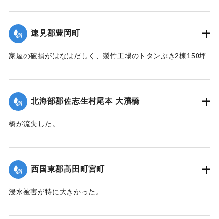
【出典：大分新聞 1941年10月4日朝刊3面】
｜固有コード:
004710120
速見郡豊岡町
家屋の破損がはなはだしく、製竹工場のトタンぶき2棟150坪
が全部倒壊して、損害7、800円の見込み。また稲作はほとん
ど倒伏して相当の減収とされている。
【出典：大分新聞 1941年10月4日朝刊3面】
北海部郡佐志生村尾本 大濱橋
｜固有コード:
004710121
橋が流失した。
【出典：大分新聞 1941年10月4日朝刊3面】
｜固有コード:
004710122
西国東郡高田町宮町
浸水被害が特に大きかった。
【出典：大分新聞 1941年10月4日朝刊3面】