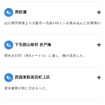
｜固有コード:
004710100
周防灘
山口県宇部港より大阪市へ石炭145トンを積み込んだ兵庫県の
発動機船が姫島沖合の笠戸島の中間にさしかかった際、暴風
雨に遭い沈没。船長以下、乗組員4人は伝馬船で避難していた
ところ伝馬船も転覆。2人は近くに停留していた漁船に救助さ
下毛郡山移村 折戸橋
れたが3人は行方不明になった。
【出典：大分新聞 1941年10月4日朝刊3面】
増水が10尺（約3メートル）に達し、橋が流失した。
【出典：大分新聞 1941年10月4日朝刊3面】
｜固有コード:
004710101
｜固有コード:
004710102
西国東郡高田町上区
浸水被害が特に大きかった。
【出典：大分新聞 1941年10月4日朝刊3面】