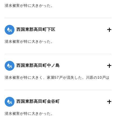
浸水被害が特に大きかった。
【出典：大分新聞 1941年10月4日朝刊3面】
｜固有コード:
004710113
西国東郡高田町下区
浸水被害が特に大きかった。
【出典：大分新聞 1941年10月4日朝刊3面】
｜固有コード:
004710105
西国東郡高田町中ノ島
浸水被害が特に大きく、家屋57戸が流失した。川原の10戸は
根こそぎ跡形もなくなった。上流に製材所の材木置場があっ
たため出水時に無数の材木が流れ込み突入したたため、路地
裏に至るまで数百本の材木が食い込んでいる。
西国東郡高田町金谷町
【出典：大分新聞 1941年10月4日朝刊3面】
浸水被害が特に大きかった。