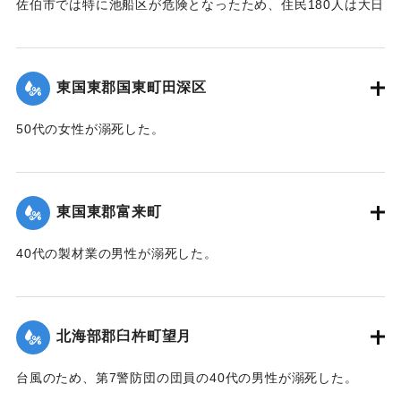
佐伯市では特に池船区が危険となったため、住民180人は大日
｜固有コード:
00471091
寺に避難した。
【出典：大分新聞 1941年10月3日朝刊3面】
東国東郡国東町田深区
｜固有コード:
00471092
50代の女性が溺死した。
【出典：大分新聞 1941年10月3日朝刊3面】
｜固有コード:
00471093
東国東郡富来町
40代の製材業の男性が溺死した。
【出典：大分新聞 1941年10月3日朝刊3面】
｜固有コード:
00471094
北海部郡臼杵町望月
台風のため、第7警防団の団員の40代の男性が溺死した。