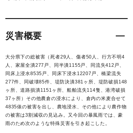
災害概要
大分県下の総被害（死者29人、傷者50人、行方不明4
人、家屋全潰277戸、同半潰1155戸、同流失412戸、
同床上浸水8535戸、同床下浸水12207戸、橋梁流失
277件、同破壊85件、堤防決潰381ヶ所、堤防破損148
ヶ所、道路損潰1151ヶ所、船舶流失114隻、港湾破損
37ヶ所）その他農倉の浸水により、倉内の米麦合せて
4835俵の被害を出し、農地浸水、その他により農作物
の被害は3割減収の見込み。又今回の暴風雨では、豪
雨のため次のような特殊災害を引き起こした。