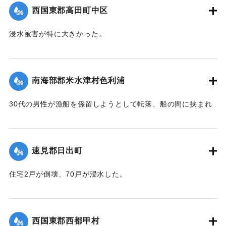
｜固有コード:
004710103
西国東郡高田町中区
浸水被害が特に大きかった。
【出典：大分新聞 1941年10月4日朝刊3面】
｜固有コード:
004710104
南海部郡米水津村色利浦
30代の男性が漁船を係留しようとして転落、船の間に挟まれ
て頭部を負傷し、その後死亡した。
【出典：大分新聞 1941年10月3日朝刊3面】
速見郡日出町
｜固有コード:
00471096
住宅2戸が倒壊、70戸が浸水した。
【出典：大分新聞 1941年10月3日朝刊3面】
｜固有コード:
00471097
西国東郡西都甲村