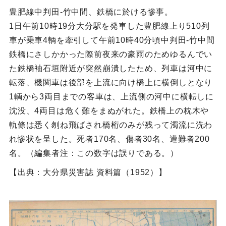
豊肥線中判田‐竹中間、鉄橋に於ける惨事。
1日午前10時19分大分駅を発車した豊肥線上り510列
車が乗車4輌を牽引して午前10時40分頃中判田‐竹中間
鉄橋にさしかかった際前夜来の豪雨のためゆるんでい
た鉄橋袖石垣附近が突然崩潰したため、列車は河中に
転落、機関車は後部を上流に向け橋上に横倒しとなり
1輌から3両目までの客車は、上流側の河中に横転しに
沈没、4両目は危く難をまぬがれた。鉄橋上の枕木や
軌條は悉く刎ね飛ばされ橋桁のみが残って濁流に洗わ
れ惨状を呈した。死者170名、傷者30名、遭難者200
名。（編集者注：この数字は誤りである。）
【出典：大分県災害誌 資料篇（1952）】