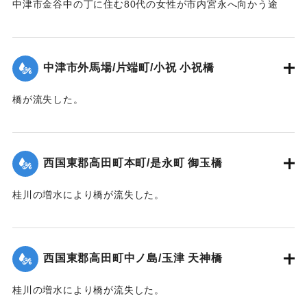
中津市金谷中の丁に住む80代の女性が市内宮永へ向かう途
中、中学校横の増水した場所で遭難し溺死した。
【出典：大分新聞 1941年10月4日夕刊2面】
中津市外馬場/片端町/小祝 小祝橋
｜固有コード:
004710126
橋が流失した。
【出典：大分新聞 1941年10月4日夕刊2面】
｜固有コード:
004710127
西国東郡高田町本町/是永町 御玉橋
桂川の増水により橋が流失した。
【出典：大分新聞 1941年10月4日朝刊3面】
｜固有コード:
004710119
西国東郡高田町中ノ島/玉津 天神橋
桂川の増水により橋が流失した。