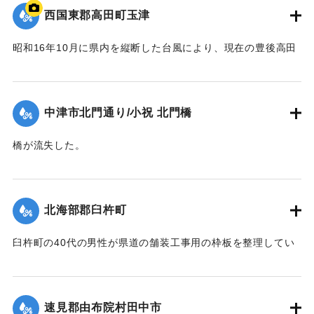
西国東郡高田町玉津
昭和16年10月に県内を縦断した台風により、現在の豊後高田
市では桂川の増水により大きな被害が出た。川沿いにあった
映画館「東天紅」も流失した。ポイントは「東天紅」の跡
地。番組で調査した際に位置を特定。
中津市北門通り/小祝 北門橋
【出典：NHK災害記録マップ】
橋が流失した。
1941/10/1｜固有コード:
004710130
【出典：大分新聞 1941年10月4日夕刊2面】
｜固有コード:
004710128
北海部郡臼杵町
臼杵町の40代の男性が県道の舗装工事用の枠板を整理してい
る最中に、誤って深みにはまり濁流に押し流され死亡した。
【出典：大分新聞 1941年10月4日夕刊2面】
速見郡由布院村田中市