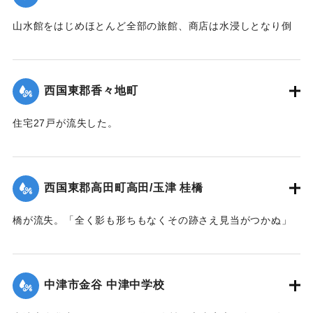
｜固有コード:
004710129
山水館をはじめほとんど全部の旅館、商店は水浸しとなり倒
影湖や付近の稲田は一面の泥海となった。
｜固有コード:
004710123
西国東郡香々地町
住宅27戸が流失した。
【出典：大分新聞 1941年10月4日夕刊2面】
｜固有コード:
004710124
西国東郡高田町高田/玉津 桂橋
橋が流失。「全く影も形ちもなくその跡さえ見当がつかぬ」
ほどの様子だった。また隣接の桂小橋も流失した。
【出典：大分新聞 1941年10月4日夕刊2面】
中津市金谷 中津中学校
｜固有コード:
004710125