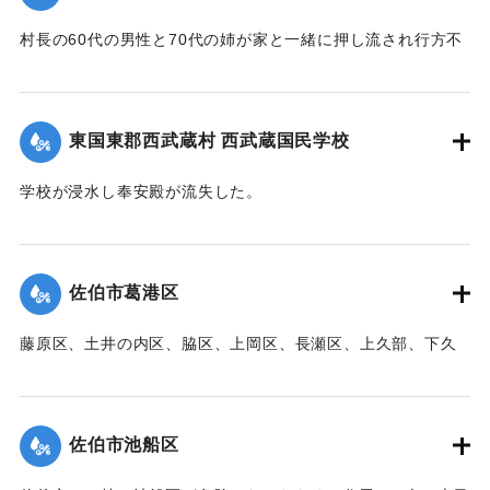
村長の60代の男性と70代の姉が家と一緒に押し流され行方不
明になった。村内では長岩屋集落を中心として住宅24戸が流
失、水田15町歩が泥に埋まった。
【出典：大分新聞 1941年10月4日朝刊3面】
東国東郡西武蔵村 西武蔵国民学校
｜固有コード:
00471098
学校が浸水し奉安殿が流失した。
【出典：大分新聞 1941年10月4日朝刊3面】
｜固有コード:
00471099
佐伯市葛港区
藤原区、土井の内区、脇区、上岡区、長瀬区、上久部、下久
部、蛇崎、池船、向島一帯、女島、長島、中村、常盤通り一
帯、田の浦区、葛港区で1300戸の住宅が倒壊、5戸が倒壊し
た。
佐伯市池船区
【出典：大分新聞 1941年10月3日朝刊3面】