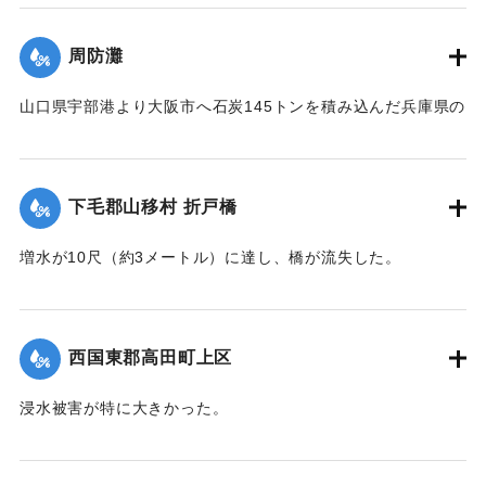
｜固有コード:
004710100
周防灘
山口県宇部港より大阪市へ石炭145トンを積み込んだ兵庫県の
発動機船が姫島沖合の笠戸島の中間にさしかかった際、暴風
雨に遭い沈没。船長以下、乗組員4人は伝馬船で避難していた
ところ伝馬船も転覆。2人は近くに停留していた漁船に救助さ
下毛郡山移村 折戸橋
れたが3人は行方不明になった。
【出典：大分新聞 1941年10月4日朝刊3面】
増水が10尺（約3メートル）に達し、橋が流失した。
【出典：大分新聞 1941年10月4日朝刊3面】
｜固有コード:
004710101
｜固有コード:
004710102
西国東郡高田町上区
浸水被害が特に大きかった。
【出典：大分新聞 1941年10月4日朝刊3面】