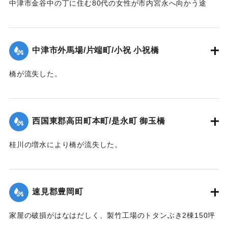
中津市金谷中の丁に住む80代の女性が市内宮永へ向かう途
中、中学校横の増水した場所で遭難し溺死した。
【出典：大分新聞 1941年10月4日夕刊2面】
中津市外馬場/片端町/小祝 小祝橋
｜固有コード:
004710126
橋が流失した。
【出典：大分新聞 1941年10月4日夕刊2面】
｜固有コード:
004710127
西国東郡高田町本町/是永町 御玉橋
桂川の増水により橋が流失した。
【出典：大分新聞 1941年10月4日朝刊3面】
｜固有コード:
004710119
速見郡豊岡町
家屋の破損がはなはだしく、製竹工場のトタンぶき2棟150坪
が全部倒壊して、損害7、800円の見込み。また稲作はほとん