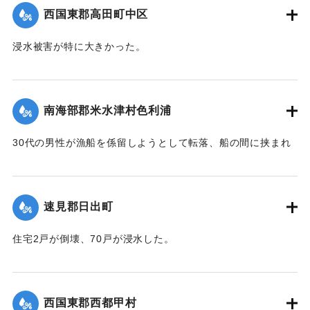
｜固有コード:
004710103
西国東郡高田町中区
浸水被害が特に大きかった。
【出典：大分新聞 1941年10月4日朝刊3面】
｜固有コード:
004710104
南海部郡米水津村色利浦
30代の男性が漁船を係留しようとして転落、船の間に挟まれ
て頭部を負傷し、その後死亡した。
【出典：大分新聞 1941年10月3日朝刊3面】
速見郡日出町
｜固有コード:
00471096
住宅2戸が倒壊、70戸が浸水した。
【出典：大分新聞 1941年10月3日朝刊3面】
｜固有コード:
00471097
西国東郡西都甲村