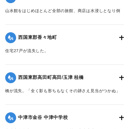
｜固有コード:
004710129
山水館をはじめほとんど全部の旅館、商店は水浸しとなり倒
影湖や付近の稲田は一面の泥海となった。
｜固有コード:
004710123
西国東郡香々地町
住宅27戸が流失した。
【出典：大分新聞 1941年10月4日夕刊2面】
｜固有コード:
004710124
西国東郡高田町高田/玉津 桂橋
橋が流失。「全く影も形ちもなくその跡さえ見当がつかぬ」
ほどの様子だった。また隣接の桂小橋も流失した。
【出典：大分新聞 1941年10月4日夕刊2面】
中津市金谷 中津中学校
｜固有コード:
004710125