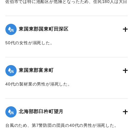
佐伯市では特に池船区が危険となったため、住民180人は大日
｜固有コード:
00471091
寺に避難した。
【出典：大分新聞 1941年10月3日朝刊3面】
東国東郡国東町田深区
｜固有コード:
00471092
50代の女性が溺死した。
【出典：大分新聞 1941年10月3日朝刊3面】
｜固有コード:
00471093
東国東郡富来町
40代の製材業の男性が溺死した。
【出典：大分新聞 1941年10月3日朝刊3面】
｜固有コード:
00471094
北海部郡臼杵町望月
台風のため、第7警防団の団員の40代の男性が溺死した。