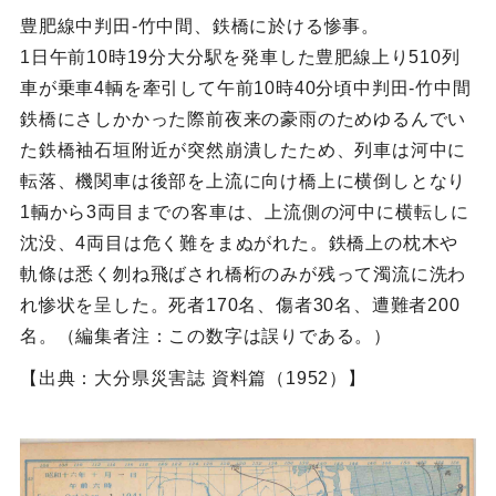
豊肥線中判田‐竹中間、鉄橋に於ける惨事。
1日午前10時19分大分駅を発車した豊肥線上り510列
車が乗車4輌を牽引して午前10時40分頃中判田‐竹中間
鉄橋にさしかかった際前夜来の豪雨のためゆるんでい
た鉄橋袖石垣附近が突然崩潰したため、列車は河中に
転落、機関車は後部を上流に向け橋上に横倒しとなり
1輌から3両目までの客車は、上流側の河中に横転しに
沈没、4両目は危く難をまぬがれた。鉄橋上の枕木や
軌條は悉く刎ね飛ばされ橋桁のみが残って濁流に洗わ
れ惨状を呈した。死者170名、傷者30名、遭難者200
名。（編集者注：この数字は誤りである。）
【出典：大分県災害誌 資料篇（1952）】