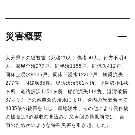
災害概要
大分県下の総被害（死者29人、傷者50人、行方不明4
人、家屋全潰277戸、同半潰1155戸、同流失412戸、
同床上浸水8535戸、同床下浸水12207戸、橋梁流失
277件、同破壊85件、堤防決潰381ヶ所、堤防破損148
ヶ所、道路損潰1151ヶ所、船舶流失114隻、港湾破損
37ヶ所）その他農倉の浸水により、倉内の米麦合せて
4835俵の被害を出し、農地浸水、その他により農作物
の被害は3割減収の見込み。又今回の暴風雨では、豪
雨のため次のような特殊災害を引き起こした。