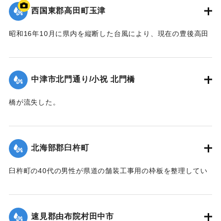
西国東郡高田町玉津
昭和16年10月に県内を縦断した台風により、現在の豊後高田
市では桂川の増水により大きな被害が出た。川沿いにあった
映画館「東天紅」も流失した。ポイントは「東天紅」の跡
地。番組で調査した際に位置を特定。
中津市北門通り/小祝 北門橋
【出典：NHK災害記録マップ】
橋が流失した。
1941/10/1｜固有コード:
004710130
【出典：大分新聞 1941年10月4日夕刊2面】
｜固有コード:
004710128
北海部郡臼杵町
臼杵町の40代の男性が県道の舗装工事用の枠板を整理してい
る最中に、誤って深みにはまり濁流に押し流され死亡した。
【出典：大分新聞 1941年10月4日夕刊2面】
速見郡由布院村田中市