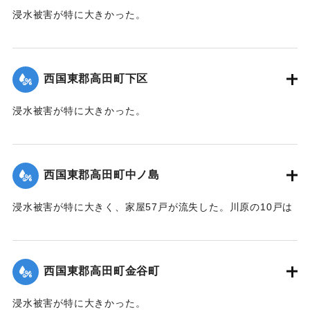
浸水被害が特に大きかった。
【出典：大分新聞 1941年10月4日朝刊3面】
｜固有コード:
004710113
西国東郡高田町下区
浸水被害が特に大きかった。
【出典：大分新聞 1941年10月4日朝刊3面】
｜固有コード:
004710105
西国東郡高田町中ノ島
浸水被害が特に大きく、家屋57戸が流失した。川原の10戸は
根こそぎ跡形もなくなった。上流に製材所の材木置場があっ
たため出水時に無数の材木が流れ込み突入したたため、路地
裏に至るまで数百本の材木が食い込んでいる。
西国東郡高田町金谷町
【出典：大分新聞 1941年10月4日朝刊3面】
浸水被害が特に大きかった。