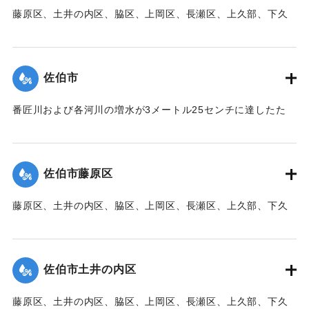
藤原区、土井の内区、脇区、上岡区、長瀬区、上久部、下久
｜固有コード:
00471083
部、蛇崎、池船、向島一帯、女島、長島、中村、常盤通り一
帯、田の浦区、葛港区で1300戸の住宅が倒壊、5戸が倒壊し
た。
佐伯市
【出典：大分新聞 1941年10月3日朝刊3面】
番匠川および各河川の増水が3メートル25センチに達したた
｜固有コード:
00471084
め、佐伯市内に濁流が押し寄せた。
【出典：大分新聞 1941年10月3日朝刊3面】
佐伯市藤原区
｜固有コード:
00471076
藤原区、土井の内区、脇区、上岡区、長瀬区、上久部、下久
部、蛇崎、池船、向島一帯、女島、長島、中村、常盤通り一
帯、田の浦区、葛港区で1300戸の住宅が倒壊、5戸が倒壊し
た。
佐伯市土井の内区
【出典：大分新聞 1941年10月3日朝刊3面】
藤原区、土井の内区、脇区、上岡区、長瀬区、上久部、下久