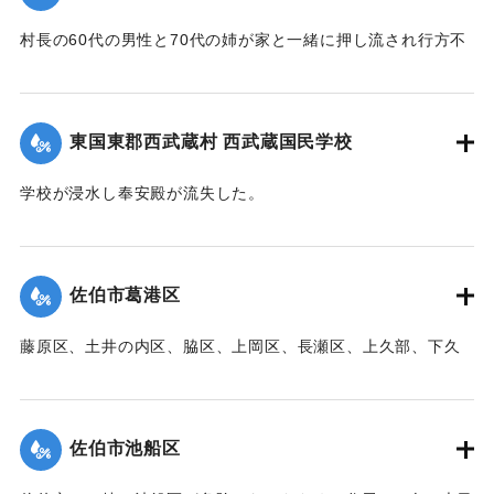
村長の60代の男性と70代の姉が家と一緒に押し流され行方不
明になった。村内では長岩屋集落を中心として住宅24戸が流
失、水田15町歩が泥に埋まった。
【出典：大分新聞 1941年10月4日朝刊3面】
東国東郡西武蔵村 西武蔵国民学校
｜固有コード:
00471098
学校が浸水し奉安殿が流失した。
【出典：大分新聞 1941年10月4日朝刊3面】
｜固有コード:
00471099
佐伯市葛港区
藤原区、土井の内区、脇区、上岡区、長瀬区、上久部、下久
部、蛇崎、池船、向島一帯、女島、長島、中村、常盤通り一
帯、田の浦区、葛港区で1300戸の住宅が倒壊、5戸が倒壊し
た。
佐伯市池船区
【出典：大分新聞 1941年10月3日朝刊3面】