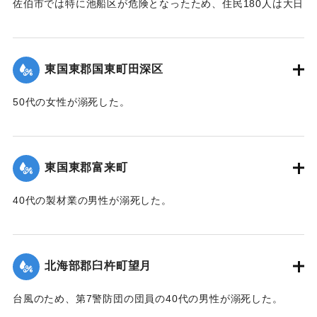
佐伯市では特に池船区が危険となったため、住民180人は大日
｜固有コード:
00471091
寺に避難した。
【出典：大分新聞 1941年10月3日朝刊3面】
東国東郡国東町田深区
｜固有コード:
00471092
50代の女性が溺死した。
【出典：大分新聞 1941年10月3日朝刊3面】
｜固有コード:
00471093
東国東郡富来町
40代の製材業の男性が溺死した。
【出典：大分新聞 1941年10月3日朝刊3面】
｜固有コード:
00471094
北海部郡臼杵町望月
台風のため、第7警防団の団員の40代の男性が溺死した。