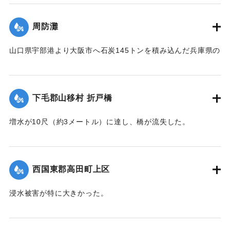
｜固有コード:
004710100
周防灘
山口県宇部港より大阪市へ石炭145トンを積み込んだ兵庫県の
発動機船が姫島沖合の笠戸島の中間にさしかかった際、暴風
雨に遭い沈没。船長以下、乗組員4人は伝馬船で避難していた
ところ伝馬船も転覆。2人は近くに停留していた漁船に救助さ
下毛郡山移村 折戸橋
れたが3人は行方不明になった。
【出典：大分新聞 1941年10月4日朝刊3面】
増水が10尺（約3メートル）に達し、橋が流失した。
【出典：大分新聞 1941年10月4日朝刊3面】
｜固有コード:
004710101
｜固有コード:
004710102
西国東郡高田町上区
浸水被害が特に大きかった。
【出典：大分新聞 1941年10月4日朝刊3面】