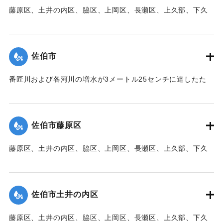
藤原区、土井の内区、脇区、上岡区、長瀬区、上久部、下久
｜固有コード:
00471083
部、蛇崎、池船、向島一帯、女島、長島、中村、常盤通り一
帯、田の浦区、葛港区で1300戸の住宅が倒壊、5戸が倒壊し
た。
佐伯市
【出典：大分新聞 1941年10月3日朝刊3面】
番匠川および各河川の増水が3メートル25センチに達したた
｜固有コード:
00471084
め、佐伯市内に濁流が押し寄せた。
【出典：大分新聞 1941年10月3日朝刊3面】
佐伯市藤原区
｜固有コード:
00471076
藤原区、土井の内区、脇区、上岡区、長瀬区、上久部、下久
部、蛇崎、池船、向島一帯、女島、長島、中村、常盤通り一
帯、田の浦区、葛港区で1300戸の住宅が倒壊、5戸が倒壊し
た。
佐伯市土井の内区
【出典：大分新聞 1941年10月3日朝刊3面】
藤原区、土井の内区、脇区、上岡区、長瀬区、上久部、下久