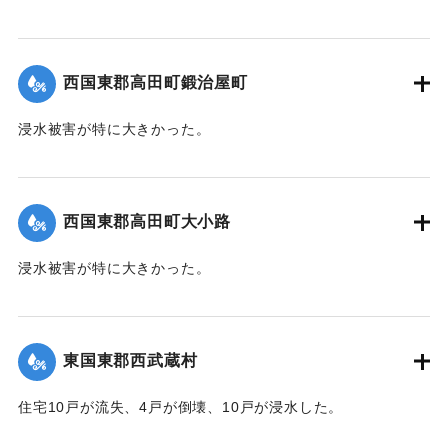
根こそぎ跡形もなくなった。上流に製材所の材木置場があっ
たため出水時に無数の材木が流れ込み突入したたため、路地
裏に至るまで数百本の材木が食い込んでいる。
西国東郡高田町鍛治屋町
【出典：大分新聞 1941年10月4日朝刊3面】
浸水被害が特に大きかった。
｜固有コード:
004710106
【出典：大分新聞 1941年10月4日朝刊3面】
｜固有コード:
004710108
西国東郡高田町大小路
浸水被害が特に大きかった。
【出典：大分新聞 1941年10月4日朝刊3面】
｜固有コード:
004710109
東国東郡西武蔵村
住宅10戸が流失、4戸が倒壊、10戸が浸水した。
【出典：大分新聞 1941年10月4日朝刊3面】