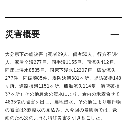
災害概要
大分県下の総被害（死者29人、傷者50人、行方不明4
人、家屋全潰277戸、同半潰1155戸、同流失412戸、
同床上浸水8535戸、同床下浸水12207戸、橋梁流失
277件、同破壊85件、堤防決潰381ヶ所、堤防破損148
ヶ所、道路損潰1151ヶ所、船舶流失114隻、港湾破損
37ヶ所）その他農倉の浸水により、倉内の米麦合せて
4835俵の被害を出し、農地浸水、その他により農作物
の被害は3割減収の見込み。又今回の暴風雨では、豪
雨のため次のような特殊災害を引き起こした。