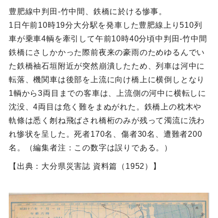
豊肥線中判田‐竹中間、鉄橋に於ける惨事。
1日午前10時19分大分駅を発車した豊肥線上り510列
車が乗車4輌を牽引して午前10時40分頃中判田‐竹中間
鉄橋にさしかかった際前夜来の豪雨のためゆるんでい
た鉄橋袖石垣附近が突然崩潰したため、列車は河中に
転落、機関車は後部を上流に向け橋上に横倒しとなり
1輌から3両目までの客車は、上流側の河中に横転しに
沈没、4両目は危く難をまぬがれた。鉄橋上の枕木や
軌條は悉く刎ね飛ばされ橋桁のみが残って濁流に洗わ
れ惨状を呈した。死者170名、傷者30名、遭難者200
名。（編集者注：この数字は誤りである。）
【出典：大分県災害誌 資料篇（1952）】