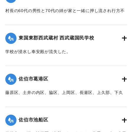
村長の60代の男性と70代の姉が家と一緒に押し流され行方不
明になった。村内では長岩屋集落を中心として住宅24戸が流
失、水田15町歩が泥に埋まった。
【出典：大分新聞 1941年10月4日朝刊3面】
東国東郡西武蔵村 西武蔵国民学校
｜固有コード:
00471098
学校が浸水し奉安殿が流失した。
【出典：大分新聞 1941年10月4日朝刊3面】
｜固有コード:
00471099
佐伯市葛港区
藤原区、土井の内区、脇区、上岡区、長瀬区、上久部、下久
部、蛇崎、池船、向島一帯、女島、長島、中村、常盤通り一
帯、田の浦区、葛港区で1300戸の住宅が倒壊、5戸が倒壊し
た。
佐伯市池船区
【出典：大分新聞 1941年10月3日朝刊3面】