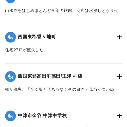
｜固有コード:
004710129
山水館をはじめほとんど全部の旅館、商店は水浸しとなり倒
影湖や付近の稲田は一面の泥海となった。
｜固有コード:
004710123
西国東郡香々地町
住宅27戸が流失した。
【出典：大分新聞 1941年10月4日夕刊2面】
｜固有コード:
004710124
西国東郡高田町高田/玉津 桂橋
橋が流失。「全く影も形ちもなくその跡さえ見当がつかぬ」
ほどの様子だった。また隣接の桂小橋も流失した。
【出典：大分新聞 1941年10月4日夕刊2面】
中津市金谷 中津中学校
｜固有コード:
004710125