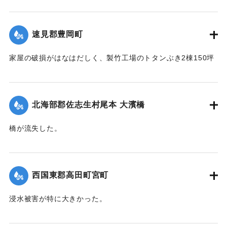
【出典：大分新聞 1941年10月4日朝刊3面】
｜固有コード:
004710120
速見郡豊岡町
家屋の破損がはなはだしく、製竹工場のトタンぶき2棟150坪
が全部倒壊して、損害7、800円の見込み。また稲作はほとん
ど倒伏して相当の減収とされている。
【出典：大分新聞 1941年10月4日朝刊3面】
北海部郡佐志生村尾本 大濱橋
｜固有コード:
004710121
橋が流失した。
【出典：大分新聞 1941年10月4日朝刊3面】
｜固有コード:
004710122
西国東郡高田町宮町
浸水被害が特に大きかった。
【出典：大分新聞 1941年10月4日朝刊3面】