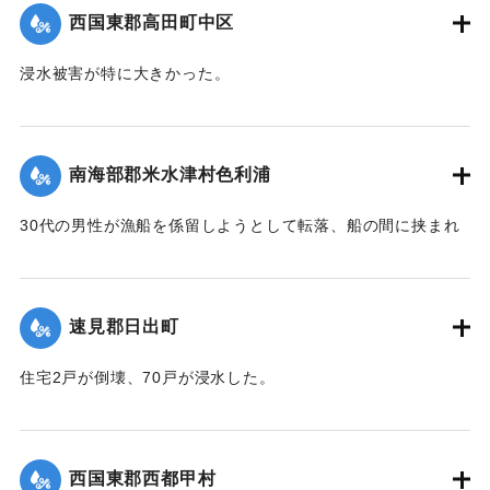
｜固有コード:
004710103
西国東郡高田町中区
浸水被害が特に大きかった。
【出典：大分新聞 1941年10月4日朝刊3面】
｜固有コード:
004710104
南海部郡米水津村色利浦
30代の男性が漁船を係留しようとして転落、船の間に挟まれ
て頭部を負傷し、その後死亡した。
【出典：大分新聞 1941年10月3日朝刊3面】
速見郡日出町
｜固有コード:
00471096
住宅2戸が倒壊、70戸が浸水した。
【出典：大分新聞 1941年10月3日朝刊3面】
｜固有コード:
00471097
西国東郡西都甲村