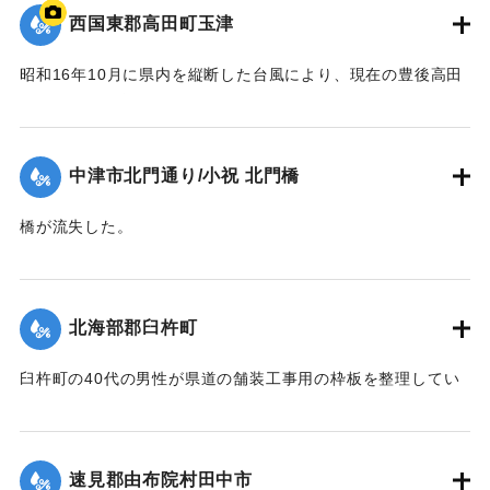
西国東郡高田町玉津
昭和16年10月に県内を縦断した台風により、現在の豊後高田
市では桂川の増水により大きな被害が出た。川沿いにあった
映画館「東天紅」も流失した。ポイントは「東天紅」の跡
地。番組で調査した際に位置を特定。
中津市北門通り/小祝 北門橋
【出典：NHK災害記録マップ】
橋が流失した。
1941/10/1｜固有コード:
004710130
【出典：大分新聞 1941年10月4日夕刊2面】
｜固有コード:
004710128
北海部郡臼杵町
臼杵町の40代の男性が県道の舗装工事用の枠板を整理してい
る最中に、誤って深みにはまり濁流に押し流され死亡した。
【出典：大分新聞 1941年10月4日夕刊2面】
速見郡由布院村田中市