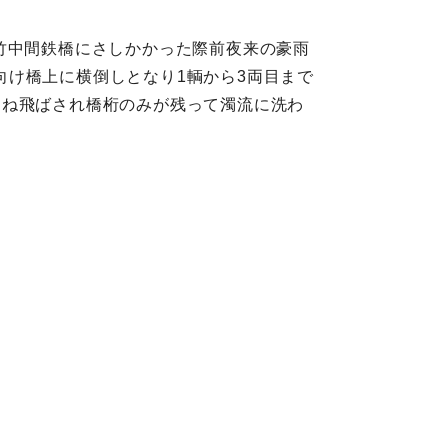
田‐竹中間鉄橋にさしかかった際前夜来の豪雨
け橋上に横倒しとなり1輌から3両目まで
刎ね飛ばされ橋桁のみが残って濁流に洗わ