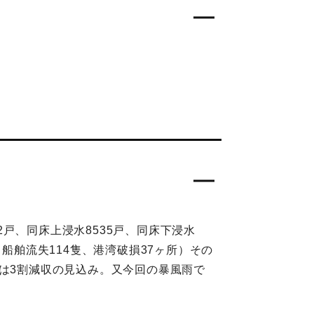
2戸、同床上浸水8535戸、同床下浸水
所、船舶流失114隻、港湾破損37ヶ所）その
害は3割減収の見込み。又今回の暴風雨で