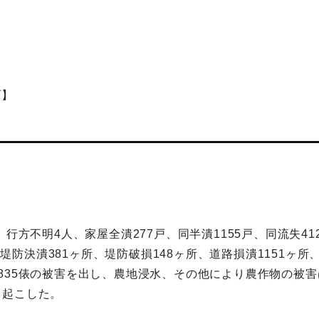
面】
行方不明4人、家屋全潰277戸、同半潰1155戸、同流失41
件、堤防決潰381ヶ所、堤防破損148ヶ所、道路損潰1151ヶ
835俵の被害を出し、農地浸水、その他により農作物の被
き起こした。