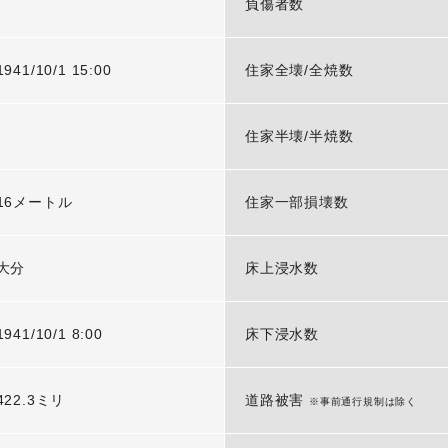
-
負傷者数
1941/10/1 15:00
住家全壊/全焼数
-
住家半壊/半焼数
16メートル
住家一部損壊数
大分
床上浸水数
1941/10/1 8:00
床下浸水数
422.3ミリ
道路被害
※事前通行規制は除く