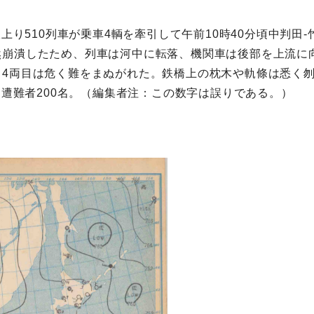
。
線上り510列車が乗車4輌を牽引して午前10時40分頃中判
崩潰したため、列車は河中に転落、機関車は後部を上流に向
、4両目は危く難をまぬがれた。鉄橋上の枕木や軌條は悉く
、遭難者200名。（編集者注：この数字は誤りである。）