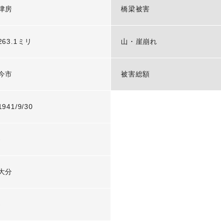
津房
橋梁被害
263.1ミリ
山・崖崩れ
今市
被害総額
1941/9/30
-
大分
-