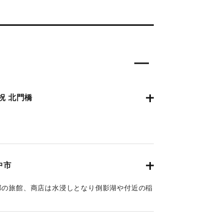
祝 北門橋
0月4日夕刊2面】
中市
部の旅館、商店は水浸しとなり倒影湖や付近の稲