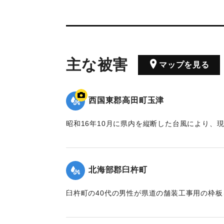
主な被害
マップを見る
西国東郡高田町玉津
昭和16年10月に県内を縦断した台風により、
増水により大きな被害が出た。川沿いにあった
た。ポイントは「東天紅」の跡地。番組で調査
【出典：NHK災害記録マップ】
北海部郡臼杵町
1941/10/1｜固有コード:
004710130
臼杵町の40代の男性が県道の舗装工事用の枠
って深みにはまり濁流に押し流され死亡した。
【出典：大分新聞 1941年10月4日夕刊2面】