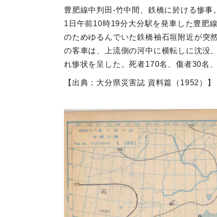
豊肥線中判田‐竹中間、鉄橋に於ける惨事
1日午前10時19分大分駅を発車した豊肥
のためゆるんでいた鉄橋袖石垣附近が突然
の客車は、上流側の河中に横転しに沈没
れ惨状を呈した。死者170名、傷者30名
【出典：大分県災害誌 資料篇（1952）】