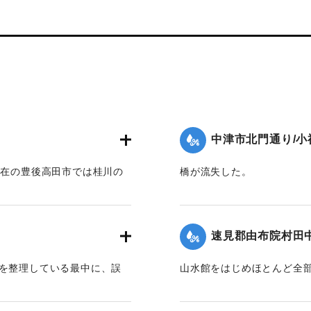
中津市北門通り/小
現在の豊後高田市では桂川の
橋が流失した。
映画館「東天紅」も流失し
【出典：大分新聞 1941年1
した際に位置を特定。
｜固有コード:
004710128
速見郡由布院村田
板を整理している最中に、誤
山水館をはじめほとんど全
田は一面の泥海となった。