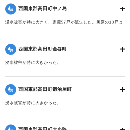
｜固有コード:
004710105
西国東郡高田町中ノ島
浸水被害が特に大きく、家屋57戸が流失した。川原の10戸は
根こそぎ跡形もなくなった。上流に製材所の材木置場があっ
たため出水時に無数の材木が流れ込み突入したたため、路地
裏に至るまで数百本の材木が食い込んでいる。
西国東郡高田町金谷町
【出典：大分新聞 1941年10月4日朝刊3面】
浸水被害が特に大きかった。
｜固有コード:
004710106
【出典：大分新聞 1941年10月4日朝刊3面】
｜固有コード:
004710107
西国東郡高田町鍛治屋町
浸水被害が特に大きかった。
【出典：大分新聞 1941年10月4日朝刊3面】
｜固有コード:
004710108
西国東郡高田町大小路