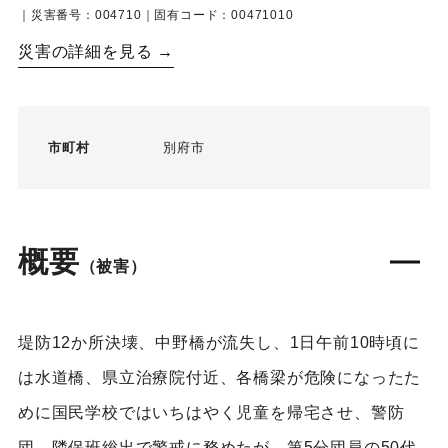
｜災害番号：004710｜固有コード：00471010
災害の詳細を見る →
市町村
別府市
概要
（被害）
堤防12か所決壊、中野橋が流失し、1日午前10時頃に
は水道橋、県立治療院付近、各橋梁が危険になったた
めに国民学校ではいちはやく児童を帰宅させ、警防
団、隣保班総出で警戒に務めたが、第5分団員の50代