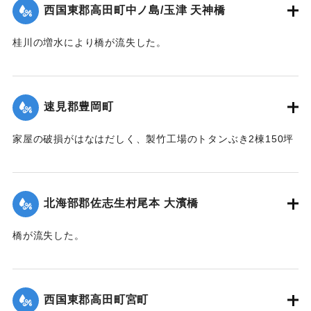
｜固有コード:
004710119
西国東郡高田町中ノ島/玉津 天神橋
桂川の増水により橋が流失した。
【出典：大分新聞 1941年10月4日朝刊3面】
｜固有コード:
004710120
速見郡豊岡町
家屋の破損がはなはだしく、製竹工場のトタンぶき2棟150坪
が全部倒壊して、損害7、800円の見込み。また稲作はほとん
ど倒伏して相当の減収とされている。
【出典：大分新聞 1941年10月4日朝刊3面】
北海部郡佐志生村尾本 大濱橋
｜固有コード:
004710121
橋が流失した。
【出典：大分新聞 1941年10月4日朝刊3面】
｜固有コード:
004710122
西国東郡高田町宮町