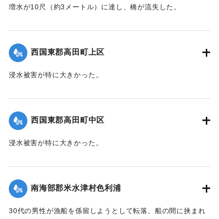
【出典：大分新聞 1941年10月4日朝刊3面】
増水が10尺（約3メートル）に達し、橋が流失した。
【出典：大分新聞 1941年10月4日朝刊3面】
｜固有コード:
004710101
｜固有コード:
004710102
西国東郡高田町上区
浸水被害が特に大きかった。
【出典：大分新聞 1941年10月4日朝刊3面】
｜固有コード:
004710103
西国東郡高田町中区
浸水被害が特に大きかった。
【出典：大分新聞 1941年10月4日朝刊3面】
｜固有コード:
004710104
南海部郡米水津村色利浦
30代の男性が漁船を係留しようとして転落、船の間に挟まれ