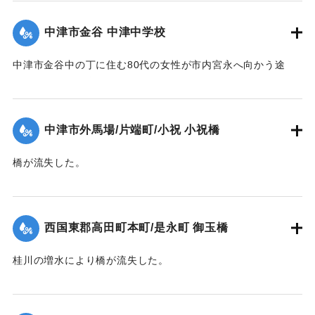
【出典：大分新聞 1941年10月4日夕刊2面】
中津市金谷 中津中学校
｜固有コード:
004710125
中津市金谷中の丁に住む80代の女性が市内宮永へ向かう途
中、中学校横の増水した場所で遭難し溺死した。
【出典：大分新聞 1941年10月4日夕刊2面】
中津市外馬場/片端町/小祝 小祝橋
｜固有コード:
004710126
橋が流失した。
【出典：大分新聞 1941年10月4日夕刊2面】
｜固有コード:
004710127
西国東郡高田町本町/是永町 御玉橋
桂川の増水により橋が流失した。
【出典：大分新聞 1941年10月4日朝刊3面】