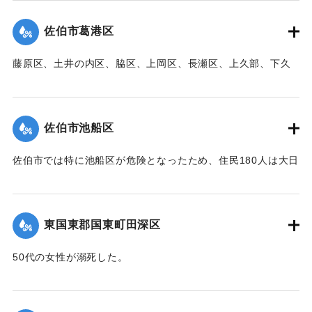
｜固有コード:
00471099
佐伯市葛港区
藤原区、土井の内区、脇区、上岡区、長瀬区、上久部、下久
部、蛇崎、池船、向島一帯、女島、長島、中村、常盤通り一
帯、田の浦区、葛港区で1300戸の住宅が倒壊、5戸が倒壊し
た。
佐伯市池船区
【出典：大分新聞 1941年10月3日朝刊3面】
佐伯市では特に池船区が危険となったため、住民180人は大日
｜固有コード:
00471091
寺に避難した。
【出典：大分新聞 1941年10月3日朝刊3面】
東国東郡国東町田深区
｜固有コード:
00471092
50代の女性が溺死した。
【出典：大分新聞 1941年10月3日朝刊3面】