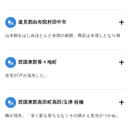
る最中に、誤って深みにはまり濁流に押し流され死亡した。
【出典：大分新聞 1941年10月4日夕刊2面】
速見郡由布院村田中市
｜固有コード:
004710129
山水館をはじめほとんど全部の旅館、商店は水浸しとなり倒
影湖や付近の稲田は一面の泥海となった。
｜固有コード:
004710123
西国東郡香々地町
住宅27戸が流失した。
【出典：大分新聞 1941年10月4日夕刊2面】
｜固有コード:
004710124
西国東郡高田町高田/玉津 桂橋
橋が流失。「全く影も形ちもなくその跡さえ見当がつかぬ」
ほどの様子だった。また隣接の桂小橋も流失した。