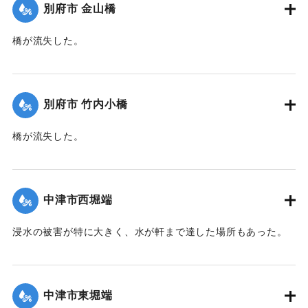
｜固有コード:
00471064
別府市 金山橋
橋が流失した。
【出典：大分新聞 1941年10月2日朝刊1面】
｜固有コード:
00471065
別府市 竹内小橋
橋が流失した。
【出典：大分新聞 1941年10月2日朝刊1面】
｜固有コード:
00471066
中津市西堀端
浸水の被害が特に大きく、水が軒まで達した場所もあった。
【出典：大分新聞 1941年10月2日朝刊1面、10月3日朝刊3
面、10月4日夕刊2面】
中津市東堀端
｜固有コード:
00471057