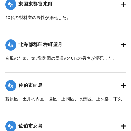
｜固有コード:
00471093
東国東郡富来町
40代の製材業の男性が溺死した。
【出典：大分新聞 1941年10月3日朝刊3面】
｜固有コード:
00471094
北海部郡臼杵町望月
台風のため、第7警防団の団員の40代の男性が溺死した。
【出典：大分新聞 1941年10月3日朝刊3面】
｜固有コード:
00471095
佐伯市向島
藤原区、土井の内区、脇区、上岡区、長瀬区、上久部、下久
部、蛇崎、池船、向島一帯、女島、長島、中村、常盤通り一
帯、田の浦区、葛港区で1300戸の住宅が倒壊、5戸が倒壊し
た。
佐伯市女島
【出典：大分新聞 1941年10月3日朝刊3面】