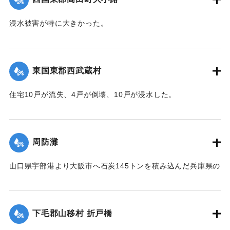
浸水被害が特に大きかった。
【出典：大分新聞 1941年10月4日朝刊3面】
｜固有コード:
004710109
東国東郡西武蔵村
住宅10戸が流失、4戸が倒壊、10戸が浸水した。
【出典：大分新聞 1941年10月4日朝刊3面】
｜固有コード:
004710100
周防灘
山口県宇部港より大阪市へ石炭145トンを積み込んだ兵庫県の
発動機船が姫島沖合の笠戸島の中間にさしかかった際、暴風
雨に遭い沈没。船長以下、乗組員4人は伝馬船で避難していた
ところ伝馬船も転覆。2人は近くに停留していた漁船に救助さ
下毛郡山移村 折戸橋
れたが3人は行方不明になった。