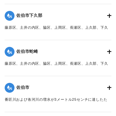
帯、田の浦区、葛港区で1300戸の住宅が倒壊、5戸が倒壊し
た。
佐伯市下久部
【出典：大分新聞 1941年10月3日朝刊3面】
藤原区、土井の内区、脇区、上岡区、長瀬区、上久部、下久
｜固有コード:
00471082
部、蛇崎、池船、向島一帯、女島、長島、中村、常盤通り一
帯、田の浦区、葛港区で1300戸の住宅が倒壊、5戸が倒壊し
た。
佐伯市蛇崎
【出典：大分新聞 1941年10月3日朝刊3面】
藤原区、土井の内区、脇区、上岡区、長瀬区、上久部、下久
｜固有コード:
00471083
部、蛇崎、池船、向島一帯、女島、長島、中村、常盤通り一
帯、田の浦区、葛港区で1300戸の住宅が倒壊、5戸が倒壊し
た。
佐伯市
【出典：大分新聞 1941年10月3日朝刊3面】
番匠川および各河川の増水が3メートル25センチに達したた
｜固有コード:
00471084
め、佐伯市内に濁流が押し寄せた。
【出典：大分新聞 1941年10月3日朝刊3面】