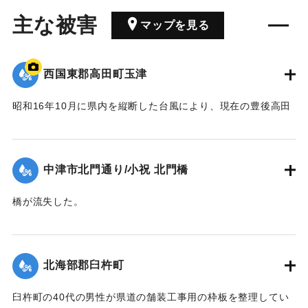
主な被害
マップを見る
西国東郡高田町玉津
昭和16年10月に県内を縦断した台風により、現在の豊後高田
市では桂川の増水により大きな被害が出た。川沿いにあった
映画館「東天紅」も流失した。ポイントは「東天紅」の跡
地。番組で調査した際に位置を特定。
中津市北門通り/小祝 北門橋
【出典：NHK災害記録マップ】
橋が流失した。
1941/10/1｜固有コード:
004710130
【出典：大分新聞 1941年10月4日夕刊2面】
｜固有コード:
004710128
北海部郡臼杵町
臼杵町の40代の男性が県道の舗装工事用の枠板を整理してい