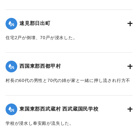
て頭部を負傷し、その後死亡した。
【出典：大分新聞 1941年10月3日朝刊3面】
速見郡日出町
｜固有コード:
00471096
住宅2戸が倒壊、70戸が浸水した。
【出典：大分新聞 1941年10月3日朝刊3面】
｜固有コード:
00471097
西国東郡西都甲村
村長の60代の男性と70代の姉が家と一緒に押し流され行方不
明になった。村内では長岩屋集落を中心として住宅24戸が流
失、水田15町歩が泥に埋まった。
【出典：大分新聞 1941年10月4日朝刊3面】
東国東郡西武蔵村 西武蔵国民学校
｜固有コード:
00471098
学校が浸水し奉安殿が流失した。
【出典：大分新聞 1941年10月4日朝刊3面】