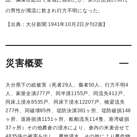
の男性が濁流に飲まれ行方不明になった。
【出典：大分新聞 1941年10月2日夕刊2面】
災害概要
大分県下の総被害（死者29人、傷者50人、行方不明4
人、家屋全潰277戸、同半潰1155戸、同流失412戸、
同床上浸水8535戸、同床下浸水12207戸、橋梁流失
277件、同破壊85件、堤防決潰381ヶ所、堤防破損148
ヶ所、道路損潰1151ヶ所、船舶流失114隻、港湾破損
37ヶ所）その他農倉の浸水により、倉内の米麦合せて
4835俵の被害を出し、農地浸水、その他により農作物