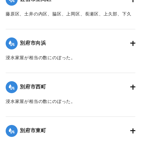
【出典：大分新聞 1941年10月3日朝刊3面】
藤原区、土井の内区、脇区、上岡区、長瀬区、上久部、下久
｜固有コード:
00471079
部、蛇崎、池船、向島一帯、女島、長島、中村、常盤通り一
帯、田の浦区、葛港区で1300戸の住宅が倒壊、5戸が倒壊し
た。
別府市向浜
【出典：大分新聞 1941年10月3日朝刊3面】
浸水家屋が相当の数にのぼった。
｜固有コード:
00471080
【出典：大分新聞 1941年10月3日夕刊2面】
｜固有コード:
00471072
別府市西町
浸水家屋が相当の数にのぼった。
【出典：大分新聞 1941年10月3日夕刊2面】
｜固有コード:
00471073
別府市東町