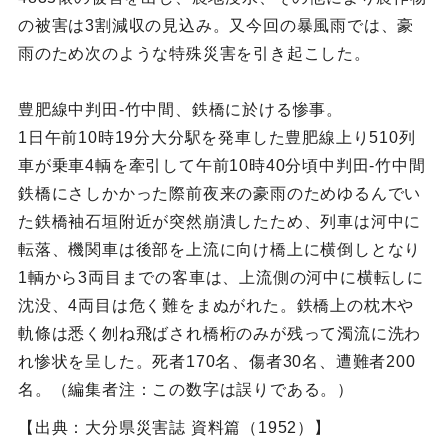
の被害は3割減収の見込み。又今回の暴風雨では、豪
雨のため次のような特殊災害を引き起こした。
豊肥線中判田‐竹中間、鉄橋に於ける惨事。
1日午前10時19分大分駅を発車した豊肥線上り510列
車が乗車4輌を牽引して午前10時40分頃中判田‐竹中間
鉄橋にさしかかった際前夜来の豪雨のためゆるんでい
た鉄橋袖石垣附近が突然崩潰したため、列車は河中に
転落、機関車は後部を上流に向け橋上に横倒しとなり
1輌から3両目までの客車は、上流側の河中に横転しに
沈没、4両目は危く難をまぬがれた。鉄橋上の枕木や
軌條は悉く刎ね飛ばされ橋桁のみが残って濁流に洗わ
れ惨状を呈した。死者170名、傷者30名、遭難者200
名。（編集者注：この数字は誤りである。）
【出典：大分県災害誌 資料篇（1952）】