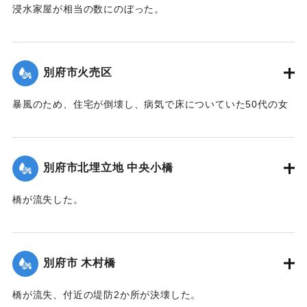
浸水家屋が相当の数にのぼった。
【出典：大分新聞 1941年10月3日夕刊2面】
｜固有コード:
00471074
別府市火売区
暴風のため、住宅が倒壊し、病気で床についていた50代の女
性が死亡した。
【出典：大分新聞 1941年10月3日夕刊2面】
別府市北埋立地 中央小橋
｜固有コード:
00471075
橋が流失した。
【出典：大分新聞 1941年10月2日朝刊1面】
｜固有コード:
00471067
別府市 木村橋
橋が流失、付近の堤防2か所が決壊した。