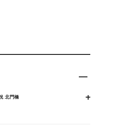
祝 北門橋
0月4日夕刊2面】