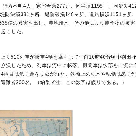
行方不明4人、家屋全潰277戸、同半潰1155戸、同流失41
件、堤防決潰381ヶ所、堤防破損148ヶ所、道路損潰1151ヶ
835俵の被害を出し、農地浸水、その他により農作物の被
き起こした。
。
線上り510列車が乗車4輌を牽引して午前10時40分頃中判
崩潰したため、列車は河中に転落、機関車は後部を上流に向
、4両目は危く難をまぬがれた。鉄橋上の枕木や軌條は悉く
、遭難者200名。（編集者注：この数字は誤りである。）