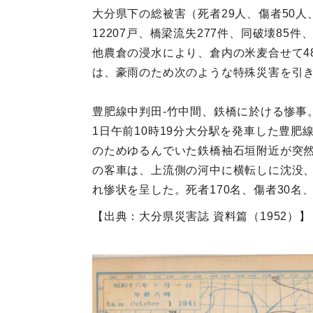
大分県下の総被害（死者29人、傷者50人、
12207戸、橋梁流失277件、同破壊85
他農倉の浸水により、倉内の米麦合せて4
は、豪雨のため次のような特殊災害を引
豊肥線中判田‐竹中間、鉄橋に於ける惨事
1日午前10時19分大分駅を発車した豊肥
のためゆるんでいた鉄橋袖石垣附近が突然
の客車は、上流側の河中に横転しに沈没
れ惨状を呈した。死者170名、傷者30名
【出典：大分県災害誌 資料篇（1952）】