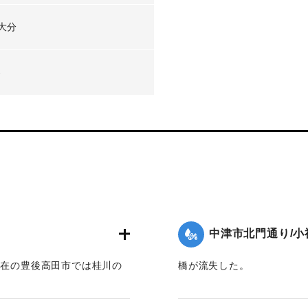
大分
-
中津市北門通り/小
現在の豊後高田市では桂川の
橋が流失した。
映画館「東天紅」も流失し
【出典：大分新聞 1941年1
した際に位置を特定。