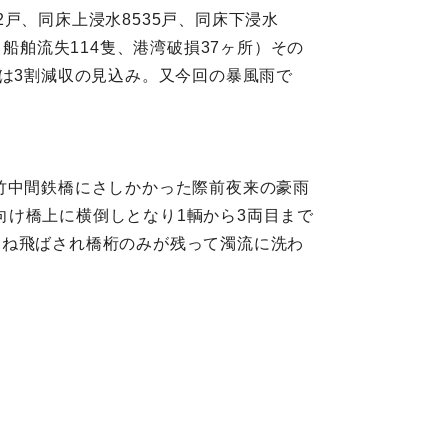
2戸、同床上浸水8535戸、同床下浸水
所、船舶流失114隻、港湾破損37ヶ所）その
害は3割減収の見込み。又今回の暴風雨で
田‐竹中間鉄橋にさしかかった際前夜来の豪雨
け橋上に横倒しとなり1輌から3両目まで
刎ね飛ばされ橋桁のみが残って濁流に洗わ