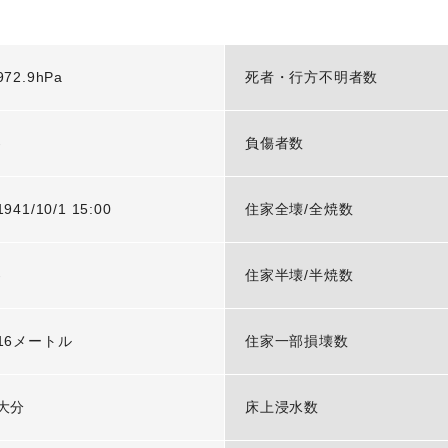
972.9hPa
死者・行方不明者数
-
負傷者数
1941/10/1 15:00
住家全壊/全焼数
-
住家半壊/半焼数
16メートル
住家一部損壊数
大分
床上浸水数