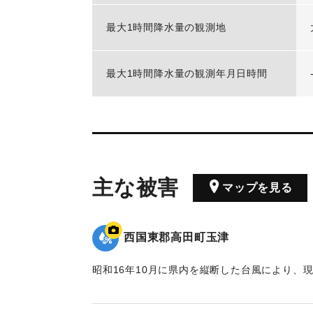
最大1時間降水量の観測地
最大1時間降水量の観測年月日時間
主な被害
マップを見る
西国東郡高田町玉津
昭和16年10月に県内を縦断した台風により、
増水により大きな被害が出た。川沿いにあった
た。ポイントは「東天紅」の跡地。番組で調査