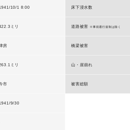
1941/10/1 8:00
床下浸水数
422.3ミリ
道路被害
※事前通行規制は除く
津房
橋梁被害
263.1ミリ
山・崖崩れ
今市
被害総額
1941/9/30
-