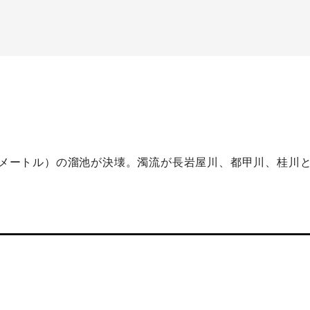
.1メートル）の溜池が決壊。濁流が長岩屋川、都甲川、桂川