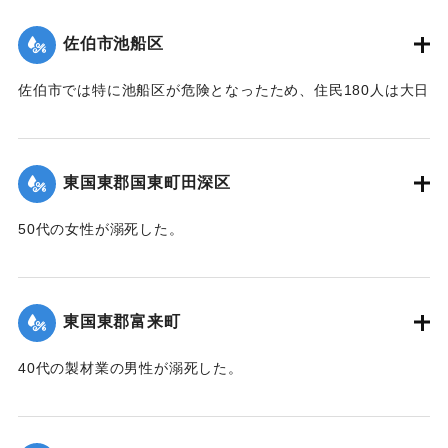
帯、田の浦区、葛港区で1300戸の住宅が倒壊、5戸が倒壊し
た。
佐伯市池船区
【出典：大分新聞 1941年10月3日朝刊3面】
佐伯市では特に池船区が危険となったため、住民180人は大日
｜固有コード:
00471091
寺に避難した。
【出典：大分新聞 1941年10月3日朝刊3面】
東国東郡国東町田深区
｜固有コード:
00471092
50代の女性が溺死した。
【出典：大分新聞 1941年10月3日朝刊3面】
｜固有コード:
00471093
東国東郡富来町
40代の製材業の男性が溺死した。
【出典：大分新聞 1941年10月3日朝刊3面】