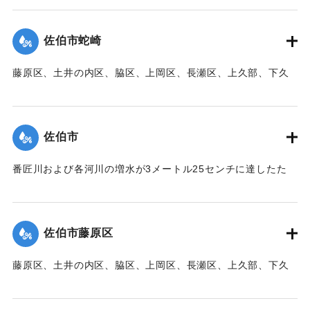
帯、田の浦区、葛港区で1300戸の住宅が倒壊、5戸が倒壊し
た。
佐伯市蛇崎
【出典：大分新聞 1941年10月3日朝刊3面】
藤原区、土井の内区、脇区、上岡区、長瀬区、上久部、下久
｜固有コード:
00471083
部、蛇崎、池船、向島一帯、女島、長島、中村、常盤通り一
帯、田の浦区、葛港区で1300戸の住宅が倒壊、5戸が倒壊し
た。
佐伯市
【出典：大分新聞 1941年10月3日朝刊3面】
番匠川および各河川の増水が3メートル25センチに達したた
｜固有コード:
00471084
め、佐伯市内に濁流が押し寄せた。
【出典：大分新聞 1941年10月3日朝刊3面】
佐伯市藤原区
｜固有コード:
00471076
藤原区、土井の内区、脇区、上岡区、長瀬区、上久部、下久
部、蛇崎、池船、向島一帯、女島、長島、中村、常盤通り一
帯、田の浦区、葛港区で1300戸の住宅が倒壊、5戸が倒壊し