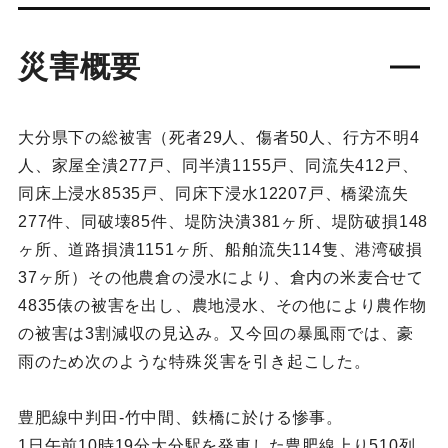
災害概要
大分県下の総被害（死者29人、傷者50人、行方不明4
人、家屋全潰277戸、同半潰1155戸、同流失412戸、
同床上浸水8535戸、同床下浸水12207戸、橋梁流失
277件、同破壊85件、堤防決潰381ヶ所、堤防破損148
ヶ所、道路損潰1151ヶ所、船舶流失114隻、港湾破損
37ヶ所）その他農倉の浸水により、倉内の米麦合せて
4835俵の被害を出し、農地浸水、その他により農作物
の被害は3割減収の見込み。又今回の暴風雨では、豪
雨のため次のような特殊災害を引き起こした。
豊肥線中判田‐竹中間、鉄橋に於ける惨事。
1日午前10時19分大分駅を発車した豊肥線上り510列