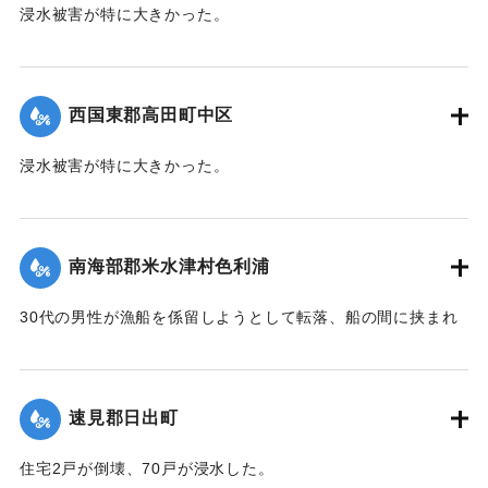
浸水被害が特に大きかった。
【出典：大分新聞 1941年10月4日朝刊3面】
｜固有コード:
004710103
西国東郡高田町中区
浸水被害が特に大きかった。
【出典：大分新聞 1941年10月4日朝刊3面】
｜固有コード:
004710104
南海部郡米水津村色利浦
30代の男性が漁船を係留しようとして転落、船の間に挟まれ
て頭部を負傷し、その後死亡した。
【出典：大分新聞 1941年10月3日朝刊3面】
速見郡日出町
｜固有コード:
00471096
住宅2戸が倒壊、70戸が浸水した。