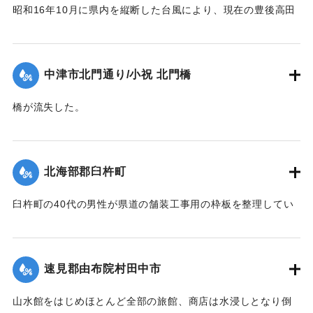
昭和16年10月に県内を縦断した台風により、現在の豊後高田
市では桂川の増水により大きな被害が出た。川沿いにあった
映画館「東天紅」も流失した。ポイントは「東天紅」の跡
地。番組で調査した際に位置を特定。
中津市北門通り/小祝 北門橋
【出典：NHK災害記録マップ】
橋が流失した。
1941/10/1｜固有コード:
004710130
【出典：大分新聞 1941年10月4日夕刊2面】
｜固有コード:
004710128
北海部郡臼杵町
臼杵町の40代の男性が県道の舗装工事用の枠板を整理してい
る最中に、誤って深みにはまり濁流に押し流され死亡した。
【出典：大分新聞 1941年10月4日夕刊2面】
速見郡由布院村田中市
｜固有コード:
004710129
山水館をはじめほとんど全部の旅館、商店は水浸しとなり倒