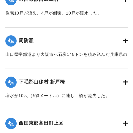
住宅10戸が流失、4戸が倒壊、10戸が浸水した。
【出典：大分新聞 1941年10月4日朝刊3面】
｜固有コード:
004710100
周防灘
山口県宇部港より大阪市へ石炭145トンを積み込んだ兵庫県の
発動機船が姫島沖合の笠戸島の中間にさしかかった際、暴風
雨に遭い沈没。船長以下、乗組員4人は伝馬船で避難していた
ところ伝馬船も転覆。2人は近くに停留していた漁船に救助さ
下毛郡山移村 折戸橋
れたが3人は行方不明になった。
【出典：大分新聞 1941年10月4日朝刊3面】
増水が10尺（約3メートル）に達し、橋が流失した。
【出典：大分新聞 1941年10月4日朝刊3面】
｜固有コード:
004710101
｜固有コード:
004710102
西国東郡高田町上区