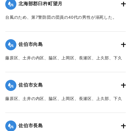
｜固有コード:
00471094
北海部郡臼杵町望月
台風のため、第7警防団の団員の40代の男性が溺死した。
【出典：大分新聞 1941年10月3日朝刊3面】
｜固有コード:
00471095
佐伯市向島
藤原区、土井の内区、脇区、上岡区、長瀬区、上久部、下久
部、蛇崎、池船、向島一帯、女島、長島、中村、常盤通り一
帯、田の浦区、葛港区で1300戸の住宅が倒壊、5戸が倒壊し
た。
佐伯市女島
【出典：大分新聞 1941年10月3日朝刊3面】
藤原区、土井の内区、脇区、上岡区、長瀬区、上久部、下久
｜固有コード:
00471085
部、蛇崎、池船、向島一帯、女島、長島、中村、常盤通り一
帯、田の浦区、葛港区で1300戸の住宅が倒壊、5戸が倒壊し
た。
佐伯市長島
【出典：大分新聞 1941年10月3日朝刊3面】