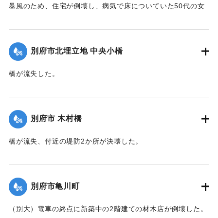
暴風のため、住宅が倒壊し、病気で床についていた50代の女
性が死亡した。
【出典：大分新聞 1941年10月3日夕刊2面】
別府市北埋立地 中央小橋
｜固有コード:
00471075
橋が流失した。
【出典：大分新聞 1941年10月2日朝刊1面】
｜固有コード:
00471067
別府市 木村橋
橋が流失、付近の堤防2か所が決壊した。
【出典：大分新聞 1941年10月3日夕刊2面】
｜固有コード:
00471068
別府市亀川町
（別大）電車の終点に新築中の2階建ての材木店が倒壊した。