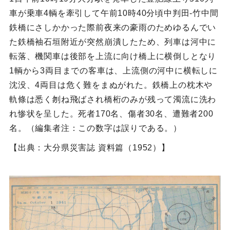
車が乗車4輌を牽引して午前10時40分頃中判田‐竹中間
鉄橋にさしかかった際前夜来の豪雨のためゆるんでい
た鉄橋袖石垣附近が突然崩潰したため、列車は河中に
転落、機関車は後部を上流に向け橋上に横倒しとなり
1輌から3両目までの客車は、上流側の河中に横転しに
沈没、4両目は危く難をまぬがれた。鉄橋上の枕木や
軌條は悉く刎ね飛ばされ橋桁のみが残って濁流に洗わ
れ惨状を呈した。死者170名、傷者30名、遭難者200
名。（編集者注：この数字は誤りである。）
【出典：大分県災害誌 資料篇（1952）】