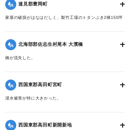
｜固有コード:
004710120
速見郡豊岡町
家屋の破損がはなはだしく、製竹工場のトタンぶき2棟150坪
が全部倒壊して、損害7、800円の見込み。また稲作はほとん
ど倒伏して相当の減収とされている。
【出典：大分新聞 1941年10月4日朝刊3面】
北海部郡佐志生村尾本 大濱橋
｜固有コード:
004710121
橋が流失した。
【出典：大分新聞 1941年10月4日朝刊3面】
｜固有コード:
004710122
西国東郡高田町宮町
浸水被害が特に大きかった。
【出典：大分新聞 1941年10月4日朝刊3面】
｜固有コード:
004710114
西国東郡高田町新開新地