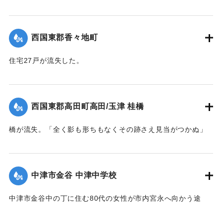
影湖や付近の稲田は一面の泥海となった。
｜固有コード:
004710123
西国東郡香々地町
住宅27戸が流失した。
【出典：大分新聞 1941年10月4日夕刊2面】
｜固有コード:
004710124
西国東郡高田町高田/玉津 桂橋
橋が流失。「全く影も形ちもなくその跡さえ見当がつかぬ」
ほどの様子だった。また隣接の桂小橋も流失した。
【出典：大分新聞 1941年10月4日夕刊2面】
中津市金谷 中津中学校
｜固有コード:
004710125
中津市金谷中の丁に住む80代の女性が市内宮永へ向かう途
中、中学校横の増水した場所で遭難し溺死した。