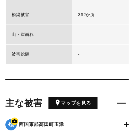
橋梁被害
362か所
山・崖崩れ
-
被害総額
-
主な被害
マップを見る
西国東郡高田町玉津