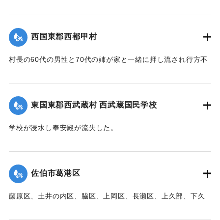
【出典：大分新聞 1941年10月3日朝刊3面】
｜固有コード:
00471097
西国東郡西都甲村
村長の60代の男性と70代の姉が家と一緒に押し流され行方不
明になった。村内では長岩屋集落を中心として住宅24戸が流
失、水田15町歩が泥に埋まった。
【出典：大分新聞 1941年10月4日朝刊3面】
東国東郡西武蔵村 西武蔵国民学校
｜固有コード:
00471098
学校が浸水し奉安殿が流失した。
【出典：大分新聞 1941年10月4日朝刊3面】
｜固有コード:
00471099
佐伯市葛港区
藤原区、土井の内区、脇区、上岡区、長瀬区、上久部、下久
部、蛇崎、池船、向島一帯、女島、長島、中村、常盤通り一