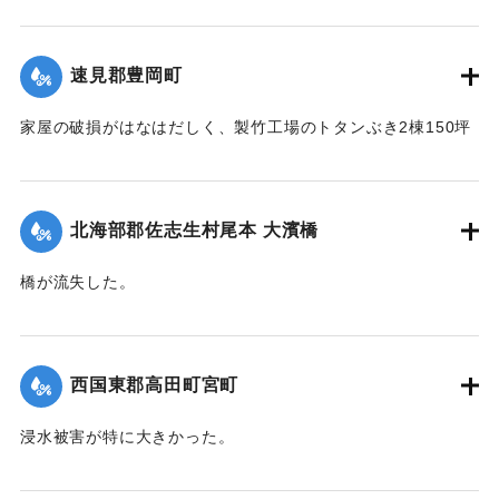
【出典：大分新聞 1941年10月4日朝刊3面】
｜固有コード:
004710120
速見郡豊岡町
家屋の破損がはなはだしく、製竹工場のトタンぶき2棟150坪
が全部倒壊して、損害7、800円の見込み。また稲作はほとん
ど倒伏して相当の減収とされている。
【出典：大分新聞 1941年10月4日朝刊3面】
北海部郡佐志生村尾本 大濱橋
｜固有コード:
004710121
橋が流失した。
【出典：大分新聞 1941年10月4日朝刊3面】
｜固有コード:
004710122
西国東郡高田町宮町
浸水被害が特に大きかった。
【出典：大分新聞 1941年10月4日朝刊3面】