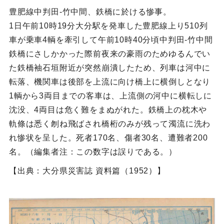
豊肥線中判田‐竹中間、鉄橋に於ける惨事。
1日午前10時19分大分駅を発車した豊肥線上り510列
車が乗車4輌を牽引して午前10時40分頃中判田‐竹中間
鉄橋にさしかかった際前夜来の豪雨のためゆるんでい
た鉄橋袖石垣附近が突然崩潰したため、列車は河中に
転落、機関車は後部を上流に向け橋上に横倒しとなり
1輌から3両目までの客車は、上流側の河中に横転しに
沈没、4両目は危く難をまぬがれた。鉄橋上の枕木や
軌條は悉く刎ね飛ばされ橋桁のみが残って濁流に洗わ
れ惨状を呈した。死者170名、傷者30名、遭難者200
名。（編集者注：この数字は誤りである。）
【出典：大分県災害誌 資料篇（1952）】