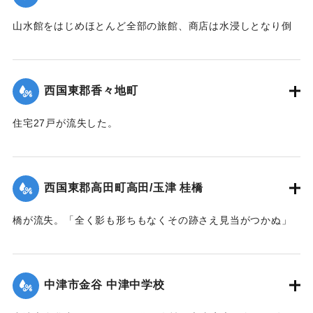
｜固有コード:
004710129
山水館をはじめほとんど全部の旅館、商店は水浸しとなり倒
影湖や付近の稲田は一面の泥海となった。
｜固有コード:
004710123
西国東郡香々地町
住宅27戸が流失した。
【出典：大分新聞 1941年10月4日夕刊2面】
｜固有コード:
004710124
西国東郡高田町高田/玉津 桂橋
橋が流失。「全く影も形ちもなくその跡さえ見当がつかぬ」
ほどの様子だった。また隣接の桂小橋も流失した。
【出典：大分新聞 1941年10月4日夕刊2面】
中津市金谷 中津中学校
｜固有コード:
004710125