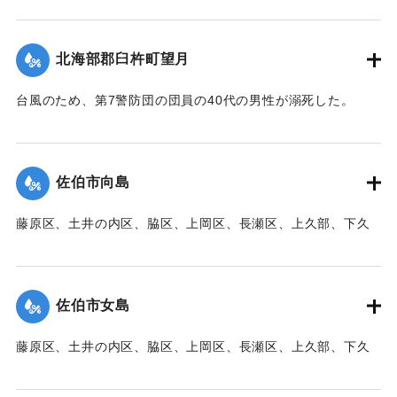
【出典：大分新聞 1941年10月3日朝刊3面】
｜固有コード:
00471094
北海部郡臼杵町望月
台風のため、第7警防団の団員の40代の男性が溺死した。
【出典：大分新聞 1941年10月3日朝刊3面】
｜固有コード:
00471095
佐伯市向島
藤原区、土井の内区、脇区、上岡区、長瀬区、上久部、下久
部、蛇崎、池船、向島一帯、女島、長島、中村、常盤通り一
帯、田の浦区、葛港区で1300戸の住宅が倒壊、5戸が倒壊し
た。
佐伯市女島
【出典：大分新聞 1941年10月3日朝刊3面】
藤原区、土井の内区、脇区、上岡区、長瀬区、上久部、下久
｜固有コード:
00471085
部、蛇崎、池船、向島一帯、女島、長島、中村、常盤通り一
帯、田の浦区、葛港区で1300戸の住宅が倒壊、5戸が倒壊し