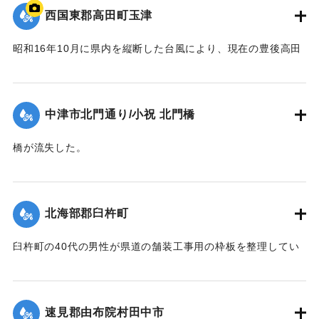
西国東郡高田町玉津
昭和16年10月に県内を縦断した台風により、現在の豊後高田
市では桂川の増水により大きな被害が出た。川沿いにあった
映画館「東天紅」も流失した。ポイントは「東天紅」の跡
地。番組で調査した際に位置を特定。
中津市北門通り/小祝 北門橋
【出典：NHK災害記録マップ】
橋が流失した。
1941/10/1｜固有コード:
004710130
【出典：大分新聞 1941年10月4日夕刊2面】
｜固有コード:
004710128
北海部郡臼杵町
臼杵町の40代の男性が県道の舗装工事用の枠板を整理してい
る最中に、誤って深みにはまり濁流に押し流され死亡した。
【出典：大分新聞 1941年10月4日夕刊2面】
速見郡由布院村田中市