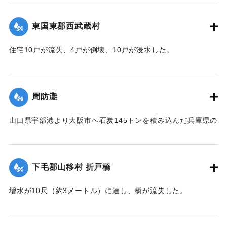
｜固有コード:
004710109
東国東郡西武蔵村
住宅10戸が流失、4戸が倒壊、10戸が浸水した。
【出典：大分新聞 1941年10月4日朝刊3面】
｜固有コード:
004710100
周防灘
山口県宇部港より大阪市へ石炭145トンを積み込んだ兵庫県の
発動機船が姫島沖合の笠戸島の中間にさしかかった際、暴風
雨に遭い沈没。船長以下、乗組員4人は伝馬船で避難していた
ところ伝馬船も転覆。2人は近くに停留していた漁船に救助さ
下毛郡山移村 折戸橋
れたが3人は行方不明になった。
【出典：大分新聞 1941年10月4日朝刊3面】
増水が10尺（約3メートル）に達し、橋が流失した。
【出典：大分新聞 1941年10月4日朝刊3面】
｜固有コード:
004710101