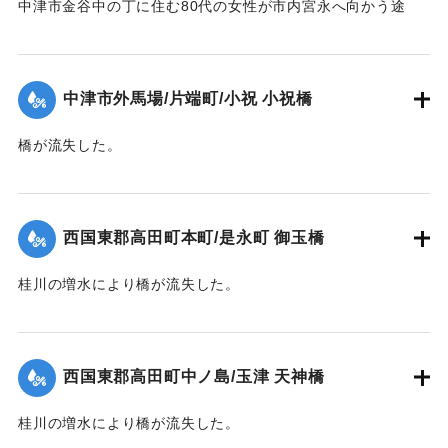
中津市金谷中の丁に住む80代の女性が市内宮永へ向かう途
中、中学校横の増水した場所で遭難し溺死した。
【出典：大分新聞 1941年10月4日夕刊2面】
中津市外馬場/片端町/小祝 小祝橋
｜固有コード:
004710126
橋が流失した。
【出典：大分新聞 1941年10月4日夕刊2面】
｜固有コード:
004710127
西国東郡高田町本町/是永町 御玉橋
桂川の増水により橋が流失した。
【出典：大分新聞 1941年10月4日朝刊3面】
｜固有コード:
004710119
西国東郡高田町中ノ島/玉津 天神橋
桂川の増水により橋が流失した。