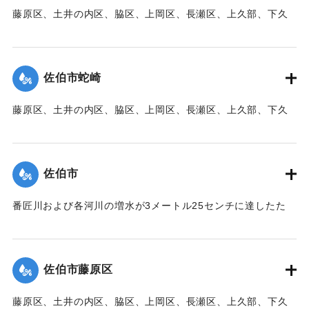
藤原区、土井の内区、脇区、上岡区、長瀬区、上久部、下久
｜固有コード:
00471082
部、蛇崎、池船、向島一帯、女島、長島、中村、常盤通り一
帯、田の浦区、葛港区で1300戸の住宅が倒壊、5戸が倒壊し
た。
佐伯市蛇崎
【出典：大分新聞 1941年10月3日朝刊3面】
藤原区、土井の内区、脇区、上岡区、長瀬区、上久部、下久
｜固有コード:
00471083
部、蛇崎、池船、向島一帯、女島、長島、中村、常盤通り一
帯、田の浦区、葛港区で1300戸の住宅が倒壊、5戸が倒壊し
た。
佐伯市
【出典：大分新聞 1941年10月3日朝刊3面】
番匠川および各河川の増水が3メートル25センチに達したた
｜固有コード:
00471084
め、佐伯市内に濁流が押し寄せた。
【出典：大分新聞 1941年10月3日朝刊3面】
佐伯市藤原区
｜固有コード:
00471076
藤原区、土井の内区、脇区、上岡区、長瀬区、上久部、下久