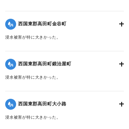
根こそぎ跡形もなくなった。上流に製材所の材木置場があっ
たため出水時に無数の材木が流れ込み突入したたため、路地
裏に至るまで数百本の材木が食い込んでいる。
西国東郡高田町金谷町
【出典：大分新聞 1941年10月4日朝刊3面】
浸水被害が特に大きかった。
｜固有コード:
004710106
【出典：大分新聞 1941年10月4日朝刊3面】
｜固有コード:
004710107
西国東郡高田町鍛治屋町
浸水被害が特に大きかった。
【出典：大分新聞 1941年10月4日朝刊3面】
｜固有コード:
004710108
西国東郡高田町大小路
浸水被害が特に大きかった。
【出典：大分新聞 1941年10月4日朝刊3面】