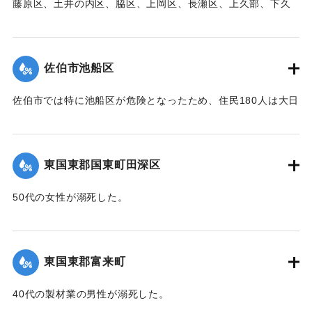
藤原区、土井の内区、脇区、上岡区、長瀬区、上久部、下久
部、蛇崎、池船、向島一帯、女島、長島、中村、常盤通り一
帯、田の浦区、葛港区で1300戸の住宅が倒壊、5戸が倒壊し
た。
佐伯市池船区
【出典：大分新聞 1941年10月3日朝刊3面】
佐伯市では特に池船区が危険となったため、住民180人は大日
｜固有コード:
00471091
寺に避難した。
【出典：大分新聞 1941年10月3日朝刊3面】
東国東郡国東町田深区
｜固有コード:
00471092
50代の女性が溺死した。
【出典：大分新聞 1941年10月3日朝刊3面】
｜固有コード:
00471093
東国東郡富来町
40代の製材業の男性が溺死した。