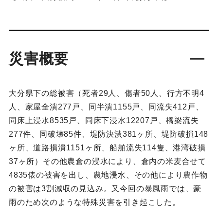
災害概要
大分県下の総被害（死者29人、傷者50人、行方不明4
人、家屋全潰277戸、同半潰1155戸、同流失412戸、
同床上浸水8535戸、同床下浸水12207戸、橋梁流失
277件、同破壊85件、堤防決潰381ヶ所、堤防破損148
ヶ所、道路損潰1151ヶ所、船舶流失114隻、港湾破損
37ヶ所）その他農倉の浸水により、倉内の米麦合せて
4835俵の被害を出し、農地浸水、その他により農作物
の被害は3割減収の見込み。又今回の暴風雨では、豪
雨のため次のような特殊災害を引き起こした。