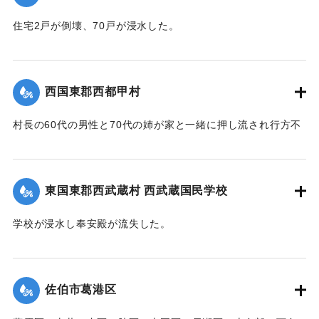
｜固有コード:
00471096
住宅2戸が倒壊、70戸が浸水した。
【出典：大分新聞 1941年10月3日朝刊3面】
｜固有コード:
00471097
西国東郡西都甲村
村長の60代の男性と70代の姉が家と一緒に押し流され行方不
明になった。村内では長岩屋集落を中心として住宅24戸が流
失、水田15町歩が泥に埋まった。
【出典：大分新聞 1941年10月4日朝刊3面】
東国東郡西武蔵村 西武蔵国民学校
｜固有コード:
00471098
学校が浸水し奉安殿が流失した。
【出典：大分新聞 1941年10月4日朝刊3面】
｜固有コード:
00471099
佐伯市葛港区