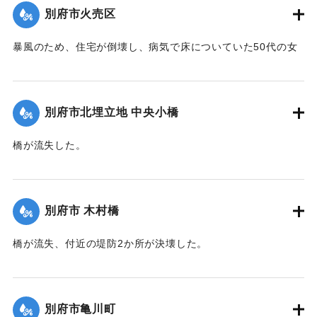
｜固有コード:
00471074
別府市火売区
暴風のため、住宅が倒壊し、病気で床についていた50代の女
性が死亡した。
【出典：大分新聞 1941年10月3日夕刊2面】
別府市北埋立地 中央小橋
｜固有コード:
00471075
橋が流失した。
【出典：大分新聞 1941年10月2日朝刊1面】
｜固有コード:
00471067
別府市 木村橋
橋が流失、付近の堤防2か所が決壊した。
【出典：大分新聞 1941年10月3日夕刊2面】
｜固有コード:
00471068
別府市亀川町