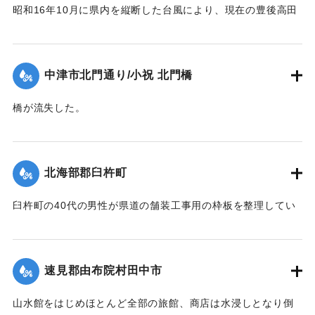
昭和16年10月に県内を縦断した台風により、現在の豊後高田
市では桂川の増水により大きな被害が出た。川沿いにあった
映画館「東天紅」も流失した。ポイントは「東天紅」の跡
地。番組で調査した際に位置を特定。
中津市北門通り/小祝 北門橋
【出典：NHK災害記録マップ】
橋が流失した。
1941/10/1｜固有コード:
004710130
【出典：大分新聞 1941年10月4日夕刊2面】
｜固有コード:
004710128
北海部郡臼杵町
臼杵町の40代の男性が県道の舗装工事用の枠板を整理してい
る最中に、誤って深みにはまり濁流に押し流され死亡した。
【出典：大分新聞 1941年10月4日夕刊2面】
速見郡由布院村田中市
｜固有コード:
004710129
山水館をはじめほとんど全部の旅館、商店は水浸しとなり倒