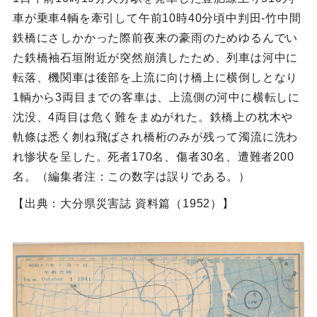
車が乗車4輌を牽引して午前10時40分頃中判田‐竹中間
鉄橋にさしかかった際前夜来の豪雨のためゆるんでい
た鉄橋袖石垣附近が突然崩潰したため、列車は河中に
転落、機関車は後部を上流に向け橋上に横倒しとなり
1輌から3両目までの客車は、上流側の河中に横転しに
沈没、4両目は危く難をまぬがれた。鉄橋上の枕木や
軌條は悉く刎ね飛ばされ橋桁のみが残って濁流に洗わ
れ惨状を呈した。死者170名、傷者30名、遭難者200
名。（編集者注：この数字は誤りである。）
【出典：大分県災害誌 資料篇（1952）】