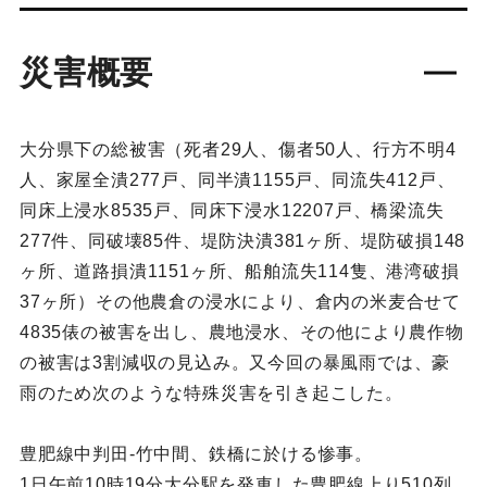
災害概要
大分県下の総被害（死者29人、傷者50人、行方不明4
人、家屋全潰277戸、同半潰1155戸、同流失412戸、
同床上浸水8535戸、同床下浸水12207戸、橋梁流失
277件、同破壊85件、堤防決潰381ヶ所、堤防破損148
ヶ所、道路損潰1151ヶ所、船舶流失114隻、港湾破損
37ヶ所）その他農倉の浸水により、倉内の米麦合せて
4835俵の被害を出し、農地浸水、その他により農作物
の被害は3割減収の見込み。又今回の暴風雨では、豪
雨のため次のような特殊災害を引き起こした。
豊肥線中判田‐竹中間、鉄橋に於ける惨事。
1日午前10時19分大分駅を発車した豊肥線上り510列