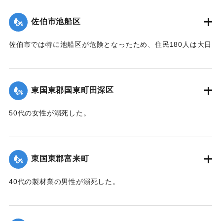
帯、田の浦区、葛港区で1300戸の住宅が倒壊、5戸が倒壊し
た。
佐伯市池船区
【出典：大分新聞 1941年10月3日朝刊3面】
佐伯市では特に池船区が危険となったため、住民180人は大日
｜固有コード:
00471091
寺に避難した。
【出典：大分新聞 1941年10月3日朝刊3面】
東国東郡国東町田深区
｜固有コード:
00471092
50代の女性が溺死した。
【出典：大分新聞 1941年10月3日朝刊3面】
｜固有コード:
00471093
東国東郡富来町
40代の製材業の男性が溺死した。
【出典：大分新聞 1941年10月3日朝刊3面】