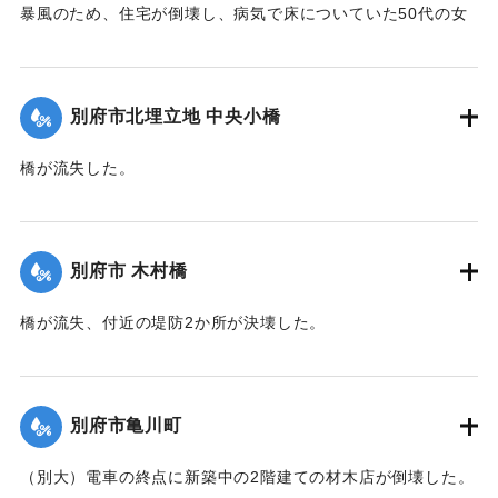
暴風のため、住宅が倒壊し、病気で床についていた50代の女
性が死亡した。
【出典：大分新聞 1941年10月3日夕刊2面】
別府市北埋立地 中央小橋
｜固有コード:
00471075
橋が流失した。
【出典：大分新聞 1941年10月2日朝刊1面】
｜固有コード:
00471067
別府市 木村橋
橋が流失、付近の堤防2か所が決壊した。
【出典：大分新聞 1941年10月3日夕刊2面】
｜固有コード:
00471068
別府市亀川町
（別大）電車の終点に新築中の2階建ての材木店が倒壊した。