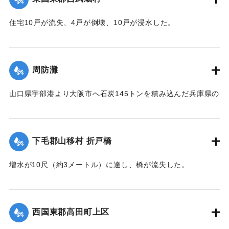
住宅10戸が流失、4戸が倒壊、10戸が浸水した。
【出典：大分新聞 1941年10月4日朝刊3面】
｜固有コード:
004710100
周防灘
山口県宇部港より大阪市へ石炭145トンを積み込んだ兵庫県の
発動機船が姫島沖合の笠戸島の中間にさしかかった際、暴風
雨に遭い沈没。船長以下、乗組員4人は伝馬船で避難していた
ところ伝馬船も転覆。2人は近くに停留していた漁船に救助さ
下毛郡山移村 折戸橋
れたが3人は行方不明になった。
【出典：大分新聞 1941年10月4日朝刊3面】
増水が10尺（約3メートル）に達し、橋が流失した。
【出典：大分新聞 1941年10月4日朝刊3面】
｜固有コード:
004710101
｜固有コード:
004710102
西国東郡高田町上区