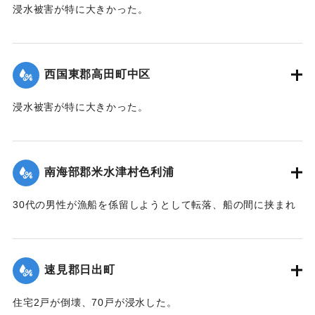
浸水被害が特に大きかった。
【出典：大分新聞 1941年10月4日朝刊3面】
｜固有コード:
004710103
西国東郡高田町中区
浸水被害が特に大きかった。
【出典：大分新聞 1941年10月4日朝刊3面】
｜固有コード:
004710104
南海部郡米水津村色利浦
30代の男性が漁船を係留しようとして転落、船の間に挟まれ
て頭部を負傷し、その後死亡した。
【出典：大分新聞 1941年10月3日朝刊3面】
速見郡日出町
｜固有コード:
00471096
住宅2戸が倒壊、70戸が浸水した。