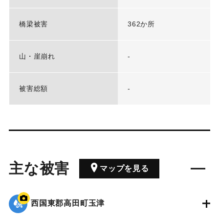
橋梁被害
362か所
山・崖崩れ
-
被害総額
-
主な被害
マップを見る
西国東郡高田町玉津