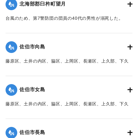
｜固有コード:
00471094
北海部郡臼杵町望月
台風のため、第7警防団の団員の40代の男性が溺死した。
【出典：大分新聞 1941年10月3日朝刊3面】
｜固有コード:
00471095
佐伯市向島
藤原区、土井の内区、脇区、上岡区、長瀬区、上久部、下久
部、蛇崎、池船、向島一帯、女島、長島、中村、常盤通り一
帯、田の浦区、葛港区で1300戸の住宅が倒壊、5戸が倒壊し
た。
佐伯市女島
【出典：大分新聞 1941年10月3日朝刊3面】
藤原区、土井の内区、脇区、上岡区、長瀬区、上久部、下久
｜固有コード:
00471085
部、蛇崎、池船、向島一帯、女島、長島、中村、常盤通り一
帯、田の浦区、葛港区で1300戸の住宅が倒壊、5戸が倒壊し
た。
佐伯市長島
【出典：大分新聞 1941年10月3日朝刊3面】