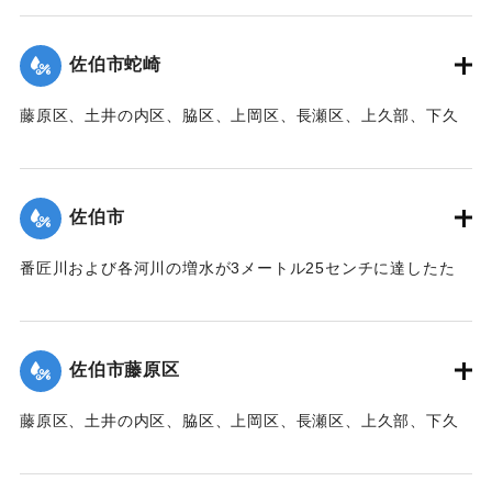
帯、田の浦区、葛港区で1300戸の住宅が倒壊、5戸が倒壊し
た。
佐伯市蛇崎
【出典：大分新聞 1941年10月3日朝刊3面】
藤原区、土井の内区、脇区、上岡区、長瀬区、上久部、下久
｜固有コード:
00471083
部、蛇崎、池船、向島一帯、女島、長島、中村、常盤通り一
帯、田の浦区、葛港区で1300戸の住宅が倒壊、5戸が倒壊し
た。
佐伯市
【出典：大分新聞 1941年10月3日朝刊3面】
番匠川および各河川の増水が3メートル25センチに達したた
｜固有コード:
00471084
め、佐伯市内に濁流が押し寄せた。
【出典：大分新聞 1941年10月3日朝刊3面】
佐伯市藤原区
｜固有コード:
00471076
藤原区、土井の内区、脇区、上岡区、長瀬区、上久部、下久
部、蛇崎、池船、向島一帯、女島、長島、中村、常盤通り一
帯、田の浦区、葛港区で1300戸の住宅が倒壊、5戸が倒壊し