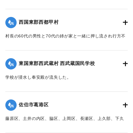
【出典：大分新聞 1941年10月3日朝刊3面】
｜固有コード:
00471097
西国東郡西都甲村
村長の60代の男性と70代の姉が家と一緒に押し流され行方不
明になった。村内では長岩屋集落を中心として住宅24戸が流
失、水田15町歩が泥に埋まった。
【出典：大分新聞 1941年10月4日朝刊3面】
東国東郡西武蔵村 西武蔵国民学校
｜固有コード:
00471098
学校が浸水し奉安殿が流失した。
【出典：大分新聞 1941年10月4日朝刊3面】
｜固有コード:
00471099
佐伯市葛港区
藤原区、土井の内区、脇区、上岡区、長瀬区、上久部、下久
部、蛇崎、池船、向島一帯、女島、長島、中村、常盤通り一