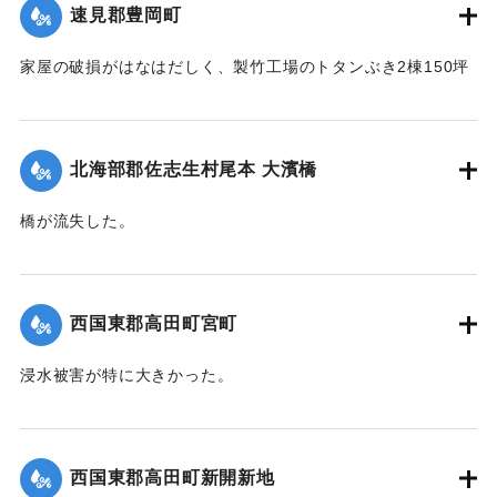
｜固有コード:
004710120
速見郡豊岡町
家屋の破損がはなはだしく、製竹工場のトタンぶき2棟150坪
が全部倒壊して、損害7、800円の見込み。また稲作はほとん
ど倒伏して相当の減収とされている。
【出典：大分新聞 1941年10月4日朝刊3面】
北海部郡佐志生村尾本 大濱橋
｜固有コード:
004710121
橋が流失した。
【出典：大分新聞 1941年10月4日朝刊3面】
｜固有コード:
004710122
西国東郡高田町宮町
浸水被害が特に大きかった。
【出典：大分新聞 1941年10月4日朝刊3面】
｜固有コード:
004710114
西国東郡高田町新開新地