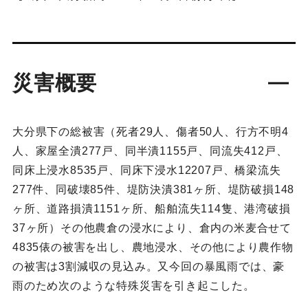
災害概要
大分県下の総被害（死者29人、傷者50人、行方不明4
人、家屋全潰277戸、同半潰1155戸、同流失412戸、
同床上浸水8535戸、同床下浸水12207戸、橋梁流失
277件、同破壊85件、堤防決潰381ヶ所、堤防破損148
ヶ所、道路損潰1151ヶ所、船舶流失114隻、港湾破損
37ヶ所）その他農倉の浸水により、倉内の米麦合せて
4835俵の被害を出し、農地浸水、その他により農作物
の被害は3割減収の見込み。又今回の暴風雨では、豪
雨のため次のような特殊災害を引き起こした。