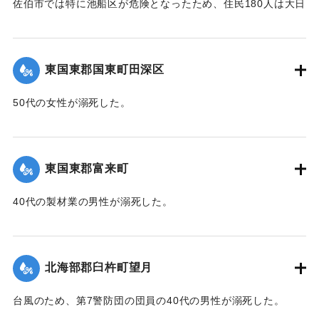
佐伯市では特に池船区が危険となったため、住民180人は大日
｜固有コード:
00471091
寺に避難した。
【出典：大分新聞 1941年10月3日朝刊3面】
東国東郡国東町田深区
｜固有コード:
00471092
50代の女性が溺死した。
【出典：大分新聞 1941年10月3日朝刊3面】
｜固有コード:
00471093
東国東郡富来町
40代の製材業の男性が溺死した。
【出典：大分新聞 1941年10月3日朝刊3面】
｜固有コード:
00471094
北海部郡臼杵町望月
台風のため、第7警防団の団員の40代の男性が溺死した。