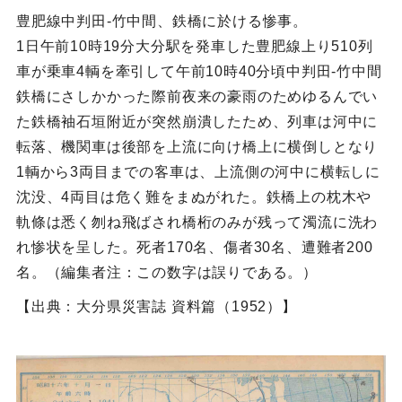
豊肥線中判田‐竹中間、鉄橋に於ける惨事。
1日午前10時19分大分駅を発車した豊肥線上り510列
車が乗車4輌を牽引して午前10時40分頃中判田‐竹中間
鉄橋にさしかかった際前夜来の豪雨のためゆるんでい
た鉄橋袖石垣附近が突然崩潰したため、列車は河中に
転落、機関車は後部を上流に向け橋上に横倒しとなり
1輌から3両目までの客車は、上流側の河中に横転しに
沈没、4両目は危く難をまぬがれた。鉄橋上の枕木や
軌條は悉く刎ね飛ばされ橋桁のみが残って濁流に洗わ
れ惨状を呈した。死者170名、傷者30名、遭難者200
名。（編集者注：この数字は誤りである。）
【出典：大分県災害誌 資料篇（1952）】