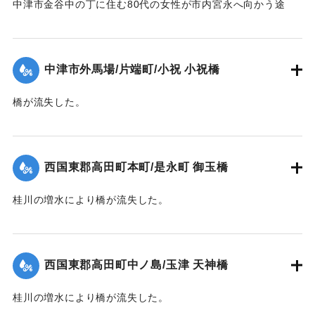
中津市金谷中の丁に住む80代の女性が市内宮永へ向かう途
中、中学校横の増水した場所で遭難し溺死した。
【出典：大分新聞 1941年10月4日夕刊2面】
中津市外馬場/片端町/小祝 小祝橋
｜固有コード:
004710126
橋が流失した。
【出典：大分新聞 1941年10月4日夕刊2面】
｜固有コード:
004710127
西国東郡高田町本町/是永町 御玉橋
桂川の増水により橋が流失した。
【出典：大分新聞 1941年10月4日朝刊3面】
｜固有コード:
004710119
西国東郡高田町中ノ島/玉津 天神橋
桂川の増水により橋が流失した。