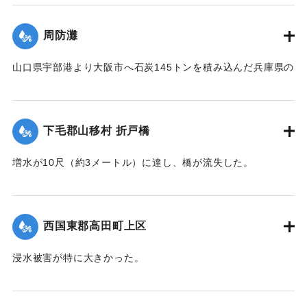
｜固有コード:
004710100
周防灘
山口県宇部港より大阪市へ石炭145トンを積み込んだ兵庫県の
発動機船が姫島沖合の笠戸島の中間にさしかかった際、暴風
雨に遭い沈没。船長以下、乗組員4人は伝馬船で避難していた
ところ伝馬船も転覆。2人は近くに停留していた漁船に救助さ
下毛郡山移村 折戸橋
れたが3人は行方不明になった。
【出典：大分新聞 1941年10月4日朝刊3面】
増水が10尺（約3メートル）に達し、橋が流失した。
【出典：大分新聞 1941年10月4日朝刊3面】
｜固有コード:
004710101
｜固有コード:
004710102
西国東郡高田町上区
浸水被害が特に大きかった。
【出典：大分新聞 1941年10月4日朝刊3面】