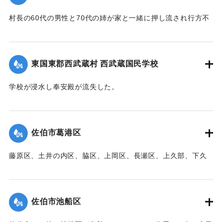
村長の60代の男性と70代の姉が家と一緒に押し流され行方不
明になった。村内では長岩屋集落を中心として住宅24戸が流
失、水田15町歩が泥に埋まった。
【出典：大分新聞 1941年10月4日朝刊3面】
東国東郡西武蔵村 西武蔵国民学校
｜固有コード:
00471098
学校が浸水し奉安殿が流失した。
【出典：大分新聞 1941年10月4日朝刊3面】
｜固有コード:
00471099
佐伯市葛港区
藤原区、土井の内区、脇区、上岡区、長瀬区、上久部、下久
部、蛇崎、池船、向島一帯、女島、長島、中村、常盤通り一
帯、田の浦区、葛港区で1300戸の住宅が倒壊、5戸が倒壊し
た。
佐伯市池船区
【出典：大分新聞 1941年10月3日朝刊3面】