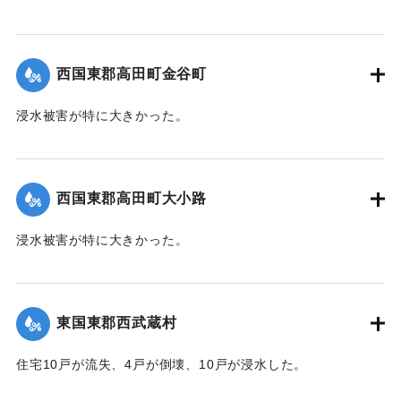
根こそぎ跡形もなくなった。上流に製材所の材木置場があっ
たため出水時に無数の材木が流れ込み突入したたため、路地
裏に至るまで数百本の材木が食い込んでいる。
西国東郡高田町金谷町
【出典：大分新聞 1941年10月4日朝刊3面】
浸水被害が特に大きかった。
｜固有コード:
004710106
【出典：大分新聞 1941年10月4日朝刊3面】
｜固有コード:
004710107
西国東郡高田町大小路
浸水被害が特に大きかった。
【出典：大分新聞 1941年10月4日朝刊3面】
｜固有コード:
004710109
東国東郡西武蔵村
住宅10戸が流失、4戸が倒壊、10戸が浸水した。
【出典：大分新聞 1941年10月4日朝刊3面】