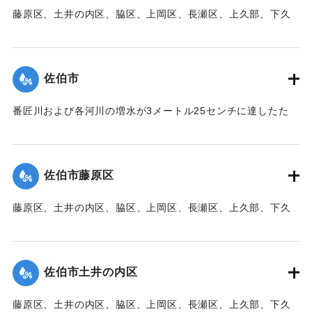
藤原区、土井の内区、脇区、上岡区、長瀬区、上久部、下久
｜固有コード:
00471083
部、蛇崎、池船、向島一帯、女島、長島、中村、常盤通り一
帯、田の浦区、葛港区で1300戸の住宅が倒壊、5戸が倒壊し
た。
佐伯市
【出典：大分新聞 1941年10月3日朝刊3面】
番匠川および各河川の増水が3メートル25センチに達したた
｜固有コード:
00471084
め、佐伯市内に濁流が押し寄せた。
【出典：大分新聞 1941年10月3日朝刊3面】
佐伯市藤原区
｜固有コード:
00471076
藤原区、土井の内区、脇区、上岡区、長瀬区、上久部、下久
部、蛇崎、池船、向島一帯、女島、長島、中村、常盤通り一
帯、田の浦区、葛港区で1300戸の住宅が倒壊、5戸が倒壊し
た。
佐伯市土井の内区
【出典：大分新聞 1941年10月3日朝刊3面】
藤原区、土井の内区、脇区、上岡区、長瀬区、上久部、下久