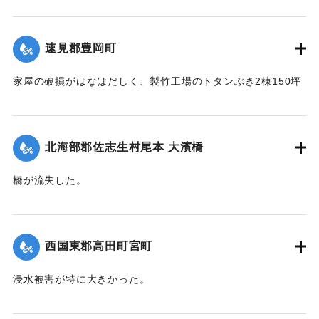
【出典：大分新聞 1941年10月4日朝刊3面】
｜固有コード:
004710120
速見郡豊岡町
家屋の破損がはなはだしく、製竹工場のトタンぶき2棟150坪
が全部倒壊して、損害7、800円の見込み。また稲作はほとん
ど倒伏して相当の減収とされている。
【出典：大分新聞 1941年10月4日朝刊3面】
北海部郡佐志生村尾本 大濱橋
｜固有コード:
004710121
橋が流失した。
【出典：大分新聞 1941年10月4日朝刊3面】
｜固有コード:
004710122
西国東郡高田町宮町
浸水被害が特に大きかった。
【出典：大分新聞 1941年10月4日朝刊3面】