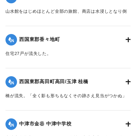
｜固有コード:
004710129
山水館をはじめほとんど全部の旅館、商店は水浸しとなり倒
影湖や付近の稲田は一面の泥海となった。
｜固有コード:
004710123
西国東郡香々地町
住宅27戸が流失した。
【出典：大分新聞 1941年10月4日夕刊2面】
｜固有コード:
004710124
西国東郡高田町高田/玉津 桂橋
橋が流失。「全く影も形ちもなくその跡さえ見当がつかぬ」
ほどの様子だった。また隣接の桂小橋も流失した。
【出典：大分新聞 1941年10月4日夕刊2面】
中津市金谷 中津中学校
｜固有コード:
004710125