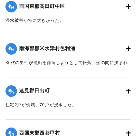
｜固有コード:
004710103
西国東郡高田町中区
浸水被害が特に大きかった。
【出典：大分新聞 1941年10月4日朝刊3面】
｜固有コード:
004710104
南海部郡米水津村色利浦
30代の男性が漁船を係留しようとして転落、船の間に挟まれ
て頭部を負傷し、その後死亡した。
【出典：大分新聞 1941年10月3日朝刊3面】
速見郡日出町
｜固有コード:
00471096
住宅2戸が倒壊、70戸が浸水した。
【出典：大分新聞 1941年10月3日朝刊3面】
｜固有コード:
00471097
西国東郡西都甲村