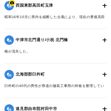
西国東郡高田町玉津
昭和16年10月に県内を縦断した台風により、現在の豊後高田
市では桂川の増水により大きな被害が出た。川沿いにあった
映画館「東天紅」も流失した。ポイントは「東天紅」の跡
地。番組で調査した際に位置を特定。
中津市北門通り/小祝 北門橋
【出典：NHK災害記録マップ】
橋が流失した。
1941/10/1｜固有コード:
004710130
【出典：大分新聞 1941年10月4日夕刊2面】
｜固有コード:
004710128
北海部郡臼杵町
臼杵町の40代の男性が県道の舗装工事用の枠板を整理してい
る最中に、誤って深みにはまり濁流に押し流され死亡した。
【出典：大分新聞 1941年10月4日夕刊2面】
速見郡由布院村田中市