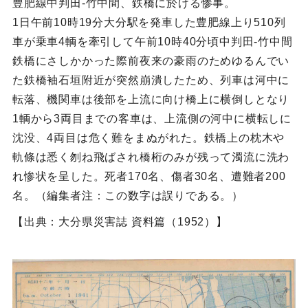
豊肥線中判田‐竹中間、鉄橋に於ける惨事。
1日午前10時19分大分駅を発車した豊肥線上り510列
車が乗車4輌を牽引して午前10時40分頃中判田‐竹中間
鉄橋にさしかかった際前夜来の豪雨のためゆるんでい
た鉄橋袖石垣附近が突然崩潰したため、列車は河中に
転落、機関車は後部を上流に向け橋上に横倒しとなり
1輌から3両目までの客車は、上流側の河中に横転しに
沈没、4両目は危く難をまぬがれた。鉄橋上の枕木や
軌條は悉く刎ね飛ばされ橋桁のみが残って濁流に洗わ
れ惨状を呈した。死者170名、傷者30名、遭難者200
名。（編集者注：この数字は誤りである。）
【出典：大分県災害誌 資料篇（1952）】