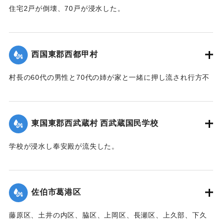
住宅2戸が倒壊、70戸が浸水した。
【出典：大分新聞 1941年10月3日朝刊3面】
｜固有コード:
00471097
西国東郡西都甲村
村長の60代の男性と70代の姉が家と一緒に押し流され行方不
明になった。村内では長岩屋集落を中心として住宅24戸が流
失、水田15町歩が泥に埋まった。
【出典：大分新聞 1941年10月4日朝刊3面】
東国東郡西武蔵村 西武蔵国民学校
｜固有コード:
00471098
学校が浸水し奉安殿が流失した。
【出典：大分新聞 1941年10月4日朝刊3面】
｜固有コード:
00471099
佐伯市葛港区
藤原区、土井の内区、脇区、上岡区、長瀬区、上久部、下久