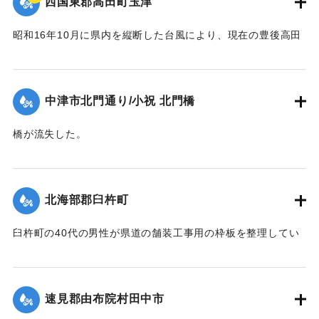
西国東郡高田町玉津
昭和16年10月に県内を縦断した台風により、現在の豊後高田
市では桂川の増水により大きな被害が出た。川沿いにあった
映画館「東天紅」も流失した。ポイントは「東天紅」の跡
地。番組で調査した際に位置を特定。
中津市北門通り/小祝 北門橋
【出典：NHK災害記録マップ】
橋が流失した。
1941/10/1｜固有コード:
004710130
【出典：大分新聞 1941年10月4日夕刊2面】
｜固有コード:
004710128
北海部郡臼杵町
臼杵町の40代の男性が県道の舗装工事用の枠板を整理してい
る最中に、誤って深みにはまり濁流に押し流され死亡した。
【出典：大分新聞 1941年10月4日夕刊2面】
速見郡由布院村田中市
｜固有コード:
004710129