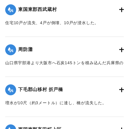
｜固有コード:
004710109
東国東郡西武蔵村
住宅10戸が流失、4戸が倒壊、10戸が浸水した。
【出典：大分新聞 1941年10月4日朝刊3面】
｜固有コード:
004710100
周防灘
山口県宇部港より大阪市へ石炭145トンを積み込んだ兵庫県の
発動機船が姫島沖合の笠戸島の中間にさしかかった際、暴風
雨に遭い沈没。船長以下、乗組員4人は伝馬船で避難していた
ところ伝馬船も転覆。2人は近くに停留していた漁船に救助さ
下毛郡山移村 折戸橋
れたが3人は行方不明になった。
【出典：大分新聞 1941年10月4日朝刊3面】
増水が10尺（約3メートル）に達し、橋が流失した。
【出典：大分新聞 1941年10月4日朝刊3面】
｜固有コード:
004710101
｜固有コード:
004710102