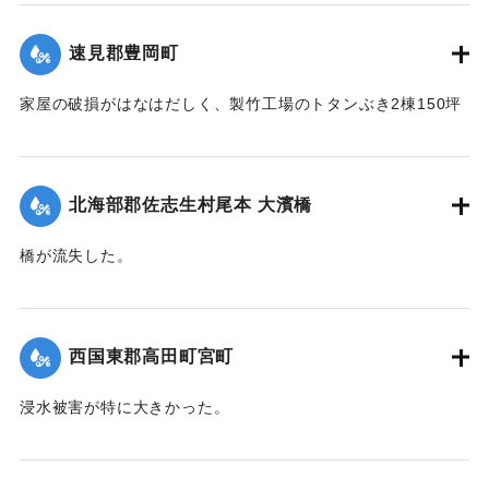
｜固有コード:
004710120
速見郡豊岡町
家屋の破損がはなはだしく、製竹工場のトタンぶき2棟150坪
が全部倒壊して、損害7、800円の見込み。また稲作はほとん
ど倒伏して相当の減収とされている。
【出典：大分新聞 1941年10月4日朝刊3面】
北海部郡佐志生村尾本 大濱橋
｜固有コード:
004710121
橋が流失した。
【出典：大分新聞 1941年10月4日朝刊3面】
｜固有コード:
004710122
西国東郡高田町宮町
浸水被害が特に大きかった。
【出典：大分新聞 1941年10月4日朝刊3面】