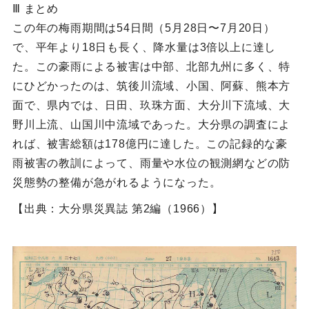
Ⅲ まとめ
この年の梅雨期間は54日間（5月28日〜7月20日）
で、平年より18日も長く、降水量は3倍以上に達し
た。この豪雨による被害は中部、北部九州に多く、特
にひどかったのは、筑後川流域、小国、阿蘇、熊本方
面で、県内では、日田、玖珠方面、大分川下流域、大
野川上流、山国川中流域であった。大分県の調査によ
れば、被害総額は178億円に達した。この記録的な豪
雨被害の教訓によって、雨量や水位の観測網などの防
災態勢の整備が急がれるようになった。
【出典：大分県災異誌 第2編（1966）】