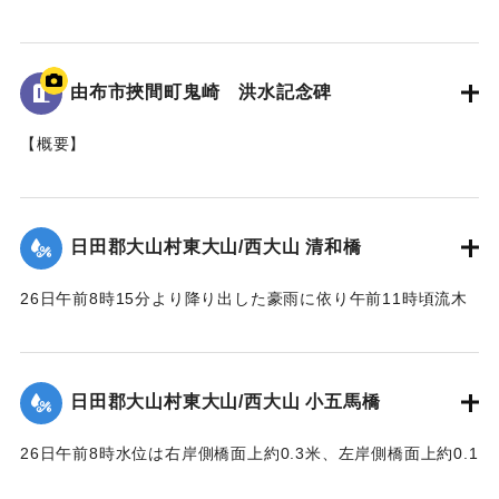
標である。
地面から95cmの位置に水位が示されており、
「T.P115.99m」と記されている。
由布市挾間町鬼崎 洪水記念碑
｜固有コード:
005430100
【概要】
山王二十一社（日吉神社）の正門を入り、右手側に建立され
た石碑。
これは、昭和28年6月梅雨前線（西日本大水害）に伴う洪水被
日田郡大山村東大山/西大山 清和橋
害を伝える石碑である。
26日午前8時15分より降り出した豪雨に依り午前11時頃流木
【碑文の要約】
多量となり水位は橋面上1.6米に達して右岸側より流失し始
昭和28年6月26日に、前日から降り続いた雨がさらに強まり
め、瞬時にして全橋体橋脚及び右岸橋台の上端より2.3米の所
豪雨となった。午後1時にこれまでにない増水をもたらしたこ
で破壊流失せしめた。橋脚は2基共約15米下流に頂部を川下に
とで、約6ha（東京ドーム約1.28個分）の田畑が埋没、また
日田郡大山村東大山/西大山 小五馬橋
向け、半分砂に埋れており、床版は所々主鉄筋を露出する程
家屋など複数戸が流出、集落の全世帯が床上浸水する被害が
度で約100米下流に二つに折れて半分砂の中に突込んでいた。
発生した。
26日午前8時水位は右岸側橋面上約0.3米、左岸側橋面上約0.1
尚右岸橋台は河の中に約14米程度突出して築造されており、
この碑を建てて記念とする。
米を越え、流木は中央部橋脚に約100石堆積した。そのため左
又両橋脚共基部は岩盤へ埋め込みしてなく途中の転石にのっ