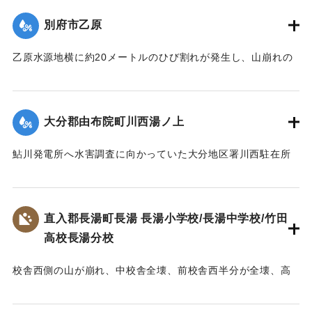
【出典：大分合同新聞 1953年6月29日夕刊1面】
さらに増水のおそれがあるために市当局は強制立ち退き命令
別府市乙原
を出した。地元消防団は漁船2隻で住民の救助にあたり、午前
｜固有コード:
00543078
3時過ぎには全員を付近の人家や旅館などに避難させた。
乙原水源地横に約20メートルのひび割れが発生し、山崩れの
【出典：大分合同新聞 1953年6月29日夕刊2面】
おそれが出たために、付近の住民11世帯が避難を行った。亀
裂は30日にかけさらにひどくなり、10戸の家が傾き危険な状
｜固有コード:
00543079
態となった。
大分郡由布院町川西湯ノ上
【出典：大分合同新聞 1953年6月29日夕刊2面】
鮎川発電所へ水害調査に向かっていた大分地区署川西駐在所
｜固有コード:
00543080
の巡査が行方不明になった。巡査は湯ノ上地区の民家に立ち
寄ったあと連絡が取れなくなった。
【出典：大分合同新聞 1953年6月28日夕刊2面】
直入郡長湯町長湯 長湯小学校/長湯中学校/竹田
高校長湯分校
｜固有コード:
00543081
校舎西側の山が崩れ、中校舎全壊、前校舎西半分が全壊、高
校校舎が全壊するなどの被害を受ける。当時、小学校、中学
校、高校の分校が同じ敷地に建っており、小学校は150坪が全