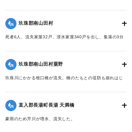
山川から流れてくる木材や家屋などがひっかかり三隈川をせ
き止めたため、行き場を失った川の水が市街地に流れ込む原
因となった（三隈大橋自体は流失しなかった）。
玖珠郡南山田村
【出典：大分合同新聞 1953年6月29日朝刊3面】
死者6人、流失家屋32戸、浸水家屋340戸を出し、集落の3分
｜固有コード:
00543067
の1が水浸しになり、玖珠郡のうちもっとも被害が大きかっ
た。
【出典：大分合同新聞 1953年6月29日朝刊3面】
玖珠郡南山田村粟野
｜固有コード:
00543068
玖珠川にかかる牧口橋が流失。橋のたもとの堤防も崩れはじ
めた。近くに住む一家7人は家の周囲が一面濁流となったた
め、稲干しいかだに乗り、約1キロ下の田んぼの小高い丘に避
難。そこにかけつけた集落の人がロープをいかだに結びつけ
直入郡長湯町長湯 天満橋
引き上げようとしたが、残り3メートルというところでロープ
が外れ、本流に流されてしまった。途中で2人がいかだから転
豪雨のため芹川が増水、流失した。
落、その後玖珠町の協心橋の橋脚にいかだは激突。全員バラ
【出典：大分合同新聞 1953年6月28日朝刊3面】
バラになり流れに飲まれてしまった。1人は自力で逃げ出した