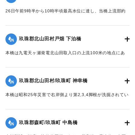
1957）】
26日午前9時半から10時半頃最高水位に達し、当橋上流部約
｜固有コード:
00543094
100米附近より河状が右折湾曲しているため左岸国道（久留米
別府線）は水位が路上1.8米に達し、本橋の高欄を越流、多量
の流木を流下した。そのため左岸より第2連目の高欄約11米を
玖珠郡北山田村戸畑 下泊橋
損傷、又左岸側より第1橋脚は洗掘により28日突如として沈下
し約30度傾斜したため第2連のスパン14.10米中、約10米に亘
本橋は九電天ヶ瀬発電北山田取入口の上流100米の地点にあ
って亀裂を生じた。
り、今回の洪水でその取入口が破壊され、その上流に堆積し
【出典：昭和28年西日本水害調査報告書（土木学会西部支部,
ていた土砂が漸次洗掘されたため、本橋脚は2米余りの洗掘を
1957）】
受け、水勢の増大に伴い26日午前10時左岸側から橋脚4基が
玖珠郡北山田村/玖珠町 神幸橋
倒れた。午前11時の最高水位時にコンクリート橋脚及び橋体
｜固有コード:
00543086
の大半流失、残ったのは右岸側の2経間のみであった。
本橋は昭和25年災害で右岸側より第2,3,4脚根が洗掘されてい
【出典：昭和28年西日本水害調査報告書（土木学会西部支部,
た。当所は河状が右曲りの屈曲部で左岸側が水衝部であり、
1957）】
水位が橋面を越え流木が多量に流下して26日午前10時20分左
岸より3経間流失、他は約40分後水位の最高時に流失、右岸よ
玖珠郡森町/玖珠町 中島橋
｜固有コード:
00543087
り第2,3,4橋脚もその時倒れ去った。他の橋脚5基及び両橋台
は無事であったが、左橋台後方13.0米、右橋台後方20米の道