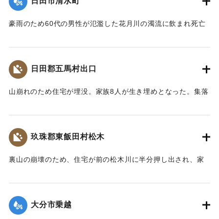
日田市清水町
町役場一帯は濁流が護岸を越して、2尺ほど浸水した。
【出典：大分合同新聞 1953年6月29日夕刊1面】
豪雨のため60代の男性が氾濫した花月川の濁流に飲まれ死亡
した。遺体は28日午前7時頃、下流の光岡小学校の裏手で発見
｜固有コード:
00543077
された。
【出典：大分合同新聞 1953年6月29日朝刊3面】
日田郡五馬村出口
｜固有コード:
00543070
山崩れのため住宅が埋没。家族8人が生き埋めとなった。集落
の人たちの救助作業で4人は助け出されたが、60代の女性、
10代の女性、4歳の女の子、2歳の男の子が28日遺体となって
発見された。
玖珠郡東飯田村松木
【出典：大分合同新聞 1953年6月29日朝刊3面】
裏山の崩壊のため、住宅が前の松木川に半分押し出され、家
｜固有コード:
00543071
の中で家財整理中だった40代の男性と30代の女性2人の夫婦
が下敷きとなった。近所の人や消防団が終日捜索活動を行っ
たが、発見されず、川に流されたものだとみられている。29
大分市乗越
日午後5時頃に現場から500メートル下流で男性の切断された