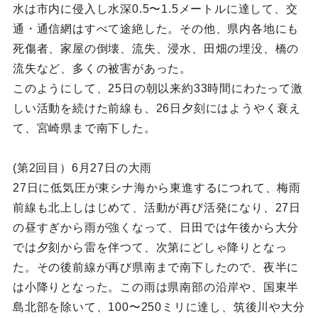
水は市内に侵入し水深0.5〜1.5メートルに達して、交
通・通信網はすべて途絶した。その他、県内各地にも
死傷者、家屋の倒壊、流失、浸水、田畑の埋没、橋の
流失など、多くの被害があった。
このようにして、25日の朝以来約33時間にわたって激
しい活動を続けた前線も、26日夕刻にはようやく衰え
て、宮崎県まで南下した。
(第2回目）6月27日の大雨
27日に低気圧が東シナ海から東進するにつれて、梅雨
前線も北上しはじめて、活動が再び活発になり、27日
の昼すぎから雨が強くなって、日田では午後から大分
では夕刻から雷を伴つて、次第にどしゃ降りとなっ
た。その後前線が再び県南まで南下したので、夜半に
は小降りとなった。この雨は県南部の沿岸や、国東半
島北部を除いて、100〜250ミリに達し、筑後川や大分