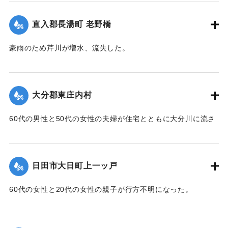
が、1人は遺体で発見。残り5人は行方不明のままになってい
｜固有コード:
00543061
る。
直入郡長湯町 老野橋
【出典：大分合同新聞 1953年6月29日朝刊3面】
豪雨のため芹川が増水、流失した。
｜固有コード:
00543069
【出典：大分合同新聞 1953年6月28日朝刊3面】
｜固有コード:
00543062
大分郡東庄内村
60代の男性と50代の女性の夫婦が住宅とともに大分川に流さ
れ行方不明となっていたが、27日正午ごろ下流の稙田村田原
で2人とも遺体となって流れているのを発見された。
【出典：大分合同新聞 1953年6月28日朝刊3面】
日田市大日町上一ッ戸
｜固有コード:
00543063
60代の女性と20代の女性の親子が行方不明になった。
【出典：大分合同新聞 1953年6月28日夕刊2面】