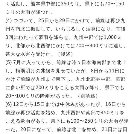
く活動し、熊本県中部に350ミリ、県下にも70〜150
ミリの大雨が降つた。
(4) つづいて、25日から29日にかけて、前線は再び九
州を南北に振動して、いちじるしく活発になり、前後
3回にわたって豪雨を降らせ、九州中部では1,000ミ
リ、北部から北西部にかけては700〜800ミリに達し、
甚大な水害を受けた。（後述）
(5) 7月に入ってから、前線は時々日本海南部まで北上
し、梅雨明けの兆候を見せていたが、8日から11日に
かけて前線が九州まで南下し、九州北部や中部、西部
に多い所では200ミリをこえる大雨が降り、県下でも
20〜100ミリの降雨があった。（別項述）
(6) 12日から15日までは中休みがあったが、16日から
前線が再ぴ活動を始め、九州西部や南部で450ミリを
こえる豪雨があり、県下にも100〜250ミリの大雨が降
った。20日になって、前線は北上を始め、21日には日