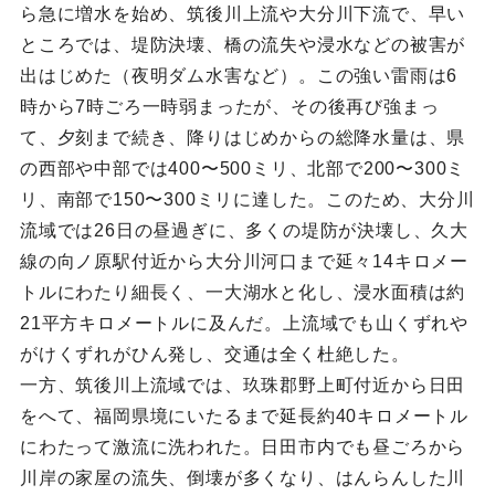
ら急に増水を始め、筑後川上流や大分川下流で、早い
ところでは、堤防決壊、橋の流失や浸水などの被害が
出はじめた（夜明ダム水害など）。この強い雷雨は6
時から7時ごろ一時弱まったが、その後再び強まっ
て、夕刻まで続き、降りはじめからの総降水量は、県
の西部や中部では400〜500ミリ、北部で200〜300ミ
リ、南部で150〜300ミリに達した。このため、大分川
流域では26日の昼過ぎに、多くの堤防が決壊し、久大
線の向ノ原駅付近から大分川河口まで延々14キロメー
トルにわたり細長く、一大湖水と化し、浸水面積は約
21平方キロメートルに及んだ。上流域でも山くずれや
がけくずれがひん発し、交通は全く杜絶した。
一方、筑後川上流域では、玖珠郡野上町付近から日田
をへて、福岡県境にいたるまで延長約40キロメートル
にわたって激流に洗われた。日田市内でも昼ごろから
川岸の家屋の流失、倒壊が多くなり、はんらんした川