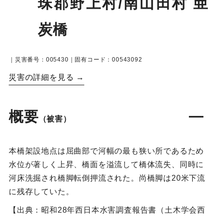
珠郡野上村/南山田村 亜
炭橋
｜災害番号：005430｜固有コード：00543092
災害の詳細を見る →
概要
（被害）
本橋架設地点は屈曲部で河幅の最も狭い所であるため
水位が著しく上昇、橋面を溢流して橋体流失、同時に
河床洗掘され橋脚転倒押流された。尚橋脚は20米下流
に残存していた。
【出典：昭和28年西日本水害調査報告書（土木学会西