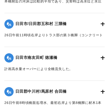
本橋附近の河床は比較的平坦であり、災害時は高水位と水圧
路及田畑は流失した。
に抗しきれず左岸側5スパンが先ず流失、次いで右岸側4スパ
【出典：昭和28年西日本水害調査報告書（土木学会西部支部,
ン、その後残りの中央部も流木のため流失、両兄弟を残し全
1957）】
スパンあとかたもなく流された。
日田市/日田郡五和村 三隈橋
【出典：昭和28年西日本水害調査報告書（土木学会西部支部,
｜固有コード:
00543088
1957）】
26日午前11時頃右岸よりトラス部の第３橋脚（コンクリート
脚）と基礎との界より折損し両側2スパン流失、午後1時頃橋
｜固有コード:
00543089
面上0.2米溢流して全橋流失した。通水断面の不足と、脚と基
礎との連結部に弱点を有していたためと思われる。又右岸橋
日田市南友田町 徳瀬橋
台は堤内地に溢水したため裏込が抜かれ崩潰した。
【出典：昭和28年西日本水害調査報告書（土木学会西部支部,
計画高水量オーバーにより全橋流失した。
1957）】
【出典：昭和28年西日本水害調査報告書（土木学会西部支部,
1957）】
｜固有コード:
00543082
日田郡中川村/馬原村 合田橋
｜固有コード:
00543083
26日午前8時頃橋面迄増水、最初右岸より第8橋脚に材木1本
激突し8連目と9連目が橋脚と共に流失、その後は橋脚基礎が