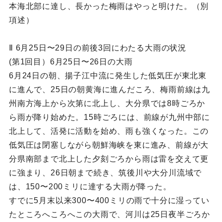
本海北部に達し、長かった梅雨はやっと明けた。（別
項述）
Ⅱ 6月25日〜29日の前後3回にわたる大雨の状況
(第1回目）6月25日〜26日の大雨
6月24日の朝、揚子江中流に発生した低気圧が東北東
に進んで、25日の朝黄海に進んだころ、梅雨前線は九
州南方海上から次第に北上し、大分県では8時ごろか
ら雨が降り始めた。15時ごろには、前線が九州中部に
北上して、活発に活動を始め、雨も強くなった。この
低気圧は閉塞しながら朝鮮海峡を東に進み、前線が大
分県南部まで北上した夕刻ごろから雨は雷を交えて更
に強まり、26日朝まで続き、筑後川や大分川流域で
は、150〜200ミリに達する大雨が降った。
すでに5月末以来300〜400ミリの雨で十分に湿ってい
たところへころへこの大雨で、河川は25日夜半ごろか