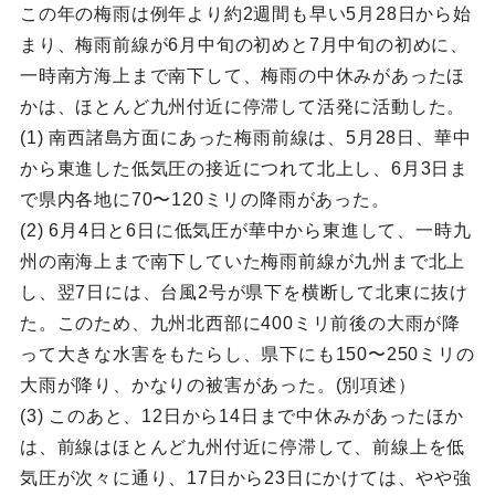
この年の梅雨は例年より約2週間も早い5月28日から始
まり、梅雨前線が6月中旬の初めと7月中旬の初めに、
一時南方海上まで南下して、梅雨の中休みがあったほ
かは、ほとんど九州付近に停滞して活発に活動した。
(1) 南西諸島方面にあった梅雨前線は、5月28日、華中
から東進した低気圧の接近につれて北上し、6月3日ま
で県内各地に70〜120ミリの降雨があった。
(2) 6月4日と6日に低気圧が華中から東進して、一時九
州の南海上まで南下していた梅雨前線が九州まで北上
し、翌7日には、台風2号が県下を横断して北東に抜け
た。このため、九州北西部に400ミリ前後の大雨が降
って大きな水害をもたらし、県下にも150〜250ミリの
大雨が降り、かなりの被害があった。(別項述）
(3) このあと、12日から14日まで中休みがあったほか
は、前線はほとんど九州付近に停滞して、前線上を低
気圧が次々に通り、17日から23日にかけては、やや強