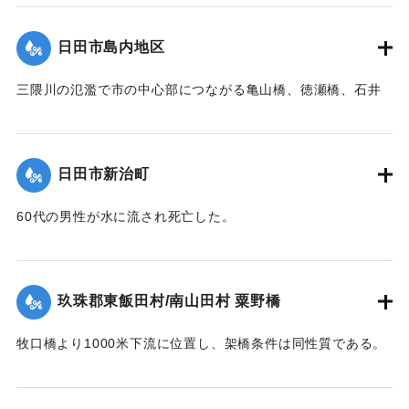
岸より第4と第5橋脚間の高欄及び橋体が川下に向かってへの
ている状態であった。
【石碑の碑文】
字形をなして決潰、次いで右岸残存部、最後に左岸残存部と
日田市島内地区
【出典：昭和28年西日本水害調査報告書（土木学会西部支部,
洪水記念碑
順次に橋体は全部流失した。その後約30分～1時間を経て渦流
1957）】
昭和二十八年六月二十六日
による洗掘と流木の激突により第5橋脚、次いで第7橋脚、最
三隈川の氾濫で市の中心部につながる亀山橋、徳瀬橋、石井
前日ヨリノ雨朝来ヨリ豪雨
後に第3橋脚が流失した。
鉄橋（三隈橋）が流失、陸の孤島となった。80町歩の耕地の
｜固有コード:
00543095
トナリ午后一時未曾有ノ大
【出典：昭和28年西日本水害調査報告書（土木学会西部支部,
うち60町歩の田畑が石ころと砂に埋まり、住宅は片っ端から
増水ニテ田畑約六丁居宅一
1957）】
流され、倒壊したため、住民は日隈小学校や神社などで避難
棟其他四棟流出埋没部落全
日田市新治町
生活を送った。
戸床上浸水セリ
｜固有コード:
00543096
依テ碑ヲ建テ記念トス
【出典：日田水害誌（池田範六,1955）】
60代の男性が水に流され死亡した。
【出典：日田水害誌（池田範六,1955）】
｜固有コード:
00543097
※碑文の画像・翻刻は「デジタル拓本」による。
｜固有コード:
00543098
玖珠郡東飯田村/南山田村 粟野橋
【学生CERDの感想】
牧口橋より1000米下流に位置し、架橋条件は同性質である。
後世に受け継がれるべき石碑が、現在では目につかない場所
右岸が低水部であるが左岸側の高水部が水衝部となったため
に建っていることに驚いた。
に漸次洗掘され、又上流牧口橋橋材が激突して右岸側4経間を
【出典：碑文】