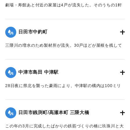
片足が見つかった。
劇場・寿館あと付近の家屋は4戸が流失した。そのうちの1軒
【出典：大分合同新聞 1953年6月29日朝刊3面】
は別府湾の対岸、国東町の国東海岸に漂着した。
【出典：大分合同新聞 1953年6月29日朝刊3面】
｜固有コード:
00543072
日田市中釣町
｜固有コード:
00543073
三隈川の増水のため製材所が流失。30戸ほどが屋根を残して
浸水した。
【出典：大分合同新聞 1953年6月28日夕刊2面】
中津市島田 中津駅
｜固有コード:
00543065
28日夜に県北を襲った豪雨により、中津駅の構内は100ミリ
浸水。日豊線は不通になった。
【出典：大分合同新聞 1953年6月29日朝刊1面】
日田市銭渕町/高瀬本町 三隈大橋
｜固有コード:
00543066
この年の3月に完成したばかりの鉄筋づくりの橋に玖珠川と大