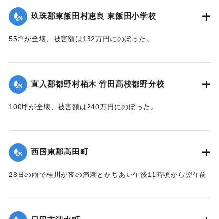
壊、70坪が半壊、校庭120坪が流失し、被害額は670万円。中
玖珠郡東飯田村恵良 東飯田小学校
学校は100坪が全壊、校庭70坪が流失し、被害額は393万円。
高校は180坪が全壊、被害額は432万円にのぼった。
55坪が全壊、被害額は132万円にのぼった。
【出典：大分合同新聞 1953年6月29日夕刊1面,直入町誌（直
【出典：大分合同新聞 1953年6月29日夕刊1面】
入町誌刊行会編集委員会 編,1984）】
｜固有コード:
00543075
直入郡都野村栢木 竹田高校都野分校
｜固有コード:
00543074
100坪が全壊、被害額は240万円にのぼった。
【出典：大分合同新聞 1953年6月29日夕刊1面】
｜固有コード:
00543076
西国東郡高田町
28日の雨で桂川が夜の満潮とかちあい午後11時頃から翌午前
1時頃まで最高2メートルの増水を記録。御玉橋の下流左岸
（65メートル）、上流（35メートル）、桂橋の下流左岸（8
メートル）がそれぞれ決壊して、右岸の玉津側の御玉橋から