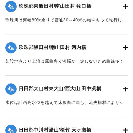
残し他は全部流失した。その後左岸堤防に流木が激突破堤し
玖珠郡東飯田村/南山田村 牧口橋
堤内を本流の如く流れたため洗掘された部分に再び土砂が堆
1953/6/26｜固有コード:
00543099
積した。尚右岸側残存部は最右の脚が少し傾斜したのみで他
玖珠川は河幅80米余りで普通30～40米の幅をもって蛇行し、
は無事であった。
洪水の時は流量によって水際曲線が変化し水衝部も従って異
【出典：昭和28年西日本水害調査報告書（土木学会西部支部,
なってくる。それで過年のデーラ、ルース、キジア等比較的
1957）】
大きかった洪水にしても冠水程度の右岸側木造部高水敷も今
玖珠郡飯田村/南山田村 河内橋
回は水衝部と化し、上流の橋材及び立木等が流れかかり、河
｜固有コード:
00543090
床の洗掘が進むにつれて右岸側の木造部は橋体・橋脚共5スパ
架設地点より上流は屈曲多く河幅が一定しないため曲線多く
ン流失、残り2スパンは第1、第2木造橋脚が下流に30度余傾
又河床は大転石、硬岩のため堆積土礫の送流著しく、突出せ
斜、橋体はコンクリート脚にもたれるようにして残った。尚
る右岸橋台及び左岸側橋脚の河床を洗掘して転倒、橋体共流
永久構造部分は無事であった。
失した。尚左岸側橋脚は50米下流に残存していた。
日田郡大山村東大山/西大山 田中渕橋
【出典：昭和28年西日本水害調査報告書（土木学会西部支部,
【出典：昭和28年西日本水害調査報告書（土木学会西部支部,
1957）】
1957）】
水位は計画高水位を越えて床版面に達し、流失橋材によりケ
ーブルが切られ橋体は流失、塔柱一基は土石の衝突に依り転
｜固有コード:
00543091
｜固有コード:
00543093
倒した。
【出典：昭和28年西日本水害調査報告書（土木学会西部支部,
日田郡中川村湯山/桜竹 天ヶ瀬橋