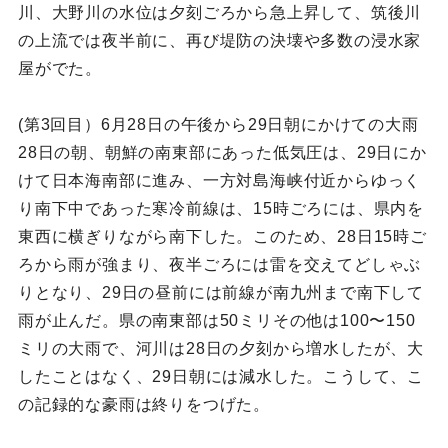
川、大野川の水位は夕刻ごろから急上昇して、筑後川
の上流では夜半前に、再び堤防の決壊や多数の浸水家
屋がでた。
(第3回目）6月28日の午後から29日朝にかけての大雨
28日の朝、朝鮮の南東部にあった低気圧は、29日にか
けて日本海南部に進み、一方対島海峡付近からゆっく
り南下中であった寒冷前線は、15時ごろには、県内を
東西に横ぎりながら南下した。このため、28日15時ご
ろから雨が強まり、夜半ごろには雷を交えてどしゃぶ
りとなり、29日の昼前には前線が南九州まで南下して
雨が止んだ。県の南東部は50ミリその他は100〜150
ミリの大雨で、河川は28日の夕刻から増水したが、大
したことはなく、29日朝には減水した。こうして、こ
の記録的な豪雨は終りをつげた。