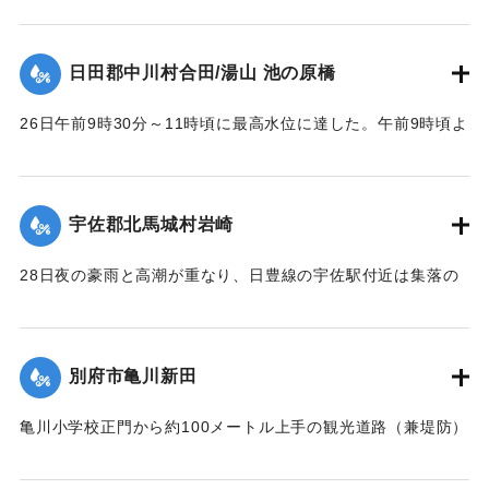
渦流により洗掘され、又軽構造のため水圧と浮力により右岸
に向かって各スパン次々に流失し、2～3連ずつ結束のまま下
日田郡中川村合田/湯山 池の原橋
流約100米に流れ分散していた。最後に右岸側流失の際橋台を
決潰した。
26日午前9時30分～11時頃に最高水位に達した。午前9時頃よ
【出典：昭和28年西日本水害調査報告書（土木学会西部支部,
り右岸国道を溢水し、当橋取付道路を含みて上下流に副った
1957）】
国道約400米を崩壊せしめ、続いて右岸側の木桁部を流失し
た。午前10時頃に左岸池の原部落民の水防にも拘らず、約1米
宇佐郡北馬城村岩崎
｜固有コード:
00543084
高に積まれた水防資材を押流し部落内に浸水、当橋の鉄筋コ
ンクリート桁部は左岸側より大音響を発して流失、その橋体
28日夜の豪雨と高潮が重なり、日豊線の宇佐駅付近は集落の
は左岸堤防に副い約40米流下した。12時頃迄に多量の流木と
中央を流れる向野川が2メートルあまり増水。周囲の河床が高
橋脚基礎洗掘のため、左岸橋台と最左岸橋脚の折損せる一部
いために氾濫を起こし、午後11時半ごろ宇佐駅前通りの30戸
を残して他は完全に流失した。
あまり、続いて集落西側の80戸が浸水した。浅いところでは2
別府市亀川新田
【出典：昭和28年西日本水害調査報告書（土木学会西部支部,
尺、深いところでは5尺あまり床上浸水した。宇佐地区警察
1957）】
や、消防団員がロープで老人や子どもをしばり宇佐駅へ避難
亀川小学校正門から約100メートル上手の観光道路（兼堤防）
させた。水は3時間のち29日午前1時半ごろから引き始めた。
が30メートル決壊。亀川小学校および亀川駅前一帯の約30町
｜固有コード:
00543085
死傷者はなかった。
歩が冠水、29日午前1時頃には住宅40戸あまりが浸水した。