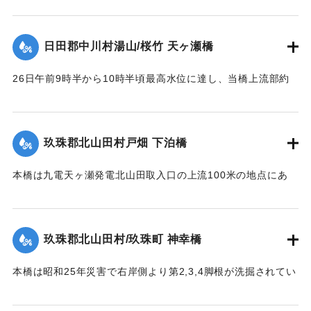
｜固有コード:
00543093
倒した。
【出典：昭和28年西日本水害調査報告書（土木学会西部支部,
日田郡中川村湯山/桜竹 天ヶ瀬橋
1957）】
26日午前9時半から10時半頃最高水位に達し、当橋上流部約
｜固有コード:
00543094
100米附近より河状が右折湾曲しているため左岸国道（久留米
別府線）は水位が路上1.8米に達し、本橋の高欄を越流、多量
の流木を流下した。そのため左岸より第2連目の高欄約11米を
玖珠郡北山田村戸畑 下泊橋
損傷、又左岸側より第1橋脚は洗掘により28日突如として沈下
し約30度傾斜したため第2連のスパン14.10米中、約10米に亘
本橋は九電天ヶ瀬発電北山田取入口の上流100米の地点にあ
って亀裂を生じた。
り、今回の洪水でその取入口が破壊され、その上流に堆積し
【出典：昭和28年西日本水害調査報告書（土木学会西部支部,
ていた土砂が漸次洗掘されたため、本橋脚は2米余りの洗掘を
1957）】
受け、水勢の増大に伴い26日午前10時左岸側から橋脚4基が
玖珠郡北山田村/玖珠町 神幸橋
倒れた。午前11時の最高水位時にコンクリート橋脚及び橋体
｜固有コード:
00543086
の大半流失、残ったのは右岸側の2経間のみであった。
本橋は昭和25年災害で右岸側より第2,3,4脚根が洗掘されてい
【出典：昭和28年西日本水害調査報告書（土木学会西部支部,
た。当所は河状が右曲りの屈曲部で左岸側が水衝部であり、
1957）】
水位が橋面を越え流木が多量に流下して26日午前10時20分左