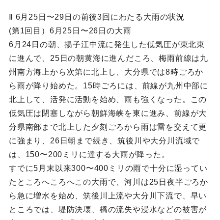
Ⅱ 6月25日〜29日の前後3回にわたる大雨の状況
(第1回目）6月25日〜26日の大雨
6月24日の朝、揚子江中流に発生した低気圧が東北東
に進んで、25日の朝黄海に進んだころ、梅雨前線は九
州南方海上から次第に北上し、大分県では8時ごろか
ら雨が降り始めた。15時ごろには、前線が九州中部に
北上して、活発に活動を始め、雨も強くなった。この
低気圧は閉塞しながら朝鮮海峡を東に進み、前線が大
分県南部まで北上した夕刻ごろから雨は雷を交えて更
に強まり、26日朝まで続き、筑後川や大分川流域で
は、150〜200ミリに達する大雨が降った。
すでに5月末以来300〜400ミリの雨で十分に湿ってい
たところへころへこの大雨で、河川は25日夜半ごろか
ら急に増水を始め、筑後川上流や大分川下流で、早い
ところでは、堤防決壊、橋の流失や浸水などの被害が