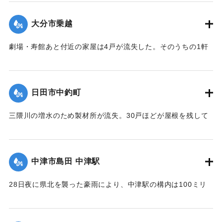
が下敷きとなった。近所の人や消防団が終日捜索活動を行っ
たが、発見されず、川に流されたものだとみられている。29
大分市乗越
日午後5時頃に現場から500メートル下流で男性の切断された
片足が見つかった。
劇場・寿館あと付近の家屋は4戸が流失した。そのうちの1軒
【出典：大分合同新聞 1953年6月29日朝刊3面】
は別府湾の対岸、国東町の国東海岸に漂着した。
【出典：大分合同新聞 1953年6月29日朝刊3面】
｜固有コード:
00543072
日田市中釣町
｜固有コード:
00543073
三隈川の増水のため製材所が流失。30戸ほどが屋根を残して
浸水した。
【出典：大分合同新聞 1953年6月28日夕刊2面】
中津市島田 中津駅
｜固有コード:
00543065
28日夜に県北を襲った豪雨により、中津駅の構内は100ミリ
浸水。日豊線は不通になった。
【出典：大分合同新聞 1953年6月29日朝刊1面】