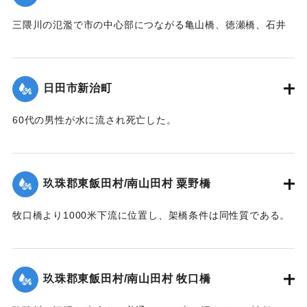
1957）】
昭和二十八年六月二十六日
による洗掘と流木の激突により第5橋脚、次いで第7橋脚、最
三隈川の氾濫で市の中心部につながる亀山橋、徳瀬橋、石井
前日ヨリノ雨朝来ヨリ豪雨
後に第3橋脚が流失した。
鉄橋（三隈橋）が流失、陸の孤島となった。80町歩の耕地の
｜固有コード:
00543095
トナリ午后一時未曾有ノ大
【出典：昭和28年西日本水害調査報告書（土木学会西部支部,
うち60町歩の田畑が石ころと砂に埋まり、住宅は片っ端から
増水ニテ田畑約六丁居宅一
1957）】
流され、倒壊したため、住民は日隈小学校や神社などで避難
棟其他四棟流出埋没部落全
日田市新治町
生活を送った。
戸床上浸水セリ
｜固有コード:
00543096
依テ碑ヲ建テ記念トス
【出典：日田水害誌（池田範六,1955）】
60代の男性が水に流され死亡した。
【出典：日田水害誌（池田範六,1955）】
｜固有コード:
00543097
※碑文の画像・翻刻は「デジタル拓本」による。
｜固有コード:
00543098
玖珠郡東飯田村/南山田村 粟野橋
【学生CERDの感想】
牧口橋より1000米下流に位置し、架橋条件は同性質である。
後世に受け継がれるべき石碑が、現在では目につかない場所
右岸が低水部であるが左岸側の高水部が水衝部となったため
に建っていることに驚いた。
に漸次洗掘され、又上流牧口橋橋材が激突して右岸側4経間を
【出典：碑文】
残し他は全部流失した。その後左岸堤防に流木が激突破堤し
玖珠郡東飯田村/南山田村 牧口橋
堤内を本流の如く流れたため洗掘された部分に再び土砂が堆
1953/6/26｜固有コード:
00543099
積した。尚右岸側残存部は最右の脚が少し傾斜したのみで他