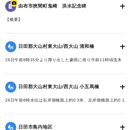
「T.P115.99m」と記されている。
由布市挾間町鬼崎 洪水記念碑
｜固有コード:
005430100
【概要】
山王二十一社（日吉神社）の正門を入り、右手側に建立され
た石碑。
これは、昭和28年6月梅雨前線（西日本大水害）に伴う洪水被
日田郡大山村東大山/西大山 清和橋
害を伝える石碑である。
26日午前8時15分より降り出した豪雨に依り午前11時頃流木
【碑文の要約】
多量となり水位は橋面上1.6米に達して右岸側より流失し始
昭和28年6月26日に、前日から降り続いた雨がさらに強まり
め、瞬時にして全橋体橋脚及び右岸橋台の上端より2.3米の所
豪雨となった。午後1時にこれまでにない増水をもたらしたこ
で破壊流失せしめた。橋脚は2基共約15米下流に頂部を川下に
とで、約6ha（東京ドーム約1.28個分）の田畑が埋没、また
日田郡大山村東大山/西大山 小五馬橋
向け、半分砂に埋れており、床版は所々主鉄筋を露出する程
家屋など複数戸が流出、集落の全世帯が床上浸水する被害が
度で約100米下流に二つに折れて半分砂の中に突込んでいた。
発生した。
26日午前8時水位は右岸側橋面上約0.3米、左岸側橋面上約0.1
尚右岸橋台は河の中に約14米程度突出して築造されており、
この碑を建てて記念とする。
米を越え、流木は中央部橋脚に約100石堆積した。そのため左
又両橋脚共基部は岩盤へ埋め込みしてなく途中の転石にのっ
岸より第4と第5橋脚間の高欄及び橋体が川下に向かってへの
ている状態であった。
【石碑の碑文】
字形をなして決潰、次いで右岸残存部、最後に左岸残存部と
日田市島内地区
【出典：昭和28年西日本水害調査報告書（土木学会西部支部,
洪水記念碑
順次に橋体は全部流失した。その後約30分～1時間を経て渦流