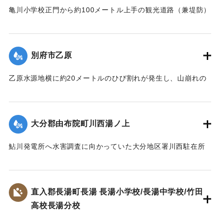
1957）】
や、消防団員がロープで老人や子どもをしばり宇佐駅へ避難
亀川小学校正門から約100メートル上手の観光道路（兼堤防）
させた。水は3時間のち29日午前1時半ごろから引き始めた。
が30メートル決壊。亀川小学校および亀川駅前一帯の約30町
｜固有コード:
00543085
死傷者はなかった。
歩が冠水、29日午前1時頃には住宅40戸あまりが浸水した。
【出典：大分合同新聞 1953年6月29日夕刊1面】
さらに増水のおそれがあるために市当局は強制立ち退き命令
別府市乙原
を出した。地元消防団は漁船2隻で住民の救助にあたり、午前
｜固有コード:
00543078
3時過ぎには全員を付近の人家や旅館などに避難させた。
乙原水源地横に約20メートルのひび割れが発生し、山崩れの
【出典：大分合同新聞 1953年6月29日夕刊2面】
おそれが出たために、付近の住民11世帯が避難を行った。亀
裂は30日にかけさらにひどくなり、10戸の家が傾き危険な状
｜固有コード:
00543079
態となった。
大分郡由布院町川西湯ノ上
【出典：大分合同新聞 1953年6月29日夕刊2面】
鮎川発電所へ水害調査に向かっていた大分地区署川西駐在所
｜固有コード:
00543080
の巡査が行方不明になった。巡査は湯ノ上地区の民家に立ち
寄ったあと連絡が取れなくなった。
【出典：大分合同新聞 1953年6月28日夕刊2面】
直入郡長湯町長湯 長湯小学校/長湯中学校/竹田
高校長湯分校
｜固有コード:
00543081