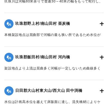
玖珠川は河幅80米余りで普通30～40米の幅をもって蛇行し、
は無事であった。
洪水の時は流量によって水際曲線が変化し水衝部も従って異
【出典：昭和28年西日本水害調査報告書（土木学会西部支部,
なってくる。それで過年のデーラ、ルース、キジア等比較的
1957）】
大きかった洪水にしても冠水程度の右岸側木造部高水敷も今
玖珠郡野上村/南山田村 亜炭橋
回は水衝部と化し、上流の橋材及び立木等が流れかかり、河
｜固有コード:
00543090
床の洗掘が進むにつれて右岸側の木造部は橋体・橋脚共5スパ
本橋架設地点は屈曲部で河幅の最も狭い所であるため水位が
ン流失、残り2スパンは第1、第2木造橋脚が下流に30度余傾
著しく上昇、橋面を溢流して橋体流失、同時に河床洗掘され
斜、橋体はコンクリート脚にもたれるようにして残った。尚
橋脚転倒押流された。尚橋脚は20米下流に残存していた。
永久構造部分は無事であった。
【出典：昭和28年西日本水害調査報告書（土木学会西部支部,
玖珠郡飯田村/南山田村 河内橋
【出典：昭和28年西日本水害調査報告書（土木学会西部支部,
1957）】
1957）】
架設地点より上流は屈曲多く河幅が一定しないため曲線多く
｜固有コード:
00543092
又河床は大転石、硬岩のため堆積土礫の送流著しく、突出せ
｜固有コード:
00543091
る右岸橋台及び左岸側橋脚の河床を洗掘して転倒、橋体共流
失した。尚左岸側橋脚は50米下流に残存していた。
日田郡大山村東大山/西大山 田中渕橋
【出典：昭和28年西日本水害調査報告書（土木学会西部支部,
1957）】
水位は計画高水位を越えて床版面に達し、流失橋材によりケ
ーブルが切られ橋体は流失、塔柱一基は土石の衝突に依り転