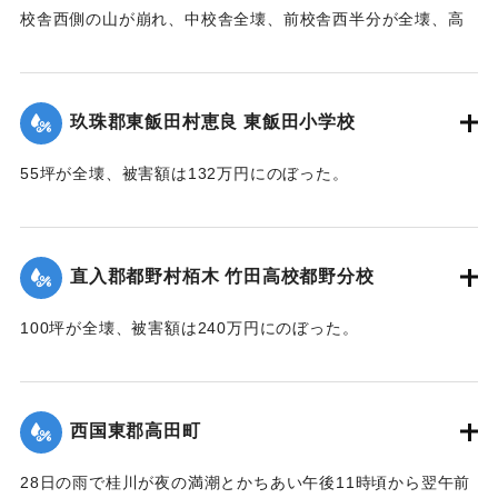
校舎西側の山が崩れ、中校舎全壊、前校舎西半分が全壊、高
校校舎が全壊するなどの被害を受ける。当時、小学校、中学
校、高校の分校が同じ敷地に建っており、小学校は150坪が全
壊、70坪が半壊、校庭120坪が流失し、被害額は670万円。中
玖珠郡東飯田村恵良 東飯田小学校
学校は100坪が全壊、校庭70坪が流失し、被害額は393万円。
高校は180坪が全壊、被害額は432万円にのぼった。
55坪が全壊、被害額は132万円にのぼった。
【出典：大分合同新聞 1953年6月29日夕刊1面,直入町誌（直
【出典：大分合同新聞 1953年6月29日夕刊1面】
入町誌刊行会編集委員会 編,1984）】
｜固有コード:
00543075
直入郡都野村栢木 竹田高校都野分校
｜固有コード:
00543074
100坪が全壊、被害額は240万円にのぼった。
【出典：大分合同新聞 1953年6月29日夕刊1面】
｜固有コード:
00543076
西国東郡高田町
28日の雨で桂川が夜の満潮とかちあい午後11時頃から翌午前