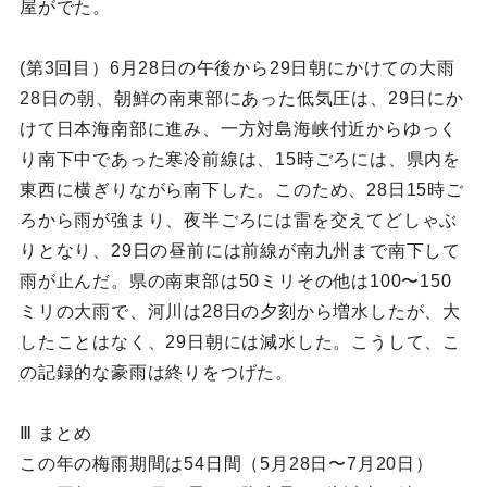
屋がでた。
(第3回目）6月28日の午後から29日朝にかけての大雨
28日の朝、朝鮮の南東部にあった低気圧は、29日にか
けて日本海南部に進み、一方対島海峡付近からゆっく
り南下中であった寒冷前線は、15時ごろには、県内を
東西に横ぎりながら南下した。このため、28日15時ご
ろから雨が強まり、夜半ごろには雷を交えてどしゃぶ
りとなり、29日の昼前には前線が南九州まで南下して
雨が止んだ。県の南東部は50ミリその他は100〜150
ミリの大雨で、河川は28日の夕刻から増水したが、大
したことはなく、29日朝には減水した。こうして、こ
の記録的な豪雨は終りをつげた。
Ⅲ まとめ
この年の梅雨期間は54日間（5月28日〜7月20日）