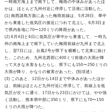
一時南方海上まで南下して、梅雨の中休みがあったほ
かは、ほとんど九州付近に停滞して活発に活動した。
(1) 南西諸島方面にあった梅雨前線は、5月28日、華中
から東進した低気圧の接近につれて北上し、6月3日ま
で県内各地に70〜120ミリの降雨があった。
(2) 6月4日と6日に低気圧が華中から東進して、一時九
州の南海上まで南下していた梅雨前線が九州まで北上
し、翌7日には、台風2号が県下を横断して北東に抜け
た。このため、九州北西部に400ミリ前後の大雨が降
って大きな水害をもたらし、県下にも150〜250ミリの
大雨が降り、かなりの被害があった。(別項述）
(3) このあと、12日から14日まで中休みがあったほか
は、前線はほとんど九州付近に停滞して、前線上を低
気圧が次々に通り、17日から23日にかけては、やや強
く活動し、熊本県中部に350ミリ、県下にも70〜150
ミリの大雨が降つた。