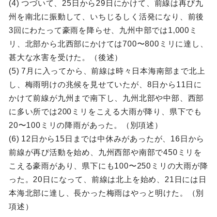
(4) つづいて、25日から29日にかけて、前線は再び九
州を南北に振動して、いちじるしく活発になり、前後
3回にわたって豪雨を降らせ、九州中部では1,000ミ
リ、北部から北西部にかけては700〜800ミリに達し、
甚大な水害を受けた。（後述）
(5) 7月に入ってから、前線は時々日本海南部まで北上
し、梅雨明けの兆候を見せていたが、8日から11日に
かけて前線が九州まで南下し、九州北部や中部、西部
に多い所では200ミリをこえる大雨が降り、県下でも
20〜100ミリの降雨があった。（別項述）
(6) 12日から15日までは中休みがあったが、16日から
前線が再ぴ活動を始め、九州西部や南部で450ミリを
こえる豪雨があり、県下にも100〜250ミリの大雨が降
った。20日になって、前線は北上を始め、21日には日
本海北部に達し、長かった梅雨はやっと明けた。（別
項述）