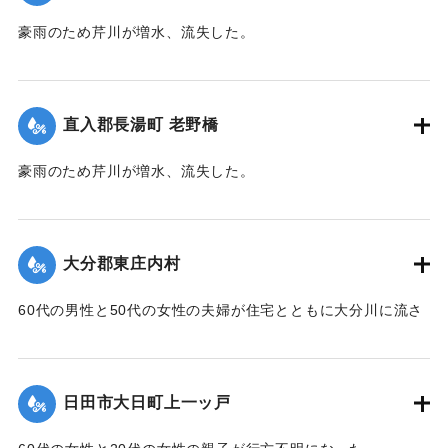
が外れ、本流に流されてしまった。途中で2人がいかだから転
豪雨のため芹川が増水、流失した。
落、その後玖珠町の協心橋の橋脚にいかだは激突。全員バラ
【出典：大分合同新聞 1953年6月28日朝刊3面】
バラになり流れに飲まれてしまった。1人は自力で逃げ出した
が、1人は遺体で発見。残り5人は行方不明のままになってい
｜固有コード:
00543061
る。
直入郡長湯町 老野橋
【出典：大分合同新聞 1953年6月29日朝刊3面】
豪雨のため芹川が増水、流失した。
｜固有コード:
00543069
【出典：大分合同新聞 1953年6月28日朝刊3面】
｜固有コード:
00543062
大分郡東庄内村
60代の男性と50代の女性の夫婦が住宅とともに大分川に流さ
れ行方不明となっていたが、27日正午ごろ下流の稙田村田原
で2人とも遺体となって流れているのを発見された。
【出典：大分合同新聞 1953年6月28日朝刊3面】
日田市大日町上一ッ戸
｜固有コード:
00543063