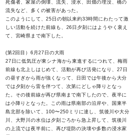
死傷者、家屋の倒壊、流失、浸水、田畑の埋没、橋の
流失など、多くの被害があった。
このようにして、25日の朝以来約33時間にわたって激
しい活動を続けた前線も、26日夕刻にはようやく衰え
て、宮崎県まで南下した。
(第2回目）6月27日の大雨
27日に低気圧が東シナ海から東進するにつれて、梅雨
前線も北上しはじめて、活動が再び活発になり、27日
の昼すぎから雨が強くなって、日田では午後から大分
では夕刻から雷を伴つて、次第にどしゃ降りとなっ
た。その後前線が再び県南まで南下したので、夜半に
は小降りとなった。この雨は県南部の沿岸や、国東半
島北部を除いて、100〜250ミリに達し、筑後川や大分
川、大野川の水位は夕刻ごろから急上昇して、筑後川
の上流では夜半前に、再び堤防の決壊や多数の浸水家