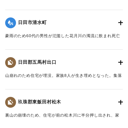
1時頃まで最高2メートルの増水を記録。御玉橋の下流左岸
（65メートル）、上流（35メートル）、桂橋の下流左岸（8
メートル）がそれぞれ決壊して、右岸の玉津側の御玉橋から
日田市清水町
町役場一帯は濁流が護岸を越して、2尺ほど浸水した。
【出典：大分合同新聞 1953年6月29日夕刊1面】
豪雨のため60代の男性が氾濫した花月川の濁流に飲まれ死亡
した。遺体は28日午前7時頃、下流の光岡小学校の裏手で発見
｜固有コード:
00543077
された。
【出典：大分合同新聞 1953年6月29日朝刊3面】
日田郡五馬村出口
｜固有コード:
00543070
山崩れのため住宅が埋没。家族8人が生き埋めとなった。集落
の人たちの救助作業で4人は助け出されたが、60代の女性、
10代の女性、4歳の女の子、2歳の男の子が28日遺体となって
発見された。
玖珠郡東飯田村松木
【出典：大分合同新聞 1953年6月29日朝刊3面】
裏山の崩壊のため、住宅が前の松木川に半分押し出され、家
｜固有コード:
00543071
の中で家財整理中だった40代の男性と30代の女性2人の夫婦