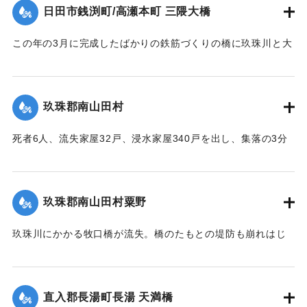
日田市銭渕町/高瀬本町 三隈大橋
｜固有コード:
00543066
この年の3月に完成したばかりの鉄筋づくりの橋に玖珠川と大
山川から流れてくる木材や家屋などがひっかかり三隈川をせ
き止めたため、行き場を失った川の水が市街地に流れ込む原
因となった（三隈大橋自体は流失しなかった）。
玖珠郡南山田村
【出典：大分合同新聞 1953年6月29日朝刊3面】
死者6人、流失家屋32戸、浸水家屋340戸を出し、集落の3分
｜固有コード:
00543067
の1が水浸しになり、玖珠郡のうちもっとも被害が大きかっ
た。
【出典：大分合同新聞 1953年6月29日朝刊3面】
玖珠郡南山田村粟野
｜固有コード:
00543068
玖珠川にかかる牧口橋が流失。橋のたもとの堤防も崩れはじ
めた。近くに住む一家7人は家の周囲が一面濁流となったた
め、稲干しいかだに乗り、約1キロ下の田んぼの小高い丘に避
難。そこにかけつけた集落の人がロープをいかだに結びつけ
直入郡長湯町長湯 天満橋
引き上げようとしたが、残り3メートルというところでロープ