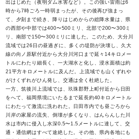
出はじめた（夜明ダム水害など）。この強い雷雨は6
時から7時ごろ一時弱まったが、その後再び強まっ
て、夕刻まで続き、降りはじめからの総降水量は、県
の西部や中部では400〜500ミリ、北部で200〜300ミ
リ、南部で150〜300ミリに達した。このため、大分川
流域では26日の昼過ぎに、多くの堤防が決壊し、久大
線の向ノ原駅付近から大分川河口まで延々14キロメー
トルにわたり細長く、一大湖水と化し、浸水面積は約
21平方キロメートルに及んだ。上流域でも山くずれや
がけくずれがひん発し、交通は全く杜絶した。
一方、筑後川上流域では、玖珠郡野上町付近から日田
をへて、福岡県境にいたるまで延長約40キロメートル
にわたって激流に洗われた。日田市内でも昼ごろから
川岸の家屋の流失、倒壊が多くなり、はんらんした川
水は市内に侵入し水深0.5〜1.5メートルに達して、交
通・通信網はすべて途絶した。その他、県内各地にも