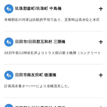
岸より3経間流失、他は約40分後水位の最高時に流失、右岸よ
玖珠郡森町/玖珠町 中島橋
｜固有コード:
00543087
り第2,3,4橋脚もその時倒れ去った。他の橋脚5基及び両橋台
は無事であったが、左橋台後方13.0米、右橋台後方20米の道
本橋附近の河床は比較的平坦であり、災害時は高水位と水圧
路及田畑は流失した。
に抗しきれず左岸側5スパンが先ず流失、次いで右岸側4スパ
【出典：昭和28年西日本水害調査報告書（土木学会西部支部,
ン、その後残りの中央部も流木のため流失、両兄弟を残し全
1957）】
スパンあとかたもなく流された。
日田市/日田郡五和村 三隈橋
【出典：昭和28年西日本水害調査報告書（土木学会西部支部,
｜固有コード:
00543088
1957）】
26日午前11時頃右岸よりトラス部の第３橋脚（コンクリート
脚）と基礎との界より折損し両側2スパン流失、午後1時頃橋
｜固有コード:
00543089
面上0.2米溢流して全橋流失した。通水断面の不足と、脚と基
礎との連結部に弱点を有していたためと思われる。又右岸橋
日田市南友田町 徳瀬橋
台は堤内地に溢水したため裏込が抜かれ崩潰した。
【出典：昭和28年西日本水害調査報告書（土木学会西部支部,
計画高水量オーバーにより全橋流失した。
1957）】
【出典：昭和28年西日本水害調査報告書（土木学会西部支部,
1957）】
｜固有コード:
00543082