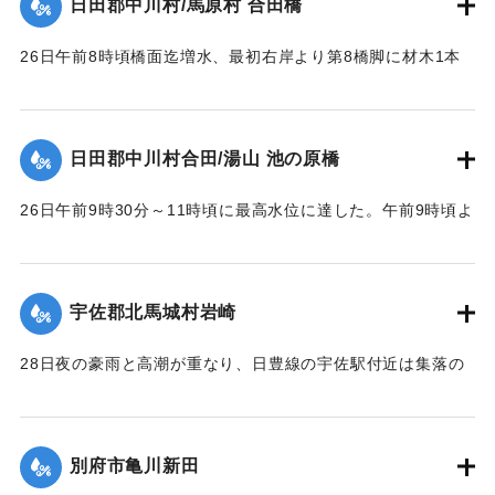
日田郡中川村/馬原村 合田橋
｜固有コード:
00543083
26日午前8時頃橋面迄増水、最初右岸より第8橋脚に材木1本
激突し8連目と9連目が橋脚と共に流失、その後は橋脚基礎が
渦流により洗掘され、又軽構造のため水圧と浮力により右岸
に向かって各スパン次々に流失し、2～3連ずつ結束のまま下
日田郡中川村合田/湯山 池の原橋
流約100米に流れ分散していた。最後に右岸側流失の際橋台を
決潰した。
26日午前9時30分～11時頃に最高水位に達した。午前9時頃よ
【出典：昭和28年西日本水害調査報告書（土木学会西部支部,
り右岸国道を溢水し、当橋取付道路を含みて上下流に副った
1957）】
国道約400米を崩壊せしめ、続いて右岸側の木桁部を流失し
た。午前10時頃に左岸池の原部落民の水防にも拘らず、約1米
宇佐郡北馬城村岩崎
｜固有コード:
00543084
高に積まれた水防資材を押流し部落内に浸水、当橋の鉄筋コ
ンクリート桁部は左岸側より大音響を発して流失、その橋体
28日夜の豪雨と高潮が重なり、日豊線の宇佐駅付近は集落の
は左岸堤防に副い約40米流下した。12時頃迄に多量の流木と
中央を流れる向野川が2メートルあまり増水。周囲の河床が高
橋脚基礎洗掘のため、左岸橋台と最左岸橋脚の折損せる一部
いために氾濫を起こし、午後11時半ごろ宇佐駅前通りの30戸
を残して他は完全に流失した。
あまり、続いて集落西側の80戸が浸水した。浅いところでは2
別府市亀川新田
【出典：昭和28年西日本水害調査報告書（土木学会西部支部,
尺、深いところでは5尺あまり床上浸水した。宇佐地区警察