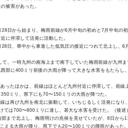
大の被害があった。
月28日から始まり、梅雨前線が6月中旬の初めと7月中旬の
付近に停滞して活発に活動した。
5月28日、華中から東進した低気圧の接近につれて北上し、6月
東進して、一時九州の南海上まで南下していた梅雨前線が九州
西部に400ミリ前後の大雨が降って大きな水害をもたらし、県
休みがあったほかは、前線はほとんど九州付近に停滞して、前線
50ミリ、県下にも70〜150ミリの大雨が降つた。
て、前線は再び九州を南北に振動して、いちじるしく活発にな
かけては700〜800ミリに達し、甚大な水害を受けた。（後述
海南部まで北上し、梅雨明けの兆候を見せていたが、8日から
こえる大雨が降り、県下でも20〜100ミリの降雨があった