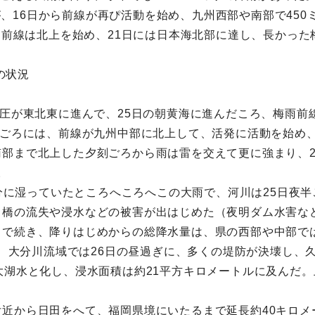
たが、16日から前線が再ぴ活動を始め、九州西部や南部で45
て、前線は北上を始め、21日には日本海北部に達し、長かっ
の状況
気圧が東北東に進んで、25日の朝黄海に進んだころ、梅雨
時ごろには、前線が九州中部に北上して、活発に活動を始め
部まで北上した夕刻ごろから雨は雷を交えて更に強まり、2
。
で十分に湿っていたところへころへこの大雨で、河川は25日夜
橋の流失や浸水などの被害が出はじめた（夜明ダム水害など
続き、降りはじめからの総降水量は、県の西部や中部では400
ため、大分川流域では26日の昼過ぎに、多くの堤防が決壊し
大湖水と化し、浸水面積は約21平方キロメートルに及んだ
近から日田をへて、福岡県境にいたるまで延長約40キロメ