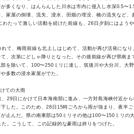
が多くなり、はんらんした川水は市内に侵入し水深0.5〜1
者、家屋の倒壊、流失、浸水、田畑の埋没、橋の流失など、
間にわたって激しい活動を続けた前線も、26日夕刻にはよう
つれて、梅雨前線も北上しはじめて、活動が再び活発になり
つて、次第にどしゃ降りとなった。その後前線が再び県南ま
部を除いて、100〜250ミリに達し、筑後川や大分川、大
壊や多数の浸水家屋がでた。
かけての大雨
は、29日にかけて日本海南部に進み、一方対島海峡付近から
下した。このため、28日15時ごろから雨が強まり、夜半ご
止んだ。県の南東部は50ミリその他は100〜150ミリの
した。こうして、この記録的な豪雨は終りをつげた。