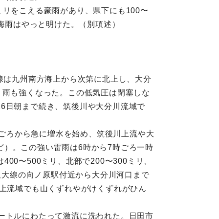
0ミリをこえる豪雨があり、県下にも100〜
た梅雨はやっと明けた。（別項述）
前線は九州南方海上から次第に北上し、大分
、雨も強くなった。この低気圧は閉塞しな
6日朝まで続き、筑後川や大分川流域で
半ごろから急に増水を始め、筑後川上流や大
）。この強い雷雨は6時から7時ごろ一時
〜500ミリ、北部で200〜300ミリ、
、久大線の向ノ原駅付近から大分川河口まで
。上流域でも山くずれやがけくずれがひん
ートルにわたって激流に洗われた。日田市