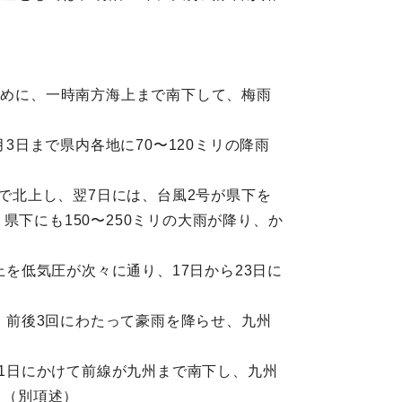
初めに、一時南方海上まで南下して、梅雨
3日まで県内各地に70〜120ミリの降雨
まで北上し、翌7日には、台風2号が県下を
下にも150〜250ミリの大雨が降り、か
上を低気圧が次々に通り、17日から23日に
り、前後3回にわたって豪雨を降らせ、九州
）
11日にかけて前線が九州まで南下し、九州
。（別項述）