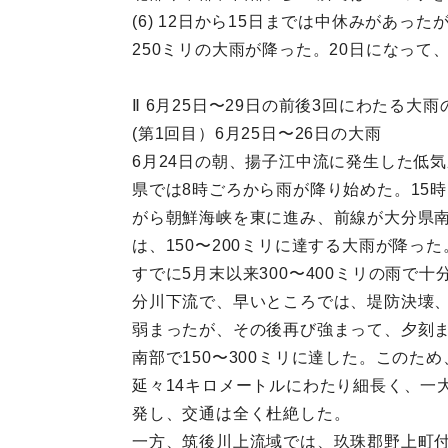
(6) 12日から15日までは中休みがあっ
250ミリの大雨が降った。20日になっ
Ⅱ 6月25日〜29日の前後3回にわたる大雨
(第1回目）6月25日〜26日の大雨
6月24日の朝、揚子江中流に発生した低
県では8時ごろから雨が降り始めた。15
がら朝鮮海峡を東に進み、前線が大分県南
は、150〜200ミリに達する大雨が降った
すでに5月末以来300〜400ミリの雨
分川下流で、早いところでは、堤防決壊、
弱まったが、その後再び強まって、夕刻まで
南部で150〜300ミリに達した。この
延々14キロメートルにわたり細長く、一
発し、交通は全く杜絶した。
一方、筑後川上流域では、玖珠郡野上町付