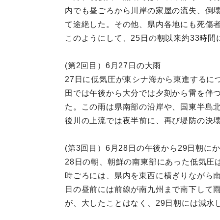
内でも昼ごろから川岸の家屋の流失、倒壊
て途絶した。その他、県内各地にも死傷
このようにして、25日の朝以来約33時
(第2回目）6月27日の大雨
27日に低気圧が東シナ海から東進するに
田では午後から大分では夕刻から雷を伴
た。この雨は県南部の沿岸や、国東半島北
後川の上流では夜半前に、再び堤防の決
(第3回目）6月28日の午後から29日朝に
28日の朝、朝鮮の南東部にあった低気圧
時ごろには、県内を東西に横ぎりながら南
日の昼前には前線が南九州まで南下して雨が
が、大したことはなく、29日朝には減水