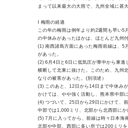
まって以来最大の大雨で、九州全域に甚
Ⅰ 梅雨の経過
この年の梅雨は例年より約2週間も早い5
の中休みがあったほかは、ほとんど九州
(1) 南西諸島方面にあった梅雨前線は、
があった。
(2) 6月4日と6日に低気圧が華中から
横断して北東に抜けた。このため、九州北
なりの被害があった。(別項述）
(3) このあと、12日から14日まで中
かけては、やや強く活動し、熊本県中部に3
(4) つづいて、25日から29日にかけ
中部では1,000ミリ、北部から北西部に
(5) 7月に入ってから、前線は時々日本
北部や中部、西部に多い所では200ミリを