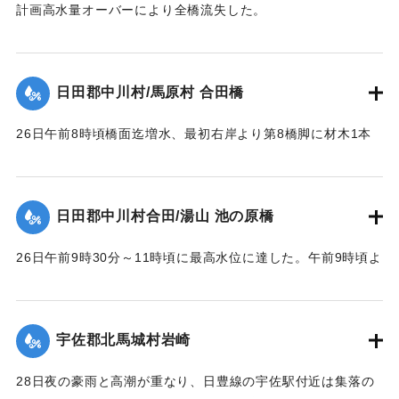
【出典：昭和28年西日本水害調査報告書（土木学会西部支部,
計画高水量オーバーにより全橋流失した。
1957）】
【出典：昭和28年西日本水害調査報告書（土木学会西部支部,
1957）】
｜固有コード:
00543082
日田郡中川村/馬原村 合田橋
｜固有コード:
00543083
26日午前8時頃橋面迄増水、最初右岸より第8橋脚に材木1本
激突し8連目と9連目が橋脚と共に流失、その後は橋脚基礎が
渦流により洗掘され、又軽構造のため水圧と浮力により右岸
に向かって各スパン次々に流失し、2～3連ずつ結束のまま下
日田郡中川村合田/湯山 池の原橋
流約100米に流れ分散していた。最後に右岸側流失の際橋台を
決潰した。
26日午前9時30分～11時頃に最高水位に達した。午前9時頃よ
【出典：昭和28年西日本水害調査報告書（土木学会西部支部,
り右岸国道を溢水し、当橋取付道路を含みて上下流に副った
1957）】
国道約400米を崩壊せしめ、続いて右岸側の木桁部を流失し
た。午前10時頃に左岸池の原部落民の水防にも拘らず、約1米
宇佐郡北馬城村岩崎
｜固有コード:
00543084
高に積まれた水防資材を押流し部落内に浸水、当橋の鉄筋コ
ンクリート桁部は左岸側より大音響を発して流失、その橋体
28日夜の豪雨と高潮が重なり、日豊線の宇佐駅付近は集落の
は左岸堤防に副い約40米流下した。12時頃迄に多量の流木と