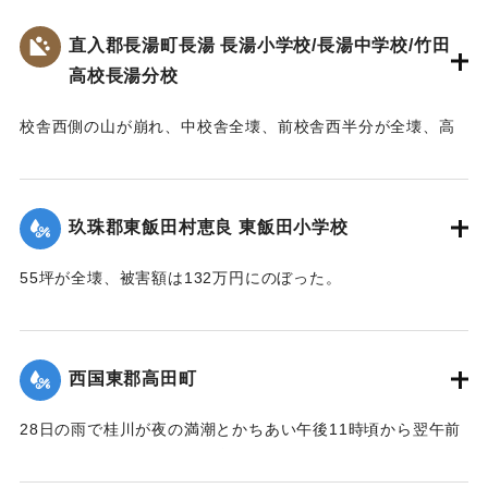
【出典：大分合同新聞 1953年6月28日夕刊2面】
直入郡長湯町長湯 長湯小学校/長湯中学校/竹田
高校長湯分校
｜固有コード:
00543081
校舎西側の山が崩れ、中校舎全壊、前校舎西半分が全壊、高
校校舎が全壊するなどの被害を受ける。当時、小学校、中学
校、高校の分校が同じ敷地に建っており、小学校は150坪が全
壊、70坪が半壊、校庭120坪が流失し、被害額は670万円。中
玖珠郡東飯田村恵良 東飯田小学校
学校は100坪が全壊、校庭70坪が流失し、被害額は393万円。
高校は180坪が全壊、被害額は432万円にのぼった。
55坪が全壊、被害額は132万円にのぼった。
【出典：大分合同新聞 1953年6月29日夕刊1面,直入町誌（直
【出典：大分合同新聞 1953年6月29日夕刊1面】
入町誌刊行会編集委員会 編,1984）】
｜固有コード:
00543075
西国東郡高田町
｜固有コード:
00543074
28日の雨で桂川が夜の満潮とかちあい午後11時頃から翌午前
1時頃まで最高2メートルの増水を記録。御玉橋の下流左岸
（65メートル）、上流（35メートル）、桂橋の下流左岸（8