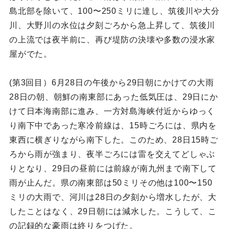
島北部を除いて、100〜250ミリに達し、筑後川や大分
川、大野川の水位は夕刻ごろから急上昇して、筑後川
の上流では夜半前に、再び堤防の決壊や多数の浸水家
屋がでた。
(第3回目）6月28日の午後から29日朝にかけての大雨
28日の朝、朝鮮の南東部にあった低気圧は、29日にか
けて日本海南部に進み、一方対島海峡付近からゆっく
り南下中であった寒冷前線は、15時ごろには、県内を
東西に横ぎりながら南下した。このため、28日15時ご
ろから雨が強まり、夜半ごろには雷を交えてどしゃぶ
りとなり、29日の昼前には前線が南九州まで南下して
雨が止んだ。県の南東部は50ミリその他は100〜150
ミリの大雨で、河川は28日の夕刻から増水したが、大
したことはなく、29日朝には減水した。こうして、こ
の記録的な豪雨は終りをつげた。