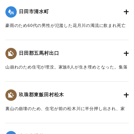
メートル）がそれぞれ決壊して、右岸の玉津側の御玉橋から
日田市清水町
町役場一帯は濁流が護岸を越して、2尺ほど浸水した。
【出典：大分合同新聞 1953年6月29日夕刊1面】
豪雨のため60代の男性が氾濫した花月川の濁流に飲まれ死亡
した。遺体は28日午前7時頃、下流の光岡小学校の裏手で発見
｜固有コード:
00543077
された。
【出典：大分合同新聞 1953年6月29日朝刊3面】
日田郡五馬村出口
｜固有コード:
00543070
山崩れのため住宅が埋没。家族8人が生き埋めとなった。集落
の人たちの救助作業で4人は助け出されたが、60代の女性、
10代の女性、4歳の女の子、2歳の男の子が28日遺体となって
発見された。
玖珠郡東飯田村松木
【出典：大分合同新聞 1953年6月29日朝刊3面】
裏山の崩壊のため、住宅が前の松木川に半分押し出され、家
｜固有コード:
00543071
の中で家財整理中だった40代の男性と30代の女性2人の夫婦
が下敷きとなった。近所の人や消防団が終日捜索活動を行っ
たが、発見されず、川に流されたものだとみられている。29