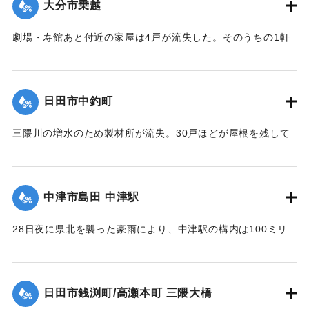
大分市乗越
日午後5時頃に現場から500メートル下流で男性の切断された
片足が見つかった。
劇場・寿館あと付近の家屋は4戸が流失した。そのうちの1軒
【出典：大分合同新聞 1953年6月29日朝刊3面】
は別府湾の対岸、国東町の国東海岸に漂着した。
【出典：大分合同新聞 1953年6月29日朝刊3面】
｜固有コード:
00543072
日田市中釣町
｜固有コード:
00543073
三隈川の増水のため製材所が流失。30戸ほどが屋根を残して
浸水した。
【出典：大分合同新聞 1953年6月28日夕刊2面】
中津市島田 中津駅
｜固有コード:
00543065
28日夜に県北を襲った豪雨により、中津駅の構内は100ミリ
浸水。日豊線は不通になった。
【出典：大分合同新聞 1953年6月29日朝刊1面】
日田市銭渕町/高瀬本町 三隈大橋
｜固有コード:
00543066