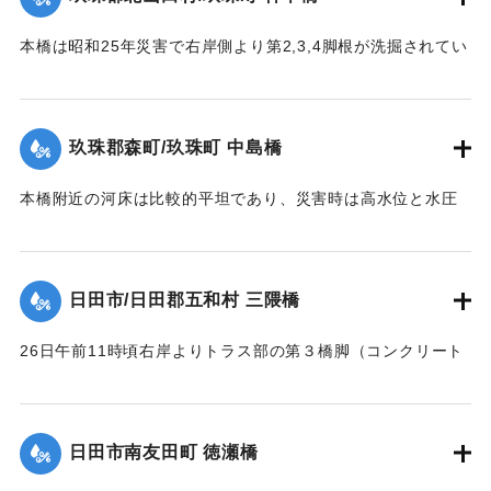
倒れた。午前11時の最高水位時にコンクリート橋脚及び橋体
｜固有コード:
00543086
の大半流失、残ったのは右岸側の2経間のみであった。
本橋は昭和25年災害で右岸側より第2,3,4脚根が洗掘されてい
【出典：昭和28年西日本水害調査報告書（土木学会西部支部,
た。当所は河状が右曲りの屈曲部で左岸側が水衝部であり、
1957）】
水位が橋面を越え流木が多量に流下して26日午前10時20分左
岸より3経間流失、他は約40分後水位の最高時に流失、右岸よ
玖珠郡森町/玖珠町 中島橋
｜固有コード:
00543087
り第2,3,4橋脚もその時倒れ去った。他の橋脚5基及び両橋台
は無事であったが、左橋台後方13.0米、右橋台後方20米の道
本橋附近の河床は比較的平坦であり、災害時は高水位と水圧
路及田畑は流失した。
に抗しきれず左岸側5スパンが先ず流失、次いで右岸側4スパ
【出典：昭和28年西日本水害調査報告書（土木学会西部支部,
ン、その後残りの中央部も流木のため流失、両兄弟を残し全
1957）】
スパンあとかたもなく流された。
日田市/日田郡五和村 三隈橋
【出典：昭和28年西日本水害調査報告書（土木学会西部支部,
｜固有コード:
00543088
1957）】
26日午前11時頃右岸よりトラス部の第３橋脚（コンクリート
脚）と基礎との界より折損し両側2スパン流失、午後1時頃橋
｜固有コード:
00543089
面上0.2米溢流して全橋流失した。通水断面の不足と、脚と基
礎との連結部に弱点を有していたためと思われる。又右岸橋
日田市南友田町 徳瀬橋
台は堤内地に溢水したため裏込が抜かれ崩潰した。