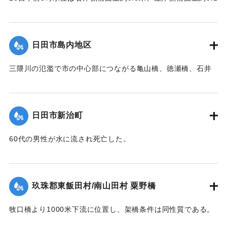
尚右岸橋台は河の中に約14米程度突出して築造されており、
この碑を建てて記念とする。
米を越え、流木は中央部橋脚に約100石堆積した。そのため左
又両橋脚共基部は岩盤へ埋め込みしてなく途中の転石にのっ
岸より第4と第5橋脚間の高欄及び橋体が川下に向かってへの
ている状態であった。
【石碑の碑文】
字形をなして決潰、次いで右岸残存部、最後に左岸残存部と
日田市島内地区
【出典：昭和28年西日本水害調査報告書（土木学会西部支部,
洪水記念碑
順次に橋体は全部流失した。その後約30分～1時間を経て渦流
1957）】
昭和二十八年六月二十六日
による洗掘と流木の激突により第5橋脚、次いで第7橋脚、最
三隈川の氾濫で市の中心部につながる亀山橋、徳瀬橋、石井
前日ヨリノ雨朝来ヨリ豪雨
後に第3橋脚が流失した。
鉄橋（三隈橋）が流失、陸の孤島となった。80町歩の耕地の
｜固有コード:
00543095
トナリ午后一時未曾有ノ大
【出典：昭和28年西日本水害調査報告書（土木学会西部支部,
うち60町歩の田畑が石ころと砂に埋まり、住宅は片っ端から
増水ニテ田畑約六丁居宅一
1957）】
流され、倒壊したため、住民は日隈小学校や神社などで避難
棟其他四棟流出埋没部落全
日田市新治町
生活を送った。
戸床上浸水セリ
｜固有コード:
00543096
依テ碑ヲ建テ記念トス
【出典：日田水害誌（池田範六,1955）】
60代の男性が水に流され死亡した。
【出典：日田水害誌（池田範六,1955）】
｜固有コード:
00543097
※碑文の画像・翻刻は「デジタル拓本」による。
｜固有コード:
00543098
玖珠郡東飯田村/南山田村 粟野橋
【学生CERDの感想】
牧口橋より1000米下流に位置し、架橋条件は同性質である。
後世に受け継がれるべき石碑が、現在では目につかない場所
右岸が低水部であるが左岸側の高水部が水衝部となったため
に建っていることに驚いた。