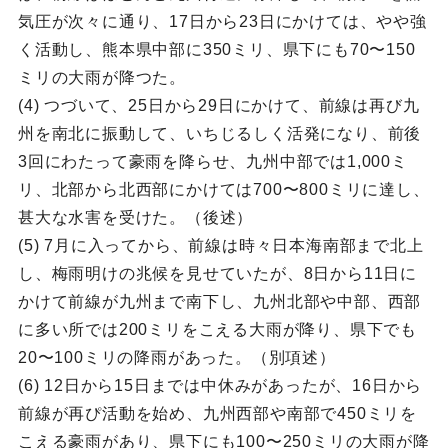
気圧が次々に通り、17日から23日にかけては、やや強
く活動し、熊本県中部に350ミリ、県下にも70〜150
ミリの大雨が降つた。
(4) つづいて、25日から29日にかけて、前線は再び九
州を南北に振動して、いちじるしく活発になり、前後
3回にわたって豪雨を降らせ、九州中部では1,000ミ
リ、北部から北西部にかけては700〜800ミリに達し、
甚大な水害を受けた。（後述）
(5) 7月に入ってから、前線は時々日本海南部まで北上
し、梅雨明けの兆候を見せていたが、8日から11日に
かけて前線が九州まで南下し、九州北部や中部、西部
に多い所では200ミリをこえる大雨が降り、県下でも
20〜100ミリの降雨があった。（別項述）
(6) 12日から15日までは中休みがあったが、16日から
前線が再ぴ活動を始め、九州西部や南部で450ミリを
こえる豪雨があり、県下にも100〜250ミリの大雨が降