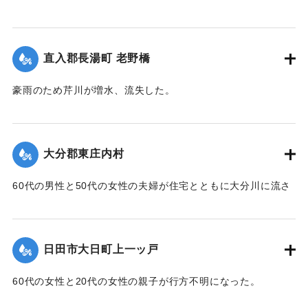
落、その後玖珠町の協心橋の橋脚にいかだは激突。全員バラ
【出典：大分合同新聞 1953年6月28日朝刊3面】
バラになり流れに飲まれてしまった。1人は自力で逃げ出した
が、1人は遺体で発見。残り5人は行方不明のままになってい
｜固有コード:
00543061
る。
直入郡長湯町 老野橋
【出典：大分合同新聞 1953年6月29日朝刊3面】
豪雨のため芹川が増水、流失した。
｜固有コード:
00543069
【出典：大分合同新聞 1953年6月28日朝刊3面】
｜固有コード:
00543062
大分郡東庄内村
60代の男性と50代の女性の夫婦が住宅とともに大分川に流さ
れ行方不明となっていたが、27日正午ごろ下流の稙田村田原
で2人とも遺体となって流れているのを発見された。
【出典：大分合同新聞 1953年6月28日朝刊3面】
日田市大日町上一ッ戸
｜固有コード:
00543063
60代の女性と20代の女性の親子が行方不明になった。
【出典：大分合同新聞 1953年6月28日夕刊2面】