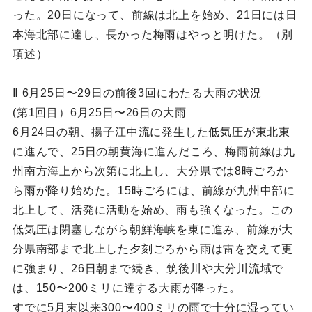
った。20日になって、前線は北上を始め、21日には日
本海北部に達し、長かった梅雨はやっと明けた。（別
項述）
Ⅱ 6月25日〜29日の前後3回にわたる大雨の状況
(第1回目）6月25日〜26日の大雨
6月24日の朝、揚子江中流に発生した低気圧が東北東
に進んで、25日の朝黄海に進んだころ、梅雨前線は九
州南方海上から次第に北上し、大分県では8時ごろか
ら雨が降り始めた。15時ごろには、前線が九州中部に
北上して、活発に活動を始め、雨も強くなった。この
低気圧は閉塞しながら朝鮮海峡を東に進み、前線が大
分県南部まで北上した夕刻ごろから雨は雷を交えて更
に強まり、26日朝まで続き、筑後川や大分川流域で
は、150〜200ミリに達する大雨が降った。
すでに5月末以来300〜400ミリの雨で十分に湿ってい