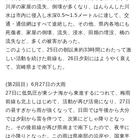
川岸の家屋の流失、倒壊が多くなり、はんらんした川
水は市内に侵入し水深0.5〜1.5メートルに達して、交
通・通信網はすべて途絶した。その他、県内各地にも
死傷者、家屋の倒壊、流失、浸水、田畑の埋没、橋の
流失など、多くの被害があった。
このようにして、25日の朝以来約33時間にわたって激
しい活動を続けた前線も、26日夕刻にはようやく衰え
て、宮崎県まで南下した。
(第2回目）6月27日の大雨
27日に低気圧が東シナ海から東進するにつれて、梅雨
前線も北上しはじめて、活動が再び活発になり、27日
の昼すぎから雨が強くなって、日田では午後から大分
では夕刻から雷を伴つて、次第にどしゃ降りとなっ
た。その後前線が再び県南まで南下したので、夜半に
は小降りとなった。この雨は県南部の沿岸や、国東半