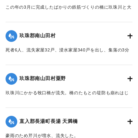
この年の3月に完成したばかりの鉄筋づくりの橋に玖珠川と大
山川から流れてくる木材や家屋などがひっかかり三隈川をせ
き止めたため、行き場を失った川の水が市街地に流れ込む原
因となった（三隈大橋自体は流失しなかった）。
玖珠郡南山田村
【出典：大分合同新聞 1953年6月29日朝刊3面】
死者6人、流失家屋32戸、浸水家屋340戸を出し、集落の3分
｜固有コード:
00543067
の1が水浸しになり、玖珠郡のうちもっとも被害が大きかっ
た。
【出典：大分合同新聞 1953年6月29日朝刊3面】
玖珠郡南山田村粟野
｜固有コード:
00543068
玖珠川にかかる牧口橋が流失。橋のたもとの堤防も崩れはじ
めた。近くに住む一家7人は家の周囲が一面濁流となったた
め、稲干しいかだに乗り、約1キロ下の田んぼの小高い丘に避
難。そこにかけつけた集落の人がロープをいかだに結びつけ
直入郡長湯町長湯 天満橋
引き上げようとしたが、残り3メートルというところでロープ
が外れ、本流に流されてしまった。途中で2人がいかだから転
豪雨のため芹川が増水、流失した。