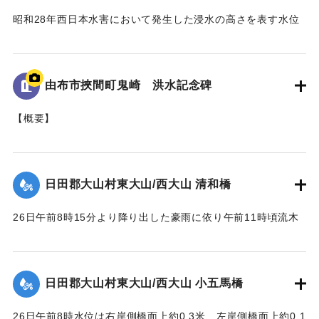
昭和28年西日本水害において発生した浸水の高さを表す水位
標である。
地面から95cmの位置に水位が示されており、
「T.P115.99m」と記されている。
由布市挾間町鬼崎 洪水記念碑
｜固有コード:
005430100
【概要】
山王二十一社（日吉神社）の正門を入り、右手側に建立され
た石碑。
これは、昭和28年6月梅雨前線（西日本大水害）に伴う洪水被
日田郡大山村東大山/西大山 清和橋
害を伝える石碑である。
26日午前8時15分より降り出した豪雨に依り午前11時頃流木
【碑文の要約】
多量となり水位は橋面上1.6米に達して右岸側より流失し始
昭和28年6月26日に、前日から降り続いた雨がさらに強まり
め、瞬時にして全橋体橋脚及び右岸橋台の上端より2.3米の所
豪雨となった。午後1時にこれまでにない増水をもたらしたこ
で破壊流失せしめた。橋脚は2基共約15米下流に頂部を川下に
とで、約6ha（東京ドーム約1.28個分）の田畑が埋没、また
日田郡大山村東大山/西大山 小五馬橋
向け、半分砂に埋れており、床版は所々主鉄筋を露出する程
家屋など複数戸が流出、集落の全世帯が床上浸水する被害が
度で約100米下流に二つに折れて半分砂の中に突込んでいた。
発生した。
26日午前8時水位は右岸側橋面上約0.3米、左岸側橋面上約0.1