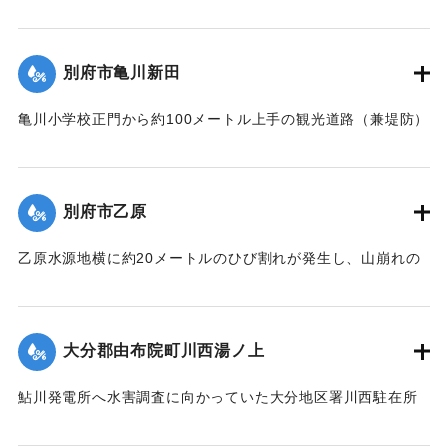
中央を流れる向野川が2メートルあまり増水。周囲の河床が高
橋脚基礎洗掘のため、左岸橋台と最左岸橋脚の折損せる一部
いために氾濫を起こし、午後11時半ごろ宇佐駅前通りの30戸
を残して他は完全に流失した。
あまり、続いて集落西側の80戸が浸水した。浅いところでは2
別府市亀川新田
【出典：昭和28年西日本水害調査報告書（土木学会西部支部,
尺、深いところでは5尺あまり床上浸水した。宇佐地区警察
1957）】
や、消防団員がロープで老人や子どもをしばり宇佐駅へ避難
亀川小学校正門から約100メートル上手の観光道路（兼堤防）
させた。水は3時間のち29日午前1時半ごろから引き始めた。
が30メートル決壊。亀川小学校および亀川駅前一帯の約30町
｜固有コード:
00543085
死傷者はなかった。
歩が冠水、29日午前1時頃には住宅40戸あまりが浸水した。
【出典：大分合同新聞 1953年6月29日夕刊1面】
さらに増水のおそれがあるために市当局は強制立ち退き命令
別府市乙原
を出した。地元消防団は漁船2隻で住民の救助にあたり、午前
｜固有コード:
00543078
3時過ぎには全員を付近の人家や旅館などに避難させた。
乙原水源地横に約20メートルのひび割れが発生し、山崩れの
【出典：大分合同新聞 1953年6月29日夕刊2面】
おそれが出たために、付近の住民11世帯が避難を行った。亀
裂は30日にかけさらにひどくなり、10戸の家が傾き危険な状
｜固有コード:
00543079
態となった。
大分郡由布院町川西湯ノ上
【出典：大分合同新聞 1953年6月29日夕刊2面】
鮎川発電所へ水害調査に向かっていた大分地区署川西駐在所
｜固有コード:
00543080
の巡査が行方不明になった。巡査は湯ノ上地区の民家に立ち
寄ったあと連絡が取れなくなった。