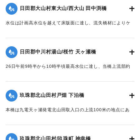
失した。尚左岸側橋脚は50米下流に残存していた。
日田郡大山村東大山/西大山 田中渕橋
【出典：昭和28年西日本水害調査報告書（土木学会西部支部,
1957）】
水位は計画高水位を越えて床版面に達し、流失橋材によりケ
ーブルが切られ橋体は流失、塔柱一基は土石の衝突に依り転
｜固有コード:
00543093
倒した。
【出典：昭和28年西日本水害調査報告書（土木学会西部支部,
日田郡中川村湯山/桜竹 天ヶ瀬橋
1957）】
26日午前9時半から10時半頃最高水位に達し、当橋上流部約
｜固有コード:
00543094
100米附近より河状が右折湾曲しているため左岸国道（久留米
別府線）は水位が路上1.8米に達し、本橋の高欄を越流、多量
の流木を流下した。そのため左岸より第2連目の高欄約11米を
玖珠郡北山田村戸畑 下泊橋
損傷、又左岸側より第1橋脚は洗掘により28日突如として沈下
し約30度傾斜したため第2連のスパン14.10米中、約10米に亘
本橋は九電天ヶ瀬発電北山田取入口の上流100米の地点にあ
って亀裂を生じた。
り、今回の洪水でその取入口が破壊され、その上流に堆積し
【出典：昭和28年西日本水害調査報告書（土木学会西部支部,
ていた土砂が漸次洗掘されたため、本橋脚は2米余りの洗掘を
1957）】
受け、水勢の増大に伴い26日午前10時左岸側から橋脚4基が
玖珠郡北山田村/玖珠町 神幸橋