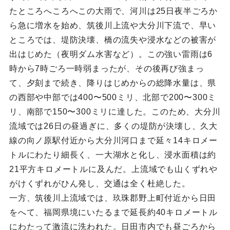
たところへころへこの大雨で、河川は25日夜半ごろか
ら急に増水を始め、筑後川上流や大分川下流で、早い
ところでは、堤防決壊、橋の流失や浸水などの被害が
出はじめた（夜明ダム水害など）。この強い雷雨は6
時から7時ごろ一時弱まったが、その後再び強まっ
て、夕刻まで続き、降りはじめからの総降水量は、県
の西部や中部では400〜500ミリ、北部で200〜300ミ
リ、南部で150〜300ミリに達した。このため、大分川
流域では26日の昼過ぎに、多くの堤防が決壊し、久大
線の向ノ原駅付近から大分川河口まで延々14キロメー
トルにわたり細長く、一大湖水と化し、浸水面積は約
21平方キロメートルに及んだ。上流域でも山くずれや
がけくずれがひん発し、交通は全く杜絶した。
一方、筑後川上流域では、玖珠郡野上町付近から日田
をへて、福岡県境にいたるまで延長約40キロメートル
にわたって激流に洗われた。日田市内でも昼ごろから