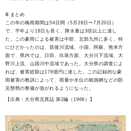
Ⅲ まとめ
この年の梅雨期間は54日間（5月28日〜7月20日）
で、平年より18日も長く、降水量は3倍以上に達し
た。この豪雨による被害は中部、北部九州に多く、特
にひどかったのは、筑後川流域、小国、阿蘇、熊本方
面で、県内では、日田、玖珠方面、大分川下流域、大
野川上流、山国川中流域であった。大分県の調査によ
れば、被害総額は178億円に達した。この記録的な豪
雨被害の教訓によって、雨量や水位の観測網などの防
災態勢の整備が急がれるようになった。
【出典：大分県災異誌 第2編（1966）】