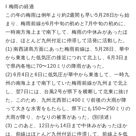
Ⅰ 梅雨の経過
この年の梅雨は例年より約2週間も早い5月28日から始
まり、梅雨前線が6月中旬の初めと7月中旬の初めに、
一時南方海上まで南下して、梅雨の中休みがあったほ
かは、ほとんど九州付近に停滞して活発に活動した。
(1) 南西諸島方面にあった梅雨前線は、5月28日、華中
から東進した低気圧の接近につれて北上し、6月3日ま
で県内各地に70〜120ミリの降雨があった。
(2) 6月4日と6日に低気圧が華中から東進して、一時九
州の南海上まで南下していた梅雨前線が九州まで北上
し、翌7日には、台風2号が県下を横断して北東に抜け
た。このため、九州北西部に400ミリ前後の大雨が降
って大きな水害をもたらし、県下にも150〜250ミリの
大雨が降り、かなりの被害があった。(別項述）
(3) このあと、12日から14日まで中休みがあったほか
は、前線はほとんど九州付近に停滞して、前線上を低