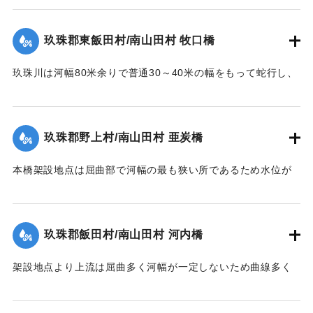
に漸次洗掘され、又上流牧口橋橋材が激突して右岸側4経間を
【出典：碑文】
残し他は全部流失した。その後左岸堤防に流木が激突破堤し
玖珠郡東飯田村/南山田村 牧口橋
堤内を本流の如く流れたため洗掘された部分に再び土砂が堆
1953/6/26｜固有コード:
00543099
積した。尚右岸側残存部は最右の脚が少し傾斜したのみで他
玖珠川は河幅80米余りで普通30～40米の幅をもって蛇行し、
は無事であった。
洪水の時は流量によって水際曲線が変化し水衝部も従って異
【出典：昭和28年西日本水害調査報告書（土木学会西部支部,
なってくる。それで過年のデーラ、ルース、キジア等比較的
1957）】
大きかった洪水にしても冠水程度の右岸側木造部高水敷も今
玖珠郡野上村/南山田村 亜炭橋
回は水衝部と化し、上流の橋材及び立木等が流れかかり、河
｜固有コード:
00543090
床の洗掘が進むにつれて右岸側の木造部は橋体・橋脚共5スパ
本橋架設地点は屈曲部で河幅の最も狭い所であるため水位が
ン流失、残り2スパンは第1、第2木造橋脚が下流に30度余傾
著しく上昇、橋面を溢流して橋体流失、同時に河床洗掘され
斜、橋体はコンクリート脚にもたれるようにして残った。尚
橋脚転倒押流された。尚橋脚は20米下流に残存していた。
永久構造部分は無事であった。
【出典：昭和28年西日本水害調査報告書（土木学会西部支部,
玖珠郡飯田村/南山田村 河内橋
【出典：昭和28年西日本水害調査報告書（土木学会西部支部,
1957）】
1957）】
架設地点より上流は屈曲多く河幅が一定しないため曲線多く
｜固有コード:
00543092
又河床は大転石、硬岩のため堆積土礫の送流著しく、突出せ
｜固有コード:
00543091
る右岸橋台及び左岸側橋脚の河床を洗掘して転倒、橋体共流