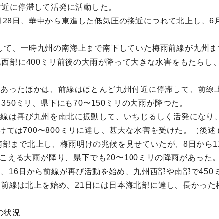
付近に停滞して活発に活動した。
5月28日、華中から東進した低気圧の接近につれて北上し、6月
東進して、一時九州の南海上まで南下していた梅雨前線が九州
西部に400ミリ前後の大雨が降って大きな水害をもたらし、県
休みがあったほかは、前線はほとんど九州付近に停滞して、前線
50ミリ、県下にも70〜150ミリの大雨が降つた。
て、前線は再び九州を南北に振動して、いちじるしく活発にな
かけては700〜800ミリに達し、甚大な水害を受けた。（後述
海南部まで北上し、梅雨明けの兆候を見せていたが、8日から
こえる大雨が降り、県下でも20〜100ミリの降雨があった
たが、16日から前線が再ぴ活動を始め、九州西部や南部で45
て、前線は北上を始め、21日には日本海北部に達し、長かっ
の状況