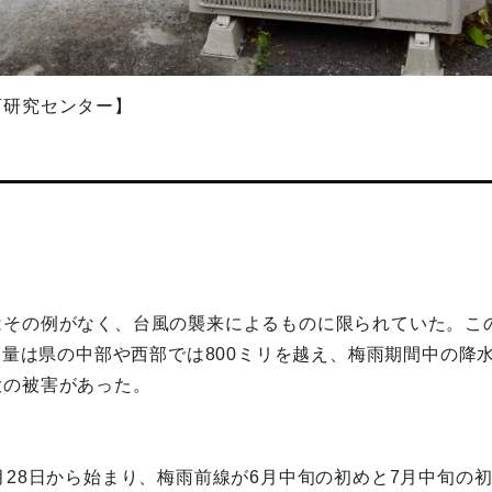
育研究センター】
はその例がなく、台風の襲来によるものに限られていた。こ
水量は県の中部や西部では800ミリを越え、梅雨期間中の降
大の被害があった。
月28日から始まり、梅雨前線が6月中旬の初めと7月中旬の