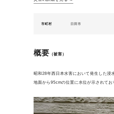
市町村
日田市
概要
（被害）
昭和28年西日本水害において発生した浸
地面から95cmの位置に水位が示されており