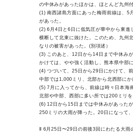
の中休みがあったほかは、ほとんど九州
(1) 南西諸島方面にあった梅雨前線は、
があった。
(2) 6月4日と6日に低気圧が華中から
横断して北東に抜けた。このため、九州北
なりの被害があった。(別項述）
(3) このあと、12日から14日まで中
かけては、やや強く活動し、熊本県中部に3
(4) つづいて、25日から29日にかけ
中部では1,000ミリ、北部から北西部に
(5) 7月に入ってから、前線は時々日本
北部や中部、西部に多い所では200ミリを
(6) 12日から15日までは中休みがあっ
250ミリの大雨が降った。20日になっ
Ⅱ 6月25日〜29日の前後3回にわたる大雨