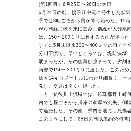
(第1回目）6月25日〜26日の大雨
6月24日の朝、揚子江中流に発生した低
県では8時ごろから雨が降り始めた。15
がら朝鮮海峡を東に進み、前線が大分県南
は、150〜200ミリに達する大雨が降った
すでに5月末以来300〜400ミリの雨
分川下流で、早いところでは、堤防決壊、
弱まったが、その後再び強まって、夕刻まで
南部で150〜300ミリに達した。この
延々14キロメートルにわたり細長く、一
発し、交通は全く杜絶した。
一方、筑後川上流域では、玖珠郡野上町付
内でも昼ごろから川岸の家屋の流失、倒壊
て途絶した。その他、県内各地にも死傷
このようにして、25日の朝以来約33時