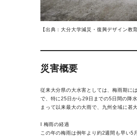
【出典：大分大学減災・復興デザイン教
災害概要
従来大分県の大水害としては、梅雨期に
で、特に25日から29日までの5日間の降
まって以来最大の大雨で、九州全域に甚
Ⅰ 梅雨の経過
この年の梅雨は例年より約2週間も早い5