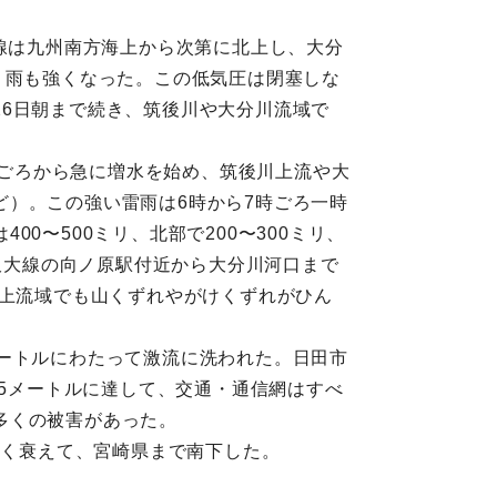
前線は九州南方海上から次第に北上し、大分
、雨も強くなった。この低気圧は閉塞しな
6日朝まで続き、筑後川や大分川流域で
半ごろから急に増水を始め、筑後川上流や大
）。この強い雷雨は6時から7時ごろ一時
〜500ミリ、北部で200〜300ミリ、
、久大線の向ノ原駅付近から大分川河口まで
。上流域でも山くずれやがけくずれがひん
ートルにわたって激流に洗われた。日田市
.5メートルに達して、交通・通信網はすべ
多くの被害があった。
やく衰えて、宮崎県まで南下した。