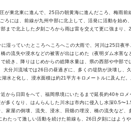
気圧が東北東に進んで、25日の朝黄海に進んだころ、梅雨
時ごろには、前線が九州中部に北上して、活発に活動を始め
部まで北上した夕刻ごろから雨は雷を交えて更に強まり、2
。
で十分に湿っていたところへころへこの大雨で、河川は25日夜
橋の流失や浸水などの被害が出はじめた（夜明ダム水害など
続き、降りはじめからの総降水量は、県の西部や中部では400
ため、大分川流域では26日の昼過ぎに、多くの堤防が決壊し
大湖水と化し、浸水面積は約21平方キロメートルに及んだ
近から日田をへて、福岡県境にいたるまで延長約40キロメ
が多くなり、はんらんした川水は市内に侵入し水深0.5〜1
者、家屋の倒壊、流失、浸水、田畑の埋没、橋の流失など、
間にわたって激しい活動を続けた前線も、26日夕刻にはよう