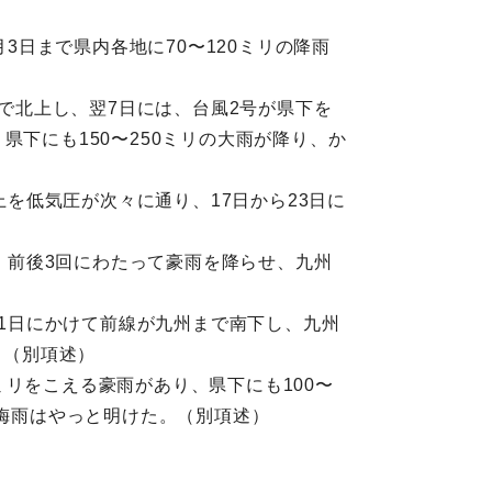
3日まで県内各地に70〜120ミリの降雨
まで北上し、翌7日には、台風2号が県下を
下にも150〜250ミリの大雨が降り、か
上を低気圧が次々に通り、17日から23日に
り、前後3回にわたって豪雨を降らせ、九州
）
11日にかけて前線が九州まで南下し、九州
。（別項述）
0ミリをこえる豪雨があり、県下にも100〜
た梅雨はやっと明けた。（別項述）