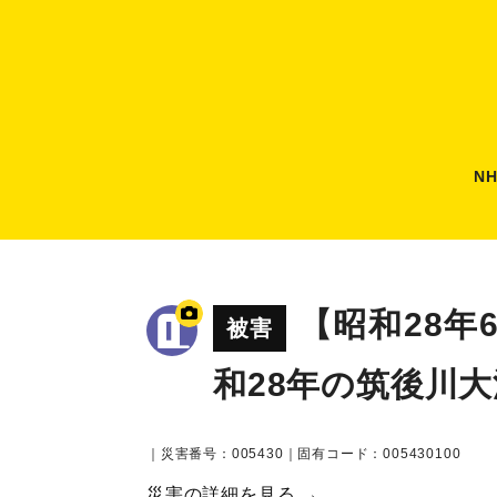
N
【昭和28
被害
和28年の筑後川
｜災害番号：005430｜固有コード：005430100
災害の詳細を見る →