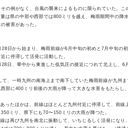
はその例がなく、台風の襲来によるものに限られていた。こ
水量は県の中部や西部では800ミリを越え、梅雨期間中の降
大の被害があった。
月28日から始まり、梅雨前線が6月中旬の初めと7月中旬の
付近に停滞して活発に活動した。
5月28日、華中から東進した低気圧の接近につれて北上し、6月
東進して、一時九州の南海上まで南下していた梅雨前線が九州
西部に400ミリ前後の大雨が降って大きな水害をもたらし、県
休みがあったほかは、前線はほとんど九州付近に停滞して、前線
50ミリ、県下にも70〜150ミリの大雨が降つた。
て、前線は再び九州を南北に振動して、いちじるしく活発にな