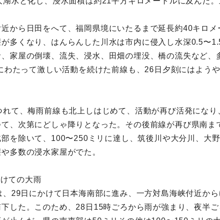
大湖水と化し、浸水面積は約21平方キロメートルに及んだ
近から日田をへて、福岡県境にいたるまで延長約40キロメ
が多くなり、はんらんした川水は市内に侵入し水深0.5〜1
者、家屋の倒壊、流失、浸水、田畑の埋没、橋の流失など、
間にわたって激しい活動を続けた前線も、26日夕刻にはよう
つれて、梅雨前線も北上しはじめて、活動が再び活発になり
つて、次第にどしゃ降りとなった。その後前線が再び県南ま
部を除いて、100〜250ミリに達し、筑後川や大分川、大
壊や多数の浸水家屋がでた。
かけての大雨
は、29日にかけて日本海南部に進み、一方対島海峡付近から
下した。このため、28日15時ごろから雨が強まり、夜半ご