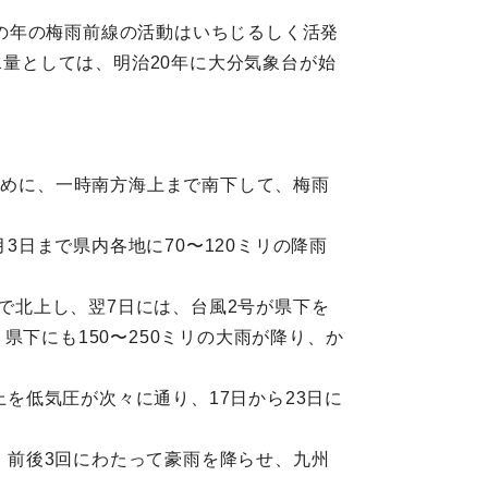
の年の梅雨前線の活動はいちじるしく活発
水量としては、明治20年に大分気象台が始
初めに、一時南方海上まで南下して、梅雨
3日まで県内各地に70〜120ミリの降雨
まで北上し、翌7日には、台風2号が県下を
下にも150〜250ミリの大雨が降り、か
上を低気圧が次々に通り、17日から23日に
り、前後3回にわたって豪雨を降らせ、九州