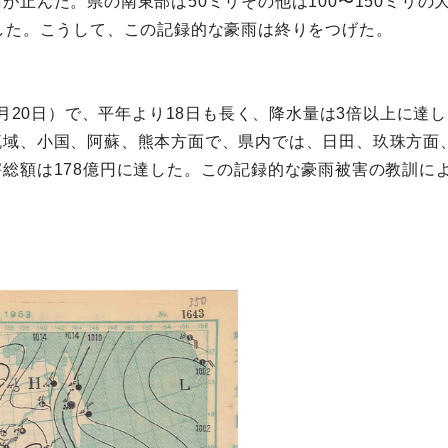
止んだ。県の南東部は50ミリその他は100〜150ミリの
した。こうして、この記録的な豪雨は終りをつげた。
7月20日）で、平年より18日も長く、降水量は3倍以上に
流域、小国、阿蘇、熊本方面で、県内では、日田、玖珠方面
総額は178億円に達した。この記録的な豪雨被害の教訓に