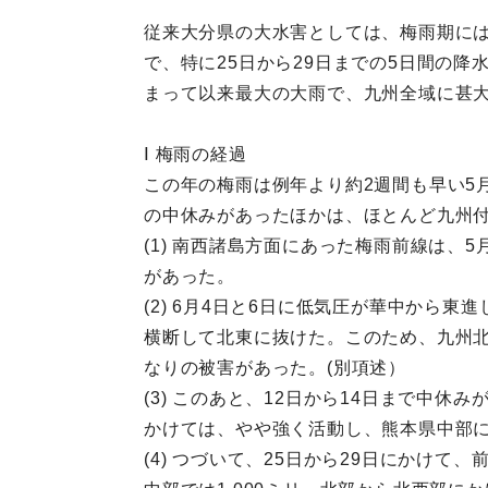
従来大分県の大水害としては、梅雨期に
で、特に25日から29日までの5日間の降
まって以来最大の大雨で、九州全域に甚
Ⅰ 梅雨の経過
この年の梅雨は例年より約2週間も早い5
の中休みがあったほかは、ほとんど九州
(1) 南西諸島方面にあった梅雨前線は、
があった。
(2) 6月4日と6日に低気圧が華中から
横断して北東に抜けた。このため、九州北
なりの被害があった。(別項述）
(3) このあと、12日から14日まで中
かけては、やや強く活動し、熊本県中部に3
(4) つづいて、25日から29日にかけ