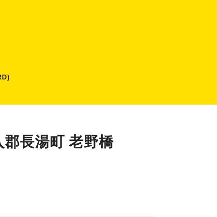
D)
入郡長湯町 老野橋