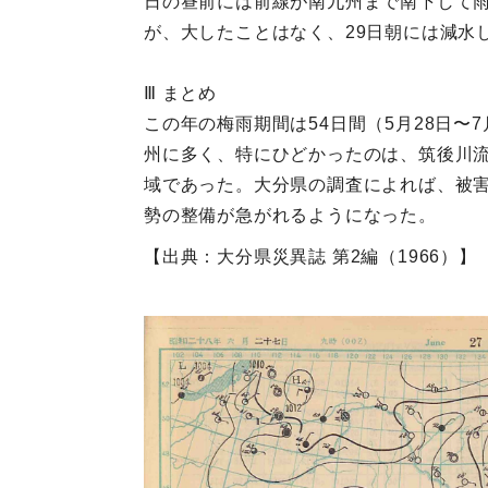
日の昼前には前線が南九州まで南下して雨が
が、大したことはなく、29日朝には減水
Ⅲ まとめ
この年の梅雨期間は54日間（5月28日〜
州に多く、特にひどかったのは、筑後川
域であった。大分県の調査によれば、被害
勢の整備が急がれるようになった。
【出典：大分県災異誌 第2編（1966）】