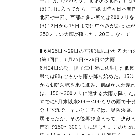
中部では1,000ミリ、北部から北西部に
(5) 7月に入ってから、前線は時々日本
北部や中部、西部に多い所では200ミリを
(6) 12日から15日までは中休みがあっ
250ミリの大雨が降った。20日になっ
Ⅱ 6月25日〜29日の前後3回にわたる大雨
(第1回目）6月25日〜26日の大雨
6月24日の朝、揚子江中流に発生した低
県では8時ごろから雨が降り始めた。15
がら朝鮮海峡を東に進み、前線が大分県南
は、150〜200ミリに達する大雨が降った
すでに5月末以来300〜400ミリの雨
分川下流で、早いところでは、堤防決壊、
弱まったが、その後再び強まって、夕刻まで
南部で150〜300ミリに達した。この