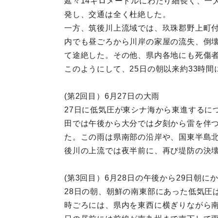
延々14キロメートルにわたり細長く、一
発し、交通は全く杜絶した。
一方、筑後川上流域では、玖珠郡野上町付
内でも昼ごろから川岸の家屋の流失、倒壊
て途絶した。その他、県内各地にも死傷
このようにして、25日の朝以来約33時
(第2回目）6月27日の大雨
27日に低気圧が東シナ海から東進するに
田では午後から大分では夕刻から雷を伴
た。この雨は県南部の沿岸や、国東半島北
後川の上流では夜半前に、再び堤防の決
(第3回目）6月28日の午後から29日朝に
28日の朝、朝鮮の南東部にあった低気圧
時ごろには、県内を東西に横ぎりながら南