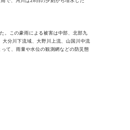
大雨で、河川は28日の夕刻から増水した
達した。この豪雨による被害は中部、北部九
、大分川下流域、大野川上流、山国川中流
よって、雨量や水位の観測網などの防災態