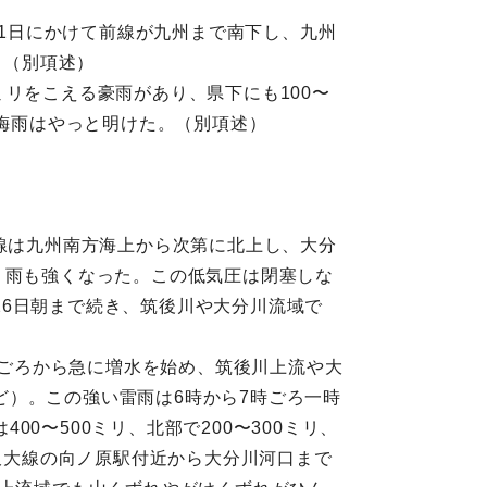
）
11日にかけて前線が九州まで南下し、九州
。（別項述）
0ミリをこえる豪雨があり、県下にも100〜
た梅雨はやっと明けた。（別項述）
前線は九州南方海上から次第に北上し、大分
、雨も強くなった。この低気圧は閉塞しな
6日朝まで続き、筑後川や大分川流域で
半ごろから急に増水を始め、筑後川上流や大
）。この強い雷雨は6時から7時ごろ一時
〜500ミリ、北部で200〜300ミリ、
、久大線の向ノ原駅付近から大分川河口まで