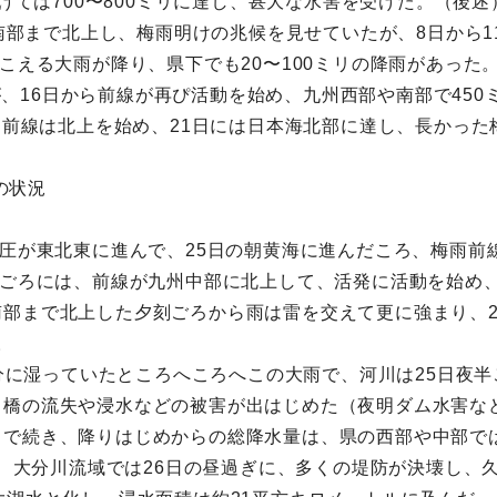
かけては700〜800ミリに達し、甚大な水害を受けた。（後述
海南部まで北上し、梅雨明けの兆候を見せていたが、8日から
こえる大雨が降り、県下でも20〜100ミリの降雨があった
たが、16日から前線が再ぴ活動を始め、九州西部や南部で45
て、前線は北上を始め、21日には日本海北部に達し、長かっ
の状況
気圧が東北東に進んで、25日の朝黄海に進んだころ、梅雨
時ごろには、前線が九州中部に北上して、活発に活動を始め
部まで北上した夕刻ごろから雨は雷を交えて更に強まり、2
。
で十分に湿っていたところへころへこの大雨で、河川は25日夜
橋の流失や浸水などの被害が出はじめた（夜明ダム水害など
続き、降りはじめからの総降水量は、県の西部や中部では400
ため、大分川流域では26日の昼過ぎに、多くの堤防が決壊し