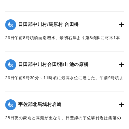
1957）】
【出典：昭和28年西日本水害調査報告書（土木学会西部支部,
1957）】
｜固有コード:
00543082
日田郡中川村/馬原村 合田橋
｜固有コード:
00543083
26日午前8時頃橋面迄増水、最初右岸より第8橋脚に材木1本
激突し8連目と9連目が橋脚と共に流失、その後は橋脚基礎が
渦流により洗掘され、又軽構造のため水圧と浮力により右岸
に向かって各スパン次々に流失し、2～3連ずつ結束のまま下
日田郡中川村合田/湯山 池の原橋
流約100米に流れ分散していた。最後に右岸側流失の際橋台を
決潰した。
26日午前9時30分～11時頃に最高水位に達した。午前9時頃よ
【出典：昭和28年西日本水害調査報告書（土木学会西部支部,
り右岸国道を溢水し、当橋取付道路を含みて上下流に副った
1957）】
国道約400米を崩壊せしめ、続いて右岸側の木桁部を流失し
た。午前10時頃に左岸池の原部落民の水防にも拘らず、約1米
宇佐郡北馬城村岩崎
｜固有コード:
00543084
高に積まれた水防資材を押流し部落内に浸水、当橋の鉄筋コ
ンクリート桁部は左岸側より大音響を発して流失、その橋体
28日夜の豪雨と高潮が重なり、日豊線の宇佐駅付近は集落の
は左岸堤防に副い約40米流下した。12時頃迄に多量の流木と
中央を流れる向野川が2メートルあまり増水。周囲の河床が高
橋脚基礎洗掘のため、左岸橋台と最左岸橋脚の折損せる一部