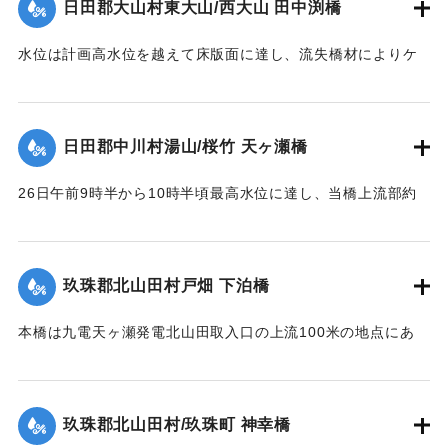
日田郡大山村東大山/西大山 田中渕橋
【出典：昭和28年西日本水害調査報告書（土木学会西部支部,
1957）】
水位は計画高水位を越えて床版面に達し、流失橋材によりケ
ーブルが切られ橋体は流失、塔柱一基は土石の衝突に依り転
｜固有コード:
00543093
倒した。
【出典：昭和28年西日本水害調査報告書（土木学会西部支部,
日田郡中川村湯山/桜竹 天ヶ瀬橋
1957）】
26日午前9時半から10時半頃最高水位に達し、当橋上流部約
｜固有コード:
00543094
100米附近より河状が右折湾曲しているため左岸国道（久留米
別府線）は水位が路上1.8米に達し、本橋の高欄を越流、多量
の流木を流下した。そのため左岸より第2連目の高欄約11米を
玖珠郡北山田村戸畑 下泊橋
損傷、又左岸側より第1橋脚は洗掘により28日突如として沈下
し約30度傾斜したため第2連のスパン14.10米中、約10米に亘
本橋は九電天ヶ瀬発電北山田取入口の上流100米の地点にあ
って亀裂を生じた。
り、今回の洪水でその取入口が破壊され、その上流に堆積し
【出典：昭和28年西日本水害調査報告書（土木学会西部支部,
ていた土砂が漸次洗掘されたため、本橋脚は2米余りの洗掘を
1957）】
受け、水勢の増大に伴い26日午前10時左岸側から橋脚4基が
玖珠郡北山田村/玖珠町 神幸橋
倒れた。午前11時の最高水位時にコンクリート橋脚及び橋体