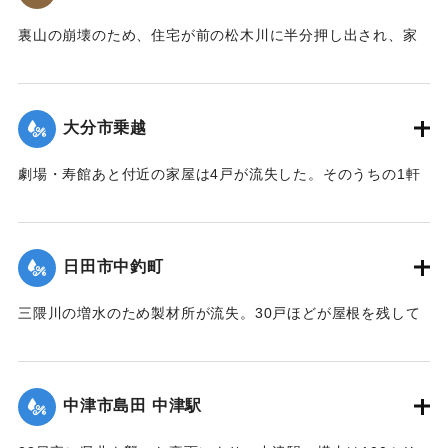
【出典：大分合同新聞 1953年6月29日朝刊3面】
裏山の崩壊のため、住宅が前の松木川に半分押し出され、家
｜固有コード:
00543071
の中で家財整理中だった40代の男性と30代の女性2人の夫婦
が下敷きとなった。近所の人や消防団が終日捜索活動を行っ
たが、発見されず、川に流されたものだとみられている。29
大分市乗越
日午後5時頃に現場から500メートル下流で男性の切断された
片足が見つかった。
劇場・寿館あと付近の家屋は4戸が流失した。そのうちの1軒
【出典：大分合同新聞 1953年6月29日朝刊3面】
は別府湾の対岸、国東町の国東海岸に漂着した。
【出典：大分合同新聞 1953年6月29日朝刊3面】
｜固有コード:
00543072
日田市中釣町
｜固有コード:
00543073
三隈川の増水のため製材所が流失。30戸ほどが屋根を残して
浸水した。
【出典：大分合同新聞 1953年6月28日夕刊2面】
中津市島田 中津駅
｜固有コード:
00543065