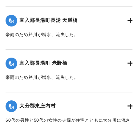
め、稲干しいかだに乗り、約1キロ下の田んぼの小高い丘に避
難。そこにかけつけた集落の人がロープをいかだに結びつけ
直入郡長湯町長湯 天満橋
引き上げようとしたが、残り3メートルというところでロープ
が外れ、本流に流されてしまった。途中で2人がいかだから転
豪雨のため芹川が増水、流失した。
落、その後玖珠町の協心橋の橋脚にいかだは激突。全員バラ
【出典：大分合同新聞 1953年6月28日朝刊3面】
バラになり流れに飲まれてしまった。1人は自力で逃げ出した
が、1人は遺体で発見。残り5人は行方不明のままになってい
｜固有コード:
00543061
る。
直入郡長湯町 老野橋
【出典：大分合同新聞 1953年6月29日朝刊3面】
豪雨のため芹川が増水、流失した。
｜固有コード:
00543069
【出典：大分合同新聞 1953年6月28日朝刊3面】
｜固有コード:
00543062
大分郡東庄内村
60代の男性と50代の女性の夫婦が住宅とともに大分川に流さ
れ行方不明となっていたが、27日正午ごろ下流の稙田村田原
で2人とも遺体となって流れているのを発見された。