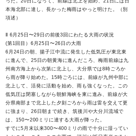
った。20日になって、前線は北上を始め、21日には日
本海北部に達し、長かった梅雨はやっと明けた。（別
項述）
Ⅱ 6月25日〜29日の前後3回にわたる大雨の状況
(第1回目）6月25日〜26日の大雨
6月24日の朝、揚子江中流に発生した低気圧が東北東
に進んで、25日の朝黄海に進んだころ、梅雨前線は九
州南方海上から次第に北上し、大分県では8時ごろか
ら雨が降り始めた。15時ごろには、前線が九州中部に
北上して、活発に活動を始め、雨も強くなった。この
低気圧は閉塞しながら朝鮮海峡を東に進み、前線が大
分県南部まで北上した夕刻ごろから雨は雷を交えて更
に強まり、26日朝まで続き、筑後川や大分川流域で
は、150〜200ミリに達する大雨が降った。
すでに5月末以来300〜400ミリの雨で十分に湿ってい