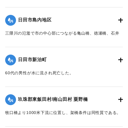
米を越え、流木は中央部橋脚に約100石堆積した。そのため左
又両橋脚共基部は岩盤へ埋め込みしてなく途中の転石にのっ
岸より第4と第5橋脚間の高欄及び橋体が川下に向かってへの
ている状態であった。
【石碑の碑文】
字形をなして決潰、次いで右岸残存部、最後に左岸残存部と
日田市島内地区
【出典：昭和28年西日本水害調査報告書（土木学会西部支部,
洪水記念碑
順次に橋体は全部流失した。その後約30分～1時間を経て渦流
1957）】
昭和二十八年六月二十六日
による洗掘と流木の激突により第5橋脚、次いで第7橋脚、最
三隈川の氾濫で市の中心部につながる亀山橋、徳瀬橋、石井
前日ヨリノ雨朝来ヨリ豪雨
後に第3橋脚が流失した。
鉄橋（三隈橋）が流失、陸の孤島となった。80町歩の耕地の
｜固有コード:
00543095
トナリ午后一時未曾有ノ大
【出典：昭和28年西日本水害調査報告書（土木学会西部支部,
うち60町歩の田畑が石ころと砂に埋まり、住宅は片っ端から
増水ニテ田畑約六丁居宅一
1957）】
流され、倒壊したため、住民は日隈小学校や神社などで避難
棟其他四棟流出埋没部落全
日田市新治町
生活を送った。
戸床上浸水セリ
｜固有コード:
00543096
依テ碑ヲ建テ記念トス
【出典：日田水害誌（池田範六,1955）】
60代の男性が水に流され死亡した。
【出典：日田水害誌（池田範六,1955）】
｜固有コード:
00543097
※碑文の画像・翻刻は「デジタル拓本」による。
｜固有コード:
00543098
玖珠郡東飯田村/南山田村 粟野橋
【学生CERDの感想】
牧口橋より1000米下流に位置し、架橋条件は同性質である。
後世に受け継がれるべき石碑が、現在では目につかない場所
右岸が低水部であるが左岸側の高水部が水衝部となったため
に建っていることに驚いた。
に漸次洗掘され、又上流牧口橋橋材が激突して右岸側4経間を