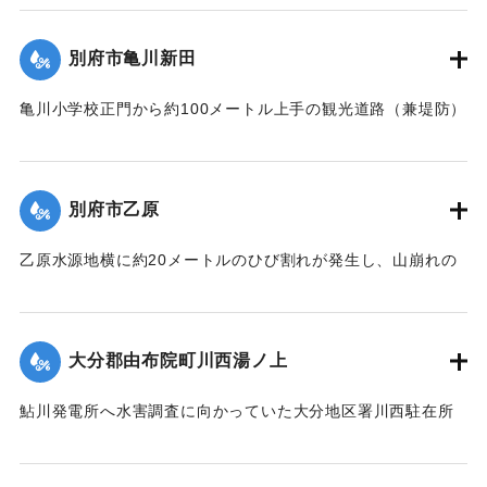
いために氾濫を起こし、午後11時半ごろ宇佐駅前通りの30戸
を残して他は完全に流失した。
あまり、続いて集落西側の80戸が浸水した。浅いところでは2
別府市亀川新田
【出典：昭和28年西日本水害調査報告書（土木学会西部支部,
尺、深いところでは5尺あまり床上浸水した。宇佐地区警察
1957）】
や、消防団員がロープで老人や子どもをしばり宇佐駅へ避難
亀川小学校正門から約100メートル上手の観光道路（兼堤防）
させた。水は3時間のち29日午前1時半ごろから引き始めた。
が30メートル決壊。亀川小学校および亀川駅前一帯の約30町
｜固有コード:
00543085
死傷者はなかった。
歩が冠水、29日午前1時頃には住宅40戸あまりが浸水した。
【出典：大分合同新聞 1953年6月29日夕刊1面】
さらに増水のおそれがあるために市当局は強制立ち退き命令
別府市乙原
を出した。地元消防団は漁船2隻で住民の救助にあたり、午前
｜固有コード:
00543078
3時過ぎには全員を付近の人家や旅館などに避難させた。
乙原水源地横に約20メートルのひび割れが発生し、山崩れの
【出典：大分合同新聞 1953年6月29日夕刊2面】
おそれが出たために、付近の住民11世帯が避難を行った。亀
裂は30日にかけさらにひどくなり、10戸の家が傾き危険な状
｜固有コード:
00543079
態となった。
大分郡由布院町川西湯ノ上
【出典：大分合同新聞 1953年6月29日夕刊2面】
鮎川発電所へ水害調査に向かっていた大分地区署川西駐在所
｜固有コード:
00543080
の巡査が行方不明になった。巡査は湯ノ上地区の民家に立ち
寄ったあと連絡が取れなくなった。