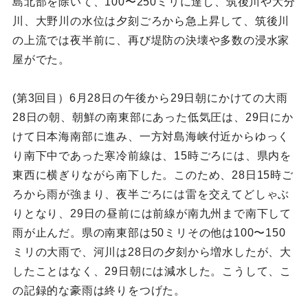
島北部を除いて、100〜250ミリに達し、筑後川や大分
川、大野川の水位は夕刻ごろから急上昇して、筑後川
の上流では夜半前に、再び堤防の決壊や多数の浸水家
屋がでた。
(第3回目）6月28日の午後から29日朝にかけての大雨
28日の朝、朝鮮の南東部にあった低気圧は、29日にか
けて日本海南部に進み、一方対島海峡付近からゆっく
り南下中であった寒冷前線は、15時ごろには、県内を
東西に横ぎりながら南下した。このため、28日15時ご
ろから雨が強まり、夜半ごろには雷を交えてどしゃぶ
りとなり、29日の昼前には前線が南九州まで南下して
雨が止んだ。県の南東部は50ミリその他は100〜150
ミリの大雨で、河川は28日の夕刻から増水したが、大
したことはなく、29日朝には減水した。こうして、こ
の記録的な豪雨は終りをつげた。