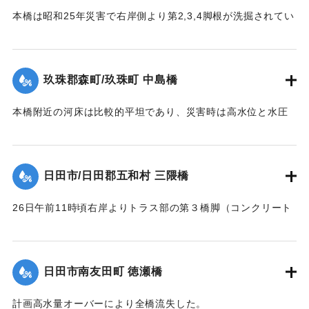
｜固有コード:
00543086
の大半流失、残ったのは右岸側の2経間のみであった。
本橋は昭和25年災害で右岸側より第2,3,4脚根が洗掘されてい
【出典：昭和28年西日本水害調査報告書（土木学会西部支部,
た。当所は河状が右曲りの屈曲部で左岸側が水衝部であり、
1957）】
水位が橋面を越え流木が多量に流下して26日午前10時20分左
岸より3経間流失、他は約40分後水位の最高時に流失、右岸よ
玖珠郡森町/玖珠町 中島橋
｜固有コード:
00543087
り第2,3,4橋脚もその時倒れ去った。他の橋脚5基及び両橋台
は無事であったが、左橋台後方13.0米、右橋台後方20米の道
本橋附近の河床は比較的平坦であり、災害時は高水位と水圧
路及田畑は流失した。
に抗しきれず左岸側5スパンが先ず流失、次いで右岸側4スパ
【出典：昭和28年西日本水害調査報告書（土木学会西部支部,
ン、その後残りの中央部も流木のため流失、両兄弟を残し全
1957）】
スパンあとかたもなく流された。
日田市/日田郡五和村 三隈橋
【出典：昭和28年西日本水害調査報告書（土木学会西部支部,
｜固有コード:
00543088
1957）】
26日午前11時頃右岸よりトラス部の第３橋脚（コンクリート
脚）と基礎との界より折損し両側2スパン流失、午後1時頃橋
｜固有コード:
00543089
面上0.2米溢流して全橋流失した。通水断面の不足と、脚と基
礎との連結部に弱点を有していたためと思われる。又右岸橋
日田市南友田町 徳瀬橋
台は堤内地に溢水したため裏込が抜かれ崩潰した。
【出典：昭和28年西日本水害調査報告書（土木学会西部支部,
計画高水量オーバーにより全橋流失した。