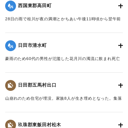
｜固有コード:
00543076
西国東郡高田町
28日の雨で桂川が夜の満潮とかちあい午後11時頃から翌午前
1時頃まで最高2メートルの増水を記録。御玉橋の下流左岸
（65メートル）、上流（35メートル）、桂橋の下流左岸（8
メートル）がそれぞれ決壊して、右岸の玉津側の御玉橋から
日田市清水町
町役場一帯は濁流が護岸を越して、2尺ほど浸水した。
【出典：大分合同新聞 1953年6月29日夕刊1面】
豪雨のため60代の男性が氾濫した花月川の濁流に飲まれ死亡
した。遺体は28日午前7時頃、下流の光岡小学校の裏手で発見
｜固有コード:
00543077
された。
【出典：大分合同新聞 1953年6月29日朝刊3面】
日田郡五馬村出口
｜固有コード:
00543070
山崩れのため住宅が埋没。家族8人が生き埋めとなった。集落
の人たちの救助作業で4人は助け出されたが、60代の女性、
10代の女性、4歳の女の子、2歳の男の子が28日遺体となって
発見された。
玖珠郡東飯田村松木