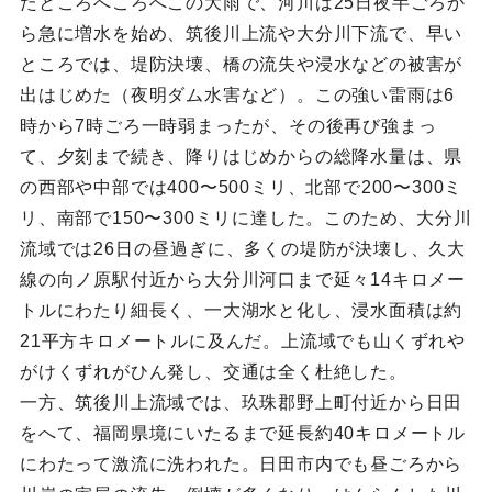
たところへころへこの大雨で、河川は25日夜半ごろか
ら急に増水を始め、筑後川上流や大分川下流で、早い
ところでは、堤防決壊、橋の流失や浸水などの被害が
出はじめた（夜明ダム水害など）。この強い雷雨は6
時から7時ごろ一時弱まったが、その後再び強まっ
て、夕刻まで続き、降りはじめからの総降水量は、県
の西部や中部では400〜500ミリ、北部で200〜300ミ
リ、南部で150〜300ミリに達した。このため、大分川
流域では26日の昼過ぎに、多くの堤防が決壊し、久大
線の向ノ原駅付近から大分川河口まで延々14キロメー
トルにわたり細長く、一大湖水と化し、浸水面積は約
21平方キロメートルに及んだ。上流域でも山くずれや
がけくずれがひん発し、交通は全く杜絶した。
一方、筑後川上流域では、玖珠郡野上町付近から日田
をへて、福岡県境にいたるまで延長約40キロメートル
にわたって激流に洗われた。日田市内でも昼ごろから