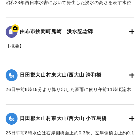
昭和28年西日本水害において発生した浸水の高さを表す水位
標である。
地面から95cmの位置に水位が示されており、
「T.P115.99m」と記されている。
由布市挾間町鬼崎 洪水記念碑
｜固有コード:
005430100
【概要】
山王二十一社（日吉神社）の正門を入り、右手側に建立され
た石碑。
これは、昭和28年6月梅雨前線（西日本大水害）に伴う洪水被
日田郡大山村東大山/西大山 清和橋
害を伝える石碑である。
26日午前8時15分より降り出した豪雨に依り午前11時頃流木
【碑文の要約】
多量となり水位は橋面上1.6米に達して右岸側より流失し始
昭和28年6月26日に、前日から降り続いた雨がさらに強まり
め、瞬時にして全橋体橋脚及び右岸橋台の上端より2.3米の所
豪雨となった。午後1時にこれまでにない増水をもたらしたこ
で破壊流失せしめた。橋脚は2基共約15米下流に頂部を川下に
とで、約6ha（東京ドーム約1.28個分）の田畑が埋没、また
日田郡大山村東大山/西大山 小五馬橋
向け、半分砂に埋れており、床版は所々主鉄筋を露出する程
家屋など複数戸が流出、集落の全世帯が床上浸水する被害が
度で約100米下流に二つに折れて半分砂の中に突込んでいた。
発生した。
26日午前8時水位は右岸側橋面上約0.3米、左岸側橋面上約0.1
尚右岸橋台は河の中に約14米程度突出して築造されており、
この碑を建てて記念とする。