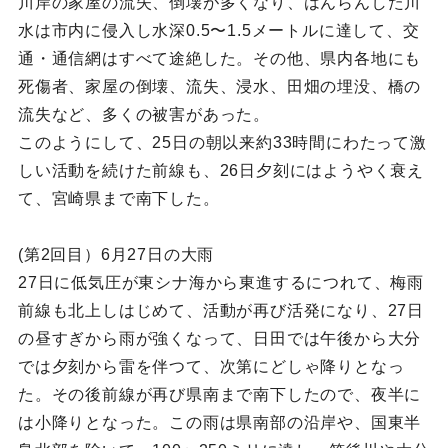
川岸の家屋の流失、倒壊が多くなり、はんらんした川
水は市内に侵入し水深0.5〜1.5メートルに達して、交
通・通信網はすべて途絶した。その他、県内各地にも
死傷者、家屋の倒壊、流失、浸水、田畑の埋没、橋の
流失など、多くの被害があった。
このようにして、25日の朝以来約33時間にわたって激
しい活動を続けた前線も、26日夕刻にはようやく衰え
て、宮崎県まで南下した。
(第2回目）6月27日の大雨
27日に低気圧が東シナ海から東進するにつれて、梅雨
前線も北上しはじめて、活動が再び活発になり、27日
の昼すぎから雨が強くなって、日田では午後から大分
では夕刻から雷を伴つて、次第にどしゃ降りとなっ
た。その後前線が再び県南まで南下したので、夜半に
は小降りとなった。この雨は県南部の沿岸や、国東半