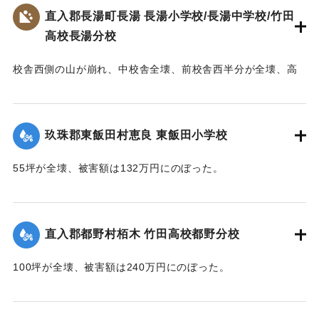
【出典：大分合同新聞 1953年6月28日夕刊2面】
直入郡長湯町長湯 長湯小学校/長湯中学校/竹田
高校長湯分校
｜固有コード:
00543081
校舎西側の山が崩れ、中校舎全壊、前校舎西半分が全壊、高
校校舎が全壊するなどの被害を受ける。当時、小学校、中学
校、高校の分校が同じ敷地に建っており、小学校は150坪が全
壊、70坪が半壊、校庭120坪が流失し、被害額は670万円。中
玖珠郡東飯田村恵良 東飯田小学校
学校は100坪が全壊、校庭70坪が流失し、被害額は393万円。
高校は180坪が全壊、被害額は432万円にのぼった。
55坪が全壊、被害額は132万円にのぼった。
【出典：大分合同新聞 1953年6月29日夕刊1面,直入町誌（直
【出典：大分合同新聞 1953年6月29日夕刊1面】
入町誌刊行会編集委員会 編,1984）】
｜固有コード:
00543075
直入郡都野村栢木 竹田高校都野分校
｜固有コード:
00543074
100坪が全壊、被害額は240万円にのぼった。
【出典：大分合同新聞 1953年6月29日夕刊1面】