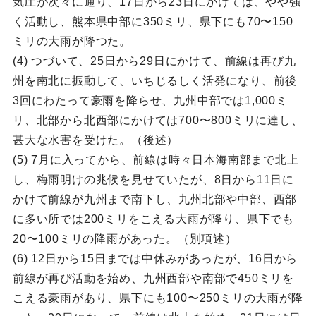
気圧が次々に通り、17日から23日にかけては、やや強
く活動し、熊本県中部に350ミリ、県下にも70〜150
ミリの大雨が降つた。
(4) つづいて、25日から29日にかけて、前線は再び九
州を南北に振動して、いちじるしく活発になり、前後
3回にわたって豪雨を降らせ、九州中部では1,000ミ
リ、北部から北西部にかけては700〜800ミリに達し、
甚大な水害を受けた。（後述）
(5) 7月に入ってから、前線は時々日本海南部まで北上
し、梅雨明けの兆候を見せていたが、8日から11日に
かけて前線が九州まで南下し、九州北部や中部、西部
に多い所では200ミリをこえる大雨が降り、県下でも
20〜100ミリの降雨があった。（別項述）
(6) 12日から15日までは中休みがあったが、16日から
前線が再ぴ活動を始め、九州西部や南部で450ミリを
こえる豪雨があり、県下にも100〜250ミリの大雨が降