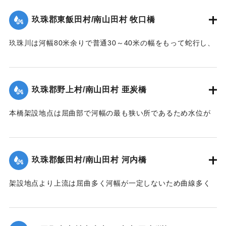
【出典：碑文】
残し他は全部流失した。その後左岸堤防に流木が激突破堤し
玖珠郡東飯田村/南山田村 牧口橋
堤内を本流の如く流れたため洗掘された部分に再び土砂が堆
1953/6/26｜固有コード:
00543099
積した。尚右岸側残存部は最右の脚が少し傾斜したのみで他
玖珠川は河幅80米余りで普通30～40米の幅をもって蛇行し、
は無事であった。
洪水の時は流量によって水際曲線が変化し水衝部も従って異
【出典：昭和28年西日本水害調査報告書（土木学会西部支部,
なってくる。それで過年のデーラ、ルース、キジア等比較的
1957）】
大きかった洪水にしても冠水程度の右岸側木造部高水敷も今
玖珠郡野上村/南山田村 亜炭橋
回は水衝部と化し、上流の橋材及び立木等が流れかかり、河
｜固有コード:
00543090
床の洗掘が進むにつれて右岸側の木造部は橋体・橋脚共5スパ
本橋架設地点は屈曲部で河幅の最も狭い所であるため水位が
ン流失、残り2スパンは第1、第2木造橋脚が下流に30度余傾
著しく上昇、橋面を溢流して橋体流失、同時に河床洗掘され
斜、橋体はコンクリート脚にもたれるようにして残った。尚
橋脚転倒押流された。尚橋脚は20米下流に残存していた。
永久構造部分は無事であった。
【出典：昭和28年西日本水害調査報告書（土木学会西部支部,
玖珠郡飯田村/南山田村 河内橋
【出典：昭和28年西日本水害調査報告書（土木学会西部支部,
1957）】
1957）】
架設地点より上流は屈曲多く河幅が一定しないため曲線多く
｜固有コード:
00543092
又河床は大転石、硬岩のため堆積土礫の送流著しく、突出せ
｜固有コード:
00543091
る右岸橋台及び左岸側橋脚の河床を洗掘して転倒、橋体共流
失した。尚左岸側橋脚は50米下流に残存していた。