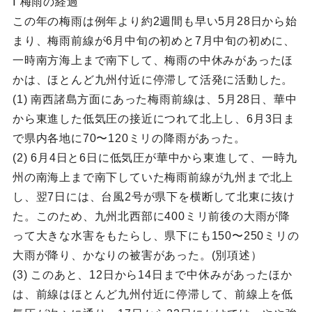
Ⅰ 梅雨の経過
この年の梅雨は例年より約2週間も早い5月28日から始
まり、梅雨前線が6月中旬の初めと7月中旬の初めに、
一時南方海上まで南下して、梅雨の中休みがあったほ
かは、ほとんど九州付近に停滞して活発に活動した。
(1) 南西諸島方面にあった梅雨前線は、5月28日、華中
から東進した低気圧の接近につれて北上し、6月3日ま
で県内各地に70〜120ミリの降雨があった。
(2) 6月4日と6日に低気圧が華中から東進して、一時九
州の南海上まで南下していた梅雨前線が九州まで北上
し、翌7日には、台風2号が県下を横断して北東に抜け
た。このため、九州北西部に400ミリ前後の大雨が降
って大きな水害をもたらし、県下にも150〜250ミリの
大雨が降り、かなりの被害があった。(別項述）
(3) このあと、12日から14日まで中休みがあったほか
は、前線はほとんど九州付近に停滞して、前線上を低