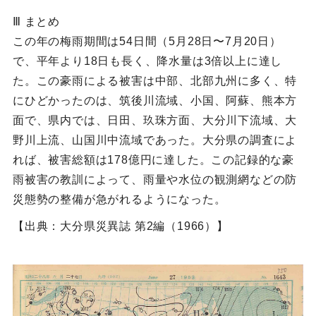
Ⅲ まとめ
この年の梅雨期間は54日間（5月28日〜7月20日）
で、平年より18日も長く、降水量は3倍以上に達し
た。この豪雨による被害は中部、北部九州に多く、特
にひどかったのは、筑後川流域、小国、阿蘇、熊本方
面で、県内では、日田、玖珠方面、大分川下流域、大
野川上流、山国川中流域であった。大分県の調査によ
れば、被害総額は178億円に達した。この記録的な豪
雨被害の教訓によって、雨量や水位の観測網などの防
災態勢の整備が急がれるようになった。
【出典：大分県災異誌 第2編（1966）】