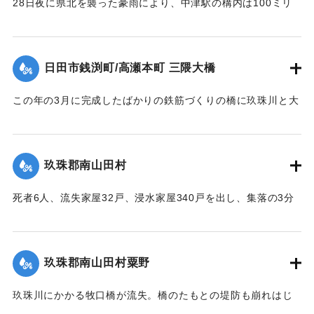
28日夜に県北を襲った豪雨により、中津駅の構内は100ミリ
浸水。日豊線は不通になった。
【出典：大分合同新聞 1953年6月29日朝刊1面】
日田市銭渕町/高瀬本町 三隈大橋
｜固有コード:
00543066
この年の3月に完成したばかりの鉄筋づくりの橋に玖珠川と大
山川から流れてくる木材や家屋などがひっかかり三隈川をせ
き止めたため、行き場を失った川の水が市街地に流れ込む原
因となった（三隈大橋自体は流失しなかった）。
玖珠郡南山田村
【出典：大分合同新聞 1953年6月29日朝刊3面】
死者6人、流失家屋32戸、浸水家屋340戸を出し、集落の3分
｜固有コード:
00543067
の1が水浸しになり、玖珠郡のうちもっとも被害が大きかっ
た。
【出典：大分合同新聞 1953年6月29日朝刊3面】
玖珠郡南山田村粟野
｜固有コード:
00543068
玖珠川にかかる牧口橋が流失。橋のたもとの堤防も崩れはじ
めた。近くに住む一家7人は家の周囲が一面濁流となったた