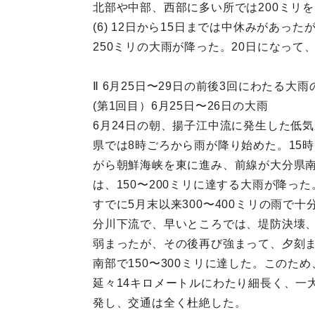
北部や中部、西部に多い所では200ミリを
(6) 12日から15日までは中休みがあっ
250ミリの大雨が降った。20日になっ
Ⅱ 6月25日〜29日の前後3回にわたる大雨
(第1回目）6月25日〜26日の大雨
6月24日の朝、揚子江中流に発生した低
県では8時ごろから雨が降り始めた。15
がら朝鮮海峡を東に進み、前線が大分県南
は、150〜200ミリに達する大雨が降った
すでに5月末以来300〜400ミリの雨
分川下流で、早いところでは、堤防決壊、
弱まったが、その後再び強まって、夕刻まで
南部で150〜300ミリに達した。この
延々14キロメートルにわたり細長く、一
発し、交通は全く杜絶した。