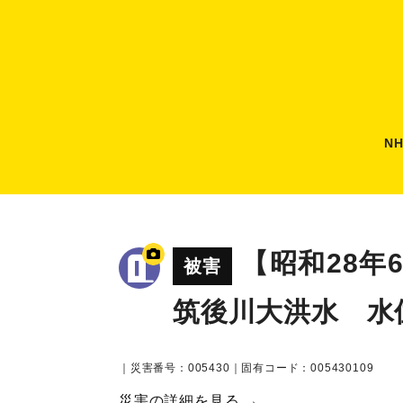
N
【昭和28年
被害
筑後川大洪水 水
｜災害番号：005430｜固有コード：005430109
災害の詳細を見る →