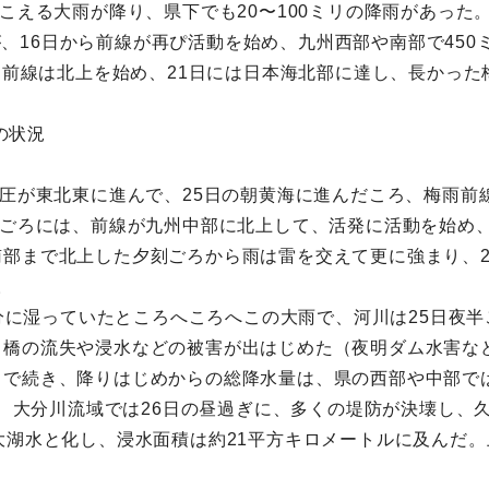
こえる大雨が降り、県下でも20〜100ミリの降雨があった
たが、16日から前線が再ぴ活動を始め、九州西部や南部で45
て、前線は北上を始め、21日には日本海北部に達し、長かっ
の状況
気圧が東北東に進んで、25日の朝黄海に進んだころ、梅雨
時ごろには、前線が九州中部に北上して、活発に活動を始め
部まで北上した夕刻ごろから雨は雷を交えて更に強まり、2
。
で十分に湿っていたところへころへこの大雨で、河川は25日夜
橋の流失や浸水などの被害が出はじめた（夜明ダム水害など
続き、降りはじめからの総降水量は、県の西部や中部では400
ため、大分川流域では26日の昼過ぎに、多くの堤防が決壊し
大湖水と化し、浸水面積は約21平方キロメートルに及んだ