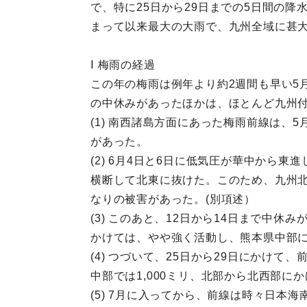
で、特に25日から29日までの5日間の降
まって以来最大の大雨で、九州全域に甚
Ⅰ 梅雨の経過
この年の梅雨は例年より約2週間も早い5
の中休みがあったほかは、ほとんど九州
(1) 南西諸島方面にあった梅雨前線は、
があった。
(2) 6月4日と6日に低気圧が華中から
横断して北東に抜けた。このため、九州北
なりの被害があった。(別項述）
(3) このあと、12日から14日まで中
かけては、やや強く活動し、熊本県中部に3
(4) つづいて、25日から29日にかけ
中部では1,000ミリ、北部から北西部に
(5) 7月に入ってから、前線は時々日本