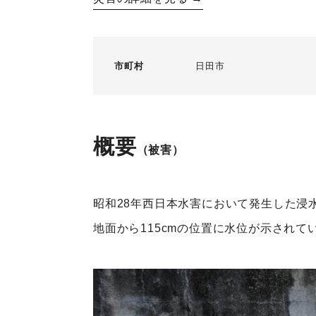
市町村
日田市
概要
（被害）
昭和28年西日本水害において発生した浸
地面から115cmの位置に水位が示されて