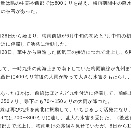
水量は県の中部や西部では800ミリを越え、梅雨期間中の降
大の被害があった。
月28日から始まり、梅雨前線が6月中旬の初めと7月中旬の
付近に停滞して活発に活動した。
5月28日、華中から東進した低気圧の接近につれて北上し、6月
東進して、一時九州の南海上まで南下していた梅雨前線が九州
西部に400ミリ前後の大雨が降って大きな水害をもたらし、県
休みがあったほかは、前線はほとんど九州付近に停滞して、前線
50ミリ、県下にも70〜150ミリの大雨が降つた。
て、前線は再び九州を南北に振動して、いちじるしく活発にな
かけては700〜800ミリに達し、甚大な水害を受けた。（後述
海南部まで北上し、梅雨明けの兆候を見せていたが、8日から