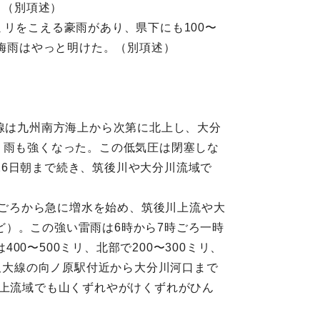
。（別項述）
0ミリをこえる豪雨があり、県下にも100〜
た梅雨はやっと明けた。（別項述）
前線は九州南方海上から次第に北上し、大分
、雨も強くなった。この低気圧は閉塞しな
6日朝まで続き、筑後川や大分川流域で
半ごろから急に増水を始め、筑後川上流や大
）。この強い雷雨は6時から7時ごろ一時
〜500ミリ、北部で200〜300ミリ、
、久大線の向ノ原駅付近から大分川河口まで
。上流域でも山くずれやがけくずれがひん