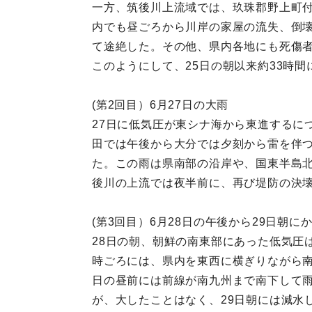
一方、筑後川上流域では、玖珠郡野上町付
内でも昼ごろから川岸の家屋の流失、倒壊
て途絶した。その他、県内各地にも死傷
このようにして、25日の朝以来約33時
(第2回目）6月27日の大雨
27日に低気圧が東シナ海から東進するに
田では午後から大分では夕刻から雷を伴
た。この雨は県南部の沿岸や、国東半島北
後川の上流では夜半前に、再び堤防の決
(第3回目）6月28日の午後から29日朝に
28日の朝、朝鮮の南東部にあった低気圧
時ごろには、県内を東西に横ぎりながら南
日の昼前には前線が南九州まで南下して雨が
が、大したことはなく、29日朝には減水