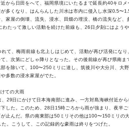
近から日田をへて、福岡県境にいたるまで延長約40キロメ
が多くなり、はんらんした川水は市内に侵入し水深0.5〜1
者、家屋の倒壊、流失、浸水、田畑の埋没、橋の流失など、
間にわたって激しい活動を続けた前線も、26日夕刻にはよう
つれて、梅雨前線も北上しはじめて、活動が再び活発になり
つて、次第にどしゃ降りとなった。その後前線が再び県南ま
部を除いて、100〜250ミリに達し、筑後川や大分川、大
壊や多数の浸水家屋がでた。
かけての大雨
は、29日にかけて日本海南部に進み、一方対島海峡付近から
下した。このため、28日15時ごろから雨が強まり、夜半ご
止んだ。県の南東部は50ミリその他は100〜150ミリの
した。こうして、この記録的な豪雨は終りをつげた。