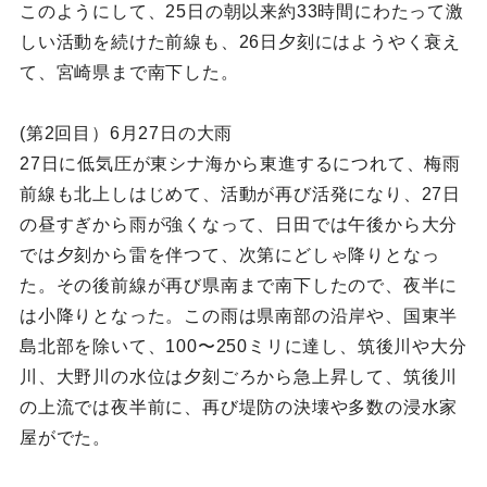
このようにして、25日の朝以来約33時間にわたって激
しい活動を続けた前線も、26日夕刻にはようやく衰え
て、宮崎県まで南下した。
(第2回目）6月27日の大雨
27日に低気圧が東シナ海から東進するにつれて、梅雨
前線も北上しはじめて、活動が再び活発になり、27日
の昼すぎから雨が強くなって、日田では午後から大分
では夕刻から雷を伴つて、次第にどしゃ降りとなっ
た。その後前線が再び県南まで南下したので、夜半に
は小降りとなった。この雨は県南部の沿岸や、国東半
島北部を除いて、100〜250ミリに達し、筑後川や大分
川、大野川の水位は夕刻ごろから急上昇して、筑後川
の上流では夜半前に、再び堤防の決壊や多数の浸水家
屋がでた。