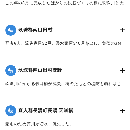
この年の3月に完成したばかりの鉄筋づくりの橋に玖珠川と大
山川から流れてくる木材や家屋などがひっかかり三隈川をせ
き止めたため、行き場を失った川の水が市街地に流れ込む原
因となった（三隈大橋自体は流失しなかった）。
玖珠郡南山田村
【出典：大分合同新聞 1953年6月29日朝刊3面】
死者6人、流失家屋32戸、浸水家屋340戸を出し、集落の3分
｜固有コード:
00543067
の1が水浸しになり、玖珠郡のうちもっとも被害が大きかっ
た。
【出典：大分合同新聞 1953年6月29日朝刊3面】
玖珠郡南山田村粟野
｜固有コード:
00543068
玖珠川にかかる牧口橋が流失。橋のたもとの堤防も崩れはじ
めた。近くに住む一家7人は家の周囲が一面濁流となったた
め、稲干しいかだに乗り、約1キロ下の田んぼの小高い丘に避
難。そこにかけつけた集落の人がロープをいかだに結びつけ
直入郡長湯町長湯 天満橋
引き上げようとしたが、残り3メートルというところでロープ
が外れ、本流に流されてしまった。途中で2人がいかだから転
豪雨のため芹川が増水、流失した。
落、その後玖珠町の協心橋の橋脚にいかだは激突。全員バラ