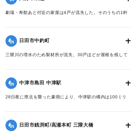
日午後5時頃に現場から500メートル下流で男性の切断された
片足が見つかった。
劇場・寿館あと付近の家屋は4戸が流失した。そのうちの1軒
【出典：大分合同新聞 1953年6月29日朝刊3面】
は別府湾の対岸、国東町の国東海岸に漂着した。
【出典：大分合同新聞 1953年6月29日朝刊3面】
｜固有コード:
00543072
日田市中釣町
｜固有コード:
00543073
三隈川の増水のため製材所が流失。30戸ほどが屋根を残して
浸水した。
【出典：大分合同新聞 1953年6月28日夕刊2面】
中津市島田 中津駅
｜固有コード:
00543065
28日夜に県北を襲った豪雨により、中津駅の構内は100ミリ
浸水。日豊線は不通になった。
【出典：大分合同新聞 1953年6月29日朝刊1面】
日田市銭渕町/高瀬本町 三隈大橋
｜固有コード:
00543066