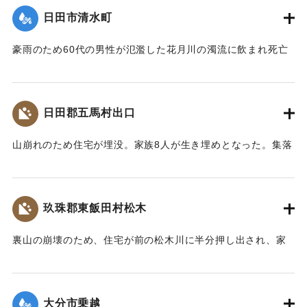
メートル）がそれぞれ決壊して、右岸の玉津側の御玉橋から
日田市清水町
町役場一帯は濁流が護岸を越して、2尺ほど浸水した。
【出典：大分合同新聞 1953年6月29日夕刊1面】
豪雨のため60代の男性が氾濫した花月川の濁流に飲まれ死亡
した。遺体は28日午前7時頃、下流の光岡小学校の裏手で発見
｜固有コード:
00543077
された。
【出典：大分合同新聞 1953年6月29日朝刊3面】
日田郡五馬村出口
｜固有コード:
00543070
山崩れのため住宅が埋没。家族8人が生き埋めとなった。集落
の人たちの救助作業で4人は助け出されたが、60代の女性、
10代の女性、4歳の女の子、2歳の男の子が28日遺体となって
発見された。
玖珠郡東飯田村松木
【出典：大分合同新聞 1953年6月29日朝刊3面】
裏山の崩壊のため、住宅が前の松木川に半分押し出され、家
｜固有コード:
00543071
の中で家財整理中だった40代の男性と30代の女性2人の夫婦
が下敷きとなった。近所の人や消防団が終日捜索活動を行っ
たが、発見されず、川に流されたものだとみられている。29
大分市乗越