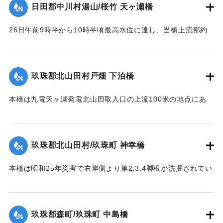
【出典：昭和28年西日本水害調査報告書（土木学会西部支部,
日田郡中川村湯山/桜竹 天ヶ瀬橋
1957）】
26日午前9時半から10時半頃最高水位に達し、当橋上流部約
｜固有コード:
00543094
100米附近より河状が右折湾曲しているため左岸国道（久留米
別府線）は水位が路上1.8米に達し、本橋の高欄を越流、多量
の流木を流下した。そのため左岸より第2連目の高欄約11米を
玖珠郡北山田村戸畑 下泊橋
損傷、又左岸側より第1橋脚は洗掘により28日突如として沈下
し約30度傾斜したため第2連のスパン14.10米中、約10米に亘
本橋は九電天ヶ瀬発電北山田取入口の上流100米の地点にあ
って亀裂を生じた。
り、今回の洪水でその取入口が破壊され、その上流に堆積し
【出典：昭和28年西日本水害調査報告書（土木学会西部支部,
ていた土砂が漸次洗掘されたため、本橋脚は2米余りの洗掘を
1957）】
受け、水勢の増大に伴い26日午前10時左岸側から橋脚4基が
玖珠郡北山田村/玖珠町 神幸橋
倒れた。午前11時の最高水位時にコンクリート橋脚及び橋体
｜固有コード:
00543086
の大半流失、残ったのは右岸側の2経間のみであった。
本橋は昭和25年災害で右岸側より第2,3,4脚根が洗掘されてい
【出典：昭和28年西日本水害調査報告書（土木学会西部支部,
た。当所は河状が右曲りの屈曲部で左岸側が水衝部であり、
1957）】
水位が橋面を越え流木が多量に流下して26日午前10時20分左
岸より3経間流失、他は約40分後水位の最高時に流失、右岸よ
玖珠郡森町/玖珠町 中島橋
｜固有コード:
00543087
り第2,3,4橋脚もその時倒れ去った。他の橋脚5基及び両橋台