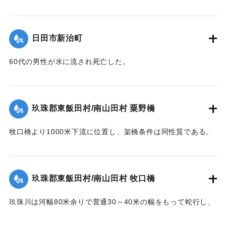
鉄橋（三隈橋）が流失、陸の孤島となった。80町歩の耕地の
｜固有コード:
00543095
トナリ午后一時未曾有ノ大
【出典：昭和28年西日本水害調査報告書（土木学会西部支部,
うち60町歩の田畑が石ころと砂に埋まり、住宅は片っ端から
増水ニテ田畑約六丁居宅一
1957）】
流され、倒壊したため、住民は日隈小学校や神社などで避難
棟其他四棟流出埋没部落全
日田市新治町
生活を送った。
戸床上浸水セリ
｜固有コード:
00543096
依テ碑ヲ建テ記念トス
【出典：日田水害誌（池田範六,1955）】
60代の男性が水に流され死亡した。
【出典：日田水害誌（池田範六,1955）】
｜固有コード:
00543097
※碑文の画像・翻刻は「デジタル拓本」による。
｜固有コード:
00543098
玖珠郡東飯田村/南山田村 粟野橋
【学生CERDの感想】
牧口橋より1000米下流に位置し、架橋条件は同性質である。
後世に受け継がれるべき石碑が、現在では目につかない場所
右岸が低水部であるが左岸側の高水部が水衝部となったため
に建っていることに驚いた。
に漸次洗掘され、又上流牧口橋橋材が激突して右岸側4経間を
【出典：碑文】
残し他は全部流失した。その後左岸堤防に流木が激突破堤し
玖珠郡東飯田村/南山田村 牧口橋
堤内を本流の如く流れたため洗掘された部分に再び土砂が堆
1953/6/26｜固有コード:
00543099
積した。尚右岸側残存部は最右の脚が少し傾斜したのみで他
玖珠川は河幅80米余りで普通30～40米の幅をもって蛇行し、
は無事であった。
洪水の時は流量によって水際曲線が変化し水衝部も従って異
【出典：昭和28年西日本水害調査報告書（土木学会西部支部,