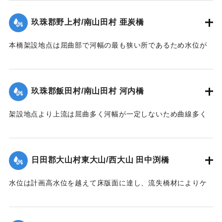
なってくる。それで過年のデーラ、ルース、キジア等比較的
1957）】
大きかった洪水にしても冠水程度の右岸側木造部高水敷も今
玖珠郡野上村/南山田村 亜炭橋
回は水衝部と化し、上流の橋材及び立木等が流れかかり、河
｜固有コード:
00543090
床の洗掘が進むにつれて右岸側の木造部は橋体・橋脚共5スパ
本橋架設地点は屈曲部で河幅の最も狭い所であるため水位が
ン流失、残り2スパンは第1、第2木造橋脚が下流に30度余傾
著しく上昇、橋面を溢流して橋体流失、同時に河床洗掘され
斜、橋体はコンクリート脚にもたれるようにして残った。尚
橋脚転倒押流された。尚橋脚は20米下流に残存していた。
永久構造部分は無事であった。
【出典：昭和28年西日本水害調査報告書（土木学会西部支部,
玖珠郡飯田村/南山田村 河内橋
【出典：昭和28年西日本水害調査報告書（土木学会西部支部,
1957）】
1957）】
架設地点より上流は屈曲多く河幅が一定しないため曲線多く
｜固有コード:
00543092
又河床は大転石、硬岩のため堆積土礫の送流著しく、突出せ
｜固有コード:
00543091
る右岸橋台及び左岸側橋脚の河床を洗掘して転倒、橋体共流
失した。尚左岸側橋脚は50米下流に残存していた。
日田郡大山村東大山/西大山 田中渕橋
【出典：昭和28年西日本水害調査報告書（土木学会西部支部,
1957）】
水位は計画高水位を越えて床版面に達し、流失橋材によりケ
ーブルが切られ橋体は流失、塔柱一基は土石の衝突に依り転
｜固有コード:
00543093
倒した。