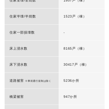
住家全壊/全焼数
1807戸（棟）
住家半壊/半焼数
1523戸（棟）
住家一部損壊数
-
床上浸水数
8165戸（棟）
床下浸水数
30417戸（棟）
道路被害
5236か所
※事前通行規制は除く
橋梁被害
947か所