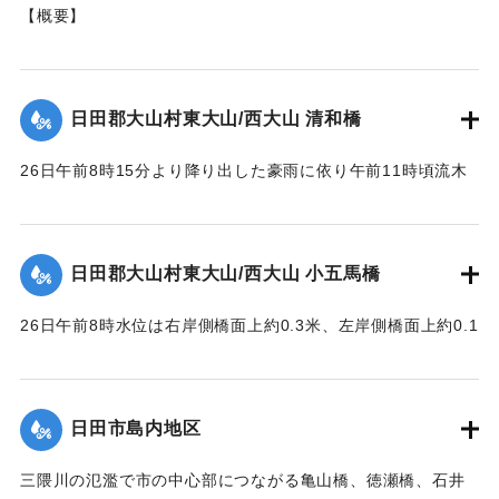
【概要】
山王二十一社（日吉神社）の正門を入り、右手側に建立され
た石碑。
これは、昭和28年6月梅雨前線（西日本大水害）に伴う洪水被
日田郡大山村東大山/西大山 清和橋
害を伝える石碑である。
26日午前8時15分より降り出した豪雨に依り午前11時頃流木
【碑文の要約】
多量となり水位は橋面上1.6米に達して右岸側より流失し始
昭和28年6月26日に、前日から降り続いた雨がさらに強まり
め、瞬時にして全橋体橋脚及び右岸橋台の上端より2.3米の所
豪雨となった。午後1時にこれまでにない増水をもたらしたこ
で破壊流失せしめた。橋脚は2基共約15米下流に頂部を川下に
とで、約6ha（東京ドーム約1.28個分）の田畑が埋没、また
日田郡大山村東大山/西大山 小五馬橋
向け、半分砂に埋れており、床版は所々主鉄筋を露出する程
家屋など複数戸が流出、集落の全世帯が床上浸水する被害が
度で約100米下流に二つに折れて半分砂の中に突込んでいた。
発生した。
26日午前8時水位は右岸側橋面上約0.3米、左岸側橋面上約0.1
尚右岸橋台は河の中に約14米程度突出して築造されており、
この碑を建てて記念とする。
米を越え、流木は中央部橋脚に約100石堆積した。そのため左
又両橋脚共基部は岩盤へ埋め込みしてなく途中の転石にのっ
岸より第4と第5橋脚間の高欄及び橋体が川下に向かってへの
ている状態であった。
【石碑の碑文】
字形をなして決潰、次いで右岸残存部、最後に左岸残存部と
日田市島内地区
【出典：昭和28年西日本水害調査報告書（土木学会西部支部,
洪水記念碑
順次に橋体は全部流失した。その後約30分～1時間を経て渦流
1957）】
昭和二十八年六月二十六日
による洗掘と流木の激突により第5橋脚、次いで第7橋脚、最
三隈川の氾濫で市の中心部につながる亀山橋、徳瀬橋、石井
前日ヨリノ雨朝来ヨリ豪雨
後に第3橋脚が流失した。