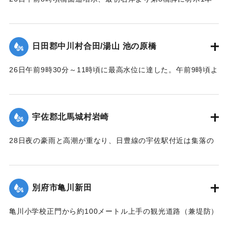
激突し8連目と9連目が橋脚と共に流失、その後は橋脚基礎が
渦流により洗掘され、又軽構造のため水圧と浮力により右岸
に向かって各スパン次々に流失し、2～3連ずつ結束のまま下
日田郡中川村合田/湯山 池の原橋
流約100米に流れ分散していた。最後に右岸側流失の際橋台を
決潰した。
26日午前9時30分～11時頃に最高水位に達した。午前9時頃よ
【出典：昭和28年西日本水害調査報告書（土木学会西部支部,
り右岸国道を溢水し、当橋取付道路を含みて上下流に副った
1957）】
国道約400米を崩壊せしめ、続いて右岸側の木桁部を流失し
た。午前10時頃に左岸池の原部落民の水防にも拘らず、約1米
宇佐郡北馬城村岩崎
｜固有コード:
00543084
高に積まれた水防資材を押流し部落内に浸水、当橋の鉄筋コ
ンクリート桁部は左岸側より大音響を発して流失、その橋体
28日夜の豪雨と高潮が重なり、日豊線の宇佐駅付近は集落の
は左岸堤防に副い約40米流下した。12時頃迄に多量の流木と
中央を流れる向野川が2メートルあまり増水。周囲の河床が高
橋脚基礎洗掘のため、左岸橋台と最左岸橋脚の折損せる一部
いために氾濫を起こし、午後11時半ごろ宇佐駅前通りの30戸
を残して他は完全に流失した。
あまり、続いて集落西側の80戸が浸水した。浅いところでは2
別府市亀川新田
【出典：昭和28年西日本水害調査報告書（土木学会西部支部,
尺、深いところでは5尺あまり床上浸水した。宇佐地区警察
1957）】
や、消防団員がロープで老人や子どもをしばり宇佐駅へ避難
亀川小学校正門から約100メートル上手の観光道路（兼堤防）
させた。水は3時間のち29日午前1時半ごろから引き始めた。
が30メートル決壊。亀川小学校および亀川駅前一帯の約30町
｜固有コード:
00543085