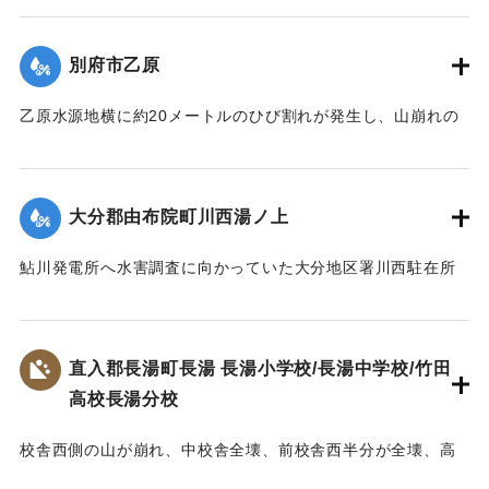
死傷者はなかった。
歩が冠水、29日午前1時頃には住宅40戸あまりが浸水した。
【出典：大分合同新聞 1953年6月29日夕刊1面】
さらに増水のおそれがあるために市当局は強制立ち退き命令
別府市乙原
を出した。地元消防団は漁船2隻で住民の救助にあたり、午前
｜固有コード:
00543078
3時過ぎには全員を付近の人家や旅館などに避難させた。
乙原水源地横に約20メートルのひび割れが発生し、山崩れの
【出典：大分合同新聞 1953年6月29日夕刊2面】
おそれが出たために、付近の住民11世帯が避難を行った。亀
裂は30日にかけさらにひどくなり、10戸の家が傾き危険な状
｜固有コード:
00543079
態となった。
大分郡由布院町川西湯ノ上
【出典：大分合同新聞 1953年6月29日夕刊2面】
鮎川発電所へ水害調査に向かっていた大分地区署川西駐在所
｜固有コード:
00543080
の巡査が行方不明になった。巡査は湯ノ上地区の民家に立ち
寄ったあと連絡が取れなくなった。
【出典：大分合同新聞 1953年6月28日夕刊2面】
直入郡長湯町長湯 長湯小学校/長湯中学校/竹田
高校長湯分校
｜固有コード:
00543081
校舎西側の山が崩れ、中校舎全壊、前校舎西半分が全壊、高
校校舎が全壊するなどの被害を受ける。当時、小学校、中学