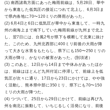
(1) 南西諸島方面にあった梅雨前線は、5月28日、華中
から東進した低気圧の接近につれて北上し、6月3日ま
で県内各地に70〜120ミリの降雨があった。
(2) 6月4日と6日に低気圧が華中から東進して、一時九
州の南海上まで南下していた梅雨前線が九州まで北上
し、翌7日には、台風2号が県下を横断して北東に抜け
た。このため、九州北西部に400ミリ前後の大雨が降
って大きな水害をもたらし、県下にも150〜250ミリの
大雨が降り、かなりの被害があった。(別項述）
(3) このあと、12日から14日まで中休みがあったほか
は、前線はほとんど九州付近に停滞して、前線上を低
気圧が次々に通り、17日から23日にかけては、やや強
く活動し、熊本県中部に350ミリ、県下にも70〜150
ミリの大雨が降つた。
(4) つづいて、25日から29日にかけて、前線は再び九
州を南北に振動して、いちじるしく活発になり、前後