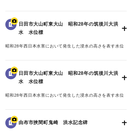
標である。
地面から105cmの位置に水位が示されており、「T.P
129.70m」と記されている。
日田市大山町東大山 昭和28年の筑後川大洪
水 水位標
｜固有コード:
005430102
昭和28年西日本水害において発生した浸水の高さを表す水位
標である。
地面から3mの位置に水位が示されている。
日田市大山町東大山 昭和28年の筑後川大洪
｜固有コード:
005430101
水 水位標
昭和28年西日本水害において発生した浸水の高さを表す水位
標である。
地面から95cmの位置に水位が示されており、
「T.P115.99m」と記されている。
由布市挾間町鬼崎 洪水記念碑
｜固有コード:
005430100