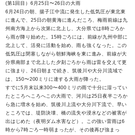
(第1回目）6月25日〜26日の大雨
6月24日の朝、揚子江中流に発生した低気圧が東北東
に進んで、25日の朝黄海に進んだころ、梅雨前線は九
州南方海上から次第に北上し、大分県では8時ごろか
ら雨が降り始めた。15時ごろには、前線が九州中部に
北上して、活発に活動を始め、雨も強くなった。この
低気圧は閉塞しながら朝鮮海峡を東に進み、前線が大
分県南部まで北上した夕刻ごろから雨は雷を交えて更
に強まり、26日朝まで続き、筑後川や大分川流域で
は、150〜200ミリに達する大雨が降った。
すでに5月末以来300〜400ミリの雨で十分に湿ってい
たところへころへこの大雨で、河川は25日夜半ごろか
ら急に増水を始め、筑後川上流や大分川下流で、早い
ところでは、堤防決壊、橋の流失や浸水などの被害が
出はじめた（夜明ダム水害など）。この強い雷雨は6
時から7時ごろ一時弱まったが、その後再び強まっ