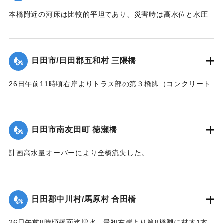
は無事であったが、左橋台後方13.0米、右橋台後方20米の道
本橋附近の河床は比較的平坦であり、災害時は高水位と水圧
路及田畑は流失した。
に抗しきれず左岸側5スパンが先ず流失、次いで右岸側4スパ
【出典：昭和28年西日本水害調査報告書（土木学会西部支部,
ン、その後残りの中央部も流木のため流失、両兄弟を残し全
1957）】
スパンあとかたもなく流された。
日田市/日田郡五和村 三隈橋
【出典：昭和28年西日本水害調査報告書（土木学会西部支部,
｜固有コード:
00543088
1957）】
26日午前11時頃右岸よりトラス部の第３橋脚（コンクリート
脚）と基礎との界より折損し両側2スパン流失、午後1時頃橋
｜固有コード:
00543089
面上0.2米溢流して全橋流失した。通水断面の不足と、脚と基
礎との連結部に弱点を有していたためと思われる。又右岸橋
日田市南友田町 徳瀬橋
台は堤内地に溢水したため裏込が抜かれ崩潰した。
【出典：昭和28年西日本水害調査報告書（土木学会西部支部,
計画高水量オーバーにより全橋流失した。
1957）】
【出典：昭和28年西日本水害調査報告書（土木学会西部支部,
1957）】
｜固有コード:
00543082
日田郡中川村/馬原村 合田橋
｜固有コード:
00543083
26日午前8時頃橋面迄増水、最初右岸より第8橋脚に材木1本