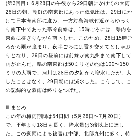
(第3回目）6月28日の午後から29日朝にかけての大雨
28日の朝、朝鮮の南東部にあった低気圧は、29日にか
けて日本海南部に進み、一方対島海峡付近からゆっく
り南下中であった寒冷前線は、15時ごろには、県内を
東西に横ぎりながら南下した。このため、28日15時ご
ろから雨が強まり、夜半ごろには雷を交えてどしゃぶ
りとなり、29日の昼前には前線が南九州まで南下して
雨が止んだ。県の南東部は50ミリその他は100〜150
ミリの大雨で、河川は28日の夕刻から増水したが、大
したことはなく、29日朝には減水した。こうして、こ
の記録的な豪雨は終りをつげた。
Ⅲ まとめ
この年の梅雨期間は54日間（5月28日〜7月20日）
で、平年より18日も長く、降水量は3倍以上に達し
た。この豪雨による被害は中部、北部九州に多く、特