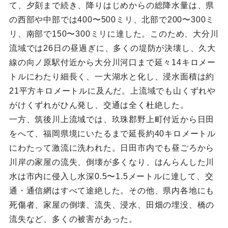
て、夕刻まで続き、降りはじめからの総降水量は、県
の西部や中部では400〜500ミリ、北部で200〜300ミ
リ、南部で150〜300ミリに達した。このため、大分川
流域では26日の昼過ぎに、多くの堤防が決壊し、久大
線の向ノ原駅付近から大分川河口まで延々14キロメー
トルにわたり細長く、一大湖水と化し、浸水面積は約
21平方キロメートルに及んだ。上流域でも山くずれや
がけくずれがひん発し、交通は全く杜絶した。
一方、筑後川上流域では、玖珠郡野上町付近から日田
をへて、福岡県境にいたるまで延長約40キロメートル
にわたって激流に洗われた。日田市内でも昼ごろから
川岸の家屋の流失、倒壊が多くなり、はんらんした川
水は市内に侵入し水深0.5〜1.5メートルに達して、交
通・通信網はすべて途絶した。その他、県内各地にも
死傷者、家屋の倒壊、流失、浸水、田畑の埋没、橋の
流失など、多くの被害があった。