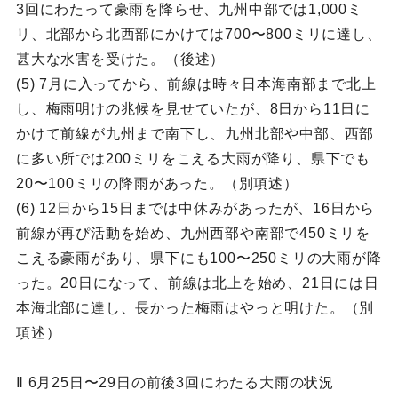
3回にわたって豪雨を降らせ、九州中部では1,000ミ
リ、北部から北西部にかけては700〜800ミリに達し、
甚大な水害を受けた。（後述）
(5) 7月に入ってから、前線は時々日本海南部まで北上
し、梅雨明けの兆候を見せていたが、8日から11日に
かけて前線が九州まで南下し、九州北部や中部、西部
に多い所では200ミリをこえる大雨が降り、県下でも
20〜100ミリの降雨があった。（別項述）
(6) 12日から15日までは中休みがあったが、16日から
前線が再ぴ活動を始め、九州西部や南部で450ミリを
こえる豪雨があり、県下にも100〜250ミリの大雨が降
った。20日になって、前線は北上を始め、21日には日
本海北部に達し、長かった梅雨はやっと明けた。（別
項述）
Ⅱ 6月25日〜29日の前後3回にわたる大雨の状況