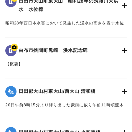
日田市大山町東大山 昭和28年の筑後川大洪
｜固有コード:
005430101
水 水位標
昭和28年西日本水害において発生した浸水の高さを表す水位
標である。
地面から95cmの位置に水位が示されており、
「T.P115.99m」と記されている。
由布市挾間町鬼崎 洪水記念碑
｜固有コード:
005430100
【概要】
山王二十一社（日吉神社）の正門を入り、右手側に建立され
た石碑。
これは、昭和28年6月梅雨前線（西日本大水害）に伴う洪水被
日田郡大山村東大山/西大山 清和橋
害を伝える石碑である。
26日午前8時15分より降り出した豪雨に依り午前11時頃流木
【碑文の要約】
多量となり水位は橋面上1.6米に達して右岸側より流失し始
昭和28年6月26日に、前日から降り続いた雨がさらに強まり
め、瞬時にして全橋体橋脚及び右岸橋台の上端より2.3米の所
豪雨となった。午後1時にこれまでにない増水をもたらしたこ
で破壊流失せしめた。橋脚は2基共約15米下流に頂部を川下に
とで、約6ha（東京ドーム約1.28個分）の田畑が埋没、また