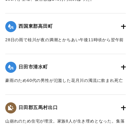
【出典：大分合同新聞 1953年6月29日夕刊1面】
｜固有コード:
00543076
西国東郡高田町
28日の雨で桂川が夜の満潮とかちあい午後11時頃から翌午前
1時頃まで最高2メートルの増水を記録。御玉橋の下流左岸
（65メートル）、上流（35メートル）、桂橋の下流左岸（8
メートル）がそれぞれ決壊して、右岸の玉津側の御玉橋から
日田市清水町
町役場一帯は濁流が護岸を越して、2尺ほど浸水した。
【出典：大分合同新聞 1953年6月29日夕刊1面】
豪雨のため60代の男性が氾濫した花月川の濁流に飲まれ死亡
した。遺体は28日午前7時頃、下流の光岡小学校の裏手で発見
｜固有コード:
00543077
された。
【出典：大分合同新聞 1953年6月29日朝刊3面】
日田郡五馬村出口
｜固有コード:
00543070
山崩れのため住宅が埋没。家族8人が生き埋めとなった。集落
の人たちの救助作業で4人は助け出されたが、60代の女性、