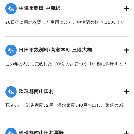
中津市島田 中津駅
｜固有コード:
00543065
28日夜に県北を襲った豪雨により、中津駅の構内は100ミリ
浸水。日豊線は不通になった。
【出典：大分合同新聞 1953年6月29日朝刊1面】
日田市銭渕町/高瀬本町 三隈大橋
｜固有コード:
00543066
この年の3月に完成したばかりの鉄筋づくりの橋に玖珠川と大
山川から流れてくる木材や家屋などがひっかかり三隈川をせ
き止めたため、行き場を失った川の水が市街地に流れ込む原
因となった（三隈大橋自体は流失しなかった）。
玖珠郡南山田村
【出典：大分合同新聞 1953年6月29日朝刊3面】
死者6人、流失家屋32戸、浸水家屋340戸を出し、集落の3分
｜固有コード:
00543067
の1が水浸しになり、玖珠郡のうちもっとも被害が大きかっ
た。
【出典：大分合同新聞 1953年6月29日朝刊3面】
玖珠郡南山田村粟野