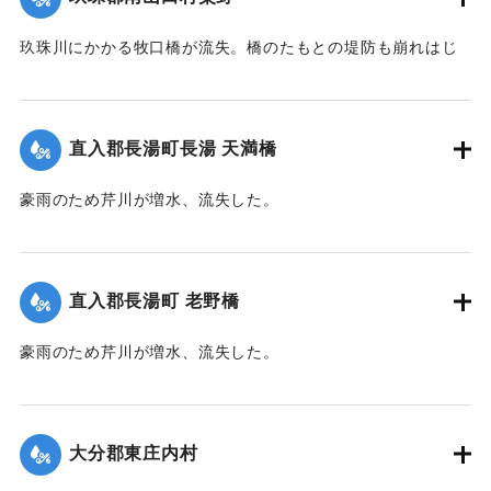
｜固有コード:
00543068
玖珠川にかかる牧口橋が流失。橋のたもとの堤防も崩れはじ
めた。近くに住む一家7人は家の周囲が一面濁流となったた
め、稲干しいかだに乗り、約1キロ下の田んぼの小高い丘に避
難。そこにかけつけた集落の人がロープをいかだに結びつけ
直入郡長湯町長湯 天満橋
引き上げようとしたが、残り3メートルというところでロープ
が外れ、本流に流されてしまった。途中で2人がいかだから転
豪雨のため芹川が増水、流失した。
落、その後玖珠町の協心橋の橋脚にいかだは激突。全員バラ
【出典：大分合同新聞 1953年6月28日朝刊3面】
バラになり流れに飲まれてしまった。1人は自力で逃げ出した
が、1人は遺体で発見。残り5人は行方不明のままになってい
｜固有コード:
00543061
る。
直入郡長湯町 老野橋
【出典：大分合同新聞 1953年6月29日朝刊3面】
豪雨のため芹川が増水、流失した。
｜固有コード:
00543069
【出典：大分合同新聞 1953年6月28日朝刊3面】
｜固有コード:
00543062
大分郡東庄内村