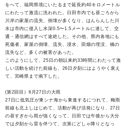
をへて、福岡県境にいたるまで延長約40キロメートル
にわたって激流に洗われた。日田市内でも昼ごろから
川岸の家屋の流失、倒壊が多くなり、はんらんした川
水は市内に侵入し水深0.5〜1.5メートルに達して、交
通・通信網はすべて途絶した。その他、県内各地にも
死傷者、家屋の倒壊、流失、浸水、田畑の埋没、橋の
流失など、多くの被害があった。
このようにして、25日の朝以来約33時間にわたって激
しい活動を続けた前線も、26日夕刻にはようやく衰え
て、宮崎県まで南下した。
(第2回目）6月27日の大雨
27日に低気圧が東シナ海から東進するにつれて、梅雨
前線も北上しはじめて、活動が再び活発になり、27日
の昼すぎから雨が強くなって、日田では午後から大分
では夕刻から雷を伴つて、次第にどしゃ降りとなっ