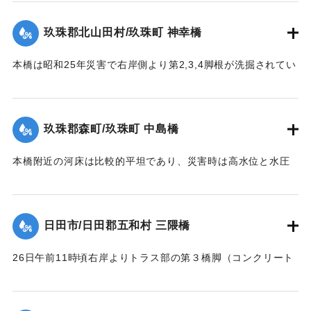
ていた土砂が漸次洗掘されたため、本橋脚は2米余りの洗掘を
1957）】
受け、水勢の増大に伴い26日午前10時左岸側から橋脚4基が
玖珠郡北山田村/玖珠町 神幸橋
倒れた。午前11時の最高水位時にコンクリート橋脚及び橋体
｜固有コード:
00543086
の大半流失、残ったのは右岸側の2経間のみであった。
本橋は昭和25年災害で右岸側より第2,3,4脚根が洗掘されてい
【出典：昭和28年西日本水害調査報告書（土木学会西部支部,
た。当所は河状が右曲りの屈曲部で左岸側が水衝部であり、
1957）】
水位が橋面を越え流木が多量に流下して26日午前10時20分左
岸より3経間流失、他は約40分後水位の最高時に流失、右岸よ
玖珠郡森町/玖珠町 中島橋
｜固有コード:
00543087
り第2,3,4橋脚もその時倒れ去った。他の橋脚5基及び両橋台
は無事であったが、左橋台後方13.0米、右橋台後方20米の道
本橋附近の河床は比較的平坦であり、災害時は高水位と水圧
路及田畑は流失した。
に抗しきれず左岸側5スパンが先ず流失、次いで右岸側4スパ
【出典：昭和28年西日本水害調査報告書（土木学会西部支部,
ン、その後残りの中央部も流木のため流失、両兄弟を残し全
1957）】
スパンあとかたもなく流された。
日田市/日田郡五和村 三隈橋
【出典：昭和28年西日本水害調査報告書（土木学会西部支部,
｜固有コード:
00543088
1957）】
26日午前11時頃右岸よりトラス部の第３橋脚（コンクリート
脚）と基礎との界より折損し両側2スパン流失、午後1時頃橋
｜固有コード:
00543089
面上0.2米溢流して全橋流失した。通水断面の不足と、脚と基
礎との連結部に弱点を有していたためと思われる。又右岸橋