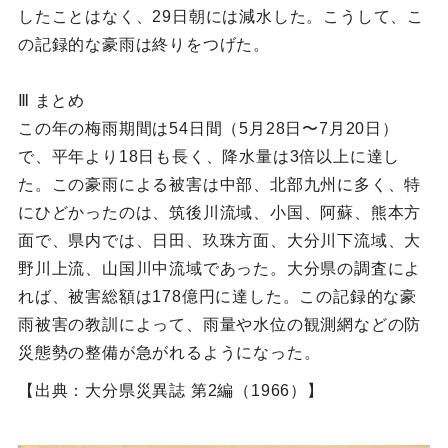
したことはなく、29日朝には減水した。こうして、こ
の記録的な豪雨は終りをつげた。
Ⅲ まとめ
この年の梅雨期間は54日間（5月28日〜7月20日）
で、平年より18日も長く、降水量は3倍以上に達し
た。この豪雨による被害は中部、北部九州に多く、特
にひどかったのは、筑後川流域、小国、阿蘇、熊本方
面で、県内では、日田、玖珠方面、大分川下流域、大
野川上流、山国川中流域であった。大分県の調査によ
れば、被害総額は178億円に達した。この記録的な豪
雨被害の教訓によって、雨量や水位の観測網などの防
災態勢の整備が急がれるようになった。
【出典：大分県災異誌 第2編（1966）】