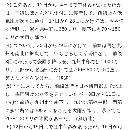
(3) このあと、12日から14日まで中休みがあったほか
は、前線はほとんど九州付近に停滞して、前線上を低
気圧が次々に通り、17日から23日にかけては、やや強
く活動し、熊本県中部に350ミリ、県下にも70〜150
ミリの大雨が降つた。
(4) つづいて、25日から29日にかけて、前線は再び九
州を南北に振動して、いちじるしく活発になり、前後
3回にわたって豪雨を降らせ、九州中部では1,000ミ
リ、北部から北西部にかけては700〜800ミリに達し、
甚大な水害を受けた。（後述）
(5) 7月に入ってから、前線は時々日本海南部まで北上
し、梅雨明けの兆候を見せていたが、8日から11日に
かけて前線が九州まで南下し、九州北部や中部、西部
に多い所では200ミリをこえる大雨が降り、県下でも
20〜100ミリの降雨があった。（別項述）
(6) 12日から15日までは中休みがあったが、16日から