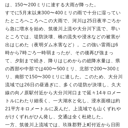
は、150〜200ミリに達する大雨が降った。
すでに5月末以来300〜400ミリの雨で十分に湿ってい
たところへころへこの大雨で、河川は25日夜半ごろか
ら急に増水を始め、筑後川上流や大分川下流で、早い
ところでは、堤防決壊、橋の流失や浸水などの被害が
出はじめた（夜明ダム水害など）。この強い雷雨は6
時から7時ごろ一時弱まったが、その後再び強まっ
て、夕刻まで続き、降りはじめからの総降水量は、県
の西部や中部では400〜500ミリ、北部で200〜300ミ
リ、南部で150〜300ミリに達した。このため、大分川
流域では26日の昼過ぎに、多くの堤防が決壊し、久大
線の向ノ原駅付近から大分川河口まで延々14キロメー
トルにわたり細長く、一大湖水と化し、浸水面積は約
21平方キロメートルに及んだ。上流域でも山くずれや
がけくずれがひん発し、交通は全く杜絶した。
一方、筑後川上流域では、玖珠郡野上町付近から日田