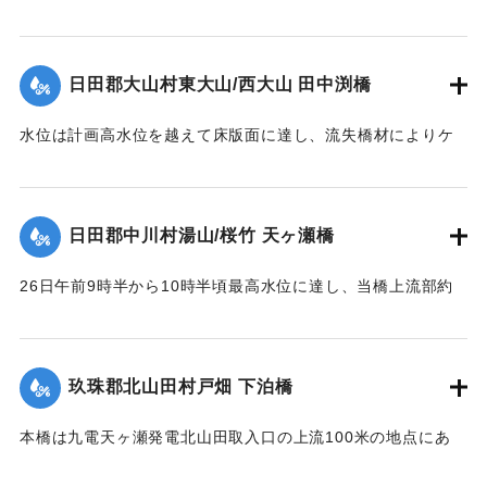
｜固有コード:
00543092
又河床は大転石、硬岩のため堆積土礫の送流著しく、突出せ
｜固有コード:
00543091
る右岸橋台及び左岸側橋脚の河床を洗掘して転倒、橋体共流
失した。尚左岸側橋脚は50米下流に残存していた。
日田郡大山村東大山/西大山 田中渕橋
【出典：昭和28年西日本水害調査報告書（土木学会西部支部,
1957）】
水位は計画高水位を越えて床版面に達し、流失橋材によりケ
ーブルが切られ橋体は流失、塔柱一基は土石の衝突に依り転
｜固有コード:
00543093
倒した。
【出典：昭和28年西日本水害調査報告書（土木学会西部支部,
日田郡中川村湯山/桜竹 天ヶ瀬橋
1957）】
26日午前9時半から10時半頃最高水位に達し、当橋上流部約
｜固有コード:
00543094
100米附近より河状が右折湾曲しているため左岸国道（久留米
別府線）は水位が路上1.8米に達し、本橋の高欄を越流、多量
の流木を流下した。そのため左岸より第2連目の高欄約11米を
玖珠郡北山田村戸畑 下泊橋
損傷、又左岸側より第1橋脚は洗掘により28日突如として沈下
し約30度傾斜したため第2連のスパン14.10米中、約10米に亘
本橋は九電天ヶ瀬発電北山田取入口の上流100米の地点にあ
って亀裂を生じた。
り、今回の洪水でその取入口が破壊され、その上流に堆積し
【出典：昭和28年西日本水害調査報告書（土木学会西部支部,