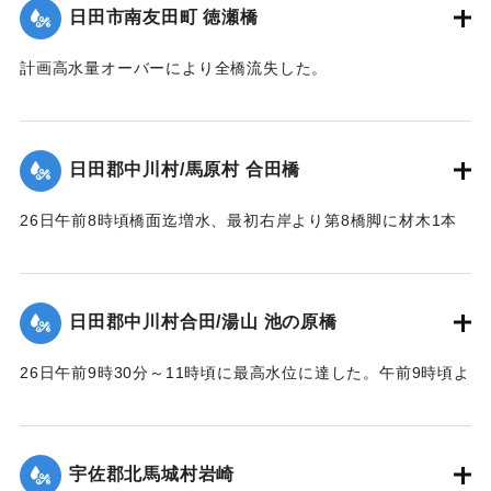
日田市南友田町 徳瀬橋
台は堤内地に溢水したため裏込が抜かれ崩潰した。
【出典：昭和28年西日本水害調査報告書（土木学会西部支部,
計画高水量オーバーにより全橋流失した。
1957）】
【出典：昭和28年西日本水害調査報告書（土木学会西部支部,
1957）】
｜固有コード:
00543082
日田郡中川村/馬原村 合田橋
｜固有コード:
00543083
26日午前8時頃橋面迄増水、最初右岸より第8橋脚に材木1本
激突し8連目と9連目が橋脚と共に流失、その後は橋脚基礎が
渦流により洗掘され、又軽構造のため水圧と浮力により右岸
に向かって各スパン次々に流失し、2～3連ずつ結束のまま下
日田郡中川村合田/湯山 池の原橋
流約100米に流れ分散していた。最後に右岸側流失の際橋台を
決潰した。
26日午前9時30分～11時頃に最高水位に達した。午前9時頃よ
【出典：昭和28年西日本水害調査報告書（土木学会西部支部,
り右岸国道を溢水し、当橋取付道路を含みて上下流に副った
1957）】
国道約400米を崩壊せしめ、続いて右岸側の木桁部を流失し
た。午前10時頃に左岸池の原部落民の水防にも拘らず、約1米
宇佐郡北馬城村岩崎
｜固有コード:
00543084
高に積まれた水防資材を押流し部落内に浸水、当橋の鉄筋コ