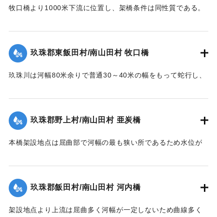
牧口橋より1000米下流に位置し、架橋条件は同性質である。
後世に受け継がれるべき石碑が、現在では目につかない場所
右岸が低水部であるが左岸側の高水部が水衝部となったため
に建っていることに驚いた。
に漸次洗掘され、又上流牧口橋橋材が激突して右岸側4経間を
【出典：碑文】
残し他は全部流失した。その後左岸堤防に流木が激突破堤し
玖珠郡東飯田村/南山田村 牧口橋
堤内を本流の如く流れたため洗掘された部分に再び土砂が堆
1953/6/26｜固有コード:
00543099
積した。尚右岸側残存部は最右の脚が少し傾斜したのみで他
玖珠川は河幅80米余りで普通30～40米の幅をもって蛇行し、
は無事であった。
洪水の時は流量によって水際曲線が変化し水衝部も従って異
【出典：昭和28年西日本水害調査報告書（土木学会西部支部,
なってくる。それで過年のデーラ、ルース、キジア等比較的
1957）】
大きかった洪水にしても冠水程度の右岸側木造部高水敷も今
玖珠郡野上村/南山田村 亜炭橋
回は水衝部と化し、上流の橋材及び立木等が流れかかり、河
｜固有コード:
00543090
床の洗掘が進むにつれて右岸側の木造部は橋体・橋脚共5スパ
本橋架設地点は屈曲部で河幅の最も狭い所であるため水位が
ン流失、残り2スパンは第1、第2木造橋脚が下流に30度余傾
著しく上昇、橋面を溢流して橋体流失、同時に河床洗掘され
斜、橋体はコンクリート脚にもたれるようにして残った。尚
橋脚転倒押流された。尚橋脚は20米下流に残存していた。
永久構造部分は無事であった。
【出典：昭和28年西日本水害調査報告書（土木学会西部支部,
玖珠郡飯田村/南山田村 河内橋
【出典：昭和28年西日本水害調査報告書（土木学会西部支部,
1957）】
1957）】
架設地点より上流は屈曲多く河幅が一定しないため曲線多く