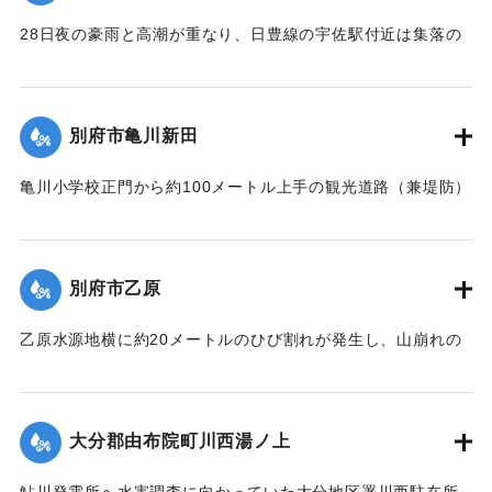
ンクリート桁部は左岸側より大音響を発して流失、その橋体
28日夜の豪雨と高潮が重なり、日豊線の宇佐駅付近は集落の
は左岸堤防に副い約40米流下した。12時頃迄に多量の流木と
中央を流れる向野川が2メートルあまり増水。周囲の河床が高
橋脚基礎洗掘のため、左岸橋台と最左岸橋脚の折損せる一部
いために氾濫を起こし、午後11時半ごろ宇佐駅前通りの30戸
を残して他は完全に流失した。
あまり、続いて集落西側の80戸が浸水した。浅いところでは2
別府市亀川新田
【出典：昭和28年西日本水害調査報告書（土木学会西部支部,
尺、深いところでは5尺あまり床上浸水した。宇佐地区警察
1957）】
や、消防団員がロープで老人や子どもをしばり宇佐駅へ避難
亀川小学校正門から約100メートル上手の観光道路（兼堤防）
させた。水は3時間のち29日午前1時半ごろから引き始めた。
が30メートル決壊。亀川小学校および亀川駅前一帯の約30町
｜固有コード:
00543085
死傷者はなかった。
歩が冠水、29日午前1時頃には住宅40戸あまりが浸水した。
【出典：大分合同新聞 1953年6月29日夕刊1面】
さらに増水のおそれがあるために市当局は強制立ち退き命令
別府市乙原
を出した。地元消防団は漁船2隻で住民の救助にあたり、午前
｜固有コード:
00543078
3時過ぎには全員を付近の人家や旅館などに避難させた。
乙原水源地横に約20メートルのひび割れが発生し、山崩れの
【出典：大分合同新聞 1953年6月29日夕刊2面】
おそれが出たために、付近の住民11世帯が避難を行った。亀
裂は30日にかけさらにひどくなり、10戸の家が傾き危険な状
｜固有コード:
00543079
態となった。
大分郡由布院町川西湯ノ上
【出典：大分合同新聞 1953年6月29日夕刊2面】
鮎川発電所へ水害調査に向かっていた大分地区署川西駐在所