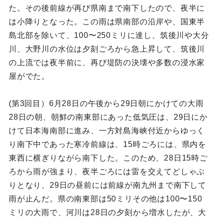
た。その後前線が再び県南まで南下したので、夜半に
は小降りとなった。この雨は県南部の沿岸や、国東半
島北部を除いて、100〜250ミリに達し、筑後川や大分
川、大野川の水位は夕刻ごろから急上昇して、筑後川
の上流では夜半前に、再び堤防の決壊や多数の浸水家
屋がでた。
(第3回目）6月28日の午後から29日朝にかけての大雨
28日の朝、朝鮮の南東部にあった低気圧は、29日にか
けて日本海南部に進み、一方対島海峡付近からゆっく
り南下中であった寒冷前線は、15時ごろには、県内を
東西に横ぎりながら南下した。このため、28日15時ご
ろから雨が強まり、夜半ごろには雷を交えてどしゃぶ
りとなり、29日の昼前には前線が南九州まで南下して
雨が止んだ。県の南東部は50ミリその他は100〜150
ミリの大雨で、河川は28日の夕刻から増水したが、大