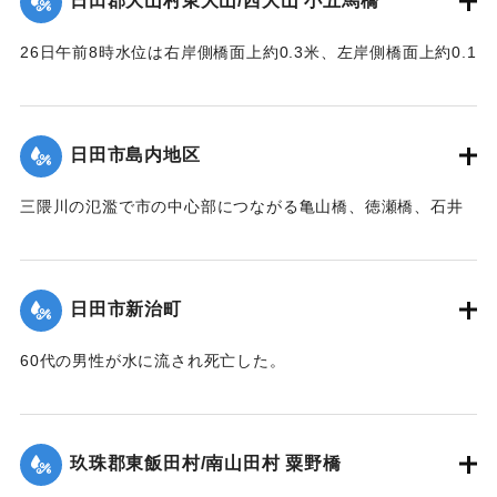
日田郡大山村東大山/西大山 小五馬橋
向け、半分砂に埋れており、床版は所々主鉄筋を露出する程
家屋など複数戸が流出、集落の全世帯が床上浸水する被害が
度で約100米下流に二つに折れて半分砂の中に突込んでいた。
発生した。
26日午前8時水位は右岸側橋面上約0.3米、左岸側橋面上約0.1
尚右岸橋台は河の中に約14米程度突出して築造されており、
この碑を建てて記念とする。
米を越え、流木は中央部橋脚に約100石堆積した。そのため左
又両橋脚共基部は岩盤へ埋め込みしてなく途中の転石にのっ
岸より第4と第5橋脚間の高欄及び橋体が川下に向かってへの
ている状態であった。
【石碑の碑文】
字形をなして決潰、次いで右岸残存部、最後に左岸残存部と
日田市島内地区
【出典：昭和28年西日本水害調査報告書（土木学会西部支部,
洪水記念碑
順次に橋体は全部流失した。その後約30分～1時間を経て渦流
1957）】
昭和二十八年六月二十六日
による洗掘と流木の激突により第5橋脚、次いで第7橋脚、最
三隈川の氾濫で市の中心部につながる亀山橋、徳瀬橋、石井
前日ヨリノ雨朝来ヨリ豪雨
後に第3橋脚が流失した。
鉄橋（三隈橋）が流失、陸の孤島となった。80町歩の耕地の
｜固有コード:
00543095
トナリ午后一時未曾有ノ大
【出典：昭和28年西日本水害調査報告書（土木学会西部支部,
うち60町歩の田畑が石ころと砂に埋まり、住宅は片っ端から
増水ニテ田畑約六丁居宅一
1957）】
流され、倒壊したため、住民は日隈小学校や神社などで避難
棟其他四棟流出埋没部落全
日田市新治町
生活を送った。
戸床上浸水セリ
｜固有コード:
00543096
依テ碑ヲ建テ記念トス
【出典：日田水害誌（池田範六,1955）】
60代の男性が水に流され死亡した。
【出典：日田水害誌（池田範六,1955）】
｜固有コード:
00543097
※碑文の画像・翻刻は「デジタル拓本」による。
｜固有コード:
00543098
玖珠郡東飯田村/南山田村 粟野橋
【学生CERDの感想】