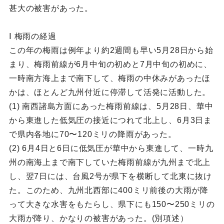
甚大の被害があった。
Ⅰ 梅雨の経過
この年の梅雨は例年より約2週間も早い5月28日から始
まり、梅雨前線が6月中旬の初めと7月中旬の初めに、
一時南方海上まで南下して、梅雨の中休みがあったほ
かは、ほとんど九州付近に停滞して活発に活動した。
(1) 南西諸島方面にあった梅雨前線は、5月28日、華中
から東進した低気圧の接近につれて北上し、6月3日ま
で県内各地に70〜120ミリの降雨があった。
(2) 6月4日と6日に低気圧が華中から東進して、一時九
州の南海上まで南下していた梅雨前線が九州まで北上
し、翌7日には、台風2号が県下を横断して北東に抜け
た。このため、九州北西部に400ミリ前後の大雨が降
って大きな水害をもたらし、県下にも150〜250ミリの
大雨が降り、かなりの被害があった。(別項述）