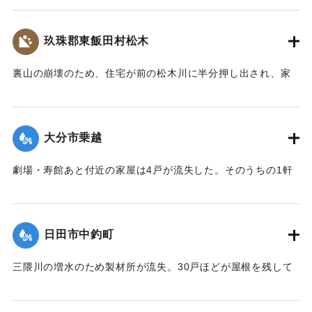
10代の女性、4歳の女の子、2歳の男の子が28日遺体となって
発見された。
玖珠郡東飯田村松木
【出典：大分合同新聞 1953年6月29日朝刊3面】
裏山の崩壊のため、住宅が前の松木川に半分押し出され、家
｜固有コード:
00543071
の中で家財整理中だった40代の男性と30代の女性2人の夫婦
が下敷きとなった。近所の人や消防団が終日捜索活動を行っ
たが、発見されず、川に流されたものだとみられている。29
大分市乗越
日午後5時頃に現場から500メートル下流で男性の切断された
片足が見つかった。
劇場・寿館あと付近の家屋は4戸が流失した。そのうちの1軒
【出典：大分合同新聞 1953年6月29日朝刊3面】
は別府湾の対岸、国東町の国東海岸に漂着した。
【出典：大分合同新聞 1953年6月29日朝刊3面】
｜固有コード:
00543072
日田市中釣町
｜固有コード:
00543073
三隈川の増水のため製材所が流失。30戸ほどが屋根を残して
浸水した。
【出典：大分合同新聞 1953年6月28日夕刊2面】