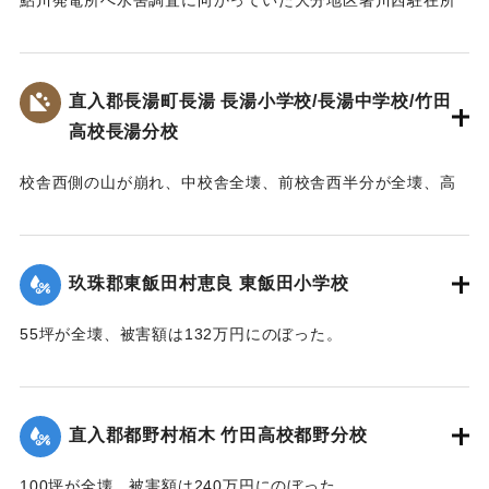
｜固有コード:
00543080
の巡査が行方不明になった。巡査は湯ノ上地区の民家に立ち
寄ったあと連絡が取れなくなった。
【出典：大分合同新聞 1953年6月28日夕刊2面】
直入郡長湯町長湯 長湯小学校/長湯中学校/竹田
高校長湯分校
｜固有コード:
00543081
校舎西側の山が崩れ、中校舎全壊、前校舎西半分が全壊、高
校校舎が全壊するなどの被害を受ける。当時、小学校、中学
校、高校の分校が同じ敷地に建っており、小学校は150坪が全
壊、70坪が半壊、校庭120坪が流失し、被害額は670万円。中
玖珠郡東飯田村恵良 東飯田小学校
学校は100坪が全壊、校庭70坪が流失し、被害額は393万円。
高校は180坪が全壊、被害額は432万円にのぼった。
55坪が全壊、被害額は132万円にのぼった。
【出典：大分合同新聞 1953年6月29日夕刊1面,直入町誌（直
【出典：大分合同新聞 1953年6月29日夕刊1面】
入町誌刊行会編集委員会 編,1984）】
｜固有コード:
00543075
直入郡都野村栢木 竹田高校都野分校
｜固有コード:
00543074
100坪が全壊、被害額は240万円にのぼった。