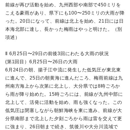
前線が再ぴ活動を始め、九州西部や南部で450ミリを
こえる豪雨があり、県下にも100〜250ミリの大雨が降
った。20日になって、前線は北上を始め、21日には日
本海北部に達し、長かった梅雨はやっと明けた。（別
項述）
Ⅱ 6月25日〜29日の前後3回にわたる大雨の状況
(第1回目）6月25日〜26日の大雨
6月24日の朝、揚子江中流に発生した低気圧が東北東
に進んで、25日の朝黄海に進んだころ、梅雨前線は九
州南方海上から次第に北上し、大分県では8時ごろか
ら雨が降り始めた。15時ごろには、前線が九州中部に
北上して、活発に活動を始め、雨も強くなった。この
低気圧は閉塞しながら朝鮮海峡を東に進み、前線が大
分県南部まで北上した夕刻ごろから雨は雷を交えて更
に強まり、26日朝まで続き、筑後川や大分川流域で