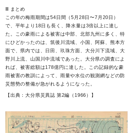
Ⅲ まとめ
この年の梅雨期間は54日間（5月28日〜7月20日）
で、平年より18日も長く、降水量は3倍以上に達し
た。この豪雨による被害は中部、北部九州に多く、特
にひどかったのは、筑後川流域、小国、阿蘇、熊本方
面で、県内では、日田、玖珠方面、大分川下流域、大
野川上流、山国川中流域であった。大分県の調査によ
れば、被害総額は178億円に達した。この記録的な豪
雨被害の教訓によって、雨量や水位の観測網などの防
災態勢の整備が急がれるようになった。
【出典：大分県災異誌 第2編（1966）】