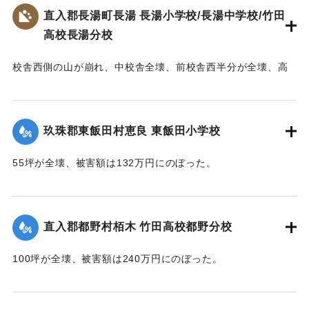
【出典：大分合同新聞 1953年6月28日夕刊2面】
直入郡長湯町長湯 長湯小学校/長湯中学校/竹田
高校長湯分校
｜固有コード:
00543081
校舎西側の山が崩れ、中校舎全壊、前校舎西半分が全壊、高
校校舎が全壊するなどの被害を受ける。当時、小学校、中学
校、高校の分校が同じ敷地に建っており、小学校は150坪が全
壊、70坪が半壊、校庭120坪が流失し、被害額は670万円。中
玖珠郡東飯田村恵良 東飯田小学校
学校は100坪が全壊、校庭70坪が流失し、被害額は393万円。
高校は180坪が全壊、被害額は432万円にのぼった。
55坪が全壊、被害額は132万円にのぼった。
【出典：大分合同新聞 1953年6月29日夕刊1面,直入町誌（直
【出典：大分合同新聞 1953年6月29日夕刊1面】
入町誌刊行会編集委員会 編,1984）】
｜固有コード:
00543075
直入郡都野村栢木 竹田高校都野分校
｜固有コード:
00543074
100坪が全壊、被害額は240万円にのぼった。
【出典：大分合同新聞 1953年6月29日夕刊1面】