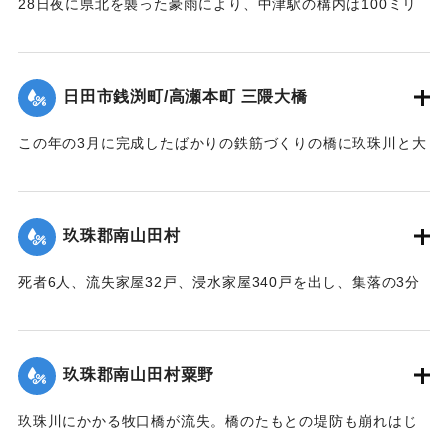
28日夜に県北を襲った豪雨により、中津駅の構内は100ミリ
浸水。日豊線は不通になった。
【出典：大分合同新聞 1953年6月29日朝刊1面】
日田市銭渕町/高瀬本町 三隈大橋
｜固有コード:
00543066
この年の3月に完成したばかりの鉄筋づくりの橋に玖珠川と大
山川から流れてくる木材や家屋などがひっかかり三隈川をせ
き止めたため、行き場を失った川の水が市街地に流れ込む原
因となった（三隈大橋自体は流失しなかった）。
玖珠郡南山田村
【出典：大分合同新聞 1953年6月29日朝刊3面】
死者6人、流失家屋32戸、浸水家屋340戸を出し、集落の3分
｜固有コード:
00543067
の1が水浸しになり、玖珠郡のうちもっとも被害が大きかっ
た。
【出典：大分合同新聞 1953年6月29日朝刊3面】
玖珠郡南山田村粟野
｜固有コード:
00543068
玖珠川にかかる牧口橋が流失。橋のたもとの堤防も崩れはじ
めた。近くに住む一家7人は家の周囲が一面濁流となったた