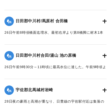
1957）】
【出典：昭和28年西日本水害調査報告書（土木学会西部支部,
1957）】
｜固有コード:
00543082
日田郡中川村/馬原村 合田橋
｜固有コード:
00543083
26日午前8時頃橋面迄増水、最初右岸より第8橋脚に材木1本
激突し8連目と9連目が橋脚と共に流失、その後は橋脚基礎が
渦流により洗掘され、又軽構造のため水圧と浮力により右岸
に向かって各スパン次々に流失し、2～3連ずつ結束のまま下
日田郡中川村合田/湯山 池の原橋
流約100米に流れ分散していた。最後に右岸側流失の際橋台を
決潰した。
26日午前9時30分～11時頃に最高水位に達した。午前9時頃よ
【出典：昭和28年西日本水害調査報告書（土木学会西部支部,
り右岸国道を溢水し、当橋取付道路を含みて上下流に副った
1957）】
国道約400米を崩壊せしめ、続いて右岸側の木桁部を流失し
た。午前10時頃に左岸池の原部落民の水防にも拘らず、約1米
宇佐郡北馬城村岩崎
｜固有コード:
00543084
高に積まれた水防資材を押流し部落内に浸水、当橋の鉄筋コ
ンクリート桁部は左岸側より大音響を発して流失、その橋体
28日夜の豪雨と高潮が重なり、日豊線の宇佐駅付近は集落の
は左岸堤防に副い約40米流下した。12時頃迄に多量の流木と
中央を流れる向野川が2メートルあまり増水。周囲の河床が高
橋脚基礎洗掘のため、左岸橋台と最左岸橋脚の折損せる一部