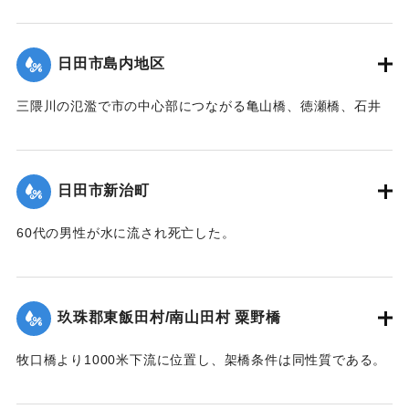
米を越え、流木は中央部橋脚に約100石堆積した。そのため左
又両橋脚共基部は岩盤へ埋め込みしてなく途中の転石にのっ
岸より第4と第5橋脚間の高欄及び橋体が川下に向かってへの
ている状態であった。
【石碑の碑文】
字形をなして決潰、次いで右岸残存部、最後に左岸残存部と
日田市島内地区
【出典：昭和28年西日本水害調査報告書（土木学会西部支部,
洪水記念碑
順次に橋体は全部流失した。その後約30分～1時間を経て渦流
1957）】
昭和二十八年六月二十六日
による洗掘と流木の激突により第5橋脚、次いで第7橋脚、最
三隈川の氾濫で市の中心部につながる亀山橋、徳瀬橋、石井
前日ヨリノ雨朝来ヨリ豪雨
後に第3橋脚が流失した。
鉄橋（三隈橋）が流失、陸の孤島となった。80町歩の耕地の
｜固有コード:
00543095
トナリ午后一時未曾有ノ大
【出典：昭和28年西日本水害調査報告書（土木学会西部支部,
うち60町歩の田畑が石ころと砂に埋まり、住宅は片っ端から
増水ニテ田畑約六丁居宅一
1957）】
流され、倒壊したため、住民は日隈小学校や神社などで避難
棟其他四棟流出埋没部落全
日田市新治町
生活を送った。
戸床上浸水セリ
｜固有コード:
00543096
依テ碑ヲ建テ記念トス
【出典：日田水害誌（池田範六,1955）】
60代の男性が水に流され死亡した。
【出典：日田水害誌（池田範六,1955）】
｜固有コード:
00543097
※碑文の画像・翻刻は「デジタル拓本」による。
｜固有コード:
00543098
玖珠郡東飯田村/南山田村 粟野橋
【学生CERDの感想】
牧口橋より1000米下流に位置し、架橋条件は同性質である。
後世に受け継がれるべき石碑が、現在では目につかない場所
右岸が低水部であるが左岸側の高水部が水衝部となったため
に建っていることに驚いた。
に漸次洗掘され、又上流牧口橋橋材が激突して右岸側4経間を