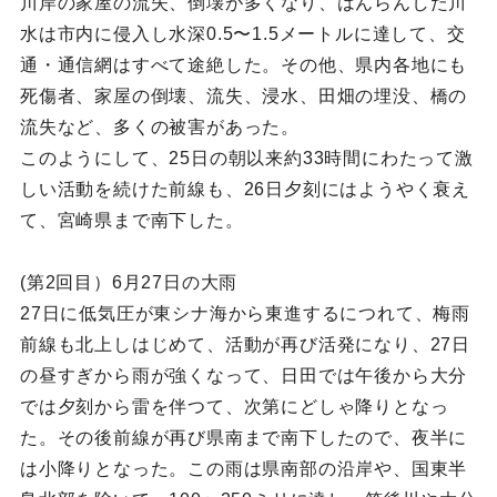
川岸の家屋の流失、倒壊が多くなり、はんらんした川
水は市内に侵入し水深0.5〜1.5メートルに達して、交
通・通信網はすべて途絶した。その他、県内各地にも
死傷者、家屋の倒壊、流失、浸水、田畑の埋没、橋の
流失など、多くの被害があった。
このようにして、25日の朝以来約33時間にわたって激
しい活動を続けた前線も、26日夕刻にはようやく衰え
て、宮崎県まで南下した。
(第2回目）6月27日の大雨
27日に低気圧が東シナ海から東進するにつれて、梅雨
前線も北上しはじめて、活動が再び活発になり、27日
の昼すぎから雨が強くなって、日田では午後から大分
では夕刻から雷を伴つて、次第にどしゃ降りとなっ
た。その後前線が再び県南まで南下したので、夜半に
は小降りとなった。この雨は県南部の沿岸や、国東半