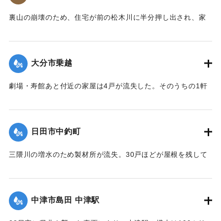
【出典：大分合同新聞 1953年6月29日朝刊3面】
裏山の崩壊のため、住宅が前の松木川に半分押し出され、家
｜固有コード:
00543071
の中で家財整理中だった40代の男性と30代の女性2人の夫婦
が下敷きとなった。近所の人や消防団が終日捜索活動を行っ
たが、発見されず、川に流されたものだとみられている。29
大分市乗越
日午後5時頃に現場から500メートル下流で男性の切断された
片足が見つかった。
劇場・寿館あと付近の家屋は4戸が流失した。そのうちの1軒
【出典：大分合同新聞 1953年6月29日朝刊3面】
は別府湾の対岸、国東町の国東海岸に漂着した。
【出典：大分合同新聞 1953年6月29日朝刊3面】
｜固有コード:
00543072
日田市中釣町
｜固有コード:
00543073
三隈川の増水のため製材所が流失。30戸ほどが屋根を残して
浸水した。
【出典：大分合同新聞 1953年6月28日夕刊2面】
中津市島田 中津駅
｜固有コード:
00543065