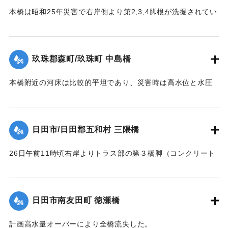
｜固有コード:
00543086
の大半流失、残ったのは右岸側の2経間のみであった。
本橋は昭和25年災害で右岸側より第2,3,4脚根が洗掘されてい
【出典：昭和28年西日本水害調査報告書（土木学会西部支部,
た。当所は河状が右曲りの屈曲部で左岸側が水衝部であり、
1957）】
水位が橋面を越え流木が多量に流下して26日午前10時20分左
岸より3経間流失、他は約40分後水位の最高時に流失、右岸よ
玖珠郡森町/玖珠町 中島橋
｜固有コード:
00543087
り第2,3,4橋脚もその時倒れ去った。他の橋脚5基及び両橋台
は無事であったが、左橋台後方13.0米、右橋台後方20米の道
本橋附近の河床は比較的平坦であり、災害時は高水位と水圧
路及田畑は流失した。
に抗しきれず左岸側5スパンが先ず流失、次いで右岸側4スパ
【出典：昭和28年西日本水害調査報告書（土木学会西部支部,
ン、その後残りの中央部も流木のため流失、両兄弟を残し全
1957）】
スパンあとかたもなく流された。
日田市/日田郡五和村 三隈橋
【出典：昭和28年西日本水害調査報告書（土木学会西部支部,
｜固有コード:
00543088
1957）】
26日午前11時頃右岸よりトラス部の第３橋脚（コンクリート
脚）と基礎との界より折損し両側2スパン流失、午後1時頃橋
｜固有コード:
00543089
面上0.2米溢流して全橋流失した。通水断面の不足と、脚と基
礎との連結部に弱点を有していたためと思われる。又右岸橋
日田市南友田町 徳瀬橋
台は堤内地に溢水したため裏込が抜かれ崩潰した。
【出典：昭和28年西日本水害調査報告書（土木学会西部支部,
計画高水量オーバーにより全橋流失した。