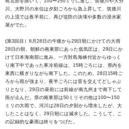
島北部を除いて、100〜250ミリに達し、筑後川や大分
川、大野川の水位は夕刻ごろから急上昇して、筑後川
の上流では夜半前に、再び堤防の決壊や多数の浸水家
屋がでた。
(第3回目）6月28日の午後から29日朝にかけての大雨
28日の朝、朝鮮の南東部にあった低気圧は、29日にか
けて日本海南部に進み、一方対島海峡付近からゆっく
り南下中であった寒冷前線は、15時ごろには、県内を
東西に横ぎりながら南下した。このため、28日15時ご
ろから雨が強まり、夜半ごろには雷を交えてどしゃぶ
りとなり、29日の昼前には前線が南九州まで南下して
雨が止んだ。県の南東部は50ミリその他は100〜150
ミリの大雨で、河川は28日の夕刻から増水したが、大
したことはなく、29日朝には減水した。こうして、こ
の記録的な豪雨は終りをつげた。