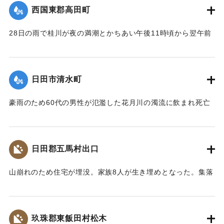
｜固有コード:
00543076
西国東郡高田町
28日の雨で桂川が夜の満潮とかちあい午後11時頃から翌午前
1時頃まで最高2メートルの増水を記録。御玉橋の下流左岸
（65メートル）、上流（35メートル）、桂橋の下流左岸（8
メートル）がそれぞれ決壊して、右岸の玉津側の御玉橋から
日田市清水町
町役場一帯は濁流が護岸を越して、2尺ほど浸水した。
【出典：大分合同新聞 1953年6月29日夕刊1面】
豪雨のため60代の男性が氾濫した花月川の濁流に飲まれ死亡
した。遺体は28日午前7時頃、下流の光岡小学校の裏手で発見
｜固有コード:
00543077
された。
【出典：大分合同新聞 1953年6月29日朝刊3面】
日田郡五馬村出口
｜固有コード:
00543070
山崩れのため住宅が埋没。家族8人が生き埋めとなった。集落
の人たちの救助作業で4人は助け出されたが、60代の女性、
10代の女性、4歳の女の子、2歳の男の子が28日遺体となって
発見された。
玖珠郡東飯田村松木