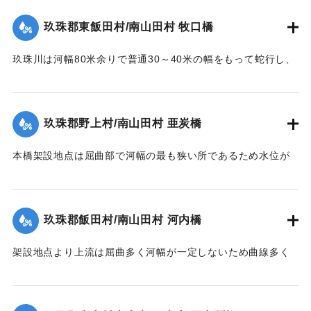
【出典：碑文】
残し他は全部流失した。その後左岸堤防に流木が激突破堤し
玖珠郡東飯田村/南山田村 牧口橋
堤内を本流の如く流れたため洗掘された部分に再び土砂が堆
1953/6/26｜固有コード:
00543099
積した。尚右岸側残存部は最右の脚が少し傾斜したのみで他
玖珠川は河幅80米余りで普通30～40米の幅をもって蛇行し、
は無事であった。
洪水の時は流量によって水際曲線が変化し水衝部も従って異
【出典：昭和28年西日本水害調査報告書（土木学会西部支部,
なってくる。それで過年のデーラ、ルース、キジア等比較的
1957）】
大きかった洪水にしても冠水程度の右岸側木造部高水敷も今
玖珠郡野上村/南山田村 亜炭橋
回は水衝部と化し、上流の橋材及び立木等が流れかかり、河
｜固有コード:
00543090
床の洗掘が進むにつれて右岸側の木造部は橋体・橋脚共5スパ
本橋架設地点は屈曲部で河幅の最も狭い所であるため水位が
ン流失、残り2スパンは第1、第2木造橋脚が下流に30度余傾
著しく上昇、橋面を溢流して橋体流失、同時に河床洗掘され
斜、橋体はコンクリート脚にもたれるようにして残った。尚
橋脚転倒押流された。尚橋脚は20米下流に残存していた。
永久構造部分は無事であった。
【出典：昭和28年西日本水害調査報告書（土木学会西部支部,
玖珠郡飯田村/南山田村 河内橋
【出典：昭和28年西日本水害調査報告書（土木学会西部支部,
1957）】
1957）】
架設地点より上流は屈曲多く河幅が一定しないため曲線多く
｜固有コード:
00543092
又河床は大転石、硬岩のため堆積土礫の送流著しく、突出せ
｜固有コード:
00543091
る右岸橋台及び左岸側橋脚の河床を洗掘して転倒、橋体共流
失した。尚左岸側橋脚は50米下流に残存していた。