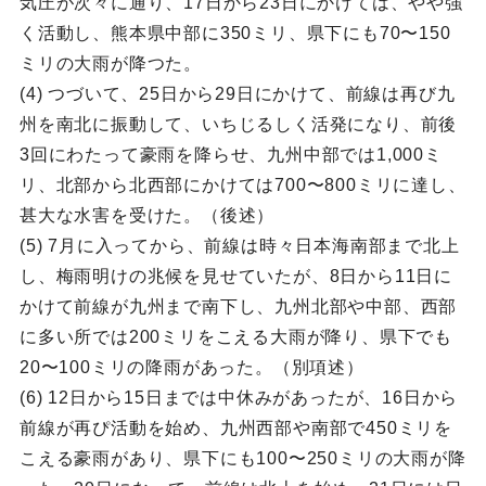
気圧が次々に通り、17日から23日にかけては、やや強
く活動し、熊本県中部に350ミリ、県下にも70〜150
ミリの大雨が降つた。
(4) つづいて、25日から29日にかけて、前線は再び九
州を南北に振動して、いちじるしく活発になり、前後
3回にわたって豪雨を降らせ、九州中部では1,000ミ
リ、北部から北西部にかけては700〜800ミリに達し、
甚大な水害を受けた。（後述）
(5) 7月に入ってから、前線は時々日本海南部まで北上
し、梅雨明けの兆候を見せていたが、8日から11日に
かけて前線が九州まで南下し、九州北部や中部、西部
に多い所では200ミリをこえる大雨が降り、県下でも
20〜100ミリの降雨があった。（別項述）
(6) 12日から15日までは中休みがあったが、16日から
前線が再ぴ活動を始め、九州西部や南部で450ミリを
こえる豪雨があり、県下にも100〜250ミリの大雨が降