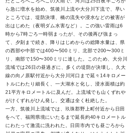
たところへころへこの大雨で、河川は25日夜半ごろか
ら急に増水を始め、筑後川上流や大分川下流で、早い
ところでは、堤防決壊、橋の流失や浸水などの被害が
出はじめた（夜明ダム水害など）。この強い雷雨は6
時から7時ごろ一時弱まったが、その後再び強まっ
て、夕刻まで続き、降りはじめからの総降水量は、県
の西部や中部では400〜500ミリ、北部で200〜300ミ
リ、南部で150〜300ミリに達した。このため、大分川
流域では26日の昼過ぎに、多くの堤防が決壊し、久大
線の向ノ原駅付近から大分川河口まで延々14キロメー
トルにわたり細長く、一大湖水と化し、浸水面積は約
21平方キロメートルに及んだ。上流域でも山くずれや
がけくずれがひん発し、交通は全く杜絶した。
一方、筑後川上流域では、玖珠郡野上町付近から日田
をへて、福岡県境にいたるまで延長約40キロメートル
にわたって激流に洗われた。日田市内でも昼ごろから