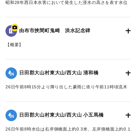
昭和28年西日本水害において発生した浸水の高さを表す水位
標である。
地面から95cmの位置に水位が示されており、
「T.P115.99m」と記されている。
由布市挾間町鬼崎 洪水記念碑
｜固有コード:
005430100
【概要】
山王二十一社（日吉神社）の正門を入り、右手側に建立され
た石碑。
これは、昭和28年6月梅雨前線（西日本大水害）に伴う洪水被
日田郡大山村東大山/西大山 清和橋
害を伝える石碑である。
26日午前8時15分より降り出した豪雨に依り午前11時頃流木
【碑文の要約】
多量となり水位は橋面上1.6米に達して右岸側より流失し始
昭和28年6月26日に、前日から降り続いた雨がさらに強まり
め、瞬時にして全橋体橋脚及び右岸橋台の上端より2.3米の所
豪雨となった。午後1時にこれまでにない増水をもたらしたこ
で破壊流失せしめた。橋脚は2基共約15米下流に頂部を川下に
とで、約6ha（東京ドーム約1.28個分）の田畑が埋没、また
日田郡大山村東大山/西大山 小五馬橋
向け、半分砂に埋れており、床版は所々主鉄筋を露出する程
家屋など複数戸が流出、集落の全世帯が床上浸水する被害が
度で約100米下流に二つに折れて半分砂の中に突込んでいた。
発生した。
26日午前8時水位は右岸側橋面上約0.3米、左岸側橋面上約0.1
尚右岸橋台は河の中に約14米程度突出して築造されており、
この碑を建てて記念とする。