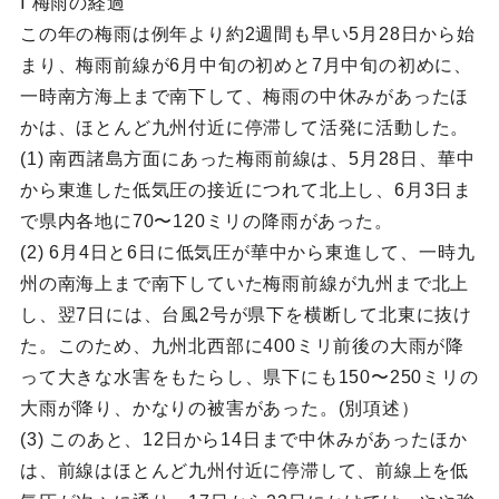
Ⅰ 梅雨の経過
この年の梅雨は例年より約2週間も早い5月28日から始
まり、梅雨前線が6月中旬の初めと7月中旬の初めに、
一時南方海上まで南下して、梅雨の中休みがあったほ
かは、ほとんど九州付近に停滞して活発に活動した。
(1) 南西諸島方面にあった梅雨前線は、5月28日、華中
から東進した低気圧の接近につれて北上し、6月3日ま
で県内各地に70〜120ミリの降雨があった。
(2) 6月4日と6日に低気圧が華中から東進して、一時九
州の南海上まで南下していた梅雨前線が九州まで北上
し、翌7日には、台風2号が県下を横断して北東に抜け
た。このため、九州北西部に400ミリ前後の大雨が降
って大きな水害をもたらし、県下にも150〜250ミリの
大雨が降り、かなりの被害があった。(別項述）
(3) このあと、12日から14日まで中休みがあったほか
は、前線はほとんど九州付近に停滞して、前線上を低