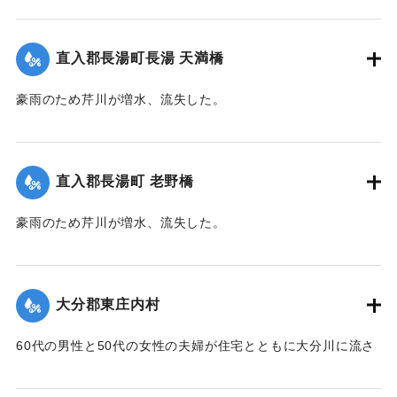
め、稲干しいかだに乗り、約1キロ下の田んぼの小高い丘に避
難。そこにかけつけた集落の人がロープをいかだに結びつけ
直入郡長湯町長湯 天満橋
引き上げようとしたが、残り3メートルというところでロープ
が外れ、本流に流されてしまった。途中で2人がいかだから転
豪雨のため芹川が増水、流失した。
落、その後玖珠町の協心橋の橋脚にいかだは激突。全員バラ
【出典：大分合同新聞 1953年6月28日朝刊3面】
バラになり流れに飲まれてしまった。1人は自力で逃げ出した
が、1人は遺体で発見。残り5人は行方不明のままになってい
｜固有コード:
00543061
る。
直入郡長湯町 老野橋
【出典：大分合同新聞 1953年6月29日朝刊3面】
豪雨のため芹川が増水、流失した。
｜固有コード:
00543069
【出典：大分合同新聞 1953年6月28日朝刊3面】
｜固有コード:
00543062
大分郡東庄内村
60代の男性と50代の女性の夫婦が住宅とともに大分川に流さ
れ行方不明となっていたが、27日正午ごろ下流の稙田村田原
で2人とも遺体となって流れているのを発見された。