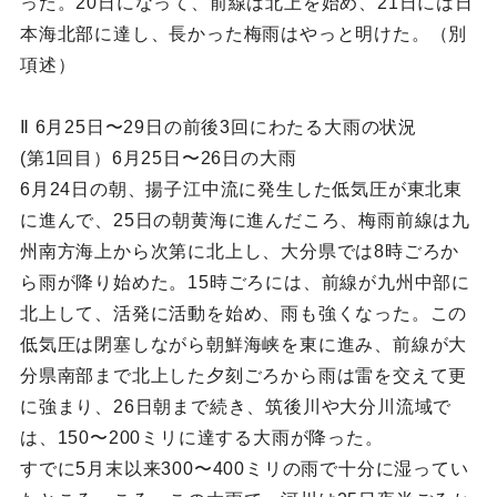
った。20日になって、前線は北上を始め、21日には日
本海北部に達し、長かった梅雨はやっと明けた。（別
項述）
Ⅱ 6月25日〜29日の前後3回にわたる大雨の状況
(第1回目）6月25日〜26日の大雨
6月24日の朝、揚子江中流に発生した低気圧が東北東
に進んで、25日の朝黄海に進んだころ、梅雨前線は九
州南方海上から次第に北上し、大分県では8時ごろか
ら雨が降り始めた。15時ごろには、前線が九州中部に
北上して、活発に活動を始め、雨も強くなった。この
低気圧は閉塞しながら朝鮮海峡を東に進み、前線が大
分県南部まで北上した夕刻ごろから雨は雷を交えて更
に強まり、26日朝まで続き、筑後川や大分川流域で
は、150〜200ミリに達する大雨が降った。
すでに5月末以来300〜400ミリの雨で十分に湿ってい