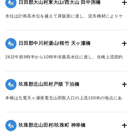
日田郡大山村東大山/西大山 田中渕橋
【出典：昭和28年西日本水害調査報告書（土木学会西部支部,
1957）】
水位は計画高水位を越えて床版面に達し、流失橋材によりケ
ーブルが切られ橋体は流失、塔柱一基は土石の衝突に依り転
｜固有コード:
00543093
倒した。
【出典：昭和28年西日本水害調査報告書（土木学会西部支部,
日田郡中川村湯山/桜竹 天ヶ瀬橋
1957）】
26日午前9時半から10時半頃最高水位に達し、当橋上流部約
｜固有コード:
00543094
100米附近より河状が右折湾曲しているため左岸国道（久留米
別府線）は水位が路上1.8米に達し、本橋の高欄を越流、多量
の流木を流下した。そのため左岸より第2連目の高欄約11米を
玖珠郡北山田村戸畑 下泊橋
損傷、又左岸側より第1橋脚は洗掘により28日突如として沈下
し約30度傾斜したため第2連のスパン14.10米中、約10米に亘
本橋は九電天ヶ瀬発電北山田取入口の上流100米の地点にあ
って亀裂を生じた。
り、今回の洪水でその取入口が破壊され、その上流に堆積し
【出典：昭和28年西日本水害調査報告書（土木学会西部支部,
ていた土砂が漸次洗掘されたため、本橋脚は2米余りの洗掘を
1957）】
受け、水勢の増大に伴い26日午前10時左岸側から橋脚4基が
玖珠郡北山田村/玖珠町 神幸橋
倒れた。午前11時の最高水位時にコンクリート橋脚及び橋体