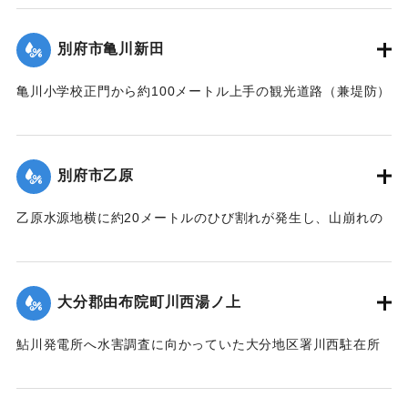
いために氾濫を起こし、午後11時半ごろ宇佐駅前通りの30戸
を残して他は完全に流失した。
あまり、続いて集落西側の80戸が浸水した。浅いところでは2
別府市亀川新田
【出典：昭和28年西日本水害調査報告書（土木学会西部支部,
尺、深いところでは5尺あまり床上浸水した。宇佐地区警察
1957）】
や、消防団員がロープで老人や子どもをしばり宇佐駅へ避難
亀川小学校正門から約100メートル上手の観光道路（兼堤防）
させた。水は3時間のち29日午前1時半ごろから引き始めた。
が30メートル決壊。亀川小学校および亀川駅前一帯の約30町
｜固有コード:
00543085
死傷者はなかった。
歩が冠水、29日午前1時頃には住宅40戸あまりが浸水した。
【出典：大分合同新聞 1953年6月29日夕刊1面】
さらに増水のおそれがあるために市当局は強制立ち退き命令
別府市乙原
を出した。地元消防団は漁船2隻で住民の救助にあたり、午前
｜固有コード:
00543078
3時過ぎには全員を付近の人家や旅館などに避難させた。
乙原水源地横に約20メートルのひび割れが発生し、山崩れの
【出典：大分合同新聞 1953年6月29日夕刊2面】
おそれが出たために、付近の住民11世帯が避難を行った。亀
裂は30日にかけさらにひどくなり、10戸の家が傾き危険な状
｜固有コード:
00543079
態となった。
大分郡由布院町川西湯ノ上
【出典：大分合同新聞 1953年6月29日夕刊2面】
鮎川発電所へ水害調査に向かっていた大分地区署川西駐在所
｜固有コード:
00543080
の巡査が行方不明になった。巡査は湯ノ上地区の民家に立ち
寄ったあと連絡が取れなくなった。