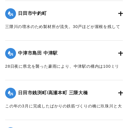
【出典：大分合同新聞 1953年6月29日朝刊3面】
｜固有コード:
00543072
日田市中釣町
｜固有コード:
00543073
三隈川の増水のため製材所が流失。30戸ほどが屋根を残して
浸水した。
【出典：大分合同新聞 1953年6月28日夕刊2面】
中津市島田 中津駅
｜固有コード:
00543065
28日夜に県北を襲った豪雨により、中津駅の構内は100ミリ
浸水。日豊線は不通になった。
【出典：大分合同新聞 1953年6月29日朝刊1面】
日田市銭渕町/高瀬本町 三隈大橋
｜固有コード:
00543066
この年の3月に完成したばかりの鉄筋づくりの橋に玖珠川と大
山川から流れてくる木材や家屋などがひっかかり三隈川をせ
き止めたため、行き場を失った川の水が市街地に流れ込む原
因となった（三隈大橋自体は流失しなかった）。