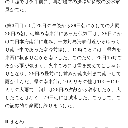
の上流では夜半前に、再び堤防の決壊や多数の浸水家
屋がでた。
(第3回目）6月28日の午後から29日朝にかけての大雨
28日の朝、朝鮮の南東部にあった低気圧は、29日にか
けて日本海南部に進み、一方対島海峡付近からゆっく
り南下中であった寒冷前線は、15時ごろには、県内を
東西に横ぎりながら南下した。このため、28日15時ご
ろから雨が強まり、夜半ごろには雷を交えてどしゃぶ
りとなり、29日の昼前には前線が南九州まで南下して
雨が止んだ。県の南東部は50ミリその他は100〜150
ミリの大雨で、河川は28日の夕刻から増水したが、大
したことはなく、29日朝には減水した。こうして、こ
の記録的な豪雨は終りをつげた。
Ⅲ まとめ