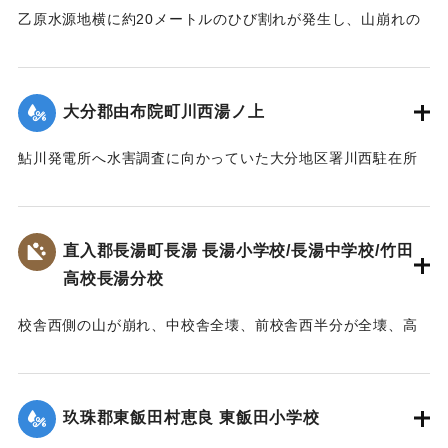
3時過ぎには全員を付近の人家や旅館などに避難させた。
乙原水源地横に約20メートルのひび割れが発生し、山崩れの
【出典：大分合同新聞 1953年6月29日夕刊2面】
おそれが出たために、付近の住民11世帯が避難を行った。亀
裂は30日にかけさらにひどくなり、10戸の家が傾き危険な状
｜固有コード:
00543079
態となった。
大分郡由布院町川西湯ノ上
【出典：大分合同新聞 1953年6月29日夕刊2面】
鮎川発電所へ水害調査に向かっていた大分地区署川西駐在所
｜固有コード:
00543080
の巡査が行方不明になった。巡査は湯ノ上地区の民家に立ち
寄ったあと連絡が取れなくなった。
【出典：大分合同新聞 1953年6月28日夕刊2面】
直入郡長湯町長湯 長湯小学校/長湯中学校/竹田
高校長湯分校
｜固有コード:
00543081
校舎西側の山が崩れ、中校舎全壊、前校舎西半分が全壊、高
校校舎が全壊するなどの被害を受ける。当時、小学校、中学
校、高校の分校が同じ敷地に建っており、小学校は150坪が全
壊、70坪が半壊、校庭120坪が流失し、被害額は670万円。中
玖珠郡東飯田村恵良 東飯田小学校
学校は100坪が全壊、校庭70坪が流失し、被害額は393万円。