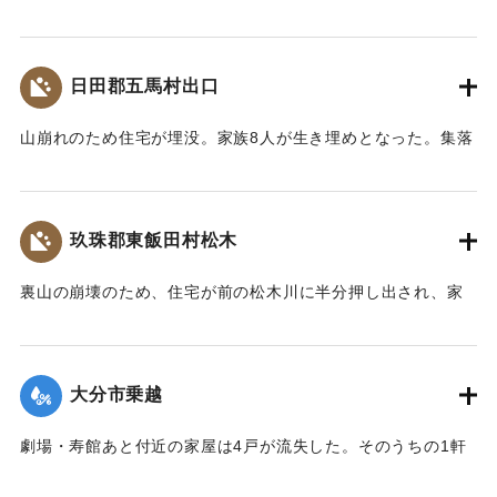
した。遺体は28日午前7時頃、下流の光岡小学校の裏手で発見
｜固有コード:
00543077
された。
【出典：大分合同新聞 1953年6月29日朝刊3面】
日田郡五馬村出口
｜固有コード:
00543070
山崩れのため住宅が埋没。家族8人が生き埋めとなった。集落
の人たちの救助作業で4人は助け出されたが、60代の女性、
10代の女性、4歳の女の子、2歳の男の子が28日遺体となって
発見された。
玖珠郡東飯田村松木
【出典：大分合同新聞 1953年6月29日朝刊3面】
裏山の崩壊のため、住宅が前の松木川に半分押し出され、家
｜固有コード:
00543071
の中で家財整理中だった40代の男性と30代の女性2人の夫婦
が下敷きとなった。近所の人や消防団が終日捜索活動を行っ
たが、発見されず、川に流されたものだとみられている。29
大分市乗越
日午後5時頃に現場から500メートル下流で男性の切断された
片足が見つかった。
劇場・寿館あと付近の家屋は4戸が流失した。そのうちの1軒
【出典：大分合同新聞 1953年6月29日朝刊3面】
は別府湾の対岸、国東町の国東海岸に漂着した。