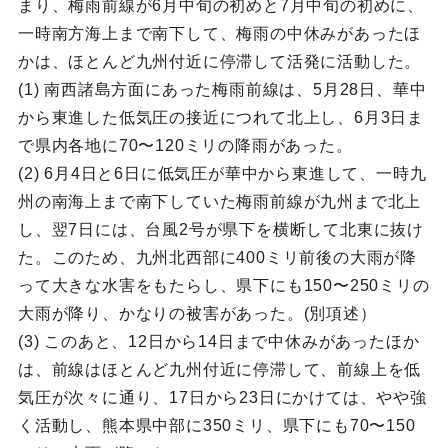
まり、梅雨前線が6月中旬の初めと7月中旬の初めに、
一時南方海上まで南下して、梅雨の中休みがあったほ
かは、ほとんど九州付近に停滞して活発に活動した。
(1) 南西諸島方面にあった梅雨前線は、5月28日、華中
から東進した低気圧の接近につれて北上し、6月3日ま
で県内各地に70〜120ミリの降雨があった。
(2) 6月4日と6日に低気圧が華中から東進して、一時九
州の南海上まで南下していた梅雨前線が九州まで北上
し、翌7日には、台風2号が県下を横断して北東に抜け
た。このため、九州北西部に400ミリ前後の大雨が降
って大きな水害をもたらし、県下にも150〜250ミリの
大雨が降り、かなりの被害があった。(別項述）
(3) このあと、12日から14日まで中休みがあったほか
は、前線はほとんど九州付近に停滞して、前線上を低
気圧が次々に通り、17日から23日にかけては、やや強
く活動し、熊本県中部に350ミリ、県下にも70〜150