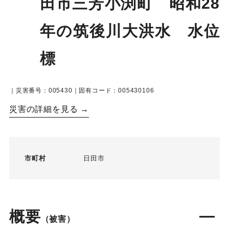
田市三芳小渕町 昭和28
年の筑後川大洪水 水位
標
｜災害番号：005430｜固有コード：005430106
災害の詳細を見る →
市町村
日田市
概要
（被害）