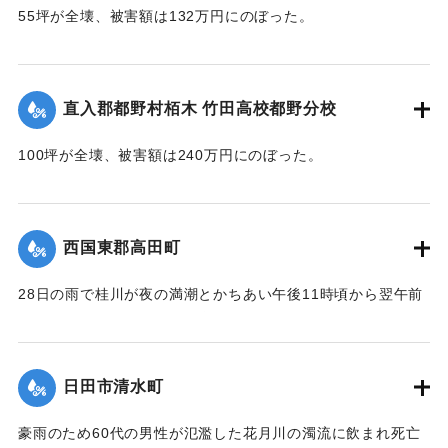
高校は180坪が全壊、被害額は432万円にのぼった。
55坪が全壊、被害額は132万円にのぼった。
【出典：大分合同新聞 1953年6月29日夕刊1面,直入町誌（直
【出典：大分合同新聞 1953年6月29日夕刊1面】
入町誌刊行会編集委員会 編,1984）】
｜固有コード:
00543075
直入郡都野村栢木 竹田高校都野分校
｜固有コード:
00543074
100坪が全壊、被害額は240万円にのぼった。
【出典：大分合同新聞 1953年6月29日夕刊1面】
｜固有コード:
00543076
西国東郡高田町
28日の雨で桂川が夜の満潮とかちあい午後11時頃から翌午前
1時頃まで最高2メートルの増水を記録。御玉橋の下流左岸
（65メートル）、上流（35メートル）、桂橋の下流左岸（8
メートル）がそれぞれ決壊して、右岸の玉津側の御玉橋から
日田市清水町
町役場一帯は濁流が護岸を越して、2尺ほど浸水した。
【出典：大分合同新聞 1953年6月29日夕刊1面】
豪雨のため60代の男性が氾濫した花月川の濁流に飲まれ死亡