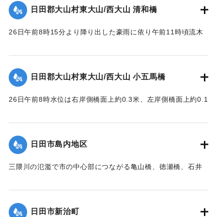
これは、昭和28年6月梅雨前線（西日本大水害）に伴う洪水被
日田郡大山村東大山/西大山 清和橋
害を伝える石碑である。
26日午前8時15分より降り出した豪雨に依り午前11時頃流木
【碑文の要約】
多量となり水位は橋面上1.6米に達して右岸側より流失し始
昭和28年6月26日に、前日から降り続いた雨がさらに強まり
め、瞬時にして全橋体橋脚及び右岸橋台の上端より2.3米の所
豪雨となった。午後1時にこれまでにない増水をもたらしたこ
で破壊流失せしめた。橋脚は2基共約15米下流に頂部を川下に
とで、約6ha（東京ドーム約1.28個分）の田畑が埋没、また
日田郡大山村東大山/西大山 小五馬橋
向け、半分砂に埋れており、床版は所々主鉄筋を露出する程
家屋など複数戸が流出、集落の全世帯が床上浸水する被害が
度で約100米下流に二つに折れて半分砂の中に突込んでいた。
発生した。
26日午前8時水位は右岸側橋面上約0.3米、左岸側橋面上約0.1
尚右岸橋台は河の中に約14米程度突出して築造されており、
この碑を建てて記念とする。
米を越え、流木は中央部橋脚に約100石堆積した。そのため左
又両橋脚共基部は岩盤へ埋め込みしてなく途中の転石にのっ
岸より第4と第5橋脚間の高欄及び橋体が川下に向かってへの
ている状態であった。
【石碑の碑文】
字形をなして決潰、次いで右岸残存部、最後に左岸残存部と
日田市島内地区
【出典：昭和28年西日本水害調査報告書（土木学会西部支部,
洪水記念碑
順次に橋体は全部流失した。その後約30分～1時間を経て渦流
1957）】
昭和二十八年六月二十六日
による洗掘と流木の激突により第5橋脚、次いで第7橋脚、最
三隈川の氾濫で市の中心部につながる亀山橋、徳瀬橋、石井
前日ヨリノ雨朝来ヨリ豪雨
後に第3橋脚が流失した。
鉄橋（三隈橋）が流失、陸の孤島となった。80町歩の耕地の
｜固有コード:
00543095
トナリ午后一時未曾有ノ大
【出典：昭和28年西日本水害調査報告書（土木学会西部支部,
うち60町歩の田畑が石ころと砂に埋まり、住宅は片っ端から
増水ニテ田畑約六丁居宅一
1957）】
流され、倒壊したため、住民は日隈小学校や神社などで避難
棟其他四棟流出埋没部落全
日田市新治町
生活を送った。