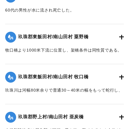
戸床上浸水セリ
｜固有コード:
00543096
依テ碑ヲ建テ記念トス
【出典：日田水害誌（池田範六,1955）】
60代の男性が水に流され死亡した。
【出典：日田水害誌（池田範六,1955）】
｜固有コード:
00543097
※碑文の画像・翻刻は「デジタル拓本」による。
｜固有コード:
00543098
玖珠郡東飯田村/南山田村 粟野橋
【学生CERDの感想】
牧口橋より1000米下流に位置し、架橋条件は同性質である。
後世に受け継がれるべき石碑が、現在では目につかない場所
右岸が低水部であるが左岸側の高水部が水衝部となったため
に建っていることに驚いた。
に漸次洗掘され、又上流牧口橋橋材が激突して右岸側4経間を
【出典：碑文】
残し他は全部流失した。その後左岸堤防に流木が激突破堤し
玖珠郡東飯田村/南山田村 牧口橋
堤内を本流の如く流れたため洗掘された部分に再び土砂が堆
1953/6/26｜固有コード:
00543099
積した。尚右岸側残存部は最右の脚が少し傾斜したのみで他
玖珠川は河幅80米余りで普通30～40米の幅をもって蛇行し、
は無事であった。
洪水の時は流量によって水際曲線が変化し水衝部も従って異
【出典：昭和28年西日本水害調査報告書（土木学会西部支部,
なってくる。それで過年のデーラ、ルース、キジア等比較的
1957）】
大きかった洪水にしても冠水程度の右岸側木造部高水敷も今
玖珠郡野上村/南山田村 亜炭橋
回は水衝部と化し、上流の橋材及び立木等が流れかかり、河
｜固有コード:
00543090
床の洗掘が進むにつれて右岸側の木造部は橋体・橋脚共5スパ