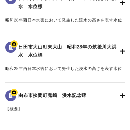
水 水位標
｜固有コード:
005430102
昭和28年西日本水害において発生した浸水の高さを表す水位
標である。
地面から3mの位置に水位が示されている。
日田市大山町東大山 昭和28年の筑後川大洪
｜固有コード:
005430101
水 水位標
昭和28年西日本水害において発生した浸水の高さを表す水位
標である。
地面から95cmの位置に水位が示されており、
「T.P115.99m」と記されている。
由布市挾間町鬼崎 洪水記念碑
｜固有コード:
005430100
【概要】
山王二十一社（日吉神社）の正門を入り、右手側に建立され
た石碑。