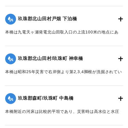
別府線）は水位が路上1.8米に達し、本橋の高欄を越流、多量
の流木を流下した。そのため左岸より第2連目の高欄約11米を
玖珠郡北山田村戸畑 下泊橋
損傷、又左岸側より第1橋脚は洗掘により28日突如として沈下
し約30度傾斜したため第2連のスパン14.10米中、約10米に亘
本橋は九電天ヶ瀬発電北山田取入口の上流100米の地点にあ
って亀裂を生じた。
り、今回の洪水でその取入口が破壊され、その上流に堆積し
【出典：昭和28年西日本水害調査報告書（土木学会西部支部,
ていた土砂が漸次洗掘されたため、本橋脚は2米余りの洗掘を
1957）】
受け、水勢の増大に伴い26日午前10時左岸側から橋脚4基が
玖珠郡北山田村/玖珠町 神幸橋
倒れた。午前11時の最高水位時にコンクリート橋脚及び橋体
｜固有コード:
00543086
の大半流失、残ったのは右岸側の2経間のみであった。
本橋は昭和25年災害で右岸側より第2,3,4脚根が洗掘されてい
【出典：昭和28年西日本水害調査報告書（土木学会西部支部,
た。当所は河状が右曲りの屈曲部で左岸側が水衝部であり、
1957）】
水位が橋面を越え流木が多量に流下して26日午前10時20分左
岸より3経間流失、他は約40分後水位の最高時に流失、右岸よ
玖珠郡森町/玖珠町 中島橋
｜固有コード:
00543087
り第2,3,4橋脚もその時倒れ去った。他の橋脚5基及び両橋台
は無事であったが、左橋台後方13.0米、右橋台後方20米の道
本橋附近の河床は比較的平坦であり、災害時は高水位と水圧
路及田畑は流失した。
に抗しきれず左岸側5スパンが先ず流失、次いで右岸側4スパ
【出典：昭和28年西日本水害調査報告書（土木学会西部支部,
ン、その後残りの中央部も流木のため流失、両兄弟を残し全