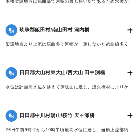
本橋架設地点は屈曲部で河幅の最も狭い所であるため水位が
ン流失、残り2スパンは第1、第2木造橋脚が下流に30度余傾
著しく上昇、橋面を溢流して橋体流失、同時に河床洗掘され
斜、橋体はコンクリート脚にもたれるようにして残った。尚
橋脚転倒押流された。尚橋脚は20米下流に残存していた。
永久構造部分は無事であった。
【出典：昭和28年西日本水害調査報告書（土木学会西部支部,
玖珠郡飯田村/南山田村 河内橋
【出典：昭和28年西日本水害調査報告書（土木学会西部支部,
1957）】
1957）】
架設地点より上流は屈曲多く河幅が一定しないため曲線多く
｜固有コード:
00543092
又河床は大転石、硬岩のため堆積土礫の送流著しく、突出せ
｜固有コード:
00543091
る右岸橋台及び左岸側橋脚の河床を洗掘して転倒、橋体共流
失した。尚左岸側橋脚は50米下流に残存していた。
日田郡大山村東大山/西大山 田中渕橋
【出典：昭和28年西日本水害調査報告書（土木学会西部支部,
1957）】
水位は計画高水位を越えて床版面に達し、流失橋材によりケ
ーブルが切られ橋体は流失、塔柱一基は土石の衝突に依り転
｜固有コード:
00543093
倒した。
【出典：昭和28年西日本水害調査報告書（土木学会西部支部,
日田郡中川村湯山/桜竹 天ヶ瀬橋
1957）】
26日午前9時半から10時半頃最高水位に達し、当橋上流部約
｜固有コード:
00543094
100米附近より河状が右折湾曲しているため左岸国道（久留米