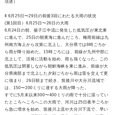
項述）
Ⅱ 6月25日〜29日の前後3回にわたる大雨の状況
(第1回目）6月25日〜26日の大雨
6月24日の朝、揚子江中流に発生した低気圧が東北東
に進んで、25日の朝黄海に進んだころ、梅雨前線は九
州南方海上から次第に北上し、大分県では8時ごろか
ら雨が降り始めた。15時ごろには、前線が九州中部に
北上して、活発に活動を始め、雨も強くなった。この
低気圧は閉塞しながら朝鮮海峡を東に進み、前線が大
分県南部まで北上した夕刻ごろから雨は雷を交えて更
に強まり、26日朝まで続き、筑後川や大分川流域で
は、150〜200ミリに達する大雨が降った。
すでに5月末以来300〜400ミリの雨で十分に湿ってい
たところへころへこの大雨で、河川は25日夜半ごろか
ら急に増水を始め、筑後川上流や大分川下流で、早い