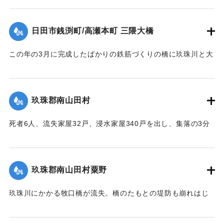
【出典：大分合同新聞 1953年6月29日朝刊1面】
日田市銭渕町/高瀬本町 三隈大橋
｜固有コード:
00543066
この年の3月に完成したばかりの鉄筋づくりの橋に玖珠川と大
山川から流れてくる木材や家屋などがひっかかり三隈川をせ
き止めたため、行き場を失った川の水が市街地に流れ込む原
因となった（三隈大橋自体は流失しなかった）。
玖珠郡南山田村
【出典：大分合同新聞 1953年6月29日朝刊3面】
死者6人、流失家屋32戸、浸水家屋340戸を出し、集落の3分
｜固有コード:
00543067
の1が水浸しになり、玖珠郡のうちもっとも被害が大きかっ
た。
【出典：大分合同新聞 1953年6月29日朝刊3面】
玖珠郡南山田村粟野
｜固有コード:
00543068
玖珠川にかかる牧口橋が流失。橋のたもとの堤防も崩れはじ
めた。近くに住む一家7人は家の周囲が一面濁流となったた
め、稲干しいかだに乗り、約1キロ下の田んぼの小高い丘に避