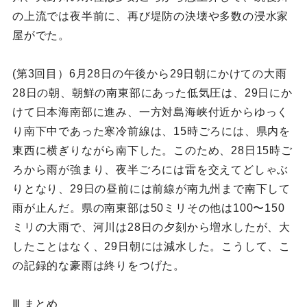
の上流では夜半前に、再び堤防の決壊や多数の浸水家
屋がでた。
(第3回目）6月28日の午後から29日朝にかけての大雨
28日の朝、朝鮮の南東部にあった低気圧は、29日にか
けて日本海南部に進み、一方対島海峡付近からゆっく
り南下中であった寒冷前線は、15時ごろには、県内を
東西に横ぎりながら南下した。このため、28日15時ご
ろから雨が強まり、夜半ごろには雷を交えてどしゃぶ
りとなり、29日の昼前には前線が南九州まで南下して
雨が止んだ。県の南東部は50ミリその他は100〜150
ミリの大雨で、河川は28日の夕刻から増水したが、大
したことはなく、29日朝には減水した。こうして、こ
の記録的な豪雨は終りをつげた。
Ⅲ まとめ