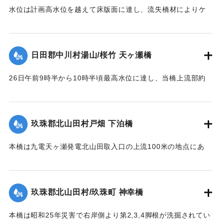
1957）】
水位は計画高水位を越えて床版面に達し、流失橋材によりケ
ーブルが切られ橋体は流失、塔柱一基は土石の衝突に依り転
｜固有コード:
00543093
倒した。
【出典：昭和28年西日本水害調査報告書（土木学会西部支部,
日田郡中川村湯山/桜竹 天ヶ瀬橋
1957）】
26日午前9時半から10時半頃最高水位に達し、当橋上流部約
｜固有コード:
00543094
100米附近より河状が右折湾曲しているため左岸国道（久留米
別府線）は水位が路上1.8米に達し、本橋の高欄を越流、多量
の流木を流下した。そのため左岸より第2連目の高欄約11米を
玖珠郡北山田村戸畑 下泊橋
損傷、又左岸側より第1橋脚は洗掘により28日突如として沈下
し約30度傾斜したため第2連のスパン14.10米中、約10米に亘
本橋は九電天ヶ瀬発電北山田取入口の上流100米の地点にあ
って亀裂を生じた。
り、今回の洪水でその取入口が破壊され、その上流に堆積し
【出典：昭和28年西日本水害調査報告書（土木学会西部支部,
ていた土砂が漸次洗掘されたため、本橋脚は2米余りの洗掘を
1957）】
受け、水勢の増大に伴い26日午前10時左岸側から橋脚4基が
玖珠郡北山田村/玖珠町 神幸橋
倒れた。午前11時の最高水位時にコンクリート橋脚及び橋体
｜固有コード:
00543086
の大半流失、残ったのは右岸側の2経間のみであった。
本橋は昭和25年災害で右岸側より第2,3,4脚根が洗掘されてい