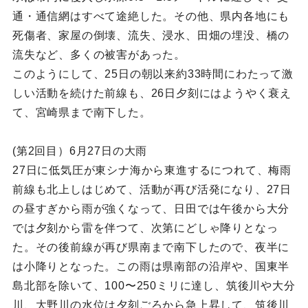
通・通信網はすべて途絶した。その他、県内各地にも
死傷者、家屋の倒壊、流失、浸水、田畑の埋没、橋の
流失など、多くの被害があった。
このようにして、25日の朝以来約33時間にわたって激
しい活動を続けた前線も、26日夕刻にはようやく衰え
て、宮崎県まで南下した。
(第2回目）6月27日の大雨
27日に低気圧が東シナ海から東進するにつれて、梅雨
前線も北上しはじめて、活動が再び活発になり、27日
の昼すぎから雨が強くなって、日田では午後から大分
では夕刻から雷を伴つて、次第にどしゃ降りとなっ
た。その後前線が再び県南まで南下したので、夜半に
は小降りとなった。この雨は県南部の沿岸や、国東半
島北部を除いて、100〜250ミリに達し、筑後川や大分
川、大野川の水位は夕刻ごろから急上昇して、筑後川