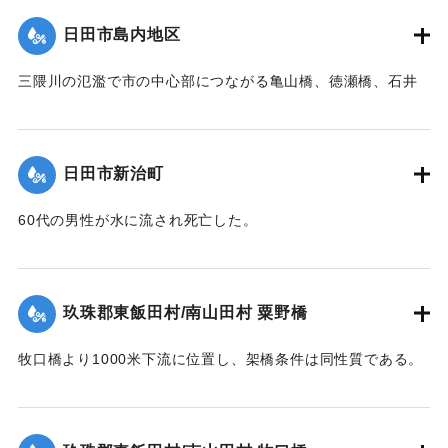
ている状態であった。
【石碑の碑文】
字形をなして決潰、次いで右岸残存部、最後に左岸残存部と
日田市島内地区
【出典：昭和28年西日本水害調査報告書（土木学会西部支部,
洪水記念碑
順次に橋体は全部流失した。その後約30分～1時間を経て渦流
1957）】
昭和二十八年六月二十六日
による洗掘と流木の激突により第5橋脚、次いで第7橋脚、最
三隈川の氾濫で市の中心部につながる亀山橋、徳瀬橋、石井
前日ヨリノ雨朝来ヨリ豪雨
後に第3橋脚が流失した。
鉄橋（三隈橋）が流失、陸の孤島となった。80町歩の耕地の
｜固有コード:
00543095
トナリ午后一時未曾有ノ大
【出典：昭和28年西日本水害調査報告書（土木学会西部支部,
うち60町歩の田畑が石ころと砂に埋まり、住宅は片っ端から
増水ニテ田畑約六丁居宅一
1957）】
流され、倒壊したため、住民は日隈小学校や神社などで避難
棟其他四棟流出埋没部落全
日田市新治町
生活を送った。
戸床上浸水セリ
｜固有コード:
00543096
依テ碑ヲ建テ記念トス
【出典：日田水害誌（池田範六,1955）】
60代の男性が水に流され死亡した。
【出典：日田水害誌（池田範六,1955）】
｜固有コード:
00543097
※碑文の画像・翻刻は「デジタル拓本」による。
｜固有コード:
00543098
玖珠郡東飯田村/南山田村 粟野橋
【学生CERDの感想】
牧口橋より1000米下流に位置し、架橋条件は同性質である。
後世に受け継がれるべき石碑が、現在では目につかない場所
右岸が低水部であるが左岸側の高水部が水衝部となったため
に建っていることに驚いた。
に漸次洗掘され、又上流牧口橋橋材が激突して右岸側4経間を
【出典：碑文】
残し他は全部流失した。その後左岸堤防に流木が激突破堤し