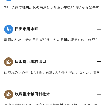
28日の雨で桂川が夜の満潮とかちあい午後11時頃から翌午前
1時頃まで最高2メートルの増水を記録。御玉橋の下流左岸
（65メートル）、上流（35メートル）、桂橋の下流左岸（8
メートル）がそれぞれ決壊して、右岸の玉津側の御玉橋から
日田市清水町
町役場一帯は濁流が護岸を越して、2尺ほど浸水した。
【出典：大分合同新聞 1953年6月29日夕刊1面】
豪雨のため60代の男性が氾濫した花月川の濁流に飲まれ死亡
した。遺体は28日午前7時頃、下流の光岡小学校の裏手で発見
｜固有コード:
00543077
された。
【出典：大分合同新聞 1953年6月29日朝刊3面】
日田郡五馬村出口
｜固有コード:
00543070
山崩れのため住宅が埋没。家族8人が生き埋めとなった。集落
の人たちの救助作業で4人は助け出されたが、60代の女性、
10代の女性、4歳の女の子、2歳の男の子が28日遺体となって
発見された。
玖珠郡東飯田村松木
【出典：大分合同新聞 1953年6月29日朝刊3面】
裏山の崩壊のため、住宅が前の松木川に半分押し出され、家