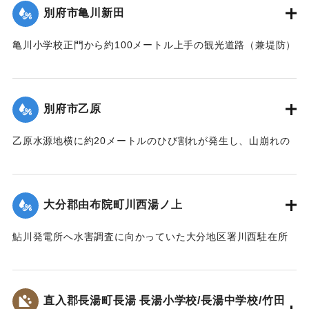
あまり、続いて集落西側の80戸が浸水した。浅いところでは2
別府市亀川新田
【出典：昭和28年西日本水害調査報告書（土木学会西部支部,
尺、深いところでは5尺あまり床上浸水した。宇佐地区警察
1957）】
や、消防団員がロープで老人や子どもをしばり宇佐駅へ避難
亀川小学校正門から約100メートル上手の観光道路（兼堤防）
させた。水は3時間のち29日午前1時半ごろから引き始めた。
が30メートル決壊。亀川小学校および亀川駅前一帯の約30町
｜固有コード:
00543085
死傷者はなかった。
歩が冠水、29日午前1時頃には住宅40戸あまりが浸水した。
【出典：大分合同新聞 1953年6月29日夕刊1面】
さらに増水のおそれがあるために市当局は強制立ち退き命令
別府市乙原
を出した。地元消防団は漁船2隻で住民の救助にあたり、午前
｜固有コード:
00543078
3時過ぎには全員を付近の人家や旅館などに避難させた。
乙原水源地横に約20メートルのひび割れが発生し、山崩れの
【出典：大分合同新聞 1953年6月29日夕刊2面】
おそれが出たために、付近の住民11世帯が避難を行った。亀
裂は30日にかけさらにひどくなり、10戸の家が傾き危険な状
｜固有コード:
00543079
態となった。
大分郡由布院町川西湯ノ上
【出典：大分合同新聞 1953年6月29日夕刊2面】
鮎川発電所へ水害調査に向かっていた大分地区署川西駐在所
｜固有コード:
00543080
の巡査が行方不明になった。巡査は湯ノ上地区の民家に立ち
寄ったあと連絡が取れなくなった。
【出典：大分合同新聞 1953年6月28日夕刊2面】
直入郡長湯町長湯 長湯小学校/長湯中学校/竹田