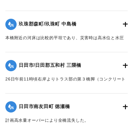
【出典：昭和28年西日本水害調査報告書（土木学会西部支部,
た。当所は河状が右曲りの屈曲部で左岸側が水衝部であり、
1957）】
水位が橋面を越え流木が多量に流下して26日午前10時20分左
岸より3経間流失、他は約40分後水位の最高時に流失、右岸よ
玖珠郡森町/玖珠町 中島橋
｜固有コード:
00543087
り第2,3,4橋脚もその時倒れ去った。他の橋脚5基及び両橋台
は無事であったが、左橋台後方13.0米、右橋台後方20米の道
本橋附近の河床は比較的平坦であり、災害時は高水位と水圧
路及田畑は流失した。
に抗しきれず左岸側5スパンが先ず流失、次いで右岸側4スパ
【出典：昭和28年西日本水害調査報告書（土木学会西部支部,
ン、その後残りの中央部も流木のため流失、両兄弟を残し全
1957）】
スパンあとかたもなく流された。
日田市/日田郡五和村 三隈橋
【出典：昭和28年西日本水害調査報告書（土木学会西部支部,
｜固有コード:
00543088
1957）】
26日午前11時頃右岸よりトラス部の第３橋脚（コンクリート
脚）と基礎との界より折損し両側2スパン流失、午後1時頃橋
｜固有コード:
00543089
面上0.2米溢流して全橋流失した。通水断面の不足と、脚と基
礎との連結部に弱点を有していたためと思われる。又右岸橋
日田市南友田町 徳瀬橋
台は堤内地に溢水したため裏込が抜かれ崩潰した。
【出典：昭和28年西日本水害調査報告書（土木学会西部支部,
計画高水量オーバーにより全橋流失した。
1957）】
【出典：昭和28年西日本水害調査報告書（土木学会西部支部,