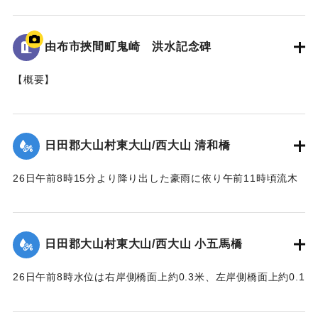
地面から95cmの位置に水位が示されており、
「T.P115.99m」と記されている。
由布市挾間町鬼崎 洪水記念碑
｜固有コード:
005430100
【概要】
山王二十一社（日吉神社）の正門を入り、右手側に建立され
た石碑。
これは、昭和28年6月梅雨前線（西日本大水害）に伴う洪水被
日田郡大山村東大山/西大山 清和橋
害を伝える石碑である。
26日午前8時15分より降り出した豪雨に依り午前11時頃流木
【碑文の要約】
多量となり水位は橋面上1.6米に達して右岸側より流失し始
昭和28年6月26日に、前日から降り続いた雨がさらに強まり
め、瞬時にして全橋体橋脚及び右岸橋台の上端より2.3米の所
豪雨となった。午後1時にこれまでにない増水をもたらしたこ
で破壊流失せしめた。橋脚は2基共約15米下流に頂部を川下に
とで、約6ha（東京ドーム約1.28個分）の田畑が埋没、また
日田郡大山村東大山/西大山 小五馬橋
向け、半分砂に埋れており、床版は所々主鉄筋を露出する程
家屋など複数戸が流出、集落の全世帯が床上浸水する被害が
度で約100米下流に二つに折れて半分砂の中に突込んでいた。
発生した。
26日午前8時水位は右岸側橋面上約0.3米、左岸側橋面上約0.1
尚右岸橋台は河の中に約14米程度突出して築造されており、
この碑を建てて記念とする。
米を越え、流木は中央部橋脚に約100石堆積した。そのため左
又両橋脚共基部は岩盤へ埋め込みしてなく途中の転石にのっ
岸より第4と第5橋脚間の高欄及び橋体が川下に向かってへの