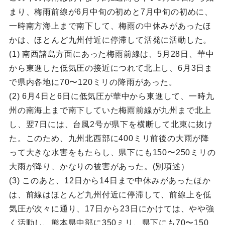
まり、梅雨前線が6月中旬の初めと7月中旬の初めに、
一時南方海上まで南下して、梅雨の中休みがあったほ
かは、ほとんど九州付近に停滞して活発に活動した。
(1) 南西諸島方面にあった梅雨前線は、5月28日、華中
から東進した低気圧の接近につれて北上し、6月3日ま
で県内各地に70〜120ミリの降雨があった。
(2) 6月4日と6日に低気圧が華中から東進して、一時九
州の南海上まで南下していた梅雨前線が九州まで北上
し、翌7日には、台風2号が県下を横断して北東に抜け
た。このため、九州北西部に400ミリ前後の大雨が降
って大きな水害をもたらし、県下にも150〜250ミリの
大雨が降り、かなりの被害があった。(別項述）
(3) このあと、12日から14日まで中休みがあったほか
は、前線はほとんど九州付近に停滞して、前線上を低
気圧が次々に通り、17日から23日にかけては、やや強
く活動し、熊本県中部に350ミリ、県下にも70〜150