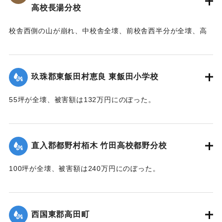
高校長湯分校
｜固有コード:
00543081
校舎西側の山が崩れ、中校舎全壊、前校舎西半分が全壊、高
校校舎が全壊するなどの被害を受ける。当時、小学校、中学
校、高校の分校が同じ敷地に建っており、小学校は150坪が全
壊、70坪が半壊、校庭120坪が流失し、被害額は670万円。中
玖珠郡東飯田村恵良 東飯田小学校
学校は100坪が全壊、校庭70坪が流失し、被害額は393万円。
高校は180坪が全壊、被害額は432万円にのぼった。
55坪が全壊、被害額は132万円にのぼった。
【出典：大分合同新聞 1953年6月29日夕刊1面,直入町誌（直
【出典：大分合同新聞 1953年6月29日夕刊1面】
入町誌刊行会編集委員会 編,1984）】
｜固有コード:
00543075
直入郡都野村栢木 竹田高校都野分校
｜固有コード:
00543074
100坪が全壊、被害額は240万円にのぼった。
【出典：大分合同新聞 1953年6月29日夕刊1面】
｜固有コード:
00543076
西国東郡高田町