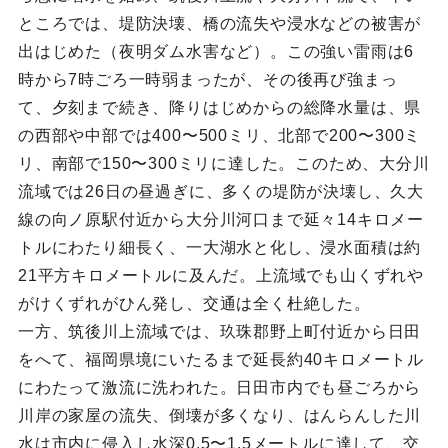
ところでは、堤防決壊、橋の流失や浸水などの被害が
出はじめた（夜明ダム水害など）。この強い雷雨は6
時から7時ごろ一時弱まったが、その後再び強まっ
て、夕刻まで続き、降りはじめからの総降水量は、県
の西部や中部では400〜500ミリ、北部で200〜300ミ
リ、南部で150〜300ミリに達した。このため、大分川
流域では26日の昼過ぎに、多くの堤防が決壊し、久大
線の向ノ原駅付近から大分川河口まで延々14キロメー
トルにわたり細長く、一大湖水と化し、浸水面積は約
21平方キロメートルに及んだ。上流域でも山くずれや
がけくずれがひん発し、交通は全く杜絶した。
一方、筑後川上流域では、玖珠郡野上町付近から日田
をへて、福岡県境にいたるまで延長約40キロメートル
にわたって激流に洗われた。日田市内でも昼ごろから
川岸の家屋の流失、倒壊が多くなり、はんらんした川
水は市内に侵入し水深0.5〜1.5メートルに達して、交