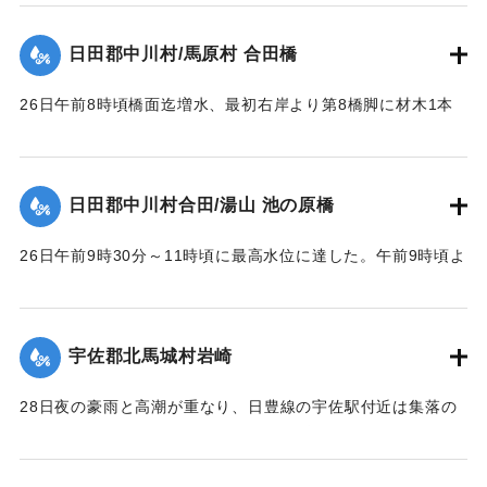
1957）】
｜固有コード:
00543082
日田郡中川村/馬原村 合田橋
｜固有コード:
00543083
26日午前8時頃橋面迄増水、最初右岸より第8橋脚に材木1本
激突し8連目と9連目が橋脚と共に流失、その後は橋脚基礎が
渦流により洗掘され、又軽構造のため水圧と浮力により右岸
に向かって各スパン次々に流失し、2～3連ずつ結束のまま下
日田郡中川村合田/湯山 池の原橋
流約100米に流れ分散していた。最後に右岸側流失の際橋台を
決潰した。
26日午前9時30分～11時頃に最高水位に達した。午前9時頃よ
【出典：昭和28年西日本水害調査報告書（土木学会西部支部,
り右岸国道を溢水し、当橋取付道路を含みて上下流に副った
1957）】
国道約400米を崩壊せしめ、続いて右岸側の木桁部を流失し
た。午前10時頃に左岸池の原部落民の水防にも拘らず、約1米
宇佐郡北馬城村岩崎
｜固有コード:
00543084
高に積まれた水防資材を押流し部落内に浸水、当橋の鉄筋コ
ンクリート桁部は左岸側より大音響を発して流失、その橋体
28日夜の豪雨と高潮が重なり、日豊線の宇佐駅付近は集落の
は左岸堤防に副い約40米流下した。12時頃迄に多量の流木と
中央を流れる向野川が2メートルあまり増水。周囲の河床が高
橋脚基礎洗掘のため、左岸橋台と最左岸橋脚の折損せる一部
いために氾濫を起こし、午後11時半ごろ宇佐駅前通りの30戸
を残して他は完全に流失した。