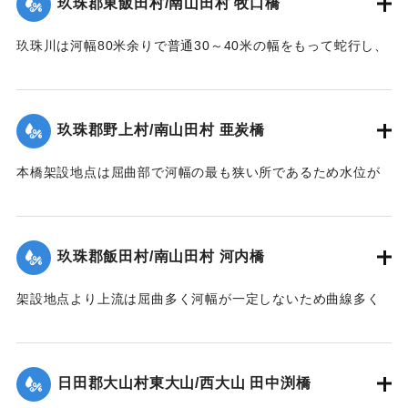
玖珠郡東飯田村/南山田村 牧口橋
堤内を本流の如く流れたため洗掘された部分に再び土砂が堆
1953/6/26｜固有コード:
00543099
積した。尚右岸側残存部は最右の脚が少し傾斜したのみで他
玖珠川は河幅80米余りで普通30～40米の幅をもって蛇行し、
は無事であった。
洪水の時は流量によって水際曲線が変化し水衝部も従って異
【出典：昭和28年西日本水害調査報告書（土木学会西部支部,
なってくる。それで過年のデーラ、ルース、キジア等比較的
1957）】
大きかった洪水にしても冠水程度の右岸側木造部高水敷も今
玖珠郡野上村/南山田村 亜炭橋
回は水衝部と化し、上流の橋材及び立木等が流れかかり、河
｜固有コード:
00543090
床の洗掘が進むにつれて右岸側の木造部は橋体・橋脚共5スパ
本橋架設地点は屈曲部で河幅の最も狭い所であるため水位が
ン流失、残り2スパンは第1、第2木造橋脚が下流に30度余傾
著しく上昇、橋面を溢流して橋体流失、同時に河床洗掘され
斜、橋体はコンクリート脚にもたれるようにして残った。尚
橋脚転倒押流された。尚橋脚は20米下流に残存していた。
永久構造部分は無事であった。
【出典：昭和28年西日本水害調査報告書（土木学会西部支部,
玖珠郡飯田村/南山田村 河内橋
【出典：昭和28年西日本水害調査報告書（土木学会西部支部,
1957）】
1957）】
架設地点より上流は屈曲多く河幅が一定しないため曲線多く
｜固有コード:
00543092
又河床は大転石、硬岩のため堆積土礫の送流著しく、突出せ
｜固有コード:
00543091
る右岸橋台及び左岸側橋脚の河床を洗掘して転倒、橋体共流
失した。尚左岸側橋脚は50米下流に残存していた。
日田郡大山村東大山/西大山 田中渕橋
【出典：昭和28年西日本水害調査報告書（土木学会西部支部,