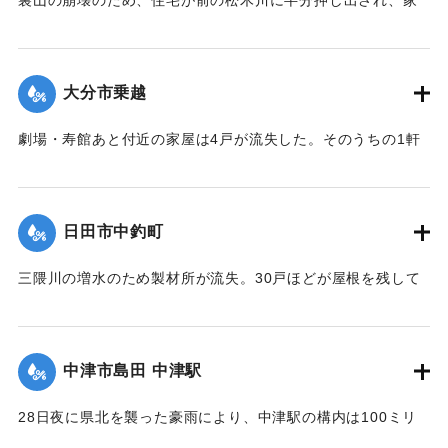
｜固有コード:
00543071
の中で家財整理中だった40代の男性と30代の女性2人の夫婦
が下敷きとなった。近所の人や消防団が終日捜索活動を行っ
たが、発見されず、川に流されたものだとみられている。29
大分市乗越
日午後5時頃に現場から500メートル下流で男性の切断された
片足が見つかった。
劇場・寿館あと付近の家屋は4戸が流失した。そのうちの1軒
【出典：大分合同新聞 1953年6月29日朝刊3面】
は別府湾の対岸、国東町の国東海岸に漂着した。
【出典：大分合同新聞 1953年6月29日朝刊3面】
｜固有コード:
00543072
日田市中釣町
｜固有コード:
00543073
三隈川の増水のため製材所が流失。30戸ほどが屋根を残して
浸水した。
【出典：大分合同新聞 1953年6月28日夕刊2面】
中津市島田 中津駅
｜固有コード:
00543065
28日夜に県北を襲った豪雨により、中津駅の構内は100ミリ
浸水。日豊線は不通になった。