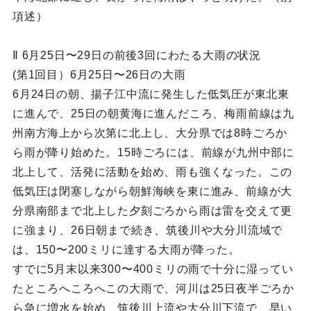
項述）
Ⅱ 6月25日〜29日の前後3回にわたる大雨の状況
(第1回目）6月25日〜26日の大雨
6月24日の朝、揚子江中流に発生した低気圧が東北東
に進んで、25日の朝黄海に進んだころ、梅雨前線は九
州南方海上から次第に北上し、大分県では8時ごろか
ら雨が降り始めた。15時ごろには、前線が九州中部に
北上して、活発に活動を始め、雨も強くなった。この
低気圧は閉塞しながら朝鮮海峡を東に進み、前線が大
分県南部まで北上した夕刻ごろから雨は雷を交えて更
に強まり、26日朝まで続き、筑後川や大分川流域で
は、150〜200ミリに達する大雨が降った。
すでに5月末以来300〜400ミリの雨で十分に湿ってい
たところへころへこの大雨で、河川は25日夜半ごろか
ら急に増水を始め、筑後川上流や大分川下流で、早い