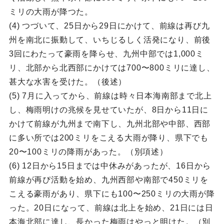
ミリの大雨が降つた。
(4) つづいて、25日から29日にかけて、前線は再び九
州を南北に振動して、いちじるしく活発になり、前後
3回にわたって豪雨を降らせ、九州中部では1,000ミ
リ、北部から北西部にかけては700〜800ミリに達し、
甚大な水害を受けた。（後述）
(5) 7月に入ってから、前線は時々日本海南部まで北上
し、梅雨明けの兆候を見せていたが、8日から11日に
かけて前線が九州まで南下し、九州北部や中部、西部
に多い所では200ミリをこえる大雨が降り、県下でも
20〜100ミリの降雨があった。（別項述）
(6) 12日から15日までは中休みがあったが、16日から
前線が再ぴ活動を始め、九州西部や南部で450ミリを
こえる豪雨があり、県下にも100〜250ミリの大雨が降
った。20日になって、前線は北上を始め、21日には日
本海北部に達し、長かった梅雨はやっと明けた。（別