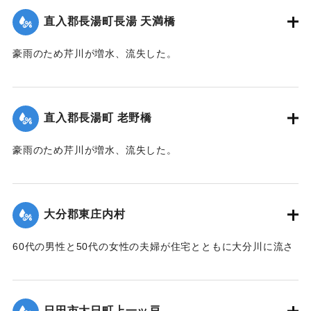
難。そこにかけつけた集落の人がロープをいかだに結びつけ
直入郡長湯町長湯 天満橋
引き上げようとしたが、残り3メートルというところでロープ
が外れ、本流に流されてしまった。途中で2人がいかだから転
豪雨のため芹川が増水、流失した。
落、その後玖珠町の協心橋の橋脚にいかだは激突。全員バラ
【出典：大分合同新聞 1953年6月28日朝刊3面】
バラになり流れに飲まれてしまった。1人は自力で逃げ出した
が、1人は遺体で発見。残り5人は行方不明のままになってい
｜固有コード:
00543061
る。
直入郡長湯町 老野橋
【出典：大分合同新聞 1953年6月29日朝刊3面】
豪雨のため芹川が増水、流失した。
｜固有コード:
00543069
【出典：大分合同新聞 1953年6月28日朝刊3面】
｜固有コード:
00543062
大分郡東庄内村
60代の男性と50代の女性の夫婦が住宅とともに大分川に流さ
れ行方不明となっていたが、27日正午ごろ下流の稙田村田原
で2人とも遺体となって流れているのを発見された。
【出典：大分合同新聞 1953年6月28日朝刊3面】
日田市大日町上一ッ戸