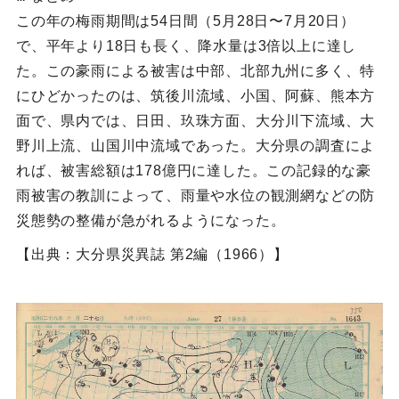
この年の梅雨期間は54日間（5月28日〜7月20日）
で、平年より18日も長く、降水量は3倍以上に達し
た。この豪雨による被害は中部、北部九州に多く、特
にひどかったのは、筑後川流域、小国、阿蘇、熊本方
面で、県内では、日田、玖珠方面、大分川下流域、大
野川上流、山国川中流域であった。大分県の調査によ
れば、被害総額は178億円に達した。この記録的な豪
雨被害の教訓によって、雨量や水位の観測網などの防
災態勢の整備が急がれるようになった。
【出典：大分県災異誌 第2編（1966）】