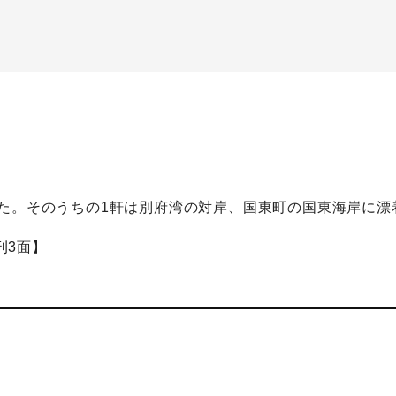
た。そのうちの1軒は別府湾の対岸、国東町の国東海岸に漂
刊3面】