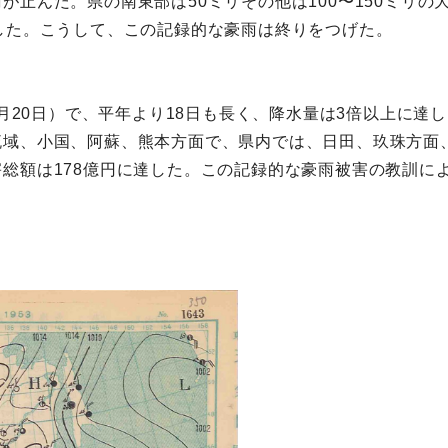
止んだ。県の南東部は50ミリその他は100〜150ミリの
した。こうして、この記録的な豪雨は終りをつげた。
7月20日）で、平年より18日も長く、降水量は3倍以上に
流域、小国、阿蘇、熊本方面で、県内では、日田、玖珠方面
総額は178億円に達した。この記録的な豪雨被害の教訓に