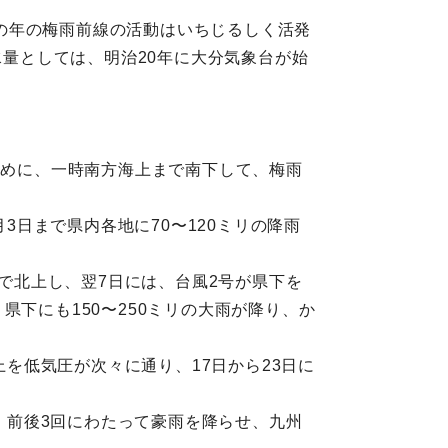
の年の梅雨前線の活動はいちじるしく活発
水量としては、明治20年に大分気象台が始
初めに、一時南方海上まで南下して、梅雨
3日まで県内各地に70〜120ミリの降雨
まで北上し、翌7日には、台風2号が県下を
下にも150〜250ミリの大雨が降り、か
上を低気圧が次々に通り、17日から23日に
り、前後3回にわたって豪雨を降らせ、九州