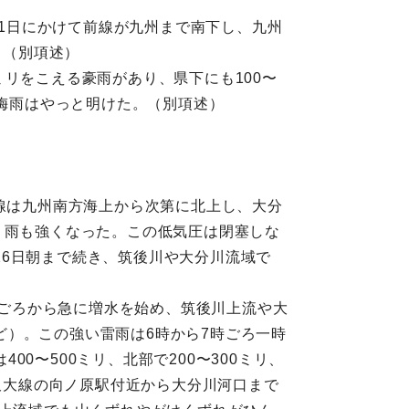
）
11日にかけて前線が九州まで南下し、九州
。（別項述）
0ミリをこえる豪雨があり、県下にも100〜
た梅雨はやっと明けた。（別項述）
前線は九州南方海上から次第に北上し、大分
、雨も強くなった。この低気圧は閉塞しな
6日朝まで続き、筑後川や大分川流域で
半ごろから急に増水を始め、筑後川上流や大
）。この強い雷雨は6時から7時ごろ一時
〜500ミリ、北部で200〜300ミリ、
、久大線の向ノ原駅付近から大分川河口まで