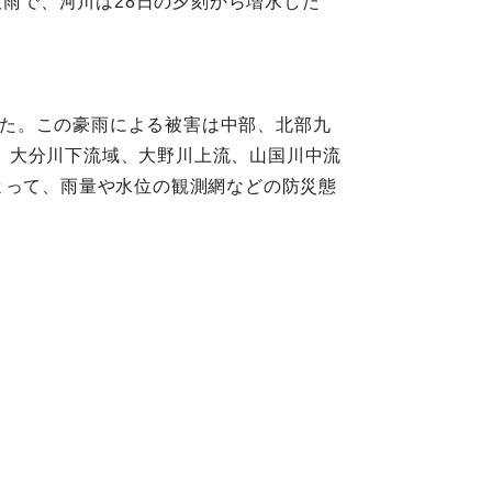
大雨で、河川は28日の夕刻から増水した
達した。この豪雨による被害は中部、北部九
、大分川下流域、大野川上流、山国川中流
よって、雨量や水位の観測網などの防災態