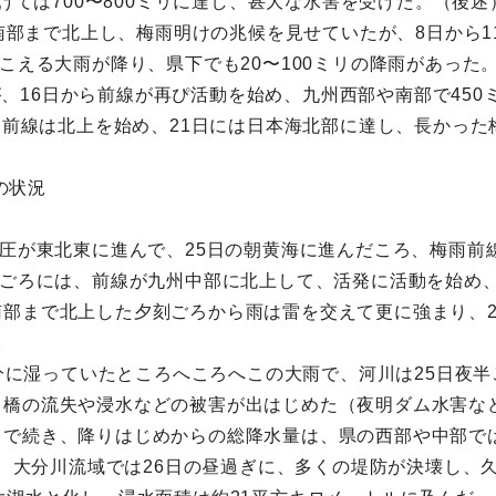
かけては700〜800ミリに達し、甚大な水害を受けた。（後述
海南部まで北上し、梅雨明けの兆候を見せていたが、8日から
こえる大雨が降り、県下でも20〜100ミリの降雨があった
たが、16日から前線が再ぴ活動を始め、九州西部や南部で45
て、前線は北上を始め、21日には日本海北部に達し、長かっ
の状況
気圧が東北東に進んで、25日の朝黄海に進んだころ、梅雨
時ごろには、前線が九州中部に北上して、活発に活動を始め
部まで北上した夕刻ごろから雨は雷を交えて更に強まり、2
。
で十分に湿っていたところへころへこの大雨で、河川は25日夜
橋の流失や浸水などの被害が出はじめた（夜明ダム水害など
続き、降りはじめからの総降水量は、県の西部や中部では400
ため、大分川流域では26日の昼過ぎに、多くの堤防が決壊し