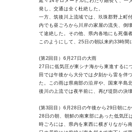
延々14キロメートルにわたり細長く、一
発し、交通は全く杜絶した。
一方、筑後川上流域では、玖珠郡野上町付
内でも昼ごろから川岸の家屋の流失、倒壊
て途絶した。その他、県内各地にも死傷
このようにして、25日の朝以来約33時
(第2回目）6月27日の大雨
27日に低気圧が東シナ海から東進するに
田では午後から大分では夕刻から雷を伴
た。この雨は県南部の沿岸や、国東半島北
後川の上流では夜半前に、再び堤防の決
(第3回目）6月28日の午後から29日朝に
28日の朝、朝鮮の南東部にあった低気圧
時ごろには、県内を東西に横ぎりながら南