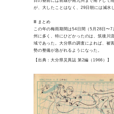
日の昼前には前線が南九州まで南下して雨が
が、大したことはなく、29日朝には減水
Ⅲ まとめ
この年の梅雨期間は54日間（5月28日〜
州に多く、特にひどかったのは、筑後川
域であった。大分県の調査によれば、被害
勢の整備が急がれるようになった。
【出典：大分県災異誌 第2編（1966）】