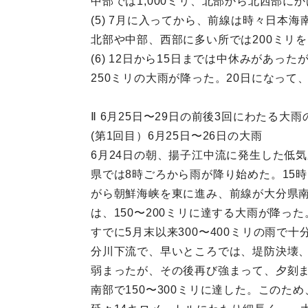
中部では1,000ミリ、北部から北西部に
(5) 7月に入ってから、前線は時々日本
北部や中部、西部に多い所では200ミリを
(6) 12日から15日までは中休みがあっ
250ミリの大雨が降った。20日になっ
Ⅱ 6月25日〜29日の前後3回にわたる大雨
(第1回目）6月25日〜26日の大雨
6月24日の朝、揚子江中流に発生した低
県では8時ごろから雨が降り始めた。15
がら朝鮮海峡を東に進み、前線が大分県南
は、150〜200ミリに達する大雨が降った
すでに5月末以来300〜400ミリの雨
分川下流で、早いところでは、堤防決壊、
弱まったが、その後再び強まって、夕刻まで
南部で150〜300ミリに達した。この