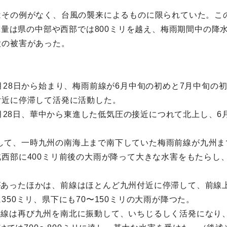
はその例がなく、台風の襲来によるものに限られていた。こ
水量は県の中部や西部では800ミリを越え、梅雨期間中の降
大の被害があった。
月28日から始まり、梅雨前線が6月中旬の初めと7月中旬の
付近に停滞して活発に活動した。
5月28日、華中から東進した低気圧の接近につれて北上し、6月
東進して、一時九州の南海上まで南下していた梅雨前線が九州
西部に400ミリ前後の大雨が降って大きな水害をもたらし、県
休みがあったほかは、前線はほとんど九州付近に停滞して、前線
50ミリ、県下にも70〜150ミリの大雨が降つた。
て、前線は再び九州を南北に振動して、いちじるしく活発にな