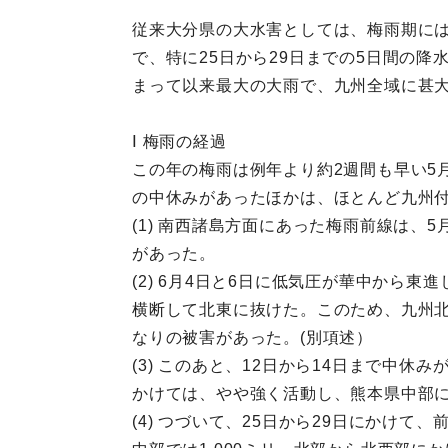
従来大分県の大水害としては、梅雨期に
で、特に25日から29日までの5日間の降
まって以来最大の大雨で、九州全域に甚
Ⅰ 梅雨の経過
この年の梅雨は例年より約2週間も早い5
の中休みがあったほかは、ほとんど九州
(1) 南西諸島方面にあった梅雨前線は、
があった。
(2) 6月4日と6日に低気圧が華中から
横断して北東に抜けた。このため、九州北
なりの被害があった。(別項述）
(3) このあと、12日から14日まで中
かけては、やや強く活動し、熊本県中部に3
(4) つづいて、25日から29日にかけ