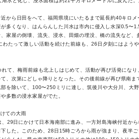
大湖水と化し、浸水面積は約21平方キロメートルに及んだ
近から日田をへて、福岡県境にいたるまで延長約40キロメ
が多くなり、はんらんした川水は市内に侵入し水深0.5〜1
者、家屋の倒壊、流失、浸水、田畑の埋没、橋の流失など、
間にわたって激しい活動を続けた前線も、26日夕刻にはよう
つれて、梅雨前線も北上しはじめて、活動が再び活発になり
つて、次第にどしゃ降りとなった。その後前線が再び県南ま
部を除いて、100〜250ミリに達し、筑後川や大分川、大
壊や多数の浸水家屋がでた。
かけての大雨
は、29日にかけて日本海南部に進み、一方対島海峡付近から
下した。このため、28日15時ごろから雨が強まり、夜半ご