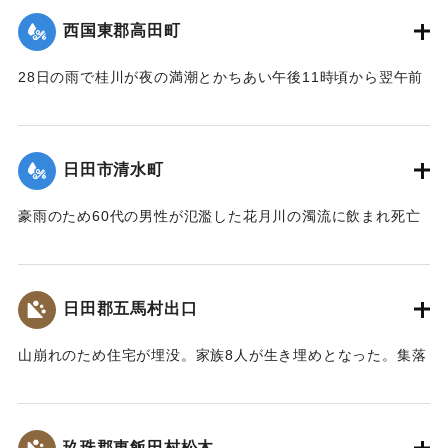
｜固有コード:
00543076
西国東郡高田町
28日の雨で桂川が夜の満潮とかちあい午後11時頃から翌午前
1時頃まで最高2メートルの増水を記録。御玉橋の下流左岸
（65メートル）、上流（35メートル）、桂橋の下流左岸（8
メートル）がそれぞれ決壊して、右岸の玉津側の御玉橋から
日田市清水町
町役場一帯は濁流が護岸を越して、2尺ほど浸水した。
【出典：大分合同新聞 1953年6月29日夕刊1面】
豪雨のため60代の男性が氾濫した花月川の濁流に飲まれ死亡
した。遺体は28日午前7時頃、下流の光岡小学校の裏手で発見
｜固有コード:
00543077
された。
【出典：大分合同新聞 1953年6月29日朝刊3面】
日田郡五馬村出口
｜固有コード:
00543070
山崩れのため住宅が埋没。家族8人が生き埋めとなった。集落
の人たちの救助作業で4人は助け出されたが、60代の女性、
10代の女性、4歳の女の子、2歳の男の子が28日遺体となって
発見された。
玖珠郡東飯田村松木