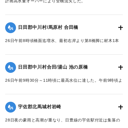
計画高水量オーバーにより全橋流失した。
1957）】
【出典：昭和28年西日本水害調査報告書（土木学会西部支部,
1957）】
｜固有コード:
00543082
日田郡中川村/馬原村 合田橋
｜固有コード:
00543083
26日午前8時頃橋面迄増水、最初右岸より第8橋脚に材木1本
激突し8連目と9連目が橋脚と共に流失、その後は橋脚基礎が
渦流により洗掘され、又軽構造のため水圧と浮力により右岸
に向かって各スパン次々に流失し、2～3連ずつ結束のまま下
日田郡中川村合田/湯山 池の原橋
流約100米に流れ分散していた。最後に右岸側流失の際橋台を
決潰した。
26日午前9時30分～11時頃に最高水位に達した。午前9時頃よ
【出典：昭和28年西日本水害調査報告書（土木学会西部支部,
り右岸国道を溢水し、当橋取付道路を含みて上下流に副った
1957）】
国道約400米を崩壊せしめ、続いて右岸側の木桁部を流失し
た。午前10時頃に左岸池の原部落民の水防にも拘らず、約1米
宇佐郡北馬城村岩崎
｜固有コード:
00543084
高に積まれた水防資材を押流し部落内に浸水、当橋の鉄筋コ
ンクリート桁部は左岸側より大音響を発して流失、その橋体
28日夜の豪雨と高潮が重なり、日豊線の宇佐駅付近は集落の
は左岸堤防に副い約40米流下した。12時頃迄に多量の流木と
中央を流れる向野川が2メートルあまり増水。周囲の河床が高