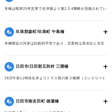
｜固有コード:
00543086
の大半流失、残ったのは右岸側の2経間のみであった。
本橋は昭和25年災害で右岸側より第2,3,4脚根が洗掘されてい
【出典：昭和28年西日本水害調査報告書（土木学会西部支部,
た。当所は河状が右曲りの屈曲部で左岸側が水衝部であり、
1957）】
水位が橋面を越え流木が多量に流下して26日午前10時20分左
岸より3経間流失、他は約40分後水位の最高時に流失、右岸よ
玖珠郡森町/玖珠町 中島橋
｜固有コード:
00543087
り第2,3,4橋脚もその時倒れ去った。他の橋脚5基及び両橋台
は無事であったが、左橋台後方13.0米、右橋台後方20米の道
本橋附近の河床は比較的平坦であり、災害時は高水位と水圧
路及田畑は流失した。
に抗しきれず左岸側5スパンが先ず流失、次いで右岸側4スパ
【出典：昭和28年西日本水害調査報告書（土木学会西部支部,
ン、その後残りの中央部も流木のため流失、両兄弟を残し全
1957）】
スパンあとかたもなく流された。
日田市/日田郡五和村 三隈橋
【出典：昭和28年西日本水害調査報告書（土木学会西部支部,
｜固有コード:
00543088
1957）】
26日午前11時頃右岸よりトラス部の第３橋脚（コンクリート
脚）と基礎との界より折損し両側2スパン流失、午後1時頃橋
｜固有コード:
00543089
面上0.2米溢流して全橋流失した。通水断面の不足と、脚と基
礎との連結部に弱点を有していたためと思われる。又右岸橋
日田市南友田町 徳瀬橋
台は堤内地に溢水したため裏込が抜かれ崩潰した。
【出典：昭和28年西日本水害調査報告書（土木学会西部支部,