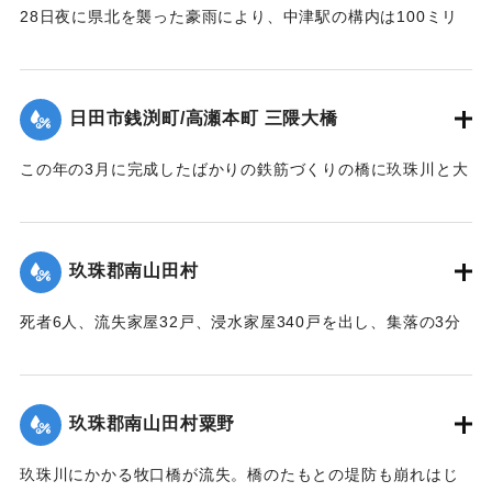
28日夜に県北を襲った豪雨により、中津駅の構内は100ミリ
浸水。日豊線は不通になった。
【出典：大分合同新聞 1953年6月29日朝刊1面】
日田市銭渕町/高瀬本町 三隈大橋
｜固有コード:
00543066
この年の3月に完成したばかりの鉄筋づくりの橋に玖珠川と大
山川から流れてくる木材や家屋などがひっかかり三隈川をせ
き止めたため、行き場を失った川の水が市街地に流れ込む原
因となった（三隈大橋自体は流失しなかった）。
玖珠郡南山田村
【出典：大分合同新聞 1953年6月29日朝刊3面】
死者6人、流失家屋32戸、浸水家屋340戸を出し、集落の3分
｜固有コード:
00543067
の1が水浸しになり、玖珠郡のうちもっとも被害が大きかっ
た。
【出典：大分合同新聞 1953年6月29日朝刊3面】
玖珠郡南山田村粟野
｜固有コード:
00543068
玖珠川にかかる牧口橋が流失。橋のたもとの堤防も崩れはじ