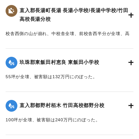
【出典：大分合同新聞 1953年6月28日夕刊2面】
直入郡長湯町長湯 長湯小学校/長湯中学校/竹田
高校長湯分校
｜固有コード:
00543081
校舎西側の山が崩れ、中校舎全壊、前校舎西半分が全壊、高
校校舎が全壊するなどの被害を受ける。当時、小学校、中学
校、高校の分校が同じ敷地に建っており、小学校は150坪が全
壊、70坪が半壊、校庭120坪が流失し、被害額は670万円。中
玖珠郡東飯田村恵良 東飯田小学校
学校は100坪が全壊、校庭70坪が流失し、被害額は393万円。
高校は180坪が全壊、被害額は432万円にのぼった。
55坪が全壊、被害額は132万円にのぼった。
【出典：大分合同新聞 1953年6月29日夕刊1面,直入町誌（直
【出典：大分合同新聞 1953年6月29日夕刊1面】
入町誌刊行会編集委員会 編,1984）】
｜固有コード:
00543075
直入郡都野村栢木 竹田高校都野分校
｜固有コード:
00543074
100坪が全壊、被害額は240万円にのぼった。
【出典：大分合同新聞 1953年6月29日夕刊1面】