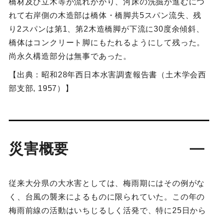
橋材及び立木等が流れかかり、河床の洗掘が進むにつ
れて右岸側の木造部は橋体・橋脚共5スパン流失、残
り2スパンは第1、第2木造橋脚が下流に30度余傾斜、
橋体はコンクリート脚にもたれるようにして残った。
尚永久構造部分は無事であった。
【出典：昭和28年西日本水害調査報告書（土木学会西
部支部, 1957）】
災害概要
従来大分県の大水害としては、梅雨期にはその例がな
く、台風の襲来によるものに限られていた。この年の
梅雨前線の活動はいちじるしく活発で、特に25日から