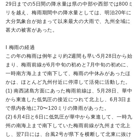
29日までの5日間の降水量は県の中部や西部では800ミ
リを越え、梅雨期間中の降水量としては、明治20年に
大分気象台が始まって以来最大の大雨で、九州全域に
甚大の被害があった。
Ⅰ 梅雨の経過
この年の梅雨は例年より約2週間も早い5月28日から始
まり、梅雨前線が6月中旬の初めと7月中旬の初めに、
一時南方海上まで南下して、梅雨の中休みがあったほ
かは、ほとんど九州付近に停滞して活発に活動した。
(1) 南西諸島方面にあった梅雨前線は、5月28日、華中
から東進した低気圧の接近につれて北上し、6月3日ま
で県内各地に70〜120ミリの降雨があった。
(2) 6月4日と6日に低気圧が華中から東進して、一時九
州の南海上まで南下していた梅雨前線が九州まで北上
し、翌7日には、台風2号が県下を横断して北東に抜け