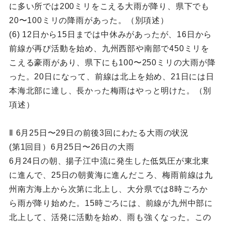
に多い所では200ミリをこえる大雨が降り、県下でも
20〜100ミリの降雨があった。（別項述）
(6) 12日から15日までは中休みがあったが、16日から
前線が再ぴ活動を始め、九州西部や南部で450ミリを
こえる豪雨があり、県下にも100〜250ミリの大雨が降
った。20日になって、前線は北上を始め、21日には日
本海北部に達し、長かった梅雨はやっと明けた。（別
項述）
Ⅱ 6月25日〜29日の前後3回にわたる大雨の状況
(第1回目）6月25日〜26日の大雨
6月24日の朝、揚子江中流に発生した低気圧が東北東
に進んで、25日の朝黄海に進んだころ、梅雨前線は九
州南方海上から次第に北上し、大分県では8時ごろか
ら雨が降り始めた。15時ごろには、前線が九州中部に
北上して、活発に活動を始め、雨も強くなった。この