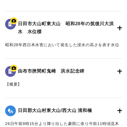
標である。
地面から3mの位置に水位が示されている。
日田市大山町東大山 昭和28年の筑後川大洪
｜固有コード:
005430101
水 水位標
昭和28年西日本水害において発生した浸水の高さを表す水位
標である。
地面から95cmの位置に水位が示されており、
「T.P115.99m」と記されている。
由布市挾間町鬼崎 洪水記念碑
｜固有コード:
005430100
【概要】
山王二十一社（日吉神社）の正門を入り、右手側に建立され
た石碑。
これは、昭和28年6月梅雨前線（西日本大水害）に伴う洪水被
日田郡大山村東大山/西大山 清和橋
害を伝える石碑である。
26日午前8時15分より降り出した豪雨に依り午前11時頃流木
【碑文の要約】