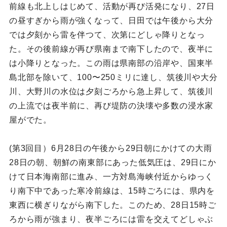
前線も北上しはじめて、活動が再び活発になり、27日
の昼すぎから雨が強くなって、日田では午後から大分
では夕刻から雷を伴つて、次第にどしゃ降りとなっ
た。その後前線が再び県南まで南下したので、夜半に
は小降りとなった。この雨は県南部の沿岸や、国東半
島北部を除いて、100〜250ミリに達し、筑後川や大分
川、大野川の水位は夕刻ごろから急上昇して、筑後川
の上流では夜半前に、再び堤防の決壊や多数の浸水家
屋がでた。
(第3回目）6月28日の午後から29日朝にかけての大雨
28日の朝、朝鮮の南東部にあった低気圧は、29日にか
けて日本海南部に進み、一方対島海峡付近からゆっく
り南下中であった寒冷前線は、15時ごろには、県内を
東西に横ぎりながら南下した。このため、28日15時ご
ろから雨が強まり、夜半ごろには雷を交えてどしゃぶ