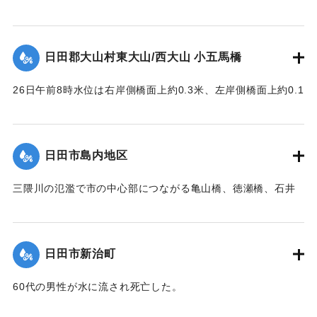
多量となり水位は橋面上1.6米に達して右岸側より流失し始
昭和28年6月26日に、前日から降り続いた雨がさらに強まり
め、瞬時にして全橋体橋脚及び右岸橋台の上端より2.3米の所
豪雨となった。午後1時にこれまでにない増水をもたらしたこ
で破壊流失せしめた。橋脚は2基共約15米下流に頂部を川下に
とで、約6ha（東京ドーム約1.28個分）の田畑が埋没、また
日田郡大山村東大山/西大山 小五馬橋
向け、半分砂に埋れており、床版は所々主鉄筋を露出する程
家屋など複数戸が流出、集落の全世帯が床上浸水する被害が
度で約100米下流に二つに折れて半分砂の中に突込んでいた。
発生した。
26日午前8時水位は右岸側橋面上約0.3米、左岸側橋面上約0.1
尚右岸橋台は河の中に約14米程度突出して築造されており、
この碑を建てて記念とする。
米を越え、流木は中央部橋脚に約100石堆積した。そのため左
又両橋脚共基部は岩盤へ埋め込みしてなく途中の転石にのっ
岸より第4と第5橋脚間の高欄及び橋体が川下に向かってへの
ている状態であった。
【石碑の碑文】
字形をなして決潰、次いで右岸残存部、最後に左岸残存部と
日田市島内地区
【出典：昭和28年西日本水害調査報告書（土木学会西部支部,
洪水記念碑
順次に橋体は全部流失した。その後約30分～1時間を経て渦流
1957）】
昭和二十八年六月二十六日
による洗掘と流木の激突により第5橋脚、次いで第7橋脚、最
三隈川の氾濫で市の中心部につながる亀山橋、徳瀬橋、石井
前日ヨリノ雨朝来ヨリ豪雨
後に第3橋脚が流失した。
鉄橋（三隈橋）が流失、陸の孤島となった。80町歩の耕地の
｜固有コード:
00543095
トナリ午后一時未曾有ノ大
【出典：昭和28年西日本水害調査報告書（土木学会西部支部,
うち60町歩の田畑が石ころと砂に埋まり、住宅は片っ端から
増水ニテ田畑約六丁居宅一
1957）】
流され、倒壊したため、住民は日隈小学校や神社などで避難
棟其他四棟流出埋没部落全
日田市新治町
生活を送った。
戸床上浸水セリ
｜固有コード:
00543096
依テ碑ヲ建テ記念トス
【出典：日田水害誌（池田範六,1955）】
60代の男性が水に流され死亡した。
【出典：日田水害誌（池田範六,1955）】
｜固有コード:
00543097