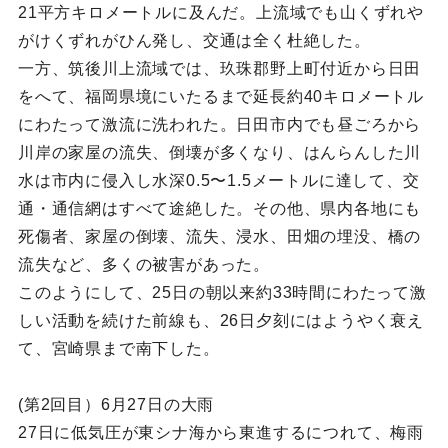
21平方キロメートルに及んだ。上流域でも山くずれや
がけくずれがひん発し、交通は全く杜絶した。
一方、筑後川上流域では、玖珠郡野上町付近から日田
をへて、福岡県境にいたるまで延長約40キロメートル
にわたって激流に洗われた。日田市内でも昼ごろから
川岸の家屋の流失、倒壊が多くなり、はんらんした川
水は市内に侵入し水深0.5〜1.5メートルに達して、交
通・通信網はすべて途絶した。その他、県内各地にも
死傷者、家屋の倒壊、流失、浸水、田畑の埋没、橋の
流失など、多くの被害があった。
このようにして、25日の朝以来約33時間にわたって激
しい活動を続けた前線も、26日夕刻にはようやく衰え
て、宮崎県まで南下した。
(第2回目）6月27日の大雨
27日に低気圧が東シナ海から東進するにつれて、梅雨