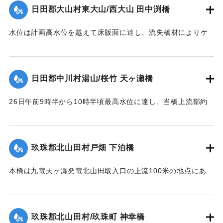
失した。尚左岸側橋脚は50米下流に残存していた。
日田郡大山村東大山/西大山 田中渕橋
【出典：昭和28年西日本水害調査報告書（土木学会西部支部,
1957）】
水位は計画高水位を越えて床版面に達し、流失橋材によりケ
ーブルが切られ橋体は流失、塔柱一基は土石の衝突に依り転
｜固有コード:
00543093
倒した。
【出典：昭和28年西日本水害調査報告書（土木学会西部支部,
日田郡中川村湯山/桜竹 天ヶ瀬橋
1957）】
26日午前9時半から10時半頃最高水位に達し、当橋上流部約
｜固有コード:
00543094
100米附近より河状が右折湾曲しているため左岸国道（久留米
別府線）は水位が路上1.8米に達し、本橋の高欄を越流、多量
の流木を流下した。そのため左岸より第2連目の高欄約11米を
玖珠郡北山田村戸畑 下泊橋
損傷、又左岸側より第1橋脚は洗掘により28日突如として沈下
し約30度傾斜したため第2連のスパン14.10米中、約10米に亘
本橋は九電天ヶ瀬発電北山田取入口の上流100米の地点にあ
って亀裂を生じた。
り、今回の洪水でその取入口が破壊され、その上流に堆積し
【出典：昭和28年西日本水害調査報告書（土木学会西部支部,
ていた土砂が漸次洗掘されたため、本橋脚は2米余りの洗掘を
1957）】
受け、水勢の増大に伴い26日午前10時左岸側から橋脚4基が
玖珠郡北山田村/玖珠町 神幸橋
倒れた。午前11時の最高水位時にコンクリート橋脚及び橋体