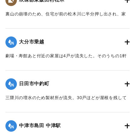
【出典：大分合同新聞 1953年6月29日朝刊3面】
裏山の崩壊のため、住宅が前の松木川に半分押し出され、家
｜固有コード:
00543071
の中で家財整理中だった40代の男性と30代の女性2人の夫婦
が下敷きとなった。近所の人や消防団が終日捜索活動を行っ
たが、発見されず、川に流されたものだとみられている。29
大分市乗越
日午後5時頃に現場から500メートル下流で男性の切断された
片足が見つかった。
劇場・寿館あと付近の家屋は4戸が流失した。そのうちの1軒
【出典：大分合同新聞 1953年6月29日朝刊3面】
は別府湾の対岸、国東町の国東海岸に漂着した。
【出典：大分合同新聞 1953年6月29日朝刊3面】
｜固有コード:
00543072
日田市中釣町
｜固有コード:
00543073
三隈川の増水のため製材所が流失。30戸ほどが屋根を残して
浸水した。
【出典：大分合同新聞 1953年6月28日夕刊2面】
中津市島田 中津駅
｜固有コード:
00543065