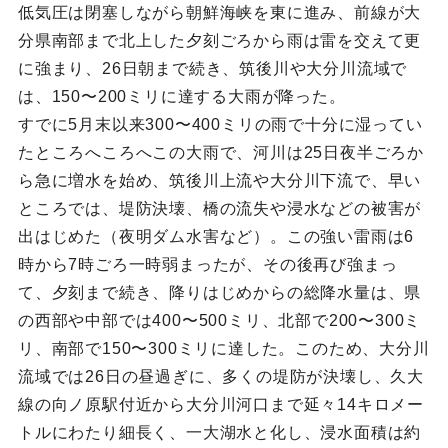
低気圧は閉塞しながら朝鮮海峡を東に進み、前線が大
分県南部まで北上した夕刻ごろから雨は雷を交えて更
に強まり、26日朝まで続き、筑後川や大分川流域で
は、150〜200ミリに達する大雨が降った。
すでに5月末以来300〜400ミリの雨で十分に湿ってい
たところへころへこの大雨で、河川は25日夜半ごろか
ら急に増水を始め、筑後川上流や大分川下流で、早い
ところでは、堤防決壊、橋の流失や浸水などの被害が
出はじめた（夜明ダム水害など）。この強い雷雨は6
時から7時ごろ一時弱まったが、その後再び強まっ
て、夕刻まで続き、降りはじめからの総降水量は、県
の西部や中部では400〜500ミリ、北部で200〜300ミ
リ、南部で150〜300ミリに達した。このため、大分川
流域では26日の昼過ぎに、多くの堤防が決壊し、久大
線の向ノ原駅付近から大分川河口まで延々14キロメー
トルにわたり細長く、一大湖水と化し、浸水面積は約