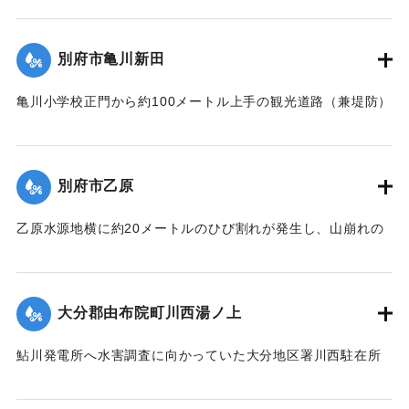
橋脚基礎洗掘のため、左岸橋台と最左岸橋脚の折損せる一部
いために氾濫を起こし、午後11時半ごろ宇佐駅前通りの30戸
を残して他は完全に流失した。
あまり、続いて集落西側の80戸が浸水した。浅いところでは2
別府市亀川新田
【出典：昭和28年西日本水害調査報告書（土木学会西部支部,
尺、深いところでは5尺あまり床上浸水した。宇佐地区警察
1957）】
や、消防団員がロープで老人や子どもをしばり宇佐駅へ避難
亀川小学校正門から約100メートル上手の観光道路（兼堤防）
させた。水は3時間のち29日午前1時半ごろから引き始めた。
が30メートル決壊。亀川小学校および亀川駅前一帯の約30町
｜固有コード:
00543085
死傷者はなかった。
歩が冠水、29日午前1時頃には住宅40戸あまりが浸水した。
【出典：大分合同新聞 1953年6月29日夕刊1面】
さらに増水のおそれがあるために市当局は強制立ち退き命令
別府市乙原
を出した。地元消防団は漁船2隻で住民の救助にあたり、午前
｜固有コード:
00543078
3時過ぎには全員を付近の人家や旅館などに避難させた。
乙原水源地横に約20メートルのひび割れが発生し、山崩れの
【出典：大分合同新聞 1953年6月29日夕刊2面】
おそれが出たために、付近の住民11世帯が避難を行った。亀
裂は30日にかけさらにひどくなり、10戸の家が傾き危険な状
｜固有コード:
00543079
態となった。
大分郡由布院町川西湯ノ上
【出典：大分合同新聞 1953年6月29日夕刊2面】
鮎川発電所へ水害調査に向かっていた大分地区署川西駐在所
｜固有コード:
00543080
の巡査が行方不明になった。巡査は湯ノ上地区の民家に立ち
寄ったあと連絡が取れなくなった。