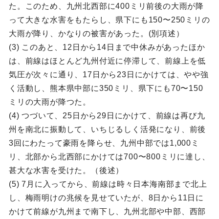
た。このため、九州北西部に400ミリ前後の大雨が降
って大きな水害をもたらし、県下にも150〜250ミリの
大雨が降り、かなりの被害があった。(別項述）
(3) このあと、12日から14日まで中休みがあったほか
は、前線はほとんど九州付近に停滞して、前線上を低
気圧が次々に通り、17日から23日にかけては、やや強
く活動し、熊本県中部に350ミリ、県下にも70〜150
ミリの大雨が降つた。
(4) つづいて、25日から29日にかけて、前線は再び九
州を南北に振動して、いちじるしく活発になり、前後
3回にわたって豪雨を降らせ、九州中部では1,000ミ
リ、北部から北西部にかけては700〜800ミリに達し、
甚大な水害を受けた。（後述）
(5) 7月に入ってから、前線は時々日本海南部まで北上
し、梅雨明けの兆候を見せていたが、8日から11日に
かけて前線が九州まで南下し、九州北部や中部、西部