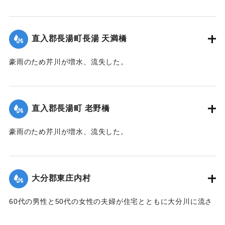
めた。近くに住む一家7人は家の周囲が一面濁流となったた
め、稲干しいかだに乗り、約1キロ下の田んぼの小高い丘に避
難。そこにかけつけた集落の人がロープをいかだに結びつけ
直入郡長湯町長湯 天満橋
引き上げようとしたが、残り3メートルというところでロープ
が外れ、本流に流されてしまった。途中で2人がいかだから転
豪雨のため芹川が増水、流失した。
落、その後玖珠町の協心橋の橋脚にいかだは激突。全員バラ
【出典：大分合同新聞 1953年6月28日朝刊3面】
バラになり流れに飲まれてしまった。1人は自力で逃げ出した
が、1人は遺体で発見。残り5人は行方不明のままになってい
｜固有コード:
00543061
る。
直入郡長湯町 老野橋
【出典：大分合同新聞 1953年6月29日朝刊3面】
豪雨のため芹川が増水、流失した。
｜固有コード:
00543069
【出典：大分合同新聞 1953年6月28日朝刊3面】
｜固有コード:
00543062
大分郡東庄内村
60代の男性と50代の女性の夫婦が住宅とともに大分川に流さ
れ行方不明となっていたが、27日正午ごろ下流の稙田村田原