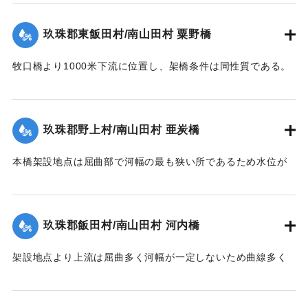
※碑文の画像・翻刻は「デジタル拓本」による。
｜固有コード:
00543098
玖珠郡東飯田村/南山田村 粟野橋
【学生CERDの感想】
牧口橋より1000米下流に位置し、架橋条件は同性質である。
後世に受け継がれるべき石碑が、現在では目につかない場所
右岸が低水部であるが左岸側の高水部が水衝部となったため
に建っていることに驚いた。
に漸次洗掘され、又上流牧口橋橋材が激突して右岸側4経間を
【出典：碑文】
残し他は全部流失した。その後左岸堤防に流木が激突破堤し
玖珠郡野上村/南山田村 亜炭橋
堤内を本流の如く流れたため洗掘された部分に再び土砂が堆
1953/6/26｜固有コード:
00543099
積した。尚右岸側残存部は最右の脚が少し傾斜したのみで他
本橋架設地点は屈曲部で河幅の最も狭い所であるため水位が
は無事であった。
著しく上昇、橋面を溢流して橋体流失、同時に河床洗掘され
【出典：昭和28年西日本水害調査報告書（土木学会西部支部,
橋脚転倒押流された。尚橋脚は20米下流に残存していた。
1957）】
【出典：昭和28年西日本水害調査報告書（土木学会西部支部,
玖珠郡飯田村/南山田村 河内橋
1957）】
｜固有コード:
00543090
架設地点より上流は屈曲多く河幅が一定しないため曲線多く
｜固有コード:
00543092
又河床は大転石、硬岩のため堆積土礫の送流著しく、突出せ
る右岸橋台及び左岸側橋脚の河床を洗掘して転倒、橋体共流