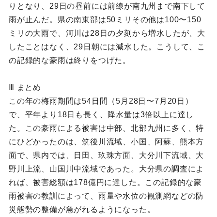
りとなり、29日の昼前には前線が南九州まで南下して
雨が止んだ。県の南東部は50ミリその他は100〜150
ミリの大雨で、河川は28日の夕刻から増水したが、大
したことはなく、29日朝には減水した。こうして、こ
の記録的な豪雨は終りをつげた。
Ⅲ まとめ
この年の梅雨期間は54日間（5月28日〜7月20日）
で、平年より18日も長く、降水量は3倍以上に達し
た。この豪雨による被害は中部、北部九州に多く、特
にひどかったのは、筑後川流域、小国、阿蘇、熊本方
面で、県内では、日田、玖珠方面、大分川下流域、大
野川上流、山国川中流域であった。大分県の調査によ
れば、被害総額は178億円に達した。この記録的な豪
雨被害の教訓によって、雨量や水位の観測網などの防
災態勢の整備が急がれるようになった。