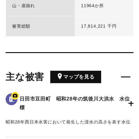
山・崖崩れ
11964か所
被害総額
17,814,221 千円
主な被害
マップを見る
日田市豆田町 昭和28年の筑後川大洪水 水位
標
昭和28年西日本水害において発生した浸水の高さを表す水位
標である。
地面から75cmの位置に水位が示されている。