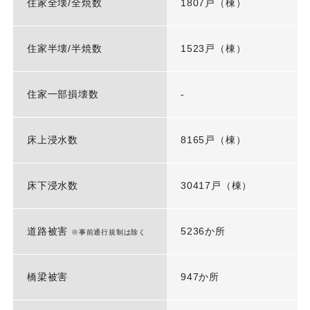
住家全壊/全焼数
1807戸（棟）
住家半壊/半焼数
1523戸（棟）
住家一部損壊数
-
床上浸水数
8165戸（棟）
床下浸水数
30417戸（棟）
道路被害
5236か所
※事前通行規制は除く
橋梁被害
947か所