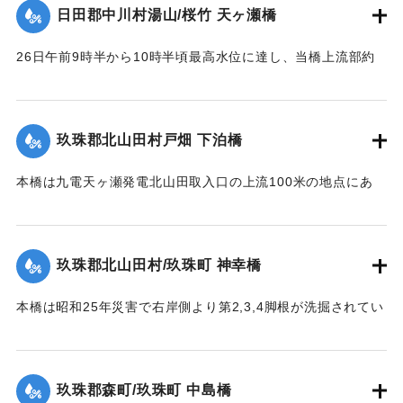
【出典：昭和28年西日本水害調査報告書（土木学会西部支部,
日田郡中川村湯山/桜竹 天ヶ瀬橋
1957）】
26日午前9時半から10時半頃最高水位に達し、当橋上流部約
｜固有コード:
00543094
100米附近より河状が右折湾曲しているため左岸国道（久留米
別府線）は水位が路上1.8米に達し、本橋の高欄を越流、多量
の流木を流下した。そのため左岸より第2連目の高欄約11米を
玖珠郡北山田村戸畑 下泊橋
損傷、又左岸側より第1橋脚は洗掘により28日突如として沈下
し約30度傾斜したため第2連のスパン14.10米中、約10米に亘
本橋は九電天ヶ瀬発電北山田取入口の上流100米の地点にあ
って亀裂を生じた。
り、今回の洪水でその取入口が破壊され、その上流に堆積し
【出典：昭和28年西日本水害調査報告書（土木学会西部支部,
ていた土砂が漸次洗掘されたため、本橋脚は2米余りの洗掘を
1957）】
受け、水勢の増大に伴い26日午前10時左岸側から橋脚4基が
玖珠郡北山田村/玖珠町 神幸橋
倒れた。午前11時の最高水位時にコンクリート橋脚及び橋体
｜固有コード:
00543086
の大半流失、残ったのは右岸側の2経間のみであった。
本橋は昭和25年災害で右岸側より第2,3,4脚根が洗掘されてい
【出典：昭和28年西日本水害調査報告書（土木学会西部支部,
た。当所は河状が右曲りの屈曲部で左岸側が水衝部であり、
1957）】
水位が橋面を越え流木が多量に流下して26日午前10時20分左
岸より3経間流失、他は約40分後水位の最高時に流失、右岸よ
玖珠郡森町/玖珠町 中島橋
｜固有コード:
00543087
り第2,3,4橋脚もその時倒れ去った。他の橋脚5基及び両橋台