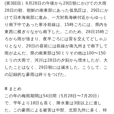
(第3回目）6月28日の午後から29日朝にかけての大雨
28日の朝、朝鮮の南東部にあった低気圧は、29日にか
けて日本海南部に進み、一方対島海峡付近からゆっく
り南下中であった寒冷前線は、15時ごろには、県内を
東西に横ぎりながら南下した。このため、28日15時ご
ろから雨が強まり、夜半ごろには雷を交えてどしゃぶ
りとなり、29日の昼前には前線が南九州まで南下して
雨が止んだ。県の南東部は50ミリその他は100〜150
ミリの大雨で、河川は28日の夕刻から増水したが、大
したことはなく、29日朝には減水した。こうして、こ
の記録的な豪雨は終りをつげた。
Ⅲ まとめ
この年の梅雨期間は54日間（5月28日〜7月20日）
で、平年より18日も長く、降水量は3倍以上に達し
た。この豪雨による被害は中部、北部九州に多く、特