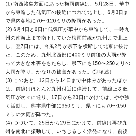
(1) 南西諸島方面にあった梅雨前線は、5月28日、華中
から東進した低気圧の接近につれて北上し、6月3日ま
で県内各地に70〜120ミリの降雨があった。
(2) 6月4日と6日に低気圧が華中から東進して、一時九
州の南海上まで南下していた梅雨前線が九州まで北上
し、翌7日には、台風2号が県下を横断して北東に抜け
た。このため、九州北西部に400ミリ前後の大雨が降
って大きな水害をもたらし、県下にも150〜250ミリの
大雨が降り、かなりの被害があった。(別項述）
(3) このあと、12日から14日まで中休みがあったほか
は、前線はほとんど九州付近に停滞して、前線上を低
気圧が次々に通り、17日から23日にかけては、やや強
く活動し、熊本県中部に350ミリ、県下にも70〜150
ミリの大雨が降つた。
(4) つづいて、25日から29日にかけて、前線は再び九
州を南北に振動して、いちじるしく活発になり、前後