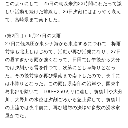
このようにして、25日の朝以来約33時間にわたって激
しい活動を続けた前線も、26日夕刻にはようやく衰え
て、宮崎県まで南下した。
(第2回目）6月27日の大雨
27日に低気圧が東シナ海から東進するにつれて、梅雨
前線も北上しはじめて、活動が再び活発になり、27日
の昼すぎから雨が強くなって、日田では午後から大分
では夕刻から雷を伴つて、次第にどしゃ降りとなっ
た。その後前線が再び県南まで南下したので、夜半に
は小降りとなった。この雨は県南部の沿岸や、国東半
島北部を除いて、100〜250ミリに達し、筑後川や大分
川、大野川の水位は夕刻ごろから急上昇して、筑後川
の上流では夜半前に、再び堤防の決壊や多数の浸水家
屋がでた。