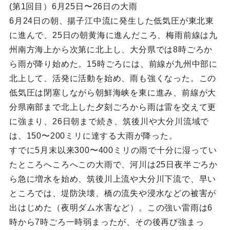
(第1回目）6月25日〜26日の大雨
6月24日の朝、揚子江中流に発生した低気圧が東北東
に進んで、25日の朝黄海に進んだころ、梅雨前線は九
州南方海上から次第に北上し、大分県では8時ごろか
ら雨が降り始めた。15時ごろには、前線が九州中部に
北上して、活発に活動を始め、雨も強くなった。この
低気圧は閉塞しながら朝鮮海峡を東に進み、前線が大
分県南部まで北上した夕刻ごろから雨は雷を交えて更
に強まり、26日朝まで続き、筑後川や大分川流域で
は、150〜200ミリに達する大雨が降った。
すでに5月末以来300〜400ミリの雨で十分に湿ってい
たところへころへこの大雨で、河川は25日夜半ごろか
ら急に増水を始め、筑後川上流や大分川下流で、早い
ところでは、堤防決壊、橋の流失や浸水などの被害が
出はじめた（夜明ダム水害など）。この強い雷雨は6
時から7時ごろ一時弱まったが、その後再び強まっ