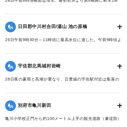
26日午前8時頃橋面迄増水、最初右岸より第8橋脚に材木1本
激突し8連目と9連目が橋脚と共に流失、その後は橋脚基礎が
渦流により洗掘され、又軽構造のため水圧と浮力により右岸
に向かって各スパン次々に流失し、2～3連ずつ結束のまま下
日田郡中川村合田/湯山 池の原橋
流約100米に流れ分散していた。最後に右岸側流失の際橋台を
決潰した。
26日午前9時30分～11時頃に最高水位に達した。午前9時頃よ
【出典：昭和28年西日本水害調査報告書（土木学会西部支部,
り右岸国道を溢水し、当橋取付道路を含みて上下流に副った
1957）】
国道約400米を崩壊せしめ、続いて右岸側の木桁部を流失し
た。午前10時頃に左岸池の原部落民の水防にも拘らず、約1米
宇佐郡北馬城村岩崎
｜固有コード:
00543084
高に積まれた水防資材を押流し部落内に浸水、当橋の鉄筋コ
ンクリート桁部は左岸側より大音響を発して流失、その橋体
28日夜の豪雨と高潮が重なり、日豊線の宇佐駅付近は集落の
は左岸堤防に副い約40米流下した。12時頃迄に多量の流木と
中央を流れる向野川が2メートルあまり増水。周囲の河床が高
橋脚基礎洗掘のため、左岸橋台と最左岸橋脚の折損せる一部
いために氾濫を起こし、午後11時半ごろ宇佐駅前通りの30戸
を残して他は完全に流失した。
あまり、続いて集落西側の80戸が浸水した。浅いところでは2
別府市亀川新田
【出典：昭和28年西日本水害調査報告書（土木学会西部支部,
尺、深いところでは5尺あまり床上浸水した。宇佐地区警察
1957）】
や、消防団員がロープで老人や子どもをしばり宇佐駅へ避難
亀川小学校正門から約100メートル上手の観光道路（兼堤防）
させた。水は3時間のち29日午前1時半ごろから引き始めた。
が30メートル決壊。亀川小学校および亀川駅前一帯の約30町
｜固有コード:
00543085