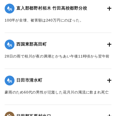
｜固有コード:
00543075
直入郡都野村栢木 竹田高校都野分校
100坪が全壊、被害額は240万円にのぼった。
【出典：大分合同新聞 1953年6月29日夕刊1面】
｜固有コード:
00543076
西国東郡高田町
28日の雨で桂川が夜の満潮とかちあい午後11時頃から翌午前
1時頃まで最高2メートルの増水を記録。御玉橋の下流左岸
（65メートル）、上流（35メートル）、桂橋の下流左岸（8
メートル）がそれぞれ決壊して、右岸の玉津側の御玉橋から
日田市清水町
町役場一帯は濁流が護岸を越して、2尺ほど浸水した。
【出典：大分合同新聞 1953年6月29日夕刊1面】
豪雨のため60代の男性が氾濫した花月川の濁流に飲まれ死亡
した。遺体は28日午前7時頃、下流の光岡小学校の裏手で発見
｜固有コード:
00543077
された。
【出典：大分合同新聞 1953年6月29日朝刊3面】