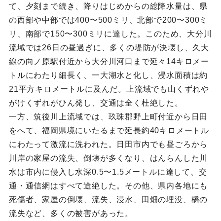
て、夕刻まで続き、降りはじめからの総降水量は、県
の西部や中部では400〜500ミリ、北部で200〜300ミ
リ、南部で150〜300ミリに達した。このため、大分川
流域では26日の昼過ぎに、多くの堤防が決壊し、久大
線の向ノ原駅付近から大分川河口まで延々14キロメー
トルにわたり細長く、一大湖水と化し、浸水面積は約
21平方キロメートルに及んだ。上流域でも山くずれや
がけくずれがひん発し、交通は全く杜絶した。
一方、筑後川上流域では、玖珠郡野上町付近から日田
をへて、福岡県境にいたるまで延長約40キロメートル
にわたって激流に洗われた。日田市内でも昼ごろから
川岸の家屋の流失、倒壊が多くなり、はんらんした川
水は市内に侵入し水深0.5〜1.5メートルに達して、交
通・通信網はすべて途絶した。その他、県内各地にも
死傷者、家屋の倒壊、流失、浸水、田畑の埋没、橋の
流失など、多くの被害があった。