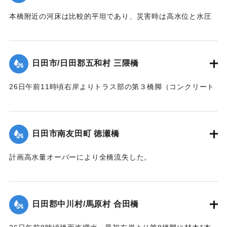
は無事であったが、左橋台後方13.0米、右橋台後方20米の道
本橋附近の河床は比較的平坦であり、災害時は高水位と水圧
路及田畑は流失した。
に抗しきれず左岸側5スパンが先ず流失、次いで右岸側4スパ
【出典：昭和28年西日本水害調査報告書（土木学会西部支部,
ン、その後残りの中央部も流木のため流失、両兄弟を残し全
1957）】
スパンあとかたもなく流された。
日田市/日田郡五和村 三隈橋
【出典：昭和28年西日本水害調査報告書（土木学会西部支部,
｜固有コード:
00543088
1957）】
26日午前11時頃右岸よりトラス部の第３橋脚（コンクリート
脚）と基礎との界より折損し両側2スパン流失、午後1時頃橋
｜固有コード:
00543089
面上0.2米溢流して全橋流失した。通水断面の不足と、脚と基
礎との連結部に弱点を有していたためと思われる。又右岸橋
日田市南友田町 徳瀬橋
台は堤内地に溢水したため裏込が抜かれ崩潰した。
【出典：昭和28年西日本水害調査報告書（土木学会西部支部,
計画高水量オーバーにより全橋流失した。
1957）】
【出典：昭和28年西日本水害調査報告書（土木学会西部支部,
1957）】
｜固有コード:
00543082
日田郡中川村/馬原村 合田橋
｜固有コード:
00543083