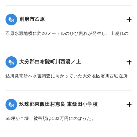
死傷者はなかった。
歩が冠水、29日午前1時頃には住宅40戸あまりが浸水した。
【出典：大分合同新聞 1953年6月29日夕刊1面】
さらに増水のおそれがあるために市当局は強制立ち退き命令
別府市乙原
を出した。地元消防団は漁船2隻で住民の救助にあたり、午前
｜固有コード:
00543078
3時過ぎには全員を付近の人家や旅館などに避難させた。
乙原水源地横に約20メートルのひび割れが発生し、山崩れの
【出典：大分合同新聞 1953年6月29日夕刊2面】
おそれが出たために、付近の住民11世帯が避難を行った。亀
裂は30日にかけさらにひどくなり、10戸の家が傾き危険な状
｜固有コード:
00543079
態となった。
大分郡由布院町川西湯ノ上
【出典：大分合同新聞 1953年6月29日夕刊2面】
鮎川発電所へ水害調査に向かっていた大分地区署川西駐在所
｜固有コード:
00543080
の巡査が行方不明になった。巡査は湯ノ上地区の民家に立ち
寄ったあと連絡が取れなくなった。
【出典：大分合同新聞 1953年6月28日夕刊2面】
玖珠郡東飯田村恵良 東飯田小学校
｜固有コード:
00543081
55坪が全壊、被害額は132万円にのぼった。
【出典：大分合同新聞 1953年6月29日夕刊1面】