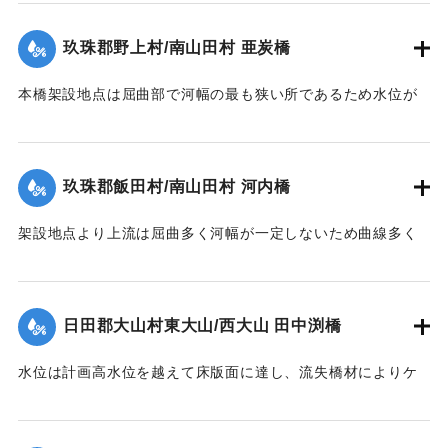
【出典：昭和28年西日本水害調査報告書（土木学会西部支部,
なってくる。それで過年のデーラ、ルース、キジア等比較的
1957）】
大きかった洪水にしても冠水程度の右岸側木造部高水敷も今
玖珠郡野上村/南山田村 亜炭橋
回は水衝部と化し、上流の橋材及び立木等が流れかかり、河
｜固有コード:
00543090
床の洗掘が進むにつれて右岸側の木造部は橋体・橋脚共5スパ
本橋架設地点は屈曲部で河幅の最も狭い所であるため水位が
ン流失、残り2スパンは第1、第2木造橋脚が下流に30度余傾
著しく上昇、橋面を溢流して橋体流失、同時に河床洗掘され
斜、橋体はコンクリート脚にもたれるようにして残った。尚
橋脚転倒押流された。尚橋脚は20米下流に残存していた。
永久構造部分は無事であった。
【出典：昭和28年西日本水害調査報告書（土木学会西部支部,
玖珠郡飯田村/南山田村 河内橋
【出典：昭和28年西日本水害調査報告書（土木学会西部支部,
1957）】
1957）】
架設地点より上流は屈曲多く河幅が一定しないため曲線多く
｜固有コード:
00543092
又河床は大転石、硬岩のため堆積土礫の送流著しく、突出せ
｜固有コード:
00543091
る右岸橋台及び左岸側橋脚の河床を洗掘して転倒、橋体共流
失した。尚左岸側橋脚は50米下流に残存していた。
日田郡大山村東大山/西大山 田中渕橋
【出典：昭和28年西日本水害調査報告書（土木学会西部支部,
1957）】
水位は計画高水位を越えて床版面に達し、流失橋材によりケ
ーブルが切られ橋体は流失、塔柱一基は土石の衝突に依り転
｜固有コード:
00543093
倒した。