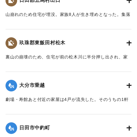
日田郡五馬村出口
｜固有コード:
00543070
山崩れのため住宅が埋没。家族8人が生き埋めとなった。集落
の人たちの救助作業で4人は助け出されたが、60代の女性、
10代の女性、4歳の女の子、2歳の男の子が28日遺体となって
発見された。
玖珠郡東飯田村松木
【出典：大分合同新聞 1953年6月29日朝刊3面】
裏山の崩壊のため、住宅が前の松木川に半分押し出され、家
｜固有コード:
00543071
の中で家財整理中だった40代の男性と30代の女性2人の夫婦
が下敷きとなった。近所の人や消防団が終日捜索活動を行っ
たが、発見されず、川に流されたものだとみられている。29
大分市乗越
日午後5時頃に現場から500メートル下流で男性の切断された
片足が見つかった。
劇場・寿館あと付近の家屋は4戸が流失した。そのうちの1軒
【出典：大分合同新聞 1953年6月29日朝刊3面】
は別府湾の対岸、国東町の国東海岸に漂着した。
【出典：大分合同新聞 1953年6月29日朝刊3面】
｜固有コード:
00543072
日田市中釣町
｜固有コード:
00543073