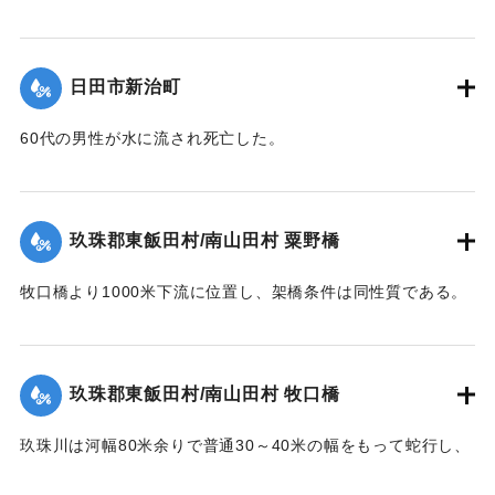
鉄橋（三隈橋）が流失、陸の孤島となった。80町歩の耕地の
｜固有コード:
00543095
トナリ午后一時未曾有ノ大
【出典：昭和28年西日本水害調査報告書（土木学会西部支部,
うち60町歩の田畑が石ころと砂に埋まり、住宅は片っ端から
増水ニテ田畑約六丁居宅一
1957）】
流され、倒壊したため、住民は日隈小学校や神社などで避難
棟其他四棟流出埋没部落全
日田市新治町
生活を送った。
戸床上浸水セリ
｜固有コード:
00543096
依テ碑ヲ建テ記念トス
【出典：日田水害誌（池田範六,1955）】
60代の男性が水に流され死亡した。
【出典：日田水害誌（池田範六,1955）】
｜固有コード:
00543097
※碑文の画像・翻刻は「デジタル拓本」による。
｜固有コード:
00543098
玖珠郡東飯田村/南山田村 粟野橋
【学生CERDの感想】
牧口橋より1000米下流に位置し、架橋条件は同性質である。
後世に受け継がれるべき石碑が、現在では目につかない場所
右岸が低水部であるが左岸側の高水部が水衝部となったため
に建っていることに驚いた。
に漸次洗掘され、又上流牧口橋橋材が激突して右岸側4経間を
【出典：碑文】
残し他は全部流失した。その後左岸堤防に流木が激突破堤し
玖珠郡東飯田村/南山田村 牧口橋
堤内を本流の如く流れたため洗掘された部分に再び土砂が堆
1953/6/26｜固有コード:
00543099
積した。尚右岸側残存部は最右の脚が少し傾斜したのみで他
玖珠川は河幅80米余りで普通30～40米の幅をもって蛇行し、
は無事であった。
洪水の時は流量によって水際曲線が変化し水衝部も従って異