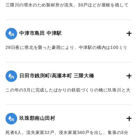
三隈川の増水のため製材所が流失。30戸ほどが屋根を残して
浸水した。
【出典：大分合同新聞 1953年6月28日夕刊2面】
中津市島田 中津駅
｜固有コード:
00543065
28日夜に県北を襲った豪雨により、中津駅の構内は100ミリ
浸水。日豊線は不通になった。
【出典：大分合同新聞 1953年6月29日朝刊1面】
日田市銭渕町/高瀬本町 三隈大橋
｜固有コード:
00543066
この年の3月に完成したばかりの鉄筋づくりの橋に玖珠川と大
山川から流れてくる木材や家屋などがひっかかり三隈川をせ
き止めたため、行き場を失った川の水が市街地に流れ込む原
因となった（三隈大橋自体は流失しなかった）。
玖珠郡南山田村
【出典：大分合同新聞 1953年6月29日朝刊3面】
死者6人、流失家屋32戸、浸水家屋340戸を出し、集落の3分