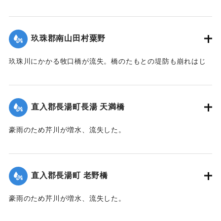
｜固有コード:
00543067
の1が水浸しになり、玖珠郡のうちもっとも被害が大きかっ
た。
【出典：大分合同新聞 1953年6月29日朝刊3面】
玖珠郡南山田村粟野
｜固有コード:
00543068
玖珠川にかかる牧口橋が流失。橋のたもとの堤防も崩れはじ
めた。近くに住む一家7人は家の周囲が一面濁流となったた
め、稲干しいかだに乗り、約1キロ下の田んぼの小高い丘に避
難。そこにかけつけた集落の人がロープをいかだに結びつけ
直入郡長湯町長湯 天満橋
引き上げようとしたが、残り3メートルというところでロープ
が外れ、本流に流されてしまった。途中で2人がいかだから転
豪雨のため芹川が増水、流失した。
落、その後玖珠町の協心橋の橋脚にいかだは激突。全員バラ
【出典：大分合同新聞 1953年6月28日朝刊3面】
バラになり流れに飲まれてしまった。1人は自力で逃げ出した
が、1人は遺体で発見。残り5人は行方不明のままになってい
｜固有コード:
00543061
る。
直入郡長湯町 老野橋
【出典：大分合同新聞 1953年6月29日朝刊3面】
豪雨のため芹川が増水、流失した。
｜固有コード:
00543069
【出典：大分合同新聞 1953年6月28日朝刊3面】