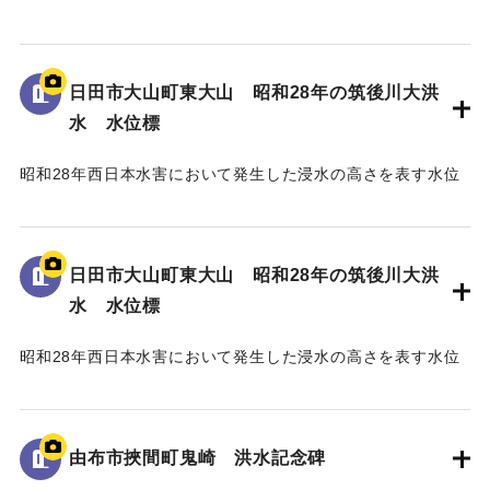
標である。
地面から105cmの位置に水位が示されており、「T.P
129.70m」と記されている。
日田市大山町東大山 昭和28年の筑後川大洪
水 水位標
｜固有コード:
005430102
昭和28年西日本水害において発生した浸水の高さを表す水位
標である。
地面から3mの位置に水位が示されている。
日田市大山町東大山 昭和28年の筑後川大洪
｜固有コード:
005430101
水 水位標
昭和28年西日本水害において発生した浸水の高さを表す水位
標である。
地面から95cmの位置に水位が示されており、
「T.P115.99m」と記されている。
由布市挾間町鬼崎 洪水記念碑
｜固有コード:
005430100