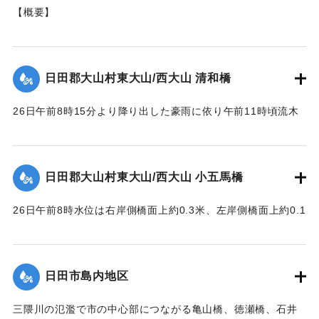
【概要】
山王二十一社（日吉神社）の正門を入り、右手側に建立され
た石碑。
これは、昭和28年6月梅雨前線（西日本大水害）に伴う洪水被
日田郡大山村東大山/西大山 清和橋
害を伝える石碑である。
26日午前8時15分より降り出した豪雨に依り午前11時頃流木
【碑文の要約】
多量となり水位は橋面上1.6米に達して右岸側より流失し始
昭和28年6月26日に、前日から降り続いた雨がさらに強まり
め、瞬時にして全橋体橋脚及び右岸橋台の上端より2.3米の所
豪雨となった。午後1時にこれまでにない増水をもたらしたこ
で破壊流失せしめた。橋脚は2基共約15米下流に頂部を川下に
とで、約6ha（東京ドーム約1.28個分）の田畑が埋没、また
日田郡大山村東大山/西大山 小五馬橋
向け、半分砂に埋れており、床版は所々主鉄筋を露出する程
家屋など複数戸が流出、集落の全世帯が床上浸水する被害が
度で約100米下流に二つに折れて半分砂の中に突込んでいた。
発生した。
26日午前8時水位は右岸側橋面上約0.3米、左岸側橋面上約0.1
尚右岸橋台は河の中に約14米程度突出して築造されており、
この碑を建てて記念とする。
米を越え、流木は中央部橋脚に約100石堆積した。そのため左
又両橋脚共基部は岩盤へ埋め込みしてなく途中の転石にのっ
岸より第4と第5橋脚間の高欄及び橋体が川下に向かってへの
ている状態であった。
【石碑の碑文】
字形をなして決潰、次いで右岸残存部、最後に左岸残存部と
日田市島内地区
【出典：昭和28年西日本水害調査報告書（土木学会西部支部,
洪水記念碑
順次に橋体は全部流失した。その後約30分～1時間を経て渦流
1957）】
昭和二十八年六月二十六日
による洗掘と流木の激突により第5橋脚、次いで第7橋脚、最
三隈川の氾濫で市の中心部につながる亀山橋、徳瀬橋、石井
前日ヨリノ雨朝来ヨリ豪雨
後に第3橋脚が流失した。