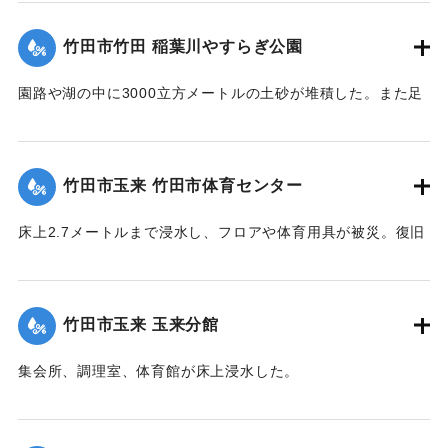
｜固有コード:
09922033
竹田市竹田 稲葉川やすらぎ公園
園路や湖の中に3000立方メートルの土砂が堆積した。また足
元灯ほか電気設備も故障した。
【出典：竹田市『7.12竹田市豪雨災害検証会議』,2013】
竹田市玉来 竹田市体育センター
｜固有コード:
09922029
床上2.7メートルまで浸水し、フロアや体育用具が被災。復旧
工事が行われ平成28年３月に完成した。
【出典：竹田市『7.12竹田市豪雨災害検証会議』,2013】
竹田市玉来 玉来分館
｜固有コード:
09922030
集会所、調理室、体育館が床上浸水した。
【出典：竹田市『7.12竹田市豪雨災害検証会議』,2013】