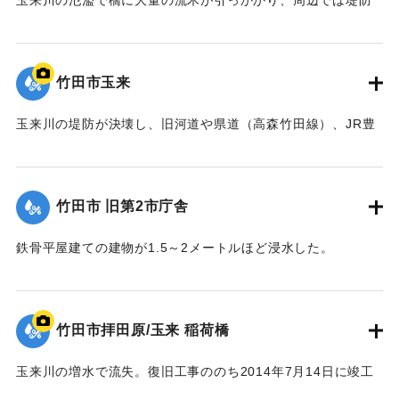
玉来川の氾濫で橋に大量の流木が引っかかり、周辺では堤防
よりも2.5メートルも越えて水があふれ出た。2014年4月に橋
は撤去された。
【出典：土木学会九州北部豪雨災害調査団『平成24年7月九州
竹田市玉来
北部豪雨災害土木学会調査団報告』,2013,pp.67-76】
玉来川の堤防が決壊し、旧河道や県道（高森竹田線）、JR豊
｜固有コード:
09922023
肥線に流れ込み，周辺の住宅の浸水被害が大きかった。
【出典：竹田市『7.12竹田市豪雨災害検証会議』,2013】
竹田市 旧第2市庁舎
｜固有コード:
09922024
鉄骨平屋建ての建物が1.5～2メートルほど浸水した。
【出典：竹田市『7.12竹田市豪雨災害検証会議』,2013】
｜固有コード:
09922025
竹田市拝田原/玉来 稲荷橋
玉来川の増水で流失。復旧工事ののち2014年7月14日に竣工
式が行われた。