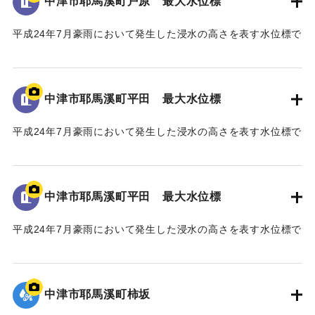
中津市耶馬溪町戸原 最大水位標
【石碑の碑文】
平成24年7月豪雨において発生した浸水の高さを表す水位標で
山国川水害復興記念碑
ある。
山国川は、これまで幾度となく水害に悩まされてきたが、
地面から70cmの位置に水位が示されている。
「平成二十四年七月九州北部豪雨」により、観測史上最大及
び観測史上二番目となる記録的豪雨に二度も見舞われ、未曾
中津市耶馬溪町平田 最大水位標
｜固有コード:
09922072
有の被害を受けた。
山国川中流域では、この二度の豪雨により、それぞれ約二
平成24年7月豪雨において発生した浸水の高さを表す水位標で
〇〇戸の家屋が浸水する甚大な被害となった。
ある。
このため、国土交通省では「山国川床上浸水対策特別緊急
地面から160cmの位置に水位が示されている。
事業」を平成二十五年五月に採択し、山国川の中流部約十キ
中津市耶馬溪町平田 最大水位標
ロ区間において、堤防整備や河道掘削などの緊急的な河川整
｜固有コード:
09922071
備を約五ヶ年かけて実施した。
平成24年7月豪雨において発生した浸水の高さを表す水位標で
この間、事業の推進にあたり、地権者の皆様、地域の皆
ある。
様、河川工学・景観工学等の学識者の皆様、そして、関係機
地面から105cmの位置に水位が示されている。
関の皆様のご協力のもと事業の完成に至った。
今後、将来にわたり、山国川の美しい風景や自然の中で、
中津市耶馬溪町柿坂
｜固有コード:
09922070
この水害の記憶が後世に引き継がれ、地域の安全・安心、水