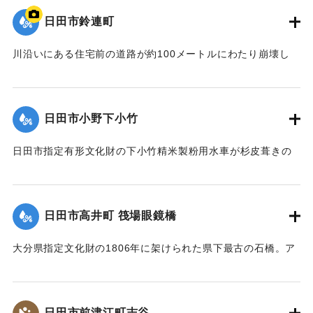
った。
日田市鈴連町
【出典：土木学会九州北部豪雨災害調査団『平成24年7月九州
北部豪雨災害土木学会調査団報告』,2013,pp.50-52】
川沿いにある住宅前の道路が約100メートルにわたり崩壊し
た。
｜固有コード:
09922013
【出典：大分県土木部『平成24年災 豪雨災害誌 ～平成24年
梅雨前線豪雨を振り返って～』,2014】
日田市小野下小竹
｜固有コード:
09922014
日田市指定有形文化財の下小竹精米製粉用水車が杉皮葺きの
屋根を残して崩壊。文化財の指定は解除された。
【出典：大分県土木部『平成24年災 豪雨災害誌 ～平成24年
梅雨前線豪雨を振り返って～』,2014】
日田市高井町 筏場眼鏡橋
｜固有コード:
09922015
大分県指定文化財の1806年に架けられた県下最古の石橋。ア
ーチの部分（輪石）を残し崩れた。
【出典：大分県土木部『平成24年災 豪雨災害誌 ～平成24年
梅雨前線豪雨を振り返って～』,2014】
日田市前津江町志谷