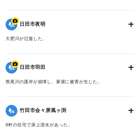
｜固有コード:
09922036
日田市夜明
大肥川が氾濫した。
｜固有コード:
09922035
日田市羽田
熊尾川の護岸が崩壊し、家屋に被害が生じた。
｜固有コード:
09922034
竹田市会々屏風ヶ渕
8軒の住宅で床上浸水があった。
【出典：竹田市『7.12竹田市豪雨災害検証会議』,2013】