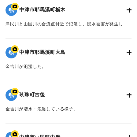
中津市耶馬溪町栃木
津民川と山国川の合流点付近で氾濫し、浸水被害が発生し
た。
｜固有コード:
09922045
中津市耶馬溪町大島
金吉川が氾濫した。
｜固有コード:
09922044
玖珠町古後
金吉川が増水・氾濫している様子。
｜固有コード:
09922043