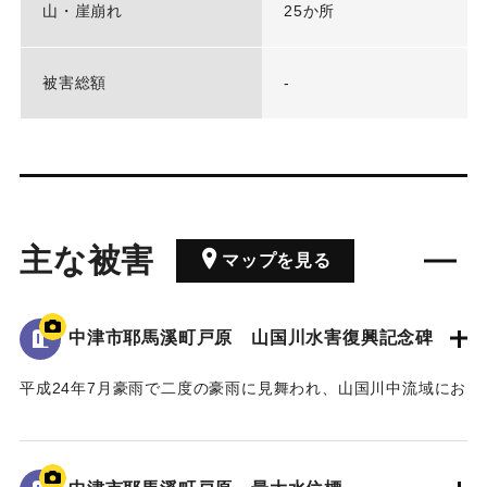
山・崖崩れ
25か所
被害総額
-
主な被害
マップを見る
中津市耶馬溪町戸原 山国川水害復興記念碑
平成24年7月豪雨で二度の豪雨に見舞われ、山国川中流域にお
いてそれぞれ約200戸の家屋が浸水したこと、特に中津市耶馬
溪町平田地区・戸原地区で約70戸の家屋が浸水したことが記
された石碑。