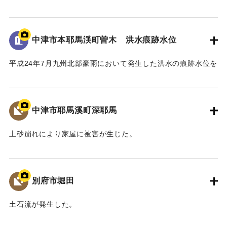
ある。
一方、馬溪橋は国指定名勝耶馬溪「山国川筋の景」の重要
地面から0.9メートルの位置に水位が示されている。
な構成要素であり、下流の耶馬溪橋、羅漢寺橋とともに「耶
馬3橋」として全国的にも文化財的価値の高い構造物であるこ
中津市本耶馬渓町曽木 洪水痕跡水位
｜固有コード:
09922066
とから、馬溪橋の架替については、文化庁の文化審議会、中
津市主催の馬溪橋検討委員会を経て、中津市から「馬溪橋を
平成24年7月九州北部豪雨において発生した洪水の痕跡水位を
存置した治水対策をお願いしたい」との方針を国土交通省へ
示すプレート。
示した。
青の禅海橋のたもとに設置してある。
これを受けて、国土交通省では、「馬溪橋を存置しての治
水対策については地域合意が前提」として、治水や文化財等
中津市耶馬溪町深耶馬
｜固有コード:
09922065
の学識者を交えた「山国川治水対策検討委員会」を設置し、
平成27年1月から平成28年3月にわたり、架替を含む複数の治
土砂崩れにより家屋に被害が生じた。
水対策案について検討した。
｜固有コード:
09922064
最終的に、「馬溪橋を存置して、河道掘削と川幅拡幅、堤
防整備を行う」治水対策案を、模型実験により地元住民と確
別府市堀田
認し合意を経て、整備方針として決定した。
また、河川整備だけでなく、防災ソフト対策や地域振興、
土石流が発生した。
景観保全など多分野にわたる検討を、国土交通省、中津市な
ど関係機関が連携して取り組むこととなった。