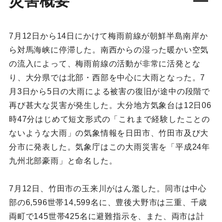
災害概要
7月12日から14日にかけて梅雨前線が朝鮮半島南岸か
ら対馬海峡に停滞した。南西からの湿った暖かい空気
の流入によって、梅雨前線の活動が非常に活発とな
り、大分県では北部・西部を中心に大雨となった。7
月3日から5日の大雨による被害の復旧が途中の段階で
再び甚大な災害が発生した。大分地方気象台は12日06
時47分はじめて短文形式の「これまで経験したことの
ないような大雨」の気象情報を日田市、竹田市及び大
分市に発表した。気象庁はこの大雨災害を「平成24年
九州北部豪雨」と命名した。
7月12日、竹田市の玉来川がはん濫した。同市は中心
部の6,596世帯14,599名に、豊後大野市は三重、千歳
両町で145世帯425名に避難指示を、また、両市は計