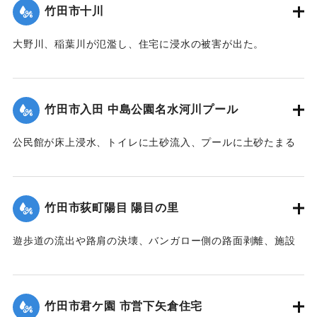
｜固有コード:
09922031
竹田市十川
大野川、稲葉川が氾濫し、住宅に浸水の被害が出た。
【出典：竹田市『7.12竹田市豪雨災害検証会議』,2013】
｜固有コード:
09922032
竹田市入田 中島公園名水河川プール
公民館が床上浸水、トイレに土砂流入、プールに土砂たまる
など被害があった。
【出典：竹田市『7.12竹田市豪雨災害検証会議』,2013】
竹田市荻町陽目 陽目の里
｜固有コード:
09922026
遊歩道の流出や路肩の決壊、バンガロー側の路面剥離、施設
内の土砂の堆積、水道施設への被害などがあった。
【出典：竹田市『7.12竹田市豪雨災害検証会議』,2013】
竹田市君ケ園 市営下矢倉住宅
｜固有コード:
09922027