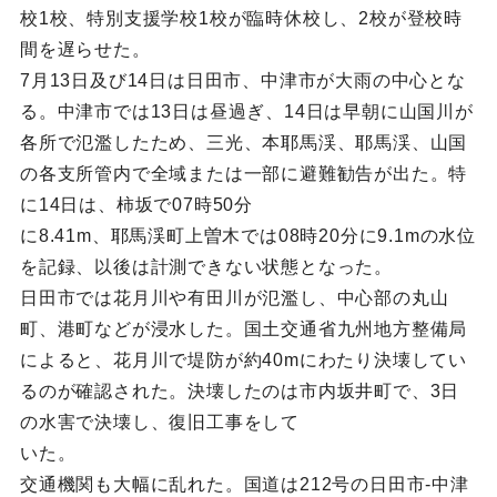
校1校、特別支援学校1校が臨時休校し、2校が登校時
間を遅らせた。
7月13日及び14日は日田市、中津市が大雨の中心とな
る。中津市では13日は昼過ぎ、14日は早朝に山国川が
各所で氾濫したため、三光、本耶馬渓、耶馬渓、山国
の各支所管内で全域または一部に避難勧告が出た。特
に14日は、柿坂で07時50分
に8.41m、耶馬渓町上曽木では08時20分に9.1mの水位
を記録、以後は計測できない状態となった。
日田市では花月川や有田川が氾濫し、中心部の丸山
町、港町などが浸水した。国土交通省九州地方整備局
によると、花月川で堤防が約40mにわたり決壊してい
るのが確認された。決壊したのは市内坂井町で、3日
の水害で決壊し、復旧工事をして
いた。
交通機関も大幅に乱れた。国道は212号の日田市-中津