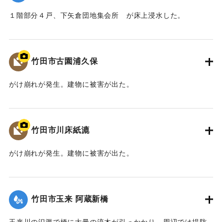
１階部分４戸、下矢倉団地集会所 が床上浸水した。
【出典：竹田市『7.12竹田市豪雨災害検証会議』,2013】
｜固有コード:
09922028
竹田市古園浦久保
がけ崩れが発生。建物に被害が出た。
【出典：大分県土木部『平成24年災 豪雨災害誌 ～平成24年
梅雨前線豪雨を振り返って～』,2014】
竹田市川床紙漉
｜固有コード:
09922021
がけ崩れが発生。建物に被害が出た。
【出典：大分県土木部『平成24年災 豪雨災害誌 ～平成24年
梅雨前線豪雨を振り返って～』,2014】
竹田市玉来 阿蔵新橋
｜固有コード:
09922022