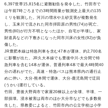
6,397世帯15,815名に避難勧告を発令した。竹田市で
は午前7時ごろまでの3時間雨量が観測史上最大の135
ミリを観測した。河川の増水や土砂災害が複数発生
し、玉来川で流された同市拝田原の男性(74)が死亡、
男性(80)が行方不明となったほか、自宅が半壊し、家
財道具などの下敷きになった同市川床の女性(92)が負
傷した。
JR豊肥本線は特急列車を含む47本が運休、約2,700名
に影響が出た。JR久大本線でも豊後中川-大分間で特
急列車を含む14本が運休。普通列車4本で最大4時間40
分の遅れがでた。高速・特急バスは熊本県内の通行止
めに伴い、大分-熊本間で運休、大分-鹿児島間で迂回
(うかい)運行している。
竹田、豊後大野両市で家屋20棟以上が全壊、半壊、一
部損壊。浸水被害は両市のほか大分市などでも多数発
生した。県教委によると、竹田市内の公立学校は小学