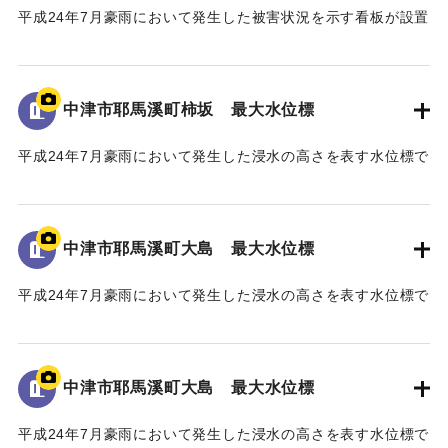
害からの復興・発展に繋がることを心より願い、ここに銘記
平成24年7月豪雨において発生した被害状況を示す看板が設置
する。
されている。
平成三十年十一月
｜固有コード:
09922069
中津市耶馬溪町柿坂 最大水位標
国土交通省 山国川河川事務所
中津市
平成24年7月豪雨において発生した浸水の高さを表す水位標で
ある。
地面から160cmの位置に水位が示されている。
馬溪橋周辺の河川整備に至るまでの経緯
「平成24年7月九州北部豪雨」により、中津市耶馬溪町平田地
中津市耶馬溪町大島 最大水位標
｜固有コード:
09922068
区及び戸原地区では、約70戸の家屋が浸水する甚大な被害を
受けた。
平成24年7月豪雨において発生した浸水の高さを表す水位標で
浸水被害の大きな要因は、この地区に架かる馬溪橋による
ある。
流下阻害であったことから、被災後、地元住民から「馬溪橋
地面から85cmの位置に水位が示されている。
撤去の要望書」が関係機関へ出された。
河川管理者である国土交通省においても、「橋を存置して
中津市耶馬溪町大島 最大水位標
｜固有コード:
09922067
の整備は、流下阻害の大きなリスクを伴うことから、新橋へ
平成24年7月豪雨において発生した浸水の高さを表す水位標で
の架替が望ましい」との考えであった。