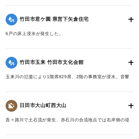
【出典：大分県土木部『平成24年災 豪雨災害誌 ～平成24年
梅雨前線豪雨を振り返って～』,2014】
竹田市君ケ園 県営下矢倉住宅
｜固有コード:
09922018
6戸の床上浸水が発生した。
【出典：大分県土木部『平成24年災 豪雨災害誌 ～平成24年
梅雨前線豪雨を振り返って～』,2014】
竹田市玉来 竹田市文化会館
｜固有コード:
09922019
玉来川の氾濫により1階席829席、2階の事務室が浸水。音響
機材も被害を受け、使用できない状況が続いていたが、同じ
場所で建て替えることになり、2018年10月に竹田市総合文化
ホール グランツたけたとして開館した。
日田市大山町西大山
【出典：大分県土木部『平成24年災 豪雨災害誌 ～平成24年
梅雨前線豪雨を振り返って～』,2014】
吾々路川で土石流が発生、赤石川の合流地点では右岸側の堤
防が崩れ、住宅地へと水があふれ出した。住宅7戸が床上浸水
｜固有コード:
09922020
した。また土砂は国道212 号線に達し、通行止めの原因とな