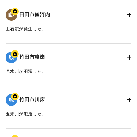
｜固有コード:
09922062
平成30年11月 国土交通省山国川河川事務所
日田市鶴河内
中津市
土石流が発生した。
【出典：碑文】
｜固有コード:
09922061
｜固有コード:
09922073
竹田市渡瀬
滝水川が氾濫した。
｜固有コード:
09922060
竹田市川床
玉来川が氾濫した。
｜固有コード:
09922059