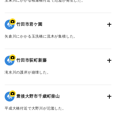
玉来川にかかる桜瀬橋付近で氾濫が発生した。
｜固有コード:
09922052
竹田市君ケ園
矢倉川にかかる玉洗橋に流木が集積した。
｜固有コード:
09922051
竹田市荻町新藤
滝水川の護岸が崩壊した。
｜固有コード:
09922050
豊後大野市千歳町柴山
平成大橋付近で大野川が氾濫した。