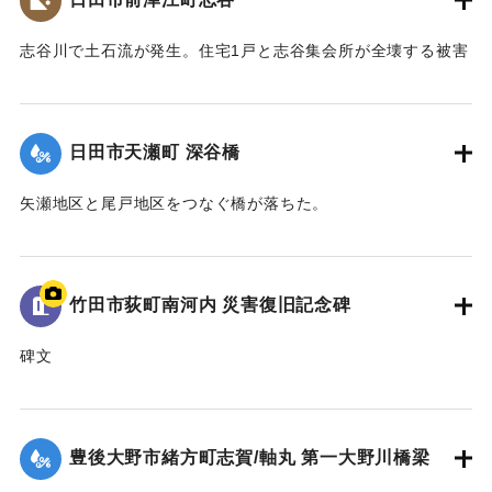
｜固有コード:
09922016
志谷川で土石流が発生。住宅1戸と志谷集会所が全壊する被害
が生じた。集会所には高さ1メートルほどまで祖者が流れ込ん
だ。また市道志谷線の橋も流失し2世帯が孤立状態になった。
【出典：大分県土木部『平成24年災 豪雨災害誌 ～平成24年
日田市天瀬町 深谷橋
梅雨前線豪雨を振り返って～』,2014】
矢瀬地区と尾戸地区をつなぐ橋が落ちた。
｜固有コード:
09922017
｜固有コード:
09922009
竹田市荻町南河内 災害復旧記念碑
碑文
平成二十四年七月十二日の集中豪雨と山津波による災害で死
者一名、尊い命が犠牲となり地域全体が避難状態となった。
国・県・市・当局はもとより地区市民の懸命な努力により、
豊後大野市緒方町志賀/軸丸 第一大野川橋梁
立派に修復した。再びこのような災害がないよう平和で益々