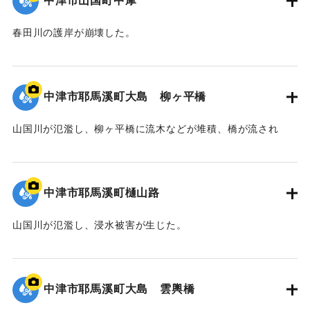
中津市山国町中摩
春田川の護岸が崩壊した。
｜固有コード:
09922042
中津市耶馬溪町大島 柳ヶ平橋
山国川が氾濫し、柳ヶ平橋に流木などが堆積、橋が流され
た。
｜固有コード:
09922041
中津市耶馬溪町樋山路
山国川が氾濫し、浸水被害が生じた。
｜固有コード:
09922040
中津市耶馬溪町大島 雲輿橋