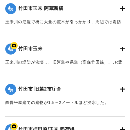
竹田市玉来 阿蔵新橋
｜固有コード:
09922022
玉来川の氾濫で橋に大量の流木が引っかかり、周辺では堤防
よりも2.5メートルも越えて水があふれ出た。2014年4月に橋
は撤去された。
【出典：土木学会九州北部豪雨災害調査団『平成24年7月九州
竹田市玉来
北部豪雨災害土木学会調査団報告』,2013,pp.67-76】
玉来川の堤防が決壊し、旧河道や県道（高森竹田線）、JR豊
｜固有コード:
09922023
肥線に流れ込み，周辺の住宅の浸水被害が大きかった。
【出典：竹田市『7.12竹田市豪雨災害検証会議』,2013】
竹田市 旧第2市庁舎
｜固有コード:
09922024
鉄骨平屋建ての建物が1.5～2メートルほど浸水した。
【出典：竹田市『7.12竹田市豪雨災害検証会議』,2013】
｜固有コード:
09922025
竹田市拝田原/玉来 稲荷橋