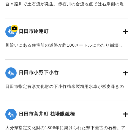
梅雨前線豪雨を振り返って～』,2014】
吾々路川で土石流が発生、赤石川の合流地点では右岸側の堤
防が崩れ、住宅地へと水があふれ出した。住宅7戸が床上浸水
｜固有コード:
09922020
した。また土砂は国道212 号線に達し、通行止めの原因とな
った。
日田市鈴連町
【出典：土木学会九州北部豪雨災害調査団『平成24年7月九州
北部豪雨災害土木学会調査団報告』,2013,pp.50-52】
川沿いにある住宅前の道路が約100メートルにわたり崩壊し
た。
｜固有コード:
09922013
【出典：大分県土木部『平成24年災 豪雨災害誌 ～平成24年
梅雨前線豪雨を振り返って～』,2014】
日田市小野下小竹
｜固有コード:
09922014
日田市指定有形文化財の下小竹精米製粉用水車が杉皮葺きの
屋根を残して崩壊。文化財の指定は解除された。
【出典：大分県土木部『平成24年災 豪雨災害誌 ～平成24年
梅雨前線豪雨を振り返って～』,2014】
日田市高井町 筏場眼鏡橋
｜固有コード:
09922015
大分県指定文化財の1806年に架けられた県下最古の石橋。ア