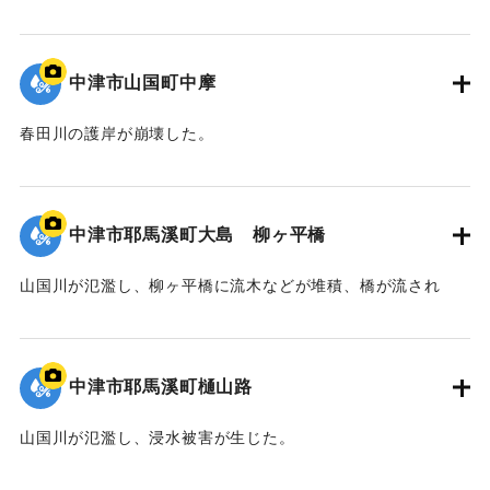
｜固有コード:
09922043
中津市山国町中摩
春田川の護岸が崩壊した。
｜固有コード:
09922042
中津市耶馬溪町大島 柳ヶ平橋
山国川が氾濫し、柳ヶ平橋に流木などが堆積、橋が流され
た。
｜固有コード:
09922041
中津市耶馬溪町樋山路
山国川が氾濫し、浸水被害が生じた。
｜固有コード:
09922040