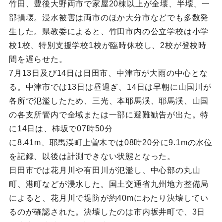
竹田、豊後大野両市で家屋20棟以上が全壊、半壊、一
部損壊。浸水被害は両市のほか大分市などでも多数発
生した。県教委によると、竹田市内の公立学校は小学
校1校、特別支援学校1校が臨時休校し、2校が登校時
間を遅らせた。
7月13日及び14日は日田市、中津市が大雨の中心とな
る。中津市では13日は昼過ぎ、14日は早朝に山国川が
各所で氾濫したため、三光、本耶馬渓、耶馬渓、山国
の各支所管内で全域または一部に避難勧告が出た。特
に14日は、柿坂で07時50分
に8.41m、耶馬渓町上曽木では08時20分に9.1mの水位
を記録、以後は計測できない状態となった。
日田市では花月川や有田川が氾濫し、中心部の丸山
町、港町などが浸水した。国土交通省九州地方整備局
によると、花月川で堤防が約40mにわたり決壊してい
るのが確認された。決壊したのは市内坂井町で、3日