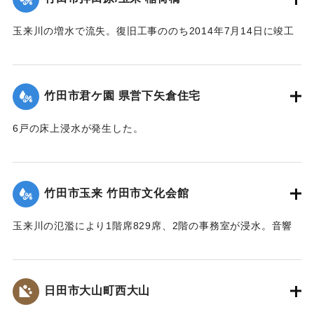
玉来川の増水で流失。復旧工事ののち2014年7月14日に竣工
式が行われた。
【出典：大分県土木部『平成24年災 豪雨災害誌 ～平成24年
梅雨前線豪雨を振り返って～』,2014】
竹田市君ケ園 県営下矢倉住宅
｜固有コード:
09922018
6戸の床上浸水が発生した。
【出典：大分県土木部『平成24年災 豪雨災害誌 ～平成24年
梅雨前線豪雨を振り返って～』,2014】
竹田市玉来 竹田市文化会館
｜固有コード:
09922019
玉来川の氾濫により1階席829席、2階の事務室が浸水。音響
機材も被害を受け、使用できない状況が続いていたが、同じ
場所で建て替えることになり、2018年10月に竹田市総合文化
ホール グランツたけたとして開館した。
日田市大山町西大山
【出典：大分県土木部『平成24年災 豪雨災害誌 ～平成24年