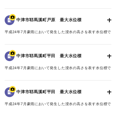
いてそれぞれ約200戸の家屋が浸水したこと、特に中津市耶馬
溪町平田地区・戸原地区で約70戸の家屋が浸水したことが記
された石碑。
中津市耶馬溪町戸原 最大水位標
【石碑の碑文】
平成24年7月豪雨において発生した浸水の高さを表す水位標で
山国川水害復興記念碑
ある。
山国川は、これまで幾度となく水害に悩まされてきたが、
地面から70cmの位置に水位が示されている。
「平成二十四年七月九州北部豪雨」により、観測史上最大及
び観測史上二番目となる記録的豪雨に二度も見舞われ、未曾
中津市耶馬溪町平田 最大水位標
｜固有コード:
09922072
有の被害を受けた。
山国川中流域では、この二度の豪雨により、それぞれ約二
平成24年7月豪雨において発生した浸水の高さを表す水位標で
〇〇戸の家屋が浸水する甚大な被害となった。
ある。
このため、国土交通省では「山国川床上浸水対策特別緊急
地面から160cmの位置に水位が示されている。
事業」を平成二十五年五月に採択し、山国川の中流部約十キ
中津市耶馬溪町平田 最大水位標
ロ区間において、堤防整備や河道掘削などの緊急的な河川整
｜固有コード:
09922071
備を約五ヶ年かけて実施した。
平成24年7月豪雨において発生した浸水の高さを表す水位標で
この間、事業の推進にあたり、地権者の皆様、地域の皆
ある。
様、河川工学・景観工学等の学識者の皆様、そして、関係機