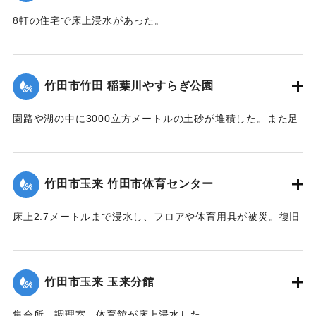
8軒の住宅で床上浸水があった。
【出典：竹田市『7.12竹田市豪雨災害検証会議』,2013】
｜固有コード:
09922033
竹田市竹田 稲葉川やすらぎ公園
園路や湖の中に3000立方メートルの土砂が堆積した。また足
元灯ほか電気設備も故障した。
【出典：竹田市『7.12竹田市豪雨災害検証会議』,2013】
竹田市玉来 竹田市体育センター
｜固有コード:
09922029
床上2.7メートルまで浸水し、フロアや体育用具が被災。復旧
工事が行われ平成28年３月に完成した。
【出典：竹田市『7.12竹田市豪雨災害検証会議』,2013】
竹田市玉来 玉来分館
｜固有コード:
09922030
集会所、調理室、体育館が床上浸水した。