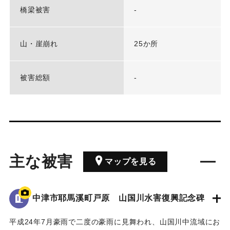
橋梁被害
-
山・崖崩れ
25か所
被害総額
-
主な被害
マップを見る
中津市耶馬溪町戸原 山国川水害復興記念碑
平成24年7月豪雨で二度の豪雨に見舞われ、山国川中流域にお