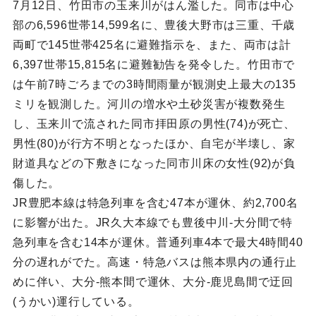
7月12日、竹田市の玉来川がはん濫した。同市は中心
部の6,596世帯14,599名に、豊後大野市は三重、千歳
両町で145世帯425名に避難指示を、また、両市は計
6,397世帯15,815名に避難勧告を発令した。竹田市で
は午前7時ごろまでの3時間雨量が観測史上最大の135
ミリを観測した。河川の増水や土砂災害が複数発生
し、玉来川で流された同市拝田原の男性(74)が死亡、
男性(80)が行方不明となったほか、自宅が半壊し、家
財道具などの下敷きになった同市川床の女性(92)が負
傷した。
JR豊肥本線は特急列車を含む47本が運休、約2,700名
に影響が出た。JR久大本線でも豊後中川-大分間で特
急列車を含む14本が運休。普通列車4本で最大4時間40
分の遅れがでた。高速・特急バスは熊本県内の通行止
めに伴い、大分-熊本間で運休、大分-鹿児島間で迂回
(うかい)運行している。