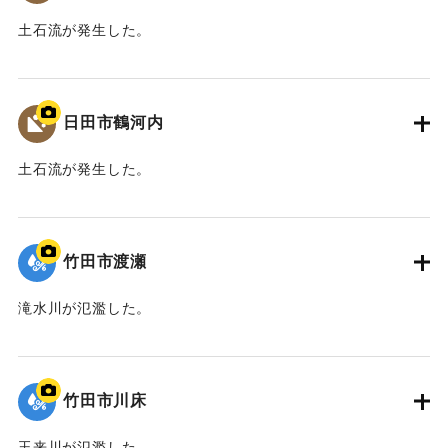
また、河川整備だけでなく、防災ソフト対策や地域振興、
土石流が発生した。
景観保全など多分野にわたる検討を、国土交通省、中津市な
ど関係機関が連携して取り組むこととなった。
｜固有コード:
09922062
平成30年11月 国土交通省山国川河川事務所
日田市鶴河内
中津市
土石流が発生した。
【出典：碑文】
｜固有コード:
09922061
｜固有コード:
09922073
竹田市渡瀬
滝水川が氾濫した。
｜固有コード:
09922060
竹田市川床
玉来川が氾濫した。