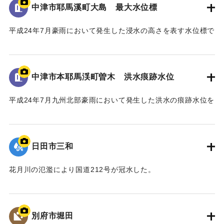
河川管理者である国土交通省においても、「橋を存置して
中津市耶馬溪町大島 最大水位標
｜固有コード:
09922067
の整備は、流下阻害の大きなリスクを伴うことから、新橋へ
平成24年7月豪雨において発生した浸水の高さを表す水位標で
の架替が望ましい」との考えであった。
ある。
一方、馬溪橋は国指定名勝耶馬溪「山国川筋の景」の重要
地面から0.9メートルの位置に水位が示されている。
な構成要素であり、下流の耶馬溪橋、羅漢寺橋とともに「耶
馬3橋」として全国的にも文化財的価値の高い構造物であるこ
中津市本耶馬渓町曽木 洪水痕跡水位
｜固有コード:
09922066
とから、馬溪橋の架替については、文化庁の文化審議会、中
津市主催の馬溪橋検討委員会を経て、中津市から「馬溪橋を
平成24年7月九州北部豪雨において発生した洪水の痕跡水位を
存置した治水対策をお願いしたい」との方針を国土交通省へ
示すプレート。
示した。
青の禅海橋のたもとに設置してある。
これを受けて、国土交通省では、「馬溪橋を存置しての治
水対策については地域合意が前提」として、治水や文化財等
日田市三和
｜固有コード:
09922065
の学識者を交えた「山国川治水対策検討委員会」を設置し、
平成27年1月から平成28年3月にわたり、架替を含む複数の治
花月川の氾濫により国道212号が冠水した。
水対策案について検討した。
｜固有コード:
09922063
最終的に、「馬溪橋を存置して、河道掘削と川幅拡幅、堤
防整備を行う」治水対策案を、模型実験により地元住民と確
別府市堀田
認し合意を経て、整備方針として決定した。