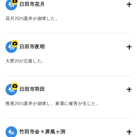
日田市花月
花月川の護岸が崩壊した。
｜固有コード:
09922036
日田市夜明
大肥川が氾濫した。
｜固有コード:
09922035
日田市羽田
熊尾川の護岸が崩壊し、家屋に被害が生じた。
｜固有コード:
09922034
竹田市会々屏風ヶ渕