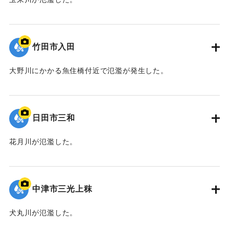
｜固有コード:
09922059
竹田市入田
大野川にかかる魚住橋付近で氾濫が発生した。
｜固有コード:
09922058
日田市三和
花月川が氾濫した。
｜固有コード:
09922057
中津市三光上秣
犬丸川が氾濫した。