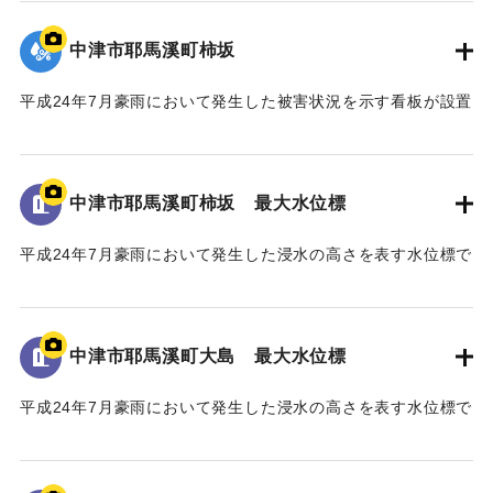
地面から105cmの位置に水位が示されている。
関の皆様のご協力のもと事業の完成に至った。
今後、将来にわたり、山国川の美しい風景や自然の中で、
中津市耶馬溪町柿坂
｜固有コード:
09922070
この水害の記憶が後世に引き継がれ、地域の安全・安心、水
害からの復興・発展に繋がることを心より願い、ここに銘記
平成24年7月豪雨において発生した被害状況を示す看板が設置
する。
されている。
平成三十年十一月
｜固有コード:
09922069
中津市耶馬溪町柿坂 最大水位標
国土交通省 山国川河川事務所
中津市
平成24年7月豪雨において発生した浸水の高さを表す水位標で
ある。
地面から160cmの位置に水位が示されている。
馬溪橋周辺の河川整備に至るまでの経緯
「平成24年7月九州北部豪雨」により、中津市耶馬溪町平田地
中津市耶馬溪町大島 最大水位標
｜固有コード:
09922068
区及び戸原地区では、約70戸の家屋が浸水する甚大な被害を
受けた。
平成24年7月豪雨において発生した浸水の高さを表す水位標で
浸水被害の大きな要因は、この地区に架かる馬溪橋による
ある。
流下阻害であったことから、被災後、地元住民から「馬溪橋
地面から85cmの位置に水位が示されている。
撤去の要望書」が関係機関へ出された。