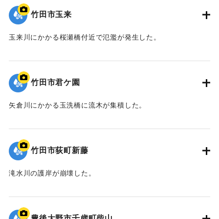
竹田市玉来
玉来川にかかる桜瀬橋付近で氾濫が発生した。
｜固有コード:
09922052
竹田市君ケ園
矢倉川にかかる玉洗橋に流木が集積した。
｜固有コード:
09922051
竹田市荻町新藤
滝水川の護岸が崩壊した。
｜固有コード:
09922050
豊後大野市千歳町柴山