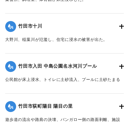
【出典：竹田市『7.12竹田市豪雨災害検証会議』,2013】
｜固有コード:
09922031
竹田市十川
大野川、稲葉川が氾濫し、住宅に浸水の被害が出た。
【出典：竹田市『7.12竹田市豪雨災害検証会議』,2013】
｜固有コード:
09922032
竹田市入田 中島公園名水河川プール
公民館が床上浸水、トイレに土砂流入、プールに土砂たまる
など被害があった。
【出典：竹田市『7.12竹田市豪雨災害検証会議』,2013】
竹田市荻町陽目 陽目の里
｜固有コード:
09922026
遊歩道の流出や路肩の決壊、バンガロー側の路面剥離、施設
内の土砂の堆積、水道施設への被害などがあった。