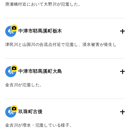
滑瀬橋付近において大野川が氾濫した。
｜固有コード:
09922046
中津市耶馬溪町栃木
津民川と山国川の合流点付近で氾濫し、浸水被害が発生し
た。
｜固有コード:
09922045
中津市耶馬溪町大島
金吉川が氾濫した。
｜固有コード:
09922044
玖珠町古後
金吉川が増水・氾濫している様子。