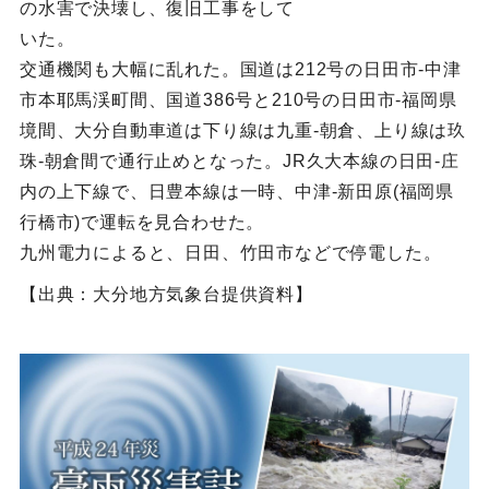
の水害で決壊し、復旧工事をして
いた。
交通機関も大幅に乱れた。国道は212号の日田市-中津
市本耶馬渓町間、国道386号と210号の日田市-福岡県
境間、大分自動車道は下り線は九重-朝倉、上り線は玖
珠-朝倉間で通行止めとなった。JR久大本線の日田-庄
内の上下線で、日豊本線は一時、中津-新田原(福岡県
行橋市)で運転を見合わせた。
九州電力によると、日田、竹田市などで停電した。
【出典：大分地方気象台提供資料】