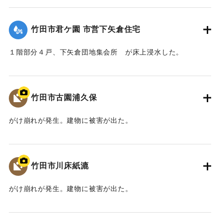
【出典：竹田市『7.12竹田市豪雨災害検証会議』,2013】
竹田市君ケ園 市営下矢倉住宅
｜固有コード:
09922027
１階部分４戸、下矢倉団地集会所 が床上浸水した。
【出典：竹田市『7.12竹田市豪雨災害検証会議』,2013】
｜固有コード:
09922028
竹田市古園浦久保
がけ崩れが発生。建物に被害が出た。
【出典：大分県土木部『平成24年災 豪雨災害誌 ～平成24年
梅雨前線豪雨を振り返って～』,2014】
竹田市川床紙漉
｜固有コード:
09922021
がけ崩れが発生。建物に被害が出た。
【出典：大分県土木部『平成24年災 豪雨災害誌 ～平成24年
梅雨前線豪雨を振り返って～』,2014】