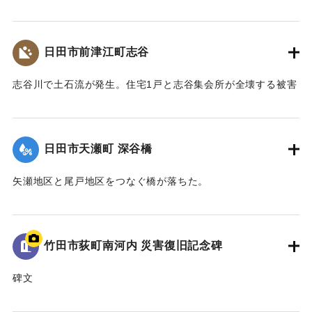
ーチの部分（輪石）を残し崩れた。
【出典：大分県土木部『平成24年災 豪雨災害誌 ～平成24年
梅雨前線豪雨を振り返って～』,2014】
日田市前津江町志谷
｜固有コード:
09922016
志谷川で土石流が発生。住宅1戸と志谷集会所が全壊する被害
が生じた。集会所には高さ1メートルほどまで祖者が流れ込ん
だ。また市道志谷線の橋も流失し2世帯が孤立状態になった。
【出典：大分県土木部『平成24年災 豪雨災害誌 ～平成24年
日田市天瀬町 深谷橋
梅雨前線豪雨を振り返って～』,2014】
矢瀬地区と尾戸地区をつなぐ橋が落ちた。
｜固有コード:
09922017
｜固有コード:
09922009
竹田市荻町南河内 災害復旧記念碑
碑文
平成二十四年七月十二日の集中豪雨と山津波による災害で死