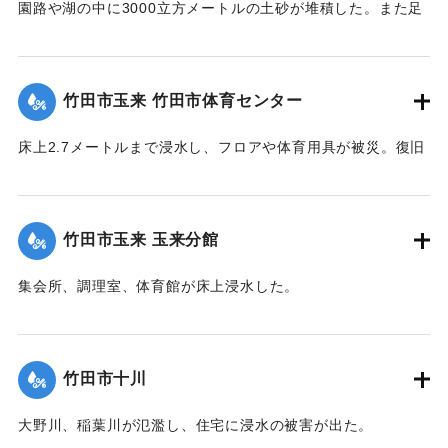
園路や湖の中に3000立方メートルの土砂が堆積した。また足
元灯ほか電気設備も故障した。
【出典：竹田市『7.12竹田市豪雨災害検証会議』,2013】
竹田市玉来 竹田市体育センター
｜固有コード:
09922029
床上2.7メートルまで浸水し、フロアや体育用具が被災。復旧
工事が行われ平成28年３月に完成した。
【出典：竹田市『7.12竹田市豪雨災害検証会議』,2013】
竹田市玉来 玉来分館
｜固有コード:
09922030
集会所、調理室、体育館が床上浸水した。
【出典：竹田市『7.12竹田市豪雨災害検証会議』,2013】
｜固有コード:
09922031
竹田市十川
大野川、稲葉川が氾濫し、住宅に浸水の被害が出た。