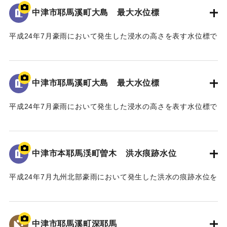
「平成24年7月九州北部豪雨」により、中津市耶馬溪町平田地
中津市耶馬溪町大島 最大水位標
｜固有コード:
09922068
区及び戸原地区では、約70戸の家屋が浸水する甚大な被害を
受けた。
平成24年7月豪雨において発生した浸水の高さを表す水位標で
浸水被害の大きな要因は、この地区に架かる馬溪橋による
ある。
流下阻害であったことから、被災後、地元住民から「馬溪橋
地面から85cmの位置に水位が示されている。
撤去の要望書」が関係機関へ出された。
河川管理者である国土交通省においても、「橋を存置して
中津市耶馬溪町大島 最大水位標
｜固有コード:
09922067
の整備は、流下阻害の大きなリスクを伴うことから、新橋へ
平成24年7月豪雨において発生した浸水の高さを表す水位標で
の架替が望ましい」との考えであった。
ある。
一方、馬溪橋は国指定名勝耶馬溪「山国川筋の景」の重要
地面から0.9メートルの位置に水位が示されている。
な構成要素であり、下流の耶馬溪橋、羅漢寺橋とともに「耶
馬3橋」として全国的にも文化財的価値の高い構造物であるこ
中津市本耶馬渓町曽木 洪水痕跡水位
｜固有コード:
09922066
とから、馬溪橋の架替については、文化庁の文化審議会、中
津市主催の馬溪橋検討委員会を経て、中津市から「馬溪橋を
平成24年7月九州北部豪雨において発生した洪水の痕跡水位を
存置した治水対策をお願いしたい」との方針を国土交通省へ
示すプレート。
示した。
青の禅海橋のたもとに設置してある。
これを受けて、国土交通省では、「馬溪橋を存置しての治
水対策については地域合意が前提」として、治水や文化財等
中津市耶馬溪町深耶馬
｜固有コード:
09922065