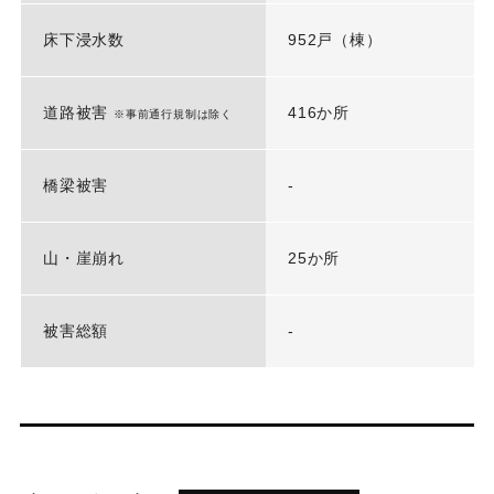
床下浸水数
952戸（棟）
道路被害
416か所
※事前通行規制は除く
橋梁被害
-
山・崖崩れ
25か所
被害総額
-