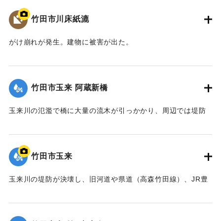
梅雨前線豪雨を振り返って～』,2014】
竹田市川床紙漉
｜固有コード:
09922021
がけ崩れが発生。建物に被害が出た。
【出典：大分県土木部『平成24年災 豪雨災害誌 ～平成24年
梅雨前線豪雨を振り返って～』,2014】
竹田市玉来 阿蔵新橋
｜固有コード:
09922022
玉来川の氾濫で橋に大量の流木が引っかかり、周辺では堤防
よりも2.5メートルも越えて水があふれ出た。2014年4月に橋
は撤去された。
【出典：土木学会九州北部豪雨災害調査団『平成24年7月九州
竹田市玉来
北部豪雨災害土木学会調査団報告』,2013,pp.67-76】
玉来川の堤防が決壊し、旧河道や県道（高森竹田線）、JR豊
｜固有コード:
09922023
肥線に流れ込み，周辺の住宅の浸水被害が大きかった。
【出典：竹田市『7.12竹田市豪雨災害検証会議』,2013】