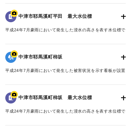
このため、国土交通省では「山国川床上浸水対策特別緊急
地面から160cmの位置に水位が示されている。
事業」を平成二十五年五月に採択し、山国川の中流部約十キ
中津市耶馬溪町平田 最大水位標
ロ区間において、堤防整備や河道掘削などの緊急的な河川整
｜固有コード:
09922071
備を約五ヶ年かけて実施した。
平成24年7月豪雨において発生した浸水の高さを表す水位標で
この間、事業の推進にあたり、地権者の皆様、地域の皆
ある。
様、河川工学・景観工学等の学識者の皆様、そして、関係機
地面から105cmの位置に水位が示されている。
関の皆様のご協力のもと事業の完成に至った。
今後、将来にわたり、山国川の美しい風景や自然の中で、
中津市耶馬溪町柿坂
｜固有コード:
09922070
この水害の記憶が後世に引き継がれ、地域の安全・安心、水
害からの復興・発展に繋がることを心より願い、ここに銘記
平成24年7月豪雨において発生した被害状況を示す看板が設置
する。
されている。
平成三十年十一月
｜固有コード:
09922069
中津市耶馬溪町柿坂 最大水位標
国土交通省 山国川河川事務所
中津市
平成24年7月豪雨において発生した浸水の高さを表す水位標で
ある。
地面から160cmの位置に水位が示されている。
馬溪橋周辺の河川整備に至るまでの経緯