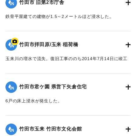
竹田市 旧第2市庁舎
｜固有コード:
09922024
鉄骨平屋建ての建物が1.5～2メートルほど浸水した。
【出典：竹田市『7.12竹田市豪雨災害検証会議』,2013】
｜固有コード:
09922025
竹田市拝田原/玉来 稲荷橋
玉来川の増水で流失。復旧工事ののち2014年7月14日に竣工
式が行われた。
【出典：大分県土木部『平成24年災 豪雨災害誌 ～平成24年
梅雨前線豪雨を振り返って～』,2014】
竹田市君ケ園 県営下矢倉住宅
｜固有コード:
09922018
6戸の床上浸水が発生した。
【出典：大分県土木部『平成24年災 豪雨災害誌 ～平成24年
梅雨前線豪雨を振り返って～』,2014】
竹田市玉来 竹田市文化会館
｜固有コード:
09922019