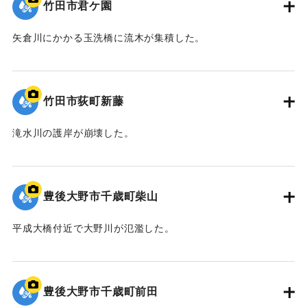
竹田市君ケ園
矢倉川にかかる玉洗橋に流木が集積した。
｜固有コード:
09922051
竹田市荻町新藤
滝水川の護岸が崩壊した。
｜固有コード:
09922050
豊後大野市千歳町柴山
平成大橋付近で大野川が氾濫した。
｜固有コード:
09922049
豊後大野市千歳町前田