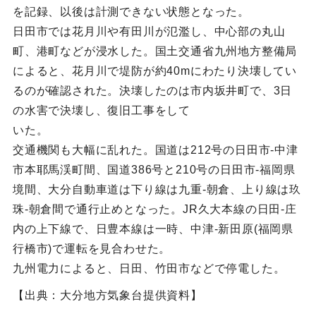
を記録、以後は計測できない状態となった。
日田市では花月川や有田川が氾濫し、中心部の丸山
町、港町などが浸水した。国土交通省九州地方整備局
によると、花月川で堤防が約40mにわたり決壊してい
るのが確認された。決壊したのは市内坂井町で、3日
の水害で決壊し、復旧工事をして
いた。
交通機関も大幅に乱れた。国道は212号の日田市-中津
市本耶馬渓町間、国道386号と210号の日田市-福岡県
境間、大分自動車道は下り線は九重-朝倉、上り線は玖
珠-朝倉間で通行止めとなった。JR久大本線の日田-庄
内の上下線で、日豊本線は一時、中津-新田原(福岡県
行橋市)で運転を見合わせた。
九州電力によると、日田、竹田市などで停電した。
【出典：大分地方気象台提供資料】