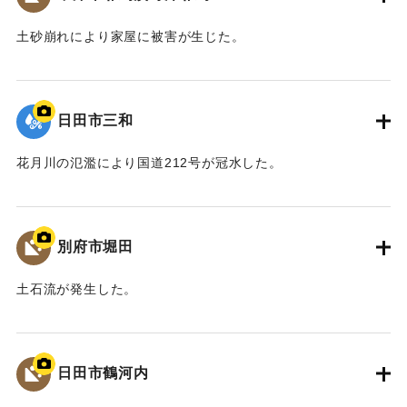
の学識者を交えた「山国川治水対策検討委員会」を設置し、
平成27年1月から平成28年3月にわたり、架替を含む複数の治
土砂崩れにより家屋に被害が生じた。
水対策案について検討した。
｜固有コード:
09922064
最終的に、「馬溪橋を存置して、河道掘削と川幅拡幅、堤
防整備を行う」治水対策案を、模型実験により地元住民と確
日田市三和
認し合意を経て、整備方針として決定した。
また、河川整備だけでなく、防災ソフト対策や地域振興、
花月川の氾濫により国道212号が冠水した。
景観保全など多分野にわたる検討を、国土交通省、中津市な
ど関係機関が連携して取り組むこととなった。
｜固有コード:
09922063
平成30年11月 国土交通省山国川河川事務所
別府市堀田
中津市
土石流が発生した。
【出典：碑文】
｜固有コード:
09922062
｜固有コード:
09922073
日田市鶴河内