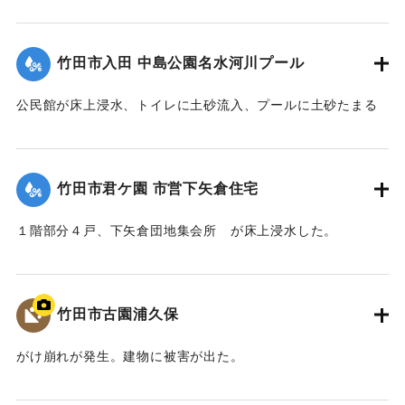
【出典：竹田市『7.12竹田市豪雨災害検証会議』,2013】
｜固有コード:
09922032
竹田市入田 中島公園名水河川プール
公民館が床上浸水、トイレに土砂流入、プールに土砂たまる
など被害があった。
【出典：竹田市『7.12竹田市豪雨災害検証会議』,2013】
竹田市君ケ園 市営下矢倉住宅
｜固有コード:
09922026
１階部分４戸、下矢倉団地集会所 が床上浸水した。
【出典：竹田市『7.12竹田市豪雨災害検証会議』,2013】
｜固有コード:
09922028
竹田市古園浦久保
がけ崩れが発生。建物に被害が出た。
【出典：大分県土木部『平成24年災 豪雨災害誌 ～平成24年