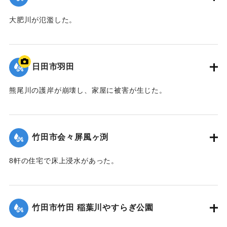
大肥川が氾濫した。
｜固有コード:
09922035
日田市羽田
熊尾川の護岸が崩壊し、家屋に被害が生じた。
｜固有コード:
09922034
竹田市会々屏風ヶ渕
8軒の住宅で床上浸水があった。
【出典：竹田市『7.12竹田市豪雨災害検証会議』,2013】
｜固有コード:
09922033
竹田市竹田 稲葉川やすらぎ公園