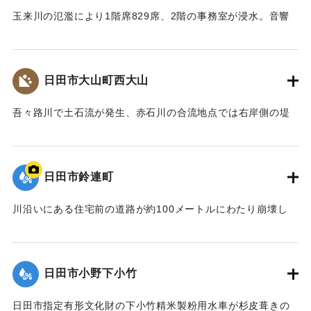
玉来川の氾濫により1階席829席、2階の事務室が浸水。音響
機材も被害を受け、使用できない状況が続いていたが、同じ
場所で建て替えることになり、2018年10月に竹田市総合文化
ホール グランツたけたとして開館した。
日田市大山町西大山
【出典：大分県土木部『平成24年災 豪雨災害誌 ～平成24年
梅雨前線豪雨を振り返って～』,2014】
吾々路川で土石流が発生、赤石川の合流地点では右岸側の堤
防が崩れ、住宅地へと水があふれ出した。住宅7戸が床上浸水
｜固有コード:
09922020
した。また土砂は国道212 号線に達し、通行止めの原因とな
った。
日田市鈴連町
【出典：土木学会九州北部豪雨災害調査団『平成24年7月九州
北部豪雨災害土木学会調査団報告』,2013,pp.50-52】
川沿いにある住宅前の道路が約100メートルにわたり崩壊し
た。
｜固有コード:
09922013
【出典：大分県土木部『平成24年災 豪雨災害誌 ～平成24年
梅雨前線豪雨を振り返って～』,2014】
日田市小野下小竹
｜固有コード:
09922014
日田市指定有形文化財の下小竹精米製粉用水車が杉皮葺きの