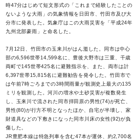
時47分はじめて短文形式の「これまで経験したことの
ないような大雨」の気象情報を日田市、竹田市及び大
分市に発表した。気象庁はこの大雨災害を「平成24年
九州北部豪雨」と命名した。
7月12日、竹田市の玉来川がはん濫した。同市は中心
部の6,596世帯14,599名に、豊後大野市は三重、千歳
両町で145世帯425名に避難指示を、また、両市は計
6,397世帯15,815名に避難勧告を発令した。竹田市で
は午前7時ごろまでの3時間雨量が観測史上最大の135
ミリを観測した。河川の増水や土砂災害が複数発生
し、玉来川で流された同市拝田原の男性(74)が死亡、
男性(80)が行方不明となったほか、自宅が半壊し、家
財道具などの下敷きになった同市川床の女性(92)が負
傷した。
JR豊肥本線は特急列車を含む47本が運休、約2,700名