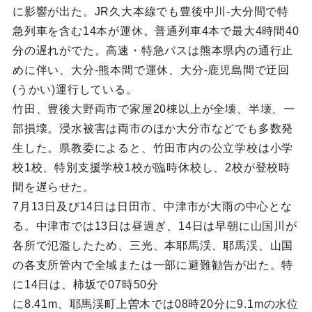
に影響が出た。JR久大本線でも豊後中川-大分間で特
急列車を含む14本が運休。普通列車4本で最大4時間40
分の遅れがでた。高速・特急バスは熊本県内の通行止
めに伴い、大分-熊本間で運休、大分-鹿児島間で迂回
(うかい)運行している。
竹田、豊後大野両市で家屋20棟以上が全壊、半壊、一
部損壊。浸水被害は両市のほか大分市などでも多数発
生した。県教委によると、竹田市内の公立学校は小学
校1校、特別支援学校1校が臨時休校し、2校が登校時
間を遅らせた。
7月13日及び14日は日田市、中津市が大雨の中心とな
る。中津市では13日は昼過ぎ、14日は早朝に山国川が
各所で氾濫したため、三光、本耶馬渓、耶馬渓、山国
の各支所管内で全域または一部に避難勧告が出た。特
に14日は、柿坂で07時50分
に8.41m、耶馬渓町上曽木では08時20分に9.1mの水位