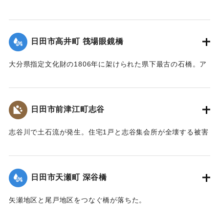
屋根を残して崩壊。文化財の指定は解除された。
【出典：大分県土木部『平成24年災 豪雨災害誌 ～平成24年
梅雨前線豪雨を振り返って～』,2014】
日田市高井町 筏場眼鏡橋
｜固有コード:
09922015
大分県指定文化財の1806年に架けられた県下最古の石橋。ア
ーチの部分（輪石）を残し崩れた。
【出典：大分県土木部『平成24年災 豪雨災害誌 ～平成24年
梅雨前線豪雨を振り返って～』,2014】
日田市前津江町志谷
｜固有コード:
09922016
志谷川で土石流が発生。住宅1戸と志谷集会所が全壊する被害
が生じた。集会所には高さ1メートルほどまで祖者が流れ込ん
だ。また市道志谷線の橋も流失し2世帯が孤立状態になった。
【出典：大分県土木部『平成24年災 豪雨災害誌 ～平成24年
日田市天瀬町 深谷橋
梅雨前線豪雨を振り返って～』,2014】
矢瀬地区と尾戸地区をつなぐ橋が落ちた。
｜固有コード:
09922017