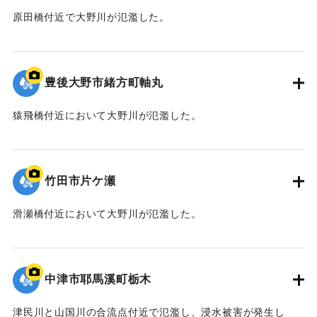
原田橋付近で大野川が氾濫した。
｜固有コード:
09922048
豊後大野市緒方町軸丸
猿飛橋付近において大野川が氾濫した。
｜固有コード:
09922047
竹田市片ケ瀬
滑瀬橋付近において大野川が氾濫した。
｜固有コード:
09922046
中津市耶馬溪町栃木
津民川と山国川の合流点付近で氾濫し、浸水被害が発生し