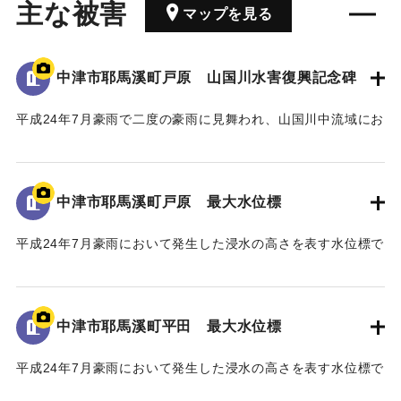
主な被害
マップを見る
中津市耶馬溪町戸原 山国川水害復興記念碑
平成24年7月豪雨で二度の豪雨に見舞われ、山国川中流域にお
いてそれぞれ約200戸の家屋が浸水したこと、特に中津市耶馬
溪町平田地区・戸原地区で約70戸の家屋が浸水したことが記
された石碑。
中津市耶馬溪町戸原 最大水位標
【石碑の碑文】
平成24年7月豪雨において発生した浸水の高さを表す水位標で
山国川水害復興記念碑
ある。
山国川は、これまで幾度となく水害に悩まされてきたが、
地面から70cmの位置に水位が示されている。
「平成二十四年七月九州北部豪雨」により、観測史上最大及
び観測史上二番目となる記録的豪雨に二度も見舞われ、未曾
中津市耶馬溪町平田 最大水位標
｜固有コード:
09922072
有の被害を受けた。
山国川中流域では、この二度の豪雨により、それぞれ約二
平成24年7月豪雨において発生した浸水の高さを表す水位標で
〇〇戸の家屋が浸水する甚大な被害となった。
ある。