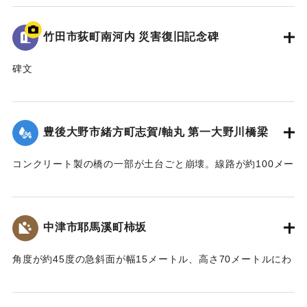
｜固有コード:
09922009
竹田市荻町南河内 災害復旧記念碑
碑文
平成二十四年七月十二日の集中豪雨と山津波による災害で死
者一名、尊い命が犠牲となり地域全体が避難状態となった。
国・県・市・当局はもとより地区市民の懸命な努力により、
豊後大野市緒方町志賀/軸丸 第一大野川橋梁
立派に修復した。再びこのような災害がないよう平和で益々
発展することを願い、この記念碑を建立する。
コンクリート製の橋の一部が土台ごと崩壊。線路が約100メー
平成二十七年六月吉日
トルにわたり流失した。そのほか沿線の被害により8月19日ま
地区住民一同
で不通になった。
｜固有コード:
09922010
【出典：伊藤弘行、山本晶、久保田啓二朗、大浪裕之「平成
中津市耶馬溪町柿坂
24年7月九州北部豪雨災害に関する調査」『国土技術政策総合
研究所資料』第758号,2013,pp.1-73】
角度が約45度の急斜面が幅15メートル、高さ70メートルにわ
たり崩壊した。崖下の喫茶店に大量の樹木と土砂が覆いかぶ
｜固有コード:
09922011
さったが、斜面中腹に設置された対策施設が土砂をせき止め