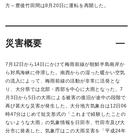
方～豊後竹田間は8月20日に運転を再開した。
災害概要
7月12日から14日にかけて梅雨前線が朝鮮半島南岸か
ら対馬海峡に停滞した。南西からの湿った暖かい空気
の流入によって、梅雨前線の活動が非常に活発とな
り、大分県では北部・西部を中心に大雨となった。7
月3日から5日の大雨による被害の復旧が途中の段階で
再び甚大な災害が発生した。大分地方気象台は12日06
時47分はじめて短文形式の「これまで経験したことの
ないような大雨」の気象情報を日田市、竹田市及び大
分市に発表した。気象庁はこの大雨災害を「平成24年