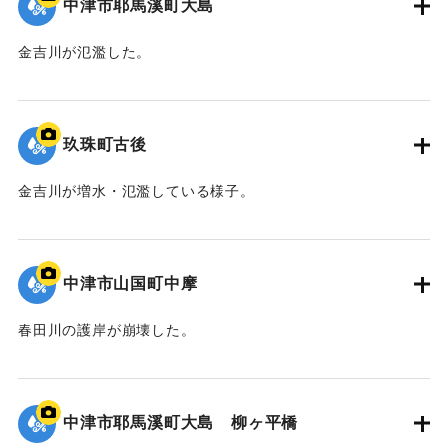
中津市耶馬溪町大島
金吉川が氾濫した。
｜固有コード:
09922044
玖珠町古後
金吉川が増水・氾濫している様子。
｜固有コード:
09922043
中津市山国町中摩
春田川の護岸が崩壊した。
｜固有コード:
09922042
中津市耶馬溪町大島 柳ヶ平橋