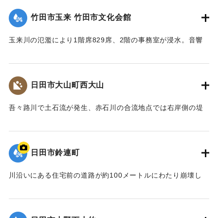
梅雨前線豪雨を振り返って～』,2014】
竹田市玉来 竹田市文化会館
｜固有コード:
09922019
玉来川の氾濫により1階席829席、2階の事務室が浸水。音響
機材も被害を受け、使用できない状況が続いていたが、同じ
場所で建て替えることになり、2018年10月に竹田市総合文化
ホール グランツたけたとして開館した。
日田市大山町西大山
【出典：大分県土木部『平成24年災 豪雨災害誌 ～平成24年
梅雨前線豪雨を振り返って～』,2014】
吾々路川で土石流が発生、赤石川の合流地点では右岸側の堤
防が崩れ、住宅地へと水があふれ出した。住宅7戸が床上浸水
｜固有コード:
09922020
した。また土砂は国道212 号線に達し、通行止めの原因とな
った。
日田市鈴連町
【出典：土木学会九州北部豪雨災害調査団『平成24年7月九州
北部豪雨災害土木学会調査団報告』,2013,pp.50-52】
川沿いにある住宅前の道路が約100メートルにわたり崩壊し
た。
｜固有コード:
09922013
【出典：大分県土木部『平成24年災 豪雨災害誌 ～平成24年
梅雨前線豪雨を振り返って～』,2014】