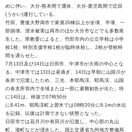
めに伴い、大分-熊本間で運休、大分-鹿児島間で迂回
(うかい)運行している。
竹田、豊後大野両市で家屋20棟以上が全壊、半壊、一
部損壊。浸水被害は両市のほか大分市などでも多数発
生した。県教委によると、竹田市内の公立学校は小学
校1校、特別支援学校1校が臨時休校し、2校が登校時
間を遅らせた。
7月13日及び14日は日田市、中津市が大雨の中心とな
る。中津市では13日は昼過ぎ、14日は早朝に山国川が
各所で氾濫したため、三光、本耶馬渓、耶馬渓、山国
の各支所管内で全域または一部に避難勧告が出た。特
に14日は、柿坂で07時50分
に8.41m、耶馬渓町上曽木では08時20分に9.1mの水位
を記録、以後は計測できない状態となった。
日田市では花月川や有田川が氾濫し、中心部の丸山
町、港町などが浸水した。国土交通省九州地方整備局