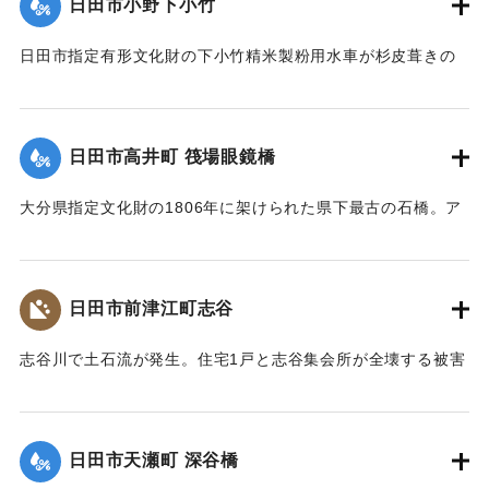
日田市小野下小竹
｜固有コード:
09922014
日田市指定有形文化財の下小竹精米製粉用水車が杉皮葺きの
屋根を残して崩壊。文化財の指定は解除された。
【出典：大分県土木部『平成24年災 豪雨災害誌 ～平成24年
梅雨前線豪雨を振り返って～』,2014】
日田市高井町 筏場眼鏡橋
｜固有コード:
09922015
大分県指定文化財の1806年に架けられた県下最古の石橋。ア
ーチの部分（輪石）を残し崩れた。
【出典：大分県土木部『平成24年災 豪雨災害誌 ～平成24年
梅雨前線豪雨を振り返って～』,2014】
日田市前津江町志谷
｜固有コード:
09922016
志谷川で土石流が発生。住宅1戸と志谷集会所が全壊する被害
が生じた。集会所には高さ1メートルほどまで祖者が流れ込ん
だ。また市道志谷線の橋も流失し2世帯が孤立状態になった。
【出典：大分県土木部『平成24年災 豪雨災害誌 ～平成24年
日田市天瀬町 深谷橋
梅雨前線豪雨を振り返って～』,2014】