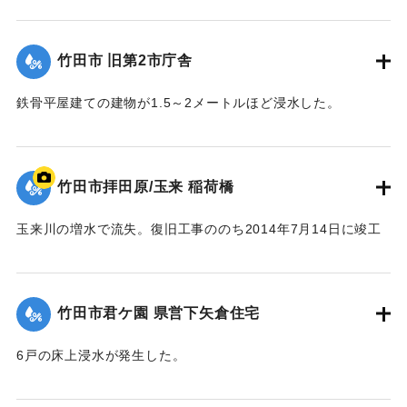
【出典：竹田市『7.12竹田市豪雨災害検証会議』,2013】
竹田市 旧第2市庁舎
｜固有コード:
09922024
鉄骨平屋建ての建物が1.5～2メートルほど浸水した。
【出典：竹田市『7.12竹田市豪雨災害検証会議』,2013】
｜固有コード:
09922025
竹田市拝田原/玉来 稲荷橋
玉来川の増水で流失。復旧工事ののち2014年7月14日に竣工
式が行われた。
【出典：大分県土木部『平成24年災 豪雨災害誌 ～平成24年
梅雨前線豪雨を振り返って～』,2014】
竹田市君ケ園 県営下矢倉住宅
｜固有コード:
09922018
6戸の床上浸水が発生した。
【出典：大分県土木部『平成24年災 豪雨災害誌 ～平成24年