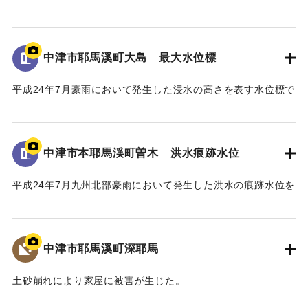
浸水被害の大きな要因は、この地区に架かる馬溪橋による
ある。
流下阻害であったことから、被災後、地元住民から「馬溪橋
地面から85cmの位置に水位が示されている。
撤去の要望書」が関係機関へ出された。
河川管理者である国土交通省においても、「橋を存置して
中津市耶馬溪町大島 最大水位標
｜固有コード:
09922067
の整備は、流下阻害の大きなリスクを伴うことから、新橋へ
平成24年7月豪雨において発生した浸水の高さを表す水位標で
の架替が望ましい」との考えであった。
ある。
一方、馬溪橋は国指定名勝耶馬溪「山国川筋の景」の重要
地面から0.9メートルの位置に水位が示されている。
な構成要素であり、下流の耶馬溪橋、羅漢寺橋とともに「耶
馬3橋」として全国的にも文化財的価値の高い構造物であるこ
中津市本耶馬渓町曽木 洪水痕跡水位
｜固有コード:
09922066
とから、馬溪橋の架替については、文化庁の文化審議会、中
津市主催の馬溪橋検討委員会を経て、中津市から「馬溪橋を
平成24年7月九州北部豪雨において発生した洪水の痕跡水位を
存置した治水対策をお願いしたい」との方針を国土交通省へ
示すプレート。
示した。
青の禅海橋のたもとに設置してある。
これを受けて、国土交通省では、「馬溪橋を存置しての治
水対策については地域合意が前提」として、治水や文化財等
中津市耶馬溪町深耶馬
｜固有コード:
09922065
の学識者を交えた「山国川治水対策検討委員会」を設置し、
平成27年1月から平成28年3月にわたり、架替を含む複数の治
土砂崩れにより家屋に被害が生じた。
水対策案について検討した。