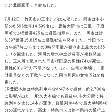
九州北部豪雨」と命名した。
7月12日、竹田市の玉来川がはん濫した。同市は中心
部の6,596世帯14,599名に、豊後大野市は三重、千歳
両町で145世帯425名に避難指示を、また、両市は計
6,397世帯15,815名に避難勧告を発令した。竹田市で
は午前7時ごろまでの3時間雨量が観測史上最大の135
ミリを観測した。河川の増水や土砂災害が複数発生
し、玉来川で流された同市拝田原の男性(74)が死亡、
男性(80)が行方不明となったほか、自宅が半壊し、家
財道具などの下敷きになった同市川床の女性(92)が負
傷した。
JR豊肥本線は特急列車を含む47本が運休、約2,700名
に影響が出た。JR久大本線でも豊後中川-大分間で特
急列車を含む14本が運休。普通列車4本で最大4時間40
分の遅れがでた。高速・特急バスは熊本県内の通行止