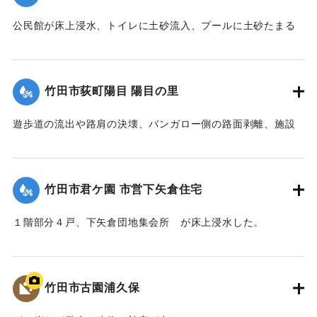
公民館が床上浸水、トイレに土砂流入、プールに土砂たまる
など被害があった。
【出典：竹田市『7.12竹田市豪雨災害検証会議』,2013】
竹田市荻町陽目 陽目の里
｜固有コード:
09922026
遊歩道の流出や路肩の決壊、バンガロー側の路面剥離、施設
内の土砂の堆積、水道施設への被害などがあった。
【出典：竹田市『7.12竹田市豪雨災害検証会議』,2013】
竹田市君ケ園 市営下矢倉住宅
｜固有コード:
09922027
１階部分４戸、下矢倉団地集会所 が床上浸水した。
【出典：竹田市『7.12竹田市豪雨災害検証会議』,2013】
｜固有コード:
09922028
竹田市古園浦久保