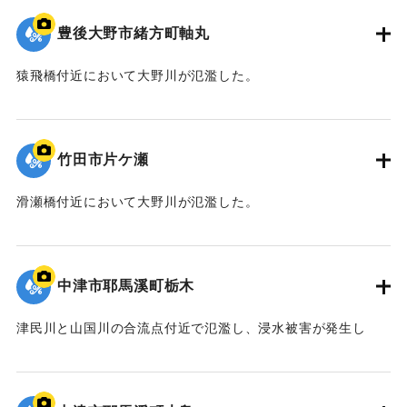
豊後大野市緒方町軸丸
猿飛橋付近において大野川が氾濫した。
｜固有コード:
09922047
竹田市片ケ瀬
滑瀬橋付近において大野川が氾濫した。
｜固有コード:
09922046
中津市耶馬溪町栃木
津民川と山国川の合流点付近で氾濫し、浸水被害が発生し
た。
｜固有コード:
09922045