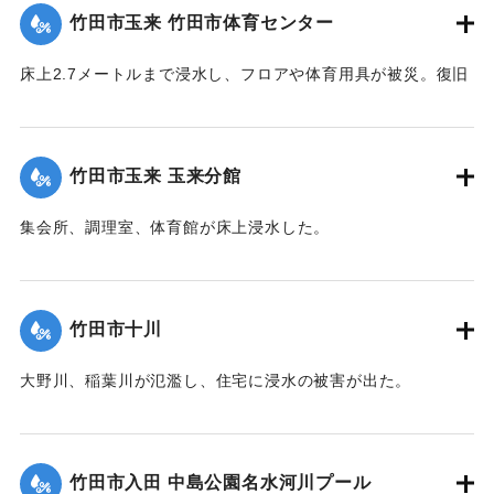
竹田市玉来 竹田市体育センター
｜固有コード:
09922029
床上2.7メートルまで浸水し、フロアや体育用具が被災。復旧
工事が行われ平成28年３月に完成した。
【出典：竹田市『7.12竹田市豪雨災害検証会議』,2013】
竹田市玉来 玉来分館
｜固有コード:
09922030
集会所、調理室、体育館が床上浸水した。
【出典：竹田市『7.12竹田市豪雨災害検証会議』,2013】
｜固有コード:
09922031
竹田市十川
大野川、稲葉川が氾濫し、住宅に浸水の被害が出た。
【出典：竹田市『7.12竹田市豪雨災害検証会議』,2013】
｜固有コード:
09922032
竹田市入田 中島公園名水河川プール