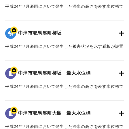
備を約五ヶ年かけて実施した。
平成24年7月豪雨において発生した浸水の高さを表す水位標で
この間、事業の推進にあたり、地権者の皆様、地域の皆
ある。
様、河川工学・景観工学等の学識者の皆様、そして、関係機
地面から105cmの位置に水位が示されている。
関の皆様のご協力のもと事業の完成に至った。
今後、将来にわたり、山国川の美しい風景や自然の中で、
中津市耶馬溪町柿坂
｜固有コード:
09922070
この水害の記憶が後世に引き継がれ、地域の安全・安心、水
害からの復興・発展に繋がることを心より願い、ここに銘記
平成24年7月豪雨において発生した被害状況を示す看板が設置
する。
されている。
平成三十年十一月
｜固有コード:
09922069
中津市耶馬溪町柿坂 最大水位標
国土交通省 山国川河川事務所
中津市
平成24年7月豪雨において発生した浸水の高さを表す水位標で
ある。
地面から160cmの位置に水位が示されている。
馬溪橋周辺の河川整備に至るまでの経緯
「平成24年7月九州北部豪雨」により、中津市耶馬溪町平田地
中津市耶馬溪町大島 最大水位標
｜固有コード:
09922068
区及び戸原地区では、約70戸の家屋が浸水する甚大な被害を
受けた。
平成24年7月豪雨において発生した浸水の高さを表す水位標で