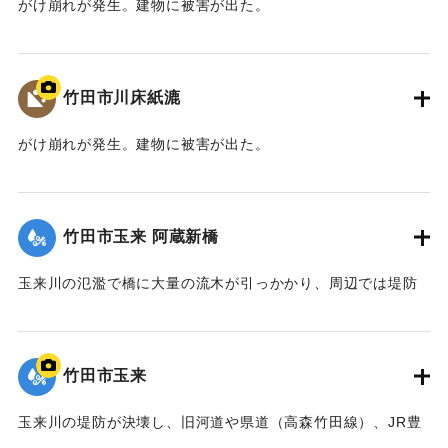
がけ崩れが発生。建物に被害が出た。
【出典：大分県土木部『平成24年災 豪雨災害誌 ～平成24年
梅雨前線豪雨を振り返って～』,2014】
竹田市川床紙漉
｜固有コード:
09922021
がけ崩れが発生。建物に被害が出た。
【出典：大分県土木部『平成24年災 豪雨災害誌 ～平成24年
梅雨前線豪雨を振り返って～』,2014】
竹田市玉来 阿蔵新橋
｜固有コード:
09922022
玉来川の氾濫で橋に大量の流木が引っかかり、周辺では堤防
よりも2.5メートルも越えて水があふれ出た。2014年4月に橋
は撤去された。
【出典：土木学会九州北部豪雨災害調査団『平成24年7月九州
竹田市玉来
北部豪雨災害土木学会調査団報告』,2013,pp.67-76】
玉来川の堤防が決壊し、旧河道や県道（高森竹田線）、JR豊
｜固有コード:
09922023
肥線に流れ込み，周辺の住宅の浸水被害が大きかった。