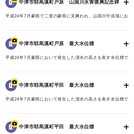
中津市耶馬溪町戸原 山国川水害復興記念碑
平成24年7月豪雨で二度の豪雨に見舞われ、山国川中流域にお
いてそれぞれ約200戸の家屋が浸水したこと、特に中津市耶馬
溪町平田地区・戸原地区で約70戸の家屋が浸水したことが記
された石碑。
中津市耶馬溪町戸原 最大水位標
【石碑の碑文】
平成24年7月豪雨において発生した浸水の高さを表す水位標で
山国川水害復興記念碑
ある。
山国川は、これまで幾度となく水害に悩まされてきたが、
地面から70cmの位置に水位が示されている。
「平成二十四年七月九州北部豪雨」により、観測史上最大及
び観測史上二番目となる記録的豪雨に二度も見舞われ、未曾
中津市耶馬溪町平田 最大水位標
｜固有コード:
09922072
有の被害を受けた。
山国川中流域では、この二度の豪雨により、それぞれ約二
平成24年7月豪雨において発生した浸水の高さを表す水位標で
〇〇戸の家屋が浸水する甚大な被害となった。
ある。
このため、国土交通省では「山国川床上浸水対策特別緊急
地面から160cmの位置に水位が示されている。
事業」を平成二十五年五月に採択し、山国川の中流部約十キ
中津市耶馬溪町平田 最大水位標
ロ区間において、堤防整備や河道掘削などの緊急的な河川整
｜固有コード:
09922071