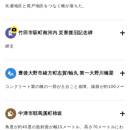
矢瀬地区と尾戸地区をつなぐ橋が落ちた。
｜固有コード:
09922017
｜固有コード:
09922009
竹田市荻町南河内 災害復旧記念碑
碑文
平成二十四年七月十二日の集中豪雨と山津波による災害で死
者一名、尊い命が犠牲となり地域全体が避難状態となった。
国・県・市・当局はもとより地区市民の懸命な努力により、
豊後大野市緒方町志賀/軸丸 第一大野川橋梁
立派に修復した。再びこのような災害がないよう平和で益々
発展することを願い、この記念碑を建立する。
コンクリート製の橋の一部が土台ごと崩壊。線路が約100メー
平成二十七年六月吉日
トルにわたり流失した。そのほか沿線の被害により8月19日ま
地区住民一同
で不通になった。
｜固有コード:
09922010
【出典：伊藤弘行、山本晶、久保田啓二朗、大浪裕之「平成
中津市耶馬溪町柿坂
24年7月九州北部豪雨災害に関する調査」『国土技術政策総合
研究所資料』第758号,2013,pp.1-73】
角度が約45度の急斜面が幅15メートル、高さ70メートルにわ