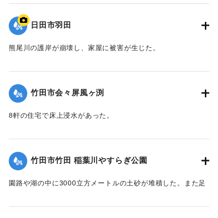
｜固有コード:
09922035
日田市羽田
熊尾川の護岸が崩壊し、家屋に被害が生じた。
｜固有コード:
09922034
竹田市会々屏風ヶ渕
8軒の住宅で床上浸水があった。
【出典：竹田市『7.12竹田市豪雨災害検証会議』,2013】
｜固有コード:
09922033
竹田市竹田 稲葉川やすらぎ公園
園路や湖の中に3000立方メートルの土砂が堆積した。また足
元灯ほか電気設備も故障した。
【出典：竹田市『7.12竹田市豪雨災害検証会議』,2013】