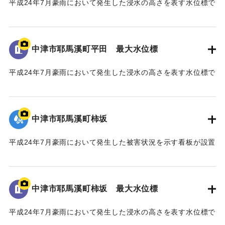
平成24年7月豪雨において発生した浸水の高さを表す水位標で
山国川水害復興記念碑
ある。
山国川は、これまで幾度となく水害に悩まされてきたが、
地面から160cmの位置に水位が示されている。
「平成二十四年七月九州北部豪雨」により、観測史上最大及
び観測史上二番目となる記録的豪雨に二度も見舞われ、未曾
中津市耶馬溪町平田 最大水位標
｜固有コード:
09922071
有の被害を受けた。
山国川中流域では、この二度の豪雨により、それぞれ約二
平成24年7月豪雨において発生した浸水の高さを表す水位標で
〇〇戸の家屋が浸水する甚大な被害となった。
ある。
このため、国土交通省では「山国川床上浸水対策特別緊急
地面から105cmの位置に水位が示されている。
事業」を平成二十五年五月に採択し、山国川の中流部約十キ
中津市耶馬溪町柿坂
ロ区間において、堤防整備や河道掘削などの緊急的な河川整
｜固有コード:
09922070
備を約五ヶ年かけて実施した。
平成24年7月豪雨において発生した被害状況を示す看板が設置
この間、事業の推進にあたり、地権者の皆様、地域の皆
されている。
様、河川工学・景観工学等の学識者の皆様、そして、関係機
関の皆様のご協力のもと事業の完成に至った。
｜固有コード:
09922069
今後、将来にわたり、山国川の美しい風景や自然の中で、
中津市耶馬溪町柿坂 最大水位標
この水害の記憶が後世に引き継がれ、地域の安全・安心、水
害からの復興・発展に繋がることを心より願い、ここに銘記
平成24年7月豪雨において発生した浸水の高さを表す水位標で
する。
ある。