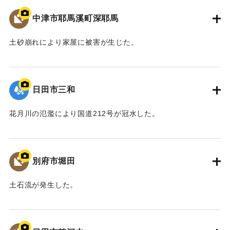
馬3橋」として全国的にも文化財的価値の高い構造物であるこ
中津市耶馬溪町深耶馬
｜固有コード:
09922065
とから、馬溪橋の架替については、文化庁の文化審議会、中
津市主催の馬溪橋検討委員会を経て、中津市から「馬溪橋を
土砂崩れにより家屋に被害が生じた。
存置した治水対策をお願いしたい」との方針を国土交通省へ
示した。
｜固有コード:
09922064
これを受けて、国土交通省では、「馬溪橋を存置しての治
水対策については地域合意が前提」として、治水や文化財等
日田市三和
の学識者を交えた「山国川治水対策検討委員会」を設置し、
平成27年1月から平成28年3月にわたり、架替を含む複数の治
花月川の氾濫により国道212号が冠水した。
水対策案について検討した。
｜固有コード:
09922063
最終的に、「馬溪橋を存置して、河道掘削と川幅拡幅、堤
防整備を行う」治水対策案を、模型実験により地元住民と確
別府市堀田
認し合意を経て、整備方針として決定した。
また、河川整備だけでなく、防災ソフト対策や地域振興、
土石流が発生した。
景観保全など多分野にわたる検討を、国土交通省、中津市な
ど関係機関が連携して取り組むこととなった。
｜固有コード:
09922062
平成30年11月 国土交通省山国川河川事務所