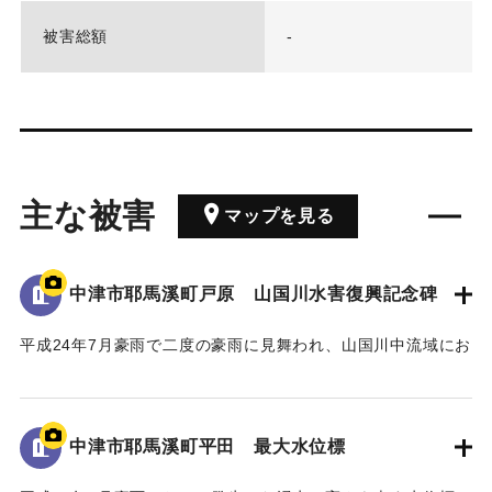
被害総額
-
主な被害
マップを見る
中津市耶馬溪町戸原 山国川水害復興記念碑
平成24年7月豪雨で二度の豪雨に見舞われ、山国川中流域にお
いてそれぞれ約200戸の家屋が浸水したこと、特に中津市耶馬
溪町平田地区・戸原地区で約70戸の家屋が浸水したことが記
された石碑。
中津市耶馬溪町平田 最大水位標
【石碑の碑文】