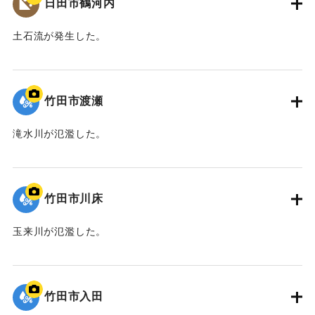
日田市鶴河内
中津市
土石流が発生した。
【出典：碑文】
｜固有コード:
09922061
｜固有コード:
09922073
竹田市渡瀬
滝水川が氾濫した。
｜固有コード:
09922060
竹田市川床
玉来川が氾濫した。
｜固有コード:
09922059
竹田市入田