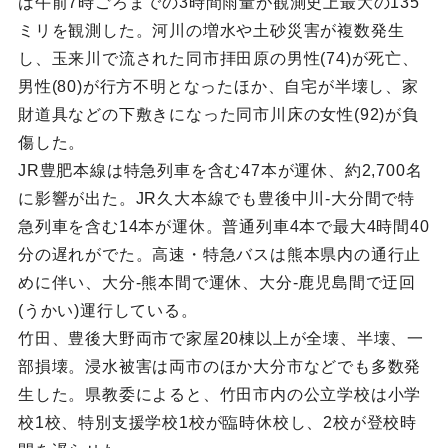
は午前7時ごろまでの3時間雨量が観測史上最大の135
ミリを観測した。河川の増水や土砂災害が複数発生
し、玉来川で流された同市拝田原の男性(74)が死亡、
男性(80)が行方不明となったほか、自宅が半壊し、家
財道具などの下敷きになった同市川床の女性(92)が負
傷した。
JR豊肥本線は特急列車を含む47本が運休、約2,700名
に影響が出た。JR久大本線でも豊後中川-大分間で特
急列車を含む14本が運休。普通列車4本で最大4時間40
分の遅れがでた。高速・特急バスは熊本県内の通行止
めに伴い、大分-熊本間で運休、大分-鹿児島間で迂回
(うかい)運行している。
竹田、豊後大野両市で家屋20棟以上が全壊、半壊、一
部損壊。浸水被害は両市のほか大分市などでも多数発
生した。県教委によると、竹田市内の公立学校は小学
校1校、特別支援学校1校が臨時休校し、2校が登校時