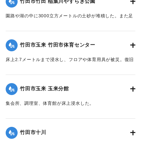
竹田市竹田 稲葉川やすらぎ公園
園路や湖の中に3000立方メートルの土砂が堆積した。また足
元灯ほか電気設備も故障した。
【出典：竹田市『7.12竹田市豪雨災害検証会議』,2013】
竹田市玉来 竹田市体育センター
｜固有コード:
09922029
床上2.7メートルまで浸水し、フロアや体育用具が被災。復旧
工事が行われ平成28年３月に完成した。
【出典：竹田市『7.12竹田市豪雨災害検証会議』,2013】
竹田市玉来 玉来分館
｜固有コード:
09922030
集会所、調理室、体育館が床上浸水した。
【出典：竹田市『7.12竹田市豪雨災害検証会議』,2013】
｜固有コード:
09922031
竹田市十川