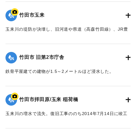
は撤去された。
【出典：土木学会九州北部豪雨災害調査団『平成24年7月九州
竹田市玉来
北部豪雨災害土木学会調査団報告』,2013,pp.67-76】
玉来川の堤防が決壊し、旧河道や県道（高森竹田線）、JR豊
｜固有コード:
09922023
肥線に流れ込み，周辺の住宅の浸水被害が大きかった。
【出典：竹田市『7.12竹田市豪雨災害検証会議』,2013】
竹田市 旧第2市庁舎
｜固有コード:
09922024
鉄骨平屋建ての建物が1.5～2メートルほど浸水した。
【出典：竹田市『7.12竹田市豪雨災害検証会議』,2013】
｜固有コード:
09922025
竹田市拝田原/玉来 稲荷橋
玉来川の増水で流失。復旧工事ののち2014年7月14日に竣工
式が行われた。
【出典：大分県土木部『平成24年災 豪雨災害誌 ～平成24年