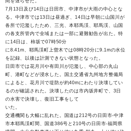
間を遅らせた。
7月13日及び14日は日田市、中津市が大雨の中心とな
る。中津市では13日は昼過ぎ、14日は早朝に山国川が
各所で氾濫したため、三光、本耶馬渓、耶馬渓、山国
の各支所管内で全域または一部に避難勧告が出た。特
に14日は、柿坂で07時50分
に8.41m、耶馬渓町上曽木では08時20分に9.1mの水位
を記録、以後は計測できない状態となった。
日田市では花月川や有田川が氾濫し、中心部の丸山
町、港町などが浸水した。国土交通省九州地方整備局
によると、花月川で堤防が約40mにわたり決壊してい
るのが確認された。決壊したのは市内坂井町で、3日
の水害で決壊し、復旧工事をして
いた。
交通機関も大幅に乱れた。国道は212号の日田市-中津
市本耶馬渓町間、国道386号と210号の日田市-福岡県