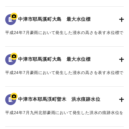
地面から160cmの位置に水位が示されている。
平成三十年十一月
中津市耶馬溪町大島 最大水位標
国土交通省 山国川河川事務所
｜固有コード:
09922068
中津市
平成24年7月豪雨において発生した浸水の高さを表す水位標で
ある。
地面から85cmの位置に水位が示されている。
馬溪橋周辺の河川整備に至るまでの経緯
「平成24年7月九州北部豪雨」により、中津市耶馬溪町平田地
中津市耶馬溪町大島 最大水位標
｜固有コード:
09922067
区及び戸原地区では、約70戸の家屋が浸水する甚大な被害を
受けた。
平成24年7月豪雨において発生した浸水の高さを表す水位標で
浸水被害の大きな要因は、この地区に架かる馬溪橋による
ある。
流下阻害であったことから、被災後、地元住民から「馬溪橋
地面から0.9メートルの位置に水位が示されている。
撤去の要望書」が関係機関へ出された。
河川管理者である国土交通省においても、「橋を存置して
中津市本耶馬渓町曽木 洪水痕跡水位
｜固有コード:
09922066
の整備は、流下阻害の大きなリスクを伴うことから、新橋へ
平成24年7月九州北部豪雨において発生した洪水の痕跡水位を
の架替が望ましい」との考えであった。
示すプレート。
一方、馬溪橋は国指定名勝耶馬溪「山国川筋の景」の重要
青の禅海橋のたもとに設置してある。
な構成要素であり、下流の耶馬溪橋、羅漢寺橋とともに「耶