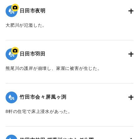
日田市夜明
大肥川が氾濫した。
｜固有コード:
09922035
日田市羽田
熊尾川の護岸が崩壊し、家屋に被害が生じた。
｜固有コード:
09922034
竹田市会々屏風ヶ渕
8軒の住宅で床上浸水があった。
【出典：竹田市『7.12竹田市豪雨災害検証会議』,2013】
｜固有コード:
09922033