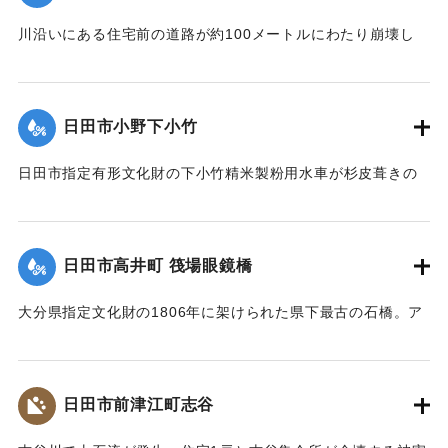
【出典：土木学会九州北部豪雨災害調査団『平成24年7月九州
北部豪雨災害土木学会調査団報告』,2013,pp.50-52】
川沿いにある住宅前の道路が約100メートルにわたり崩壊し
た。
｜固有コード:
09922013
【出典：大分県土木部『平成24年災 豪雨災害誌 ～平成24年
梅雨前線豪雨を振り返って～』,2014】
日田市小野下小竹
｜固有コード:
09922014
日田市指定有形文化財の下小竹精米製粉用水車が杉皮葺きの
屋根を残して崩壊。文化財の指定は解除された。
【出典：大分県土木部『平成24年災 豪雨災害誌 ～平成24年
梅雨前線豪雨を振り返って～』,2014】
日田市高井町 筏場眼鏡橋
｜固有コード:
09922015
大分県指定文化財の1806年に架けられた県下最古の石橋。ア
ーチの部分（輪石）を残し崩れた。
【出典：大分県土木部『平成24年災 豪雨災害誌 ～平成24年
梅雨前線豪雨を振り返って～』,2014】
日田市前津江町志谷
｜固有コード:
09922016