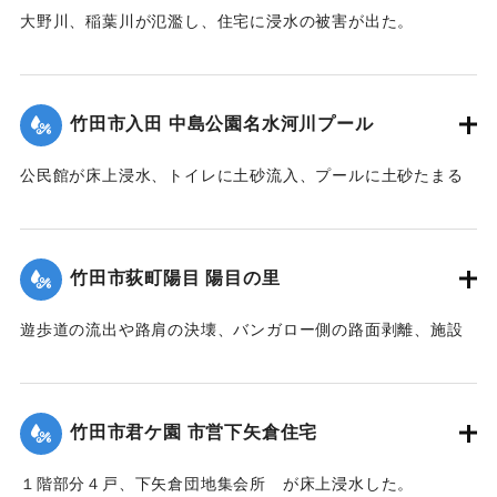
大野川、稲葉川が氾濫し、住宅に浸水の被害が出た。
【出典：竹田市『7.12竹田市豪雨災害検証会議』,2013】
｜固有コード:
09922032
竹田市入田 中島公園名水河川プール
公民館が床上浸水、トイレに土砂流入、プールに土砂たまる
など被害があった。
【出典：竹田市『7.12竹田市豪雨災害検証会議』,2013】
竹田市荻町陽目 陽目の里
｜固有コード:
09922026
遊歩道の流出や路肩の決壊、バンガロー側の路面剥離、施設
内の土砂の堆積、水道施設への被害などがあった。
【出典：竹田市『7.12竹田市豪雨災害検証会議』,2013】
竹田市君ケ園 市営下矢倉住宅
｜固有コード:
09922027
１階部分４戸、下矢倉団地集会所 が床上浸水した。