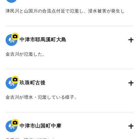
津民川と山国川の合流点付近で氾濫し、浸水被害が発生し
た。
｜固有コード:
09922045
中津市耶馬溪町大島
金吉川が氾濫した。
｜固有コード:
09922044
玖珠町古後
金吉川が増水・氾濫している様子。
｜固有コード:
09922043
中津市山国町中摩