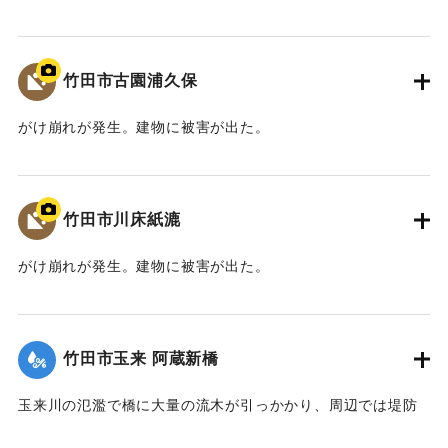
【出典：竹田市『7.12竹田市豪雨災害検証会議』,2013】
｜固有コード:
09922028
竹田市古園浦久保
がけ崩れが発生。建物に被害が出た。
【出典：大分県土木部『平成24年災 豪雨災害誌 ～平成24年
梅雨前線豪雨を振り返って～』,2014】
竹田市川床紙漉
｜固有コード:
09922021
がけ崩れが発生。建物に被害が出た。
【出典：大分県土木部『平成24年災 豪雨災害誌 ～平成24年
梅雨前線豪雨を振り返って～』,2014】
竹田市玉来 阿蔵新橋
｜固有コード:
09922022
玉来川の氾濫で橋に大量の流木が引っかかり、周辺では堤防
よりも2.5メートルも越えて水があふれ出た。2014年4月に橋