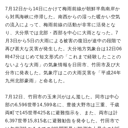
7月12日から14日にかけて梅雨前線が朝鮮半島南岸か
ら対馬海峡に停滞した。南西からの湿った暖かい空気
の流入によって、梅雨前線の活動が非常に活発とな
り、大分県では北部・西部を中心に大雨となった。7
月3日から5日の大雨による被害の復旧が途中の段階で
再び甚大な災害が発生した。大分地方気象台は12日06
時47分はじめて短文形式の「これまで経験したことの
ないような大雨」の気象情報を日田市、竹田市及び大
分市に発表した。気象庁はこの大雨災害を「平成24年
九州北部豪雨」と命名した。
7月12日、竹田市の玉来川がはん濫した。同市は中心
部の6,596世帯14,599名に、豊後大野市は三重、千歳
両町で145世帯425名に避難指示を、また、両市は計
6,397世帯15,815名に避難勧告を発令した。竹田市で