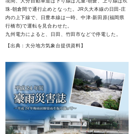
境間、大分自動車道は下り線は九重-朝倉、上り線は玖
珠-朝倉間で通行止めとなった。JR久大本線の日田-庄
内の上下線で、日豊本線は一時、中津-新田原(福岡県
行橋市)で運転を見合わせた。
九州電力によると、日田、竹田市などで停電した。
【出典：大分地方気象台提供資料】