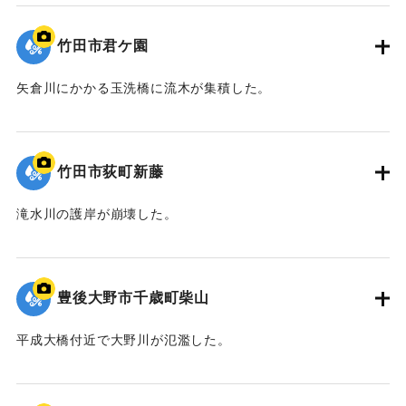
｜固有コード:
09922052
竹田市君ケ園
矢倉川にかかる玉洗橋に流木が集積した。
｜固有コード:
09922051
竹田市荻町新藤
滝水川の護岸が崩壊した。
｜固有コード:
09922050
豊後大野市千歳町柴山
平成大橋付近で大野川が氾濫した。
｜固有コード:
09922049