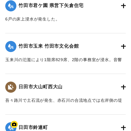
梅雨前線豪雨を振り返って～』,2014】
竹田市君ケ園 県営下矢倉住宅
｜固有コード:
09922018
6戸の床上浸水が発生した。
【出典：大分県土木部『平成24年災 豪雨災害誌 ～平成24年
梅雨前線豪雨を振り返って～』,2014】
竹田市玉来 竹田市文化会館
｜固有コード:
09922019
玉来川の氾濫により1階席829席、2階の事務室が浸水。音響
機材も被害を受け、使用できない状況が続いていたが、同じ
場所で建て替えることになり、2018年10月に竹田市総合文化
ホール グランツたけたとして開館した。
日田市大山町西大山
【出典：大分県土木部『平成24年災 豪雨災害誌 ～平成24年
梅雨前線豪雨を振り返って～』,2014】
吾々路川で土石流が発生、赤石川の合流地点では右岸側の堤
防が崩れ、住宅地へと水があふれ出した。住宅7戸が床上浸水
｜固有コード:
09922020
した。また土砂は国道212 号線に達し、通行止めの原因とな
った。
日田市鈴連町