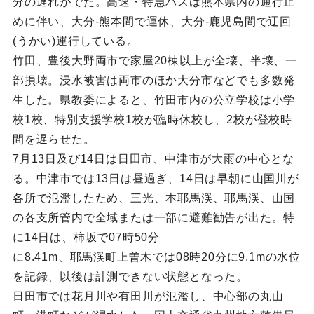
分の遅れがでた。高速・特急バスは熊本県内の通行止
めに伴い、大分-熊本間で運休、大分-鹿児島間で迂回
(うかい)運行している。
竹田、豊後大野両市で家屋20棟以上が全壊、半壊、一
部損壊。浸水被害は両市のほか大分市などでも多数発
生した。県教委によると、竹田市内の公立学校は小学
校1校、特別支援学校1校が臨時休校し、2校が登校時
間を遅らせた。
7月13日及び14日は日田市、中津市が大雨の中心とな
る。中津市では13日は昼過ぎ、14日は早朝に山国川が
各所で氾濫したため、三光、本耶馬渓、耶馬渓、山国
の各支所管内で全域または一部に避難勧告が出た。特
に14日は、柿坂で07時50分
に8.41m、耶馬渓町上曽木では08時20分に9.1mの水位
を記録、以後は計測できない状態となった。
日田市では花月川や有田川が氾濫し、中心部の丸山