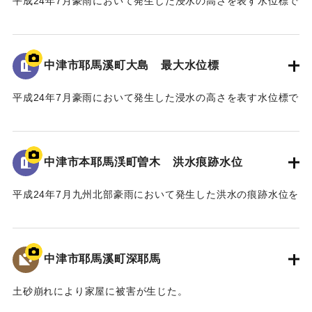
平成24年7月豪雨において発生した浸水の高さを表す水位標で
浸水被害の大きな要因は、この地区に架かる馬溪橋による
ある。
流下阻害であったことから、被災後、地元住民から「馬溪橋
地面から85cmの位置に水位が示されている。
撤去の要望書」が関係機関へ出された。
河川管理者である国土交通省においても、「橋を存置して
中津市耶馬溪町大島 最大水位標
｜固有コード:
09922067
の整備は、流下阻害の大きなリスクを伴うことから、新橋へ
平成24年7月豪雨において発生した浸水の高さを表す水位標で
の架替が望ましい」との考えであった。
ある。
一方、馬溪橋は国指定名勝耶馬溪「山国川筋の景」の重要
地面から0.9メートルの位置に水位が示されている。
な構成要素であり、下流の耶馬溪橋、羅漢寺橋とともに「耶
馬3橋」として全国的にも文化財的価値の高い構造物であるこ
中津市本耶馬渓町曽木 洪水痕跡水位
｜固有コード:
09922066
とから、馬溪橋の架替については、文化庁の文化審議会、中
津市主催の馬溪橋検討委員会を経て、中津市から「馬溪橋を
平成24年7月九州北部豪雨において発生した洪水の痕跡水位を
存置した治水対策をお願いしたい」との方針を国土交通省へ
示すプレート。
示した。
青の禅海橋のたもとに設置してある。
これを受けて、国土交通省では、「馬溪橋を存置しての治
水対策については地域合意が前提」として、治水や文化財等
中津市耶馬溪町深耶馬
｜固有コード:
09922065
の学識者を交えた「山国川治水対策検討委員会」を設置し、
平成27年1月から平成28年3月にわたり、架替を含む複数の治
土砂崩れにより家屋に被害が生じた。
水対策案について検討した。