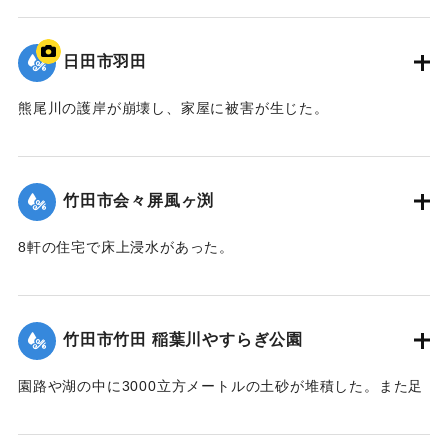
｜固有コード:
09922035
日田市羽田
熊尾川の護岸が崩壊し、家屋に被害が生じた。
｜固有コード:
09922034
竹田市会々屏風ヶ渕
8軒の住宅で床上浸水があった。
【出典：竹田市『7.12竹田市豪雨災害検証会議』,2013】
｜固有コード:
09922033
竹田市竹田 稲葉川やすらぎ公園
園路や湖の中に3000立方メートルの土砂が堆積した。また足
元灯ほか電気設備も故障した。
【出典：竹田市『7.12竹田市豪雨災害検証会議』,2013】