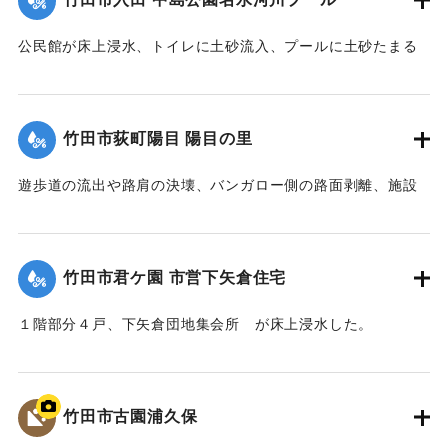
公民館が床上浸水、トイレに土砂流入、プールに土砂たまる
など被害があった。
【出典：竹田市『7.12竹田市豪雨災害検証会議』,2013】
竹田市荻町陽目 陽目の里
｜固有コード:
09922026
遊歩道の流出や路肩の決壊、バンガロー側の路面剥離、施設
内の土砂の堆積、水道施設への被害などがあった。
【出典：竹田市『7.12竹田市豪雨災害検証会議』,2013】
竹田市君ケ園 市営下矢倉住宅
｜固有コード:
09922027
１階部分４戸、下矢倉団地集会所 が床上浸水した。
【出典：竹田市『7.12竹田市豪雨災害検証会議』,2013】
｜固有コード:
09922028
竹田市古園浦久保