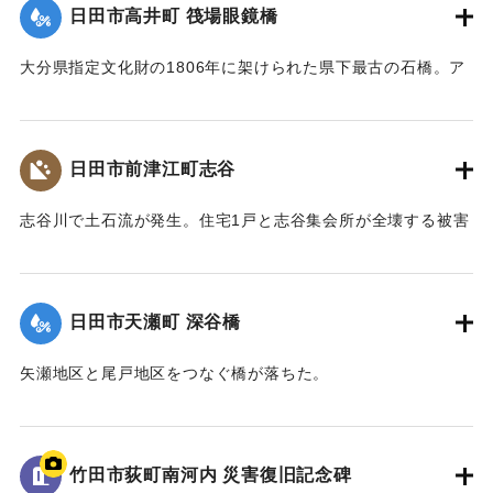
梅雨前線豪雨を振り返って～』,2014】
日田市高井町 筏場眼鏡橋
｜固有コード:
09922015
大分県指定文化財の1806年に架けられた県下最古の石橋。ア
ーチの部分（輪石）を残し崩れた。
【出典：大分県土木部『平成24年災 豪雨災害誌 ～平成24年
梅雨前線豪雨を振り返って～』,2014】
日田市前津江町志谷
｜固有コード:
09922016
志谷川で土石流が発生。住宅1戸と志谷集会所が全壊する被害
が生じた。集会所には高さ1メートルほどまで祖者が流れ込ん
だ。また市道志谷線の橋も流失し2世帯が孤立状態になった。
【出典：大分県土木部『平成24年災 豪雨災害誌 ～平成24年
日田市天瀬町 深谷橋
梅雨前線豪雨を振り返って～』,2014】
矢瀬地区と尾戸地区をつなぐ橋が落ちた。
｜固有コード:
09922017
｜固有コード:
09922009
竹田市荻町南河内 災害復旧記念碑