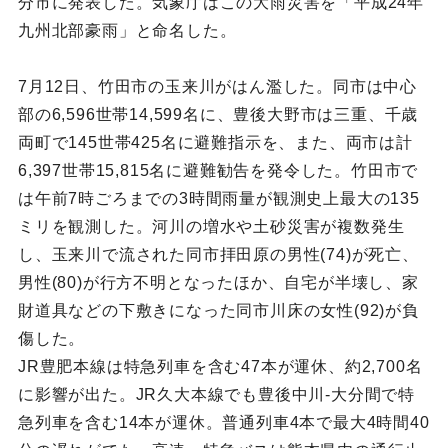
分市に発表した。気象庁はこの大雨災害を「平成24年
九州北部豪雨」と命名した。
7月12日、竹田市の玉来川がはん濫した。同市は中心
部の6,596世帯14,599名に、豊後大野市は三重、千歳
両町で145世帯425名に避難指示を、また、両市は計
6,397世帯15,815名に避難勧告を発令した。竹田市で
は午前7時ごろまでの3時間雨量が観測史上最大の135
ミリを観測した。河川の増水や土砂災害が複数発生
し、玉来川で流された同市拝田原の男性(74)が死亡、
男性(80)が行方不明となったほか、自宅が半壊し、家
財道具などの下敷きになった同市川床の女性(92)が負
傷した。
JR豊肥本線は特急列車を含む47本が運休、約2,700名
に影響が出た。JR久大本線でも豊後中川-大分間で特
急列車を含む14本が運休。普通列車4本で最大4時間40