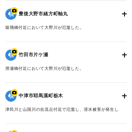
豊後大野市緒方町軸丸
猿飛橋付近において大野川が氾濫した。
｜固有コード:
09922047
竹田市片ケ瀬
滑瀬橋付近において大野川が氾濫した。
｜固有コード:
09922046
中津市耶馬溪町栃木
津民川と山国川の合流点付近で氾濫し、浸水被害が発生し
た。
｜固有コード:
09922045