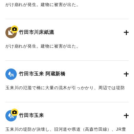
がけ崩れが発生。建物に被害が出た。
【出典：大分県土木部『平成24年災 豪雨災害誌 ～平成24年
梅雨前線豪雨を振り返って～』,2014】
竹田市川床紙漉
｜固有コード:
09922021
がけ崩れが発生。建物に被害が出た。
【出典：大分県土木部『平成24年災 豪雨災害誌 ～平成24年
梅雨前線豪雨を振り返って～』,2014】
竹田市玉来 阿蔵新橋
｜固有コード:
09922022
玉来川の氾濫で橋に大量の流木が引っかかり、周辺では堤防
よりも2.5メートルも越えて水があふれ出た。2014年4月に橋
は撤去された。
【出典：土木学会九州北部豪雨災害調査団『平成24年7月九州
竹田市玉来
北部豪雨災害土木学会調査団報告』,2013,pp.67-76】
玉来川の堤防が決壊し、旧河道や県道（高森竹田線）、JR豊