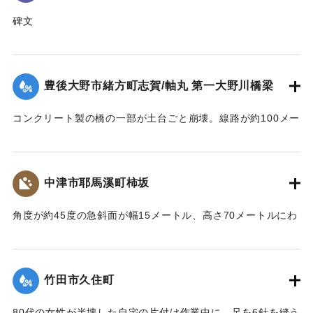
碑文
平成二十四年七月十二日の集中豪雨と山津波による災害で死
者一名、尊い命が犠牲となり地域全体が避難状態となった。
国・県・市・当局はもとより地区市民の懸命な努力により、
豊後大野市緒方町志賀/軸丸 第一大野川橋梁
立派に修復した。再びこのような災害がないよう平和で益々
発展することを願い、この記念碑を建立する。
コンクリート製の橋の一部が土台ごと崩壊。線路が約100メー
平成二十七年六月吉日
トルにわたり流失した。そのほか沿線の被害により8月19日ま
地区住民一同
で不通になった。
｜固有コード:
09922010
【出典：伊藤弘行、山本晶、久保田啓二朗、大浪裕之「平成
中津市耶馬溪町柿坂
24年7月九州北部豪雨災害に関する調査」『国土技術政策総合
研究所資料』第758号,2013,pp.1-73】
角度が約45度の急斜面が幅15メートル、高さ70メートルにわ
たり崩壊した。崖下の喫茶店に大量の樹木と土砂が覆いかぶ
｜固有コード:
09922011
さったが、斜面中腹に設置された対策施設が土砂をせき止め
たため家屋の被害を大幅に軽減させていた。
竹田市久住町
【出典：大分県土木部『平成24年災 豪雨災害誌 ～平成24年
梅雨前線豪雨を振り返って～』,2014】
80代の女性が半壊した自宅の片付け作業中に、足を6針を縫う