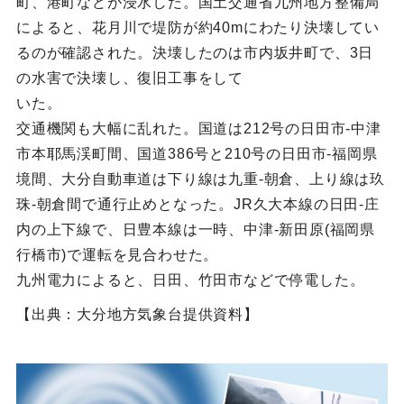
町、港町などが浸水した。国土交通省九州地方整備局
によると、花月川で堤防が約40mにわたり決壊してい
るのが確認された。決壊したのは市内坂井町で、3日
の水害で決壊し、復旧工事をして
いた。
交通機関も大幅に乱れた。国道は212号の日田市-中津
市本耶馬渓町間、国道386号と210号の日田市-福岡県
境間、大分自動車道は下り線は九重-朝倉、上り線は玖
珠-朝倉間で通行止めとなった。JR久大本線の日田-庄
内の上下線で、日豊本線は一時、中津-新田原(福岡県
行橋市)で運転を見合わせた。
九州電力によると、日田、竹田市などで停電した。
【出典：大分地方気象台提供資料】