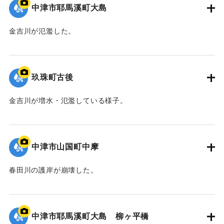
中津市耶馬溪町大島
金吉川が氾濫した。
｜固有コード:
09922044
玖珠町古後
金吉川が増水・氾濫している様子。
｜固有コード:
09922043
中津市山国町中摩
春田川の護岸が崩壊した。
｜固有コード:
09922042
中津市耶馬溪町大島 柳ヶ平橋