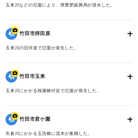
玉来川などの氾濫により、県豊肥振興局が浸水した。
｜固有コード:
09922054
竹田市拝田原
玉来川の旧河道で氾濫が発生した。
｜固有コード:
09922053
竹田市玉来
玉来川にかかる桜瀬橋付近で氾濫が発生した。
｜固有コード:
09922052
竹田市君ケ園
矢倉川にかかる玉洗橋に流木が集積した。