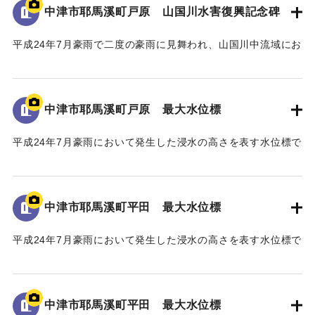
中津市耶馬溪町戸原 山国川水害復興記念碑
平成24年7月豪雨で二度の豪雨に見舞われ、山国川中流域にお
いてそれぞれ約200戸の家屋が浸水したこと、特に中津市耶馬
溪町平田地区・戸原地区で約70戸の家屋が浸水したことが記
された石碑。
中津市耶馬溪町戸原 最大水位標
【石碑の碑文】
平成24年7月豪雨において発生した浸水の高さを表す水位標で
山国川水害復興記念碑
ある。
山国川は、これまで幾度となく水害に悩まされてきたが、
地面から70cmの位置に水位が示されている。
「平成二十四年七月九州北部豪雨」により、観測史上最大及
び観測史上二番目となる記録的豪雨に二度も見舞われ、未曾
中津市耶馬溪町平田 最大水位標
｜固有コード:
09922072
有の被害を受けた。
山国川中流域では、この二度の豪雨により、それぞれ約二
平成24年7月豪雨において発生した浸水の高さを表す水位標で
〇〇戸の家屋が浸水する甚大な被害となった。
ある。
このため、国土交通省では「山国川床上浸水対策特別緊急
地面から160cmの位置に水位が示されている。
事業」を平成二十五年五月に採択し、山国川の中流部約十キ
中津市耶馬溪町平田 最大水位標
ロ区間において、堤防整備や河道掘削などの緊急的な河川整
｜固有コード:
09922071