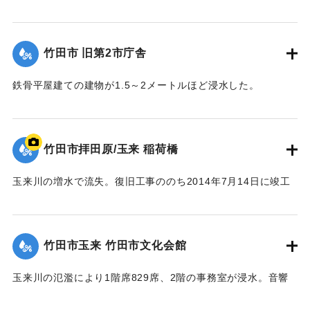
｜固有コード:
09922023
肥線に流れ込み，周辺の住宅の浸水被害が大きかった。
【出典：竹田市『7.12竹田市豪雨災害検証会議』,2013】
竹田市 旧第2市庁舎
｜固有コード:
09922024
鉄骨平屋建ての建物が1.5～2メートルほど浸水した。
【出典：竹田市『7.12竹田市豪雨災害検証会議』,2013】
｜固有コード:
09922025
竹田市拝田原/玉来 稲荷橋
玉来川の増水で流失。復旧工事ののち2014年7月14日に竣工
式が行われた。
【出典：大分県土木部『平成24年災 豪雨災害誌 ～平成24年
梅雨前線豪雨を振り返って～』,2014】
竹田市玉来 竹田市文化会館
｜固有コード:
09922018
玉来川の氾濫により1階席829席、2階の事務室が浸水。音響
機材も被害を受け、使用できない状況が続いていたが、同じ