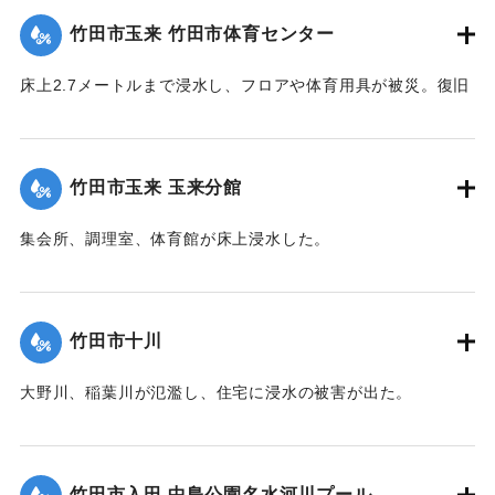
竹田市玉来 竹田市体育センター
｜固有コード:
09922029
床上2.7メートルまで浸水し、フロアや体育用具が被災。復旧
工事が行われ平成28年３月に完成した。
【出典：竹田市『7.12竹田市豪雨災害検証会議』,2013】
竹田市玉来 玉来分館
｜固有コード:
09922030
集会所、調理室、体育館が床上浸水した。
【出典：竹田市『7.12竹田市豪雨災害検証会議』,2013】
｜固有コード:
09922031
竹田市十川
大野川、稲葉川が氾濫し、住宅に浸水の被害が出た。
【出典：竹田市『7.12竹田市豪雨災害検証会議』,2013】
｜固有コード:
09922032
竹田市入田 中島公園名水河川プール