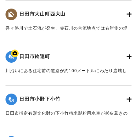
場所で建て替えることになり、2018年10月に竹田市総合文化
ホール グランツたけたとして開館した。
日田市大山町西大山
【出典：大分県土木部『平成24年災 豪雨災害誌 ～平成24年
梅雨前線豪雨を振り返って～』,2014】
吾々路川で土石流が発生、赤石川の合流地点では右岸側の堤
防が崩れ、住宅地へと水があふれ出した。住宅7戸が床上浸水
｜固有コード:
09922020
した。また土砂は国道212 号線に達し、通行止めの原因とな
った。
日田市鈴連町
【出典：土木学会九州北部豪雨災害調査団『平成24年7月九州
北部豪雨災害土木学会調査団報告』,2013,pp.50-52】
川沿いにある住宅前の道路が約100メートルにわたり崩壊し
た。
｜固有コード:
09922013
【出典：大分県土木部『平成24年災 豪雨災害誌 ～平成24年
梅雨前線豪雨を振り返って～』,2014】
日田市小野下小竹
｜固有コード:
09922014
日田市指定有形文化財の下小竹精米製粉用水車が杉皮葺きの
屋根を残して崩壊。文化財の指定は解除された。
【出典：大分県土木部『平成24年災 豪雨災害誌 ～平成24年