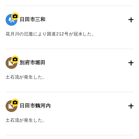
｜固有コード:
09922064
最終的に、「馬溪橋を存置して、河道掘削と川幅拡幅、堤
防整備を行う」治水対策案を、模型実験により地元住民と確
日田市三和
認し合意を経て、整備方針として決定した。
また、河川整備だけでなく、防災ソフト対策や地域振興、
花月川の氾濫により国道212号が冠水した。
景観保全など多分野にわたる検討を、国土交通省、中津市な
ど関係機関が連携して取り組むこととなった。
｜固有コード:
09922063
平成30年11月 国土交通省山国川河川事務所
別府市堀田
中津市
土石流が発生した。
【出典：碑文】
｜固有コード:
09922062
｜固有コード:
09922073
日田市鶴河内
土石流が発生した。
｜固有コード:
09922061