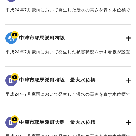
備を約五ヶ年かけて実施した。
平成24年7月豪雨において発生した浸水の高さを表す水位標で
この間、事業の推進にあたり、地権者の皆様、地域の皆
ある。
様、河川工学・景観工学等の学識者の皆様、そして、関係機
地面から105cmの位置に水位が示されている。
関の皆様のご協力のもと事業の完成に至った。
今後、将来にわたり、山国川の美しい風景や自然の中で、
中津市耶馬溪町柿坂
｜固有コード:
09922070
この水害の記憶が後世に引き継がれ、地域の安全・安心、水
害からの復興・発展に繋がることを心より願い、ここに銘記
平成24年7月豪雨において発生した被害状況を示す看板が設置
する。
されている。
平成三十年十一月
｜固有コード:
09922069
中津市耶馬溪町柿坂 最大水位標
国土交通省 山国川河川事務所
中津市
平成24年7月豪雨において発生した浸水の高さを表す水位標で
ある。
地面から160cmの位置に水位が示されている。
馬溪橋周辺の河川整備に至るまでの経緯
「平成24年7月九州北部豪雨」により、中津市耶馬溪町平田地
中津市耶馬溪町大島 最大水位標
｜固有コード:
09922068
区及び戸原地区では、約70戸の家屋が浸水する甚大な被害を
受けた。