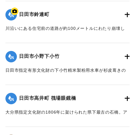
した。また土砂は国道212 号線に達し、通行止めの原因とな
った。
日田市鈴連町
【出典：土木学会九州北部豪雨災害調査団『平成24年7月九州
北部豪雨災害土木学会調査団報告』,2013,pp.50-52】
川沿いにある住宅前の道路が約100メートルにわたり崩壊し
た。
｜固有コード:
09922013
【出典：大分県土木部『平成24年災 豪雨災害誌 ～平成24年
梅雨前線豪雨を振り返って～』,2014】
日田市小野下小竹
｜固有コード:
09922014
日田市指定有形文化財の下小竹精米製粉用水車が杉皮葺きの
屋根を残して崩壊。文化財の指定は解除された。
【出典：大分県土木部『平成24年災 豪雨災害誌 ～平成24年
梅雨前線豪雨を振り返って～』,2014】
日田市高井町 筏場眼鏡橋
｜固有コード:
09922015
大分県指定文化財の1806年に架けられた県下最古の石橋。ア
ーチの部分（輪石）を残し崩れた。
【出典：大分県土木部『平成24年災 豪雨災害誌 ～平成24年