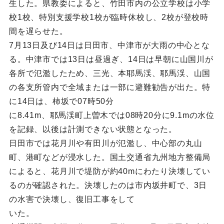
生した。県教委によると、竹田市内の公立学校は小学
校1校、特別支援学校1校が臨時休校し、2校が登校時
間を遅らせた。
7月13日及び14日は日田市、中津市が大雨の中心とな
る。中津市では13日は昼過ぎ、14日は早朝に山国川が
各所で氾濫したため、三光、本耶馬渓、耶馬渓、山国
の各支所管内で全域または一部に避難勧告が出た。特
に14日は、柿坂で07時50分
に8.41m、耶馬渓町上曽木では08時20分に9.1mの水位
を記録、以後は計測できない状態となった。
日田市では花月川や有田川が氾濫し、中心部の丸山
町、港町などが浸水した。国土交通省九州地方整備局
によると、花月川で堤防が約40mにわたり決壊してい
るのが確認された。決壊したのは市内坂井町で、3日
の水害で決壊し、復旧工事をして
いた。