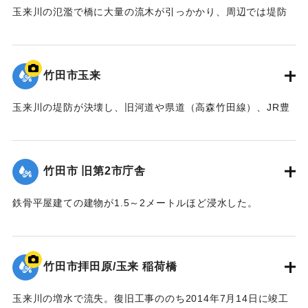
玉来川の氾濫で橋に大量の流木が引っかかり、周辺では堤防
よりも2.5メートルも越えて水があふれ出た。2014年4月に橋
は撤去された。
【出典：土木学会九州北部豪雨災害調査団『平成24年7月九州
竹田市玉来
北部豪雨災害土木学会調査団報告』,2013,pp.67-76】
玉来川の堤防が決壊し、旧河道や県道（高森竹田線）、JR豊
｜固有コード:
09922023
肥線に流れ込み，周辺の住宅の浸水被害が大きかった。
【出典：竹田市『7.12竹田市豪雨災害検証会議』,2013】
竹田市 旧第2市庁舎
｜固有コード:
09922024
鉄骨平屋建ての建物が1.5～2メートルほど浸水した。
【出典：竹田市『7.12竹田市豪雨災害検証会議』,2013】
｜固有コード:
09922025
竹田市拝田原/玉来 稲荷橋
玉来川の増水で流失。復旧工事ののち2014年7月14日に竣工