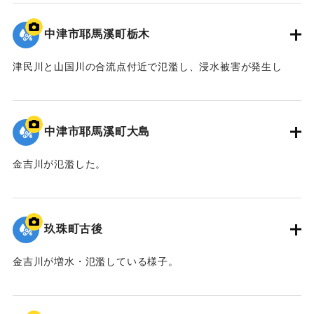
｜固有コード:
09922046
中津市耶馬溪町栃木
津民川と山国川の合流点付近で氾濫し、浸水被害が発生し
た。
｜固有コード:
09922045
中津市耶馬溪町大島
金吉川が氾濫した。
｜固有コード:
09922044
玖珠町古後
金吉川が増水・氾濫している様子。
｜固有コード:
09922043