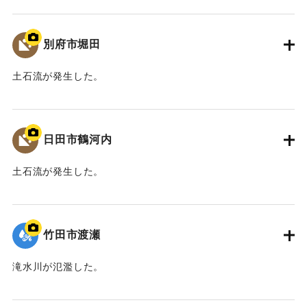
ど関係機関が連携して取り組むこととなった。
｜固有コード:
09922063
平成30年11月 国土交通省山国川河川事務所
別府市堀田
中津市
土石流が発生した。
【出典：碑文】
｜固有コード:
09922062
｜固有コード:
09922073
日田市鶴河内
土石流が発生した。
｜固有コード:
09922061
竹田市渡瀬
滝水川が氾濫した。
｜固有コード:
09922060