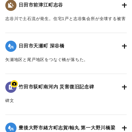
梅雨前線豪雨を振り返って～』,2014】
日田市前津江町志谷
｜固有コード:
09922016
志谷川で土石流が発生。住宅1戸と志谷集会所が全壊する被害
が生じた。集会所には高さ1メートルほどまで祖者が流れ込ん
だ。また市道志谷線の橋も流失し2世帯が孤立状態になった。
【出典：大分県土木部『平成24年災 豪雨災害誌 ～平成24年
日田市天瀬町 深谷橋
梅雨前線豪雨を振り返って～』,2014】
矢瀬地区と尾戸地区をつなぐ橋が落ちた。
｜固有コード:
09922017
｜固有コード:
09922009
竹田市荻町南河内 災害復旧記念碑
碑文
平成二十四年七月十二日の集中豪雨と山津波による災害で死
者一名、尊い命が犠牲となり地域全体が避難状態となった。
国・県・市・当局はもとより地区市民の懸命な努力により、
豊後大野市緒方町志賀/軸丸 第一大野川橋梁
立派に修復した。再びこのような災害がないよう平和で益々