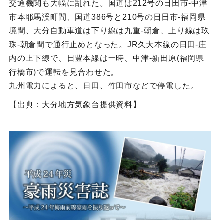
交通機関も大幅に乱れた。国道は212号の日田市-中津
市本耶馬渓町間、国道386号と210号の日田市-福岡県
境間、大分自動車道は下り線は九重-朝倉、上り線は玖
珠-朝倉間で通行止めとなった。JR久大本線の日田-庄
内の上下線で、日豊本線は一時、中津-新田原(福岡県
行橋市)で運転を見合わせた。
九州電力によると、日田、竹田市などで停電した。
【出典：大分地方気象台提供資料】