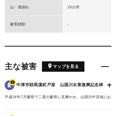
山・崖崩れ
25か所
被害総額
-
主な被害
マップを見る
中津市耶馬溪町戸原 山国川水害復興記念碑
平成24年7月豪雨で二度の豪雨に見舞われ、山国川中流域にお
いてそれぞれ約200戸の家屋が浸水したこと、特に中津市耶馬
溪町平田地区・戸原地区で約70戸の家屋が浸水したことが記