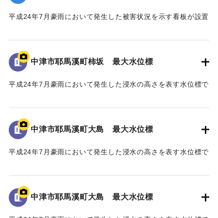
この水害の記憶が後世に引き継がれ、地域の安全・安心、水
害からの復興・発展に繋がることを心より願い、ここに銘記
平成24年7月豪雨において発生した被害状況を示す看板が設置
する。
されている。
平成三十年十一月
｜固有コード:
09922069
中津市耶馬溪町柿坂 最大水位標
国土交通省 山国川河川事務所
中津市
平成24年7月豪雨において発生した浸水の高さを表す水位標で
ある。
地面から160cmの位置に水位が示されている。
馬溪橋周辺の河川整備に至るまでの経緯
「平成24年7月九州北部豪雨」により、中津市耶馬溪町平田地
中津市耶馬溪町大島 最大水位標
｜固有コード:
09922068
区及び戸原地区では、約70戸の家屋が浸水する甚大な被害を
受けた。
平成24年7月豪雨において発生した浸水の高さを表す水位標で
浸水被害の大きな要因は、この地区に架かる馬溪橋による
ある。
流下阻害であったことから、被災後、地元住民から「馬溪橋
地面から85cmの位置に水位が示されている。
撤去の要望書」が関係機関へ出された。
河川管理者である国土交通省においても、「橋を存置して
中津市耶馬溪町大島 最大水位標
｜固有コード:
09922067
の整備は、流下阻害の大きなリスクを伴うことから、新橋へ