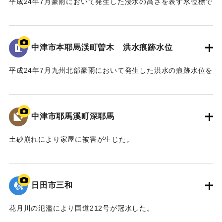
平成24年7月豪雨において発生した浸水の高さを表す水位標で
の架替が望ましい」との考えであった。
ある。
一方、馬溪橋は国指定名勝耶馬溪「山国川筋の景」の重要
地面から0.9メートルの位置に水位が示されている。
な構成要素であり、下流の耶馬溪橋、羅漢寺橋とともに「耶
馬3橋」として全国的にも文化財的価値の高い構造物であるこ
中津市本耶馬渓町曽木 洪水痕跡水位
｜固有コード:
09922066
とから、馬溪橋の架替については、文化庁の文化審議会、中
津市主催の馬溪橋検討委員会を経て、中津市から「馬溪橋を
平成24年7月九州北部豪雨において発生した洪水の痕跡水位を
存置した治水対策をお願いしたい」との方針を国土交通省へ
示すプレート。
示した。
青の禅海橋のたもとに設置してある。
これを受けて、国土交通省では、「馬溪橋を存置しての治
水対策については地域合意が前提」として、治水や文化財等
中津市耶馬溪町深耶馬
｜固有コード:
09922065
の学識者を交えた「山国川治水対策検討委員会」を設置し、
平成27年1月から平成28年3月にわたり、架替を含む複数の治
土砂崩れにより家屋に被害が生じた。
水対策案について検討した。
｜固有コード:
09922064
最終的に、「馬溪橋を存置して、河道掘削と川幅拡幅、堤
防整備を行う」治水対策案を、模型実験により地元住民と確
日田市三和
認し合意を経て、整備方針として決定した。
また、河川整備だけでなく、防災ソフト対策や地域振興、
花月川の氾濫により国道212号が冠水した。
景観保全など多分野にわたる検討を、国土交通省、中津市な