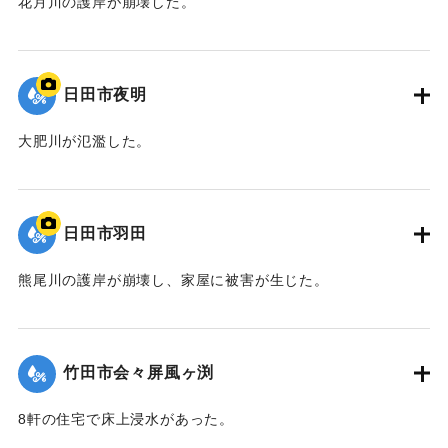
花月川の護岸が崩壊した。
｜固有コード:
09922036
日田市夜明
大肥川が氾濫した。
｜固有コード:
09922035
日田市羽田
熊尾川の護岸が崩壊し、家屋に被害が生じた。
｜固有コード:
09922034
竹田市会々屏風ヶ渕
8軒の住宅で床上浸水があった。