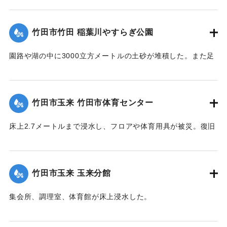
【出典：竹田市『7.12竹田市豪雨災害検証会議』,2013】
｜固有コード:
09922033
竹田市竹田 稲葉川やすらぎ公園
園路や湖の中に3000立方メートルの土砂が堆積した。また足
元灯ほか電気設備も故障した。
【出典：竹田市『7.12竹田市豪雨災害検証会議』,2013】
竹田市玉来 竹田市体育センター
｜固有コード:
09922029
床上2.7メートルまで浸水し、フロアや体育用具が被災。復旧
工事が行われ平成28年３月に完成した。
【出典：竹田市『7.12竹田市豪雨災害検証会議』,2013】
竹田市玉来 玉来分館
｜固有コード:
09922030
集会所、調理室、体育館が床上浸水した。
【出典：竹田市『7.12竹田市豪雨災害検証会議』,2013】