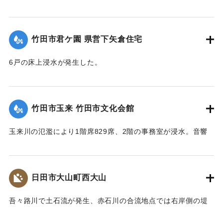
式が行われた。
【出典：大分県土木部『平成24年災 豪雨災害誌 ～平成24年
梅雨前線豪雨を振り返って～』,2014】
竹田市君ケ園 県営下矢倉住宅
｜固有コード:
09922018
6戸の床上浸水が発生した。
【出典：大分県土木部『平成24年災 豪雨災害誌 ～平成24年
梅雨前線豪雨を振り返って～』,2014】
竹田市玉来 竹田市文化会館
｜固有コード:
09922019
玉来川の氾濫により1階席829席、2階の事務室が浸水。音響
機材も被害を受け、使用できない状況が続いていたが、同じ
場所で建て替えることになり、2018年10月に竹田市総合文化
ホール グランツたけたとして開館した。
日田市大山町西大山
【出典：大分県土木部『平成24年災 豪雨災害誌 ～平成24年
梅雨前線豪雨を振り返って～』,2014】
吾々路川で土石流が発生、赤石川の合流地点では右岸側の堤
防が崩れ、住宅地へと水があふれ出した。住宅7戸が床上浸水
｜固有コード:
09922020