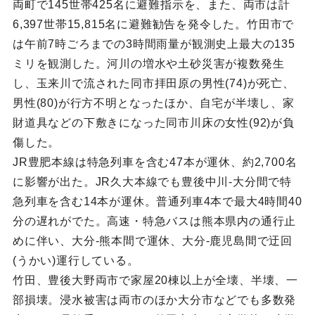
両町で145世帯425名に避難指示を、また、両市は計
6,397世帯15,815名に避難勧告を発令した。竹田市で
は午前7時ごろまでの3時間雨量が観測史上最大の135
ミリを観測した。河川の増水や土砂災害が複数発生
し、玉来川で流された同市拝田原の男性(74)が死亡、
男性(80)が行方不明となったほか、自宅が半壊し、家
財道具などの下敷きになった同市川床の女性(92)が負
傷した。
JR豊肥本線は特急列車を含む47本が運休、約2,700名
に影響が出た。JR久大本線でも豊後中川-大分間で特
急列車を含む14本が運休。普通列車4本で最大4時間40
分の遅れがでた。高速・特急バスは熊本県内の通行止
めに伴い、大分-熊本間で運休、大分-鹿児島間で迂回
(うかい)運行している。
竹田、豊後大野両市で家屋20棟以上が全壊、半壊、一
部損壊。浸水被害は両市のほか大分市などでも多数発