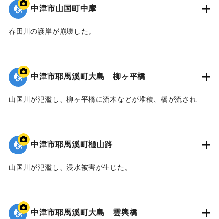
中津市山国町中摩
春田川の護岸が崩壊した。
｜固有コード:
09922042
中津市耶馬溪町大島 柳ヶ平橋
山国川が氾濫し、柳ヶ平橋に流木などが堆積、橋が流され
た。
｜固有コード:
09922041
中津市耶馬溪町樋山路
山国川が氾濫し、浸水被害が生じた。
｜固有コード:
09922040
中津市耶馬溪町大島 雲輿橋