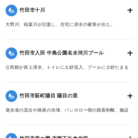
｜固有コード:
09922031
竹田市十川
大野川、稲葉川が氾濫し、住宅に浸水の被害が出た。
【出典：竹田市『7.12竹田市豪雨災害検証会議』,2013】
｜固有コード:
09922032
竹田市入田 中島公園名水河川プール
公民館が床上浸水、トイレに土砂流入、プールに土砂たまる
など被害があった。
【出典：竹田市『7.12竹田市豪雨災害検証会議』,2013】
竹田市荻町陽目 陽目の里
｜固有コード:
09922026
遊歩道の流出や路肩の決壊、バンガロー側の路面剥離、施設
内の土砂の堆積、水道施設への被害などがあった。
【出典：竹田市『7.12竹田市豪雨災害検証会議』,2013】