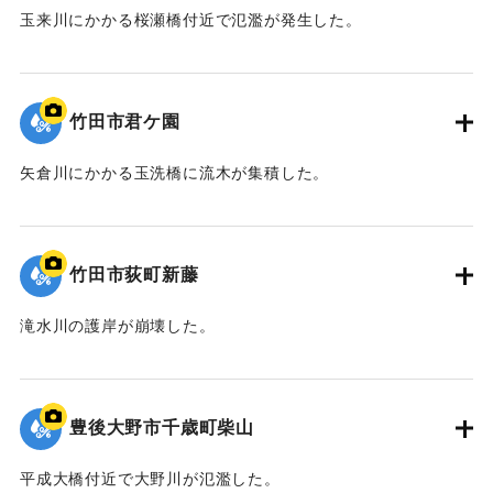
玉来川にかかる桜瀬橋付近で氾濫が発生した。
｜固有コード:
09922052
竹田市君ケ園
矢倉川にかかる玉洗橋に流木が集積した。
｜固有コード:
09922051
竹田市荻町新藤
滝水川の護岸が崩壊した。
｜固有コード:
09922050
豊後大野市千歳町柴山
平成大橋付近で大野川が氾濫した。