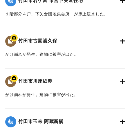
竹田市君ケ園 市営下矢倉住宅
｜固有コード:
09922027
１階部分４戸、下矢倉団地集会所 が床上浸水した。
【出典：竹田市『7.12竹田市豪雨災害検証会議』,2013】
｜固有コード:
09922028
竹田市古園浦久保
がけ崩れが発生。建物に被害が出た。
【出典：大分県土木部『平成24年災 豪雨災害誌 ～平成24年
梅雨前線豪雨を振り返って～』,2014】
竹田市川床紙漉
｜固有コード:
09922021
がけ崩れが発生。建物に被害が出た。
【出典：大分県土木部『平成24年災 豪雨災害誌 ～平成24年
梅雨前線豪雨を振り返って～』,2014】
竹田市玉来 阿蔵新橋
｜固有コード:
09922022