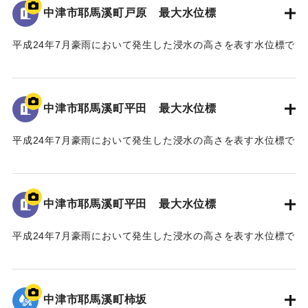
された石碑。
中津市耶馬溪町戸原 最大水位標
【石碑の碑文】
平成24年7月豪雨において発生した浸水の高さを表す水位標で
山国川水害復興記念碑
ある。
山国川は、これまで幾度となく水害に悩まされてきたが、
地面から70cmの位置に水位が示されている。
「平成二十四年七月九州北部豪雨」により、観測史上最大及
び観測史上二番目となる記録的豪雨に二度も見舞われ、未曾
中津市耶馬溪町平田 最大水位標
｜固有コード:
09922072
有の被害を受けた。
山国川中流域では、この二度の豪雨により、それぞれ約二
平成24年7月豪雨において発生した浸水の高さを表す水位標で
〇〇戸の家屋が浸水する甚大な被害となった。
ある。
このため、国土交通省では「山国川床上浸水対策特別緊急
地面から160cmの位置に水位が示されている。
事業」を平成二十五年五月に採択し、山国川の中流部約十キ
中津市耶馬溪町平田 最大水位標
ロ区間において、堤防整備や河道掘削などの緊急的な河川整
｜固有コード:
09922071
備を約五ヶ年かけて実施した。
平成24年7月豪雨において発生した浸水の高さを表す水位標で
この間、事業の推進にあたり、地権者の皆様、地域の皆
ある。
様、河川工学・景観工学等の学識者の皆様、そして、関係機
地面から105cmの位置に水位が示されている。
関の皆様のご協力のもと事業の完成に至った。
今後、将来にわたり、山国川の美しい風景や自然の中で、
中津市耶馬溪町柿坂
｜固有コード:
09922070