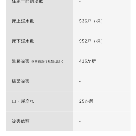
住家一部損壊数
-
床上浸水数
536戸（棟）
床下浸水数
952戸（棟）
道路被害
416か所
※事前通行規制は除く
橋梁被害
-
山・崖崩れ
25か所
被害総額
-