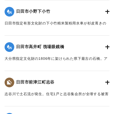
【出典：大分県土木部『平成24年災 豪雨災害誌 ～平成24年
梅雨前線豪雨を振り返って～』,2014】
日田市小野下小竹
｜固有コード:
09922014
日田市指定有形文化財の下小竹精米製粉用水車が杉皮葺きの
屋根を残して崩壊。文化財の指定は解除された。
【出典：大分県土木部『平成24年災 豪雨災害誌 ～平成24年
梅雨前線豪雨を振り返って～』,2014】
日田市高井町 筏場眼鏡橋
｜固有コード:
09922015
大分県指定文化財の1806年に架けられた県下最古の石橋。ア
ーチの部分（輪石）を残し崩れた。
【出典：大分県土木部『平成24年災 豪雨災害誌 ～平成24年
梅雨前線豪雨を振り返って～』,2014】
日田市前津江町志谷
｜固有コード:
09922016
志谷川で土石流が発生。住宅1戸と志谷集会所が全壊する被害
が生じた。集会所には高さ1メートルほどまで祖者が流れ込ん
だ。また市道志谷線の橋も流失し2世帯が孤立状態になった。