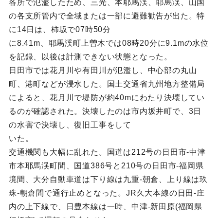
各所で氾濫したため、三光、本耶馬渓、耶馬渓、山国
の各支所管内で全域または一部に避難勧告が出た。特
に14日は、柿坂で07時50分
に8.41m、耶馬渓町上曽木では08時20分に9.1mの水位
を記録、以後は計測できない状態となった。
日田市では花月川や有田川が氾濫し、中心部の丸山
町、港町などが浸水した。国土交通省九州地方整備局
によると、花月川で堤防が約40mにわたり決壊してい
るのが確認された。決壊したのは市内坂井町で、3日
の水害で決壊し、復旧工事をして
いた。
交通機関も大幅に乱れた。国道は212号の日田市-中津
市本耶馬渓町間、国道386号と210号の日田市-福岡県
境間、大分自動車道は下り線は九重-朝倉、上り線は玖
珠-朝倉間で通行止めとなった。JR久大本線の日田-庄
内の上下線で、日豊本線は一時、中津-新田原(福岡県