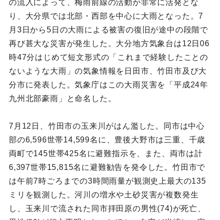
の流入によって、梅雨前線の活動が非常に活発とな
り、大分県では北部・西部を中心に大雨となった。7
月3日から5日の大雨による被害の復旧が途中の段階で
再び甚大な災害が発生した。大分地方気象台は12日06
時47分はじめて短文形式の「これまで経験したことの
ないような大雨」の気象情報を日田市、竹田市及び大
分市に発表した。気象庁はこの大雨災害を「平成24年
九州北部豪雨」と命名した。
7月12日、竹田市の玉来川がはん濫した。同市は中心
部の6,596世帯14,599名に、豊後大野市は三重、千歳
両町で145世帯425名に避難指示を、また、両市は計
6,397世帯15,815名に避難勧告を発令した。竹田市で
は午前7時ごろまでの3時間雨量が観測史上最大の135
ミリを観測した。河川の増水や土砂災害が複数発生
し、玉来川で流された同市拝田原の男性(74)が死亡、