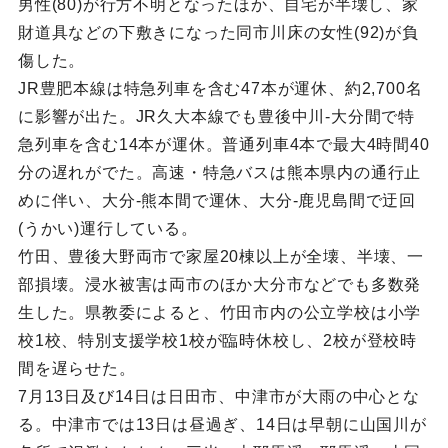
男性(80)が行方不明となったほか、自宅が半壊し、家
財道具などの下敷きになった同市川床の女性(92)が負
傷した。
JR豊肥本線は特急列車を含む47本が運休、約2,700名
に影響が出た。JR久大本線でも豊後中川-大分間で特
急列車を含む14本が運休。普通列車4本で最大4時間40
分の遅れがでた。高速・特急バスは熊本県内の通行止
めに伴い、大分-熊本間で運休、大分-鹿児島間で迂回
(うかい)運行している。
竹田、豊後大野両市で家屋20棟以上が全壊、半壊、一
部損壊。浸水被害は両市のほか大分市などでも多数発
生した。県教委によると、竹田市内の公立学校は小学
校1校、特別支援学校1校が臨時休校し、2校が登校時
間を遅らせた。
7月13日及び14日は日田市、中津市が大雨の中心とな
る。中津市では13日は昼過ぎ、14日は早朝に山国川が