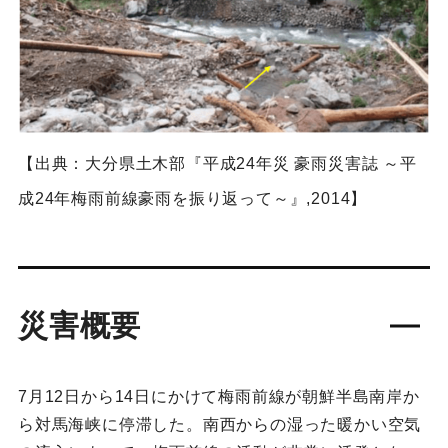
【出典：大分県土木部『平成24年災 豪雨災害誌 ～平
成24年梅雨前線豪雨を振り返って～』,2014】
災害概要
7月12日から14日にかけて梅雨前線が朝鮮半島南岸か
ら対馬海峡に停滞した。南西からの湿った暖かい空気