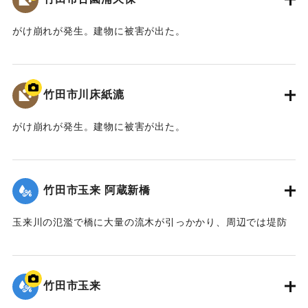
がけ崩れが発生。建物に被害が出た。
【出典：大分県土木部『平成24年災 豪雨災害誌 ～平成24年
梅雨前線豪雨を振り返って～』,2014】
竹田市川床紙漉
｜固有コード:
09922021
がけ崩れが発生。建物に被害が出た。
【出典：大分県土木部『平成24年災 豪雨災害誌 ～平成24年
梅雨前線豪雨を振り返って～』,2014】
竹田市玉来 阿蔵新橋
｜固有コード:
09922022
玉来川の氾濫で橋に大量の流木が引っかかり、周辺では堤防
よりも2.5メートルも越えて水があふれ出た。2014年4月に橋
は撤去された。
【出典：土木学会九州北部豪雨災害調査団『平成24年7月九州
竹田市玉来
北部豪雨災害土木学会調査団報告』,2013,pp.67-76】