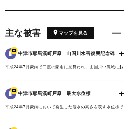
主な被害
マップを見る
中津市耶馬溪町戸原 山国川水害復興記念碑
平成24年7月豪雨で二度の豪雨に見舞われ、山国川中流域にお
いてそれぞれ約200戸の家屋が浸水したこと、特に中津市耶馬
溪町平田地区・戸原地区で約70戸の家屋が浸水したことが記
された石碑。
中津市耶馬溪町戸原 最大水位標
【石碑の碑文】
平成24年7月豪雨において発生した浸水の高さを表す水位標で
山国川水害復興記念碑
ある。
山国川は、これまで幾度となく水害に悩まされてきたが、
地面から70cmの位置に水位が示されている。
「平成二十四年七月九州北部豪雨」により、観測史上最大及