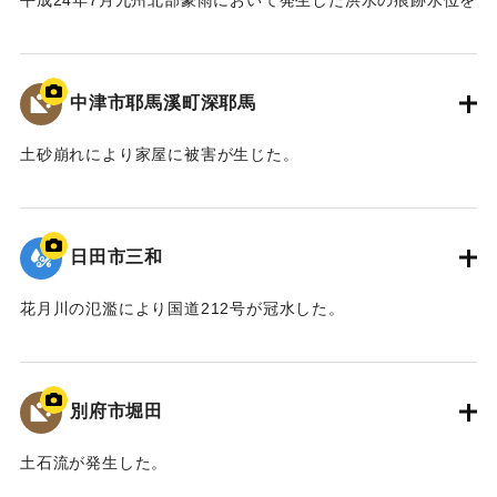
平成24年7月九州北部豪雨において発生した洪水の痕跡水位を
存置した治水対策をお願いしたい」との方針を国土交通省へ
示すプレート。
示した。
青の禅海橋のたもとに設置してある。
これを受けて、国土交通省では、「馬溪橋を存置しての治
水対策については地域合意が前提」として、治水や文化財等
中津市耶馬溪町深耶馬
｜固有コード:
09922065
の学識者を交えた「山国川治水対策検討委員会」を設置し、
平成27年1月から平成28年3月にわたり、架替を含む複数の治
土砂崩れにより家屋に被害が生じた。
水対策案について検討した。
｜固有コード:
09922064
最終的に、「馬溪橋を存置して、河道掘削と川幅拡幅、堤
防整備を行う」治水対策案を、模型実験により地元住民と確
日田市三和
認し合意を経て、整備方針として決定した。
また、河川整備だけでなく、防災ソフト対策や地域振興、
花月川の氾濫により国道212号が冠水した。
景観保全など多分野にわたる検討を、国土交通省、中津市な
ど関係機関が連携して取り組むこととなった。
｜固有コード:
09922063
平成30年11月 国土交通省山国川河川事務所
別府市堀田
中津市
土石流が発生した。
【出典：碑文】