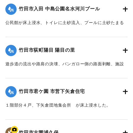
｜固有コード:
09922032
竹田市入田 中島公園名水河川プール
公民館が床上浸水、トイレに土砂流入、プールに土砂たまる
など被害があった。
【出典：竹田市『7.12竹田市豪雨災害検証会議』,2013】
竹田市荻町陽目 陽目の里
｜固有コード:
09922026
遊歩道の流出や路肩の決壊、バンガロー側の路面剥離、施設
内の土砂の堆積、水道施設への被害などがあった。
【出典：竹田市『7.12竹田市豪雨災害検証会議』,2013】
竹田市君ケ園 市営下矢倉住宅
｜固有コード:
09922027
１階部分４戸、下矢倉団地集会所 が床上浸水した。
【出典：竹田市『7.12竹田市豪雨災害検証会議』,2013】
｜固有コード:
09922028
竹田市古園浦久保