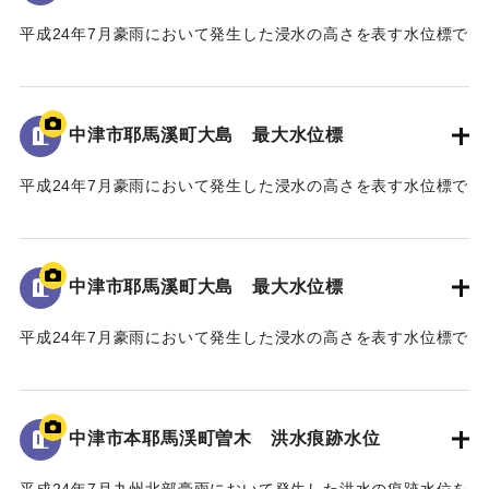
中津市
平成24年7月豪雨において発生した浸水の高さを表す水位標で
ある。
地面から160cmの位置に水位が示されている。
馬溪橋周辺の河川整備に至るまでの経緯
「平成24年7月九州北部豪雨」により、中津市耶馬溪町平田地
中津市耶馬溪町大島 最大水位標
｜固有コード:
09922068
区及び戸原地区では、約70戸の家屋が浸水する甚大な被害を
受けた。
平成24年7月豪雨において発生した浸水の高さを表す水位標で
浸水被害の大きな要因は、この地区に架かる馬溪橋による
ある。
流下阻害であったことから、被災後、地元住民から「馬溪橋
地面から85cmの位置に水位が示されている。
撤去の要望書」が関係機関へ出された。
河川管理者である国土交通省においても、「橋を存置して
中津市耶馬溪町大島 最大水位標
｜固有コード:
09922067
の整備は、流下阻害の大きなリスクを伴うことから、新橋へ
平成24年7月豪雨において発生した浸水の高さを表す水位標で
の架替が望ましい」との考えであった。
ある。
一方、馬溪橋は国指定名勝耶馬溪「山国川筋の景」の重要
地面から0.9メートルの位置に水位が示されている。
な構成要素であり、下流の耶馬溪橋、羅漢寺橋とともに「耶
馬3橋」として全国的にも文化財的価値の高い構造物であるこ
中津市本耶馬渓町曽木 洪水痕跡水位
｜固有コード:
09922066
とから、馬溪橋の架替については、文化庁の文化審議会、中
津市主催の馬溪橋検討委員会を経て、中津市から「馬溪橋を