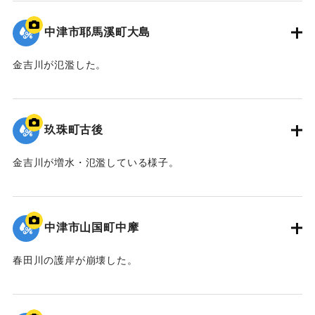
｜固有コード:
09922045
中津市耶馬溪町大島
金吉川が氾濫した。
｜固有コード:
09922044
玖珠町古後
金吉川が増水・氾濫している様子。
｜固有コード:
09922043
中津市山国町中摩
春田川の護岸が崩壊した。
｜固有コード:
09922042