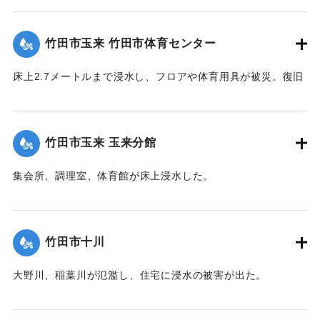
【出典：竹田市『7.12竹田市豪雨災害検証会議』,2013】
竹田市玉来 竹田市体育センター
｜固有コード:
09922029
床上2.7メートルまで浸水し、フロアや体育用具が被災。復旧
工事が行われ平成28年３月に完成した。
【出典：竹田市『7.12竹田市豪雨災害検証会議』,2013】
竹田市玉来 玉来分館
｜固有コード:
09922030
集会所、調理室、体育館が床上浸水した。
【出典：竹田市『7.12竹田市豪雨災害検証会議』,2013】
｜固有コード:
09922031
竹田市十川
大野川、稲葉川が氾濫し、住宅に浸水の被害が出た。
【出典：竹田市『7.12竹田市豪雨災害検証会議』,2013】