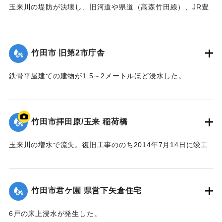
玉来川の堤防が決壊し、旧河道や県道（高森竹田線）、JR豊
｜固有コード:
09922023
肥線に流れ込み，周辺の住宅の浸水被害が大きかった。
【出典：竹田市『7.12竹田市豪雨災害検証会議』,2013】
竹田市 旧第2市庁舎
｜固有コード:
09922024
鉄骨平屋建ての建物が1.5～2メートルほど浸水した。
【出典：竹田市『7.12竹田市豪雨災害検証会議』,2013】
｜固有コード:
09922025
竹田市拝田原/玉来 稲荷橋
玉来川の増水で流失。復旧工事ののち2014年7月14日に竣工
式が行われた。
【出典：大分県土木部『平成24年災 豪雨災害誌 ～平成24年
梅雨前線豪雨を振り返って～』,2014】
竹田市君ケ園 県営下矢倉住宅
｜固有コード:
09922018
6戸の床上浸水が発生した。