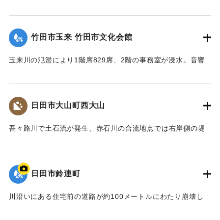
【出典：大分県土木部『平成24年災 豪雨災害誌 ～平成24年
梅雨前線豪雨を振り返って～』,2014】
竹田市玉来 竹田市文化会館
｜固有コード:
09922019
玉来川の氾濫により1階席829席、2階の事務室が浸水。音響
機材も被害を受け、使用できない状況が続いていたが、同じ
場所で建て替えることになり、2018年10月に竹田市総合文化
ホール グランツたけたとして開館した。
日田市大山町西大山
【出典：大分県土木部『平成24年災 豪雨災害誌 ～平成24年
梅雨前線豪雨を振り返って～』,2014】
吾々路川で土石流が発生、赤石川の合流地点では右岸側の堤
防が崩れ、住宅地へと水があふれ出した。住宅7戸が床上浸水
｜固有コード:
09922020
した。また土砂は国道212 号線に達し、通行止めの原因とな
った。
日田市鈴連町
【出典：土木学会九州北部豪雨災害調査団『平成24年7月九州
北部豪雨災害土木学会調査団報告』,2013,pp.50-52】
川沿いにある住宅前の道路が約100メートルにわたり崩壊し
た。
｜固有コード:
09922013