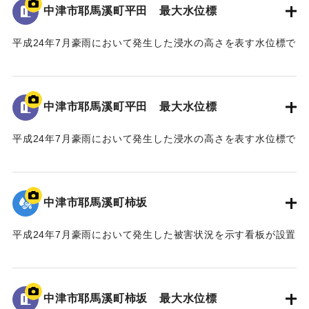
び観測史上二番目となる記録的豪雨に二度も見舞われ、未曾
中津市耶馬溪町平田 最大水位標
｜固有コード:
09922072
有の被害を受けた。
山国川中流域では、この二度の豪雨により、それぞれ約二
平成24年7月豪雨において発生した浸水の高さを表す水位標で
〇〇戸の家屋が浸水する甚大な被害となった。
ある。
このため、国土交通省では「山国川床上浸水対策特別緊急
地面から160cmの位置に水位が示されている。
事業」を平成二十五年五月に採択し、山国川の中流部約十キ
中津市耶馬溪町平田 最大水位標
ロ区間において、堤防整備や河道掘削などの緊急的な河川整
｜固有コード:
09922071
備を約五ヶ年かけて実施した。
平成24年7月豪雨において発生した浸水の高さを表す水位標で
この間、事業の推進にあたり、地権者の皆様、地域の皆
ある。
様、河川工学・景観工学等の学識者の皆様、そして、関係機
地面から105cmの位置に水位が示されている。
関の皆様のご協力のもと事業の完成に至った。
今後、将来にわたり、山国川の美しい風景や自然の中で、
中津市耶馬溪町柿坂
｜固有コード:
09922070
この水害の記憶が後世に引き継がれ、地域の安全・安心、水
害からの復興・発展に繋がることを心より願い、ここに銘記
平成24年7月豪雨において発生した被害状況を示す看板が設置
する。
されている。
平成三十年十一月
｜固有コード:
09922069
中津市耶馬溪町柿坂 最大水位標
国土交通省 山国川河川事務所