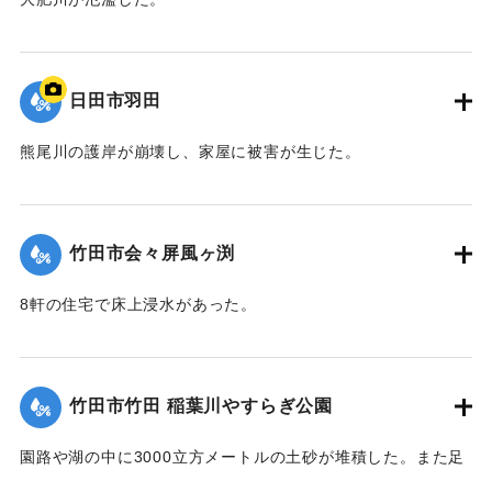
｜固有コード:
09922035
日田市羽田
熊尾川の護岸が崩壊し、家屋に被害が生じた。
｜固有コード:
09922034
竹田市会々屏風ヶ渕
8軒の住宅で床上浸水があった。
【出典：竹田市『7.12竹田市豪雨災害検証会議』,2013】
｜固有コード:
09922033
竹田市竹田 稲葉川やすらぎ公園
園路や湖の中に3000立方メートルの土砂が堆積した。また足
元灯ほか電気設備も故障した。