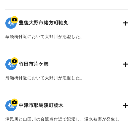
｜固有コード:
09922048
豊後大野市緒方町軸丸
猿飛橋付近において大野川が氾濫した。
｜固有コード:
09922047
竹田市片ケ瀬
滑瀬橋付近において大野川が氾濫した。
｜固有コード:
09922046
中津市耶馬溪町栃木
津民川と山国川の合流点付近で氾濫し、浸水被害が発生し
た。