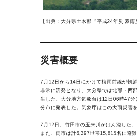
【出典：大分県土木部『平成24年災 豪雨災
災害概要
7月12日から14日にかけて梅雨前線が
非常に活発となり、大分県では北部・西部
生した。大分地方気象台は12日06時4
分市に発表した。気象庁はこの大雨災害を
7月12日、竹田市の玉来川がはん濫した。同
また、両市は計6,397世帯15,815