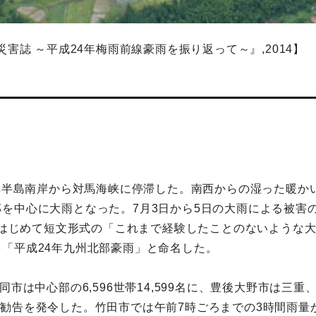
害誌 ～平成24年梅雨前線豪雨を振り返って～』,2014】
朝鮮半島南岸から対馬海峡に停滞した。南西からの湿った暖
を中心に大雨となった。7月3日から5日の大雨による被害
7分はじめて短文形式の「これまで経験したことのないような
「平成24年九州北部豪雨」と命名した。
市は中心部の6,596世帯14,599名に、豊後大野市は三重
名に避難勧告を発令した。竹田市では午前7時ごろまでの3時間雨