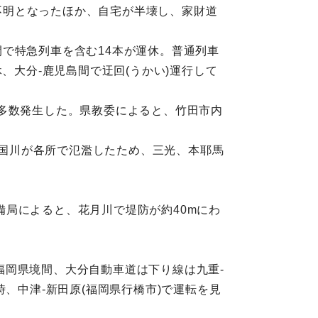
方不明となったほか、自宅が半壊し、家財道
分間で特急列車を含む14本が運休。普通列車
、大分-鹿児島間で迂回(うかい)運行して
多数発生した。県教委によると、竹田市内
山国川が各所で氾濫したため、三光、本耶馬
局によると、花月川で堤防が約40mにわ
て
-福岡県境間、大分自動車道は下り線は九重-
、中津-新田原(福岡県行橋市)で運転を見