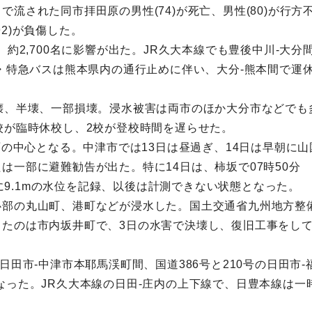
流された同市拝田原の男性(74)が死亡、男性(80)が行
2)が負傷した。
、約2,700名に影響が出た。JR久大本線でも豊後中川-大
・特急バスは熊本県内の通行止めに伴い、大分-熊本間で運休
壊、半壊、一部損壊。浸水被害は両市のほか大分市などでも
校が臨時休校し、2校が登校時間を遅らせた。
大雨の中心となる。中津市では13日は昼過ぎ、14日は早朝に
は一部に避難勧告が出た。特に14日は、柿坂で07時50分
分に9.1mの水位を記録、以後は計測できない状態となった。
部の丸山町、港町などが浸水した。国土交通省九州地方整備
したのは市内坂井町で、3日の水害で決壊し、復旧工事をし
日田市-中津市本耶馬渓町間、国道386号と210号の日田市
なった。JR久大本線の日田-庄内の上下線で、日豊本線は一時