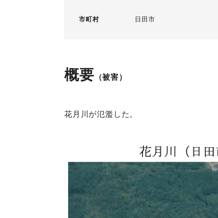
市町村
日田市
概要
（被害）
花月川が氾濫した。