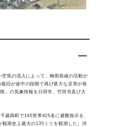
かい空気の流入によって、梅雨前線の活動が
の復旧が途中の段階で再び甚大な災害が発
大雨」の気象情報を日田市、竹田市及び大
、千歳両町で145世帯425名に避難指示を、
量が観測史上最大の135ミリを観測した。河