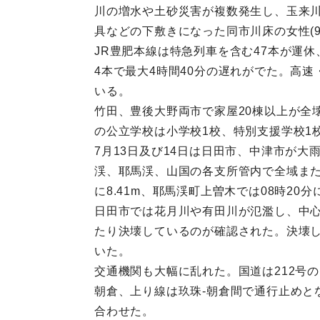
川の増水や土砂災害が複数発生し、玉来川で
具などの下敷きになった同市川床の女性(9
JR豊肥本線は特急列車を含む47本が運休
4本で最大4時間40分の遅れがでた。高速
いる。
竹田、豊後大野両市で家屋20棟以上が全
の公立学校は小学校1校、特別支援学校1
7月13日及び14日は日田市、中津市が
渓、耶馬渓、山国の各支所管内で全域また
に8.41m、耶馬渓町上曽木では08時20
日田市では花月川や有田川が氾濫し、中心
たり決壊しているのが確認された。決壊
いた。
交通機関も大幅に乱れた。国道は212号の
朝倉、上り線は玖珠-朝倉間で通行止めと
合わせた。