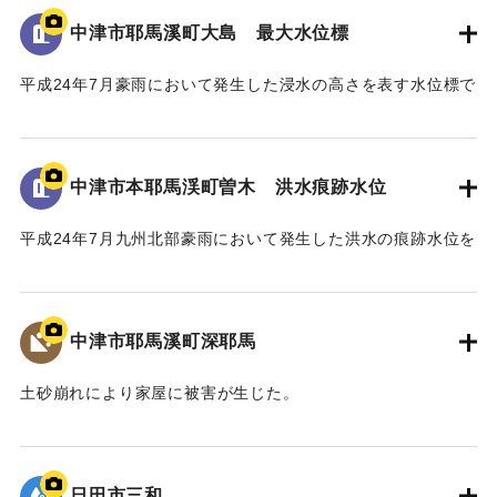
撤去の要望書」が関係機関へ出された。
河川管理者である国土交通省においても、「橋を存置して
中津市耶馬溪町大島 最大水位標
｜固有コード:
09922067
の整備は、流下阻害の大きなリスクを伴うことから、新橋へ
平成24年7月豪雨において発生した浸水の高さを表す水位標で
の架替が望ましい」との考えであった。
ある。
一方、馬溪橋は国指定名勝耶馬溪「山国川筋の景」の重要
地面から0.9メートルの位置に水位が示されている。
な構成要素であり、下流の耶馬溪橋、羅漢寺橋とともに「耶
馬3橋」として全国的にも文化財的価値の高い構造物であるこ
中津市本耶馬渓町曽木 洪水痕跡水位
｜固有コード:
09922066
とから、馬溪橋の架替については、文化庁の文化審議会、中
津市主催の馬溪橋検討委員会を経て、中津市から「馬溪橋を
平成24年7月九州北部豪雨において発生した洪水の痕跡水位を
存置した治水対策をお願いしたい」との方針を国土交通省へ
示すプレート。
示した。
青の禅海橋のたもとに設置してある。
これを受けて、国土交通省では、「馬溪橋を存置しての治
水対策については地域合意が前提」として、治水や文化財等
中津市耶馬溪町深耶馬
｜固有コード:
09922065
の学識者を交えた「山国川治水対策検討委員会」を設置し、
平成27年1月から平成28年3月にわたり、架替を含む複数の治
土砂崩れにより家屋に被害が生じた。
水対策案について検討した。
｜固有コード:
09922064
最終的に、「馬溪橋を存置して、河道掘削と川幅拡幅、堤
防整備を行う」治水対策案を、模型実験により地元住民と確
日田市三和