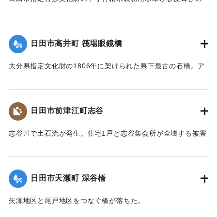
屋根を残して崩壊。文化財の指定は解除された。
【出典：大分県土木部『平成24年災 豪雨災害誌 ～平成24年
梅雨前線豪雨を振り返って～』,2014】
日田市高井町 筏場眼鏡橋
｜固有コード:
09922015
大分県指定文化財の1806年に架けられた県下最古の石橋。ア
ーチの部分（輪石）を残し崩れた。
【出典：大分県土木部『平成24年災 豪雨災害誌 ～平成24年
梅雨前線豪雨を振り返って～』,2014】
日田市前津江町志谷
｜固有コード:
09922016
志谷川で土石流が発生。住宅1戸と志谷集会所が全壊する被害
が生じた。集会所には高さ1メートルほどまで祖者が流れ込ん
だ。また市道志谷線の橋も流失し2世帯が孤立状態になった。
【出典：大分県土木部『平成24年災 豪雨災害誌 ～平成24年
日田市天瀬町 深谷橋
梅雨前線豪雨を振り返って～』,2014】
矢瀬地区と尾戸地区をつなぐ橋が落ちた。
｜固有コード:
09922017