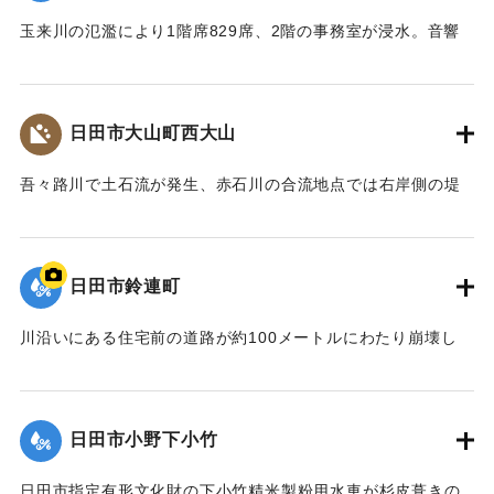
玉来川の氾濫により1階席829席、2階の事務室が浸水。音響
機材も被害を受け、使用できない状況が続いていたが、同じ
場所で建て替えることになり、2018年10月に竹田市総合文化
ホール グランツたけたとして開館した。
日田市大山町西大山
【出典：大分県土木部『平成24年災 豪雨災害誌 ～平成24年
梅雨前線豪雨を振り返って～』,2014】
吾々路川で土石流が発生、赤石川の合流地点では右岸側の堤
防が崩れ、住宅地へと水があふれ出した。住宅7戸が床上浸水
｜固有コード:
09922020
した。また土砂は国道212 号線に達し、通行止めの原因とな
った。
日田市鈴連町
【出典：土木学会九州北部豪雨災害調査団『平成24年7月九州
北部豪雨災害土木学会調査団報告』,2013,pp.50-52】
川沿いにある住宅前の道路が約100メートルにわたり崩壊し
た。
｜固有コード:
09922013
【出典：大分県土木部『平成24年災 豪雨災害誌 ～平成24年
梅雨前線豪雨を振り返って～』,2014】
日田市小野下小竹
｜固有コード:
09922014
日田市指定有形文化財の下小竹精米製粉用水車が杉皮葺きの