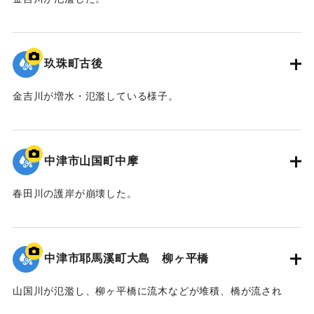
｜固有コード:
09922044
玖珠町古後
金吉川が増水・氾濫している様子。
｜固有コード:
09922043
中津市山国町中摩
春田川の護岸が崩壊した。
｜固有コード:
09922042
中津市耶馬溪町大島 柳ヶ平橋
山国川が氾濫し、柳ヶ平橋に流木などが堆積、橋が流され
た。