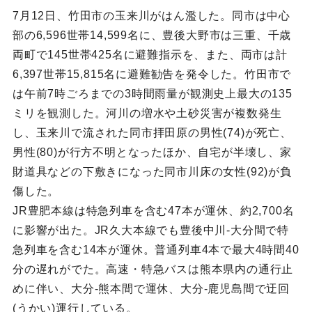
7月12日、竹田市の玉来川がはん濫した。同市は中心
部の6,596世帯14,599名に、豊後大野市は三重、千歳
両町で145世帯425名に避難指示を、また、両市は計
6,397世帯15,815名に避難勧告を発令した。竹田市で
は午前7時ごろまでの3時間雨量が観測史上最大の135
ミリを観測した。河川の増水や土砂災害が複数発生
し、玉来川で流された同市拝田原の男性(74)が死亡、
男性(80)が行方不明となったほか、自宅が半壊し、家
財道具などの下敷きになった同市川床の女性(92)が負
傷した。
JR豊肥本線は特急列車を含む47本が運休、約2,700名
に影響が出た。JR久大本線でも豊後中川-大分間で特
急列車を含む14本が運休。普通列車4本で最大4時間40
分の遅れがでた。高速・特急バスは熊本県内の通行止
めに伴い、大分-熊本間で運休、大分-鹿児島間で迂回
(うかい)運行している。