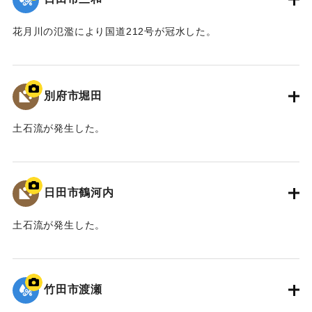
認し合意を経て、整備方針として決定した。
また、河川整備だけでなく、防災ソフト対策や地域振興、
花月川の氾濫により国道212号が冠水した。
景観保全など多分野にわたる検討を、国土交通省、中津市な
ど関係機関が連携して取り組むこととなった。
｜固有コード:
09922063
平成30年11月 国土交通省山国川河川事務所
別府市堀田
中津市
土石流が発生した。
【出典：碑文】
｜固有コード:
09922062
｜固有コード:
09922073
日田市鶴河内
土石流が発生した。
｜固有コード:
09922061
竹田市渡瀬