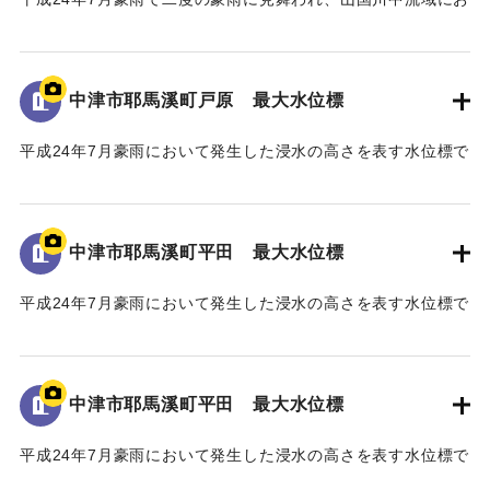
いてそれぞれ約200戸の家屋が浸水したこと、特に中津市耶馬
溪町平田地区・戸原地区で約70戸の家屋が浸水したことが記
された石碑。
中津市耶馬溪町戸原 最大水位標
【石碑の碑文】
平成24年7月豪雨において発生した浸水の高さを表す水位標で
山国川水害復興記念碑
ある。
山国川は、これまで幾度となく水害に悩まされてきたが、
地面から70cmの位置に水位が示されている。
「平成二十四年七月九州北部豪雨」により、観測史上最大及
び観測史上二番目となる記録的豪雨に二度も見舞われ、未曾
中津市耶馬溪町平田 最大水位標
｜固有コード:
09922072
有の被害を受けた。
山国川中流域では、この二度の豪雨により、それぞれ約二
平成24年7月豪雨において発生した浸水の高さを表す水位標で
〇〇戸の家屋が浸水する甚大な被害となった。
ある。
このため、国土交通省では「山国川床上浸水対策特別緊急
地面から160cmの位置に水位が示されている。
事業」を平成二十五年五月に採択し、山国川の中流部約十キ
中津市耶馬溪町平田 最大水位標
ロ区間において、堤防整備や河道掘削などの緊急的な河川整
｜固有コード:
09922071
備を約五ヶ年かけて実施した。
平成24年7月豪雨において発生した浸水の高さを表す水位標で
この間、事業の推進にあたり、地権者の皆様、地域の皆
ある。