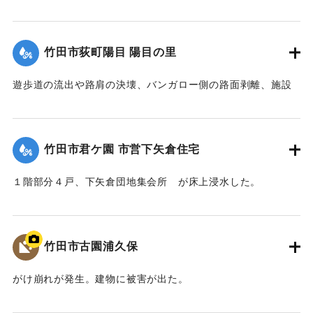
など被害があった。
【出典：竹田市『7.12竹田市豪雨災害検証会議』,2013】
竹田市荻町陽目 陽目の里
｜固有コード:
09922026
遊歩道の流出や路肩の決壊、バンガロー側の路面剥離、施設
内の土砂の堆積、水道施設への被害などがあった。
【出典：竹田市『7.12竹田市豪雨災害検証会議』,2013】
竹田市君ケ園 市営下矢倉住宅
｜固有コード:
09922027
１階部分４戸、下矢倉団地集会所 が床上浸水した。
【出典：竹田市『7.12竹田市豪雨災害検証会議』,2013】
｜固有コード:
09922028
竹田市古園浦久保
がけ崩れが発生。建物に被害が出た。
【出典：大分県土木部『平成24年災 豪雨災害誌 ～平成24年