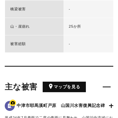
橋梁被害
-
山・崖崩れ
25か所
被害総額
-
主な被害
マップを見る
中津市耶馬溪町戸原 山国川水害復興記念碑
平成24年7月豪雨で二度の豪雨に見舞われ、山国川中流域にお