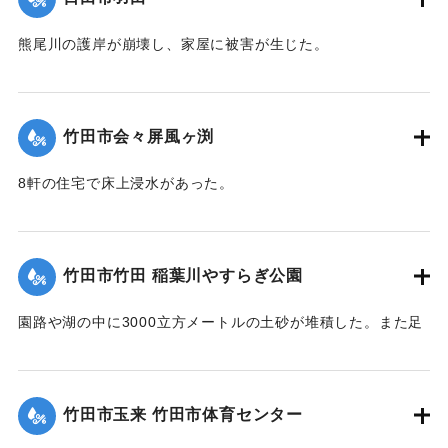
熊尾川の護岸が崩壊し、家屋に被害が生じた。
｜固有コード:
09922034
竹田市会々屏風ヶ渕
8軒の住宅で床上浸水があった。
【出典：竹田市『7.12竹田市豪雨災害検証会議』,2013】
｜固有コード:
09922033
竹田市竹田 稲葉川やすらぎ公園
園路や湖の中に3000立方メートルの土砂が堆積した。また足
元灯ほか電気設備も故障した。
【出典：竹田市『7.12竹田市豪雨災害検証会議』,2013】
竹田市玉来 竹田市体育センター
｜固有コード:
09922029