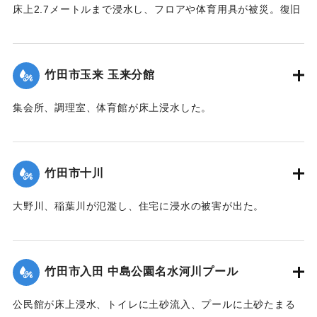
床上2.7メートルまで浸水し、フロアや体育用具が被災。復旧
工事が行われ平成28年３月に完成した。
【出典：竹田市『7.12竹田市豪雨災害検証会議』,2013】
竹田市玉来 玉来分館
｜固有コード:
09922030
集会所、調理室、体育館が床上浸水した。
【出典：竹田市『7.12竹田市豪雨災害検証会議』,2013】
｜固有コード:
09922031
竹田市十川
大野川、稲葉川が氾濫し、住宅に浸水の被害が出た。
【出典：竹田市『7.12竹田市豪雨災害検証会議』,2013】
｜固有コード:
09922032
竹田市入田 中島公園名水河川プール
公民館が床上浸水、トイレに土砂流入、プールに土砂たまる