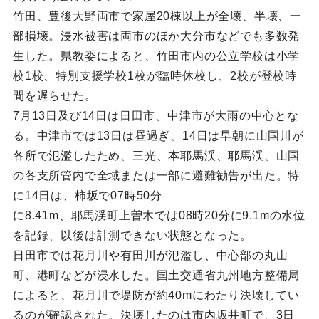
竹田、豊後大野両市で家屋20棟以上が全壊、半壊、一
部損壊。浸水被害は両市のほか大分市などでも多数発
生した。県教委によると、竹田市内の公立学校は小学
校1校、特別支援学校1校が臨時休校し、2校が登校時
間を遅らせた。
7月13日及び14日は日田市、中津市が大雨の中心とな
る。中津市では13日は昼過ぎ、14日は早朝に山国川が
各所で氾濫したため、三光、本耶馬渓、耶馬渓、山国
の各支所管内で全域または一部に避難勧告が出た。特
に14日は、柿坂で07時50分
に8.41m、耶馬渓町上曽木では08時20分に9.1mの水位
を記録、以後は計測できない状態となった。
日田市では花月川や有田川が氾濫し、中心部の丸山
町、港町などが浸水した。国土交通省九州地方整備局
によると、花月川で堤防が約40mにわたり決壊してい
るのが確認された。決壊したのは市内坂井町で、3日