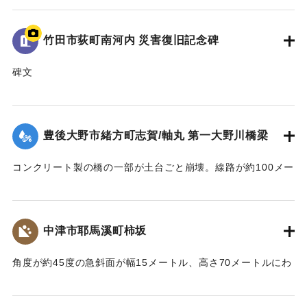
｜固有コード:
09922009
竹田市荻町南河内 災害復旧記念碑
碑文
平成二十四年七月十二日の集中豪雨と山津波による災害で死
者一名、尊い命が犠牲となり地域全体が避難状態となった。
国・県・市・当局はもとより地区市民の懸命な努力により、
豊後大野市緒方町志賀/軸丸 第一大野川橋梁
立派に修復した。再びこのような災害がないよう平和で益々
発展することを願い、この記念碑を建立する。
コンクリート製の橋の一部が土台ごと崩壊。線路が約100メー
平成二十七年六月吉日
トルにわたり流失した。そのほか沿線の被害により8月19日ま
地区住民一同
で不通になった。
｜固有コード:
09922010
【出典：伊藤弘行、山本晶、久保田啓二朗、大浪裕之「平成
中津市耶馬溪町柿坂
24年7月九州北部豪雨災害に関する調査」『国土技術政策総合
研究所資料』第758号,2013,pp.1-73】
角度が約45度の急斜面が幅15メートル、高さ70メートルにわ
たり崩壊した。崖下の喫茶店に大量の樹木と土砂が覆いかぶ
｜固有コード:
09922011
さったが、斜面中腹に設置された対策施設が土砂をせき止め