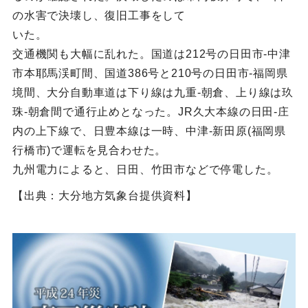
の水害で決壊し、復旧工事をして
いた。
交通機関も大幅に乱れた。国道は212号の日田市-中津
市本耶馬渓町間、国道386号と210号の日田市-福岡県
境間、大分自動車道は下り線は九重-朝倉、上り線は玖
珠-朝倉間で通行止めとなった。JR久大本線の日田-庄
内の上下線で、日豊本線は一時、中津-新田原(福岡県
行橋市)で運転を見合わせた。
九州電力によると、日田、竹田市などで停電した。
【出典：大分地方気象台提供資料】