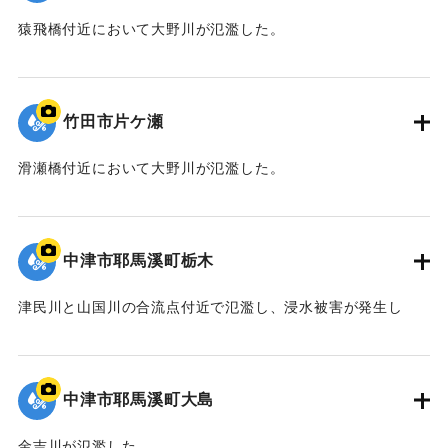
猿飛橋付近において大野川が氾濫した。
｜固有コード:
09922047
竹田市片ケ瀬
滑瀬橋付近において大野川が氾濫した。
｜固有コード:
09922046
中津市耶馬溪町栃木
津民川と山国川の合流点付近で氾濫し、浸水被害が発生し
た。
｜固有コード:
09922045
中津市耶馬溪町大島
金吉川が氾濫した。