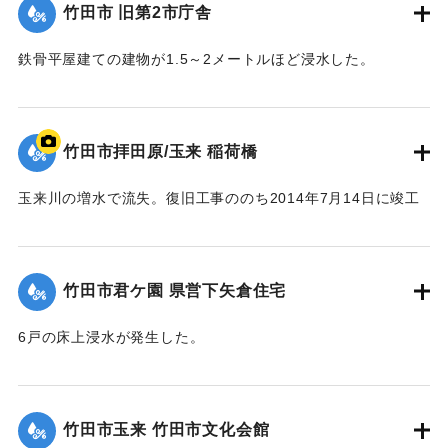
竹田市 旧第2市庁舎
｜固有コード:
09922024
鉄骨平屋建ての建物が1.5～2メートルほど浸水した。
【出典：竹田市『7.12竹田市豪雨災害検証会議』,2013】
｜固有コード:
09922025
竹田市拝田原/玉来 稲荷橋
玉来川の増水で流失。復旧工事ののち2014年7月14日に竣工
式が行われた。
【出典：大分県土木部『平成24年災 豪雨災害誌 ～平成24年
梅雨前線豪雨を振り返って～』,2014】
竹田市君ケ園 県営下矢倉住宅
｜固有コード:
09922018
6戸の床上浸水が発生した。
【出典：大分県土木部『平成24年災 豪雨災害誌 ～平成24年
梅雨前線豪雨を振り返って～』,2014】
竹田市玉来 竹田市文化会館
｜固有コード:
09922019