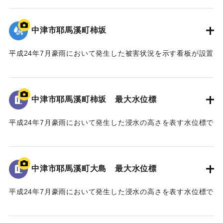
様、河川工学・景観工学等の学識者の皆様、そして、関係機
地面から105cmの位置に水位が示されている。
関の皆様のご協力のもと事業の完成に至った。
今後、将来にわたり、山国川の美しい風景や自然の中で、
中津市耶馬溪町柿坂
｜固有コード:
09922070
この水害の記憶が後世に引き継がれ、地域の安全・安心、水
害からの復興・発展に繋がることを心より願い、ここに銘記
平成24年7月豪雨において発生した被害状況を示す看板が設置
する。
されている。
平成三十年十一月
｜固有コード:
09922069
中津市耶馬溪町柿坂 最大水位標
国土交通省 山国川河川事務所
中津市
平成24年7月豪雨において発生した浸水の高さを表す水位標で
ある。
地面から160cmの位置に水位が示されている。
馬溪橋周辺の河川整備に至るまでの経緯
「平成24年7月九州北部豪雨」により、中津市耶馬溪町平田地
中津市耶馬溪町大島 最大水位標
｜固有コード:
09922068
区及び戸原地区では、約70戸の家屋が浸水する甚大な被害を
受けた。
平成24年7月豪雨において発生した浸水の高さを表す水位標で
浸水被害の大きな要因は、この地区に架かる馬溪橋による
ある。
流下阻害であったことから、被災後、地元住民から「馬溪橋
地面から85cmの位置に水位が示されている。