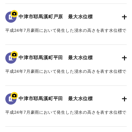
溪町平田地区・戸原地区で約70戸の家屋が浸水したことが記
された石碑。
中津市耶馬溪町戸原 最大水位標
【石碑の碑文】
平成24年7月豪雨において発生した浸水の高さを表す水位標で
山国川水害復興記念碑
ある。
山国川は、これまで幾度となく水害に悩まされてきたが、
地面から70cmの位置に水位が示されている。
「平成二十四年七月九州北部豪雨」により、観測史上最大及
び観測史上二番目となる記録的豪雨に二度も見舞われ、未曾
中津市耶馬溪町平田 最大水位標
｜固有コード:
09922072
有の被害を受けた。
山国川中流域では、この二度の豪雨により、それぞれ約二
平成24年7月豪雨において発生した浸水の高さを表す水位標で
〇〇戸の家屋が浸水する甚大な被害となった。
ある。
このため、国土交通省では「山国川床上浸水対策特別緊急
地面から160cmの位置に水位が示されている。
事業」を平成二十五年五月に採択し、山国川の中流部約十キ
中津市耶馬溪町平田 最大水位標
ロ区間において、堤防整備や河道掘削などの緊急的な河川整
｜固有コード:
09922071
備を約五ヶ年かけて実施した。
平成24年7月豪雨において発生した浸水の高さを表す水位標で
この間、事業の推進にあたり、地権者の皆様、地域の皆
ある。
様、河川工学・景観工学等の学識者の皆様、そして、関係機
地面から105cmの位置に水位が示されている。
関の皆様のご協力のもと事業の完成に至った。