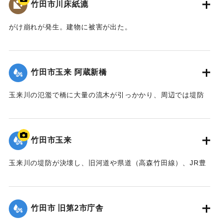
竹田市川床紙漉
｜固有コード:
09922021
がけ崩れが発生。建物に被害が出た。
【出典：大分県土木部『平成24年災 豪雨災害誌 ～平成24年
梅雨前線豪雨を振り返って～』,2014】
竹田市玉来 阿蔵新橋
｜固有コード:
09922022
玉来川の氾濫で橋に大量の流木が引っかかり、周辺では堤防
よりも2.5メートルも越えて水があふれ出た。2014年4月に橋
は撤去された。
【出典：土木学会九州北部豪雨災害調査団『平成24年7月九州
竹田市玉来
北部豪雨災害土木学会調査団報告』,2013,pp.67-76】
玉来川の堤防が決壊し、旧河道や県道（高森竹田線）、JR豊
｜固有コード:
09922023
肥線に流れ込み，周辺の住宅の浸水被害が大きかった。
【出典：竹田市『7.12竹田市豪雨災害検証会議』,2013】
竹田市 旧第2市庁舎
｜固有コード:
09922024