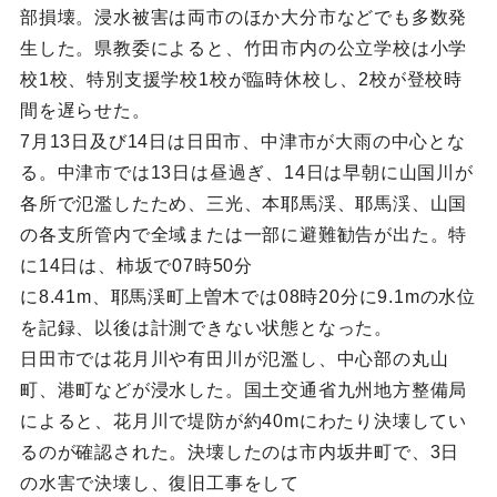
部損壊。浸水被害は両市のほか大分市などでも多数発
生した。県教委によると、竹田市内の公立学校は小学
校1校、特別支援学校1校が臨時休校し、2校が登校時
間を遅らせた。
7月13日及び14日は日田市、中津市が大雨の中心とな
る。中津市では13日は昼過ぎ、14日は早朝に山国川が
各所で氾濫したため、三光、本耶馬渓、耶馬渓、山国
の各支所管内で全域または一部に避難勧告が出た。特
に14日は、柿坂で07時50分
に8.41m、耶馬渓町上曽木では08時20分に9.1mの水位
を記録、以後は計測できない状態となった。
日田市では花月川や有田川が氾濫し、中心部の丸山
町、港町などが浸水した。国土交通省九州地方整備局
によると、花月川で堤防が約40mにわたり決壊してい
るのが確認された。決壊したのは市内坂井町で、3日
の水害で決壊し、復旧工事をして