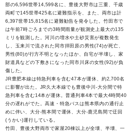
部の6,596世帯14,599名に、豊後大野市は三重、千歳
両町で145世帯425名に避難指示を、また、両市は計
6,397世帯15,815名に避難勧告を発令した。竹田市で
は午前7時ごろまでの3時間雨量が観測史上最大の135
ミリを観測した。河川の増水や土砂災害が複数発生
し、玉来川で流された同市拝田原の男性(74)が死亡、
男性(80)が行方不明となったほか、自宅が半壊し、家
財道具などの下敷きになった同市川床の女性(92)が負
傷した。
JR豊肥本線は特急列車を含む47本が運休、約2,700名
に影響が出た。JR久大本線でも豊後中川-大分間で特
急列車を含む14本が運休。普通列車4本で最大4時間40
分の遅れがでた。高速・特急バスは熊本県内の通行止
めに伴い、大分-熊本間で運休、大分-鹿児島間で迂回
(うかい)運行している。
竹田、豊後大野両市で家屋20棟以上が全壊、半壊、一