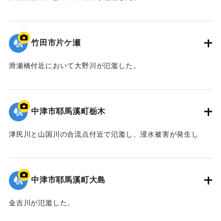
｜固有コード:
09922047
竹田市片ケ瀬
滑瀬橋付近において大野川が氾濫した。
｜固有コード:
09922046
中津市耶馬溪町栃木
津民川と山国川の合流点付近で氾濫し、浸水被害が発生し
た。
｜固有コード:
09922045
中津市耶馬溪町大島
金吉川が氾濫した。