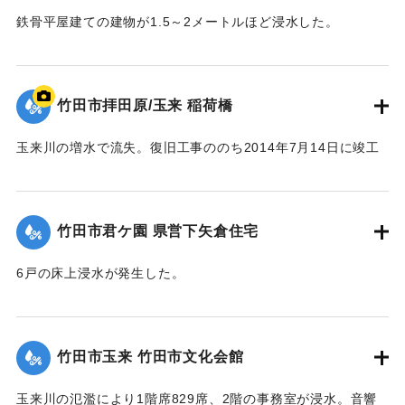
鉄骨平屋建ての建物が1.5～2メートルほど浸水した。
【出典：竹田市『7.12竹田市豪雨災害検証会議』,2013】
｜固有コード:
09922025
竹田市拝田原/玉来 稲荷橋
玉来川の増水で流失。復旧工事ののち2014年7月14日に竣工
式が行われた。
【出典：大分県土木部『平成24年災 豪雨災害誌 ～平成24年
梅雨前線豪雨を振り返って～』,2014】
竹田市君ケ園 県営下矢倉住宅
｜固有コード:
09922018
6戸の床上浸水が発生した。
【出典：大分県土木部『平成24年災 豪雨災害誌 ～平成24年
梅雨前線豪雨を振り返って～』,2014】
竹田市玉来 竹田市文化会館
｜固有コード:
09922019
玉来川の氾濫により1階席829席、2階の事務室が浸水。音響