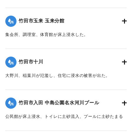
工事が行われ平成28年３月に完成した。
【出典：竹田市『7.12竹田市豪雨災害検証会議』,2013】
竹田市玉来 玉来分館
｜固有コード:
09922030
集会所、調理室、体育館が床上浸水した。
【出典：竹田市『7.12竹田市豪雨災害検証会議』,2013】
｜固有コード:
09922031
竹田市十川
大野川、稲葉川が氾濫し、住宅に浸水の被害が出た。
【出典：竹田市『7.12竹田市豪雨災害検証会議』,2013】
｜固有コード:
09922032
竹田市入田 中島公園名水河川プール
公民館が床上浸水、トイレに土砂流入、プールに土砂たまる
など被害があった。