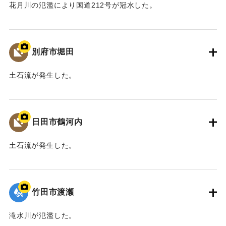
花月川の氾濫により国道212号が冠水した。
景観保全など多分野にわたる検討を、国土交通省、中津市な
ど関係機関が連携して取り組むこととなった。
｜固有コード:
09922063
平成30年11月 国土交通省山国川河川事務所
別府市堀田
中津市
土石流が発生した。
【出典：碑文】
｜固有コード:
09922062
｜固有コード:
09922073
日田市鶴河内
土石流が発生した。
｜固有コード:
09922061
竹田市渡瀬
滝水川が氾濫した。