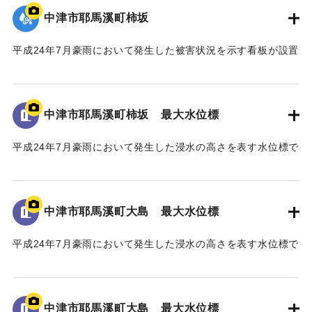
今後、将来にわたり、山国川の美しい風景や自然の中で、
中津市耶馬溪町柿坂
｜固有コード:
09922070
この水害の記憶が後世に引き継がれ、地域の安全・安心、水
害からの復興・発展に繋がることを心より願い、ここに銘記
平成24年7月豪雨において発生した被害状況を示す看板が設置
する。
されている。
平成三十年十一月
｜固有コード:
09922069
中津市耶馬溪町柿坂 最大水位標
国土交通省 山国川河川事務所
中津市
平成24年7月豪雨において発生した浸水の高さを表す水位標で
ある。
地面から160cmの位置に水位が示されている。
馬溪橋周辺の河川整備に至るまでの経緯
「平成24年7月九州北部豪雨」により、中津市耶馬溪町平田地
中津市耶馬溪町大島 最大水位標
｜固有コード:
09922068
区及び戸原地区では、約70戸の家屋が浸水する甚大な被害を
受けた。
平成24年7月豪雨において発生した浸水の高さを表す水位標で
浸水被害の大きな要因は、この地区に架かる馬溪橋による
ある。
流下阻害であったことから、被災後、地元住民から「馬溪橋
地面から85cmの位置に水位が示されている。
撤去の要望書」が関係機関へ出された。
河川管理者である国土交通省においても、「橋を存置して
中津市耶馬溪町大島 最大水位標
｜固有コード:
09922067