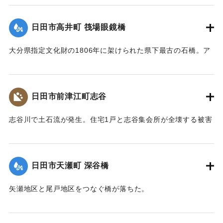
【出典：大分県土木部『平成24年災 豪雨災害誌 ～平成24年
梅雨前線豪雨を振り返って～』,2014】
日田市高井町 筏場眼鏡橋
｜固有コード:
09922015
大分県指定文化財の1806年に架けられた県下最古の石橋。ア
ーチの部分（輪石）を残し崩れた。
【出典：大分県土木部『平成24年災 豪雨災害誌 ～平成24年
梅雨前線豪雨を振り返って～』,2014】
日田市前津江町志谷
｜固有コード:
09922016
志谷川で土石流が発生。住宅1戸と志谷集会所が全壊する被害
が生じた。集会所には高さ1メートルほどまで祖者が流れ込ん
だ。また市道志谷線の橋も流失し2世帯が孤立状態になった。
【出典：大分県土木部『平成24年災 豪雨災害誌 ～平成24年
日田市天瀬町 深谷橋
梅雨前線豪雨を振り返って～』,2014】
矢瀬地区と尾戸地区をつなぐ橋が落ちた。
｜固有コード:
09922017
｜固有コード:
09922009