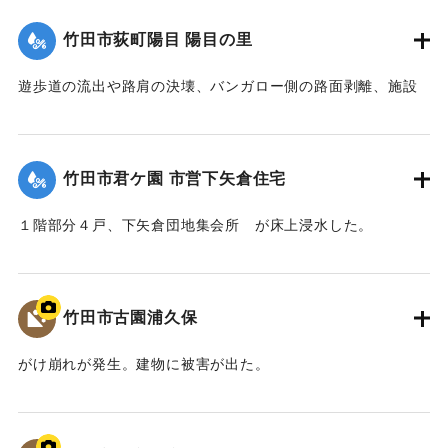
【出典：竹田市『7.12竹田市豪雨災害検証会議』,2013】
竹田市荻町陽目 陽目の里
｜固有コード:
09922026
遊歩道の流出や路肩の決壊、バンガロー側の路面剥離、施設
内の土砂の堆積、水道施設への被害などがあった。
【出典：竹田市『7.12竹田市豪雨災害検証会議』,2013】
竹田市君ケ園 市営下矢倉住宅
｜固有コード:
09922027
１階部分４戸、下矢倉団地集会所 が床上浸水した。
【出典：竹田市『7.12竹田市豪雨災害検証会議』,2013】
｜固有コード:
09922028
竹田市古園浦久保
がけ崩れが発生。建物に被害が出た。
【出典：大分県土木部『平成24年災 豪雨災害誌 ～平成24年
梅雨前線豪雨を振り返って～』,2014】