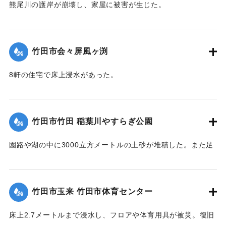
熊尾川の護岸が崩壊し、家屋に被害が生じた。
｜固有コード:
09922034
竹田市会々屏風ヶ渕
8軒の住宅で床上浸水があった。
【出典：竹田市『7.12竹田市豪雨災害検証会議』,2013】
｜固有コード:
09922033
竹田市竹田 稲葉川やすらぎ公園
園路や湖の中に3000立方メートルの土砂が堆積した。また足
元灯ほか電気設備も故障した。
【出典：竹田市『7.12竹田市豪雨災害検証会議』,2013】
竹田市玉来 竹田市体育センター
｜固有コード:
09922029
床上2.7メートルまで浸水し、フロアや体育用具が被災。復旧