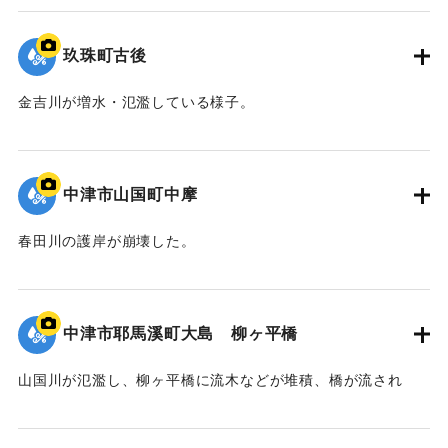
｜固有コード:
09922044
玖珠町古後
金吉川が増水・氾濫している様子。
｜固有コード:
09922043
中津市山国町中摩
春田川の護岸が崩壊した。
｜固有コード:
09922042
中津市耶馬溪町大島 柳ヶ平橋
山国川が氾濫し、柳ヶ平橋に流木などが堆積、橋が流され
た。