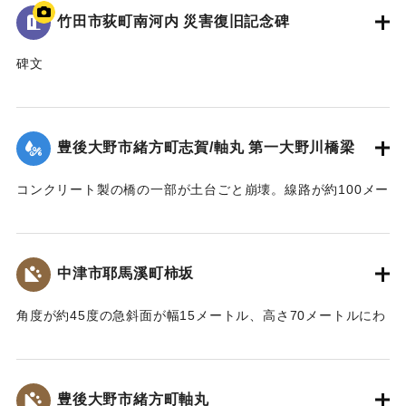
竹田市荻町南河内 災害復旧記念碑
碑文
平成二十四年七月十二日の集中豪雨と山津波による災害で死
者一名、尊い命が犠牲となり地域全体が避難状態となった。
国・県・市・当局はもとより地区市民の懸命な努力により、
豊後大野市緒方町志賀/軸丸 第一大野川橋梁
立派に修復した。再びこのような災害がないよう平和で益々
発展することを願い、この記念碑を建立する。
コンクリート製の橋の一部が土台ごと崩壊。線路が約100メー
平成二十七年六月吉日
トルにわたり流失した。そのほか沿線の被害により8月19日ま
地区住民一同
で不通になった。
｜固有コード:
09922010
【出典：伊藤弘行、山本晶、久保田啓二朗、大浪裕之「平成
中津市耶馬溪町柿坂
24年7月九州北部豪雨災害に関する調査」『国土技術政策総合
研究所資料』第758号,2013,pp.1-73】
角度が約45度の急斜面が幅15メートル、高さ70メートルにわ
たり崩壊した。崖下の喫茶店に大量の樹木と土砂が覆いかぶ
｜固有コード:
09922011
さったが、斜面中腹に設置された対策施設が土砂をせき止め
たため家屋の被害を大幅に軽減させていた。
豊後大野市緒方町軸丸