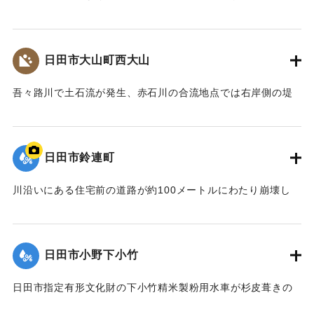
機材も被害を受け、使用できない状況が続いていたが、同じ
場所で建て替えることになり、2018年10月に竹田市総合文化
ホール グランツたけたとして開館した。
日田市大山町西大山
【出典：大分県土木部『平成24年災 豪雨災害誌 ～平成24年
梅雨前線豪雨を振り返って～』,2014】
吾々路川で土石流が発生、赤石川の合流地点では右岸側の堤
防が崩れ、住宅地へと水があふれ出した。住宅7戸が床上浸水
｜固有コード:
09922020
した。また土砂は国道212 号線に達し、通行止めの原因とな
った。
日田市鈴連町
【出典：土木学会九州北部豪雨災害調査団『平成24年7月九州
北部豪雨災害土木学会調査団報告』,2013,pp.50-52】
川沿いにある住宅前の道路が約100メートルにわたり崩壊し
た。
｜固有コード:
09922013
【出典：大分県土木部『平成24年災 豪雨災害誌 ～平成24年
梅雨前線豪雨を振り返って～』,2014】
日田市小野下小竹
｜固有コード:
09922014
日田市指定有形文化財の下小竹精米製粉用水車が杉皮葺きの
屋根を残して崩壊。文化財の指定は解除された。