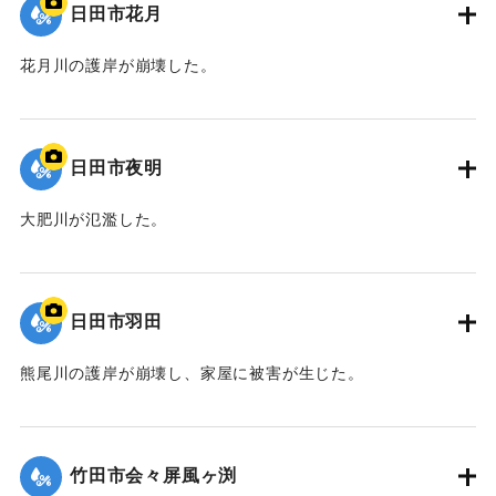
日田市花月
花月川の護岸が崩壊した。
｜固有コード:
09922036
日田市夜明
大肥川が氾濫した。
｜固有コード:
09922035
日田市羽田
熊尾川の護岸が崩壊し、家屋に被害が生じた。
｜固有コード:
09922034
竹田市会々屏風ヶ渕