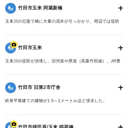
竹田市玉来 阿蔵新橋
｜固有コード:
09922022
玉来川の氾濫で橋に大量の流木が引っかかり、周辺では堤防
よりも2.5メートルも越えて水があふれ出た。2014年4月に橋
は撤去された。
【出典：土木学会九州北部豪雨災害調査団『平成24年7月九州
竹田市玉来
北部豪雨災害土木学会調査団報告』,2013,pp.67-76】
玉来川の堤防が決壊し、旧河道や県道（高森竹田線）、JR豊
｜固有コード:
09922023
肥線に流れ込み，周辺の住宅の浸水被害が大きかった。
【出典：竹田市『7.12竹田市豪雨災害検証会議』,2013】
竹田市 旧第2市庁舎
｜固有コード:
09922024
鉄骨平屋建ての建物が1.5～2メートルほど浸水した。
【出典：竹田市『7.12竹田市豪雨災害検証会議』,2013】
｜固有コード:
09922025
竹田市拝田原/玉来 稲荷橋