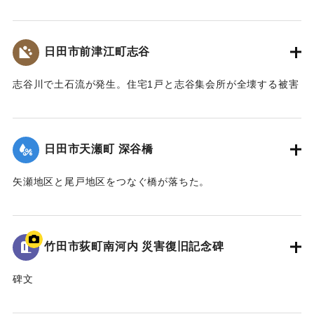
ーチの部分（輪石）を残し崩れた。
【出典：大分県土木部『平成24年災 豪雨災害誌 ～平成24年
梅雨前線豪雨を振り返って～』,2014】
日田市前津江町志谷
｜固有コード:
09922016
志谷川で土石流が発生。住宅1戸と志谷集会所が全壊する被害
が生じた。集会所には高さ1メートルほどまで祖者が流れ込ん
だ。また市道志谷線の橋も流失し2世帯が孤立状態になった。
【出典：大分県土木部『平成24年災 豪雨災害誌 ～平成24年
日田市天瀬町 深谷橋
梅雨前線豪雨を振り返って～』,2014】
矢瀬地区と尾戸地区をつなぐ橋が落ちた。
｜固有コード:
09922017
｜固有コード:
09922009
竹田市荻町南河内 災害復旧記念碑
碑文
平成二十四年七月十二日の集中豪雨と山津波による災害で死
者一名、尊い命が犠牲となり地域全体が避難状態となった。