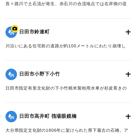
梅雨前線豪雨を振り返って～』,2014】
吾々路川で土石流が発生、赤石川の合流地点では右岸側の堤
防が崩れ、住宅地へと水があふれ出した。住宅7戸が床上浸水
｜固有コード:
09922020
した。また土砂は国道212 号線に達し、通行止めの原因とな
った。
日田市鈴連町
【出典：土木学会九州北部豪雨災害調査団『平成24年7月九州
北部豪雨災害土木学会調査団報告』,2013,pp.50-52】
川沿いにある住宅前の道路が約100メートルにわたり崩壊し
た。
｜固有コード:
09922013
【出典：大分県土木部『平成24年災 豪雨災害誌 ～平成24年
梅雨前線豪雨を振り返って～』,2014】
日田市小野下小竹
｜固有コード:
09922014
日田市指定有形文化財の下小竹精米製粉用水車が杉皮葺きの
屋根を残して崩壊。文化財の指定は解除された。
【出典：大分県土木部『平成24年災 豪雨災害誌 ～平成24年
梅雨前線豪雨を振り返って～』,2014】
日田市高井町 筏場眼鏡橋
｜固有コード:
09922015
大分県指定文化財の1806年に架けられた県下最古の石橋。ア