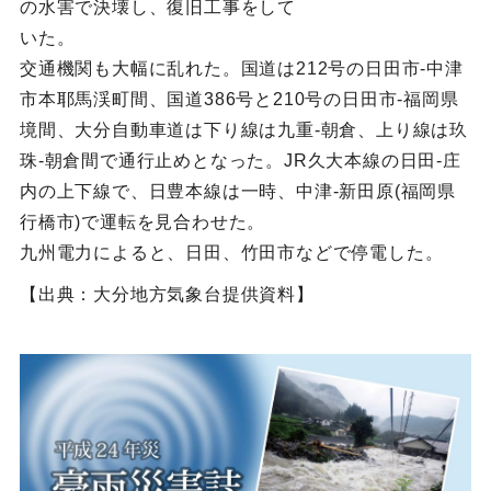
の水害で決壊し、復旧工事をして
いた。
交通機関も大幅に乱れた。国道は212号の日田市-中津
市本耶馬渓町間、国道386号と210号の日田市-福岡県
境間、大分自動車道は下り線は九重-朝倉、上り線は玖
珠-朝倉間で通行止めとなった。JR久大本線の日田-庄
内の上下線で、日豊本線は一時、中津-新田原(福岡県
行橋市)で運転を見合わせた。
九州電力によると、日田、竹田市などで停電した。
【出典：大分地方気象台提供資料】