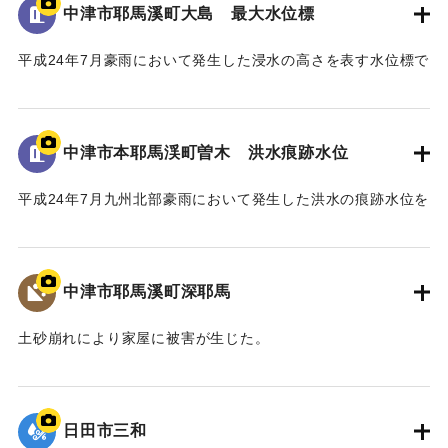
河川管理者である国土交通省においても、「橋を存置して
中津市耶馬溪町大島 最大水位標
｜固有コード:
09922067
の整備は、流下阻害の大きなリスクを伴うことから、新橋へ
平成24年7月豪雨において発生した浸水の高さを表す水位標で
の架替が望ましい」との考えであった。
ある。
一方、馬溪橋は国指定名勝耶馬溪「山国川筋の景」の重要
地面から0.9メートルの位置に水位が示されている。
な構成要素であり、下流の耶馬溪橋、羅漢寺橋とともに「耶
馬3橋」として全国的にも文化財的価値の高い構造物であるこ
中津市本耶馬渓町曽木 洪水痕跡水位
｜固有コード:
09922066
とから、馬溪橋の架替については、文化庁の文化審議会、中
津市主催の馬溪橋検討委員会を経て、中津市から「馬溪橋を
平成24年7月九州北部豪雨において発生した洪水の痕跡水位を
存置した治水対策をお願いしたい」との方針を国土交通省へ
示すプレート。
示した。
青の禅海橋のたもとに設置してある。
これを受けて、国土交通省では、「馬溪橋を存置しての治
水対策については地域合意が前提」として、治水や文化財等
中津市耶馬溪町深耶馬
｜固有コード:
09922065
の学識者を交えた「山国川治水対策検討委員会」を設置し、
平成27年1月から平成28年3月にわたり、架替を含む複数の治
土砂崩れにより家屋に被害が生じた。
水対策案について検討した。
｜固有コード:
09922064
最終的に、「馬溪橋を存置して、河道掘削と川幅拡幅、堤
防整備を行う」治水対策案を、模型実験により地元住民と確
日田市三和
認し合意を経て、整備方針として決定した。