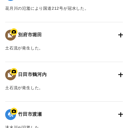
また、河川整備だけでなく、防災ソフト対策や地域振興、
花月川の氾濫により国道212号が冠水した。
景観保全など多分野にわたる検討を、国土交通省、中津市な
ど関係機関が連携して取り組むこととなった。
｜固有コード:
09922063
平成30年11月 国土交通省山国川河川事務所
別府市堀田
中津市
土石流が発生した。
【出典：碑文】
｜固有コード:
09922062
｜固有コード:
09922073
日田市鶴河内
土石流が発生した。
｜固有コード:
09922061
竹田市渡瀬
滝水川が氾濫した。