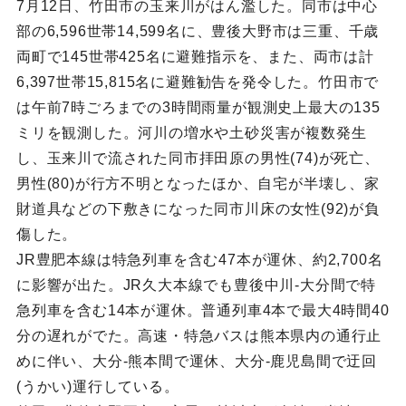
7月12日、竹田市の玉来川がはん濫した。同市は中心
部の6,596世帯14,599名に、豊後大野市は三重、千歳
両町で145世帯425名に避難指示を、また、両市は計
6,397世帯15,815名に避難勧告を発令した。竹田市で
は午前7時ごろまでの3時間雨量が観測史上最大の135
ミリを観測した。河川の増水や土砂災害が複数発生
し、玉来川で流された同市拝田原の男性(74)が死亡、
男性(80)が行方不明となったほか、自宅が半壊し、家
財道具などの下敷きになった同市川床の女性(92)が負
傷した。
JR豊肥本線は特急列車を含む47本が運休、約2,700名
に影響が出た。JR久大本線でも豊後中川-大分間で特
急列車を含む14本が運休。普通列車4本で最大4時間40
分の遅れがでた。高速・特急バスは熊本県内の通行止
めに伴い、大分-熊本間で運休、大分-鹿児島間で迂回
(うかい)運行している。