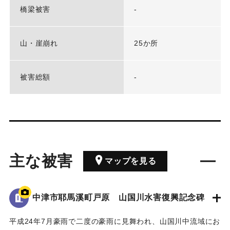
橋梁被害
-
山・崖崩れ
25か所
被害総額
-
主な被害
マップを見る
中津市耶馬溪町戸原 山国川水害復興記念碑
平成24年7月豪雨で二度の豪雨に見舞われ、山国川中流域にお