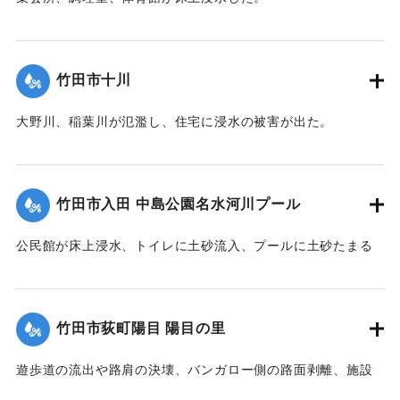
【出典：竹田市『7.12竹田市豪雨災害検証会議』,2013】
｜固有コード:
09922031
竹田市十川
大野川、稲葉川が氾濫し、住宅に浸水の被害が出た。
【出典：竹田市『7.12竹田市豪雨災害検証会議』,2013】
｜固有コード:
09922032
竹田市入田 中島公園名水河川プール
公民館が床上浸水、トイレに土砂流入、プールに土砂たまる
など被害があった。
【出典：竹田市『7.12竹田市豪雨災害検証会議』,2013】
竹田市荻町陽目 陽目の里
｜固有コード:
09922026
遊歩道の流出や路肩の決壊、バンガロー側の路面剥離、施設
内の土砂の堆積、水道施設への被害などがあった。