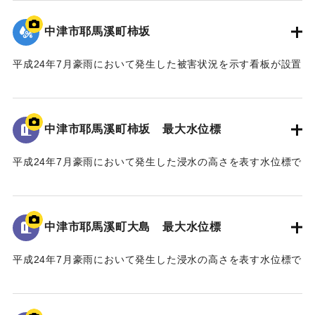
地面から105cmの位置に水位が示されている。
関の皆様のご協力のもと事業の完成に至った。
今後、将来にわたり、山国川の美しい風景や自然の中で、
中津市耶馬溪町柿坂
｜固有コード:
09922070
この水害の記憶が後世に引き継がれ、地域の安全・安心、水
害からの復興・発展に繋がることを心より願い、ここに銘記
平成24年7月豪雨において発生した被害状況を示す看板が設置
する。
されている。
平成三十年十一月
｜固有コード:
09922069
中津市耶馬溪町柿坂 最大水位標
国土交通省 山国川河川事務所
中津市
平成24年7月豪雨において発生した浸水の高さを表す水位標で
ある。
地面から160cmの位置に水位が示されている。
馬溪橋周辺の河川整備に至るまでの経緯
「平成24年7月九州北部豪雨」により、中津市耶馬溪町平田地
中津市耶馬溪町大島 最大水位標
｜固有コード:
09922068
区及び戸原地区では、約70戸の家屋が浸水する甚大な被害を
受けた。
平成24年7月豪雨において発生した浸水の高さを表す水位標で
浸水被害の大きな要因は、この地区に架かる馬溪橋による
ある。
流下阻害であったことから、被災後、地元住民から「馬溪橋
地面から85cmの位置に水位が示されている。
撤去の要望書」が関係機関へ出された。