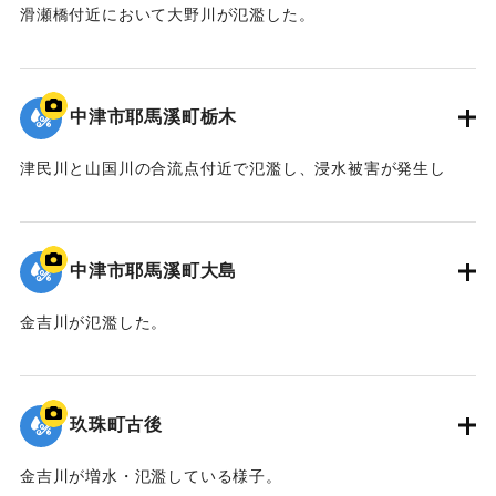
滑瀬橋付近において大野川が氾濫した。
｜固有コード:
09922046
中津市耶馬溪町栃木
津民川と山国川の合流点付近で氾濫し、浸水被害が発生し
た。
｜固有コード:
09922045
中津市耶馬溪町大島
金吉川が氾濫した。
｜固有コード:
09922044
玖珠町古後
金吉川が増水・氾濫している様子。