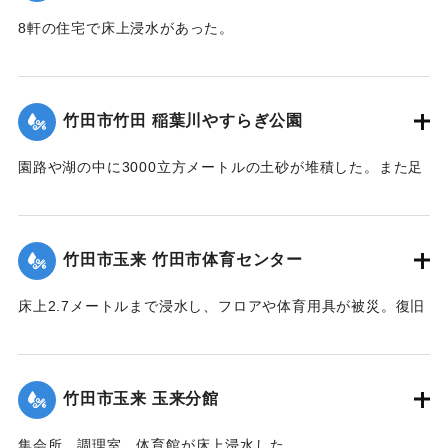
8軒の住宅で床上浸水があった。
【出典：竹田市『7.12竹田市豪雨災害検証会議』,2013】
｜固有コード:
09922033
竹田市竹田 稲葉川やすらぎ公園
園路や湖の中に3000立方メートルの土砂が堆積した。また足
元灯ほか電気設備も故障した。
【出典：竹田市『7.12竹田市豪雨災害検証会議』,2013】
竹田市玉来 竹田市体育センター
｜固有コード:
09922029
床上2.7メートルまで浸水し、フロアや体育用具が被災。復旧
工事が行われ平成28年３月に完成した。
【出典：竹田市『7.12竹田市豪雨災害検証会議』,2013】
竹田市玉来 玉来分館
｜固有コード:
09922030
集会所、調理室、体育館が床上浸水した。