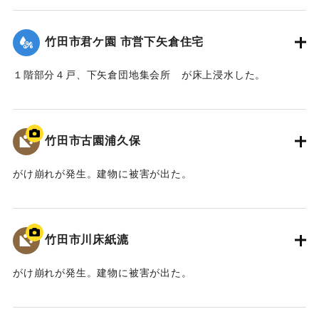
【出典：竹田市『7.12竹田市豪雨災害検証会議』,2013】
竹田市君ケ園 市営下矢倉住宅
｜固有コード:
09922027
１階部分４戸、下矢倉団地集会所 が床上浸水した。
【出典：竹田市『7.12竹田市豪雨災害検証会議』,2013】
｜固有コード:
09922028
竹田市古園浦久保
がけ崩れが発生。建物に被害が出た。
【出典：大分県土木部『平成24年災 豪雨災害誌 ～平成24年
梅雨前線豪雨を振り返って～』,2014】
竹田市川床紙漉
｜固有コード:
09922021
がけ崩れが発生。建物に被害が出た。
【出典：大分県土木部『平成24年災 豪雨災害誌 ～平成24年
梅雨前線豪雨を振り返って～』,2014】