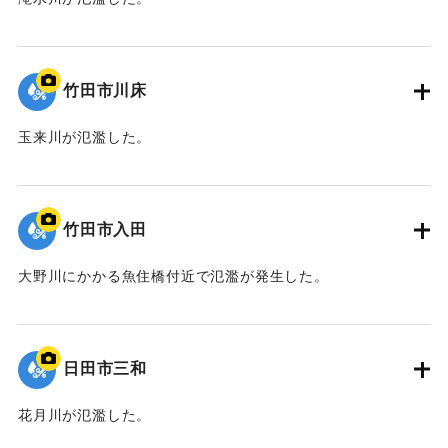
｜固有コード:
09922060
竹田市川床
玉来川が氾濫した。
｜固有コード:
09922059
竹田市入田
大野川にかかる魚住橋付近で氾濫が発生した。
｜固有コード:
09922058
日田市三和
花月川が氾濫した。