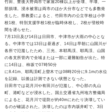
竹田、豊後大野両市で家屋20棟以上が全壊、半壊、一
部損壊。浸水被害は両市のほか大分市などでも多数発
生した。県教委によると、竹田市内の公立学校は小学
校1校、特別支援学校1校が臨時休校し、2校が登校時
間を遅らせた。
7月13日及び14日は日田市、中津市が大雨の中心とな
る。中津市では13日は昼過ぎ、14日は早朝に山国川が
各所で氾濫したため、三光、本耶馬渓、耶馬渓、山国
の各支所管内で全域または一部に避難勧告が出た。特
に14日は、柿坂で07時50分
に8.41m、耶馬渓町上曽木では08時20分に9.1mの水位
を記録、以後は計測できない状態となった。
日田市では花月川や有田川が氾濫し、中心部の丸山
町、港町などが浸水した。国土交通省九州地方整備局
によると、花月川で堤防が約40mにわたり決壊してい
るのが確認された。決壊したのは市内坂井町で、3日