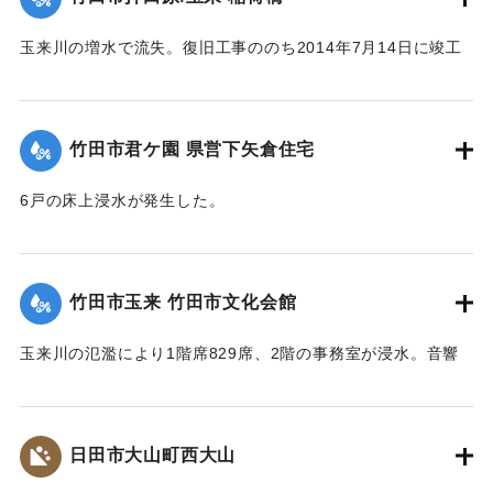
玉来川の増水で流失。復旧工事ののち2014年7月14日に竣工
式が行われた。
【出典：大分県土木部『平成24年災 豪雨災害誌 ～平成24年
梅雨前線豪雨を振り返って～』,2014】
竹田市君ケ園 県営下矢倉住宅
｜固有コード:
09922018
6戸の床上浸水が発生した。
【出典：大分県土木部『平成24年災 豪雨災害誌 ～平成24年
梅雨前線豪雨を振り返って～』,2014】
竹田市玉来 竹田市文化会館
｜固有コード:
09922019
玉来川の氾濫により1階席829席、2階の事務室が浸水。音響
機材も被害を受け、使用できない状況が続いていたが、同じ
場所で建て替えることになり、2018年10月に竹田市総合文化
ホール グランツたけたとして開館した。
日田市大山町西大山
【出典：大分県土木部『平成24年災 豪雨災害誌 ～平成24年