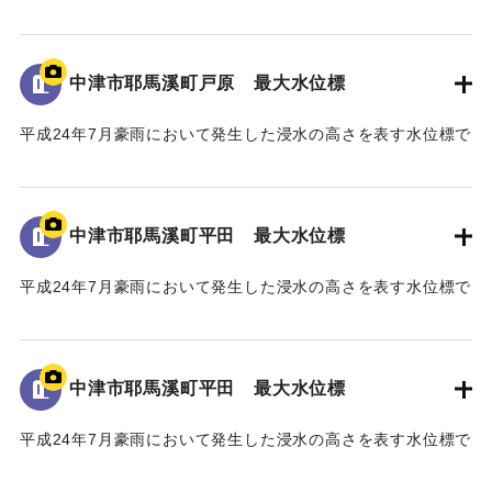
いてそれぞれ約200戸の家屋が浸水したこと、特に中津市耶馬
溪町平田地区・戸原地区で約70戸の家屋が浸水したことが記
された石碑。
中津市耶馬溪町戸原 最大水位標
【石碑の碑文】
平成24年7月豪雨において発生した浸水の高さを表す水位標で
山国川水害復興記念碑
ある。
山国川は、これまで幾度となく水害に悩まされてきたが、
地面から70cmの位置に水位が示されている。
「平成二十四年七月九州北部豪雨」により、観測史上最大及
び観測史上二番目となる記録的豪雨に二度も見舞われ、未曾
中津市耶馬溪町平田 最大水位標
｜固有コード:
09922072
有の被害を受けた。
山国川中流域では、この二度の豪雨により、それぞれ約二
平成24年7月豪雨において発生した浸水の高さを表す水位標で
〇〇戸の家屋が浸水する甚大な被害となった。
ある。
このため、国土交通省では「山国川床上浸水対策特別緊急
地面から160cmの位置に水位が示されている。
事業」を平成二十五年五月に採択し、山国川の中流部約十キ
中津市耶馬溪町平田 最大水位標
ロ区間において、堤防整備や河道掘削などの緊急的な河川整
｜固有コード:
09922071
備を約五ヶ年かけて実施した。
平成24年7月豪雨において発生した浸水の高さを表す水位標で
この間、事業の推進にあたり、地権者の皆様、地域の皆
ある。
様、河川工学・景観工学等の学識者の皆様、そして、関係機