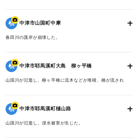
｜固有コード:
09922043
中津市山国町中摩
春田川の護岸が崩壊した。
｜固有コード:
09922042
中津市耶馬溪町大島 柳ヶ平橋
山国川が氾濫し、柳ヶ平橋に流木などが堆積、橋が流され
た。
｜固有コード:
09922041
中津市耶馬溪町樋山路
山国川が氾濫し、浸水被害が生じた。
｜固有コード:
09922040