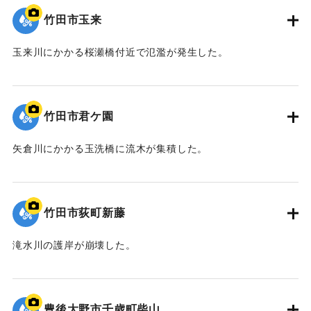
竹田市玉来
玉来川にかかる桜瀬橋付近で氾濫が発生した。
｜固有コード:
09922052
竹田市君ケ園
矢倉川にかかる玉洗橋に流木が集積した。
｜固有コード:
09922051
竹田市荻町新藤
滝水川の護岸が崩壊した。
｜固有コード:
09922050
豊後大野市千歳町柴山