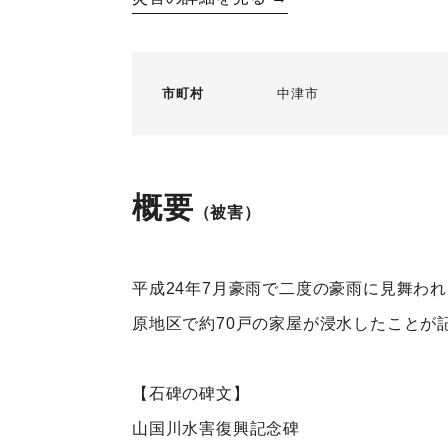
市町村
中津市
概要
（被害）
平成24年7月豪雨で二度の豪雨に見舞わ
原地区で約70戸の家屋が浸水したことが
【石碑の碑文】
山国川水害復興記念碑