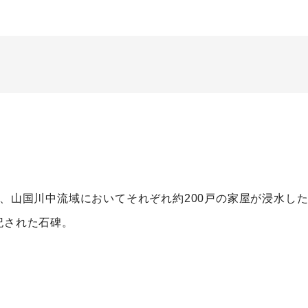
れ、山国川中流域においてそれぞれ約200戸の家屋が浸水し
記された石碑。