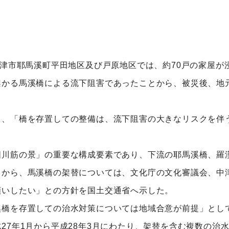
中津市耶馬溪町平田地区及び戸原地区では、約70戸の家屋が
かる馬溪橋による流下阻害であったことから、被災後、地
、「橋を存置しての整備は、流下阻害の大きなリスクを伴
川筋の景」の重要な構成要素であり、下流の耶馬溪橋、羅漢
とから、馬溪橋の架替については、文化庁の文化審議会、中
願いしたい」との方針を国土交通省へ示した。
橋を存置しての治水対策については地域合意が前提」とし
27年1月から平成28年3月にわたり、架替を含む複数の治