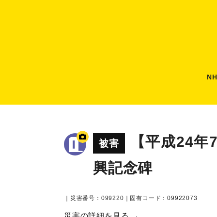
N
【平成24
被害
興記念碑
｜災害番号：099220｜固有コード：09922073
災害の詳細を見る →