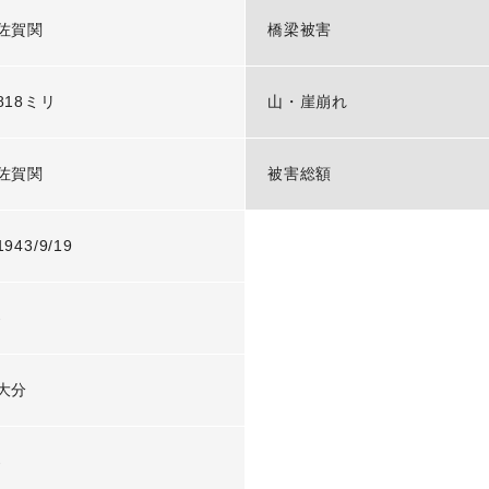
佐賀関
橋梁被害
818ミリ
山・崖崩れ
佐賀関
被害総額
1943/9/19
-
大分
-