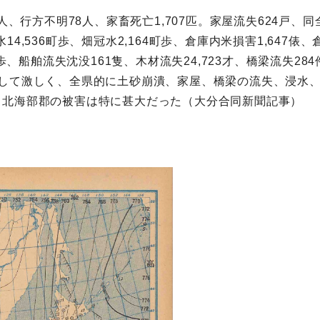
人、行方不明78人、家畜死亡1,707匹。家屋流失624戸、同全
冠水14,536町歩、畑冠水2,164町歩、倉庫内米損害1,647俵
町歩、船舶流失沈没161隻、木材流失24,723才、橋梁流失2
増して激しく、全県的に土砂崩潰、家屋、橋梁の流失、浸水
、北海部郡の被害は特に甚大だった（大分合同新聞記事）