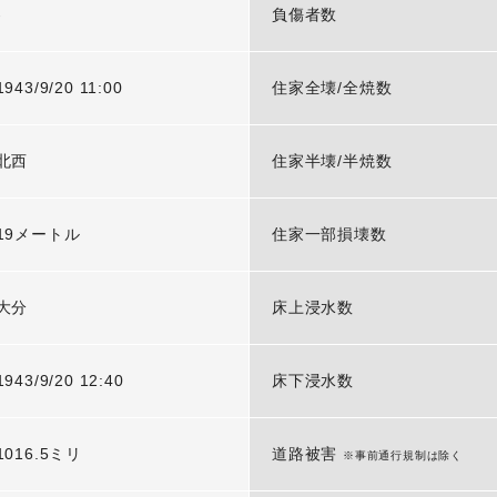
-
負傷者数
1943/9/20 11:00
住家全壊/全焼数
北西
住家半壊/半焼数
19メートル
住家一部損壊数
大分
床上浸水数
1943/9/20 12:40
床下浸水数
1016.5ミリ
道路被害
※事前通行規制は除く