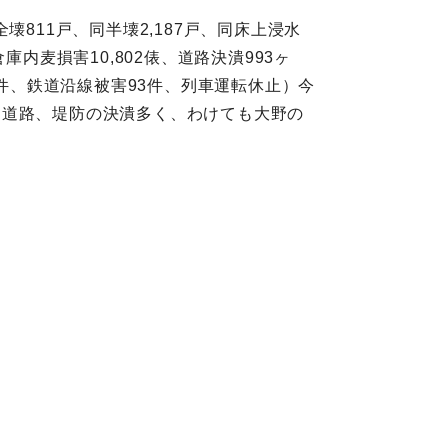
壊811戸、同半壊2,187戸、同床上浸水
、倉庫内麦損害10,802俵、道路決潰993ヶ
84件、鉄道沿線被害93件、列車運転休止）今
、道路、堤防の決潰多く、わけても大野の