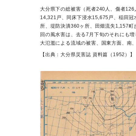
大分県下の総被害（死者240人、傷者126
14,321戸、同床下浸水15,675戸、稲田
所、堤防決潰360ヶ所、田畑流失1,157
回の風水害は、去る7月下旬のそれにも
大氾濫による流域の被害、国東方面、南
【出典：大分県災害誌 資料篇（1952）】