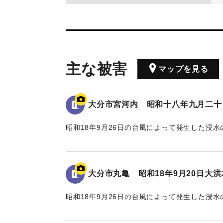
主な被害
マップを見る
大分市宮河内 昭和十八年九月二十
昭和18年9月26日の台風によって発生した浸
水位は看板の上にある水平の棒の位置であり、地
る。
大分市丸亀 昭和18年9月20日大
｜固有コード:
00481082
昭和18年9月26日の台風によって発生した浸
れている。水位は地面から2.4 mの位置に示さ