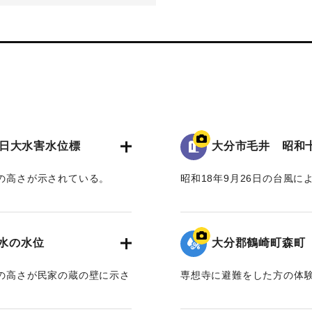
日大水害水位標
大分市毛井 昭和
水の高さが示されている。
昭和18年9月26日の台風
面から3.5 mの高さがあ
いる。
水位は地面から3.5 mの位
洪水の水位
大分郡鶴崎町森町
｜固有コード:
00481081
水の高さが民家の蔵の壁に示さ
専想寺に避難をした方の体
れている。
専想寺では本堂まであと50
流されてきた家が境内のム