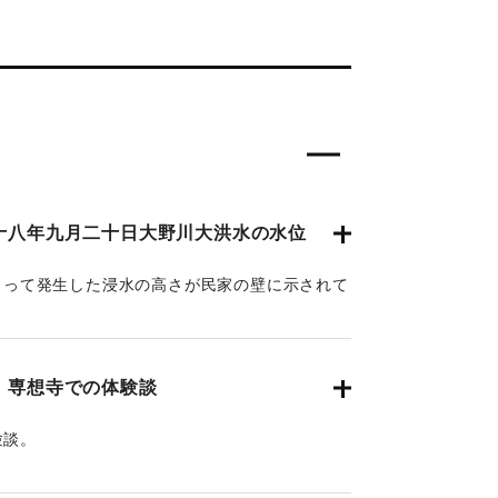
十八年九月二十日大野川大洪水の水位
によって発生した浸水の高さが民家の壁に示されて
置に示されている。
 専想寺での体験談
験談。
cmのところまで水位が上がった。
クノキに引っかかった。