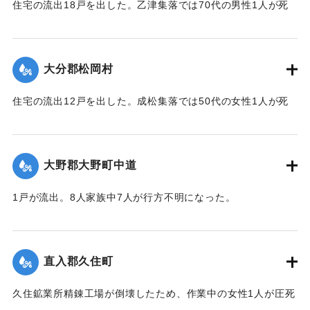
住宅の流出18戸を出した。乙津集落では70代の男性1人が死
亡した。
【出典：大分合同新聞 1943年9月23日朝刊3面、9月29日朝
刊3面】
大分郡松岡村
｜固有コード:
00481048
住宅の流出12戸を出した。成松集落では50代の女性1人が死
亡した。
【出典：大分合同新聞 1943年9月23日朝刊3面、9月29日朝
刊3面】
大野郡大野町中道
｜固有コード:
00481049
1戸が流出。8人家族中7人が行方不明になった。
【出典：大分合同新聞 1943年9月22日朝刊3面】
｜固有コード:
00481043
直入郡久住町
久住鉱業所精錬工場が倒壊したため、作業中の女性1人が圧死