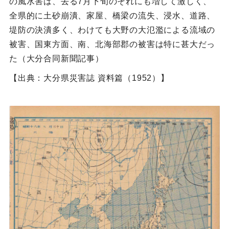
の風水害は、去る7月下旬のそれにも増して激しく、
全県的に土砂崩潰、家屋、橋梁の流失、浸水、道路、
堤防の決潰多く、わけても大野の大氾濫による流域の
被害、国東方面、南、北海部郡の被害は特に甚大だっ
た（大分合同新聞記事）
【出典：大分県災害誌 資料篇（1952）】