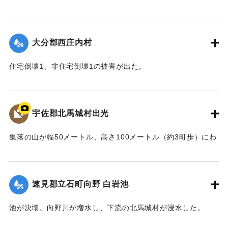
【出典：大分合同新聞 1943年9月22日朝刊3面】
｜固有コード:
00481034
大分郡西庄内村
住宅倒壊1、非住宅倒壊1の被害が出た。
【出典：大分合同新聞 1943年9月22日夕刊2面】
｜固有コード:
00481026
宇佐郡北馬城村出光
集落の山が幅50メートル、高さ100メートル（約3町歩）にわ
たって流出。住宅6戸が巻き込まれ27人が死亡した。
【出典：北馬城の昔をたずねて（北馬城の昔をたずねる
会）】
速見郡立石町向野 白岩池
｜固有コード:
00481027
池が決壊。向野川が増水し、下流の北馬城村が浸水した。
【出典：大分合同新聞 1943年9月22日朝刊3面】