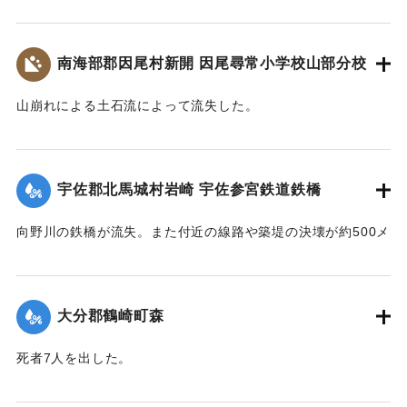
乗客150名を乗せた列車が立ち往生した。太平洋戦争中のこと
なわれた。23日には和泉少将の指揮する速見郡在京軍人会員
て、災害の実相を伝承するとともに、その風化を防ぎ、防
であるから乗客の中には多くの応召兵も含まれていた。立石
800人が駆けつけ国道の復旧作業に当ったが、作業は困難を極
災・減災対策の強化及び防災意識向上を図るため、ここに石
駅付近の街は浸水し濁流が洗っていたが、立石町長は、婦人
め車馬が通行できるようになったのは10月3日であった。
南海部郡因尾村新開 因尾尋常小学校山部分校
碑を建立します。
会員を召集して炊き出しをし、列車の乗客に配給した。
令和五年九月二十日
【出典：山香町誌（山香町誌刊行会、1982）（おおいた石造
【出典：山香町誌（山香町誌刊行会、1982）（おおいた石造
山崩れによる土石流によって流失した。
遺族関係者一同
文化研究会 松原保則氏の報告による）】
文化研究会 松原保則氏の報告による）】
出光自治区
【出典：分教場の跡を訪ねて その3 : 本匠西小学校 山部分校
｜固有コード:
00481072
樫峯分校,高司良恵,佐伯史談172,1996.6）】
【出典：碑文・宇佐市出光自治区】
｜固有コード:
00481073
宇佐郡北馬城村岩崎 宇佐参宮鉄道鉄橋
｜固有コード:
00481074
｜固有コード:
00481076
向野川の鉄橋が流失。また付近の線路や築堤の決壊が約500メ
ートルに達した。
【出典：大分新聞 1943年9月27日朝刊3面】
大分郡鶴崎町森
｜固有コード:
00481067
死者7人を出した。
【出典：大分新聞 1943年9月29日朝刊3面】