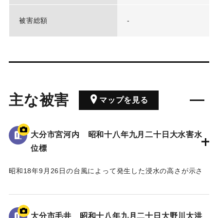
被害総額
-
主な被害
マップを見る
大分市宮河内 昭和十八年九月二十日大水害水
位標
昭和18年9月26日の台風によって発生した浸水の高さが示さ
れている。
水位は看板の上にある水平の棒の位置であり、地面から3.5 m
の高さがある。
大分市毛井 昭和十八年九月二十日大野川大洪