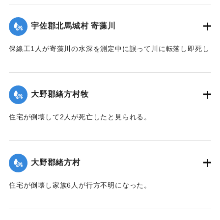
｜固有コード:
00481028
宇佐郡北馬城村 寄藻川
保線工1人が寄藻川の水深を測定中に誤って川に転落し即死し
た。
【出典：大分合同新聞 1943年9月22日朝刊3面】
大野郡緒方村牧
｜固有コード:
00481029
住宅が倒壊して2人が死亡したと見られる。
【出典：大分合同新聞 1943年9月22日夕刊2面】
｜固有コード:
00481022
大野郡緒方村
住宅が倒壊し家族6人が行方不明になった。
【出典：大分合同新聞 1943年9月22日夕刊2面】