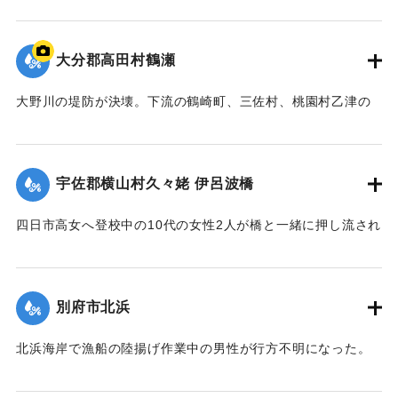
ぞれ重傷、軽傷を負った。
【出典：大分合同新聞 1943年9月22日夕刊2面】
大分郡高田村鶴瀬
｜固有コード:
00481016
大野川の堤防が決壊。下流の鶴崎町、三佐村、桃園村乙津の
一帯4000戸が浸水した。大野川は明治26年の洪水の水量を基
準に、以降50年の水勢を調査して河川改修工事を行い、さら
に大洪水のときより4尺（1.2メートル）も高く堤防を築いて
宇佐郡横山村久々姥 伊呂波橋
いた。堤防近くの鶴瀬集落は10数戸が一気に押し流され、7人
が死亡した。
四日市高女へ登校中の10代の女性2人が橋と一緒に押し流され
【出典：大分合同新聞 1943年9月21日朝刊2面、9月29日朝
行方不明になった。その後午前9時までに遺体が発見され収容
刊3面】
された。
【出典：大分合同新聞 1943年9月21日朝刊2面】
別府市北浜
｜固有コード:
00481009
｜固有コード:
00481010
北浜海岸で漁船の陸揚げ作業中の男性が行方不明になった。
【出典：大分合同新聞 1943年9月21日朝刊2面】