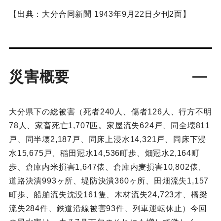
【出典：大分合同新聞 1943年9月22日夕刊2面】
災害概要
大分県下の総被害（死者240人、傷者126人、行方不明
78人、家畜死亡1,707匹。家屋流失624戸、同全壊811
戸、同半壊2,187戸、同床上浸水14,321戸、同床下浸
水15,675戸、稲田冠水14,536町歩、畑冠水2,164町
歩、倉庫内米損害1,647俵、倉庫内麦損害10,802俵、
道路決潰993ヶ所、堤防決潰360ヶ所、田畑流失1,157
町歩、船舶流失沈没161隻、木材流失24,723才、橋梁
流失284件、鉄道沿線被害93件、列車運転休止）今回