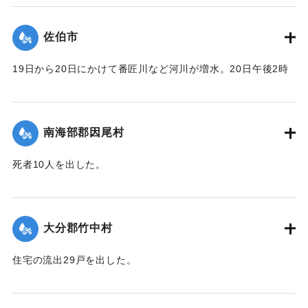
｜固有コード:
00481055
佐伯市
19日から20日にかけて番匠川など河川が増水。20日午後2時
頃には市内で軒下浸水1000戸あまりとなり、死者13人を出し
た。現地では警防団が平屋の住民をほかの2階建ての家へ避難
させるなどした。
南海部郡因尾村
【出典：大分合同新聞 1943年9月25日朝刊2面】
死者10人を出した。
｜固有コード:
00481056
【出典：大分合同新聞 1943年9月25日朝刊2面】
｜固有コード:
00481057
大分郡竹中村
住宅の流出29戸を出した。
【出典：大分合同新聞 1943年9月23日朝刊3面】