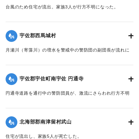
台風のため住宅が流出。家族3人が行方不明になった。
【出典：大分合同新聞 1943年9月22日朝刊3面】
｜固有コード:
00481031
宇佐郡西馬城村
月瀬川（寄藻川）の増水を警戒中の警防団の副団長が流れに
飲み込まれ行方不明になった。
【出典：大分合同新聞 1943年9月22日朝刊3面】
宇佐郡宇佐町南宇佐 円通寺
｜固有コード:
00481032
円通寺道路を通行中の警防団員が、激流にさらわれ行方不明
になった。
【出典：大分合同新聞 1943年9月22日朝刊3面】
北海部郡南津留村武山
｜固有コード:
00481033
住宅が流出し、家族5人が死亡した。