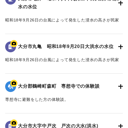
水の水位
｜固有コード:
00481082
昭和18年9月26日の台風によって発生した浸水の高さが民家
の壁に示されている。
水位は地面から3.5 mの位置に示されている。
大分市丸亀 昭和18年9月20日大洪水の水位
｜固有コード:
00481081
昭和18年9月26日の台風によって発生した浸水の高さが民家
の蔵の壁に示されている。水位は地面から2.4 mの位置に示さ
れている。
大分郡鶴崎町森町 専想寺での体験談
｜固有コード:
00481080
専想寺に避難をした方の体験談。
専想寺では本堂まであと50cmのところまで水位が上がった。
流されてきた家が境内のムクノキに引っかかった。
翌日の昼頃には水が引いていた。
大分市大字中戸次 戸次の大水(洪水)