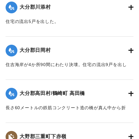
｜固有コード:
00481050
大分郡川添村
住宅の流出5戸を出した。
【出典：大分合同新聞 1943年9月23日朝刊3面】
｜固有コード:
00481051
大分郡日岡村
住吉海岸が4か所90間にわたり決壊。住宅の流出9戸を出し
た。
【出典：大分合同新聞 1943年9月23日朝刊3面】
大分郡高田村/鶴崎町 高田橋
｜固有コード:
00481052
長さ60メートルの鉄筋コンクリート造の橋が真ん中から折
れ、橋のたもとから両岸に並ぶような形になった。
【出典：大分合同新聞 1943年9月23日朝刊3面】
大野郡三重町下赤嶺