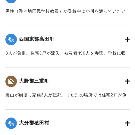
男性（香々地国民学校教員）が登校中に小川を渡っていたと
きに溺死した。
【出典：大分合同新聞 1943年9月22日夕刊2面】
西国東郡高田町
｜固有コード:
00481019
3人が負傷、住宅3戸が流失。被災者490人を寺院、学校に収
容し炊き出しを行った。
【出典：大分合同新聞 1943年9月22日夕刊2面】
大野郡三重町
｜固有コード:
00481020
裏山が崩壊し家族3人が圧死。また別の場所では住宅2戸が倒
壊し死傷者がいる見込み。
【出典：大分合同新聞 1943年9月22日夕刊2面】
大分郡稙田村
｜固有コード:
00481021