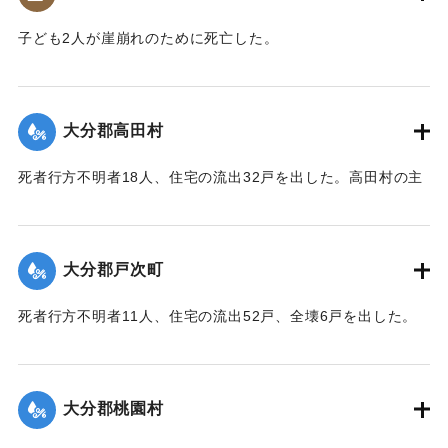
｜固有コード:
00481053
子ども2人が崖崩れのために死亡した。
【出典：大分合同新聞 1943年9月23日夕刊2面】
｜固有コード:
00481045
大分郡高田村
死者行方不明者18人、住宅の流出32戸を出した。高田村の主
要な産業である野菜畑は中鶴瀬集落付近で3〜5尺の（1.2〜
1.5メートル）砂利に埋まり、半数の約100町歩は3〜4寸
（9〜12センチ）の泥で覆われ収穫を迎えたごぼうはほとんど
大分郡戸次町
全滅した。
【出典：大分合同新聞 1943年9月23日朝刊3面】
死者行方不明者11人、住宅の流出52戸、全壊6戸を出した。
中戸次の死者は8人に達した。
｜固有コード:
00481046
【出典：大分合同新聞 1943年9月23日朝刊3面】
大分郡桃園村
｜固有コード:
00481047