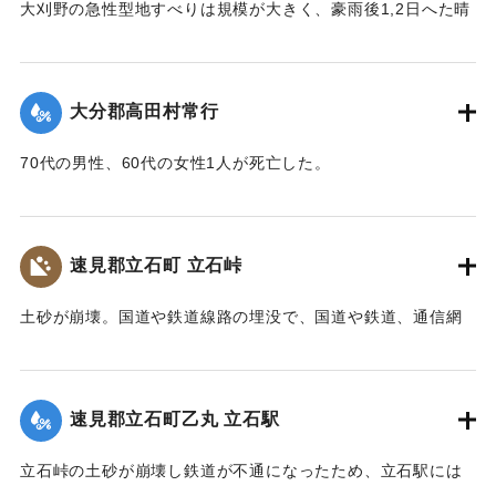
｜固有コード:
00481077
大刈野の急性型地すべりは規模が大きく、豪雨後1,2日へた晴
また、八坂神社の本殿は土石流により流失したが、石碑のそ
天の日に発生している。番匠川を堰きとめて天然ダムをつく
ばにある鳥居は被害を免れた。
り、500m上流の新開部落の小学校校舎を浮上し、2.5～3Km
上流に逆流させ、樫ノ峯部落の下流1Kmのところでとまっ
【碑文】
大分郡高田村常行
た。天然ダムはその後きれて下流に大水害を与えている。奥
昭和一八年（一九四三年）大分県下を襲った台風二十六号
畑の原におこった急性型地すべりは一家5名を生き埋めにし、
は、九月二十日、宇佐市の旧北馬城村出光地区に「山津波」
70代の男性、60代の女性1人が死亡した。
戸主はいまもなお行方不明である。
を発生させました。道路・河川・田畑などに甚大な被害をも
【出典：大分新聞 1943年9月29日朝刊3面】
【出典：日本の国土 : 自然と開発 下（小出博,東京大学出版
たらしただけでなく、多くの家屋をのみ込み、二十九人もの
会, 1973）】
尊い命を奪いました。
｜固有コード:
00481071
速見郡立石町 立石峠
太平洋戦争中だったこともあり、新聞にも大きくは取り扱
｜固有コード:
00481075
われませんでした。故に、近代の宇佐市災害史上最悪の大惨
土砂が崩壊。国道や鉄道線路の埋没で、国道や鉄道、通信網
事にも拘らず、宇佐市史に記録されることもなく、多くの市
もいっさい途絶えてしまった。21日午後1時、立石町は緊急町
民の記憶から消え去ろうとしていました。
会をを開いて災害復旧対策を協議した。22日には、町民を総
しかし、二十三年前、こうした史実を掘り起こし記録した
動員して立石峠の鉄道線路と国道の復旧作業に着手した。昼
のは、「北馬城の昔をたずねる会」の皆さんでした。その活
速見郡立石町乙丸 立石駅
夜兼行の奮闘のかいあって23日午前中には、早くも列車の開
動に対して改めて敬意を表します。
通を見ることができた。作業に当った人数は、のべ2000人に
令和五年はこの災害から八十年目の節目の年に当たりま
立石峠の土砂が崩壊し鉄道が不通になったため、立石駅には
及んだが、食事は、すべて婦人会員の炊き出しによってまか
す。犠牲となられた方々に謹んで哀悼の誠を捧げます。そし