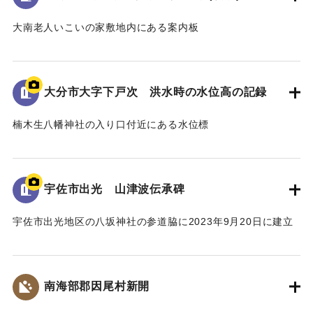
｜固有コード:
00481079
大南老人いこいの家敷地内にある案内板
昭和18年9月台風第26号によって発生した洪水の水位や被害
の詳細が示されている。水位は現在の地面より2.2ｍ。
倒壊家屋30戸、死者11名を出す大惨事であった。
大分市大字下戸次 洪水時の水位高の記録
[学生CERDの感想]
楠木生八幡神社の入り口付近にある水位標
地域住民の交流の場に設置されており、過去の災害について
昭和18年9月台風第26号によって発生した洪水の水位高が記
多くの人に知ってもらうことができる案内板となっている。
録されている。水位は標高14.307ｍに到達した。
【出典：案内板】
併せて昭和20年9月台風第16号、昭和36年10月の大雨によっ
宇佐市出光 山津波伝承碑
て発生した洪水の水位高も記録されている。
｜固有コード:
00481078
宇佐市出光地区の八坂神社の参道脇に2023年9月20日に建立
[学生CERDの感想]
された石碑。
3つの洪水の記録があることによって被害の度合いを比較する
1943（昭和18）年9月20日に発生した大規模な土石流によ
ことができた。その中でも昭和18年の水位高の記録から被害
り、八坂神社周辺の集落が被害を受けた。
の甚大さが伺えた。
南海部郡因尾村新開
災害発生当時の新聞には死者27人と記載されているが、近く
の寺の過去帳によれば、出光地区の死者は29人であった。