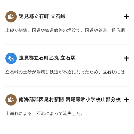
【出典：日本の国土 : 自然と開発 下（小出博,東京大学出版
たらしただけでなく、多くの家屋をのみ込み、二十九人もの
会, 1973）】
尊い命を奪いました。
｜固有コード:
00481071
速見郡立石町 立石峠
太平洋戦争中だったこともあり、新聞にも大きくは取り扱
｜固有コード:
00481075
われませんでした。故に、近代の宇佐市災害史上最悪の大惨
土砂が崩壊。国道や鉄道線路の埋没で、国道や鉄道、通信網
事にも拘らず、宇佐市史に記録されることもなく、多くの市
もいっさい途絶えてしまった。21日午後1時、立石町は緊急町
民の記憶から消え去ろうとしていました。
会をを開いて災害復旧対策を協議した。22日には、町民を総
しかし、二十三年前、こうした史実を掘り起こし記録した
動員して立石峠の鉄道線路と国道の復旧作業に着手した。昼
のは、「北馬城の昔をたずねる会」の皆さんでした。その活
速見郡立石町乙丸 立石駅
夜兼行の奮闘のかいあって23日午前中には、早くも列車の開
動に対して改めて敬意を表します。
通を見ることができた。作業に当った人数は、のべ2000人に
令和五年はこの災害から八十年目の節目の年に当たりま
立石峠の土砂が崩壊し鉄道が不通になったため、立石駅には
及んだが、食事は、すべて婦人会員の炊き出しによってまか
す。犠牲となられた方々に謹んで哀悼の誠を捧げます。そし
乗客150名を乗せた列車が立ち往生した。太平洋戦争中のこと
なわれた。23日には和泉少将の指揮する速見郡在京軍人会員
て、災害の実相を伝承するとともに、その風化を防ぎ、防
であるから乗客の中には多くの応召兵も含まれていた。立石
800人が駆けつけ国道の復旧作業に当ったが、作業は困難を極
災・減災対策の強化及び防災意識向上を図るため、ここに石
駅付近の街は浸水し濁流が洗っていたが、立石町長は、婦人
め車馬が通行できるようになったのは10月3日であった。
南海部郡因尾村新開 因尾尋常小学校山部分校
碑を建立します。
会員を召集して炊き出しをし、列車の乗客に配給した。
令和五年九月二十日
【出典：山香町誌（山香町誌刊行会、1982）（おおいた石造
【出典：山香町誌（山香町誌刊行会、1982）（おおいた石造
山崩れによる土石流によって流失した。
遺族関係者一同
文化研究会 松原保則氏の報告による）】
文化研究会 松原保則氏の報告による）】
出光自治区
【出典：分教場の跡を訪ねて その3 : 本匠西小学校 山部分校
｜固有コード:
00481072
樫峯分校,高司良恵,佐伯史談172,1996.6）】
【出典：碑文・宇佐市出光自治区】
｜固有コード:
00481073