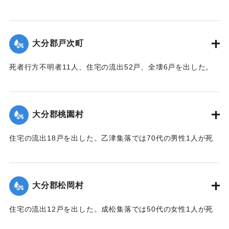
要な産業である野菜畑は中鶴瀬集落付近で3〜5尺の（1.2〜
1.5メートル）砂利に埋まり、半数の約100町歩は3〜4寸
（9〜12センチ）の泥で覆われ収穫を迎えたごぼうはほとんど
大分郡戸次町
全滅した。
【出典：大分合同新聞 1943年9月23日朝刊3面】
死者行方不明者11人、住宅の流出52戸、全壊6戸を出した。
中戸次の死者は8人に達した。
｜固有コード:
00481046
【出典：大分合同新聞 1943年9月23日朝刊3面】
大分郡桃園村
｜固有コード:
00481047
住宅の流出18戸を出した。乙津集落では70代の男性1人が死
亡した。
【出典：大分合同新聞 1943年9月23日朝刊3面、9月29日朝
刊3面】
大分郡松岡村
｜固有コード:
00481048
住宅の流出12戸を出した。成松集落では50代の女性1人が死
亡した。