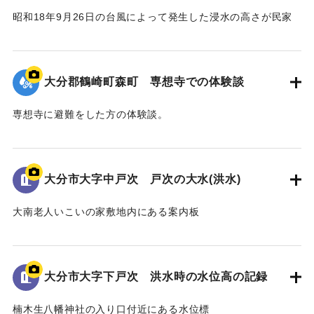
昭和18年9月26日の台風によって発生した浸水の高さが民家
の壁に示されている。
水位は地面から3.5 mの位置に示されている。
大分郡鶴崎町森町 専想寺での体験談
｜固有コード:
00481081
専想寺に避難をした方の体験談。
専想寺では本堂まであと50cmのところまで水位が上がった。
流されてきた家が境内のムクノキに引っかかった。
翌日の昼頃には水が引いていた。
大分市大字中戸次 戸次の大水(洪水)
｜固有コード:
00481079
大南老人いこいの家敷地内にある案内板
昭和18年9月台風第26号によって発生した洪水の水位や被害
の詳細が示されている。水位は現在の地面より2.2ｍ。
倒壊家屋30戸、死者11名を出す大惨事であった。
大分市大字下戸次 洪水時の水位高の記録
[学生CERDの感想]
楠木生八幡神社の入り口付近にある水位標