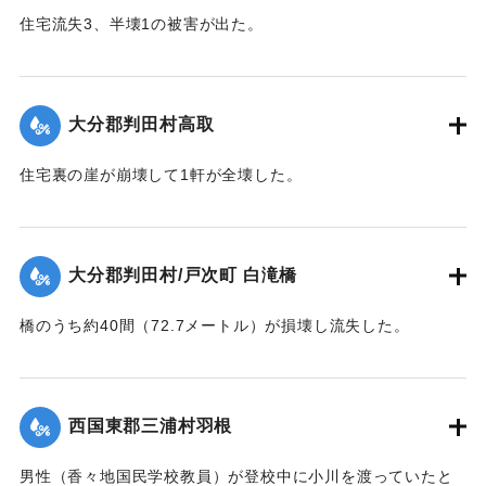
住宅流失3、半壊1の被害が出た。
【出典：大分合同新聞 1943年9月22日夕刊2面】
｜固有コード:
00481025
大分郡判田村高取
住宅裏の崖が崩壊して1軒が全壊した。
【出典：大分合同新聞 1943年9月22日夕刊2面】
｜固有コード:
00481017
大分郡判田村/戸次町 白滝橋
橋のうち約40間（72.7メートル）が損壊し流失した。
【出典：大分合同新聞 1943年9月22日夕刊2面】
｜固有コード:
00481018
西国東郡三浦村羽根
男性（香々地国民学校教員）が登校中に小川を渡っていたと