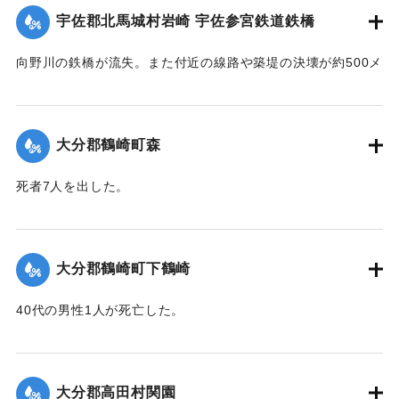
宇佐郡北馬城村岩崎 宇佐参宮鉄道鉄橋
｜固有コード:
00481074
｜固有コード:
00481076
向野川の鉄橋が流失。また付近の線路や築堤の決壊が約500メ
ートルに達した。
【出典：大分新聞 1943年9月27日朝刊3面】
大分郡鶴崎町森
｜固有コード:
00481067
死者7人を出した。
【出典：大分新聞 1943年9月29日朝刊3面】
｜固有コード:
00481068
大分郡鶴崎町下鶴崎
40代の男性1人が死亡した。
【出典：大分新聞 1943年9月29日朝刊3面】
｜固有コード:
00481069
大分郡高田村関園