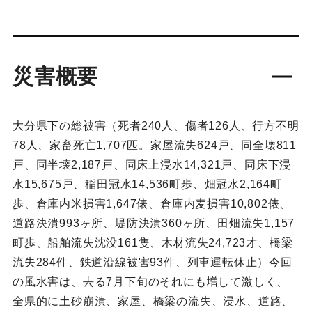
災害概要
大分県下の総被害（死者240人、傷者126人、行方不明
78人、家畜死亡1,707匹。家屋流失624戸、同全壊811
戸、同半壊2,187戸、同床上浸水14,321戸、同床下浸
水15,675戸、稲田冠水14,536町歩、畑冠水2,164町
歩、倉庫内米損害1,647俵、倉庫内麦損害10,802俵、
道路決潰993ヶ所、堤防決潰360ヶ所、田畑流失1,157
町歩、船舶流失沈没161隻、木材流失24,723才、橋梁
流失284件、鉄道沿線被害93件、列車運転休止）今回
の風水害は、去る7月下旬のそれにも増して激しく、
全県的に土砂崩潰、家屋、橋梁の流失、浸水、道路、