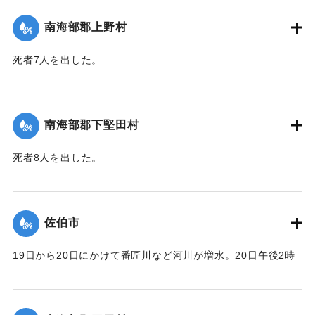
｜固有コード:
00481061
南海部郡上野村
死者7人を出した。
【出典：大分合同新聞 1943年9月25日朝刊2面】
｜固有コード:
00481054
南海部郡下堅田村
死者8人を出した。
【出典：大分合同新聞 1943年9月25日朝刊2面】
｜固有コード:
00481055
佐伯市
19日から20日にかけて番匠川など河川が増水。20日午後2時
頃には市内で軒下浸水1000戸あまりとなり、死者13人を出し
た。現地では警防団が平屋の住民をほかの2階建ての家へ避難
させるなどした。