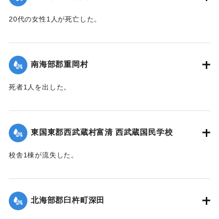
20代の女性1人が死亡した。
【出典：大分新聞 1943年9月29日朝刊3面】
｜固有コード:
00481070
南海部郡重岡村
死者1人を出した。
【出典：大分合同新聞 1943年9月25日朝刊2面】
｜固有コード:
00481062
東国東郡西武蔵村富清 西武蔵国民学校
校舎1棟が流失した。
【出典：大分新聞 1943年9月26日朝刊4面】
｜固有コード:
00481063
北海部郡臼杵町深田