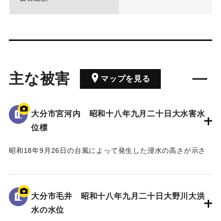
主な被害
マップを見る
大分市宮河内 昭和十八年九月二十日大水害水
位標
昭和18年9月26日の台風によって発生した浸水の高さが示さ
れている。
水位は看板の上にある水平の棒の位置であり、地面から3.5 m
の高さがある。
大分市毛井 昭和十八年九月二十日大野川大洪
水の水位
｜固有コード:
00481082