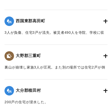
きに溺死した。
【出典：大分合同新聞 1943年9月22日夕刊2面】
西国東郡高田町
｜固有コード:
00481019
3人が負傷、住宅3戸が流失。被災者490人を寺院、学校に収
容し炊き出しを行った。
【出典：大分合同新聞 1943年9月22日夕刊2面】
大野郡三重町
｜固有コード:
00481020
裏山が崩壊し家族3人が圧死。また別の場所では住宅2戸が倒
壊し死傷者がいる見込み。
【出典：大分合同新聞 1943年9月22日夕刊2面】
大分郡稙田村
｜固有コード:
00481021
200戸の住宅が浸水した。
【出典：大分合同新聞 1943年9月21日朝刊2面】