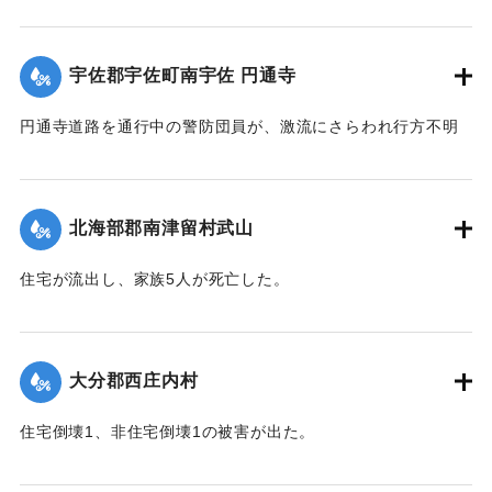
飲み込まれ行方不明になった。
【出典：大分合同新聞 1943年9月22日朝刊3面】
宇佐郡宇佐町南宇佐 円通寺
｜固有コード:
00481032
円通寺道路を通行中の警防団員が、激流にさらわれ行方不明
になった。
【出典：大分合同新聞 1943年9月22日朝刊3面】
北海部郡南津留村武山
｜固有コード:
00481033
住宅が流出し、家族5人が死亡した。
【出典：大分合同新聞 1943年9月22日朝刊3面】
｜固有コード:
00481034
大分郡西庄内村
住宅倒壊1、非住宅倒壊1の被害が出た。
【出典：大分合同新聞 1943年9月22日夕刊2面】