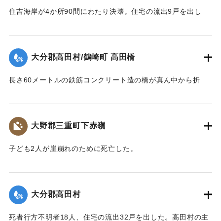
住吉海岸が4か所90間にわたり決壊。住宅の流出9戸を出し
た。
【出典：大分合同新聞 1943年9月23日朝刊3面】
大分郡高田村/鶴崎町 高田橋
｜固有コード:
00481052
長さ60メートルの鉄筋コンクリート造の橋が真ん中から折
れ、橋のたもとから両岸に並ぶような形になった。
【出典：大分合同新聞 1943年9月23日朝刊3面】
大野郡三重町下赤嶺
｜固有コード:
00481053
子ども2人が崖崩れのために死亡した。
【出典：大分合同新聞 1943年9月23日夕刊2面】
｜固有コード:
00481045
大分郡高田村
死者行方不明者18人、住宅の流出32戸を出した。高田村の主