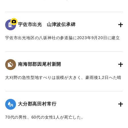
地域住民の交流の場に設置されており、過去の災害について
昭和18年9月台風第26号によって発生した洪水の水位高が記
多くの人に知ってもらうことができる案内板となっている。
録されている。水位は標高14.307ｍに到達した。
【出典：案内板】
併せて昭和20年9月台風第16号、昭和36年10月の大雨によっ
宇佐市出光 山津波伝承碑
て発生した洪水の水位高も記録されている。
｜固有コード:
00481078
宇佐市出光地区の八坂神社の参道脇に2023年9月20日に建立
[学生CERDの感想]
された石碑。
3つの洪水の記録があることによって被害の度合いを比較する
1943（昭和18）年9月20日に発生した大規模な土石流によ
ことができた。その中でも昭和18年の水位高の記録から被害
り、八坂神社周辺の集落が被害を受けた。
の甚大さが伺えた。
南海部郡因尾村新開
災害発生当時の新聞には死者27人と記載されているが、近く
の寺の過去帳によれば、出光地区の死者は29人であった。
｜固有コード:
00481077
大刈野の急性型地すべりは規模が大きく、豪雨後1,2日へた晴
また、八坂神社の本殿は土石流により流失したが、石碑のそ
天の日に発生している。番匠川を堰きとめて天然ダムをつく
ばにある鳥居は被害を免れた。
り、500m上流の新開部落の小学校校舎を浮上し、2.5～3Km
上流に逆流させ、樫ノ峯部落の下流1Kmのところでとまっ
【碑文】
大分郡高田村常行
た。天然ダムはその後きれて下流に大水害を与えている。奥
昭和一八年（一九四三年）大分県下を襲った台風二十六号
畑の原におこった急性型地すべりは一家5名を生き埋めにし、
は、九月二十日、宇佐市の旧北馬城村出光地区に「山津波」
70代の男性、60代の女性1人が死亡した。
戸主はいまもなお行方不明である。
を発生させました。道路・河川・田畑などに甚大な被害をも
【出典：大分新聞 1943年9月29日朝刊3面】