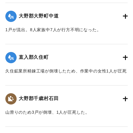
【出典：大分合同新聞 1943年9月23日朝刊3面、9月29日朝
刊3面】
大野郡大野町中道
｜固有コード:
00481049
1戸が流出。8人家族中7人が行方不明になった。
【出典：大分合同新聞 1943年9月22日朝刊3面】
｜固有コード:
00481043
直入郡久住町
久住鉱業所精錬工場が倒壊したため、作業中の女性1人が圧死
した。
【出典：大分合同新聞 1943年9月22日朝刊3面】
大野郡千歳村石田
｜固有コード:
00481044
山滑りのため3戸が倒壊、1人が圧死した。
【出典：大分合同新聞 1943年9月22日朝刊3面】