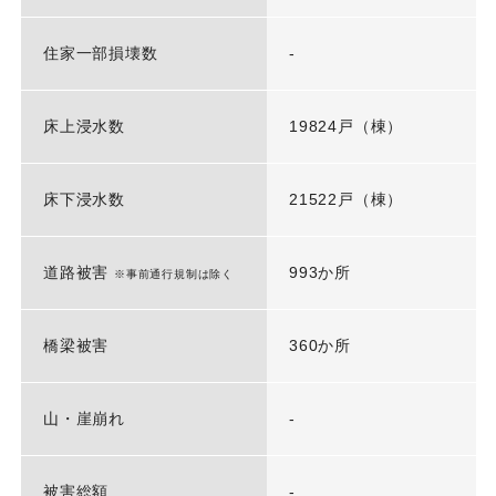
住家一部損壊数
-
床上浸水数
19824戸（棟）
床下浸水数
21522戸（棟）
道路被害
993か所
※事前通行規制は除く
橋梁被害
360か所
山・崖崩れ
-
被害総額
-