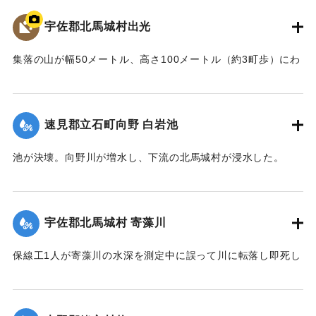
｜固有コード:
00481026
宇佐郡北馬城村出光
集落の山が幅50メートル、高さ100メートル（約3町歩）にわ
たって流出。住宅6戸が巻き込まれ27人が死亡した。
【出典：北馬城の昔をたずねて（北馬城の昔をたずねる
会）】
速見郡立石町向野 白岩池
｜固有コード:
00481027
池が決壊。向野川が増水し、下流の北馬城村が浸水した。
【出典：大分合同新聞 1943年9月22日朝刊3面】
｜固有コード:
00481028
宇佐郡北馬城村 寄藻川
保線工1人が寄藻川の水深を測定中に誤って川に転落し即死し
た。
【出典：大分合同新聞 1943年9月22日朝刊3面】