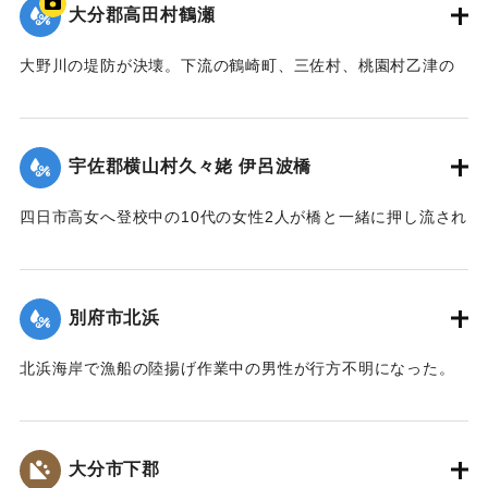
大分郡高田村鶴瀬
｜固有コード:
00481016
大野川の堤防が決壊。下流の鶴崎町、三佐村、桃園村乙津の
一帯4000戸が浸水した。大野川は明治26年の洪水の水量を基
準に、以降50年の水勢を調査して河川改修工事を行い、さら
に大洪水のときより4尺（1.2メートル）も高く堤防を築いて
宇佐郡横山村久々姥 伊呂波橋
いた。堤防近くの鶴瀬集落は10数戸が一気に押し流され、7人
が死亡した。
四日市高女へ登校中の10代の女性2人が橋と一緒に押し流され
【出典：大分合同新聞 1943年9月21日朝刊2面、9月29日朝
行方不明になった。その後午前9時までに遺体が発見され収容
刊3面】
された。
【出典：大分合同新聞 1943年9月21日朝刊2面】
別府市北浜
｜固有コード:
00481009
｜固有コード:
00481010
北浜海岸で漁船の陸揚げ作業中の男性が行方不明になった。
【出典：大分合同新聞 1943年9月21日朝刊2面】
｜固有コード:
00481011
大分市下郡