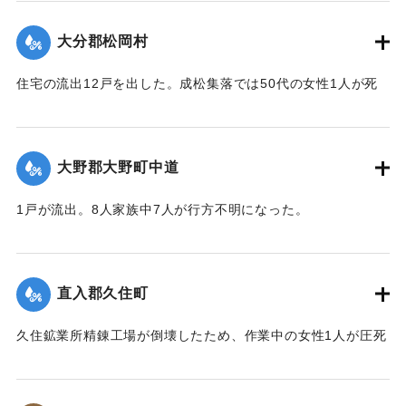
【出典：大分合同新聞 1943年9月23日朝刊3面、9月29日朝
刊3面】
大分郡松岡村
｜固有コード:
00481048
住宅の流出12戸を出した。成松集落では50代の女性1人が死
亡した。
【出典：大分合同新聞 1943年9月23日朝刊3面、9月29日朝
刊3面】
大野郡大野町中道
｜固有コード:
00481049
1戸が流出。8人家族中7人が行方不明になった。
【出典：大分合同新聞 1943年9月22日朝刊3面】
｜固有コード:
00481043
直入郡久住町
久住鉱業所精錬工場が倒壊したため、作業中の女性1人が圧死
した。
【出典：大分合同新聞 1943年9月22日朝刊3面】