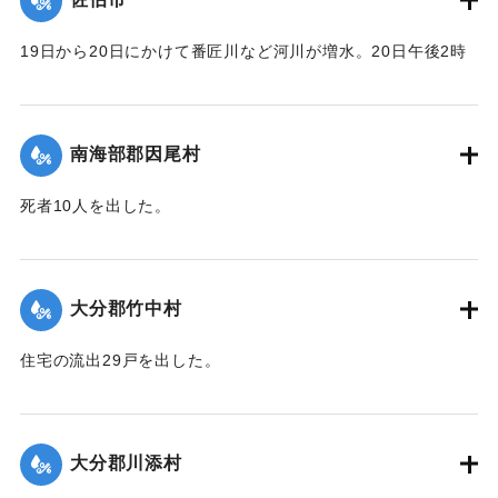
19日から20日にかけて番匠川など河川が増水。20日午後2時
頃には市内で軒下浸水1000戸あまりとなり、死者13人を出し
た。現地では警防団が平屋の住民をほかの2階建ての家へ避難
させるなどした。
南海部郡因尾村
【出典：大分合同新聞 1943年9月25日朝刊2面】
死者10人を出した。
｜固有コード:
00481056
【出典：大分合同新聞 1943年9月25日朝刊2面】
｜固有コード:
00481057
大分郡竹中村
住宅の流出29戸を出した。
【出典：大分合同新聞 1943年9月23日朝刊3面】
｜固有コード:
00481050
大分郡川添村