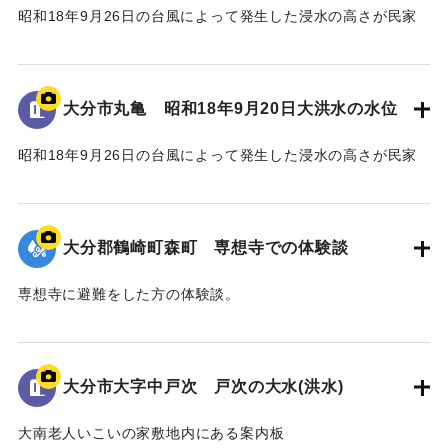
昭和18年9月26日の台風によって発生した浸水の高さが民家
の壁に示されている。
水位は地面から3.5 mの位置に示されている。
大分市丸亀 昭和18年9月20日大洪水の水位
｜固有コード:
00481081
昭和18年9月26日の台風によって発生した浸水の高さが民家
の蔵の壁に示されている。水位は地面から2.4 mの位置に示さ
れている。
大分郡鶴崎町森町 専想寺での体験談
｜固有コード:
00481080
専想寺に避難をした方の体験談。
専想寺では本堂まであと50cmのところまで水位が上がった。
流されてきた家が境内のムクノキに引っかかった。
翌日の昼頃には水が引いていた。
大分市大字中戸次 戸次の大水(洪水)
｜固有コード:
00481079
大南老人いこいの家敷地内にある案内板