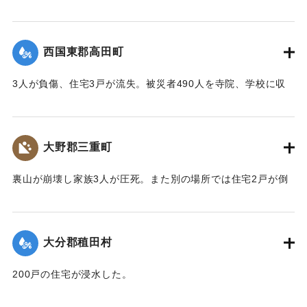
きに溺死した。
【出典：大分合同新聞 1943年9月22日夕刊2面】
西国東郡高田町
｜固有コード:
00481019
3人が負傷、住宅3戸が流失。被災者490人を寺院、学校に収
容し炊き出しを行った。
【出典：大分合同新聞 1943年9月22日夕刊2面】
大野郡三重町
｜固有コード:
00481020
裏山が崩壊し家族3人が圧死。また別の場所では住宅2戸が倒
壊し死傷者がいる見込み。
【出典：大分合同新聞 1943年9月22日夕刊2面】
大分郡稙田村
｜固有コード:
00481021
200戸の住宅が浸水した。
【出典：大分合同新聞 1943年9月21日朝刊2面】