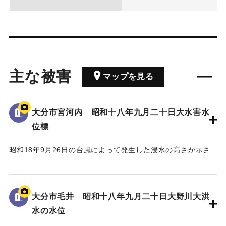
主な被害
マップを見る
大分市宮河内 昭和十八年九月二十日大水害水
位標
昭和18年9月26日の台風によって発生した浸水の高さが示さ
れている。
水位は看板の上にある水平の棒の位置であり、地面から3.5 m
の高さがある。
大分市毛井 昭和十八年九月二十日大野川大洪
水の水位
｜固有コード:
00481082