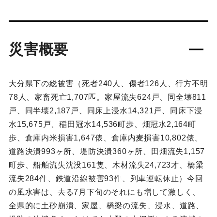
災害概要
大分県下の総被害（死者240人、傷者126人、行方不明
78人、家畜死亡1,707匹。家屋流失624戸、同全壊811
戸、同半壊2,187戸、同床上浸水14,321戸、同床下浸
水15,675戸、稲田冠水14,536町歩、畑冠水2,164町
歩、倉庫内米損害1,647俵、倉庫内麦損害10,802俵、
道路決潰993ヶ所、堤防決潰360ヶ所、田畑流失1,157
町歩、船舶流失沈没161隻、木材流失24,723才、橋梁
流失284件、鉄道沿線被害93件、列車運転休止）今回
の風水害は、去る7月下旬のそれにも増して激しく、
全県的に土砂崩潰、家屋、橋梁の流失、浸水、道路、