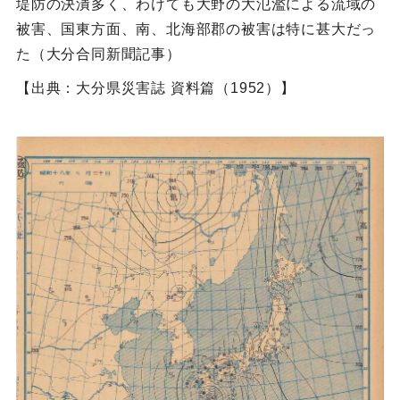
堤防の決潰多く、わけても大野の大氾濫による流域の
被害、国東方面、南、北海部郡の被害は特に甚大だっ
た（大分合同新聞記事）
【出典：大分県災害誌 資料篇（1952）】