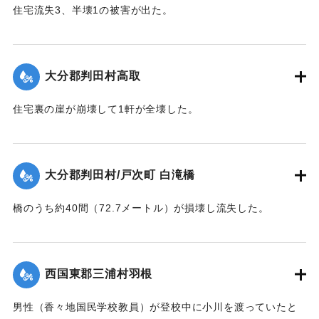
住宅流失3、半壊1の被害が出た。
【出典：大分合同新聞 1943年9月22日夕刊2面】
｜固有コード:
00481025
大分郡判田村高取
住宅裏の崖が崩壊して1軒が全壊した。
【出典：大分合同新聞 1943年9月22日夕刊2面】
｜固有コード:
00481017
大分郡判田村/戸次町 白滝橋
橋のうち約40間（72.7メートル）が損壊し流失した。
【出典：大分合同新聞 1943年9月22日夕刊2面】
｜固有コード:
00481018
西国東郡三浦村羽根
男性（香々地国民学校教員）が登校中に小川を渡っていたと