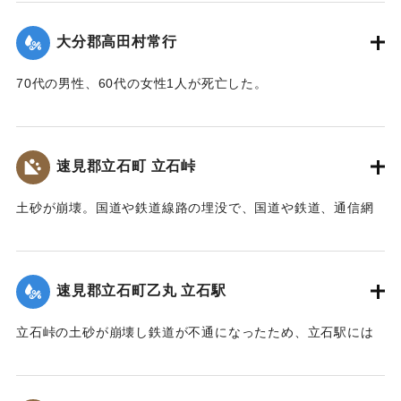
り、500m上流の新開部落の小学校校舎を浮上し、2.5～3Km
上流に逆流させ、樫ノ峯部落の下流1Kmのところでとまっ
【碑文】
大分郡高田村常行
た。天然ダムはその後きれて下流に大水害を与えている。奥
昭和一八年（一九四三年）大分県下を襲った台風二十六号
畑の原におこった急性型地すべりは一家5名を生き埋めにし、
は、九月二十日、宇佐市の旧北馬城村出光地区に「山津波」
70代の男性、60代の女性1人が死亡した。
戸主はいまもなお行方不明である。
を発生させました。道路・河川・田畑などに甚大な被害をも
【出典：大分新聞 1943年9月29日朝刊3面】
【出典：日本の国土 : 自然と開発 下（小出博,東京大学出版
たらしただけでなく、多くの家屋をのみ込み、二十九人もの
会, 1973）】
尊い命を奪いました。
｜固有コード:
00481071
速見郡立石町 立石峠
太平洋戦争中だったこともあり、新聞にも大きくは取り扱
｜固有コード:
00481075
われませんでした。故に、近代の宇佐市災害史上最悪の大惨
土砂が崩壊。国道や鉄道線路の埋没で、国道や鉄道、通信網
事にも拘らず、宇佐市史に記録されることもなく、多くの市
もいっさい途絶えてしまった。21日午後1時、立石町は緊急町
民の記憶から消え去ろうとしていました。
会をを開いて災害復旧対策を協議した。22日には、町民を総
しかし、二十三年前、こうした史実を掘り起こし記録した
動員して立石峠の鉄道線路と国道の復旧作業に着手した。昼
のは、「北馬城の昔をたずねる会」の皆さんでした。その活
速見郡立石町乙丸 立石駅
夜兼行の奮闘のかいあって23日午前中には、早くも列車の開
動に対して改めて敬意を表します。
通を見ることができた。作業に当った人数は、のべ2000人に
令和五年はこの災害から八十年目の節目の年に当たりま
立石峠の土砂が崩壊し鉄道が不通になったため、立石駅には
及んだが、食事は、すべて婦人会員の炊き出しによってまか
す。犠牲となられた方々に謹んで哀悼の誠を捧げます。そし
乗客150名を乗せた列車が立ち往生した。太平洋戦争中のこと
なわれた。23日には和泉少将の指揮する速見郡在京軍人会員
て、災害の実相を伝承するとともに、その風化を防ぎ、防
であるから乗客の中には多くの応召兵も含まれていた。立石
800人が駆けつけ国道の復旧作業に当ったが、作業は困難を極
災・減災対策の強化及び防災意識向上を図るため、ここに石
駅付近の街は浸水し濁流が洗っていたが、立石町長は、婦人