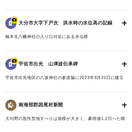
昭和18年9月台風第26号によって発生した洪水の水位や被害
の詳細が示されている。水位は現在の地面より2.2ｍ。
倒壊家屋30戸、死者11名を出す大惨事であった。
大分市大字下戸次 洪水時の水位高の記録
[学生CERDの感想]
楠木生八幡神社の入り口付近にある水位標
地域住民の交流の場に設置されており、過去の災害について
昭和18年9月台風第26号によって発生した洪水の水位高が記
多くの人に知ってもらうことができる案内板となっている。
録されている。水位は標高14.307ｍに到達した。
【出典：案内板】
併せて昭和20年9月台風第16号、昭和36年10月の大雨によっ
宇佐市出光 山津波伝承碑
て発生した洪水の水位高も記録されている。
｜固有コード:
00481078
宇佐市出光地区の八坂神社の参道脇に2023年9月20日に建立
[学生CERDの感想]
された石碑。
3つの洪水の記録があることによって被害の度合いを比較する
1943（昭和18）年9月20日に発生した大規模な土石流によ
ことができた。その中でも昭和18年の水位高の記録から被害
り、八坂神社周辺の集落が被害を受けた。
の甚大さが伺えた。
南海部郡因尾村新開
災害発生当時の新聞には死者27人と記載されているが、近く
の寺の過去帳によれば、出光地区の死者は29人であった。
｜固有コード:
00481077
大刈野の急性型地すべりは規模が大きく、豪雨後1,2日へた晴
また、八坂神社の本殿は土石流により流失したが、石碑のそ
天の日に発生している。番匠川を堰きとめて天然ダムをつく
ばにある鳥居は被害を免れた。