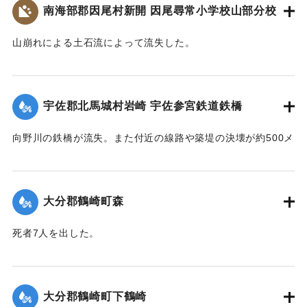
め車馬が通行できるようになったのは10月3日であった。
南海部郡因尾村新開 因尾尋常小学校山部分校
碑を建立します。
会員を召集して炊き出しをし、列車の乗客に配給した。
令和五年九月二十日
【出典：山香町誌（山香町誌刊行会、1982）（おおいた石造
【出典：山香町誌（山香町誌刊行会、1982）（おおいた石造
山崩れによる土石流によって流失した。
遺族関係者一同
文化研究会 松原保則氏の報告による）】
文化研究会 松原保則氏の報告による）】
出光自治区
【出典：分教場の跡を訪ねて その3 : 本匠西小学校 山部分校
｜固有コード:
00481072
樫峯分校,高司良恵,佐伯史談172,1996.6）】
【出典：碑文・宇佐市出光自治区】
｜固有コード:
00481073
宇佐郡北馬城村岩崎 宇佐参宮鉄道鉄橋
｜固有コード:
00481074
｜固有コード:
00481076
向野川の鉄橋が流失。また付近の線路や築堤の決壊が約500メ
ートルに達した。
【出典：大分新聞 1943年9月27日朝刊3面】
大分郡鶴崎町森
｜固有コード:
00481067
死者7人を出した。
【出典：大分新聞 1943年9月29日朝刊3面】
｜固有コード:
00481068
大分郡鶴崎町下鶴崎