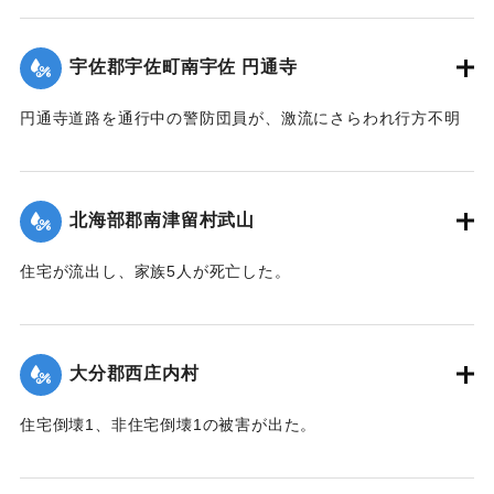
【出典：大分合同新聞 1943年9月22日朝刊3面】
｜固有コード:
00481031
宇佐郡宇佐町南宇佐 円通寺
円通寺道路を通行中の警防団員が、激流にさらわれ行方不明
になった。
【出典：大分合同新聞 1943年9月22日朝刊3面】
北海部郡南津留村武山
｜固有コード:
00481033
住宅が流出し、家族5人が死亡した。
【出典：大分合同新聞 1943年9月22日朝刊3面】
｜固有コード:
00481034
大分郡西庄内村
住宅倒壊1、非住宅倒壊1の被害が出た。
【出典：大分合同新聞 1943年9月22日夕刊2面】