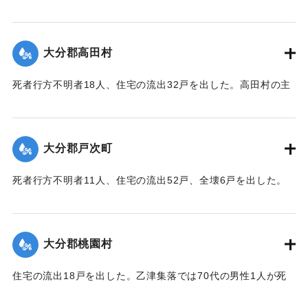
【出典：大分合同新聞 1943年9月23日夕刊2面】
｜固有コード:
00481045
大分郡高田村
死者行方不明者18人、住宅の流出32戸を出した。高田村の主
要な産業である野菜畑は中鶴瀬集落付近で3〜5尺の（1.2〜
1.5メートル）砂利に埋まり、半数の約100町歩は3〜4寸
（9〜12センチ）の泥で覆われ収穫を迎えたごぼうはほとんど
大分郡戸次町
全滅した。
【出典：大分合同新聞 1943年9月23日朝刊3面】
死者行方不明者11人、住宅の流出52戸、全壊6戸を出した。
中戸次の死者は8人に達した。
｜固有コード:
00481046
【出典：大分合同新聞 1943年9月23日朝刊3面】
大分郡桃園村
｜固有コード:
00481047
住宅の流出18戸を出した。乙津集落では70代の男性1人が死
亡した。