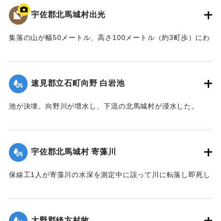
｜固有コード:
00481026
宇佐郡北馬城村出光
集落の山が幅50メートル、高さ100メートル（約3町歩）にわ
たって流出。住宅6戸が巻き込まれ27人が死亡した。
【出典：北馬城の昔をたずねて（北馬城の昔をたずねる
会）】
速見郡立石町向野 白岩池
｜固有コード:
00481027
池が決壊。向野川が増水し、下流の北馬城村が浸水した。
【出典：大分合同新聞 1943年9月22日朝刊3面】
｜固有コード:
00481028
宇佐郡北馬城村 寄藻川
保線工1人が寄藻川の水深を測定中に誤って川に転落し即死し
た。
【出典：大分合同新聞 1943年9月22日朝刊3面】
大野郡緒方村牧