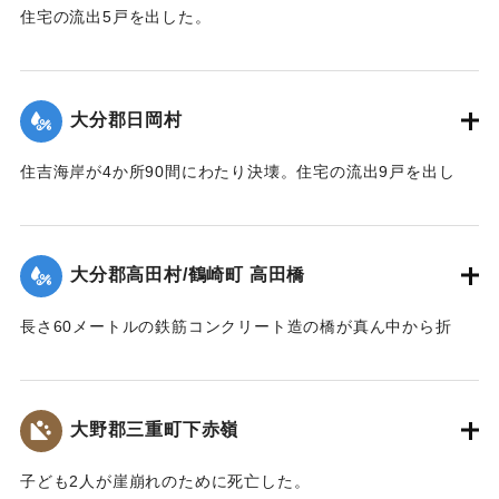
住宅の流出5戸を出した。
【出典：大分合同新聞 1943年9月23日朝刊3面】
｜固有コード:
00481051
大分郡日岡村
住吉海岸が4か所90間にわたり決壊。住宅の流出9戸を出し
た。
【出典：大分合同新聞 1943年9月23日朝刊3面】
大分郡高田村/鶴崎町 高田橋
｜固有コード:
00481052
長さ60メートルの鉄筋コンクリート造の橋が真ん中から折
れ、橋のたもとから両岸に並ぶような形になった。
【出典：大分合同新聞 1943年9月23日朝刊3面】
大野郡三重町下赤嶺
｜固有コード:
00481053
子ども2人が崖崩れのために死亡した。