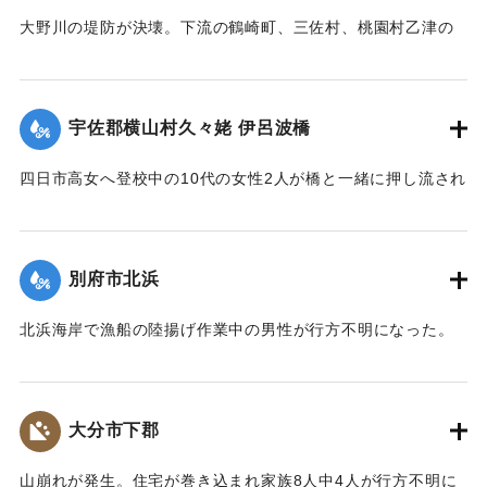
大野川の堤防が決壊。下流の鶴崎町、三佐村、桃園村乙津の
一帯4000戸が浸水した。大野川は明治26年の洪水の水量を基
準に、以降50年の水勢を調査して河川改修工事を行い、さら
に大洪水のときより4尺（1.2メートル）も高く堤防を築いて
宇佐郡横山村久々姥 伊呂波橋
いた。堤防近くの鶴瀬集落は10数戸が一気に押し流され、7人
が死亡した。
四日市高女へ登校中の10代の女性2人が橋と一緒に押し流され
【出典：大分合同新聞 1943年9月21日朝刊2面、9月29日朝
行方不明になった。その後午前9時までに遺体が発見され収容
刊3面】
された。
【出典：大分合同新聞 1943年9月21日朝刊2面】
別府市北浜
｜固有コード:
00481009
｜固有コード:
00481010
北浜海岸で漁船の陸揚げ作業中の男性が行方不明になった。
【出典：大分合同新聞 1943年9月21日朝刊2面】
｜固有コード:
00481011
大分市下郡
山崩れが発生。住宅が巻き込まれ家族8人中4人が行方不明に