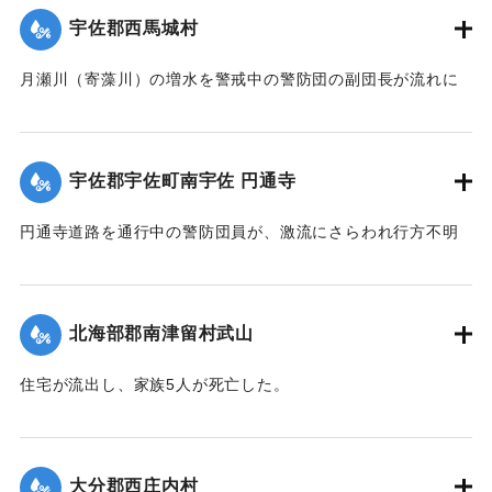
｜固有コード:
00481031
宇佐郡西馬城村
月瀬川（寄藻川）の増水を警戒中の警防団の副団長が流れに
飲み込まれ行方不明になった。
【出典：大分合同新聞 1943年9月22日朝刊3面】
宇佐郡宇佐町南宇佐 円通寺
｜固有コード:
00481032
円通寺道路を通行中の警防団員が、激流にさらわれ行方不明
になった。
【出典：大分合同新聞 1943年9月22日朝刊3面】
北海部郡南津留村武山
｜固有コード:
00481033
住宅が流出し、家族5人が死亡した。
【出典：大分合同新聞 1943年9月22日朝刊3面】
｜固有コード:
00481034
大分郡西庄内村