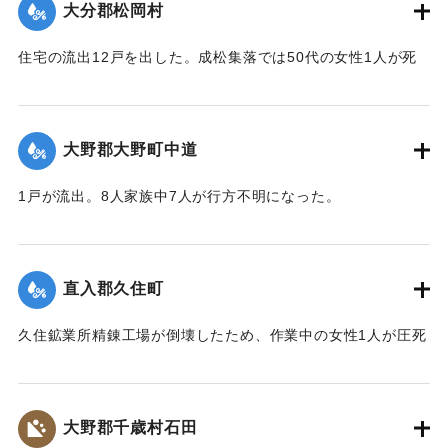
刊3面】
大分郡松岡村
｜固有コード:
00481048
住宅の流出12戸を出した。成松集落では50代の女性1人が死
亡した。
【出典：大分合同新聞 1943年9月23日朝刊3面、9月29日朝
刊3面】
大野郡大野町中道
｜固有コード:
00481049
1戸が流出。8人家族中7人が行方不明になった。
【出典：大分合同新聞 1943年9月22日朝刊3面】
｜固有コード:
00481043
直入郡久住町
久住鉱業所精錬工場が倒壊したため、作業中の女性1人が圧死
した。
【出典：大分合同新聞 1943年9月22日朝刊3面】
大野郡千歳村石田
｜固有コード:
00481044