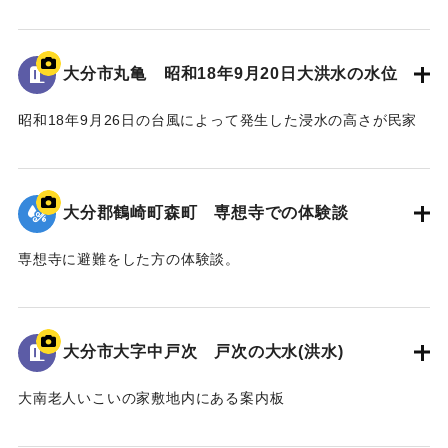
の壁に示されている。
水位は地面から3.5 mの位置に示されている。
大分市丸亀 昭和18年9月20日大洪水の水位
｜固有コード:
00481081
昭和18年9月26日の台風によって発生した浸水の高さが民家
の蔵の壁に示されている。水位は地面から2.4 mの位置に示さ
れている。
大分郡鶴崎町森町 専想寺での体験談
｜固有コード:
00481080
専想寺に避難をした方の体験談。
専想寺では本堂まであと50cmのところまで水位が上がった。
流されてきた家が境内のムクノキに引っかかった。
翌日の昼頃には水が引いていた。
大分市大字中戸次 戸次の大水(洪水)
｜固有コード:
00481079
大南老人いこいの家敷地内にある案内板
昭和18年9月台風第26号によって発生した洪水の水位や被害