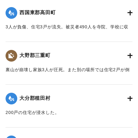
【出典：大分合同新聞 1943年9月22日夕刊2面】
西国東郡高田町
｜固有コード:
00481019
3人が負傷、住宅3戸が流失。被災者490人を寺院、学校に収
容し炊き出しを行った。
【出典：大分合同新聞 1943年9月22日夕刊2面】
大野郡三重町
｜固有コード:
00481020
裏山が崩壊し家族3人が圧死。また別の場所では住宅2戸が倒
壊し死傷者がいる見込み。
【出典：大分合同新聞 1943年9月22日夕刊2面】
大分郡稙田村
｜固有コード:
00481021
200戸の住宅が浸水した。
【出典：大分合同新聞 1943年9月21日朝刊2面】
｜固有コード:
00481013