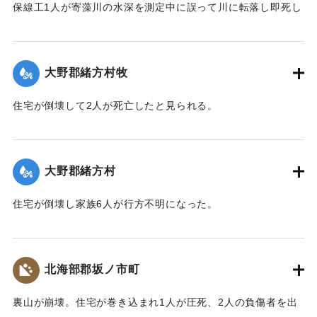
保線工1人が寄藻川の水深を測定中に誤って川に転落し即死し
た。
【出典：大分合同新聞 1943年9月22日朝刊3面】
大野郡緒方村牧
｜固有コード:
00481029
住宅が倒壊して2人が死亡したと見られる。
【出典：大分合同新聞 1943年9月22日夕刊2面】
｜固有コード:
00481022
大野郡緒方村
住宅が倒壊し家族6人が行方不明になった。
【出典：大分合同新聞 1943年9月22日夕刊2面】
｜固有コード:
00481023
北海部郡坂ノ市町
裏山が崩壊。住宅が巻き込まれ1人が圧死、2人の負傷者を出