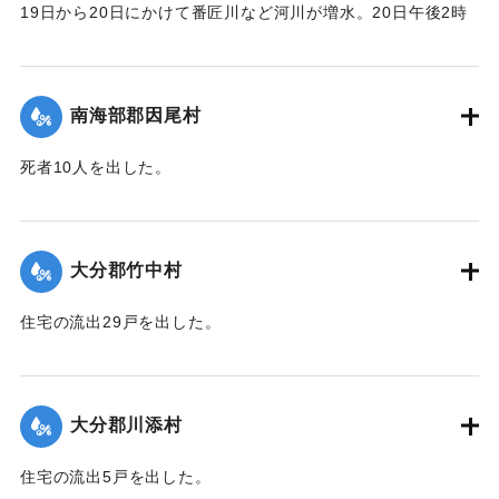
19日から20日にかけて番匠川など河川が増水。20日午後2時
頃には市内で軒下浸水1000戸あまりとなり、死者13人を出し
た。現地では警防団が平屋の住民をほかの2階建ての家へ避難
させるなどした。
南海部郡因尾村
【出典：大分合同新聞 1943年9月25日朝刊2面】
死者10人を出した。
｜固有コード:
00481056
【出典：大分合同新聞 1943年9月25日朝刊2面】
｜固有コード:
00481057
大分郡竹中村
住宅の流出29戸を出した。
【出典：大分合同新聞 1943年9月23日朝刊3面】
｜固有コード:
00481050
大分郡川添村
住宅の流出5戸を出した。