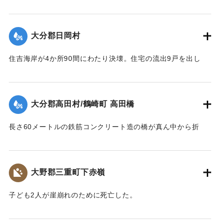
【出典：大分合同新聞 1943年9月23日朝刊3面】
｜固有コード:
00481051
大分郡日岡村
住吉海岸が4か所90間にわたり決壊。住宅の流出9戸を出し
た。
【出典：大分合同新聞 1943年9月23日朝刊3面】
大分郡高田村/鶴崎町 高田橋
｜固有コード:
00481052
長さ60メートルの鉄筋コンクリート造の橋が真ん中から折
れ、橋のたもとから両岸に並ぶような形になった。
【出典：大分合同新聞 1943年9月23日朝刊3面】
大野郡三重町下赤嶺
｜固有コード:
00481053
子ども2人が崖崩れのために死亡した。
【出典：大分合同新聞 1943年9月23日夕刊2面】