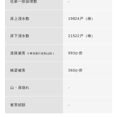
住家一部損壊数
-
床上浸水数
19824戸（棟）
床下浸水数
21522戸（棟）
道路被害
993か所
※事前通行規制は除く
橋梁被害
360か所
山・崖崩れ
-
被害総額
-