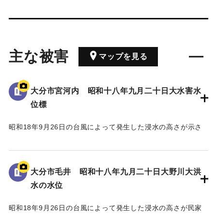
主な被害
マップを見る
大分市宮河内 昭和十八年九月二十日大水害水
位標
昭和18年9月26日の台風によって発生した浸水の高さが示さ
れている。
水位は看板の上にある水平の棒の位置であり、地面から3.5 m
の高さがある。
大分市毛井 昭和十八年九月二十日大野川大洪
水の水位
｜固有コード:
00481082
昭和18年9月26日の台風によって発生した浸水の高さが民家