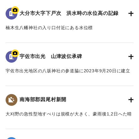
の詳細が示されている。水位は現在の地面より2.2ｍ。
倒壊家屋30戸、死者11名を出す大惨事であった。
大分市大字下戸次 洪水時の水位高の記録
[学生CERDの感想]
楠木生八幡神社の入り口付近にある水位標
地域住民の交流の場に設置されており、過去の災害について
昭和18年9月台風第26号によって発生した洪水の水位高が記
多くの人に知ってもらうことができる案内板となっている。
録されている。水位は標高14.307ｍに到達した。
【出典：案内板】
併せて昭和20年9月台風第16号、昭和36年10月の大雨によっ
宇佐市出光 山津波伝承碑
て発生した洪水の水位高も記録されている。
｜固有コード:
00481078
宇佐市出光地区の八坂神社の参道脇に2023年9月20日に建立
[学生CERDの感想]
された石碑。
3つの洪水の記録があることによって被害の度合いを比較する
1943（昭和18）年9月20日に発生した大規模な土石流によ
ことができた。その中でも昭和18年の水位高の記録から被害
り、八坂神社周辺の集落が被害を受けた。
の甚大さが伺えた。
南海部郡因尾村新開
災害発生当時の新聞には死者27人と記載されているが、近く
の寺の過去帳によれば、出光地区の死者は29人であった。
｜固有コード:
00481077
大刈野の急性型地すべりは規模が大きく、豪雨後1,2日へた晴
また、八坂神社の本殿は土石流により流失したが、石碑のそ
天の日に発生している。番匠川を堰きとめて天然ダムをつく
ばにある鳥居は被害を免れた。
り、500m上流の新開部落の小学校校舎を浮上し、2.5～3Km
上流に逆流させ、樫ノ峯部落の下流1Kmのところでとまっ