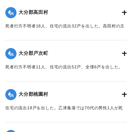
｜固有コード:
00481045
大分郡高田村
死者行方不明者18人、住宅の流出32戸を出した。高田村の主
要な産業である野菜畑は中鶴瀬集落付近で3〜5尺の（1.2〜
1.5メートル）砂利に埋まり、半数の約100町歩は3〜4寸
（9〜12センチ）の泥で覆われ収穫を迎えたごぼうはほとんど
大分郡戸次町
全滅した。
【出典：大分合同新聞 1943年9月23日朝刊3面】
死者行方不明者11人、住宅の流出52戸、全壊6戸を出した。
中戸次の死者は8人に達した。
｜固有コード:
00481046
【出典：大分合同新聞 1943年9月23日朝刊3面】
大分郡桃園村
｜固有コード:
00481047
住宅の流出18戸を出した。乙津集落では70代の男性1人が死
亡した。
【出典：大分合同新聞 1943年9月23日朝刊3面、9月29日朝