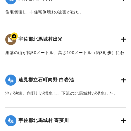
住宅倒壊1、非住宅倒壊1の被害が出た。
【出典：大分合同新聞 1943年9月22日夕刊2面】
｜固有コード:
00481026
宇佐郡北馬城村出光
集落の山が幅50メートル、高さ100メートル（約3町歩）にわ
たって流出。住宅6戸が巻き込まれ27人が死亡した。
【出典：北馬城の昔をたずねて（北馬城の昔をたずねる
会）】
速見郡立石町向野 白岩池
｜固有コード:
00481027
池が決壊。向野川が増水し、下流の北馬城村が浸水した。
【出典：大分合同新聞 1943年9月22日朝刊3面】
｜固有コード:
00481028
宇佐郡北馬城村 寄藻川