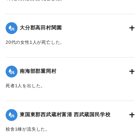
【出典：大分新聞 1943年9月29日朝刊3面】
｜固有コード:
00481069
大分郡高田村関園
20代の女性1人が死亡した。
【出典：大分新聞 1943年9月29日朝刊3面】
｜固有コード:
00481070
南海部郡重岡村
死者1人を出した。
【出典：大分合同新聞 1943年9月25日朝刊2面】
｜固有コード:
00481062
東国東郡西武蔵村富清 西武蔵国民学校
校舎1棟が流失した。