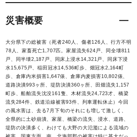
災害概要
大分県下の総被害（死者240人、傷者126人、行方不明
78人、家畜死亡1,707匹。家屋流失624戸、同全壊811
戸、同半壊2,187戸、同床上浸水14,321戸、同床下浸
水15,675戸、稲田冠水14,536町歩、畑冠水2,164町
歩、倉庫内米損害1,647俵、倉庫内麦損害10,802俵、
道路決潰993ヶ所、堤防決潰360ヶ所、田畑流失1,157
町歩、船舶流失沈没161隻、木材流失24,723才、橋梁
流失284件、鉄道沿線被害93件、列車運転休止）今回
の風水害は、去る7月下旬のそれにも増して激しく、
全県的に土砂崩潰、家屋、橋梁の流失、浸水、道路、
堤防の決潰多く、わけても大野の大氾濫による流域の
被害、国東方面、南、北海部郡の被害は特に甚大だっ