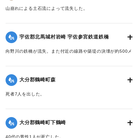
令和五年九月二十日
【出典：山香町誌（山香町誌刊行会、1982）（おおいた石造
【出典：山香町誌（山香町誌刊行会、1982）（おおいた石造
山崩れによる土石流によって流失した。
遺族関係者一同
文化研究会 松原保則氏の報告による）】
文化研究会 松原保則氏の報告による）】
出光自治区
【出典：分教場の跡を訪ねて その3 : 本匠西小学校 山部分校
｜固有コード:
00481072
樫峯分校,高司良恵,佐伯史談172,1996.6）】
【出典：碑文・宇佐市出光自治区】
｜固有コード:
00481073
宇佐郡北馬城村岩崎 宇佐参宮鉄道鉄橋
｜固有コード:
00481074
｜固有コード:
00481076
向野川の鉄橋が流失。また付近の線路や築堤の決壊が約500メ
ートルに達した。
【出典：大分新聞 1943年9月27日朝刊3面】
大分郡鶴崎町森
｜固有コード:
00481067
死者7人を出した。
【出典：大分新聞 1943年9月29日朝刊3面】
｜固有コード:
00481068
大分郡鶴崎町下鶴崎
40代の男性1人が死亡した。