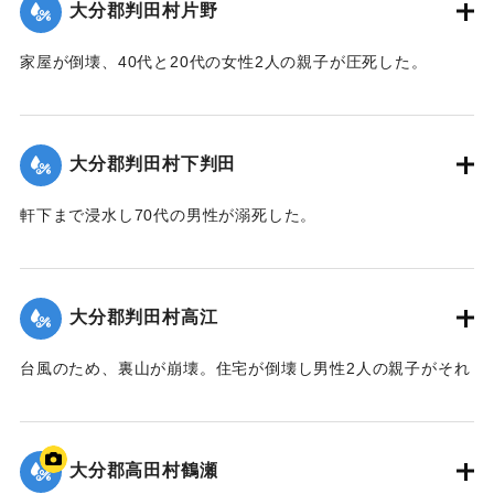
大分郡判田村片野
家屋が倒壊、40代と20代の女性2人の親子が圧死した。
【出典：大分合同新聞 1943年9月22日夕刊2面】
｜固有コード:
00481014
大分郡判田村下判田
軒下まで浸水し70代の男性が溺死した。
【出典：大分合同新聞 1943年9月22日夕刊2面】
｜固有コード:
00481015
大分郡判田村高江
台風のため、裏山が崩壊。住宅が倒壊し男性2人の親子がそれ
ぞれ重傷、軽傷を負った。
【出典：大分合同新聞 1943年9月22日夕刊2面】
大分郡高田村鶴瀬
｜固有コード:
00481016