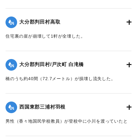
した。
【出典：大分合同新聞 1943年9月22日夕刊2面】
大分郡判田村高取
｜固有コード:
00481024
住宅裏の崖が崩壊して1軒が全壊した。
【出典：大分合同新聞 1943年9月22日夕刊2面】
｜固有コード:
00481017
大分郡判田村/戸次町 白滝橋
橋のうち約40間（72.7メートル）が損壊し流失した。
【出典：大分合同新聞 1943年9月22日夕刊2面】
｜固有コード:
00481018
西国東郡三浦村羽根
男性（香々地国民学校教員）が登校中に小川を渡っていたと
きに溺死した。