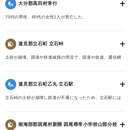
【碑文】
大分郡高田村常行
た。天然ダムはその後きれて下流に大水害を与えている。奥
昭和一八年（一九四三年）大分県下を襲った台風二十六号
畑の原におこった急性型地すべりは一家5名を生き埋めにし、
は、九月二十日、宇佐市の旧北馬城村出光地区に「山津波」
70代の男性、60代の女性1人が死亡した。
戸主はいまもなお行方不明である。
を発生させました。道路・河川・田畑などに甚大な被害をも
【出典：大分新聞 1943年9月29日朝刊3面】
【出典：日本の国土 : 自然と開発 下（小出博,東京大学出版
たらしただけでなく、多くの家屋をのみ込み、二十九人もの
会, 1973）】
尊い命を奪いました。
｜固有コード:
00481071
速見郡立石町 立石峠
太平洋戦争中だったこともあり、新聞にも大きくは取り扱
｜固有コード:
00481075
われませんでした。故に、近代の宇佐市災害史上最悪の大惨
土砂が崩壊。国道や鉄道線路の埋没で、国道や鉄道、通信網
事にも拘らず、宇佐市史に記録されることもなく、多くの市
もいっさい途絶えてしまった。21日午後1時、立石町は緊急町
民の記憶から消え去ろうとしていました。
会をを開いて災害復旧対策を協議した。22日には、町民を総
しかし、二十三年前、こうした史実を掘り起こし記録した
動員して立石峠の鉄道線路と国道の復旧作業に着手した。昼
のは、「北馬城の昔をたずねる会」の皆さんでした。その活
速見郡立石町乙丸 立石駅
夜兼行の奮闘のかいあって23日午前中には、早くも列車の開
動に対して改めて敬意を表します。
通を見ることができた。作業に当った人数は、のべ2000人に
令和五年はこの災害から八十年目の節目の年に当たりま
立石峠の土砂が崩壊し鉄道が不通になったため、立石駅には
及んだが、食事は、すべて婦人会員の炊き出しによってまか
す。犠牲となられた方々に謹んで哀悼の誠を捧げます。そし
乗客150名を乗せた列車が立ち往生した。太平洋戦争中のこと
なわれた。23日には和泉少将の指揮する速見郡在京軍人会員
て、災害の実相を伝承するとともに、その風化を防ぎ、防
であるから乗客の中には多くの応召兵も含まれていた。立石
800人が駆けつけ国道の復旧作業に当ったが、作業は困難を極
災・減災対策の強化及び防災意識向上を図るため、ここに石
駅付近の街は浸水し濁流が洗っていたが、立石町長は、婦人
め車馬が通行できるようになったのは10月3日であった。
南海部郡因尾村新開 因尾尋常小学校山部分校
碑を建立します。
会員を召集して炊き出しをし、列車の乗客に配給した。