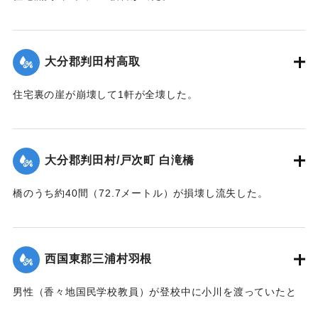
【出典：大分合同新聞 1943年9月22日夕刊2面】
｜固有コード:
00481025
大分郡判田村高取
住宅裏の崖が崩壊して1軒が全壊した。
【出典：大分合同新聞 1943年9月22日夕刊2面】
｜固有コード:
00481017
大分郡判田村/戸次町 白滝橋
橋のうち約40間（72.7メートル）が損壊し流失した。
【出典：大分合同新聞 1943年9月22日夕刊2面】
｜固有コード:
00481018
西国東郡三浦村羽根
男性（香々地国民学校教員）が登校中に小川を渡っていたと
きに溺死した。