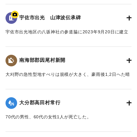
多くの人に知ってもらうことができる案内板となっている。
録されている。水位は標高14.307ｍに到達した。
【出典：案内板】
併せて昭和20年9月台風第16号、昭和36年10月の大雨によっ
宇佐市出光 山津波伝承碑
て発生した洪水の水位高も記録されている。
｜固有コード:
00481078
宇佐市出光地区の八坂神社の参道脇に2023年9月20日に建立
[学生CERDの感想]
された石碑。
3つの洪水の記録があることによって被害の度合いを比較する
1943（昭和18）年9月20日に発生した大規模な土石流によ
ことができた。その中でも昭和18年の水位高の記録から被害
り、八坂神社周辺の集落が被害を受けた。
の甚大さが伺えた。
南海部郡因尾村新開
災害発生当時の新聞には死者27人と記載されているが、近く
の寺の過去帳によれば、出光地区の死者は29人であった。
｜固有コード:
00481077
大刈野の急性型地すべりは規模が大きく、豪雨後1,2日へた晴
また、八坂神社の本殿は土石流により流失したが、石碑のそ
天の日に発生している。番匠川を堰きとめて天然ダムをつく
ばにある鳥居は被害を免れた。
り、500m上流の新開部落の小学校校舎を浮上し、2.5～3Km
上流に逆流させ、樫ノ峯部落の下流1Kmのところでとまっ
【碑文】
大分郡高田村常行
た。天然ダムはその後きれて下流に大水害を与えている。奥
昭和一八年（一九四三年）大分県下を襲った台風二十六号
畑の原におこった急性型地すべりは一家5名を生き埋めにし、
は、九月二十日、宇佐市の旧北馬城村出光地区に「山津波」
70代の男性、60代の女性1人が死亡した。
戸主はいまもなお行方不明である。
を発生させました。道路・河川・田畑などに甚大な被害をも
【出典：大分新聞 1943年9月29日朝刊3面】
【出典：日本の国土 : 自然と開発 下（小出博,東京大学出版
たらしただけでなく、多くの家屋をのみ込み、二十九人もの