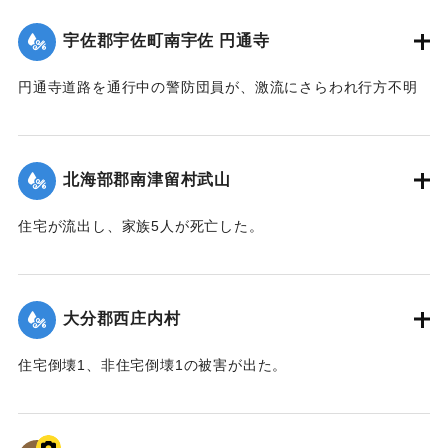
【出典：大分合同新聞 1943年9月22日朝刊3面】
宇佐郡宇佐町南宇佐 円通寺
｜固有コード:
00481032
円通寺道路を通行中の警防団員が、激流にさらわれ行方不明
になった。
【出典：大分合同新聞 1943年9月22日朝刊3面】
北海部郡南津留村武山
｜固有コード:
00481033
住宅が流出し、家族5人が死亡した。
【出典：大分合同新聞 1943年9月22日朝刊3面】
｜固有コード:
00481034
大分郡西庄内村
住宅倒壊1、非住宅倒壊1の被害が出た。
【出典：大分合同新聞 1943年9月22日夕刊2面】
｜固有コード:
00481026