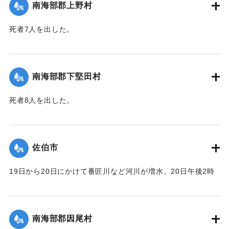
南海部郡上野村
死者7人を出した。
【出典：大分合同新聞 1943年9月25日朝刊2面】
｜固有コード:
00481054
南海部郡下堅田村
死者8人を出した。
【出典：大分合同新聞 1943年9月25日朝刊2面】
｜固有コード:
00481055
佐伯市
19日から20日にかけて番匠川など河川が増水。20日午後2時
頃には市内で軒下浸水1000戸あまりとなり、死者13人を出し
た。現地では警防団が平屋の住民をほかの2階建ての家へ避難
させるなどした。
南海部郡因尾村
【出典：大分合同新聞 1943年9月25日朝刊2面】