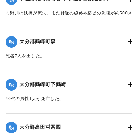
｜固有コード:
00481074
｜固有コード:
00481076
向野川の鉄橋が流失。また付近の線路や築堤の決壊が約500メ
ートルに達した。
【出典：大分新聞 1943年9月27日朝刊3面】
大分郡鶴崎町森
｜固有コード:
00481067
死者7人を出した。
【出典：大分新聞 1943年9月29日朝刊3面】
｜固有コード:
00481068
大分郡鶴崎町下鶴崎
40代の男性1人が死亡した。
【出典：大分新聞 1943年9月29日朝刊3面】
｜固有コード:
00481069
大分郡高田村関園