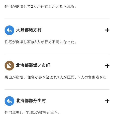
住宅が倒壊して2人が死亡したと見られる。
【出典：大分合同新聞 1943年9月22日夕刊2面】
｜固有コード:
00481022
大野郡緒方村
住宅が倒壊し家族6人が行方不明になった。
【出典：大分合同新聞 1943年9月22日夕刊2面】
｜固有コード:
00481023
北海部郡坂ノ市町
裏山が崩壊。住宅が巻き込まれ1人が圧死、2人の負傷者を出
した。
【出典：大分合同新聞 1943年9月22日夕刊2面】
北海部郡丹生村
｜固有コード:
00481024
住宅流失3、半壊1の被害が出た。