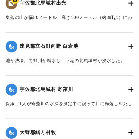
宇佐郡北馬城村出光
集落の山が幅50メートル、高さ100メートル（約3町歩）にわ
たって流出。住宅6戸が巻き込まれ27人が死亡した。
【出典：北馬城の昔をたずねて（北馬城の昔をたずねる
会）】
速見郡立石町向野 白岩池
｜固有コード:
00481027
池が決壊。向野川が増水し、下流の北馬城村が浸水した。
【出典：大分合同新聞 1943年9月22日朝刊3面】
｜固有コード:
00481028
宇佐郡北馬城村 寄藻川
保線工1人が寄藻川の水深を測定中に誤って川に転落し即死し
た。
【出典：大分合同新聞 1943年9月22日朝刊3面】
大野郡緒方村牧
｜固有コード:
00481029