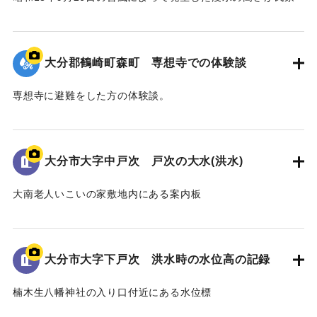
の蔵の壁に示されている。水位は地面から2.4 mの位置に示さ
れている。
大分郡鶴崎町森町 専想寺での体験談
｜固有コード:
00481080
専想寺に避難をした方の体験談。
専想寺では本堂まであと50cmのところまで水位が上がった。
流されてきた家が境内のムクノキに引っかかった。
翌日の昼頃には水が引いていた。
大分市大字中戸次 戸次の大水(洪水)
｜固有コード:
00481079
大南老人いこいの家敷地内にある案内板
昭和18年9月台風第26号によって発生した洪水の水位や被害
の詳細が示されている。水位は現在の地面より2.2ｍ。
倒壊家屋30戸、死者11名を出す大惨事であった。
大分市大字下戸次 洪水時の水位高の記録
[学生CERDの感想]
楠木生八幡神社の入り口付近にある水位標
地域住民の交流の場に設置されており、過去の災害について
昭和18年9月台風第26号によって発生した洪水の水位高が記