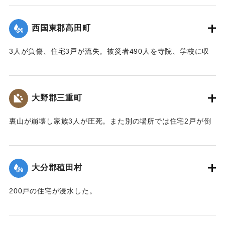
【出典：大分合同新聞 1943年9月22日夕刊2面】
西国東郡高田町
｜固有コード:
00481019
3人が負傷、住宅3戸が流失。被災者490人を寺院、学校に収
容し炊き出しを行った。
【出典：大分合同新聞 1943年9月22日夕刊2面】
大野郡三重町
｜固有コード:
00481020
裏山が崩壊し家族3人が圧死。また別の場所では住宅2戸が倒
壊し死傷者がいる見込み。
【出典：大分合同新聞 1943年9月22日夕刊2面】
大分郡稙田村
｜固有コード:
00481021
200戸の住宅が浸水した。
【出典：大分合同新聞 1943年9月21日朝刊2面】