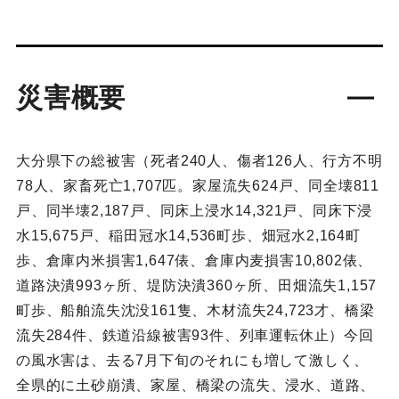
災害概要
大分県下の総被害（死者240人、傷者126人、行方不明
78人、家畜死亡1,707匹。家屋流失624戸、同全壊811
戸、同半壊2,187戸、同床上浸水14,321戸、同床下浸
水15,675戸、稲田冠水14,536町歩、畑冠水2,164町
歩、倉庫内米損害1,647俵、倉庫内麦損害10,802俵、
道路決潰993ヶ所、堤防決潰360ヶ所、田畑流失1,157
町歩、船舶流失沈没161隻、木材流失24,723才、橋梁
流失284件、鉄道沿線被害93件、列車運転休止）今回
の風水害は、去る7月下旬のそれにも増して激しく、
全県的に土砂崩潰、家屋、橋梁の流失、浸水、道路、