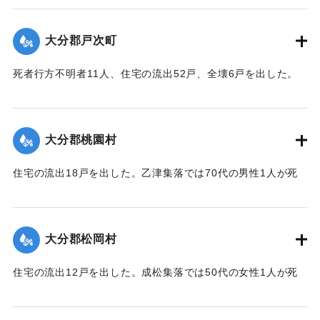
1.5メートル）砂利に埋まり、半数の約100町歩は3〜4寸
（9〜12センチ）の泥で覆われ収穫を迎えたごぼうはほとんど
大分郡戸次町
全滅した。
【出典：大分合同新聞 1943年9月23日朝刊3面】
死者行方不明者11人、住宅の流出52戸、全壊6戸を出した。
中戸次の死者は8人に達した。
｜固有コード:
00481046
【出典：大分合同新聞 1943年9月23日朝刊3面】
大分郡桃園村
｜固有コード:
00481047
住宅の流出18戸を出した。乙津集落では70代の男性1人が死
亡した。
【出典：大分合同新聞 1943年9月23日朝刊3面、9月29日朝
刊3面】
大分郡松岡村
｜固有コード:
00481048
住宅の流出12戸を出した。成松集落では50代の女性1人が死
亡した。
【出典：大分合同新聞 1943年9月23日朝刊3面、9月29日朝