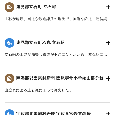
会, 1973）】
尊い命を奪いました。
｜固有コード:
00481071
速見郡立石町 立石峠
太平洋戦争中だったこともあり、新聞にも大きくは取り扱
｜固有コード:
00481075
われませんでした。故に、近代の宇佐市災害史上最悪の大惨
土砂が崩壊。国道や鉄道線路の埋没で、国道や鉄道、通信網
事にも拘らず、宇佐市史に記録されることもなく、多くの市
もいっさい途絶えてしまった。21日午後1時、立石町は緊急町
民の記憶から消え去ろうとしていました。
会をを開いて災害復旧対策を協議した。22日には、町民を総
しかし、二十三年前、こうした史実を掘り起こし記録した
動員して立石峠の鉄道線路と国道の復旧作業に着手した。昼
のは、「北馬城の昔をたずねる会」の皆さんでした。その活
速見郡立石町乙丸 立石駅
夜兼行の奮闘のかいあって23日午前中には、早くも列車の開
動に対して改めて敬意を表します。
通を見ることができた。作業に当った人数は、のべ2000人に
令和五年はこの災害から八十年目の節目の年に当たりま
立石峠の土砂が崩壊し鉄道が不通になったため、立石駅には
及んだが、食事は、すべて婦人会員の炊き出しによってまか
す。犠牲となられた方々に謹んで哀悼の誠を捧げます。そし
乗客150名を乗せた列車が立ち往生した。太平洋戦争中のこと
なわれた。23日には和泉少将の指揮する速見郡在京軍人会員
て、災害の実相を伝承するとともに、その風化を防ぎ、防
であるから乗客の中には多くの応召兵も含まれていた。立石
800人が駆けつけ国道の復旧作業に当ったが、作業は困難を極
災・減災対策の強化及び防災意識向上を図るため、ここに石
駅付近の街は浸水し濁流が洗っていたが、立石町長は、婦人
め車馬が通行できるようになったのは10月3日であった。
南海部郡因尾村新開 因尾尋常小学校山部分校
碑を建立します。
会員を召集して炊き出しをし、列車の乗客に配給した。
令和五年九月二十日
【出典：山香町誌（山香町誌刊行会、1982）（おおいた石造
【出典：山香町誌（山香町誌刊行会、1982）（おおいた石造
山崩れによる土石流によって流失した。
遺族関係者一同
文化研究会 松原保則氏の報告による）】
文化研究会 松原保則氏の報告による）】
出光自治区
【出典：分教場の跡を訪ねて その3 : 本匠西小学校 山部分校
｜固有コード:
00481072
樫峯分校,高司良恵,佐伯史談172,1996.6）】
【出典：碑文・宇佐市出光自治区】
｜固有コード:
00481073
宇佐郡北馬城村岩崎 宇佐参宮鉄道鉄橋