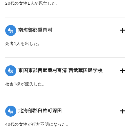
20代の女性1人が死亡した。
【出典：大分新聞 1943年9月29日朝刊3面】
｜固有コード:
00481070
南海部郡重岡村
死者1人を出した。
【出典：大分合同新聞 1943年9月25日朝刊2面】
｜固有コード:
00481062
東国東郡西武蔵村富清 西武蔵国民学校
校舎1棟が流失した。
【出典：大分新聞 1943年9月26日朝刊4面】
｜固有コード:
00481063
北海部郡臼杵町深田
40代の女性が行方不明になった。