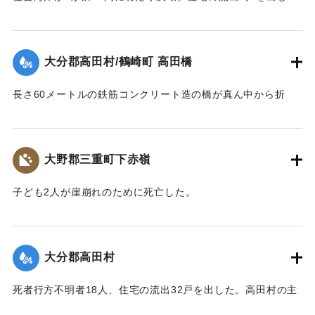
た。
【出典：大分合同新聞 1943年9月23日朝刊3面】
大分郡高田村/鶴崎町 高田橋
｜固有コード:
00481052
長さ60メートルの鉄筋コンクリート造の橋が真ん中から折
れ、橋のたもとから両岸に並ぶような形になった。
【出典：大分合同新聞 1943年9月23日朝刊3面】
大野郡三重町下赤嶺
｜固有コード:
00481053
子ども2人が崖崩れのために死亡した。
【出典：大分合同新聞 1943年9月23日夕刊2面】
｜固有コード:
00481045
大分郡高田村
死者行方不明者18人、住宅の流出32戸を出した。高田村の主
要な産業である野菜畑は中鶴瀬集落付近で3〜5尺の（1.2〜