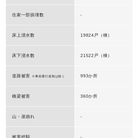
住家一部損壊数
-
床上浸水数
19824戸（棟）
床下浸水数
21522戸（棟）
道路被害
993か所
※事前通行規制は除く
橋梁被害
360か所
山・崖崩れ
-
被害総額
-