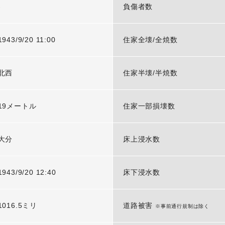
-
負傷者数
1943/9/20 11:00
住家全壊/全焼数
北西
住家半壊/半焼数
19メートル
住家一部損壊数
大分
床上浸水数
1943/9/20 12:40
床下浸水数
1016.5ミリ
道路被害
※事前通行規制は除く