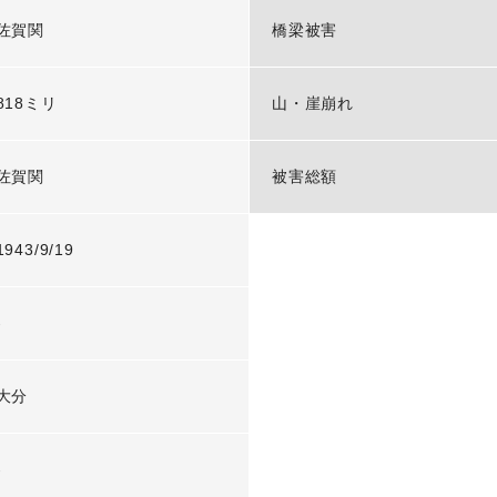
佐賀関
橋梁被害
818ミリ
山・崖崩れ
佐賀関
被害総額
1943/9/19
-
大分
-