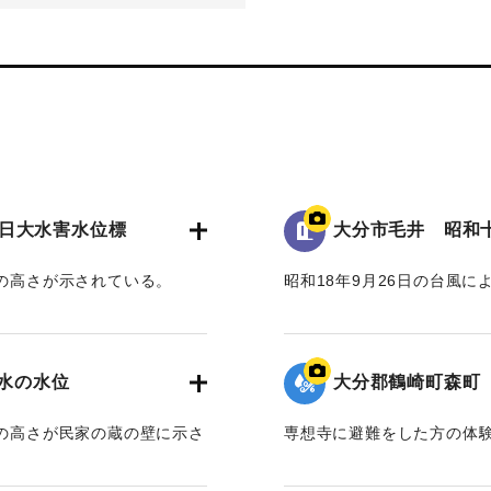
日大水害水位標
大分市毛井 昭和
水の高さが示されている。
昭和18年9月26日の台風
面から3.5 mの高さがあ
いる。
水位は地面から3.5 mの位
洪水の水位
大分郡鶴崎町森町
｜固有コード:
00481081
水の高さが民家の蔵の壁に示さ
専想寺に避難をした方の体
れている。
専想寺では本堂まであと50
流されてきた家が境内のム