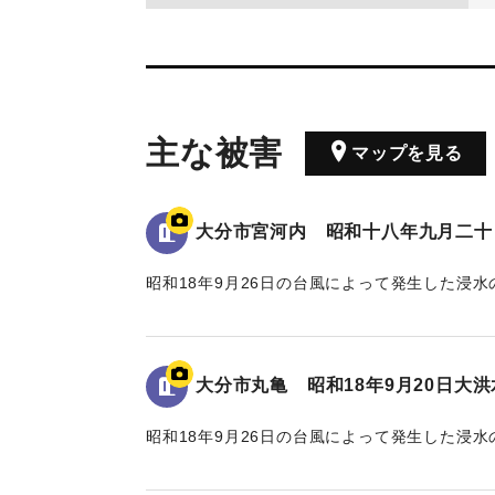
主な被害
マップを見る
大分市宮河内 昭和十八年九月二十
昭和18年9月26日の台風によって発生した浸
水位は看板の上にある水平の棒の位置であり、地
る。
大分市丸亀 昭和18年9月20日大
｜固有コード:
00481082
昭和18年9月26日の台風によって発生した浸
れている。水位は地面から2.4 mの位置に示さ