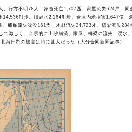
人、行方不明78人、家畜死亡1,707匹。家屋流失624戸、同全
冠水14,536町歩、畑冠水2,164町歩、倉庫内米損害1,647俵
町歩、船舶流失沈没161隻、木材流失24,723才、橋梁流失2
増して激しく、全県的に土砂崩潰、家屋、橋梁の流失、浸水
、北海部郡の被害は特に甚大だった（大分合同新聞記事）