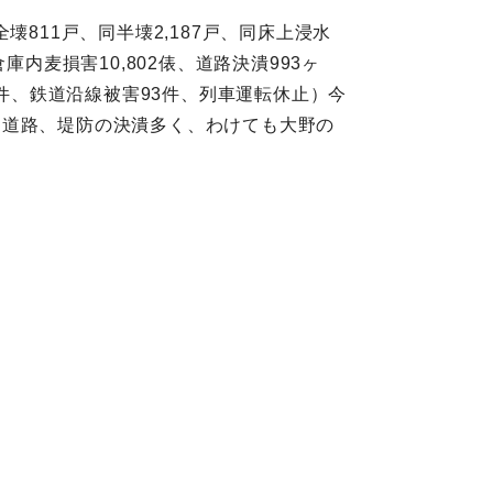
壊811戸、同半壊2,187戸、同床上浸水
、倉庫内麦損害10,802俵、道路決潰993ヶ
84件、鉄道沿線被害93件、列車運転休止）今
、道路、堤防の決潰多く、わけても大野の