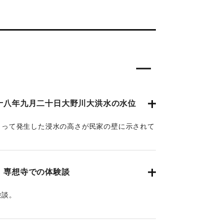
十八年九月二十日大野川大洪水の水位
によって発生した浸水の高さが民家の壁に示されて
置に示されている。
 専想寺での体験談
験談。
cmのところまで水位が上がった。
クノキに引っかかった。