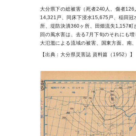
大分県下の総被害（死者240人、傷者126
14,321戸、同床下浸水15,675戸、稲田
所、堤防決潰360ヶ所、田畑流失1,157
回の風水害は、去る7月下旬のそれにも
大氾濫による流域の被害、国東方面、南
【出典：大分県災害誌 資料篇（1952）】