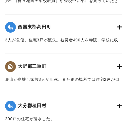
男性（香々地国民学校教員）が登校中に小川を渡っていたと
きに溺死した。
【出典：大分合同新聞 1943年9月22日夕刊2面】
西国東郡高田町
｜固有コード:
00481019
3人が負傷、住宅3戸が流失。被災者490人を寺院、学校に収
容し炊き出しを行った。
【出典：大分合同新聞 1943年9月22日夕刊2面】
大野郡三重町
｜固有コード:
00481020
裏山が崩壊し家族3人が圧死。また別の場所では住宅2戸が倒
壊し死傷者がいる見込み。
【出典：大分合同新聞 1943年9月22日夕刊2面】
大分郡稙田村
｜固有コード:
00481021
200戸の住宅が浸水した。