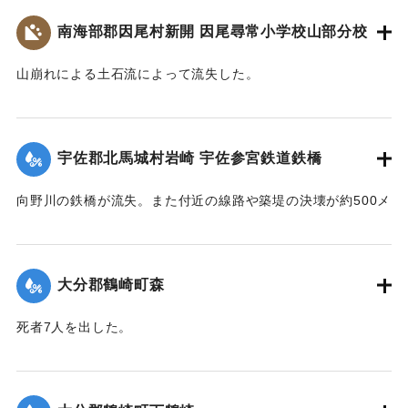
800人が駆けつけ国道の復旧作業に当ったが、作業は困難を極
災・減災対策の強化及び防災意識向上を図るため、ここに石
駅付近の街は浸水し濁流が洗っていたが、立石町長は、婦人
め車馬が通行できるようになったのは10月3日であった。
南海部郡因尾村新開 因尾尋常小学校山部分校
碑を建立します。
会員を召集して炊き出しをし、列車の乗客に配給した。
令和五年九月二十日
【出典：山香町誌（山香町誌刊行会、1982）（おおいた石造
【出典：山香町誌（山香町誌刊行会、1982）（おおいた石造
山崩れによる土石流によって流失した。
遺族関係者一同
文化研究会 松原保則氏の報告による）】
文化研究会 松原保則氏の報告による）】
出光自治区
【出典：分教場の跡を訪ねて その3 : 本匠西小学校 山部分校
｜固有コード:
00481072
樫峯分校,高司良恵,佐伯史談172,1996.6）】
【出典：碑文・宇佐市出光自治区】
｜固有コード:
00481073
宇佐郡北馬城村岩崎 宇佐参宮鉄道鉄橋
｜固有コード:
00481074
｜固有コード:
00481076
向野川の鉄橋が流失。また付近の線路や築堤の決壊が約500メ
ートルに達した。
【出典：大分新聞 1943年9月27日朝刊3面】
大分郡鶴崎町森
｜固有コード:
00481067
死者7人を出した。
【出典：大分新聞 1943年9月29日朝刊3面】
｜固有コード:
00481068