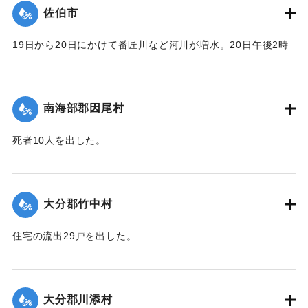
｜固有コード:
00481055
佐伯市
19日から20日にかけて番匠川など河川が増水。20日午後2時
頃には市内で軒下浸水1000戸あまりとなり、死者13人を出し
た。現地では警防団が平屋の住民をほかの2階建ての家へ避難
させるなどした。
南海部郡因尾村
【出典：大分合同新聞 1943年9月25日朝刊2面】
死者10人を出した。
｜固有コード:
00481056
【出典：大分合同新聞 1943年9月25日朝刊2面】
｜固有コード:
00481057
大分郡竹中村
住宅の流出29戸を出した。
【出典：大分合同新聞 1943年9月23日朝刊3面】
｜固有コード:
00481050
大分郡川添村