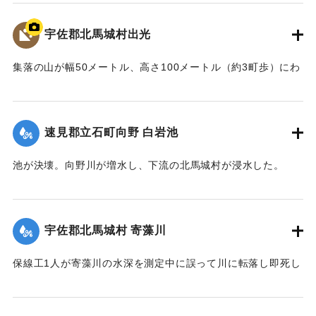
｜固有コード:
00481026
宇佐郡北馬城村出光
集落の山が幅50メートル、高さ100メートル（約3町歩）にわ
たって流出。住宅6戸が巻き込まれ27人が死亡した。
【出典：北馬城の昔をたずねて（北馬城の昔をたずねる
会）】
速見郡立石町向野 白岩池
｜固有コード:
00481027
池が決壊。向野川が増水し、下流の北馬城村が浸水した。
【出典：大分合同新聞 1943年9月22日朝刊3面】
｜固有コード:
00481028
宇佐郡北馬城村 寄藻川
保線工1人が寄藻川の水深を測定中に誤って川に転落し即死し
た。
【出典：大分合同新聞 1943年9月22日朝刊3面】