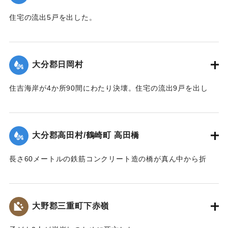
住宅の流出5戸を出した。
【出典：大分合同新聞 1943年9月23日朝刊3面】
｜固有コード:
00481051
大分郡日岡村
住吉海岸が4か所90間にわたり決壊。住宅の流出9戸を出し
た。
【出典：大分合同新聞 1943年9月23日朝刊3面】
大分郡高田村/鶴崎町 高田橋
｜固有コード:
00481052
長さ60メートルの鉄筋コンクリート造の橋が真ん中から折
れ、橋のたもとから両岸に並ぶような形になった。
【出典：大分合同新聞 1943年9月23日朝刊3面】
大野郡三重町下赤嶺
｜固有コード:
00481053