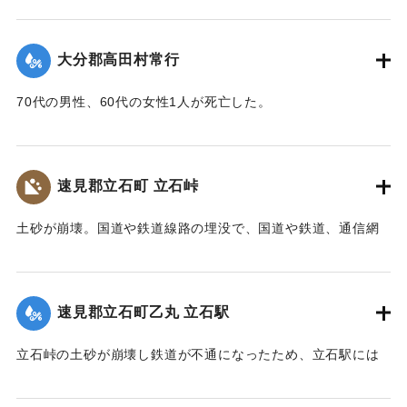
ばにある鳥居は被害を免れた。
り、500m上流の新開部落の小学校校舎を浮上し、2.5～3Km
上流に逆流させ、樫ノ峯部落の下流1Kmのところでとまっ
【碑文】
大分郡高田村常行
た。天然ダムはその後きれて下流に大水害を与えている。奥
昭和一八年（一九四三年）大分県下を襲った台風二十六号
畑の原におこった急性型地すべりは一家5名を生き埋めにし、
は、九月二十日、宇佐市の旧北馬城村出光地区に「山津波」
70代の男性、60代の女性1人が死亡した。
戸主はいまもなお行方不明である。
を発生させました。道路・河川・田畑などに甚大な被害をも
【出典：大分新聞 1943年9月29日朝刊3面】
【出典：日本の国土 : 自然と開発 下（小出博,東京大学出版
たらしただけでなく、多くの家屋をのみ込み、二十九人もの
会, 1973）】
尊い命を奪いました。
｜固有コード:
00481071
速見郡立石町 立石峠
太平洋戦争中だったこともあり、新聞にも大きくは取り扱
｜固有コード:
00481075
われませんでした。故に、近代の宇佐市災害史上最悪の大惨
土砂が崩壊。国道や鉄道線路の埋没で、国道や鉄道、通信網
事にも拘らず、宇佐市史に記録されることもなく、多くの市
もいっさい途絶えてしまった。21日午後1時、立石町は緊急町
民の記憶から消え去ろうとしていました。
会をを開いて災害復旧対策を協議した。22日には、町民を総
しかし、二十三年前、こうした史実を掘り起こし記録した
動員して立石峠の鉄道線路と国道の復旧作業に着手した。昼
のは、「北馬城の昔をたずねる会」の皆さんでした。その活
速見郡立石町乙丸 立石駅
夜兼行の奮闘のかいあって23日午前中には、早くも列車の開
動に対して改めて敬意を表します。
通を見ることができた。作業に当った人数は、のべ2000人に
令和五年はこの災害から八十年目の節目の年に当たりま
立石峠の土砂が崩壊し鉄道が不通になったため、立石駅には
及んだが、食事は、すべて婦人会員の炊き出しによってまか
す。犠牲となられた方々に謹んで哀悼の誠を捧げます。そし
乗客150名を乗せた列車が立ち往生した。太平洋戦争中のこと
なわれた。23日には和泉少将の指揮する速見郡在京軍人会員
て、災害の実相を伝承するとともに、その風化を防ぎ、防
であるから乗客の中には多くの応召兵も含まれていた。立石