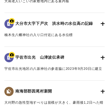
大南老人いこいの家敷地内にある案内板
昭和18年9月台風第26号によって発生した洪水の水位や被害
の詳細が示されている。水位は現在の地面より2.2ｍ。
倒壊家屋30戸、死者11名を出す大惨事であった。
大分市大字下戸次 洪水時の水位高の記録
[学生CERDの感想]
楠木生八幡神社の入り口付近にある水位標
地域住民の交流の場に設置されており、過去の災害について
昭和18年9月台風第26号によって発生した洪水の水位高が記
多くの人に知ってもらうことができる案内板となっている。
録されている。水位は標高14.307ｍに到達した。
【出典：案内板】
併せて昭和20年9月台風第16号、昭和36年10月の大雨によっ
宇佐市出光 山津波伝承碑
て発生した洪水の水位高も記録されている。
｜固有コード:
00481078
宇佐市出光地区の八坂神社の参道脇に2023年9月20日に建立
[学生CERDの感想]
された石碑。
3つの洪水の記録があることによって被害の度合いを比較する
1943（昭和18）年9月20日に発生した大規模な土石流によ
ことができた。その中でも昭和18年の水位高の記録から被害
り、八坂神社周辺の集落が被害を受けた。
の甚大さが伺えた。
南海部郡因尾村新開
災害発生当時の新聞には死者27人と記載されているが、近く
の寺の過去帳によれば、出光地区の死者は29人であった。
｜固有コード:
00481077
大刈野の急性型地すべりは規模が大きく、豪雨後1,2日へた晴
また、八坂神社の本殿は土石流により流失したが、石碑のそ
天の日に発生している。番匠川を堰きとめて天然ダムをつく