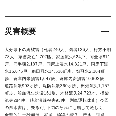
災害概要
大分県下の総被害（死者240人、傷者126人、行方不明
78人、家畜死亡1,707匹。家屋流失624戸、同全壊811
戸、同半壊2,187戸、同床上浸水14,321戸、同床下浸
水15,675戸、稲田冠水14,536町歩、畑冠水2,164町
歩、倉庫内米損害1,647俵、倉庫内麦損害10,802俵、
道路決潰993ヶ所、堤防決潰360ヶ所、田畑流失1,157
町歩、船舶流失沈没161隻、木材流失24,723才、橋梁
流失284件、鉄道沿線被害93件、列車運転休止）今回
の風水害は、去る7月下旬のそれにも増して激しく、
全県的に土砂崩潰、家屋、橋梁の流失、浸水、道路、