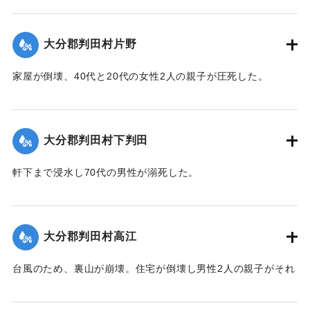
【出典：大分合同新聞 1943年9月21日朝刊2面】
｜固有コード:
00481013
大分郡判田村片野
家屋が倒壊、40代と20代の女性2人の親子が圧死した。
【出典：大分合同新聞 1943年9月22日夕刊2面】
｜固有コード:
00481014
大分郡判田村下判田
軒下まで浸水し70代の男性が溺死した。
【出典：大分合同新聞 1943年9月22日夕刊2面】
｜固有コード:
00481015
大分郡判田村高江
台風のため、裏山が崩壊。住宅が倒壊し男性2人の親子がそれ
ぞれ重傷、軽傷を負った。