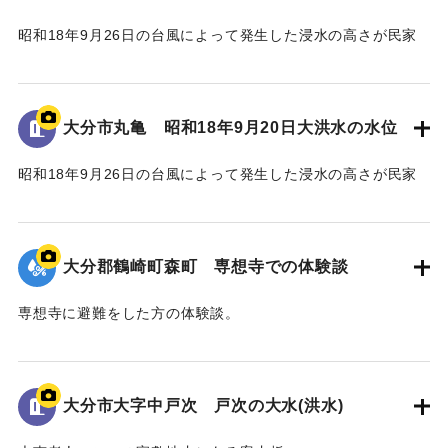
昭和18年9月26日の台風によって発生した浸水の高さが民家
の壁に示されている。
水位は地面から3.5 mの位置に示されている。
大分市丸亀 昭和18年9月20日大洪水の水位
｜固有コード:
00481081
昭和18年9月26日の台風によって発生した浸水の高さが民家
の蔵の壁に示されている。水位は地面から2.4 mの位置に示さ
れている。
大分郡鶴崎町森町 専想寺での体験談
｜固有コード:
00481080
専想寺に避難をした方の体験談。
専想寺では本堂まであと50cmのところまで水位が上がった。
流されてきた家が境内のムクノキに引っかかった。
翌日の昼頃には水が引いていた。
大分市大字中戸次 戸次の大水(洪水)
｜固有コード:
00481079