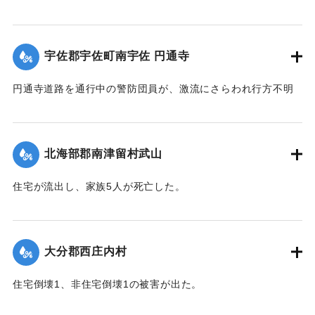
飲み込まれ行方不明になった。
【出典：大分合同新聞 1943年9月22日朝刊3面】
宇佐郡宇佐町南宇佐 円通寺
｜固有コード:
00481032
円通寺道路を通行中の警防団員が、激流にさらわれ行方不明
になった。
【出典：大分合同新聞 1943年9月22日朝刊3面】
北海部郡南津留村武山
｜固有コード:
00481033
住宅が流出し、家族5人が死亡した。
【出典：大分合同新聞 1943年9月22日朝刊3面】
｜固有コード:
00481034
大分郡西庄内村
住宅倒壊1、非住宅倒壊1の被害が出た。
【出典：大分合同新聞 1943年9月22日夕刊2面】