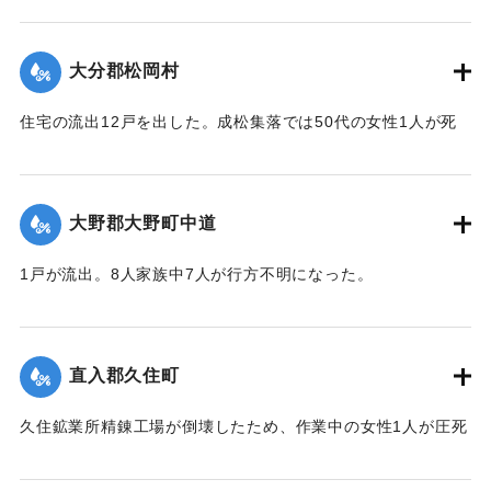
【出典：大分合同新聞 1943年9月23日朝刊3面、9月29日朝
刊3面】
大分郡松岡村
｜固有コード:
00481048
住宅の流出12戸を出した。成松集落では50代の女性1人が死
亡した。
【出典：大分合同新聞 1943年9月23日朝刊3面、9月29日朝
刊3面】
大野郡大野町中道
｜固有コード:
00481049
1戸が流出。8人家族中7人が行方不明になった。
【出典：大分合同新聞 1943年9月22日朝刊3面】
｜固有コード:
00481043
直入郡久住町
久住鉱業所精錬工場が倒壊したため、作業中の女性1人が圧死
した。