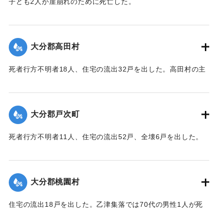
子ども2人が崖崩れのために死亡した。
【出典：大分合同新聞 1943年9月23日夕刊2面】
｜固有コード:
00481045
大分郡高田村
死者行方不明者18人、住宅の流出32戸を出した。高田村の主
要な産業である野菜畑は中鶴瀬集落付近で3〜5尺の（1.2〜
1.5メートル）砂利に埋まり、半数の約100町歩は3〜4寸
（9〜12センチ）の泥で覆われ収穫を迎えたごぼうはほとんど
大分郡戸次町
全滅した。
【出典：大分合同新聞 1943年9月23日朝刊3面】
死者行方不明者11人、住宅の流出52戸、全壊6戸を出した。
中戸次の死者は8人に達した。
｜固有コード:
00481046
【出典：大分合同新聞 1943年9月23日朝刊3面】
大分郡桃園村
｜固有コード:
00481047
住宅の流出18戸を出した。乙津集落では70代の男性1人が死
亡した。