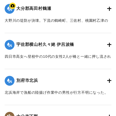
【出典：大分合同新聞 1943年9月22日夕刊2面】
大分郡高田村鶴瀬
｜固有コード:
00481016
大野川の堤防が決壊。下流の鶴崎町、三佐村、桃園村乙津の
一帯4000戸が浸水した。大野川は明治26年の洪水の水量を基
準に、以降50年の水勢を調査して河川改修工事を行い、さら
に大洪水のときより4尺（1.2メートル）も高く堤防を築いて
宇佐郡横山村久々姥 伊呂波橋
いた。堤防近くの鶴瀬集落は10数戸が一気に押し流され、7人
が死亡した。
四日市高女へ登校中の10代の女性2人が橋と一緒に押し流され
【出典：大分合同新聞 1943年9月21日朝刊2面、9月29日朝
行方不明になった。その後午前9時までに遺体が発見され収容
刊3面】
された。
【出典：大分合同新聞 1943年9月21日朝刊2面】
別府市北浜
｜固有コード:
00481009
｜固有コード:
00481010
北浜海岸で漁船の陸揚げ作業中の男性が行方不明になった。
【出典：大分合同新聞 1943年9月21日朝刊2面】
｜固有コード:
00481011