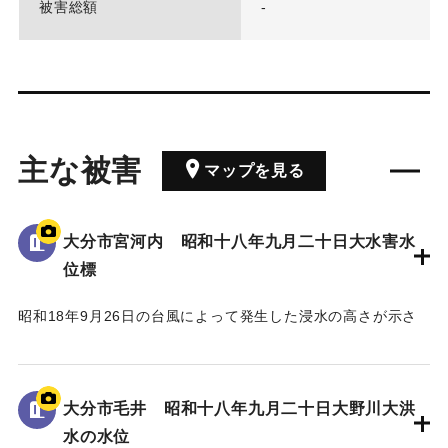
被害総額
-
主な被害
マップを見る
大分市宮河内 昭和十八年九月二十日大水害水
位標
昭和18年9月26日の台風によって発生した浸水の高さが示さ
れている。
水位は看板の上にある水平の棒の位置であり、地面から3.5 m
の高さがある。
大分市毛井 昭和十八年九月二十日大野川大洪
水の水位
｜固有コード:
00481082